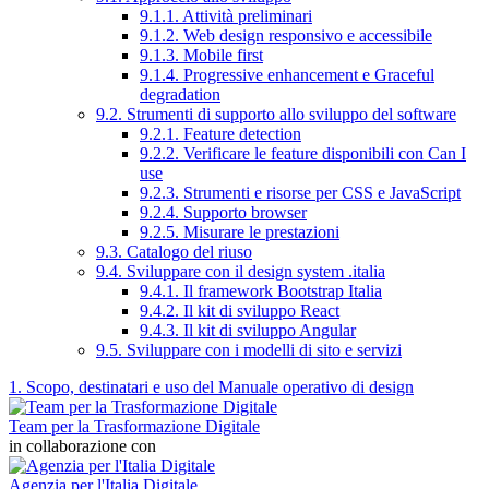
9.1.1. Attività preliminari
9.1.2. Web design responsivo e accessibile
9.1.3. Mobile first
9.1.4. Progressive enhancement e Graceful
degradation
9.2. Strumenti di supporto allo sviluppo del software
9.2.1. Feature detection
9.2.2. Verificare le feature disponibili con Can I
use
9.2.3. Strumenti e risorse per CSS e JavaScript
9.2.4. Supporto browser
9.2.5. Misurare le prestazioni
9.3. Catalogo del riuso
9.4. Sviluppare con il design system .italia
9.4.1. Il framework Bootstrap Italia
9.4.2. Il kit di sviluppo React
9.4.3. Il kit di sviluppo Angular
9.5. Sviluppare con i modelli di sito e servizi
1. Scopo, destinatari e uso del Manuale operativo di design
Team per la Trasformazione Digitale
in collaborazione con
Agenzia per l'Italia Digitale