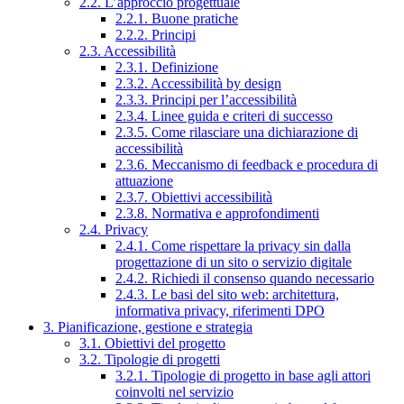
2.2. L’approccio progettuale
2.2.1. Buone pratiche
2.2.2. Principi
2.3. Accessibilità
2.3.1. Definizione
2.3.2. Accessibilità by design
2.3.3. Principi per l’accessibilità
2.3.4. Linee guida e criteri di successo
2.3.5. Come rilasciare una dichiarazione di
accessibilità
2.3.6. Meccanismo di feedback e procedura di
attuazione
2.3.7. Obiettivi accessibilità
2.3.8. Normativa e approfondimenti
2.4. Privacy
2.4.1. Come rispettare la privacy sin dalla
progettazione di un sito o servizio digitale
2.4.2. Richiedi il consenso quando necessario
2.4.3. Le basi del sito web: architettura,
informativa privacy, riferimenti DPO
3. Pianificazione, gestione e strategia
3.1. Obiettivi del progetto
3.2. Tipologie di progetti
3.2.1. Tipologie di progetto in base agli attori
coinvolti nel servizio