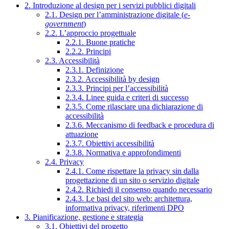
2. Introduzione al design per i servizi pubblici digitali
2.1. Design per l’amministrazione digitale (
e-
government
)
2.2. L’approccio progettuale
2.2.1. Buone pratiche
2.2.2. Principi
2.3. Accessibilità
2.3.1. Definizione
2.3.2. Accessibilità by design
2.3.3. Principi per l’accessibilità
2.3.4. Linee guida e criteri di successo
2.3.5. Come rilasciare una dichiarazione di
accessibilità
2.3.6. Meccanismo di feedback e procedura di
attuazione
2.3.7. Obiettivi accessibilità
2.3.8. Normativa e approfondimenti
2.4. Privacy
2.4.1. Come rispettare la privacy sin dalla
progettazione di un sito o servizio digitale
2.4.2. Richiedi il consenso quando necessario
2.4.3. Le basi del sito web: architettura,
informativa privacy, riferimenti DPO
3. Pianificazione, gestione e strategia
3.1. Obiettivi del progetto