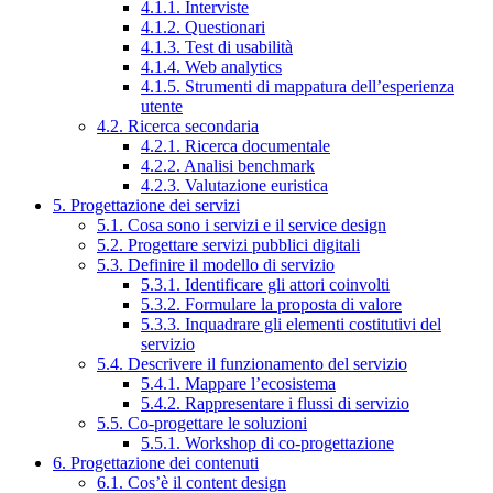
4.1.1. Interviste
4.1.2. Questionari
4.1.3. Test di usabilità
4.1.4. Web analytics
4.1.5. Strumenti di mappatura dell’esperienza
utente
4.2. Ricerca secondaria
4.2.1. Ricerca documentale
4.2.2. Analisi benchmark
4.2.3. Valutazione euristica
5. Progettazione dei servizi
5.1. Cosa sono i servizi e il service design
5.2. Progettare servizi pubblici digitali
5.3. Definire il modello di servizio
5.3.1. Identificare gli attori coinvolti
5.3.2. Formulare la proposta di valore
5.3.3. Inquadrare gli elementi costitutivi del
servizio
5.4. Descrivere il funzionamento del servizio
5.4.1. Mappare l’ecosistema
5.4.2. Rappresentare i flussi di servizio
5.5. Co-progettare le soluzioni
5.5.1. Workshop di co-progettazione
6. Progettazione dei contenuti
6.1. Cos’è il content design