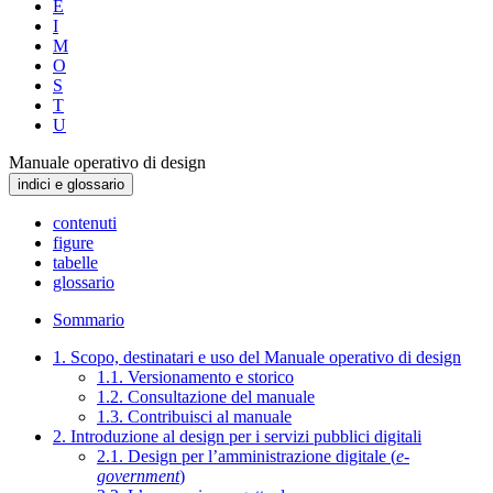
E
I
M
O
S
T
U
Manuale operativo di design
indici e glossario
contenuti
figure
tabelle
glossario
Sommario
1. Scopo, destinatari e uso del Manuale operativo di design
1.1. Versionamento e storico
1.2. Consultazione del manuale
1.3. Contribuisci al manuale
2. Introduzione al design per i servizi pubblici digitali
2.1. Design per l’amministrazione digitale (
e-
government
)