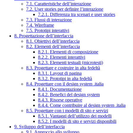
7.1. Caratteristiche dell’interazione
7.2. User stories per definire l’interazione
7.2.1. Differenza tra scenari e user stories
7.3. Flussi di interazione
7.4. Wireframe
7.5. Prototipi interattivi
8. Progettazione dell’interfaccia
8.1. Obiettivi dell’interfaccia
8.2. Elementi dell’interfaccia
8.2.1. Elementi di composizione
8.2.2. Elementi interattivi
8.2.3. Elementi testuali (microtesti)
8.3. Progettare e costruire in alta fedeltà
8.3.1. Layout di pagina
8.3.2. Prototipi in alta fedeltà
8.4. Progettare con il design system .italia
8.4.1. Documentazione
8.4.2. Benefici del design system
8.4.3. Risorse operative
8.4.4. Come contribuire al design system .italia
8.5. Progettare con i modelli di sito e servizi
8.5.1. Vantaggi dell’utilizzo dei modelli
8.5.2. I modelli di sito e servizi disponibili
9. Sviluppo dell’interfaccia
9.1. Approccio allo sviluppo