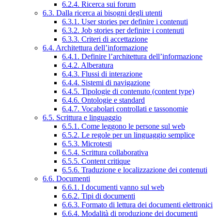
6.2.4. Ricerca sui forum
6.3. Dalla ricerca ai bisogni degli utenti
6.3.1. User stories per definire i contenuti
6.3.2. Job stories per definire i contenuti
6.3.3. Criteri di accettazione
6.4. Architettura dell’informazione
6.4.1. Definire l’architettura dell’informazione
6.4.2. Alberatura
6.4.3. Flussi di interazione
6.4.4. Sistemi di navigazione
6.4.5. Tipologie di contenuto (content type)
6.4.6. Ontologie e standard
6.4.7. Vocabolari controllati e tassonomie
6.5. Scrittura e linguaggio
6.5.1. Come leggono le persone sul web
6.5.2. Le regole per un linguaggio semplice
6.5.3. Microtesti
6.5.4. Scrittura collaborativa
6.5.5. Content critique
6.5.6. Traduzione e localizzazione dei contenuti
6.6. Documenti
6.6.1. I documenti vanno sul web
6.6.2. Tipi di documenti
6.6.3. Formato di lettura dei documenti elettronici
6.6.4. Modalità di produzione dei documenti