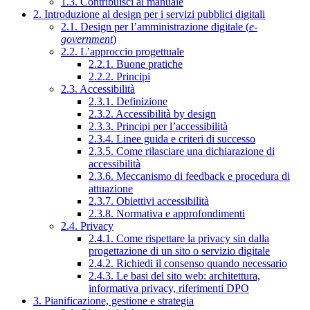
1.3. Contribuisci al manuale
2. Introduzione al design per i servizi pubblici digitali
2.1. Design per l’amministrazione digitale (
e-
government
)
2.2. L’approccio progettuale
2.2.1. Buone pratiche
2.2.2. Principi
2.3. Accessibilità
2.3.1. Definizione
2.3.2. Accessibilità by design
2.3.3. Principi per l’accessibilità
2.3.4. Linee guida e criteri di successo
2.3.5. Come rilasciare una dichiarazione di
accessibilità
2.3.6. Meccanismo di feedback e procedura di
attuazione
2.3.7. Obiettivi accessibilità
2.3.8. Normativa e approfondimenti
2.4. Privacy
2.4.1. Come rispettare la privacy sin dalla
progettazione di un sito o servizio digitale
2.4.2. Richiedi il consenso quando necessario
2.4.3. Le basi del sito web: architettura,
informativa privacy, riferimenti DPO
3. Pianificazione, gestione e strategia