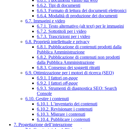
6.6.1. I documenti vanno sul web
6.6.2. Tipi di documenti
6.6.3. Formato di lettura dei documenti elettronici
6.6.4. Modalità di produzione dei documenti
6.7. Immagini e video
6.7.1. Testo alternativo (alt text) per le immagini
6.7.2. Sottotitoli per i video
6.7.3. Trascrizioni per i video
6.8. Proprietà intellettuale e privacy
6.8.1. Pubblicazione di contenuti prodotti dalla
Pubblica Amministrazione
6.8.2. Pubblicazione di contenuti non prodotti
dalla Pubblica Amministrazione
6.8.3. Consenso dei soggetti ritratti
6.9. Ottimizzazione per i motori di ricerca (SEO)
6.9.1. I fattori
on-page
6.9.2. I fattori
off-page
6.9.3. Strumenti di diagnostica SEO: Search
Console
6.10. Gestire i contenuti
6.10.1. L’inventario dei contenuti
6.10.2. Revisionare i contenuti
6.10.3. Migrare i contenuti
6.10.4. Pubblicare i contenuti
7. Progettazione dell’interazione