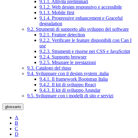
9.1.1. Attività preliminari
9.1.2. Web design responsivo e accessibile
9.1.3. Mobile first
9.1.4. Progressive enhancement e Graceful
degradation
9.2. Strumenti di supporto allo sviluppo del software
9.2.1. Feature detection
9.2.2. Verificare le feature disponibili con Can I
use
9.2.3. Strumenti e risorse per CSS e JavaScript
9.2.4. Supporto browser
9.2.5. Misurare le prestazioni
9.3. Catalogo del riuso
9.4. Sviluppare con il design system .italia
9.4.1. Il framework Bootstrap Italia
9.4.2. Il kit di sviluppo React
9.4.3. Il kit di sviluppo Angular
9.5. Sviluppare con i modelli di sito e servizi
glossario
A
B
C
D