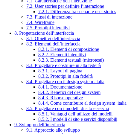
7.1. Caratteristiche dell’interazione
7.2. User stories per definire l’interazione
7.2.1. Differenza tra scenari e user stories
7.3. Flussi di interazione
7.4. Wireframe
7.5. Prototipi interattivi
8. Progettazione dell’interfaccia
8.1. Obiettivi dell’interfaccia
8.2. Elementi dell’interfaccia
8.2.1. Elementi di composizione
8.2.2. Elementi interattivi
8.2.3. Elementi testuali (microtesti)
8.3. Progettare e costruire in alta fedeltà
8.3.1. Layout di pagina
8.3.2. Prototipi in alta fedeltà
8.4. Progettare con il design system .italia
8.4.1. Documentazione
8.4.2. Benefici del design system
8.4.3. Risorse operative
8.4.4. Come contribuire al design system .italia
8.5. Progettare con i modelli di sito e servizi
8.5.1. Vantaggi dell’utilizzo dei modelli
8.5.2. I modelli di sito e servizi disponibili
9. Sviluppo dell’interfaccia
9.1. Approccio allo sviluppo