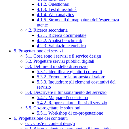
4.1.2. Questionari
4.1.3. Test di usabilità
4.1.4. Web analytics
4.1.5. Strumenti di mappatura dell’esperienza
utente
4.2. Ricerca secondaria
4.2.1. Ricerca documentale
4.2.2. Analisi benchmark
4.2.3. Valutazione euristica
5. Progettazione dei servizi
5.1. Cosa sono i servizi e il service design
5.2. Progettare servizi pubblici digitali
5.3. Definire il modello di servizio
5.3.1. Identificare gli attori coinvolti
5.3.2. Formulare la proposta di valore
5.3.3. Inquadrare gli elementi costitutivi del
servizio
5.4. Descrivere il funzionamento del servizio
5.4.1. Mappare l’ecosistema
5.4.2. Rappresentare i flussi di servizio
5.5. Co-progettare le soluzioni
5.5.1. Workshop di co-progettazione
6. Progettazione dei contenuti
6.1. Cos’è il content design
6.2. Ricerca utente sui contenuti e il linguaggio