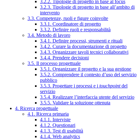
3.2.2. Tipologie di progetto in base al focus
3.2.3. Tipologie di progetto in base all’ambito di
intervento
3.3. Competenze, ruoli e figure coinvolte
3.3.1. Coordinatore di progetto
3.3.2. Definire ruoli e responsabilità
3.4. Metodo di lavoro
3.4.1. Definire processi, strumenti e rituali
3.4.2. Curare la documentazione di progetto
3.4.3. Organizzare tavoli tecnici collaborativi
3.4.4. Prendere decisioni
3.5. Il processo progettuale
3.5.1. Organizzare il progetto e la sua gestione
3.5.2. Comprendere il contesto d’uso del servizio
pubblico
3.5.3. Progettare i processi e i
touchpoint
del
servizio
3.5.4. Realizzare l’interfaccia utente del servizio
3.5.5. Validare la soluzione ottenuta
4. Ricerca progettuale
4.1. Ricerca primaria
4.1.1. Interviste
4.1.2. Questionari
4.1.3. Test di usabilità
4.1.4. Web analytics