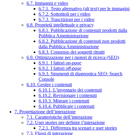
6.7. Immagini e video
6.7.1. Testo alternativo (alt text) per le immagini
6.7.2. Sottotitoli per i video
6.7.3. Trascrizioni per i video
6.8. Proprietà intellettuale e privacy
6.8.1. Pubblicazione di contenuti prodotti dalla
Pubblica Amministrazione
6.8.2. Pubblicazione di contenuti non prodotti
dalla Pubblica Amministrazione
6.8.3. Consenso dei soggetti ritratti
6.9. Ottimizzazione per i motori di ricerca (SEO)
6.9.1. I fattori
on-page
6.9.2. I fattori
off-page
6.9.3. Strumenti di diagnostica SEO: Search
Console
6.10. Gestire i contenuti
6.10.1. L’inventario dei contenuti
6.10.2. Revisionare i contenuti
6.10.3. Migrare i contenuti
6.10.4. Pubblicare i contenuti
7. Progettazione dell’interazione
7.1. Caratteristiche dell’interazione
7.2. User stories per definire l’interazione
7.2.1. Differenza tra scenari e user stories
7.3. Flussi di interazione