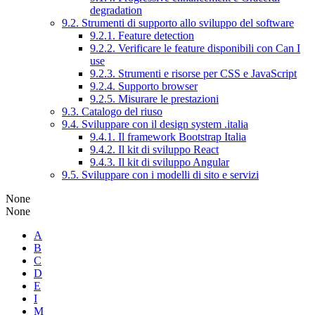
degradation
9.2. Strumenti di supporto allo sviluppo del software
9.2.1. Feature detection
9.2.2. Verificare le feature disponibili con Can I
use
9.2.3. Strumenti e risorse per CSS e JavaScript
9.2.4. Supporto browser
9.2.5. Misurare le prestazioni
9.3. Catalogo del riuso
9.4. Sviluppare con il design system .italia
9.4.1. Il framework Bootstrap Italia
9.4.2. Il kit di sviluppo React
9.4.3. Il kit di sviluppo Angular
9.5. Sviluppare con i modelli di sito e servizi
None
None
A
B
C
D
E
I
M