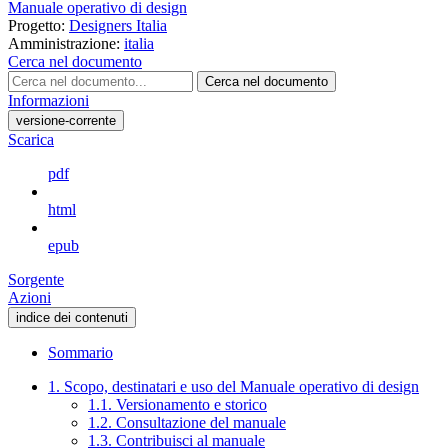
Manuale operativo di design
Progetto:
Designers Italia
Amministrazione:
italia
Cerca nel documento
Cerca nel documento
Informazioni
versione-corrente
Scarica
pdf
html
epub
Sorgente
Azioni
indice dei contenuti
Sommario
1. Scopo, destinatari e uso del Manuale operativo di design
1.1. Versionamento e storico
1.2. Consultazione del manuale
1.3. Contribuisci al manuale