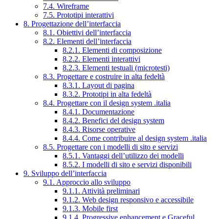
7.4. Wireframe
7.5. Prototipi interattivi
8. Progettazione dell’interfaccia
8.1. Obiettivi dell’interfaccia
8.2. Elementi dell’interfaccia
8.2.1. Elementi di composizione
8.2.2. Elementi interattivi
8.2.3. Elementi testuali (microtesti)
8.3. Progettare e costruire in alta fedeltà
8.3.1. Layout di pagina
8.3.2. Prototipi in alta fedeltà
8.4. Progettare con il design system .italia
8.4.1. Documentazione
8.4.2. Benefici del design system
8.4.3. Risorse operative
8.4.4. Come contribuire al design system .italia
8.5. Progettare con i modelli di sito e servizi
8.5.1. Vantaggi dell’utilizzo dei modelli
8.5.2. I modelli di sito e servizi disponibili
9. Sviluppo dell’interfaccia
9.1. Approccio allo sviluppo
9.1.1. Attività preliminari
9.1.2. Web design responsivo e accessibile
9.1.3. Mobile first
9.1.4. Progressive enhancement e Graceful