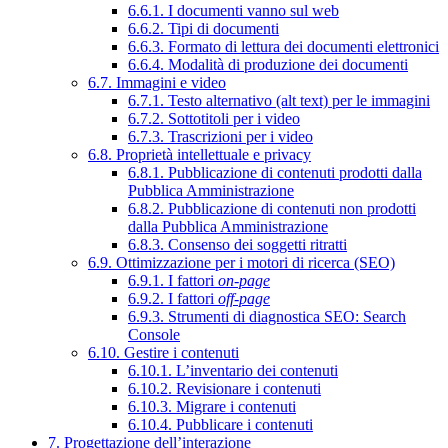
6.6.1. I documenti vanno sul web
6.6.2. Tipi di documenti
6.6.3. Formato di lettura dei documenti elettronici
6.6.4. Modalità di produzione dei documenti
6.7. Immagini e video
6.7.1. Testo alternativo (alt text) per le immagini
6.7.2. Sottotitoli per i video
6.7.3. Trascrizioni per i video
6.8. Proprietà intellettuale e privacy
6.8.1. Pubblicazione di contenuti prodotti dalla
Pubblica Amministrazione
6.8.2. Pubblicazione di contenuti non prodotti
dalla Pubblica Amministrazione
6.8.3. Consenso dei soggetti ritratti
6.9. Ottimizzazione per i motori di ricerca (SEO)
6.9.1. I fattori
on-page
6.9.2. I fattori
off-page
6.9.3. Strumenti di diagnostica SEO: Search
Console
6.10. Gestire i contenuti
6.10.1. L’inventario dei contenuti
6.10.2. Revisionare i contenuti
6.10.3. Migrare i contenuti
6.10.4. Pubblicare i contenuti
7. Progettazione dell’interazione