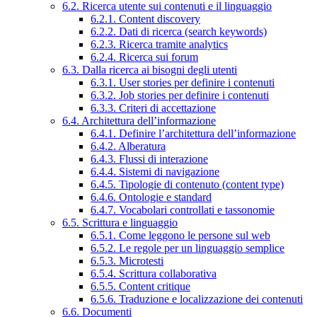
6.2. Ricerca utente sui contenuti e il linguaggio
6.2.1. Content discovery
6.2.2. Dati di ricerca (search keywords)
6.2.3. Ricerca tramite analytics
6.2.4. Ricerca sui forum
6.3. Dalla ricerca ai bisogni degli utenti
6.3.1. User stories per definire i contenuti
6.3.2. Job stories per definire i contenuti
6.3.3. Criteri di accettazione
6.4. Architettura dell’informazione
6.4.1. Definire l’architettura dell’informazione
6.4.2. Alberatura
6.4.3. Flussi di interazione
6.4.4. Sistemi di navigazione
6.4.5. Tipologie di contenuto (content type)
6.4.6. Ontologie e standard
6.4.7. Vocabolari controllati e tassonomie
6.5. Scrittura e linguaggio
6.5.1. Come leggono le persone sul web
6.5.2. Le regole per un linguaggio semplice
6.5.3. Microtesti
6.5.4. Scrittura collaborativa
6.5.5. Content critique
6.5.6. Traduzione e localizzazione dei contenuti
6.6. Documenti