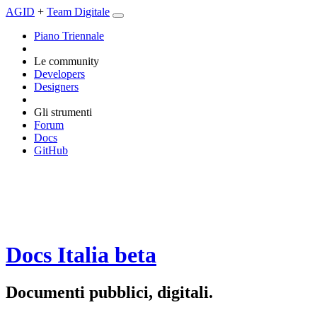
AGID
+
Team Digitale
Piano Triennale
Le community
Developers
Designers
Gli strumenti
Forum
Docs
GitHub
Docs Italia
beta
Documenti pubblici, digitali.