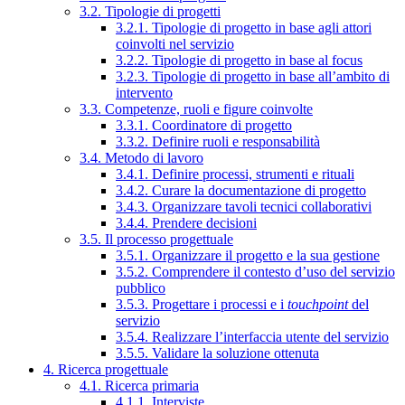
3.2. Tipologie di progetti
3.2.1. Tipologie di progetto in base agli attori
coinvolti nel servizio
3.2.2. Tipologie di progetto in base al focus
3.2.3. Tipologie di progetto in base all’ambito di
intervento
3.3. Competenze, ruoli e figure coinvolte
3.3.1. Coordinatore di progetto
3.3.2. Definire ruoli e responsabilità
3.4. Metodo di lavoro
3.4.1. Definire processi, strumenti e rituali
3.4.2. Curare la documentazione di progetto
3.4.3. Organizzare tavoli tecnici collaborativi
3.4.4. Prendere decisioni
3.5. Il processo progettuale
3.5.1. Organizzare il progetto e la sua gestione
3.5.2. Comprendere il contesto d’uso del servizio
pubblico
3.5.3. Progettare i processi e i
touchpoint
del
servizio
3.5.4. Realizzare l’interfaccia utente del servizio
3.5.5. Validare la soluzione ottenuta
4. Ricerca progettuale
4.1. Ricerca primaria
4.1.1. Interviste