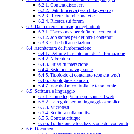
6.2.1. Content discovery
6.2.2. Dati di ricerca (search keywords)
6.2.3. Ricerca tramite analytics
6.2.4. Ricerca sui forum
6.3. Dalla ricerca ai bisogni degli utenti
6.3.1. User stories per definire i contenuti
6.3.2. Job stories per definire i contenuti
6.3.3. Criteri di accettazione
6.4. Architettura dell’informazione
6.4.1. Definire l’architettura dell’informazione
6.4.2. Alberatura
6.4.3. Flussi di interazione
6.4.4. Sistemi di navigazione
6.4.5. Tipologie di contenuto (content type)
6.4.6. Ontologie e standard
6.4.7. Vocabolari controllati e tassonomie
6.5. Scrittura e linguaggio
6.5.1. Come leggono le persone sul web
6.5.2. Le regole per un linguaggio semplice
6.5.3. Microtesti
6.5.4. Scrittura collaborativa
6.5.5. Content critique
6.5.6. Traduzione e localizzazione dei contenuti
6.6. Documenti