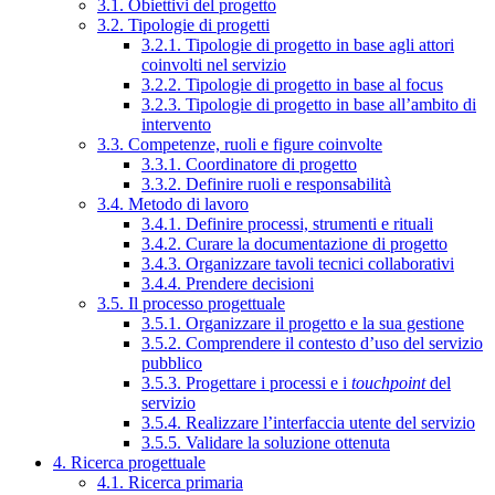
3.1. Obiettivi del progetto
3.2. Tipologie di progetti
3.2.1. Tipologie di progetto in base agli attori
coinvolti nel servizio
3.2.2. Tipologie di progetto in base al focus
3.2.3. Tipologie di progetto in base all’ambito di
intervento
3.3. Competenze, ruoli e figure coinvolte
3.3.1. Coordinatore di progetto
3.3.2. Definire ruoli e responsabilità
3.4. Metodo di lavoro
3.4.1. Definire processi, strumenti e rituali
3.4.2. Curare la documentazione di progetto
3.4.3. Organizzare tavoli tecnici collaborativi
3.4.4. Prendere decisioni
3.5. Il processo progettuale
3.5.1. Organizzare il progetto e la sua gestione
3.5.2. Comprendere il contesto d’uso del servizio
pubblico
3.5.3. Progettare i processi e i
touchpoint
del
servizio
3.5.4. Realizzare l’interfaccia utente del servizio
3.5.5. Validare la soluzione ottenuta
4. Ricerca progettuale
4.1. Ricerca primaria