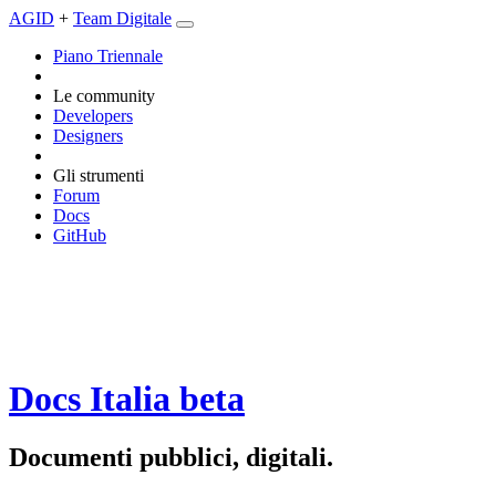
AGID
+
Team Digitale
Piano Triennale
Le community
Developers
Designers
Gli strumenti
Forum
Docs
GitHub
Docs Italia
beta
Documenti pubblici, digitali.