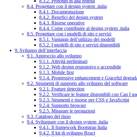
8.3.2. Prototipi in alta fedeltà
8.4. Progettare con il design system .italia
8.4.1. Documentazione
8.4.2. Benefici del design system
8.4.3. Risorse operative
8.4.4. Come contribuire al design system .italia
8.5. Progettare con i modelli di sito e servizi
8.5.1. Vantaggi dell’utilizzo dei modelli
8.5.2. I modelli di sito e servizi disponibili
9. Sviluppo dell’interfaccia
9.1. Approccio allo sviluppo
9.1.1. Attività preliminari
9.1.2. Web design responsivo e accessibile
9.1.3. Mobile first
9.1.4. Progressive enhancement e Graceful degrad
9.2. Strumenti di supporto allo sviluppo del software
9.2.1. Feature detection
9.2.2. Verificare le feature disponibili con Can I us
9.2.3. Strumenti e risorse per CSS e JavaScript
9.2.4. Supporto browser
9.2.5. Misurare le prestazioni
9.3. Catalogo del riuso
9.4. Sviluppare con il design system .italia
9.4.1. Il framework Bootstrap Italia
9.4.2. Il kit di sviluppo React