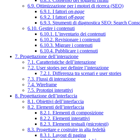
6.8.3. Consenso dei soggetti ritratti
6.9. Ottimizzazione per i motori di ricerca (SEO)
6.9.1. I fattori
on-page
6.9.2. I fattori
off-page
6.9.3. Strumenti di diagnostica SEO: Search Cons
6.10. Gestire i contenuti
6.10.1. L’inventario dei contenuti
6.10.2. Revisionare i contenuti
6.10.3. Migrare i contenuti
6.10.4. Pubblicare i contenuti
7. Progettazione dell’interazione
7.1. Caratteristiche dell’interazione
7.2. User stories per definire l’interazione
7.2.1. Differenza tra scenari e user stories
7.3. Flussi di interazione
7.4. Wireframe
7.5. Prototipi interattivi
8. Progettazione dell’interfaccia
8.1. Obiettivi dell’interfaccia
8.2. Elementi dell’interfaccia
8.2.1. Elementi di composizione
8.2.2. Elementi interattivi
8.2.3. Elementi testuali (microtesti)
8.3. Progettare e costruire in alta fedeltà
8.3.1. Layout di pagina