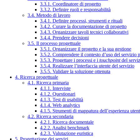
3.3.1. Coordinatore di progetto
3.3.2. Definire ruoli e responsabilità
3.4. Metodo di lavoro
3.4.1. Definire processi, strumenti e rituali
3.4.2. Curare la documentazione di progetto
3.4.3. Organizzare tavoli tecnici collaborativi
3.4.4. Prendere decisioni
3.5. Il processo progettuale
3.5.1. Organizzare il progetto e la sua gestione
3.5.2. Comprendere il contesto d’uso del servizio 
3.5.3. Progettare i processi e i
touchpoint
del servi
3.5.4. Realizzare l’interfaccia utente del servizio
3.5.5. Validare la soluzione ottenuta
4. Ricerca progettuale
4.1. Ricerca primaria
4.1.1. Interviste
4.1.2. Questionari
4.1.3. Test di usabilità
4.1.4. Web analytics
4.1.5. Strumenti di mappatura dell’esperienza uten
4.2. Ricerca secondaria
4.2.1. Ricerca documentale
4.2.2. Analisi benchmark
4.2.3. Valutazione euristica
5. Progettazione dei servizi