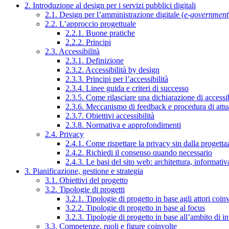
2. Introduzione al design per i servizi pubblici digitali
2.1. Design per l’amministrazione digitale (
e-government
2.2. L’approccio progettuale
2.2.1. Buone pratiche
2.2.2. Principi
2.3. Accessibilità
2.3.1. Definizione
2.3.2. Accessibilità by design
2.3.3. Principi per l’accessibilità
2.3.4. Linee guida e criteri di successo
2.3.5. Come rilasciare una dichiarazione di accessib
2.3.6. Meccanismo di feedback e procedura di attu
2.3.7. Obiettivi accessibilità
2.3.8. Normativa e approfondimenti
2.4. Privacy
2.4.1. Come rispettare la privacy sin dalla progettaz
2.4.2. Richiedi il consenso quando necessario
2.4.3. Le basi del sito web: architettura, informati
3. Pianificazione, gestione e strategia
3.1. Obiettivi del progetto
3.2. Tipologie di progetti
3.2.1. Tipologie di progetto in base agli attori coinv
3.2.2. Tipologie di progetto in base al focus
3.2.3. Tipologie di progetto in base all’ambito di i
3.3. Competenze, ruoli e figure coinvolte