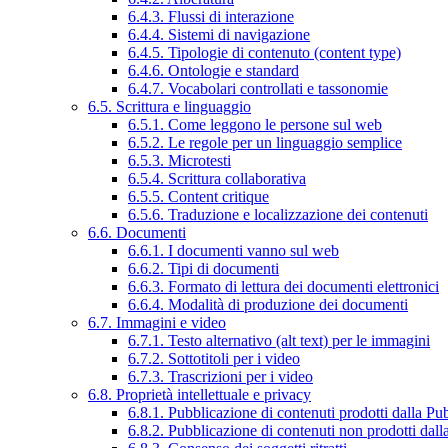
6.4.3. Flussi di interazione
6.4.4. Sistemi di navigazione
6.4.5. Tipologie di contenuto (content type)
6.4.6. Ontologie e standard
6.4.7. Vocabolari controllati e tassonomie
6.5. Scrittura e linguaggio
6.5.1. Come leggono le persone sul web
6.5.2. Le regole per un linguaggio semplice
6.5.3. Microtesti
6.5.4. Scrittura collaborativa
6.5.5. Content critique
6.5.6. Traduzione e localizzazione dei contenuti
6.6. Documenti
6.6.1. I documenti vanno sul web
6.6.2. Tipi di documenti
6.6.3. Formato di lettura dei documenti elettronici
6.6.4. Modalità di produzione dei documenti
6.7. Immagini e video
6.7.1. Testo alternativo (alt text) per le immagini
6.7.2. Sottotitoli per i video
6.7.3. Trascrizioni per i video
6.8. Proprietà intellettuale e privacy
6.8.1. Pubblicazione di contenuti prodotti dalla P
6.8.2. Pubblicazione di contenuti non prodotti dal