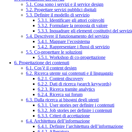
5.1. Cosa sono i servizi e il service design
5.2. Progettare servizi pubblici digitali
5.3. Definire il modello di servizio
5.3.1. Identificare gli attori coinvolti
5.3.2. Formulare la proposta di valore
5.3.3. Inquadrare gli elementi costitutivi del serviz
5.4. Descrivere il funzionamento del servizio
5.4.1. Mappare l’ecosistema
5.4.2. Rappresentare i flussi di servizio
5.5. Co-progettare le soluzioni
5.5.1. Workshop di co-progettazione
6. Progettazione dei contenuti
6.1. Cos’è il content design
6.2. Ricerca utente sui contenuti e il linguaggio
6.2.1. Content discovery
6.2.2. Dati di ricerca (search keywords)
6.2.3. Ricerca tramite analytics
6.2.4. Ricerca sui forum
6.3. Dalla ricerca ai bisogni degli utenti
6.3.1. User stories per definire i contenuti
6.3.2. Job stories per definire i contenuti
6.3.3. Criteri di accettazione
6.4. Architettura dell’informazione
6.4.1. Definire l’architettura dell’informazione
6.4.2. Alberatura