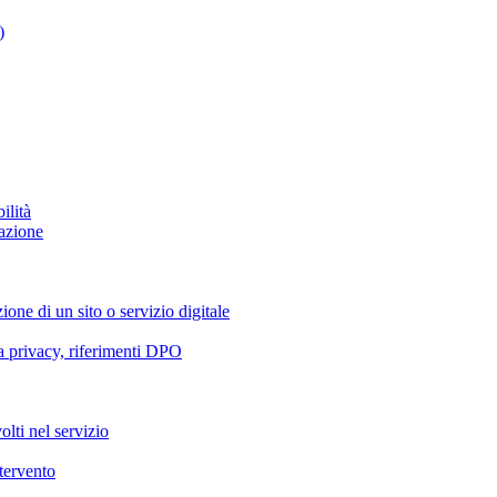
)
ilità
azione
ione di un sito o servizio digitale
va privacy, riferimenti DPO
olti nel servizio
ntervento