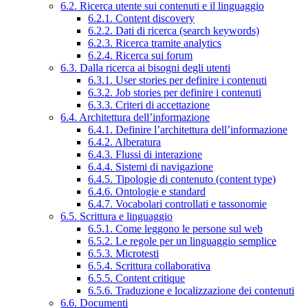
6.2. Ricerca utente sui contenuti e il linguaggio
6.2.1. Content discovery
6.2.2. Dati di ricerca (search keywords)
6.2.3. Ricerca tramite analytics
6.2.4. Ricerca sui forum
6.3. Dalla ricerca ai bisogni degli utenti
6.3.1. User stories per definire i contenuti
6.3.2. Job stories per definire i contenuti
6.3.3. Criteri di accettazione
6.4. Architettura dell’informazione
6.4.1. Definire l’architettura dell’informazione
6.4.2. Alberatura
6.4.3. Flussi di interazione
6.4.4. Sistemi di navigazione
6.4.5. Tipologie di contenuto (content type)
6.4.6. Ontologie e standard
6.4.7. Vocabolari controllati e tassonomie
6.5. Scrittura e linguaggio
6.5.1. Come leggono le persone sul web
6.5.2. Le regole per un linguaggio semplice
6.5.3. Microtesti
6.5.4. Scrittura collaborativa
6.5.5. Content critique
6.5.6. Traduzione e localizzazione dei contenuti
6.6. Documenti