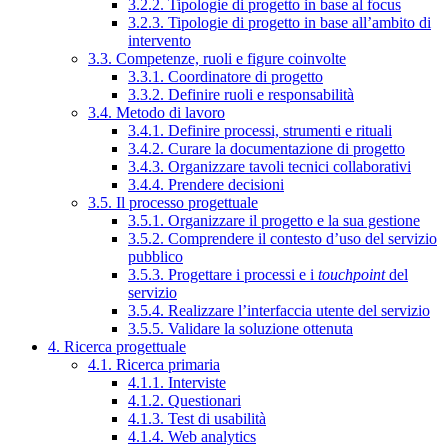
3.2.2. Tipologie di progetto in base al focus
3.2.3. Tipologie di progetto in base all’ambito di
intervento
3.3. Competenze, ruoli e figure coinvolte
3.3.1. Coordinatore di progetto
3.3.2. Definire ruoli e responsabilità
3.4. Metodo di lavoro
3.4.1. Definire processi, strumenti e rituali
3.4.2. Curare la documentazione di progetto
3.4.3. Organizzare tavoli tecnici collaborativi
3.4.4. Prendere decisioni
3.5. Il processo progettuale
3.5.1. Organizzare il progetto e la sua gestione
3.5.2. Comprendere il contesto d’uso del servizio
pubblico
3.5.3. Progettare i processi e i
touchpoint
del
servizio
3.5.4. Realizzare l’interfaccia utente del servizio
3.5.5. Validare la soluzione ottenuta
4. Ricerca progettuale
4.1. Ricerca primaria
4.1.1. Interviste
4.1.2. Questionari
4.1.3. Test di usabilità
4.1.4. Web analytics