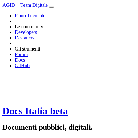
AGID
+
Team Digitale
Piano Triennale
Le community
Developers
Designers
Gli strumenti
Forum
Docs
GitHub
Docs Italia
beta
Documenti pubblici, digitali.