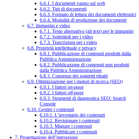
6.6.1. I documenti vanno sul web
6.6.2. Tipi di documenti
6.6.3. Formato di lettura dei documenti elettronici
6.6.4. Modalità di produzione dei documenti
6.7. Immagini e video
6.7.1. Testo alternativo (alt text) per le immagini
6.7.2. Sottotitoli per i video
6.7.3. Trascrizioni per i video
6.8. Proprietà intellettuale e privacy
6.8.1. Pubblicazione di contenuti prodotti dalla
Pubblica Amministrazione
6.8.2. Pubblicazione di contenuti non prodotti
dalla Pubblica Amministrazione
6.8.3. Consenso dei soggetti ritratti
6.9. Ottimizzazione per i motori di ricerca (SEO)
6.9.1. I fattori
on-page
6.9.2. I fattori
off-page
6.9.3. Strumenti di diagnostica SEO: Search
Console
6.10. Gestire i contenuti
6.10.1. L’inventario dei contenuti
6.10.2. Revisionare i contenuti
6.10.3. Migrare i contenuti
6.10.4. Pubblicare i contenuti
7. Progettazione dell’interazione