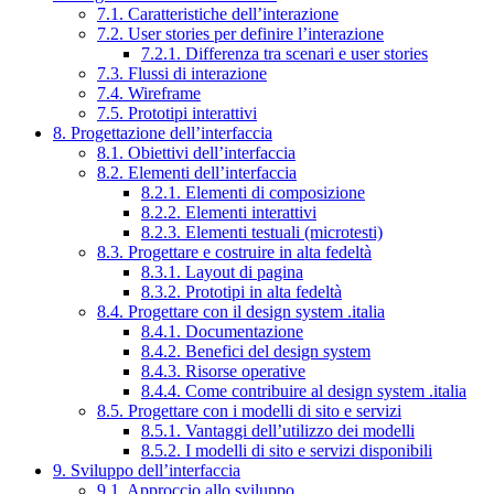
7.1. Caratteristiche dell’interazione
7.2. User stories per definire l’interazione
7.2.1. Differenza tra scenari e user stories
7.3. Flussi di interazione
7.4. Wireframe
7.5. Prototipi interattivi
8. Progettazione dell’interfaccia
8.1. Obiettivi dell’interfaccia
8.2. Elementi dell’interfaccia
8.2.1. Elementi di composizione
8.2.2. Elementi interattivi
8.2.3. Elementi testuali (microtesti)
8.3. Progettare e costruire in alta fedeltà
8.3.1. Layout di pagina
8.3.2. Prototipi in alta fedeltà
8.4. Progettare con il design system .italia
8.4.1. Documentazione
8.4.2. Benefici del design system
8.4.3. Risorse operative
8.4.4. Come contribuire al design system .italia
8.5. Progettare con i modelli di sito e servizi
8.5.1. Vantaggi dell’utilizzo dei modelli
8.5.2. I modelli di sito e servizi disponibili
9. Sviluppo dell’interfaccia
9.1. Approccio allo sviluppo