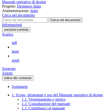
Manuale operativo di design
Progetto:
Designers Italia
Amministrazione:
italia
Cerca nel documento
Cerca nel documento
Informazioni
versione-corrente
Scarica
pdf
html
epub
Sorgente
Azioni
indice dei contenuti
Sommario
1. Scopo, destinatari e uso del Manuale operativo di design
1.1. Versionamento e storico
1.2. Consultazione del manuale
1.3. Contribuisci al manuale