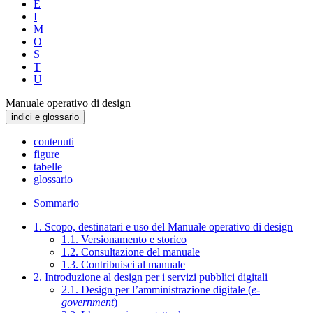
E
I
M
O
S
T
U
Manuale operativo di design
indici e glossario
contenuti
figure
tabelle
glossario
Sommario
1. Scopo, destinatari e uso del Manuale operativo di design
1.1. Versionamento e storico
1.2. Consultazione del manuale
1.3. Contribuisci al manuale
2. Introduzione al design per i servizi pubblici digitali
2.1. Design per l’amministrazione digitale (
e-
government
)