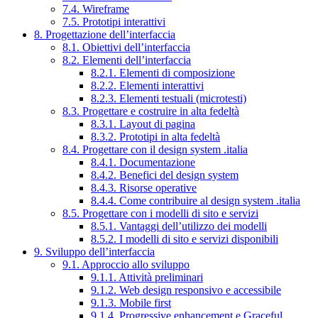
7.4. Wireframe
7.5. Prototipi interattivi
8. Progettazione dell’interfaccia
8.1. Obiettivi dell’interfaccia
8.2. Elementi dell’interfaccia
8.2.1. Elementi di composizione
8.2.2. Elementi interattivi
8.2.3. Elementi testuali (microtesti)
8.3. Progettare e costruire in alta fedeltà
8.3.1. Layout di pagina
8.3.2. Prototipi in alta fedeltà
8.4. Progettare con il design system .italia
8.4.1. Documentazione
8.4.2. Benefici del design system
8.4.3. Risorse operative
8.4.4. Come contribuire al design system .italia
8.5. Progettare con i modelli di sito e servizi
8.5.1. Vantaggi dell’utilizzo dei modelli
8.5.2. I modelli di sito e servizi disponibili
9. Sviluppo dell’interfaccia
9.1. Approccio allo sviluppo
9.1.1. Attività preliminari
9.1.2. Web design responsivo e accessibile
9.1.3. Mobile first
9.1.4. Progressive enhancement e Graceful