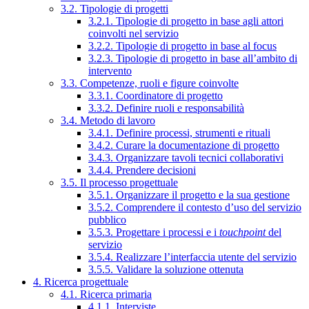
3.2. Tipologie di progetti
3.2.1. Tipologie di progetto in base agli attori
coinvolti nel servizio
3.2.2. Tipologie di progetto in base al focus
3.2.3. Tipologie di progetto in base all’ambito di
intervento
3.3. Competenze, ruoli e figure coinvolte
3.3.1. Coordinatore di progetto
3.3.2. Definire ruoli e responsabilità
3.4. Metodo di lavoro
3.4.1. Definire processi, strumenti e rituali
3.4.2. Curare la documentazione di progetto
3.4.3. Organizzare tavoli tecnici collaborativi
3.4.4. Prendere decisioni
3.5. Il processo progettuale
3.5.1. Organizzare il progetto e la sua gestione
3.5.2. Comprendere il contesto d’uso del servizio
pubblico
3.5.3. Progettare i processi e i
touchpoint
del
servizio
3.5.4. Realizzare l’interfaccia utente del servizio
3.5.5. Validare la soluzione ottenuta
4. Ricerca progettuale
4.1. Ricerca primaria
4.1.1. Interviste