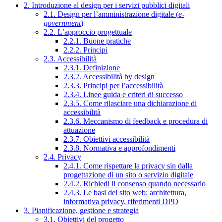
2. Introduzione al design per i servizi pubblici digitali
2.1. Design per l’amministrazione digitale (
e-
government
)
2.2. L’approccio progettuale
2.2.1. Buone pratiche
2.2.2. Principi
2.3. Accessibilità
2.3.1. Definizione
2.3.2. Accessibilità by design
2.3.3. Principi per l’accessibilità
2.3.4. Linee guida e criteri di successo
2.3.5. Come rilasciare una dichiarazione di
accessibilità
2.3.6. Meccanismo di feedback e procedura di
attuazione
2.3.7. Obiettivi accessibilità
2.3.8. Normativa e approfondimenti
2.4. Privacy
2.4.1. Come rispettare la privacy sin dalla
progettazione di un sito o servizio digitale
2.4.2. Richiedi il consenso quando necessario
2.4.3. Le basi del sito web: architettura,
informativa privacy, riferimenti DPO
3. Pianificazione, gestione e strategia
3.1. Obiettivi del progetto