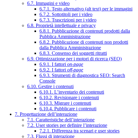
6.7. Immagini e video
6.7.1. Testo alternativo (alt text) per le immagini
6.7.2. Sottotitoli per i video
6.7.3. Trascrizioni per i video
6.8. Proprietà intellettuale e privacy
6.8.1. Pubblicazione di contenuti prodotti dalla
Pubblica Amministrazione
6.8.2. Pubblicazione di contenuti non prodotti
dalla Pubblica Amministrazione
6.8.3. Consenso dei soggetti ritratti
6.9. Ottimizzazione per i motori di ricerca (SEO)
6.9.1. I fattori
on-page
6.9.2. I fattori
off-page
6.9.3. Strumenti di diagnostica SEO: Search
Console
6.10. Gestire i contenuti
6.10.1. L’inventario dei contenuti
6.10.2. Revisionare i contenuti
6.10.3. Migrare i contenuti
6.10.4. Pubblicare i contenuti
7. Progettazione dell’interazione
7.1. Caratteristiche dell’interazione
7.2. User stories per definire l’interazione
7.2.1. Differenza tra scenari e user stories
7.3. Flussi di interazione