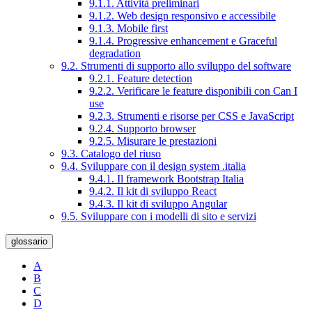
9.1.1. Attività preliminari
9.1.2. Web design responsivo e accessibile
9.1.3. Mobile first
9.1.4. Progressive enhancement e Graceful
degradation
9.2. Strumenti di supporto allo sviluppo del software
9.2.1. Feature detection
9.2.2. Verificare le feature disponibili con Can I
use
9.2.3. Strumenti e risorse per CSS e JavaScript
9.2.4. Supporto browser
9.2.5. Misurare le prestazioni
9.3. Catalogo del riuso
9.4. Sviluppare con il design system .italia
9.4.1. Il framework Bootstrap Italia
9.4.2. Il kit di sviluppo React
9.4.3. Il kit di sviluppo Angular
9.5. Sviluppare con i modelli di sito e servizi
glossario
A
B
C
D