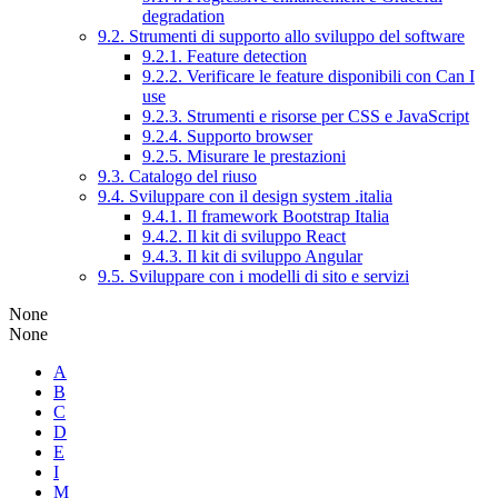
degradation
9.2. Strumenti di supporto allo sviluppo del software
9.2.1. Feature detection
9.2.2. Verificare le feature disponibili con Can I
use
9.2.3. Strumenti e risorse per CSS e JavaScript
9.2.4. Supporto browser
9.2.5. Misurare le prestazioni
9.3. Catalogo del riuso
9.4. Sviluppare con il design system .italia
9.4.1. Il framework Bootstrap Italia
9.4.2. Il kit di sviluppo React
9.4.3. Il kit di sviluppo Angular
9.5. Sviluppare con i modelli di sito e servizi
None
None
A
B
C
D
E
I
M