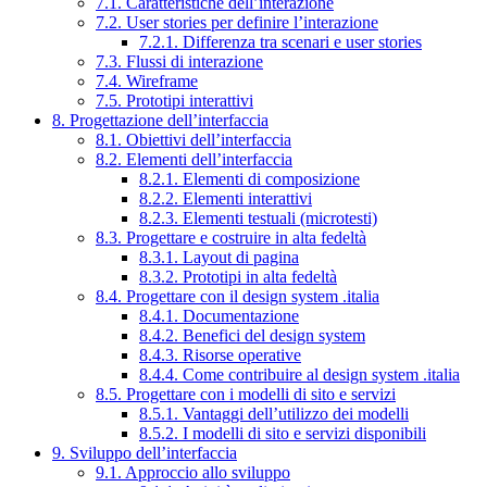
7.1. Caratteristiche dell’interazione
7.2. User stories per definire l’interazione
7.2.1. Differenza tra scenari e user stories
7.3. Flussi di interazione
7.4. Wireframe
7.5. Prototipi interattivi
8. Progettazione dell’interfaccia
8.1. Obiettivi dell’interfaccia
8.2. Elementi dell’interfaccia
8.2.1. Elementi di composizione
8.2.2. Elementi interattivi
8.2.3. Elementi testuali (microtesti)
8.3. Progettare e costruire in alta fedeltà
8.3.1. Layout di pagina
8.3.2. Prototipi in alta fedeltà
8.4. Progettare con il design system .italia
8.4.1. Documentazione
8.4.2. Benefici del design system
8.4.3. Risorse operative
8.4.4. Come contribuire al design system .italia
8.5. Progettare con i modelli di sito e servizi
8.5.1. Vantaggi dell’utilizzo dei modelli
8.5.2. I modelli di sito e servizi disponibili
9. Sviluppo dell’interfaccia
9.1. Approccio allo sviluppo