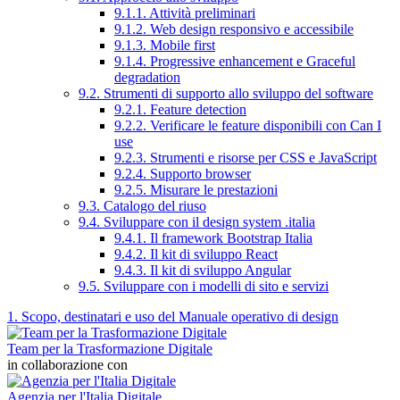
9.1.1. Attività preliminari
9.1.2. Web design responsivo e accessibile
9.1.3. Mobile first
9.1.4. Progressive enhancement e Graceful
degradation
9.2. Strumenti di supporto allo sviluppo del software
9.2.1. Feature detection
9.2.2. Verificare le feature disponibili con Can I
use
9.2.3. Strumenti e risorse per CSS e JavaScript
9.2.4. Supporto browser
9.2.5. Misurare le prestazioni
9.3. Catalogo del riuso
9.4. Sviluppare con il design system .italia
9.4.1. Il framework Bootstrap Italia
9.4.2. Il kit di sviluppo React
9.4.3. Il kit di sviluppo Angular
9.5. Sviluppare con i modelli di sito e servizi
1. Scopo, destinatari e uso del Manuale operativo di design
Team per la Trasformazione Digitale
in collaborazione con
Agenzia per l'Italia Digitale