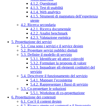
4.1.2. Questionari
4.1.3. Test di usabilità
4.1.4. Web analytics
4.1.5. Strumenti di mappatura dell’esperienza
utente
4.2. Ricerca secondaria
4.2.1. Ricerca documentale
4.2.2. Analisi benchmark
4.2.3. Valutazione euristica
5. Progettazione dei servizi
5.1. Cosa sono i servizi e il service design
5.2. Progettare servizi pubblici digitali
5.3. Definire il modello di servizio
5.3.1. Identificare gli attori coinvolti
5.3.2. Formulare la proposta di valore
5.3.3. Inquadrare gli elementi costitutivi del
servizio
5.4. Descrivere il funzionamento del servizio
5.4.1. Mappare l’ecosistema
5.4.2. Rappresentare i flussi di servizio
5.5. Co-progettare le soluzioni
5.5.1. Workshop di co-progettazione
6. Progettazione dei contenuti
6.1. Cos’è il content design
6.2. Ricerca utente sui contenuti e il linguaggio