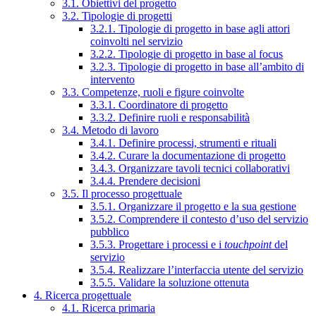
3.1. Obiettivi del progetto
3.2. Tipologie di progetti
3.2.1. Tipologie di progetto in base agli attori
coinvolti nel servizio
3.2.2. Tipologie di progetto in base al focus
3.2.3. Tipologie di progetto in base all’ambito di
intervento
3.3. Competenze, ruoli e figure coinvolte
3.3.1. Coordinatore di progetto
3.3.2. Definire ruoli e responsabilità
3.4. Metodo di lavoro
3.4.1. Definire processi, strumenti e rituali
3.4.2. Curare la documentazione di progetto
3.4.3. Organizzare tavoli tecnici collaborativi
3.4.4. Prendere decisioni
3.5. Il processo progettuale
3.5.1. Organizzare il progetto e la sua gestione
3.5.2. Comprendere il contesto d’uso del servizio
pubblico
3.5.3. Progettare i processi e i
touchpoint
del
servizio
3.5.4. Realizzare l’interfaccia utente del servizio
3.5.5. Validare la soluzione ottenuta
4. Ricerca progettuale
4.1. Ricerca primaria