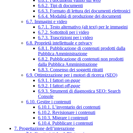
6.6.1. I documenti vanno sul web
6.6.2. Tipi di documenti
6.6.3. Formato di lettura dei documenti elettronici
6.6.4. Modalità di produzione dei documenti
6.7. Immagini e video
6.7.1. Testo alternativo (alt text) per le immagini
6.7.2. Sottotitoli per i video
6.7.3. Trascrizioni per i video
6.8. Proprietà intellettuale e privacy
6.8.1. Pubblicazione di contenuti prodotti dalla
Pubblica Amministrazione
6.8.2. Pubblicazione di contenuti non prodotti
dalla Pubblica Amministrazione
6.8.3. Consenso dei soggetti ritratti
6.9. Ottimizzazione per i motori di ricerca (SEO)
6.9.1. I fattori
on-page
6.9.2. I fattori
off-page
6.9.3. Strumenti di diagnostica SEO: Search
Console
6.10. Gestire i contenuti
6.10.1. L’inventario dei contenuti
6.10.2. Revisionare i contenuti
6.10.3. Migrare i contenuti
6.10.4. Pubblicare i contenuti
7. Progettazione dell’interazione