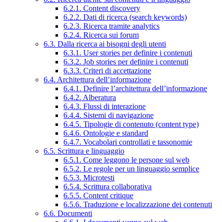
6.2.1. Content discovery
6.2.2. Dati di ricerca (search keywords)
6.2.3. Ricerca tramite analytics
6.2.4. Ricerca sui forum
6.3. Dalla ricerca ai bisogni degli utenti
6.3.1. User stories per definire i contenuti
6.3.2. Job stories per definire i contenuti
6.3.3. Criteri di accettazione
6.4. Architettura dell’informazione
6.4.1. Definire l’architettura dell’informazione
6.4.2. Alberatura
6.4.3. Flussi di interazione
6.4.4. Sistemi di navigazione
6.4.5. Tipologie di contenuto (content type)
6.4.6. Ontologie e standard
6.4.7. Vocabolari controllati e tassonomie
6.5. Scrittura e linguaggio
6.5.1. Come leggono le persone sul web
6.5.2. Le regole per un linguaggio semplice
6.5.3. Microtesti
6.5.4. Scrittura collaborativa
6.5.5. Content critique
6.5.6. Traduzione e localizzazione dei contenuti
6.6. Documenti