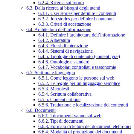
6.2.4. Ricerca sui forum
6.3. Dalla ricerca ai bisogni degli utenti
6.3.1. User stories per definire i contenuti
6.3.2. Job stories per definire i contenuti
6.3.3. Criteri di accettazione
6.4. Architettura dell’informazione
6.4.1. Definire l’architettura dell’informazione
6.4.2. Alberatura
6.4.3. Flussi di interazione
6.4.4. Sistemi di navigazione
6.4.5. Tipologie di contenuto (content type)
6.4.6. Ontologie e standard
6.4.7. Vocabolari controllati e tassonomie
6.5. Scrittura e linguaggio
6.5.1. Come leggono le persone sul web
6.5.2. Le regole per un linguaggio semplice
6.5.3. Microtesti
6.5.4. Scrittura collaborativa
6.5.5. Content critique
6.5.6. Traduzione e localizzazione dei contenuti
6.6. Documenti
6.6.1. I documenti vanno sul web
6.6.2. Tipi di documenti
6.6.3. Formato di lettura dei documenti elettronici
6.6.4. Modalità di produzione dei documenti