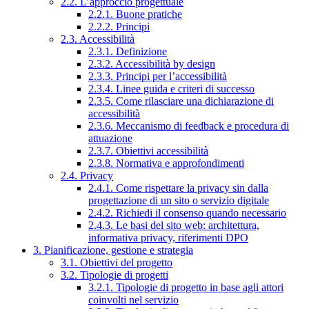
2.2. L’approccio progettuale
2.2.1. Buone pratiche
2.2.2. Principi
2.3. Accessibilità
2.3.1. Definizione
2.3.2. Accessibilità by design
2.3.3. Principi per l’accessibilità
2.3.4. Linee guida e criteri di successo
2.3.5. Come rilasciare una dichiarazione di
accessibilità
2.3.6. Meccanismo di feedback e procedura di
attuazione
2.3.7. Obiettivi accessibilità
2.3.8. Normativa e approfondimenti
2.4. Privacy
2.4.1. Come rispettare la privacy sin dalla
progettazione di un sito o servizio digitale
2.4.2. Richiedi il consenso quando necessario
2.4.3. Le basi del sito web: architettura,
informativa privacy, riferimenti DPO
3. Pianificazione, gestione e strategia
3.1. Obiettivi del progetto
3.2. Tipologie di progetti
3.2.1. Tipologie di progetto in base agli attori
coinvolti nel servizio