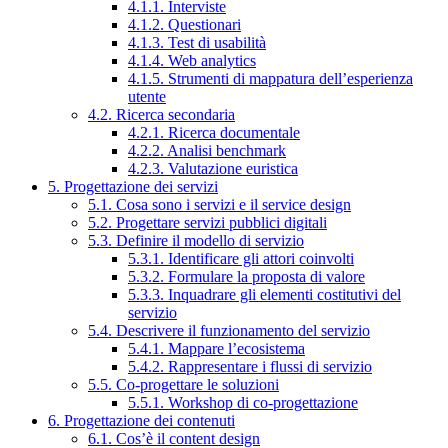
4.1.1. Interviste
4.1.2. Questionari
4.1.3. Test di usabilità
4.1.4. Web analytics
4.1.5. Strumenti di mappatura dell’esperienza
utente
4.2. Ricerca secondaria
4.2.1. Ricerca documentale
4.2.2. Analisi benchmark
4.2.3. Valutazione euristica
5. Progettazione dei servizi
5.1. Cosa sono i servizi e il service design
5.2. Progettare servizi pubblici digitali
5.3. Definire il modello di servizio
5.3.1. Identificare gli attori coinvolti
5.3.2. Formulare la proposta di valore
5.3.3. Inquadrare gli elementi costitutivi del
servizio
5.4. Descrivere il funzionamento del servizio
5.4.1. Mappare l’ecosistema
5.4.2. Rappresentare i flussi di servizio
5.5. Co-progettare le soluzioni
5.5.1. Workshop di co-progettazione
6. Progettazione dei contenuti
6.1. Cos’è il content design