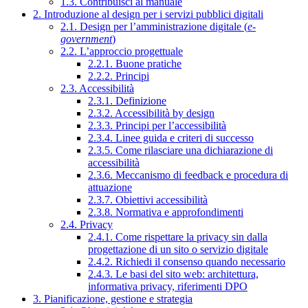
1.3. Contribuisci al manuale
2. Introduzione al design per i servizi pubblici digitali
2.1. Design per l’amministrazione digitale (
e-
government
)
2.2. L’approccio progettuale
2.2.1. Buone pratiche
2.2.2. Principi
2.3. Accessibilità
2.3.1. Definizione
2.3.2. Accessibilità by design
2.3.3. Principi per l’accessibilità
2.3.4. Linee guida e criteri di successo
2.3.5. Come rilasciare una dichiarazione di
accessibilità
2.3.6. Meccanismo di feedback e procedura di
attuazione
2.3.7. Obiettivi accessibilità
2.3.8. Normativa e approfondimenti
2.4. Privacy
2.4.1. Come rispettare la privacy sin dalla
progettazione di un sito o servizio digitale
2.4.2. Richiedi il consenso quando necessario
2.4.3. Le basi del sito web: architettura,
informativa privacy, riferimenti DPO
3. Pianificazione, gestione e strategia