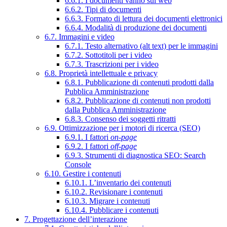
6.6.1. I documenti vanno sul web
6.6.2. Tipi di documenti
6.6.3. Formato di lettura dei documenti elettronici
6.6.4. Modalità di produzione dei documenti
6.7. Immagini e video
6.7.1. Testo alternativo (alt text) per le immagini
6.7.2. Sottotitoli per i video
6.7.3. Trascrizioni per i video
6.8. Proprietà intellettuale e privacy
6.8.1. Pubblicazione di contenuti prodotti dalla
Pubblica Amministrazione
6.8.2. Pubblicazione di contenuti non prodotti
dalla Pubblica Amministrazione
6.8.3. Consenso dei soggetti ritratti
6.9. Ottimizzazione per i motori di ricerca (SEO)
6.9.1. I fattori
on-page
6.9.2. I fattori
off-page
6.9.3. Strumenti di diagnostica SEO: Search
Console
6.10. Gestire i contenuti
6.10.1. L’inventario dei contenuti
6.10.2. Revisionare i contenuti
6.10.3. Migrare i contenuti
6.10.4. Pubblicare i contenuti
7. Progettazione dell’interazione