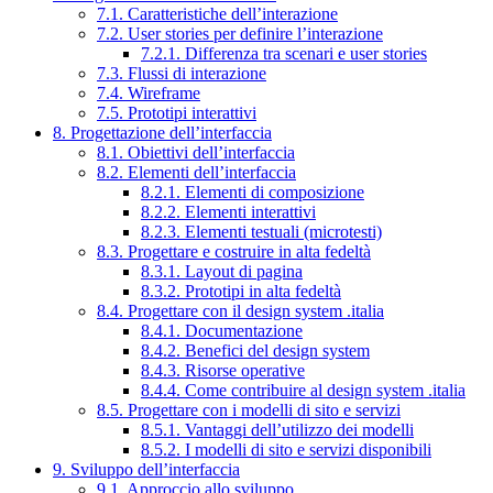
7.1. Caratteristiche dell’interazione
7.2. User stories per definire l’interazione
7.2.1. Differenza tra scenari e user stories
7.3. Flussi di interazione
7.4. Wireframe
7.5. Prototipi interattivi
8. Progettazione dell’interfaccia
8.1. Obiettivi dell’interfaccia
8.2. Elementi dell’interfaccia
8.2.1. Elementi di composizione
8.2.2. Elementi interattivi
8.2.3. Elementi testuali (microtesti)
8.3. Progettare e costruire in alta fedeltà
8.3.1. Layout di pagina
8.3.2. Prototipi in alta fedeltà
8.4. Progettare con il design system .italia
8.4.1. Documentazione
8.4.2. Benefici del design system
8.4.3. Risorse operative
8.4.4. Come contribuire al design system .italia
8.5. Progettare con i modelli di sito e servizi
8.5.1. Vantaggi dell’utilizzo dei modelli
8.5.2. I modelli di sito e servizi disponibili
9. Sviluppo dell’interfaccia
9.1. Approccio allo sviluppo