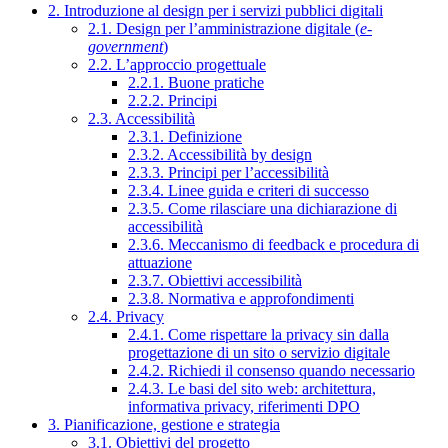
2. Introduzione al design per i servizi pubblici digitali
2.1. Design per l’amministrazione digitale (
e-
government
)
2.2. L’approccio progettuale
2.2.1. Buone pratiche
2.2.2. Principi
2.3. Accessibilità
2.3.1. Definizione
2.3.2. Accessibilità by design
2.3.3. Principi per l’accessibilità
2.3.4. Linee guida e criteri di successo
2.3.5. Come rilasciare una dichiarazione di
accessibilità
2.3.6. Meccanismo di feedback e procedura di
attuazione
2.3.7. Obiettivi accessibilità
2.3.8. Normativa e approfondimenti
2.4. Privacy
2.4.1. Come rispettare la privacy sin dalla
progettazione di un sito o servizio digitale
2.4.2. Richiedi il consenso quando necessario
2.4.3. Le basi del sito web: architettura,
informativa privacy, riferimenti DPO
3. Pianificazione, gestione e strategia
3.1. Obiettivi del progetto