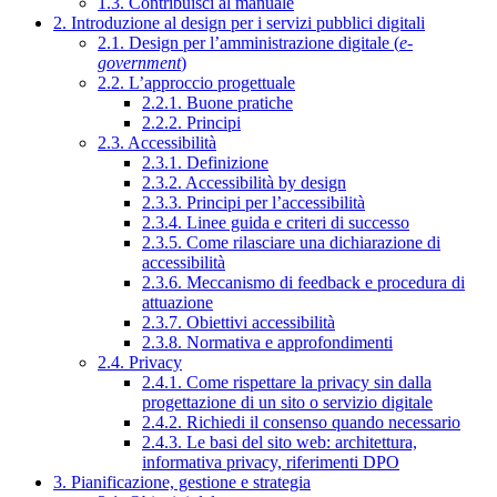
1.3. Contribuisci al manuale
2. Introduzione al design per i servizi pubblici digitali
2.1. Design per l’amministrazione digitale (
e-
government
)
2.2. L’approccio progettuale
2.2.1. Buone pratiche
2.2.2. Principi
2.3. Accessibilità
2.3.1. Definizione
2.3.2. Accessibilità by design
2.3.3. Principi per l’accessibilità
2.3.4. Linee guida e criteri di successo
2.3.5. Come rilasciare una dichiarazione di
accessibilità
2.3.6. Meccanismo di feedback e procedura di
attuazione
2.3.7. Obiettivi accessibilità
2.3.8. Normativa e approfondimenti
2.4. Privacy
2.4.1. Come rispettare la privacy sin dalla
progettazione di un sito o servizio digitale
2.4.2. Richiedi il consenso quando necessario
2.4.3. Le basi del sito web: architettura,
informativa privacy, riferimenti DPO
3. Pianificazione, gestione e strategia