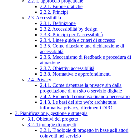
2.2. L’approccio progettuale
2.2.1. Buone pratiche
2.2.2. Principi
2.3. Accessibilità
2.3.1. Definizione
2.3.2. Accessibilità by design
2.3.3. Principi per l’accessibilità
2.3.4. Linee guida e criteri di successo
2.3.5. Come rilasciare una dichiarazione di
accessibilità
2.3.6. Meccanismo di feedback e procedura di
attuazione
2.3.7. Obiettivi accessibilità
2.3.8. Normativa e approfondimenti
2.4. Privacy
2.4.1. Come rispettare la privacy sin dalla
progettazione di un sito o servizio digitale
2.4.2. Richiedi il consenso quando necessario
2.4.3. Le basi del sito web: architettura,
informativa privacy, riferimenti DPO
3. Pianificazione, gestione e strategia
3.1. Obiettivi del progetto
3.2. Tipologie di progetti
3.2.1. Tipologie di progetto in base agli attori
coinvolti nel servizio