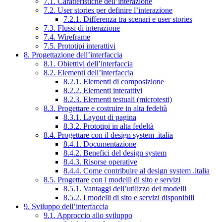
7.1. Caratteristiche dell’interazione
7.2. User stories per definire l’interazione
7.2.1. Differenza tra scenari e user stories
7.3. Flussi di interazione
7.4. Wireframe
7.5. Prototipi interattivi
8. Progettazione dell’interfaccia
8.1. Obiettivi dell’interfaccia
8.2. Elementi dell’interfaccia
8.2.1. Elementi di composizione
8.2.2. Elementi interattivi
8.2.3. Elementi testuali (microtesti)
8.3. Progettare e costruire in alta fedeltà
8.3.1. Layout di pagina
8.3.2. Prototipi in alta fedeltà
8.4. Progettare con il design system .italia
8.4.1. Documentazione
8.4.2. Benefici del design system
8.4.3. Risorse operative
8.4.4. Come contribuire al design system .italia
8.5. Progettare con i modelli di sito e servizi
8.5.1. Vantaggi dell’utilizzo dei modelli
8.5.2. I modelli di sito e servizi disponibili
9. Sviluppo dell’interfaccia
9.1. Approccio allo sviluppo