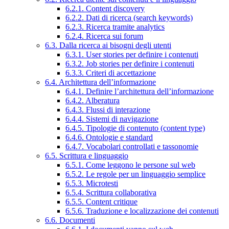
6.2.1. Content discovery
6.2.2. Dati di ricerca (search keywords)
6.2.3. Ricerca tramite analytics
6.2.4. Ricerca sui forum
6.3. Dalla ricerca ai bisogni degli utenti
6.3.1. User stories per definire i contenuti
6.3.2. Job stories per definire i contenuti
6.3.3. Criteri di accettazione
6.4. Architettura dell’informazione
6.4.1. Definire l’architettura dell’informazione
6.4.2. Alberatura
6.4.3. Flussi di interazione
6.4.4. Sistemi di navigazione
6.4.5. Tipologie di contenuto (content type)
6.4.6. Ontologie e standard
6.4.7. Vocabolari controllati e tassonomie
6.5. Scrittura e linguaggio
6.5.1. Come leggono le persone sul web
6.5.2. Le regole per un linguaggio semplice
6.5.3. Microtesti
6.5.4. Scrittura collaborativa
6.5.5. Content critique
6.5.6. Traduzione e localizzazione dei contenuti
6.6. Documenti