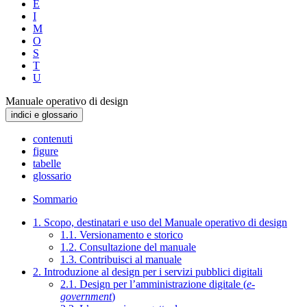
E
I
M
O
S
T
U
Manuale operativo di design
indici e glossario
contenuti
figure
tabelle
glossario
Sommario
1. Scopo, destinatari e uso del Manuale operativo di design
1.1. Versionamento e storico
1.2. Consultazione del manuale
1.3. Contribuisci al manuale
2. Introduzione al design per i servizi pubblici digitali
2.1. Design per l’amministrazione digitale (
e-
government
)