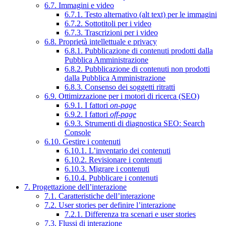
6.7. Immagini e video
6.7.1. Testo alternativo (alt text) per le immagini
6.7.2. Sottotitoli per i video
6.7.3. Trascrizioni per i video
6.8. Proprietà intellettuale e privacy
6.8.1. Pubblicazione di contenuti prodotti dalla
Pubblica Amministrazione
6.8.2. Pubblicazione di contenuti non prodotti
dalla Pubblica Amministrazione
6.8.3. Consenso dei soggetti ritratti
6.9. Ottimizzazione per i motori di ricerca (SEO)
6.9.1. I fattori
on-page
6.9.2. I fattori
off-page
6.9.3. Strumenti di diagnostica SEO: Search
Console
6.10. Gestire i contenuti
6.10.1. L’inventario dei contenuti
6.10.2. Revisionare i contenuti
6.10.3. Migrare i contenuti
6.10.4. Pubblicare i contenuti
7. Progettazione dell’interazione
7.1. Caratteristiche dell’interazione
7.2. User stories per definire l’interazione
7.2.1. Differenza tra scenari e user stories
7.3. Flussi di interazione