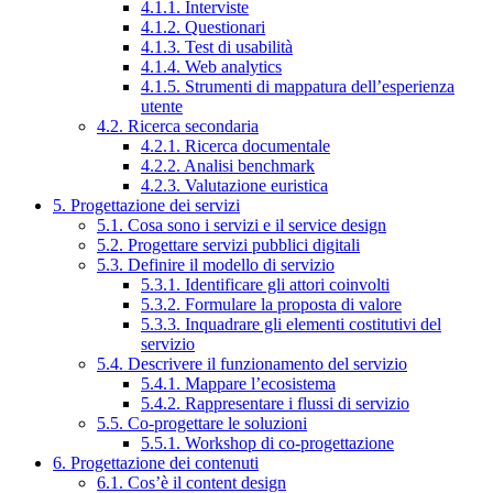
4.1.1. Interviste
4.1.2. Questionari
4.1.3. Test di usabilità
4.1.4. Web analytics
4.1.5. Strumenti di mappatura dell’esperienza
utente
4.2. Ricerca secondaria
4.2.1. Ricerca documentale
4.2.2. Analisi benchmark
4.2.3. Valutazione euristica
5. Progettazione dei servizi
5.1. Cosa sono i servizi e il service design
5.2. Progettare servizi pubblici digitali
5.3. Definire il modello di servizio
5.3.1. Identificare gli attori coinvolti
5.3.2. Formulare la proposta di valore
5.3.3. Inquadrare gli elementi costitutivi del
servizio
5.4. Descrivere il funzionamento del servizio
5.4.1. Mappare l’ecosistema
5.4.2. Rappresentare i flussi di servizio
5.5. Co-progettare le soluzioni
5.5.1. Workshop di co-progettazione
6. Progettazione dei contenuti
6.1. Cos’è il content design