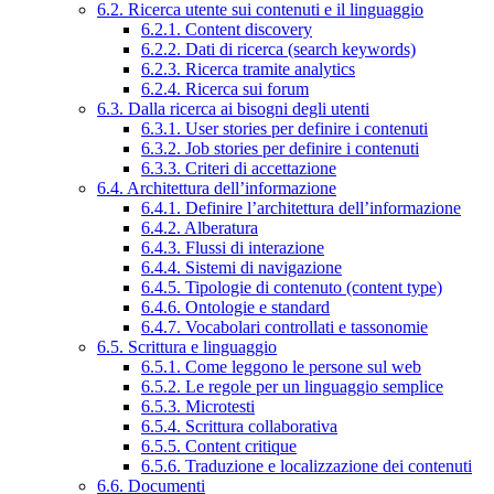
6.2. Ricerca utente sui contenuti e il linguaggio
6.2.1. Content discovery
6.2.2. Dati di ricerca (search keywords)
6.2.3. Ricerca tramite analytics
6.2.4. Ricerca sui forum
6.3. Dalla ricerca ai bisogni degli utenti
6.3.1. User stories per definire i contenuti
6.3.2. Job stories per definire i contenuti
6.3.3. Criteri di accettazione
6.4. Architettura dell’informazione
6.4.1. Definire l’architettura dell’informazione
6.4.2. Alberatura
6.4.3. Flussi di interazione
6.4.4. Sistemi di navigazione
6.4.5. Tipologie di contenuto (content type)
6.4.6. Ontologie e standard
6.4.7. Vocabolari controllati e tassonomie
6.5. Scrittura e linguaggio
6.5.1. Come leggono le persone sul web
6.5.2. Le regole per un linguaggio semplice
6.5.3. Microtesti
6.5.4. Scrittura collaborativa
6.5.5. Content critique
6.5.6. Traduzione e localizzazione dei contenuti
6.6. Documenti