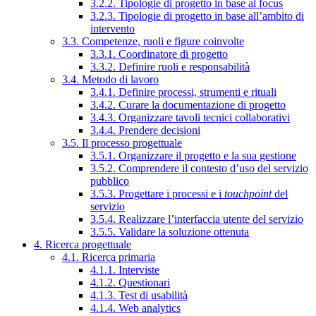
3.2.2. Tipologie di progetto in base al focus
3.2.3. Tipologie di progetto in base all’ambito di
intervento
3.3. Competenze, ruoli e figure coinvolte
3.3.1. Coordinatore di progetto
3.3.2. Definire ruoli e responsabilità
3.4. Metodo di lavoro
3.4.1. Definire processi, strumenti e rituali
3.4.2. Curare la documentazione di progetto
3.4.3. Organizzare tavoli tecnici collaborativi
3.4.4. Prendere decisioni
3.5. Il processo progettuale
3.5.1. Organizzare il progetto e la sua gestione
3.5.2. Comprendere il contesto d’uso del servizio
pubblico
3.5.3. Progettare i processi e i
touchpoint
del
servizio
3.5.4. Realizzare l’interfaccia utente del servizio
3.5.5. Validare la soluzione ottenuta
4. Ricerca progettuale
4.1. Ricerca primaria
4.1.1. Interviste
4.1.2. Questionari
4.1.3. Test di usabilità
4.1.4. Web analytics