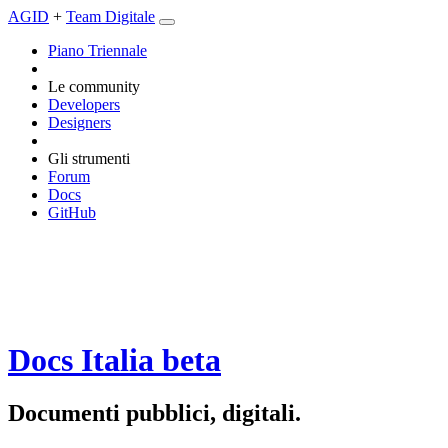
AGID
+
Team Digitale
Piano Triennale
Le community
Developers
Designers
Gli strumenti
Forum
Docs
GitHub
Docs Italia
beta
Documenti pubblici, digitali.