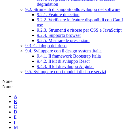
degradation
9.2. Strumenti di supporto allo sviluppo del software
9.2.1. Feature detection
9.2.2. Verificare le feature disponibili con Can I
use
9.2.3. Strumenti e risorse per CSS e JavaScript
9.2.4. Supporto browser
9.2.5. Misurare le prestazioni
9.3. Catalogo del riuso
9.4. Sviluppare con il design system .italia
9.4.1. Il framework Bootstrap Italia
9.4.2. Il kit di sviluppo React
9.4.3. Il kit di sviluppo Angular
9.5. Sviluppare con i modelli di sito e servizi
None
None
A
B
C
D
E
I
M