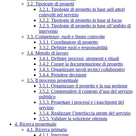
3.2. Tipologie di progetti
3.2.1. Tipologie di progetto in base agli attori
coinvolti nel servizio
3.2.2. Tipologie di progetto in base al focus
3.2.3. Tipologie di progetto in base all’ambito di
intervento
3.3. Competenze, ruoli e figure coinvolte
3.3.1. Coordinatore di progetto
3.3.2. Definire ruoli e responsabilità
3.4. Metodo di lavoro
3.4.1. Definire processi, strumenti e rituali
3.4.2. Curare la documentazione di progetto
3.4.3. Organizzare tavoli tecnici collaborativi
3.4.4. Prendere decisioni
3.5. Il processo progettuale
3.5.1. Organizzare il progetto e la sua gestione
3.5.2. Comprendere il contesto d’uso del servizio
pubblico
3.5.3. Progettare i processi e i
touchpoint
del
servizio
3.5.4. Realizzare l’interfaccia utente del servizio
3.5.5. Validare la soluzione ottenuta
4. Ricerca progettuale
4.1. Ricerca primaria
4.1.1. Interviste