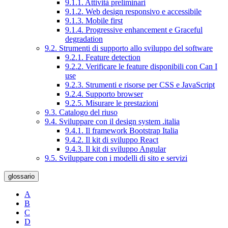
9.1.1. Attività preliminari
9.1.2. Web design responsivo e accessibile
9.1.3. Mobile first
9.1.4. Progressive enhancement e Graceful
degradation
9.2. Strumenti di supporto allo sviluppo del software
9.2.1. Feature detection
9.2.2. Verificare le feature disponibili con Can I
use
9.2.3. Strumenti e risorse per CSS e JavaScript
9.2.4. Supporto browser
9.2.5. Misurare le prestazioni
9.3. Catalogo del riuso
9.4. Sviluppare con il design system .italia
9.4.1. Il framework Bootstrap Italia
9.4.2. Il kit di sviluppo React
9.4.3. Il kit di sviluppo Angular
9.5. Sviluppare con i modelli di sito e servizi
glossario
A
B
C
D