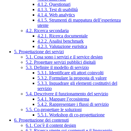
4.1.2. Questionari
4.1.3. Test di usabilità
4.1.4. Web analytics
4.1.5. Strumenti di mappatura dell’esperienza
utente
4.2. Ricerca secondaria
4.2.1. Ricerca documentale
4.2.2. Analisi benchmark
4.2.3. Valutazione euristica
5. Progettazione dei servizi
5.1. Cosa sono i servizi e il service design
5.2. Progettare servizi pubblici digitali
5.3. Definire il modello di servizio
5.3.1. Identificare gli attori coinvolti
5.3.2. Formulare la proposta di valore
5.3.3. Inquadrare gli elementi costitutivi del
servizio
5.4. Descrivere il funzionamento del servizio
5.4.1. Mappare l’ecosistema
5.4.2. Rappresentare i flussi di servizio
5.5. Co-progettare le soluzioni
5.5.1. Workshop di co-progettazione
6. Progettazione dei contenuti
6.1. Cos’è il content design
6.2. Ricerca utente sui contenuti e il linguaggio