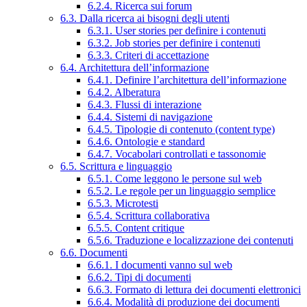
6.2.4. Ricerca sui forum
6.3. Dalla ricerca ai bisogni degli utenti
6.3.1. User stories per definire i contenuti
6.3.2. Job stories per definire i contenuti
6.3.3. Criteri di accettazione
6.4. Architettura dell’informazione
6.4.1. Definire l’architettura dell’informazione
6.4.2. Alberatura
6.4.3. Flussi di interazione
6.4.4. Sistemi di navigazione
6.4.5. Tipologie di contenuto (content type)
6.4.6. Ontologie e standard
6.4.7. Vocabolari controllati e tassonomie
6.5. Scrittura e linguaggio
6.5.1. Come leggono le persone sul web
6.5.2. Le regole per un linguaggio semplice
6.5.3. Microtesti
6.5.4. Scrittura collaborativa
6.5.5. Content critique
6.5.6. Traduzione e localizzazione dei contenuti
6.6. Documenti
6.6.1. I documenti vanno sul web
6.6.2. Tipi di documenti
6.6.3. Formato di lettura dei documenti elettronici
6.6.4. Modalità di produzione dei documenti