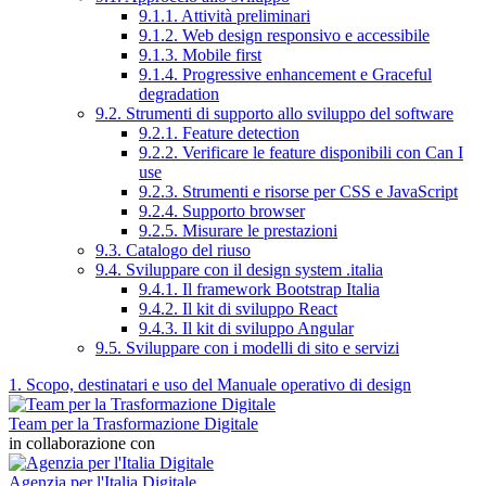
9.1.1. Attività preliminari
9.1.2. Web design responsivo e accessibile
9.1.3. Mobile first
9.1.4. Progressive enhancement e Graceful
degradation
9.2. Strumenti di supporto allo sviluppo del software
9.2.1. Feature detection
9.2.2. Verificare le feature disponibili con Can I
use
9.2.3. Strumenti e risorse per CSS e JavaScript
9.2.4. Supporto browser
9.2.5. Misurare le prestazioni
9.3. Catalogo del riuso
9.4. Sviluppare con il design system .italia
9.4.1. Il framework Bootstrap Italia
9.4.2. Il kit di sviluppo React
9.4.3. Il kit di sviluppo Angular
9.5. Sviluppare con i modelli di sito e servizi
1. Scopo, destinatari e uso del Manuale operativo di design
Team per la Trasformazione Digitale
in collaborazione con
Agenzia per l'Italia Digitale