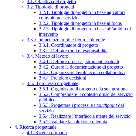
3.1. Obiettivi del progetto
3.2. Tipologie di progetti
3.2.1. Tipologie di progetto in base agli attori
coinvolti nel servizio
3.2.2. Tipologie di progetto in base al focus
3.2.3. Tipologie di progetto in base all’ambito di
intervento
3.3. Competenze, ruoli e figure coinvolte
3.3.1. Coordinatore di progetto
3.3.2. Definire ruoli e responsabilità
3.4. Metodo di lavoro
3.4.1. Definire processi, strumenti e rituali
3.4.2. Curare la documentazione di progetto
3.4.3. Organizzare tavoli tecnici collaborativi
3.4.4. Prendere decisioni
3.5. Il processo progettuale
3.5.1. Organizzare il progetto e la sua gestione
3.5.2. Comprendere il contesto d’uso del servizio
pubblico
3.5.3. Progettare i processi e i
touchpoint
del
servizio
3.5.4. Realizzare l’interfaccia utente del servizio
3.5.5. Validare la soluzione ottenuta
4. Ricerca progettuale
4.1. Ricerca primaria