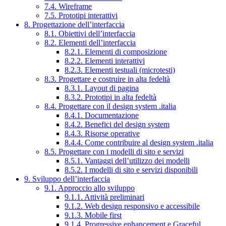
7.4. Wireframe
7.5. Prototipi interattivi
8. Progettazione dell’interfaccia
8.1. Obiettivi dell’interfaccia
8.2. Elementi dell’interfaccia
8.2.1. Elementi di composizione
8.2.2. Elementi interattivi
8.2.3. Elementi testuali (microtesti)
8.3. Progettare e costruire in alta fedeltà
8.3.1. Layout di pagina
8.3.2. Prototipi in alta fedeltà
8.4. Progettare con il design system .italia
8.4.1. Documentazione
8.4.2. Benefici del design system
8.4.3. Risorse operative
8.4.4. Come contribuire al design system .italia
8.5. Progettare con i modelli di sito e servizi
8.5.1. Vantaggi dell’utilizzo dei modelli
8.5.2. I modelli di sito e servizi disponibili
9. Sviluppo dell’interfaccia
9.1. Approccio allo sviluppo
9.1.1. Attività preliminari
9.1.2. Web design responsivo e accessibile
9.1.3. Mobile first
9.1.4. Progressive enhancement e Graceful