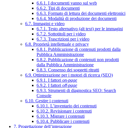
6.6.1. I documenti vanno sul web
6.6.2. Tipi di documenti
6.6.3. Formato di lettura dei documenti elettronici
6.6.4. Modalità di produzione dei documenti
6.7. Immagini e video
6.7.1. Testo alternativo (alt text) per le immagini
6.7.2. Sottotitoli per i video
6.7.3. Trascrizioni per i video
6.8. Proprietà intellettuale e privacy
6.8.1. Pubblicazione di contenuti prodotti dalla
Pubblica Amministrazione
6.8.2. Pubblicazione di contenuti non prodotti
dalla Pubblica Amministrazione
6.8.3. Consenso dei soggetti ritratti
6.9. Ottimizzazione per i motori di ricerca (SEO)
6.9.1. I fattori
on-page
6.9.2. I fattori
off-page
6.9.3. Strumenti di diagnostica SEO: Search
Console
6.10. Gestire i contenuti
6.10.1. L’inventario dei contenuti
6.10.2. Revisionare i contenuti
6.10.3. Migrare i contenuti
6.10.4. Pubblicare i contenuti
7. Progettazione dell’interazione