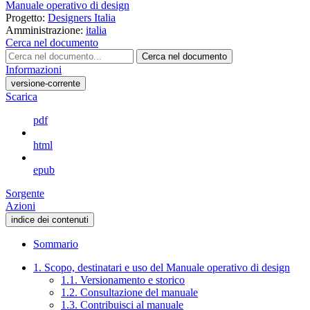
Manuale operativo di design
Progetto:
Designers Italia
Amministrazione:
italia
Cerca nel documento
Cerca nel documento
Informazioni
versione-corrente
Scarica
pdf
html
epub
Sorgente
Azioni
indice dei contenuti
Sommario
1. Scopo, destinatari e uso del Manuale operativo di design
1.1. Versionamento e storico
1.2. Consultazione del manuale
1.3. Contribuisci al manuale