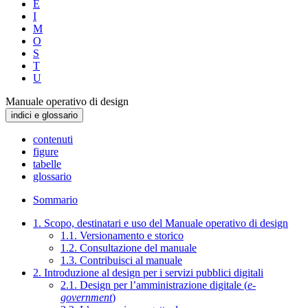
E
I
M
O
S
T
U
Manuale operativo di design
indici e glossario
contenuti
figure
tabelle
glossario
Sommario
1. Scopo, destinatari e uso del Manuale operativo di design
1.1. Versionamento e storico
1.2. Consultazione del manuale
1.3. Contribuisci al manuale
2. Introduzione al design per i servizi pubblici digitali
2.1. Design per l’amministrazione digitale (
e-
government
)