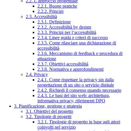
2.2. L’approccio progettuale
2.2.1. Buone pratiche
2.2.2. Principi
2.3. Accessibilità
2.3.1. Definizione
2.3.2. Accessibilità by design
2.3.3. Principi per l’accessibilità
2.3.4. Linee guida e criteri di successo
2.3.5. Come rilasciare una dichiarazione di
accessibilità
2.3.6. Meccanismo di feedback e procedura di
attuazione
2.3.7. Obiettivi accessibilità
2.3.8. Normativa e approfondimenti
2.4. Privacy
2.4.1. Come rispettare la privacy sin dalla
progettazione di un sito o servizio digitale
2.4.2. Richiedi il consenso quando necessario
2.4.3. Le basi del sito web: architettura,
informativa privacy, riferimenti DPO
3. Pianificazione, gestione e strategia
3.1. Obiettivi del progetto
3.2. Tipologie di progetti
3.2.1. Tipologie di progetto in base agli attori
coinvolti nel servizio