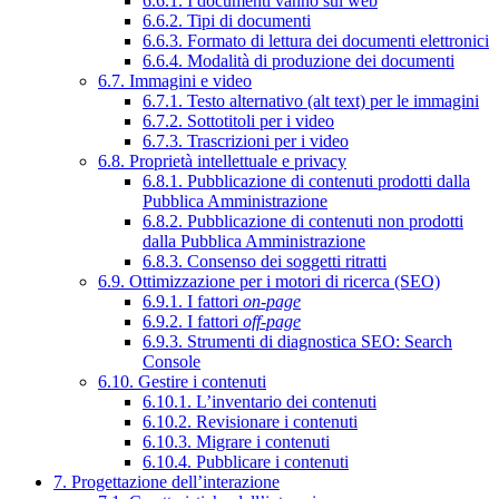
6.6.1. I documenti vanno sul web
6.6.2. Tipi di documenti
6.6.3. Formato di lettura dei documenti elettronici
6.6.4. Modalità di produzione dei documenti
6.7. Immagini e video
6.7.1. Testo alternativo (alt text) per le immagini
6.7.2. Sottotitoli per i video
6.7.3. Trascrizioni per i video
6.8. Proprietà intellettuale e privacy
6.8.1. Pubblicazione di contenuti prodotti dalla
Pubblica Amministrazione
6.8.2. Pubblicazione di contenuti non prodotti
dalla Pubblica Amministrazione
6.8.3. Consenso dei soggetti ritratti
6.9. Ottimizzazione per i motori di ricerca (SEO)
6.9.1. I fattori
on-page
6.9.2. I fattori
off-page
6.9.3. Strumenti di diagnostica SEO: Search
Console
6.10. Gestire i contenuti
6.10.1. L’inventario dei contenuti
6.10.2. Revisionare i contenuti
6.10.3. Migrare i contenuti
6.10.4. Pubblicare i contenuti
7. Progettazione dell’interazione