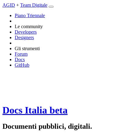
AGID
+
Team Digitale
Piano Triennale
Le community
Developers
Designers
Gli strumenti
Forum
Docs
GitHub
Docs Italia
beta
Documenti pubblici, digitali.