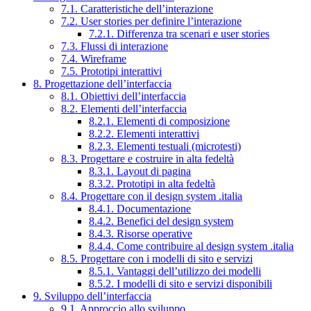
7.1. Caratteristiche dell’interazione
7.2. User stories per definire l’interazione
7.2.1. Differenza tra scenari e user stories
7.3. Flussi di interazione
7.4. Wireframe
7.5. Prototipi interattivi
8. Progettazione dell’interfaccia
8.1. Obiettivi dell’interfaccia
8.2. Elementi dell’interfaccia
8.2.1. Elementi di composizione
8.2.2. Elementi interattivi
8.2.3. Elementi testuali (microtesti)
8.3. Progettare e costruire in alta fedeltà
8.3.1. Layout di pagina
8.3.2. Prototipi in alta fedeltà
8.4. Progettare con il design system .italia
8.4.1. Documentazione
8.4.2. Benefici del design system
8.4.3. Risorse operative
8.4.4. Come contribuire al design system .italia
8.5. Progettare con i modelli di sito e servizi
8.5.1. Vantaggi dell’utilizzo dei modelli
8.5.2. I modelli di sito e servizi disponibili
9. Sviluppo dell’interfaccia
9.1. Approccio allo sviluppo