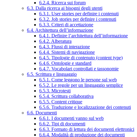
6.2.4. Ricerca sui forum
6.3. Dalla ricerca ai bisogni degli utenti
6.3.1. User stories per definire i contenuti
6.3.2. Job stories per definire i contenuti
6.3.3. Criteri di accettazione
6.4. Architettura dell’informazione
6.4.1. Definire l’architettura dell’informazione
6.4.2. Alberatura
6.4.3. Flussi di interazione
6.4.4. Sistemi di navigazione
6.4.5. Tipologie di contenuto (content type)
6.4.6. Ontologie e standard
6.4.7. Vocabolari controllati e tassonomie
6.5. Scrittura e linguaggio
6.5.1. Come leggono le persone sul web
6.5.2. Le regole per un linguaggio semplice
6.5.3. Microtesti
6.5.4. Scrittura collaborativa
6.5.5. Content critique
6.5.6. Traduzione e localizzazione dei contenuti
6.6. Documenti
6.6.1. I documenti vanno sul web
6.6.2. Tipi di documenti
6.6.3. Formato di lettura dei documenti elettronici
6.6.4. Modalità di produzione dei documenti