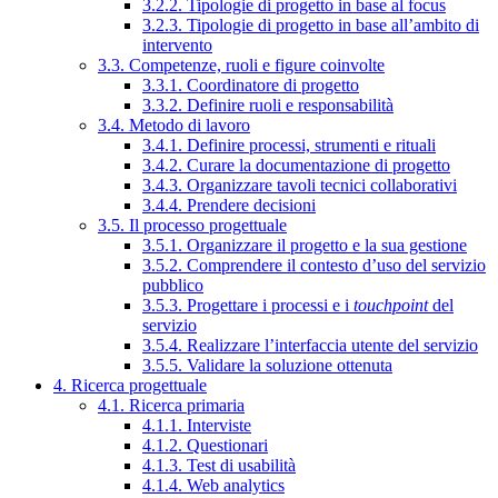
3.2.2. Tipologie di progetto in base al focus
3.2.3. Tipologie di progetto in base all’ambito di
intervento
3.3. Competenze, ruoli e figure coinvolte
3.3.1. Coordinatore di progetto
3.3.2. Definire ruoli e responsabilità
3.4. Metodo di lavoro
3.4.1. Definire processi, strumenti e rituali
3.4.2. Curare la documentazione di progetto
3.4.3. Organizzare tavoli tecnici collaborativi
3.4.4. Prendere decisioni
3.5. Il processo progettuale
3.5.1. Organizzare il progetto e la sua gestione
3.5.2. Comprendere il contesto d’uso del servizio
pubblico
3.5.3. Progettare i processi e i
touchpoint
del
servizio
3.5.4. Realizzare l’interfaccia utente del servizio
3.5.5. Validare la soluzione ottenuta
4. Ricerca progettuale
4.1. Ricerca primaria
4.1.1. Interviste
4.1.2. Questionari
4.1.3. Test di usabilità
4.1.4. Web analytics