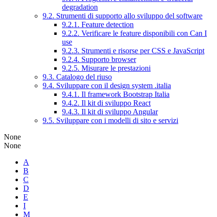
degradation
9.2. Strumenti di supporto allo sviluppo del software
9.2.1. Feature detection
9.2.2. Verificare le feature disponibili con Can I
use
9.2.3. Strumenti e risorse per CSS e JavaScript
9.2.4. Supporto browser
9.2.5. Misurare le prestazioni
9.3. Catalogo del riuso
9.4. Sviluppare con il design system .italia
9.4.1. Il framework Bootstrap Italia
9.4.2. Il kit di sviluppo React
9.4.3. Il kit di sviluppo Angular
9.5. Sviluppare con i modelli di sito e servizi
None
None
A
B
C
D
E
I
M