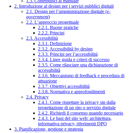
1.3. Contribuisci al manuale
2. Introduzione al design per i servizi pubblici digitali
2.1. Design per l’amministrazione digitale (
e-
government
)
2.2. L’approccio progettuale
2.2.1. Buone pratiche
2.2.2. Principi
2.3. Accessibilità
2.3.1. Definizione
2.3.2. Accessibilità by design
2.3.3. Principi per l’accessibilità
2.3.4. Linee guida e criteri di successo
2.3.5. Come rilasciare una dichiarazione di
accessibilità
2.3.6. Meccanismo di feedback e procedura di
attuazione
2.3.7. Obiettivi accessibilità
2.3.8. Normativa e approfondimenti
2.4. Privacy
2.4.1. Come rispettare la privacy sin dalla
progettazione di un sito o servizio digitale
2.4.2. Richiedi il consenso quando necessario
2.4.3. Le basi del sito web: architettura,
informativa privacy, riferimenti DPO
3. Pianificazione, gestione e strategia