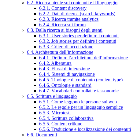
6.2. Ricerca utente sui contenuti e il linguaggio
6.2.1. Content discovery
6.2.2. Dati di ricerca (search keywords)
6.2.3. Ricerca tramite analytics
6.2.4. Ricerca sui forum
6.3. Dalla ricerca ai bisogni degli utenti
6.3.1. User stories per definire i contenuti
6.3.2. Job stories per definire i contenuti
6.3.3. Criteri di accettazione
6.4. Architettura dell’informazione
6.4.1. Definire l’architettura dell’informazione
6.4.2. Alberatura
6.4.3. Flussi di interazione
6.4.4. Sistemi di navigazione
6.4.5. Tipologie di contenuto (content type)
6.4.6. Ontologie e standard
6.4.7. Vocabolari controllati e tassonomie
6.5. Scrittura e linguaggio
6.5.1. Come leggono le persone sul web
6.5.2. Le regole per un linguaggio semplice
6.5.3. Microtesti
6.5.4. Scrittura collaborativa
6.5.5. Content critique
6.5.6. Traduzione e localizzazione dei contenuti
6.6. Documenti