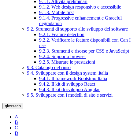
9.1.1. Attività preliminari
9.1.2. Web design responsivo e accessibile
9.1.3. Mobile first
9.1.4. Progressive enhancement e Graceful
degradation
9.2. Strumenti di supporto allo sviluppo del software
9.2.1. Feature detection
9.2.2. Verificare le feature disponibili con Can I
use
9.2.3. Strumenti e risorse per CSS e JavaScript
9.2.4. Supporto browser
9.2.5. Misurare le prestazioni
9.3. Catalogo del riuso
9.4. Sviluppare con il design system .italia
9.4.1. Il framework Bootstrap Italia
9.4.2. Il kit di sviluppo React
9.4.3. Il kit di sviluppo Angular
9.5. Sviluppare con i modelli di sito e servizi
glossario
A
B
C
D