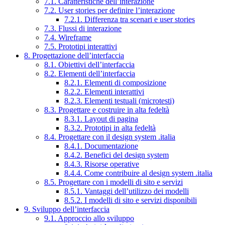
7.1. Caratteristiche dell’interazione
7.2. User stories per definire l’interazione
7.2.1. Differenza tra scenari e user stories
7.3. Flussi di interazione
7.4. Wireframe
7.5. Prototipi interattivi
8. Progettazione dell’interfaccia
8.1. Obiettivi dell’interfaccia
8.2. Elementi dell’interfaccia
8.2.1. Elementi di composizione
8.2.2. Elementi interattivi
8.2.3. Elementi testuali (microtesti)
8.3. Progettare e costruire in alta fedeltà
8.3.1. Layout di pagina
8.3.2. Prototipi in alta fedeltà
8.4. Progettare con il design system .italia
8.4.1. Documentazione
8.4.2. Benefici del design system
8.4.3. Risorse operative
8.4.4. Come contribuire al design system .italia
8.5. Progettare con i modelli di sito e servizi
8.5.1. Vantaggi dell’utilizzo dei modelli
8.5.2. I modelli di sito e servizi disponibili
9. Sviluppo dell’interfaccia
9.1. Approccio allo sviluppo