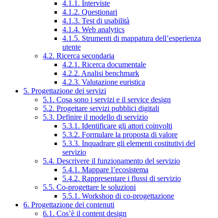
4.1.1. Interviste
4.1.2. Questionari
4.1.3. Test di usabilità
4.1.4. Web analytics
4.1.5. Strumenti di mappatura dell’esperienza
utente
4.2. Ricerca secondaria
4.2.1. Ricerca documentale
4.2.2. Analisi benchmark
4.2.3. Valutazione euristica
5. Progettazione dei servizi
5.1. Cosa sono i servizi e il service design
5.2. Progettare servizi pubblici digitali
5.3. Definire il modello di servizio
5.3.1. Identificare gli attori coinvolti
5.3.2. Formulare la proposta di valore
5.3.3. Inquadrare gli elementi costitutivi del
servizio
5.4. Descrivere il funzionamento del servizio
5.4.1. Mappare l’ecosistema
5.4.2. Rappresentare i flussi di servizio
5.5. Co-progettare le soluzioni
5.5.1. Workshop di co-progettazione
6. Progettazione dei contenuti
6.1. Cos’è il content design