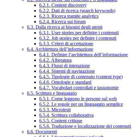
6.2.1. Content discovery
6.2.2. Dati di ricerca (search keywords)
6.2.3. Ricerca tramite analytics
6.2.4. Ricerca sui forum
6.3. Dalla ricerca ai bisogni degli utenti
6.3.1. User stories per definire i contenuti
6.3.2. Job stories per definire i contenuti
6.3.3. Criteri di accettazione
6.4. Architettura dell’informazione
6.4.1. Definire l’architettura dell’informazione
6.4.2. Alberatura
6.4.3. Flussi di interazione
6.4.4. Sistemi di navigazione
6.4.5. Tipologie di contenuto (content type)
6.4.6. Ontologie e standard
6.4.7. Vocabolari controllati e tassonomie
6.5. Scrittura e linguaggio
6.5.1. Come leggono le persone sul web
6.5.2. Le regole per un linguaggio semplice
6.5.3. Microtesti
6.5.4. Scrittura collaborativa
6.5.5. Content critique
6.5.6. Traduzione e localizzazione dei contenuti
6.6. Documenti