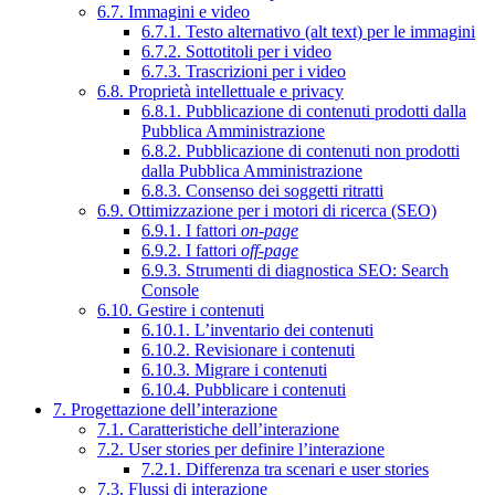
6.7. Immagini e video
6.7.1. Testo alternativo (alt text) per le immagini
6.7.2. Sottotitoli per i video
6.7.3. Trascrizioni per i video
6.8. Proprietà intellettuale e privacy
6.8.1. Pubblicazione di contenuti prodotti dalla
Pubblica Amministrazione
6.8.2. Pubblicazione di contenuti non prodotti
dalla Pubblica Amministrazione
6.8.3. Consenso dei soggetti ritratti
6.9. Ottimizzazione per i motori di ricerca (SEO)
6.9.1. I fattori
on-page
6.9.2. I fattori
off-page
6.9.3. Strumenti di diagnostica SEO: Search
Console
6.10. Gestire i contenuti
6.10.1. L’inventario dei contenuti
6.10.2. Revisionare i contenuti
6.10.3. Migrare i contenuti
6.10.4. Pubblicare i contenuti
7. Progettazione dell’interazione
7.1. Caratteristiche dell’interazione
7.2. User stories per definire l’interazione
7.2.1. Differenza tra scenari e user stories
7.3. Flussi di interazione