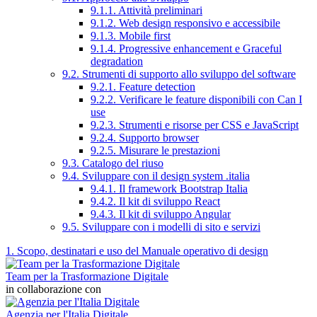
9.1.1. Attività preliminari
9.1.2. Web design responsivo e accessibile
9.1.3. Mobile first
9.1.4. Progressive enhancement e Graceful
degradation
9.2. Strumenti di supporto allo sviluppo del software
9.2.1. Feature detection
9.2.2. Verificare le feature disponibili con Can I
use
9.2.3. Strumenti e risorse per CSS e JavaScript
9.2.4. Supporto browser
9.2.5. Misurare le prestazioni
9.3. Catalogo del riuso
9.4. Sviluppare con il design system .italia
9.4.1. Il framework Bootstrap Italia
9.4.2. Il kit di sviluppo React
9.4.3. Il kit di sviluppo Angular
9.5. Sviluppare con i modelli di sito e servizi
1. Scopo, destinatari e uso del Manuale operativo di design
Team per la Trasformazione Digitale
in collaborazione con
Agenzia per l'Italia Digitale