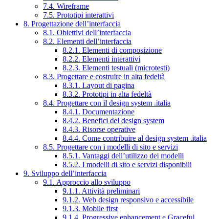
7.4. Wireframe
7.5. Prototipi interattivi
8. Progettazione dell’interfaccia
8.1. Obiettivi dell’interfaccia
8.2. Elementi dell’interfaccia
8.2.1. Elementi di composizione
8.2.2. Elementi interattivi
8.2.3. Elementi testuali (microtesti)
8.3. Progettare e costruire in alta fedeltà
8.3.1. Layout di pagina
8.3.2. Prototipi in alta fedeltà
8.4. Progettare con il design system .italia
8.4.1. Documentazione
8.4.2. Benefici del design system
8.4.3. Risorse operative
8.4.4. Come contribuire al design system .italia
8.5. Progettare con i modelli di sito e servizi
8.5.1. Vantaggi dell’utilizzo dei modelli
8.5.2. I modelli di sito e servizi disponibili
9. Sviluppo dell’interfaccia
9.1. Approccio allo sviluppo
9.1.1. Attività preliminari
9.1.2. Web design responsivo e accessibile
9.1.3. Mobile first
9.1.4. Progressive enhancement e Graceful