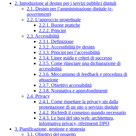
2. Introduzione al design per i servizi pubblici digitali
2.1. Design per l’amministrazione digitale (
e-
government
)
2.2. L’approccio progettuale
2.2.1. Buone pratiche
2.2.2. Principi
2.3. Accessibilità
2.3.1. Definizione
2.3.2. Accessibilità by design
2.3.3. Principi per l’accessibilità
2.3.4. Linee guida e criteri di successo
2.3.5. Come rilasciare una dichiarazione di
accessibilità
2.3.6. Meccanismo di feedback e procedura di
attuazione
2.3.7. Obiettivi accessibilità
2.3.8. Normativa e approfondimenti
2.4. Privacy
2.4.1. Come rispettare la privacy sin dalla
progettazione di un sito o servizio digitale
2.4.2. Richiedi il consenso quando necessario
2.4.3. Le basi del sito web: architettura,
informativa privacy, riferimenti DPO
3. Pianificazione, gestione e strategia
3.1. Obiettivi del progetto