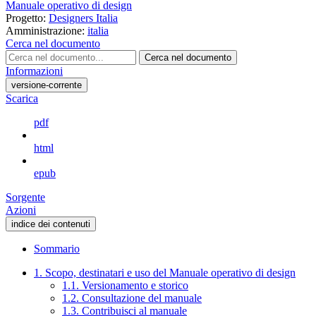
Manuale operativo di design
Progetto:
Designers Italia
Amministrazione:
italia
Cerca nel documento
Cerca nel documento
Informazioni
versione-corrente
Scarica
pdf
html
epub
Sorgente
Azioni
indice dei contenuti
Sommario
1. Scopo, destinatari e uso del Manuale operativo di design
1.1. Versionamento e storico
1.2. Consultazione del manuale
1.3. Contribuisci al manuale