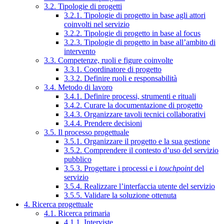
3.2. Tipologie di progetti
3.2.1. Tipologie di progetto in base agli attori
coinvolti nel servizio
3.2.2. Tipologie di progetto in base al focus
3.2.3. Tipologie di progetto in base all’ambito di
intervento
3.3. Competenze, ruoli e figure coinvolte
3.3.1. Coordinatore di progetto
3.3.2. Definire ruoli e responsabilità
3.4. Metodo di lavoro
3.4.1. Definire processi, strumenti e rituali
3.4.2. Curare la documentazione di progetto
3.4.3. Organizzare tavoli tecnici collaborativi
3.4.4. Prendere decisioni
3.5. Il processo progettuale
3.5.1. Organizzare il progetto e la sua gestione
3.5.2. Comprendere il contesto d’uso del servizio
pubblico
3.5.3. Progettare i processi e i
touchpoint
del
servizio
3.5.4. Realizzare l’interfaccia utente del servizio
3.5.5. Validare la soluzione ottenuta
4. Ricerca progettuale
4.1. Ricerca primaria
4.1.1. Interviste