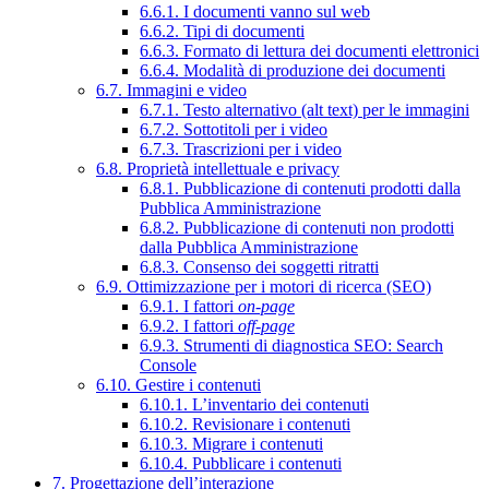
6.6.1. I documenti vanno sul web
6.6.2. Tipi di documenti
6.6.3. Formato di lettura dei documenti elettronici
6.6.4. Modalità di produzione dei documenti
6.7. Immagini e video
6.7.1. Testo alternativo (alt text) per le immagini
6.7.2. Sottotitoli per i video
6.7.3. Trascrizioni per i video
6.8. Proprietà intellettuale e privacy
6.8.1. Pubblicazione di contenuti prodotti dalla
Pubblica Amministrazione
6.8.2. Pubblicazione di contenuti non prodotti
dalla Pubblica Amministrazione
6.8.3. Consenso dei soggetti ritratti
6.9. Ottimizzazione per i motori di ricerca (SEO)
6.9.1. I fattori
on-page
6.9.2. I fattori
off-page
6.9.3. Strumenti di diagnostica SEO: Search
Console
6.10. Gestire i contenuti
6.10.1. L’inventario dei contenuti
6.10.2. Revisionare i contenuti
6.10.3. Migrare i contenuti
6.10.4. Pubblicare i contenuti
7. Progettazione dell’interazione