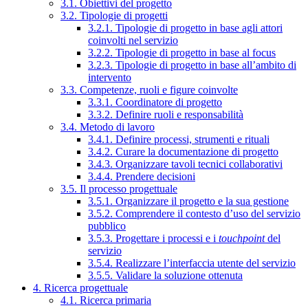
3.1. Obiettivi del progetto
3.2. Tipologie di progetti
3.2.1. Tipologie di progetto in base agli attori
coinvolti nel servizio
3.2.2. Tipologie di progetto in base al focus
3.2.3. Tipologie di progetto in base all’ambito di
intervento
3.3. Competenze, ruoli e figure coinvolte
3.3.1. Coordinatore di progetto
3.3.2. Definire ruoli e responsabilità
3.4. Metodo di lavoro
3.4.1. Definire processi, strumenti e rituali
3.4.2. Curare la documentazione di progetto
3.4.3. Organizzare tavoli tecnici collaborativi
3.4.4. Prendere decisioni
3.5. Il processo progettuale
3.5.1. Organizzare il progetto e la sua gestione
3.5.2. Comprendere il contesto d’uso del servizio
pubblico
3.5.3. Progettare i processi e i
touchpoint
del
servizio
3.5.4. Realizzare l’interfaccia utente del servizio
3.5.5. Validare la soluzione ottenuta
4. Ricerca progettuale
4.1. Ricerca primaria