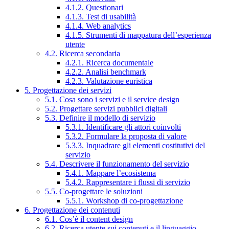
4.1.2. Questionari
4.1.3. Test di usabilità
4.1.4. Web analytics
4.1.5. Strumenti di mappatura dell’esperienza
utente
4.2. Ricerca secondaria
4.2.1. Ricerca documentale
4.2.2. Analisi benchmark
4.2.3. Valutazione euristica
5. Progettazione dei servizi
5.1. Cosa sono i servizi e il service design
5.2. Progettare servizi pubblici digitali
5.3. Definire il modello di servizio
5.3.1. Identificare gli attori coinvolti
5.3.2. Formulare la proposta di valore
5.3.3. Inquadrare gli elementi costitutivi del
servizio
5.4. Descrivere il funzionamento del servizio
5.4.1. Mappare l’ecosistema
5.4.2. Rappresentare i flussi di servizio
5.5. Co-progettare le soluzioni
5.5.1. Workshop di co-progettazione
6. Progettazione dei contenuti
6.1. Cos’è il content design
6.2. Ricerca utente sui contenuti e il linguaggio