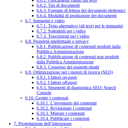
6.6.1. I documenti vanno sul web
6.6.2. Tipi di documenti
6.6.3. Formato di lettura dei documenti elettronici
6.6.4. Modalità di produzione dei documenti
6.7. Immagini e video
6.7.1. Testo alternativo (alt text) per le immagini
6.7.2. Sottotitoli per i video
6.7.3. Trascrizioni per i video
6.8. Proprietà intellettuale e privacy
6.8.1. Pubblicazione di contenuti prodotti dalla
Pubblica Amministrazione
6.8.2. Pubblicazione di contenuti non prodotti
dalla Pubblica Amministrazione
6.8.3. Consenso dei soggetti ritratti
6.9. Ottimizzazione per i motori di ricerca (SEO)
6.9.1. I fattori
on-page
6.9.2. I fattori
off-page
6.9.3. Strumenti di diagnostica SEO: Search
Console
6.10. Gestire i contenuti
6.10.1. L’inventario dei contenuti
6.10.2. Revisionare i contenuti
6.10.3. Migrare i contenuti
6.10.4. Pubblicare i contenuti
7. Progettazione dell’interazione