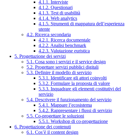
4.1.1. Interviste
4.1.2. Questionari
4.1.3. Test di usabilità
4.1.4. Web analytics
4.1.5. Strumenti di mappatura dell’esperienza
utente
4.2. Ricerca secondaria
4.2.1. Ricerca documentale
4.2.2. Analisi benchmark
4.2.3. Valutazione euristica
5. Progettazione dei servizi
5.1. Cosa sono i servizi e il service design
5.2. Progettare servizi pubblici digitali
5.3. Definire il modello di servizio
5.3.1. Identificare gli attori coinvolti
5.3.2. Formulare la proposta di valore
5.3.3. Inquadrare gli elementi costitutivi del
servizio
5.4. Descrivere il funzionamento del servizio
5.4.1. Mappare l’ecosistema
5.4.2. Rappresentare i flussi di servizio
5.5. Co-progettare le soluzioni
5.5.1. Workshop di co-progettazione
6. Progettazione dei contenuti
6.1. Cos’è il content design