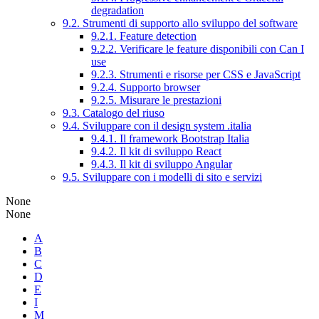
degradation
9.2. Strumenti di supporto allo sviluppo del software
9.2.1. Feature detection
9.2.2. Verificare le feature disponibili con Can I
use
9.2.3. Strumenti e risorse per CSS e JavaScript
9.2.4. Supporto browser
9.2.5. Misurare le prestazioni
9.3. Catalogo del riuso
9.4. Sviluppare con il design system .italia
9.4.1. Il framework Bootstrap Italia
9.4.2. Il kit di sviluppo React
9.4.3. Il kit di sviluppo Angular
9.5. Sviluppare con i modelli di sito e servizi
None
None
A
B
C
D
E
I
M