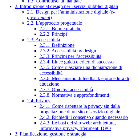
1.3. Contribuisci al manuale
2. Introduzione al design per i servizi pubblici digitali
2.1. Design per l’amministrazione digitale (
e-
government
)
2.2. L’approccio progettuale
2.2.1. Buone pratiche
2.2.2. Principi
2.3. Accessibilità
2.3.1. Definizione
2.3.2. Accessibilità by design
2.3.3. Principi per l’accessibilità
2.3.4. Linee guida e criteri di successo
2.3.5. Come rilasciare una dichiarazione di
accessibilità
2.3.6. Meccanismo di feedback e procedura di
attuazione
2.3.7. Obiettivi accessibilità
2.3.8. Normativa e approfondimenti
2.4. Privacy
2.4.1. Come rispettare la privacy sin dalla
progettazione di un sito o servizio digitale
2.4.2. Richiedi il consenso quando necessario
2.4.3. Le basi del sito web: architettura,
informativa privacy, riferimenti DPO
3. Pianificazione, gestione e strategia