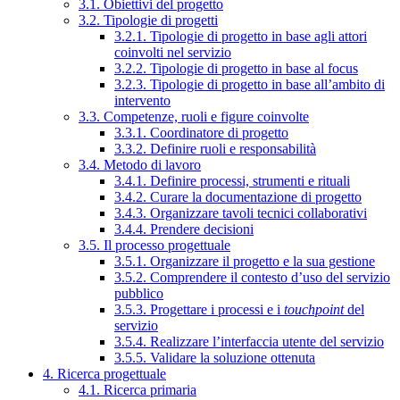
3.1. Obiettivi del progetto
3.2. Tipologie di progetti
3.2.1. Tipologie di progetto in base agli attori
coinvolti nel servizio
3.2.2. Tipologie di progetto in base al focus
3.2.3. Tipologie di progetto in base all’ambito di
intervento
3.3. Competenze, ruoli e figure coinvolte
3.3.1. Coordinatore di progetto
3.3.2. Definire ruoli e responsabilità
3.4. Metodo di lavoro
3.4.1. Definire processi, strumenti e rituali
3.4.2. Curare la documentazione di progetto
3.4.3. Organizzare tavoli tecnici collaborativi
3.4.4. Prendere decisioni
3.5. Il processo progettuale
3.5.1. Organizzare il progetto e la sua gestione
3.5.2. Comprendere il contesto d’uso del servizio
pubblico
3.5.3. Progettare i processi e i
touchpoint
del
servizio
3.5.4. Realizzare l’interfaccia utente del servizio
3.5.5. Validare la soluzione ottenuta
4. Ricerca progettuale
4.1. Ricerca primaria