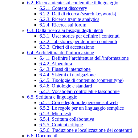
6.2. Ricerca utente sui contenuti e il linguaggio
6.2.1. Content discovery
6.2.2. Dati di ricerca (search keywords)
6.2.3. Ricerca tramite analytics
6.2.4. Ricerca sui forum
6.3. Dalla ricerca ai bisogni degli utenti
6.3.1. User stories per definire i contenuti
6.3.2. Job stories per definire i contenuti
6.3.3. Criteri di accettazione
6.4. Architettura dell’informazione
6.4.1. Definire l’architettura dell’informazione
6.4.2. Alberatura
6.4.3. Flussi di interazione
6.4.4. Sistemi di navigazione
6.4.5. Tipologie di contenuto (content type)
6.4.6. Ontologie e standard
6.4.7. Vocabolari controllati e tassonomie
6.5. Scrittura e linguaggio
6.5.1. Come leggono le persone sul web
6.5.2. Le regole per un linguaggio semplice
6.5.3. Microtesti
6.5.4. Scrittura collaborativa
6.5.5. Content critique
6.5.6. Traduzione e localizzazione dei contenuti
6.6. Documenti