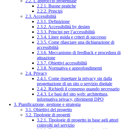
2.2. L’approccio progettuale
2.2.1. Buone pratiche
2.2.2. Principi
2.3. Accessibilità
2.3.1. Definizione
2.3.2. Accessibilità by design
2.3.3. Principi per l’accessibilità
2.3.4. Linee guida e criteri di successo
2.3.5. Come rilasciare una dichiarazione di
accessibilità
2.3.6. Meccanismo di feedback e procedura di
attuazione
2.3.7. Obiettivi accessibilità
2.3.8. Normativa e approfondimenti
2.4. Privacy
2.4.1. Come rispettare la privacy sin dalla
progettazione di un sito o servizio digitale
2.4.2. Richiedi il consenso quando necessario
2.4.3. Le basi del sito web: architettura,
informativa privacy, riferimenti DPO
3. Pianificazione, gestione e strategia
3.1. Obiettivi del progetto
3.2. Tipologie di progetti
3.2.1. Tipologie di progetto in base agli attori
coinvolti nel servizio