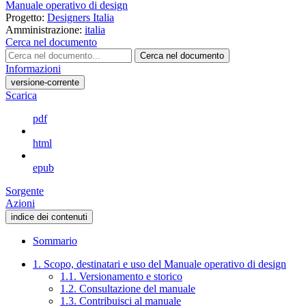
Manuale operativo di design
Progetto:
Designers Italia
Amministrazione:
italia
Cerca nel documento
Cerca nel documento
Informazioni
versione-corrente
Scarica
pdf
html
epub
Sorgente
Azioni
indice dei contenuti
Sommario
1. Scopo, destinatari e uso del Manuale operativo di design
1.1. Versionamento e storico
1.2. Consultazione del manuale
1.3. Contribuisci al manuale