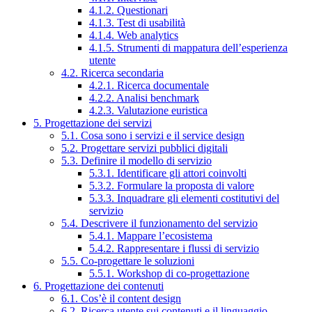
4.1.2. Questionari
4.1.3. Test di usabilità
4.1.4. Web analytics
4.1.5. Strumenti di mappatura dell’esperienza
utente
4.2. Ricerca secondaria
4.2.1. Ricerca documentale
4.2.2. Analisi benchmark
4.2.3. Valutazione euristica
5. Progettazione dei servizi
5.1. Cosa sono i servizi e il service design
5.2. Progettare servizi pubblici digitali
5.3. Definire il modello di servizio
5.3.1. Identificare gli attori coinvolti
5.3.2. Formulare la proposta di valore
5.3.3. Inquadrare gli elementi costitutivi del
servizio
5.4. Descrivere il funzionamento del servizio
5.4.1. Mappare l’ecosistema
5.4.2. Rappresentare i flussi di servizio
5.5. Co-progettare le soluzioni
5.5.1. Workshop di co-progettazione
6. Progettazione dei contenuti
6.1. Cos’è il content design
6.2. Ricerca utente sui contenuti e il linguaggio