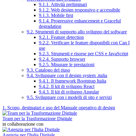
9.1.1. Attività preliminari
9.1.2. Web design responsivo e accessibile
9.1.3. Mobile first
9.1.4. Progressive enhancement e Graceful
degradation
9.2. Strumenti di supporto allo sviluppo del software
9.2.1. Feature detection
9.2.2. Verificare le feature disponibili con Can I
use
9.2.3. Strumenti e risorse per CSS e JavaScript
9.2.4. Supporto browser
9.2.5. Misurare le prestazioni
9.3. Catalogo del riuso
9.4. Sviluppare con il design system .italia
9.4.1. Il framework Bootstrap Italia
9.4.2. Il kit di sviluppo React
9.4.3. Il kit di sviluppo Angular
9.5. Sviluppare con i modelli di sito e servizi
1. Scopo, destinatari e uso del Manuale operativo di design
Team per la Trasformazione Digitale
in collaborazione con
Agenzia per l'Italia Digitale