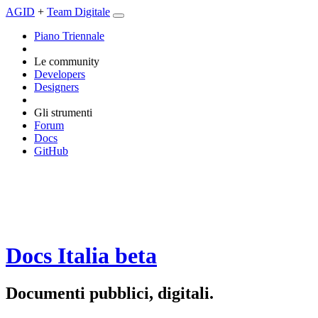
AGID
+
Team Digitale
Piano Triennale
Le community
Developers
Designers
Gli strumenti
Forum
Docs
GitHub
Docs Italia
beta
Documenti pubblici, digitali.