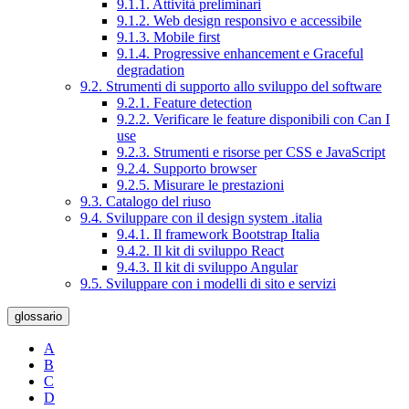
9.1.1. Attività preliminari
9.1.2. Web design responsivo e accessibile
9.1.3. Mobile first
9.1.4. Progressive enhancement e Graceful
degradation
9.2. Strumenti di supporto allo sviluppo del software
9.2.1. Feature detection
9.2.2. Verificare le feature disponibili con Can I
use
9.2.3. Strumenti e risorse per CSS e JavaScript
9.2.4. Supporto browser
9.2.5. Misurare le prestazioni
9.3. Catalogo del riuso
9.4. Sviluppare con il design system .italia
9.4.1. Il framework Bootstrap Italia
9.4.2. Il kit di sviluppo React
9.4.3. Il kit di sviluppo Angular
9.5. Sviluppare con i modelli di sito e servizi
glossario
A
B
C
D