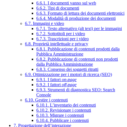
6.6.1. I documenti vanno sul web
6.6.2. Tipi di documenti
6.6.3. Formato di lettura dei documenti elettronici
6.6.4. Modalità di produzione dei documenti
6.7. Immagini e video
6.7.1. Testo alternativo (alt text) per le immagini
6.7.2. Sottotitoli per i video
6.7.3. Trascrizioni per i video
6.8. Proprietà intellettuale e privacy
6.8.1. Pubblicazione di contenuti prodotti dalla
Pubblica Amministrazione
6.8.2. Pubblicazione di contenuti non prodotti
dalla Pubblica Amministrazione
6.8.3. Consenso dei soggetti ritratti
6.9. Ottimizzazione per i motori di ricerca (SEO)
6.9.1. I fattori
on-page
6.9.2. I fattori
off-page
6.9.3. Strumenti di diagnostica SEO: Search
Console
6.10. Gestire i contenuti
6.10.1. L’inventario dei contenuti
6.10.2. Revisionare i contenuti
6.10.3. Migrare i contenuti
6.10.4. Pubblicare i contenuti
7. Progettazione dell’interazione