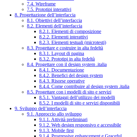
7.4. Wireframe
7.5. Prototipi interattivi
8. Progettazione dell’interfaccia
8.1. Obiettivi dell’interfaccia
8.2. Elementi dell’interfaccia
8.2.1. Elementi di composizione
8.2.2. Elementi interattivi
8.2.3. Elementi testuali (microtesti)
8.3. Progettare e costruire in alta fedeltà
8.3.1. Layout di pagina
8.3.2. Prototipi in alta fedeltà
8.4. Progettare con il design system .italia
8.4.1. Documentazione
8.4.2. Benefici del design system
8.4.3. Risorse operative
8.4.4. Come contribuire al design system .italia
8.5. Progettare con i modelli di sito e servizi
8.5.1. Vantaggi dell’utilizzo dei modelli
8.5.2. I modelli di sito e servizi disponibili
9. Sviluppo dell’interfaccia
9.1. Approccio allo sviluppo
9.1.1. Attività preliminari
9.1.2. Web design responsivo e accessibile
9.1.3. Mobile first
9.1.4. Progressive enhancement e Graceful