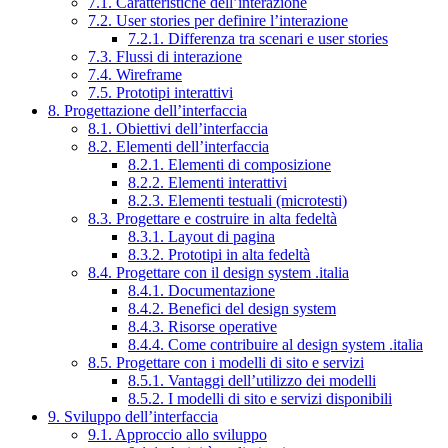
7.1. Caratteristiche dell’interazione
7.2. User stories per definire l’interazione
7.2.1. Differenza tra scenari e user stories
7.3. Flussi di interazione
7.4. Wireframe
7.5. Prototipi interattivi
8. Progettazione dell’interfaccia
8.1. Obiettivi dell’interfaccia
8.2. Elementi dell’interfaccia
8.2.1. Elementi di composizione
8.2.2. Elementi interattivi
8.2.3. Elementi testuali (microtesti)
8.3. Progettare e costruire in alta fedeltà
8.3.1. Layout di pagina
8.3.2. Prototipi in alta fedeltà
8.4. Progettare con il design system .italia
8.4.1. Documentazione
8.4.2. Benefici del design system
8.4.3. Risorse operative
8.4.4. Come contribuire al design system .italia
8.5. Progettare con i modelli di sito e servizi
8.5.1. Vantaggi dell’utilizzo dei modelli
8.5.2. I modelli di sito e servizi disponibili
9. Sviluppo dell’interfaccia
9.1. Approccio allo sviluppo