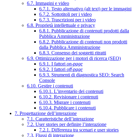
6.7. Immagini e video
6.7.1. Testo alternativo (alt text) per le immagini
6.7.2. Sottotitoli per i video
6.7.3. Trascrizioni per i video
6.8. Proprietà intellettuale e privacy
6.8.1. Pubblicazione di contenuti prodotti dalla
Pubblica Amministrazione
6.8.2. Pubblicazione di contenuti non prodotti
dalla Pubblica Amministrazione
6.8.3. Consenso dei soggetti ritratti
6.9. Ottimizzazione per i motori di ricerca (SEO)
6.9.1. I fattori
on-page
6.9.2. I fattori
off-page
6.9.3. Strumenti di diagnostica SEO: Search
Console
6.10. Gestire i contenuti
6.10.1. L’inventario dei contenuti
6.10.2. Revisionare i contenuti
6.10.3. Migrare i contenuti
6.10.4. Pubblicare i contenuti
7. Progettazione dell’interazione
7.1. Caratteristiche dell’interazione
7.2. User stories per definire l’interazione
7.2.1. Differenza tra scenari e user stories
7.3. Flussi di interazione