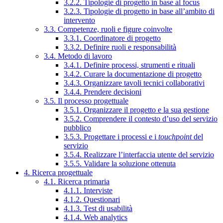
3.2.2. Tipologie di progetto in base al focus
3.2.3. Tipologie di progetto in base all’ambito di
intervento
3.3. Competenze, ruoli e figure coinvolte
3.3.1. Coordinatore di progetto
3.3.2. Definire ruoli e responsabilità
3.4. Metodo di lavoro
3.4.1. Definire processi, strumenti e rituali
3.4.2. Curare la documentazione di progetto
3.4.3. Organizzare tavoli tecnici collaborativi
3.4.4. Prendere decisioni
3.5. Il processo progettuale
3.5.1. Organizzare il progetto e la sua gestione
3.5.2. Comprendere il contesto d’uso del servizio
pubblico
3.5.3. Progettare i processi e i
touchpoint
del
servizio
3.5.4. Realizzare l’interfaccia utente del servizio
3.5.5. Validare la soluzione ottenuta
4. Ricerca progettuale
4.1. Ricerca primaria
4.1.1. Interviste
4.1.2. Questionari
4.1.3. Test di usabilità
4.1.4. Web analytics