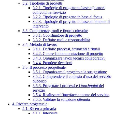
3.2. Tipologie di progetti
3.2.1. Tipologie di progetto in base agli attori
coinvolti nel servizio
3.2.2. Tipologie di progetto in base al focus
3.2.3. Tipologie di progetto in base all’ambito di
intervento
3.3. Competenze, ruoli e figure coinvolte
3.3.1. Coordinatore di progetto
3.3.2. Definire ruoli e responsabilità
3.4. Metodo di lavoro
3.4.1. Definire processi, strumenti e rituali
3.4.2. Curare la documentazione di progetto
3.4.3. Organizzare tavoli tecnici collaborativi
3.4.4. Prendere decisioni
3.5. Il processo progettuale
3.5.1. Organizzare il progetto e la sua gestione
3.5.2. Comprendere il contesto d’uso del servizio
pubblico
3.5.3. Progettare i processi e i
touchpoint
del
servizio
3.5.4. Realizzare l’interfaccia utente del servizio
3.5.5. Validare la soluzione ottenuta
4. Ricerca progettuale
4.1. Ricerca primaria
4.1.1. Interviste