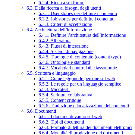
6.2.4. Ricerca sui forum
6.3. Dalla ricerca ai bisogni degli utenti
6.3.1. User stories per definire i contenuti
6.3.2. Job stories per definire i contenuti
6.3.3. Criteri di accettazione
6.4. Architettura dell’informazione
6.4.1. Definire l’architettura dell’informazione
6.4.2. Alberatura
6.4.3. Flussi di interazione
6.4.4. Sistemi di navigazione
6.4.5. Tipologie di contenuto (content type)
6.4.6. Ontologie e standard
6.4.7. Vocabolari controllati e tassonomie
6.5. Scrittura e linguaggio
6.5.1. Come leggono le persone sul web
6.5.2. Le regole per un linguaggio semplice
6.5.3. Microtesti
6.5.4. Scrittura collaborativa
6.5.5. Content critique
6.5.6. Traduzione e localizzazione dei contenuti
6.6. Documenti
6.6.1. I documenti vanno sul web
6.6.2. Tipi di documenti
6.6.3. Formato di lettura dei documenti elettronici
6.6.4. Modalità di produzione dei documenti