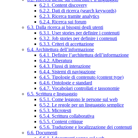
6.2.1. Content discovery
6.2.2. Dati di ricerca (search keywords)
6.2.3. Ricerca tramite analytics
6.2.4. Ricerca sui forum
6.3. Dalla ricerca ai bisogni degli utenti
6.3.1. User stories per definire i contenuti
6.3.2. Job stories per definire i contenuti
6.3.3. Criteri di accettazione
6.4. Architettura dell’informazione
6.4.1. Definire l’architettura dell’informazione
6.4.2. Alberatura
6.4.3. Flussi di interazione
6.4.4. Sistemi di navigazione
6.4.5. Tipologie di contenuto (content type)
6.4.6. Ontologie e standard
6.4.7. Vocabolari controllati e tassonomie
6.5. Scrittura e linguaggio
6.5.1. Come leggono le persone sul web
6.5.2. Le regole per un linguaggio semplice
6.5.3. Microtesti
6.5.4. Scrittura collaborativa
6.5.5. Content critique
6.5.6. Traduzione e localizzazione dei contenuti
6.6. Documenti