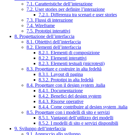
7.1. Caratteristiche dell’interazione
7.2. User stories per definire l’interazione
7.2.1. Differenza tra scenari e user stories
7.3. Flussi di interazione
7.4. Wireframe
7.5. Prototipi interattivi
8. Progettazione dell’interfaccia
8.1. Obiettivi dell’interfaccia
8.2. Elementi dell’interfaccia
8.2.1. Elementi di composizione
8.2.2. Elementi interattivi
8.2.3. Elementi testuali (microtesti)
8.3. Progettare e costruire in alta fedeltà
8.3.1. Layout di pagina
8.3.2. Prototipi in alta fedeltà
8.4. Progettare con il design system .italia
8.4.1. Documentazione
8.4.2. Benefici del design system
8.4.3. Risorse operative
8.4.4. Come contribuire al design system .italia
8.5. Progettare con i modelli di sito e servizi
8.5.1. Vantaggi dell’utilizzo dei modelli
8.5.2. I modelli di sito e servizi disponibili
9. Sviluppo dell’interfaccia
9.1. Approccio allo sviluppo