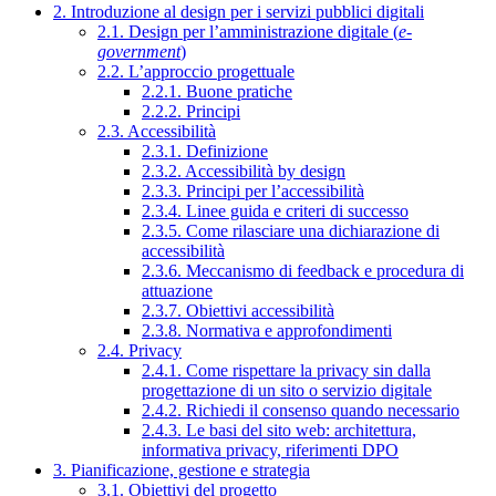
2. Introduzione al design per i servizi pubblici digitali
2.1. Design per l’amministrazione digitale (
e-
government
)
2.2. L’approccio progettuale
2.2.1. Buone pratiche
2.2.2. Principi
2.3. Accessibilità
2.3.1. Definizione
2.3.2. Accessibilità by design
2.3.3. Principi per l’accessibilità
2.3.4. Linee guida e criteri di successo
2.3.5. Come rilasciare una dichiarazione di
accessibilità
2.3.6. Meccanismo di feedback e procedura di
attuazione
2.3.7. Obiettivi accessibilità
2.3.8. Normativa e approfondimenti
2.4. Privacy
2.4.1. Come rispettare la privacy sin dalla
progettazione di un sito o servizio digitale
2.4.2. Richiedi il consenso quando necessario
2.4.3. Le basi del sito web: architettura,
informativa privacy, riferimenti DPO
3. Pianificazione, gestione e strategia
3.1. Obiettivi del progetto