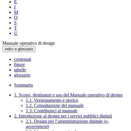
E
I
M
O
S
T
U
Manuale operativo di design
indici e glossario
contenuti
figure
tabelle
glossario
Sommario
1. Scopo, destinatari e uso del Manuale operativo di design
1.1. Versionamento e storico
1.2. Consultazione del manuale
1.3. Contribuisci al manuale
2. Introduzione al design per i servizi pubblici digitali
2.1. Design per l’amministrazione digitale (
e-
government
)