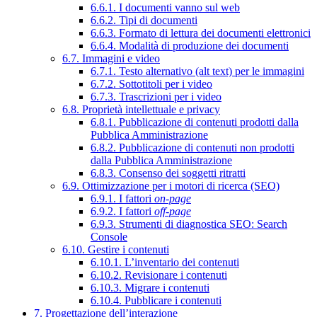
6.6.1. I documenti vanno sul web
6.6.2. Tipi di documenti
6.6.3. Formato di lettura dei documenti elettronici
6.6.4. Modalità di produzione dei documenti
6.7. Immagini e video
6.7.1. Testo alternativo (alt text) per le immagini
6.7.2. Sottotitoli per i video
6.7.3. Trascrizioni per i video
6.8. Proprietà intellettuale e privacy
6.8.1. Pubblicazione di contenuti prodotti dalla
Pubblica Amministrazione
6.8.2. Pubblicazione di contenuti non prodotti
dalla Pubblica Amministrazione
6.8.3. Consenso dei soggetti ritratti
6.9. Ottimizzazione per i motori di ricerca (SEO)
6.9.1. I fattori
on-page
6.9.2. I fattori
off-page
6.9.3. Strumenti di diagnostica SEO: Search
Console
6.10. Gestire i contenuti
6.10.1. L’inventario dei contenuti
6.10.2. Revisionare i contenuti
6.10.3. Migrare i contenuti
6.10.4. Pubblicare i contenuti
7. Progettazione dell’interazione