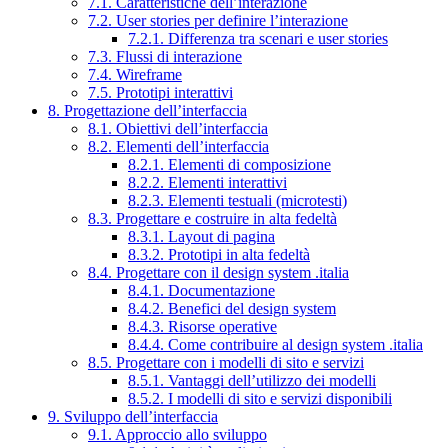
7.1. Caratteristiche dell’interazione
7.2. User stories per definire l’interazione
7.2.1. Differenza tra scenari e user stories
7.3. Flussi di interazione
7.4. Wireframe
7.5. Prototipi interattivi
8. Progettazione dell’interfaccia
8.1. Obiettivi dell’interfaccia
8.2. Elementi dell’interfaccia
8.2.1. Elementi di composizione
8.2.2. Elementi interattivi
8.2.3. Elementi testuali (microtesti)
8.3. Progettare e costruire in alta fedeltà
8.3.1. Layout di pagina
8.3.2. Prototipi in alta fedeltà
8.4. Progettare con il design system .italia
8.4.1. Documentazione
8.4.2. Benefici del design system
8.4.3. Risorse operative
8.4.4. Come contribuire al design system .italia
8.5. Progettare con i modelli di sito e servizi
8.5.1. Vantaggi dell’utilizzo dei modelli
8.5.2. I modelli di sito e servizi disponibili
9. Sviluppo dell’interfaccia
9.1. Approccio allo sviluppo