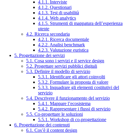
4.1.1. Interviste
4.1.2. Questionari
4.1.3. Test di usabilità
4.1.4. Web analytics
4.1.5. Strumenti di mappatura dell’esperienza
utente
4.2. Ricerca secondaria
4.2.1. Ricerca documentale
4.2.2. Analisi benchmark
4.2.3. Valutazione euristica
5. Progettazione dei servizi
5.1. Cosa sono i servizi e il service design
5.2. Progettare servizi pubblici digitali
5.3. Definire il modello di servizio
5.3.1. Identificare gli attori coinvolti
5.3.2. Formulare la proposta di valore
5.3.3. Inquadrare gli elementi costitutivi del
servizio
5.4. Descrivere il funzionamento del servizio
5.4.1. Mappare l’ecosistema
5.4.2. Rappresentare i flussi di servizio
5.5. Co-progettare le soluzioni
5.5.1. Workshop di co-progettazione
6. Progettazione dei contenuti
6.1. Cos’è il content design