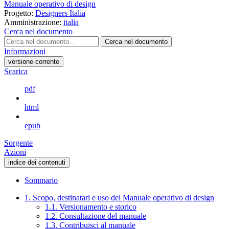
Manuale operativo di design
Progetto:
Designers Italia
Amministrazione:
italia
Cerca nel documento
Cerca nel documento
Informazioni
versione-corrente
Scarica
pdf
html
epub
Sorgente
Azioni
indice dei contenuti
Sommario
1. Scopo, destinatari e uso del Manuale operativo di design
1.1. Versionamento e storico
1.2. Consultazione del manuale
1.3. Contribuisci al manuale