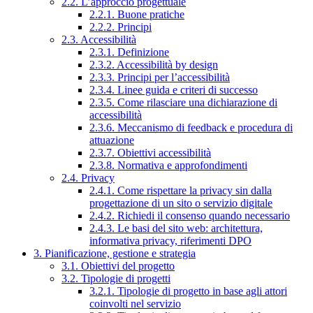
2.2. L’approccio progettuale
2.2.1. Buone pratiche
2.2.2. Principi
2.3. Accessibilità
2.3.1. Definizione
2.3.2. Accessibilità by design
2.3.3. Principi per l’accessibilità
2.3.4. Linee guida e criteri di successo
2.3.5. Come rilasciare una dichiarazione di
accessibilità
2.3.6. Meccanismo di feedback e procedura di
attuazione
2.3.7. Obiettivi accessibilità
2.3.8. Normativa e approfondimenti
2.4. Privacy
2.4.1. Come rispettare la privacy sin dalla
progettazione di un sito o servizio digitale
2.4.2. Richiedi il consenso quando necessario
2.4.3. Le basi del sito web: architettura,
informativa privacy, riferimenti DPO
3. Pianificazione, gestione e strategia
3.1. Obiettivi del progetto
3.2. Tipologie di progetti
3.2.1. Tipologie di progetto in base agli attori
coinvolti nel servizio