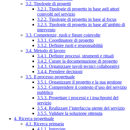
3.2. Tipologie di progetti
3.2.1. Tipologie di progetto in base agli attori
coinvolti nel servizio
3.2.2. Tipologie di progetto in base al focus
3.2.3. Tipologie di progetto in base all’ambito di
intervento
3.3. Competenze, ruoli e figure coinvolte
3.3.1. Coordinatore di progetto
3.3.2. Definire ruoli e responsabilità
3.4. Metodo di lavoro
3.4.1. Definire processi, strumenti e rituali
3.4.2. Curare la documentazione di progetto
3.4.3. Organizzare tavoli tecnici collaborativi
3.4.4. Prendere decisioni
3.5. Il processo progettuale
3.5.1. Organizzare il progetto e la sua gestione
3.5.2. Comprendere il contesto d’uso del servizio
pubblico
3.5.3. Progettare i processi e i
touchpoint
del
servizio
3.5.4. Realizzare l’interfaccia utente del servizio
3.5.5. Validare la soluzione ottenuta
4. Ricerca progettuale
4.1. Ricerca primaria
4.1.1. Interviste