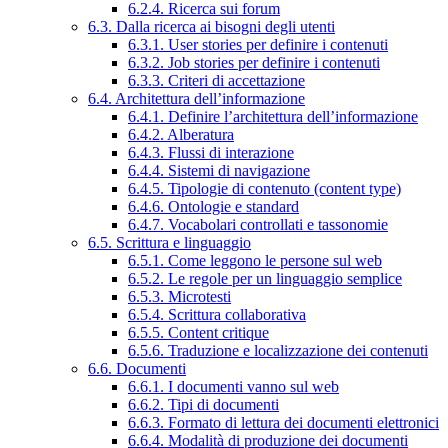
6.2.4. Ricerca sui forum
6.3. Dalla ricerca ai bisogni degli utenti
6.3.1. User stories per definire i contenuti
6.3.2. Job stories per definire i contenuti
6.3.3. Criteri di accettazione
6.4. Architettura dell’informazione
6.4.1. Definire l’architettura dell’informazione
6.4.2. Alberatura
6.4.3. Flussi di interazione
6.4.4. Sistemi di navigazione
6.4.5. Tipologie di contenuto (content type)
6.4.6. Ontologie e standard
6.4.7. Vocabolari controllati e tassonomie
6.5. Scrittura e linguaggio
6.5.1. Come leggono le persone sul web
6.5.2. Le regole per un linguaggio semplice
6.5.3. Microtesti
6.5.4. Scrittura collaborativa
6.5.5. Content critique
6.5.6. Traduzione e localizzazione dei contenuti
6.6. Documenti
6.6.1. I documenti vanno sul web
6.6.2. Tipi di documenti
6.6.3. Formato di lettura dei documenti elettronici
6.6.4. Modalità di produzione dei documenti