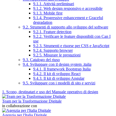
9.1.1. Attività preliminari
9.1.2. Web design responsivo e accessibile
9.1.3. Mobile first
9.1.4. Progressive enhancement e Graceful
degradation
9.2. Strumenti di supporto allo sviluppo del software
9.2.1. Feature detection
9.2.2. Verificare le feature disponibili con Can I
use
9.2.3. Strumenti e risorse per CSS e JavaScript
9.2.4. Supporto browser
9.2.5. Misurare le prestazioni
9.3. Catalogo del riuso
9.4. Sviluppare con il design system .italia
9.4.1. Il framework Bootstrap Italia
9.4.2. Il kit di sviluppo React
9.4.3. Il kit di sviluppo Angular
9.5. Sviluppare con i modelli di sito e servizi
1. Scopo, destinatari e uso del Manuale operativo di design
Team per la Trasformazione Digitale
in collaborazione con
Agenzia per l'Italia Digitale