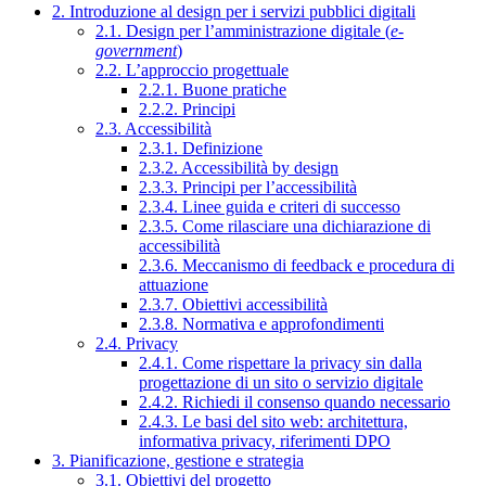
2. Introduzione al design per i servizi pubblici digitali
2.1. Design per l’amministrazione digitale (
e-
government
)
2.2. L’approccio progettuale
2.2.1. Buone pratiche
2.2.2. Principi
2.3. Accessibilità
2.3.1. Definizione
2.3.2. Accessibilità by design
2.3.3. Principi per l’accessibilità
2.3.4. Linee guida e criteri di successo
2.3.5. Come rilasciare una dichiarazione di
accessibilità
2.3.6. Meccanismo di feedback e procedura di
attuazione
2.3.7. Obiettivi accessibilità
2.3.8. Normativa e approfondimenti
2.4. Privacy
2.4.1. Come rispettare la privacy sin dalla
progettazione di un sito o servizio digitale
2.4.2. Richiedi il consenso quando necessario
2.4.3. Le basi del sito web: architettura,
informativa privacy, riferimenti DPO
3. Pianificazione, gestione e strategia
3.1. Obiettivi del progetto