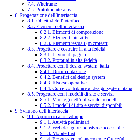
7.4. Wireframe
7.5. Prototipi interattivi
8. Progettazione dell’interfaccia
8.1. Obiettivi dell’interfaccia
8.2. Elementi dell’interfaccia
8.2.1. Elementi di composizione
8.2.2. Elementi interattivi
8.2.3. Elementi testuali (microtesti)
8.3. Progettare e costruire in alta fedeltà
8.3.1. Layout di pagina
8.3.2. Prototipi in alta fedeltà
8.4. Progettare con il design system .italia
8.4.1. Documentazione
8.4.2. Benefici del design system
8.4.3. Risorse operative
8.4.4. Come contribuire al design system .italia
8.5. Progettare con i modelli di sito e servizi
8.5.1. Vantaggi dell’utilizzo dei modelli
8.5.2. I modelli di sito e servizi disponibili
9. Sviluppo dell’interfaccia
9.1. Approccio allo sviluppo
9.1.1. Attività preliminari
9.1.2. Web design responsivo e accessibile
9.1.3. Mobile first
9.1.4. Progressive enhancement e Graceful