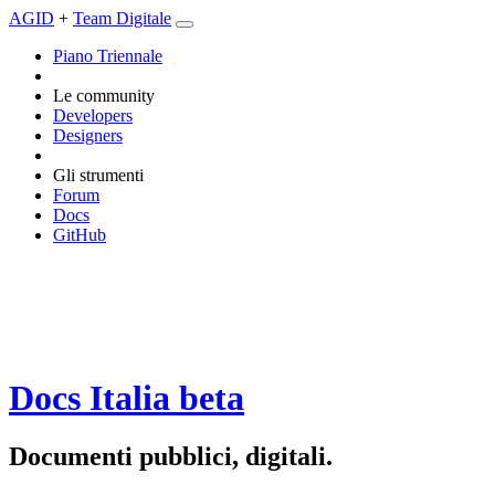
AGID
+
Team Digitale
Piano Triennale
Le community
Developers
Designers
Gli strumenti
Forum
Docs
GitHub
Docs Italia
beta
Documenti pubblici, digitali.