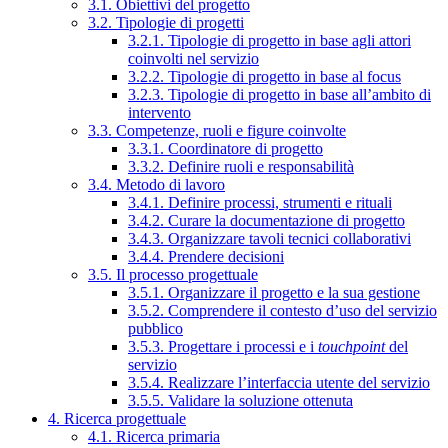
3.1. Obiettivi del progetto
3.2. Tipologie di progetti
3.2.1. Tipologie di progetto in base agli attori
coinvolti nel servizio
3.2.2. Tipologie di progetto in base al focus
3.2.3. Tipologie di progetto in base all’ambito di
intervento
3.3. Competenze, ruoli e figure coinvolte
3.3.1. Coordinatore di progetto
3.3.2. Definire ruoli e responsabilità
3.4. Metodo di lavoro
3.4.1. Definire processi, strumenti e rituali
3.4.2. Curare la documentazione di progetto
3.4.3. Organizzare tavoli tecnici collaborativi
3.4.4. Prendere decisioni
3.5. Il processo progettuale
3.5.1. Organizzare il progetto e la sua gestione
3.5.2. Comprendere il contesto d’uso del servizio
pubblico
3.5.3. Progettare i processi e i
touchpoint
del
servizio
3.5.4. Realizzare l’interfaccia utente del servizio
3.5.5. Validare la soluzione ottenuta
4. Ricerca progettuale
4.1. Ricerca primaria