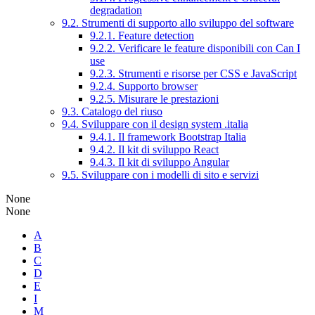
degradation
9.2. Strumenti di supporto allo sviluppo del software
9.2.1. Feature detection
9.2.2. Verificare le feature disponibili con Can I
use
9.2.3. Strumenti e risorse per CSS e JavaScript
9.2.4. Supporto browser
9.2.5. Misurare le prestazioni
9.3. Catalogo del riuso
9.4. Sviluppare con il design system .italia
9.4.1. Il framework Bootstrap Italia
9.4.2. Il kit di sviluppo React
9.4.3. Il kit di sviluppo Angular
9.5. Sviluppare con i modelli di sito e servizi
None
None
A
B
C
D
E
I
M