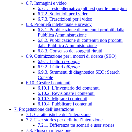
6.7. Immagini e video
6.7.1. Testo alternativo (alt text) per le immagini
6.7.2. Sottotitoli per i video
6.7.3. Trascrizioni per i video
6.8. Proprietà intellettuale e privacy
6.8.1. Pubblicazione di contenuti prodotti dalla
Pubblica Amministrazione
6.8.2. Pubblicazione di contenuti non prodotti
dalla Pubblica Amministrazione
6.8.3. Consenso dei soggetti ritratti
6.9. Ottimizzazione per i motori di ricerca (SEO)
6.9.1. I fattori
on-page
6.9.2. I fattori
off-page
6.9.3. Strumenti di diagnostica SEO: Search
Console
6.10. Gestire i contenuti
6.10.1. L’inventario dei contenuti
6.10.2. Revisionare i contenuti
6.10.3. Migrare i contenuti
6.10.4. Pubblicare i contenuti
7. Progettazione dell’interazione
7.1. Caratteristiche dell’interazione
7.2. User stories per definire l’interazione
7.2.1. Differenza tra scenari e user stories
7.3. Flussi di interazione