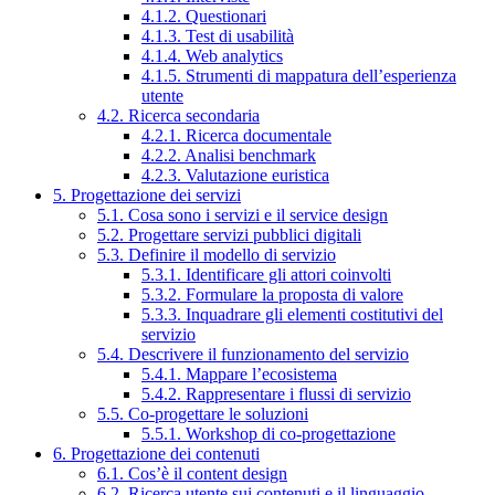
4.1.2. Questionari
4.1.3. Test di usabilità
4.1.4. Web analytics
4.1.5. Strumenti di mappatura dell’esperienza
utente
4.2. Ricerca secondaria
4.2.1. Ricerca documentale
4.2.2. Analisi benchmark
4.2.3. Valutazione euristica
5. Progettazione dei servizi
5.1. Cosa sono i servizi e il service design
5.2. Progettare servizi pubblici digitali
5.3. Definire il modello di servizio
5.3.1. Identificare gli attori coinvolti
5.3.2. Formulare la proposta di valore
5.3.3. Inquadrare gli elementi costitutivi del
servizio
5.4. Descrivere il funzionamento del servizio
5.4.1. Mappare l’ecosistema
5.4.2. Rappresentare i flussi di servizio
5.5. Co-progettare le soluzioni
5.5.1. Workshop di co-progettazione
6. Progettazione dei contenuti
6.1. Cos’è il content design
6.2. Ricerca utente sui contenuti e il linguaggio