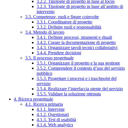
3.2.2. Tipologie di progetto in base al focus
3.2.3. Tipologie di progetto in base all’ambito di
intervento
3.3. Competenze, ruoli e figure coinvolte
3.3.1. Coordinatore di progetto
3.3.2. Definire ruoli e responsabilità
3.4. Metodo di lavoro
3.4.1. Definire processi, strumenti e rituali
3.4.2. Curare la documentazione di progetto
3.4.3. Organizzare tavoli tecnici collaborativi
3.4.4. Prendere decisioni
3.5. Il processo progettuale
3.5.1. Organizzare il progetto e la sua gestione
3.5.2. Comprendere il contesto d’uso del servizio
pubblico
3.5.3. Progettare i processi e i
touchpoint
del
servizio
3.5.4. Realizzare l’interfaccia utente del servizio
3.5.5. Validare la soluzione ottenuta
4. Ricerca progettuale
4.1. Ricerca primaria
4.1.1. Interviste
4.1.2. Questionari
4.1.3. Test di usabilità
4.1.4. Web analytics