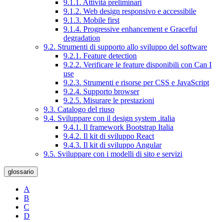
9.1.1. Attività preliminari
9.1.2. Web design responsivo e accessibile
9.1.3. Mobile first
9.1.4. Progressive enhancement e Graceful
degradation
9.2. Strumenti di supporto allo sviluppo del software
9.2.1. Feature detection
9.2.2. Verificare le feature disponibili con Can I
use
9.2.3. Strumenti e risorse per CSS e JavaScript
9.2.4. Supporto browser
9.2.5. Misurare le prestazioni
9.3. Catalogo del riuso
9.4. Sviluppare con il design system .italia
9.4.1. Il framework Bootstrap Italia
9.4.2. Il kit di sviluppo React
9.4.3. Il kit di sviluppo Angular
9.5. Sviluppare con i modelli di sito e servizi
glossario
A
B
C
D