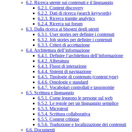
6.2. Ricerca utente sui contenuti e il linguaggio
6.2.1. Content discovery
6.2.2. Dati di ricerca (search keywords)
6.2.3. Ricerca tramite analytics
6.2.4. Ricerca sui forum
6.3. Dalla ricerca ai bisogni degli utenti
6.3.1. User stories per definire i contenuti
6.3.2. Job stories per definire i contenuti
6.3.3. Criteri di accettazione
6.4. Architettura dell’informazione
6.4.1. Definire l’architettura dell’informazione
6.4.2. Alberatura
6.4.3. Flussi di interazione
6.4.4. Sistemi di navigazione
6.4.5. Tipologie di contenuto (content type)
6.4.6. Ontologie e standard
6.4.7. Vocabolari controllati e tassonomie
6.5. Scrittura e linguaggio
6.5.1. Come leggono le persone sul web
6.5.2. Le regole per un linguaggio semplice
6.5.3. Microtesti
6.5.4. Scrittura collaborativa
6.5.5. Content critique
6.5.6. Traduzione e localizzazione dei contenuti
6.6. Documenti