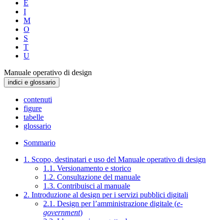
E
I
M
O
S
T
U
Manuale operativo di design
indici e glossario
contenuti
figure
tabelle
glossario
Sommario
1. Scopo, destinatari e uso del Manuale operativo di design
1.1. Versionamento e storico
1.2. Consultazione del manuale
1.3. Contribuisci al manuale
2. Introduzione al design per i servizi pubblici digitali
2.1. Design per l’amministrazione digitale (
e-
government
)