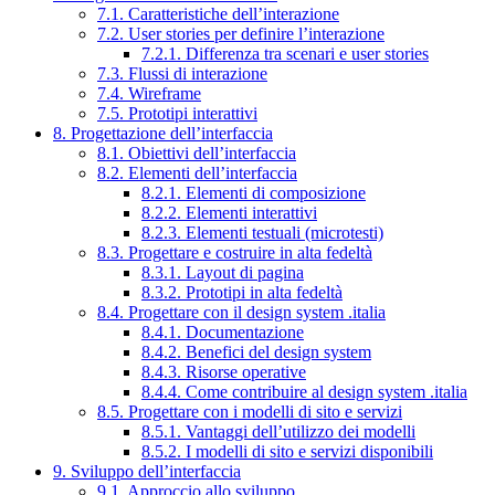
7.1. Caratteristiche dell’interazione
7.2. User stories per definire l’interazione
7.2.1. Differenza tra scenari e user stories
7.3. Flussi di interazione
7.4. Wireframe
7.5. Prototipi interattivi
8. Progettazione dell’interfaccia
8.1. Obiettivi dell’interfaccia
8.2. Elementi dell’interfaccia
8.2.1. Elementi di composizione
8.2.2. Elementi interattivi
8.2.3. Elementi testuali (microtesti)
8.3. Progettare e costruire in alta fedeltà
8.3.1. Layout di pagina
8.3.2. Prototipi in alta fedeltà
8.4. Progettare con il design system .italia
8.4.1. Documentazione
8.4.2. Benefici del design system
8.4.3. Risorse operative
8.4.4. Come contribuire al design system .italia
8.5. Progettare con i modelli di sito e servizi
8.5.1. Vantaggi dell’utilizzo dei modelli
8.5.2. I modelli di sito e servizi disponibili
9. Sviluppo dell’interfaccia
9.1. Approccio allo sviluppo