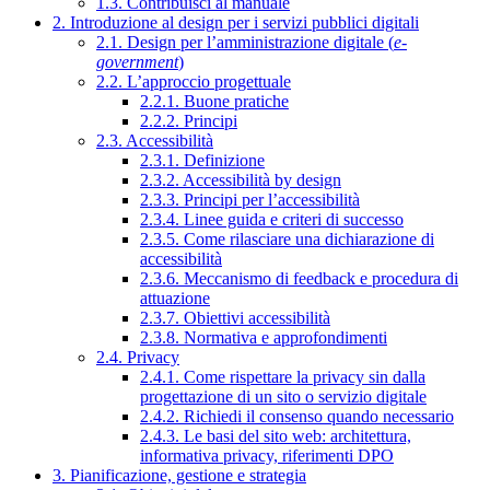
1.3. Contribuisci al manuale
2. Introduzione al design per i servizi pubblici digitali
2.1. Design per l’amministrazione digitale (
e-
government
)
2.2. L’approccio progettuale
2.2.1. Buone pratiche
2.2.2. Principi
2.3. Accessibilità
2.3.1. Definizione
2.3.2. Accessibilità by design
2.3.3. Principi per l’accessibilità
2.3.4. Linee guida e criteri di successo
2.3.5. Come rilasciare una dichiarazione di
accessibilità
2.3.6. Meccanismo di feedback e procedura di
attuazione
2.3.7. Obiettivi accessibilità
2.3.8. Normativa e approfondimenti
2.4. Privacy
2.4.1. Come rispettare la privacy sin dalla
progettazione di un sito o servizio digitale
2.4.2. Richiedi il consenso quando necessario
2.4.3. Le basi del sito web: architettura,
informativa privacy, riferimenti DPO
3. Pianificazione, gestione e strategia