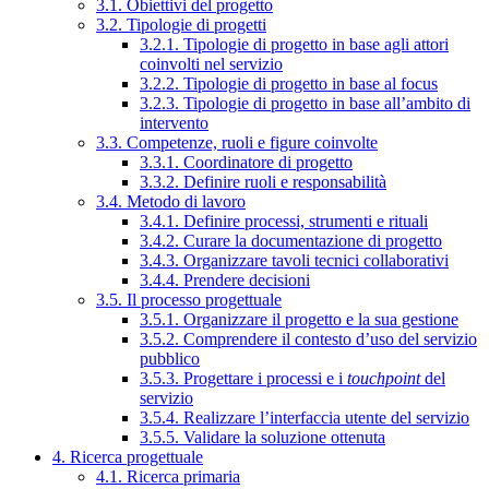
3.1. Obiettivi del progetto
3.2. Tipologie di progetti
3.2.1. Tipologie di progetto in base agli attori
coinvolti nel servizio
3.2.2. Tipologie di progetto in base al focus
3.2.3. Tipologie di progetto in base all’ambito di
intervento
3.3. Competenze, ruoli e figure coinvolte
3.3.1. Coordinatore di progetto
3.3.2. Definire ruoli e responsabilità
3.4. Metodo di lavoro
3.4.1. Definire processi, strumenti e rituali
3.4.2. Curare la documentazione di progetto
3.4.3. Organizzare tavoli tecnici collaborativi
3.4.4. Prendere decisioni
3.5. Il processo progettuale
3.5.1. Organizzare il progetto e la sua gestione
3.5.2. Comprendere il contesto d’uso del servizio
pubblico
3.5.3. Progettare i processi e i
touchpoint
del
servizio
3.5.4. Realizzare l’interfaccia utente del servizio
3.5.5. Validare la soluzione ottenuta
4. Ricerca progettuale
4.1. Ricerca primaria