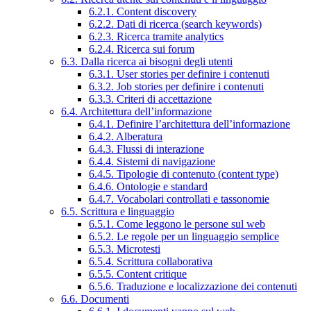
6.2.1. Content discovery
6.2.2. Dati di ricerca (search keywords)
6.2.3. Ricerca tramite analytics
6.2.4. Ricerca sui forum
6.3. Dalla ricerca ai bisogni degli utenti
6.3.1. User stories per definire i contenuti
6.3.2. Job stories per definire i contenuti
6.3.3. Criteri di accettazione
6.4. Architettura dell’informazione
6.4.1. Definire l’architettura dell’informazione
6.4.2. Alberatura
6.4.3. Flussi di interazione
6.4.4. Sistemi di navigazione
6.4.5. Tipologie di contenuto (content type)
6.4.6. Ontologie e standard
6.4.7. Vocabolari controllati e tassonomie
6.5. Scrittura e linguaggio
6.5.1. Come leggono le persone sul web
6.5.2. Le regole per un linguaggio semplice
6.5.3. Microtesti
6.5.4. Scrittura collaborativa
6.5.5. Content critique
6.5.6. Traduzione e localizzazione dei contenuti
6.6. Documenti