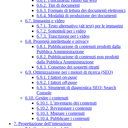
6.6.1. I documenti vanno sul web
6.6.2. Tipi di documenti
6.6.3. Formato di lettura dei documenti elettronici
6.6.4. Modalità di produzione dei documenti
6.7. Immagini e video
6.7.1. Testo alternativo (alt text) per le immagini
6.7.2. Sottotitoli per i video
6.7.3. Trascrizioni per i video
6.8. Proprietà intellettuale e privacy
6.8.1. Pubblicazione di contenuti prodotti dalla
Pubblica Amministrazione
6.8.2. Pubblicazione di contenuti non prodotti
dalla Pubblica Amministrazione
6.8.3. Consenso dei soggetti ritratti
6.9. Ottimizzazione per i motori di ricerca (SEO)
6.9.1. I fattori
on-page
6.9.2. I fattori
off-page
6.9.3. Strumenti di diagnostica SEO: Search
Console
6.10. Gestire i contenuti
6.10.1. L’inventario dei contenuti
6.10.2. Revisionare i contenuti
6.10.3. Migrare i contenuti
6.10.4. Pubblicare i contenuti
7. Progettazione dell’interazione