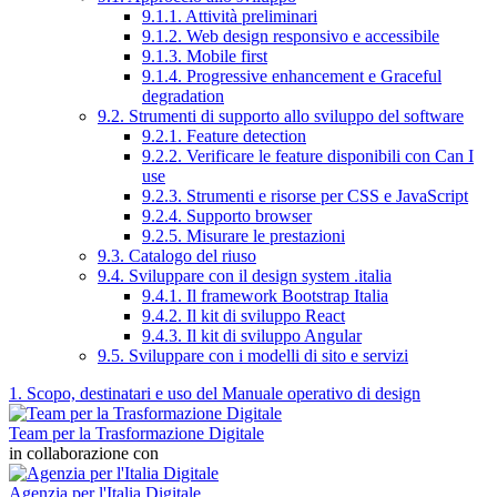
9.1.1. Attività preliminari
9.1.2. Web design responsivo e accessibile
9.1.3. Mobile first
9.1.4. Progressive enhancement e Graceful
degradation
9.2. Strumenti di supporto allo sviluppo del software
9.2.1. Feature detection
9.2.2. Verificare le feature disponibili con Can I
use
9.2.3. Strumenti e risorse per CSS e JavaScript
9.2.4. Supporto browser
9.2.5. Misurare le prestazioni
9.3. Catalogo del riuso
9.4. Sviluppare con il design system .italia
9.4.1. Il framework Bootstrap Italia
9.4.2. Il kit di sviluppo React
9.4.3. Il kit di sviluppo Angular
9.5. Sviluppare con i modelli di sito e servizi
1. Scopo, destinatari e uso del Manuale operativo di design
Team per la Trasformazione Digitale
in collaborazione con
Agenzia per l'Italia Digitale