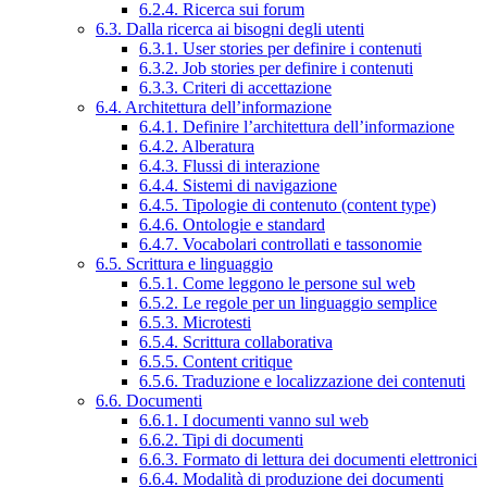
6.2.4. Ricerca sui forum
6.3. Dalla ricerca ai bisogni degli utenti
6.3.1. User stories per definire i contenuti
6.3.2. Job stories per definire i contenuti
6.3.3. Criteri di accettazione
6.4. Architettura dell’informazione
6.4.1. Definire l’architettura dell’informazione
6.4.2. Alberatura
6.4.3. Flussi di interazione
6.4.4. Sistemi di navigazione
6.4.5. Tipologie di contenuto (content type)
6.4.6. Ontologie e standard
6.4.7. Vocabolari controllati e tassonomie
6.5. Scrittura e linguaggio
6.5.1. Come leggono le persone sul web
6.5.2. Le regole per un linguaggio semplice
6.5.3. Microtesti
6.5.4. Scrittura collaborativa
6.5.5. Content critique
6.5.6. Traduzione e localizzazione dei contenuti
6.6. Documenti
6.6.1. I documenti vanno sul web
6.6.2. Tipi di documenti
6.6.3. Formato di lettura dei documenti elettronici
6.6.4. Modalità di produzione dei documenti