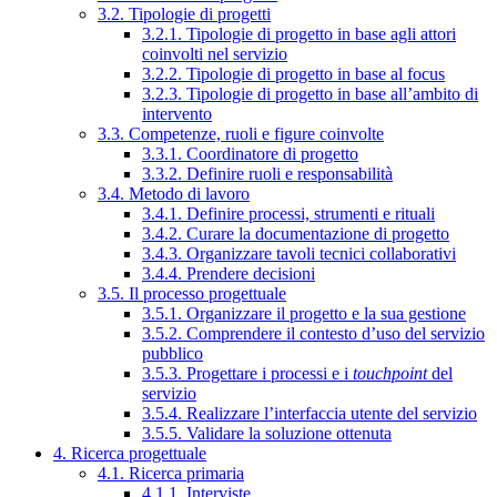
3.2. Tipologie di progetti
3.2.1. Tipologie di progetto in base agli attori
coinvolti nel servizio
3.2.2. Tipologie di progetto in base al focus
3.2.3. Tipologie di progetto in base all’ambito di
intervento
3.3. Competenze, ruoli e figure coinvolte
3.3.1. Coordinatore di progetto
3.3.2. Definire ruoli e responsabilità
3.4. Metodo di lavoro
3.4.1. Definire processi, strumenti e rituali
3.4.2. Curare la documentazione di progetto
3.4.3. Organizzare tavoli tecnici collaborativi
3.4.4. Prendere decisioni
3.5. Il processo progettuale
3.5.1. Organizzare il progetto e la sua gestione
3.5.2. Comprendere il contesto d’uso del servizio
pubblico
3.5.3. Progettare i processi e i
touchpoint
del
servizio
3.5.4. Realizzare l’interfaccia utente del servizio
3.5.5. Validare la soluzione ottenuta
4. Ricerca progettuale
4.1. Ricerca primaria
4.1.1. Interviste