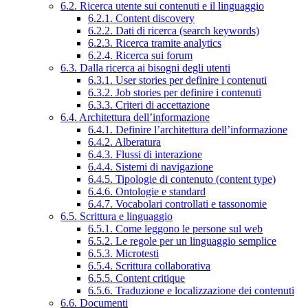
6.2. Ricerca utente sui contenuti e il linguaggio
6.2.1. Content discovery
6.2.2. Dati di ricerca (search keywords)
6.2.3. Ricerca tramite analytics
6.2.4. Ricerca sui forum
6.3. Dalla ricerca ai bisogni degli utenti
6.3.1. User stories per definire i contenuti
6.3.2. Job stories per definire i contenuti
6.3.3. Criteri di accettazione
6.4. Architettura dell’informazione
6.4.1. Definire l’architettura dell’informazione
6.4.2. Alberatura
6.4.3. Flussi di interazione
6.4.4. Sistemi di navigazione
6.4.5. Tipologie di contenuto (content type)
6.4.6. Ontologie e standard
6.4.7. Vocabolari controllati e tassonomie
6.5. Scrittura e linguaggio
6.5.1. Come leggono le persone sul web
6.5.2. Le regole per un linguaggio semplice
6.5.3. Microtesti
6.5.4. Scrittura collaborativa
6.5.5. Content critique
6.5.6. Traduzione e localizzazione dei contenuti
6.6. Documenti