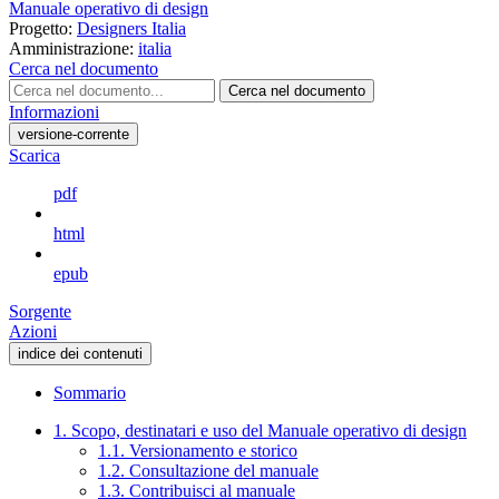
Manuale operativo di design
Progetto:
Designers Italia
Amministrazione:
italia
Cerca nel documento
Cerca nel documento
Informazioni
versione-corrente
Scarica
pdf
html
epub
Sorgente
Azioni
indice dei contenuti
Sommario
1. Scopo, destinatari e uso del Manuale operativo di design
1.1. Versionamento e storico
1.2. Consultazione del manuale
1.3. Contribuisci al manuale