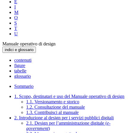
E
I
M
O
S
T
U
Manuale operativo di design
indici e glossario
contenuti
figure
tabelle
glossario
Sommario
1. Scopo, destinatari e uso del Manuale operativo di design
1.1. Versionamento e storico
1.2. Consultazione del manuale
1.3. Contribuisci al manuale
2. Introduzione al design per i servizi pubblici digitali
2.1. Design per l’amministrazione digitale (
e-
government
)