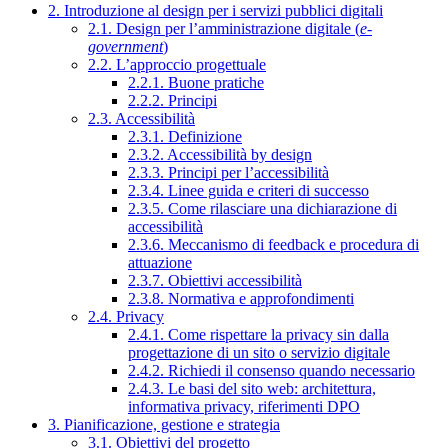
2. Introduzione al design per i servizi pubblici digitali
2.1. Design per l’amministrazione digitale (
e-
government
)
2.2. L’approccio progettuale
2.2.1. Buone pratiche
2.2.2. Principi
2.3. Accessibilità
2.3.1. Definizione
2.3.2. Accessibilità by design
2.3.3. Principi per l’accessibilità
2.3.4. Linee guida e criteri di successo
2.3.5. Come rilasciare una dichiarazione di
accessibilità
2.3.6. Meccanismo di feedback e procedura di
attuazione
2.3.7. Obiettivi accessibilità
2.3.8. Normativa e approfondimenti
2.4. Privacy
2.4.1. Come rispettare la privacy sin dalla
progettazione di un sito o servizio digitale
2.4.2. Richiedi il consenso quando necessario
2.4.3. Le basi del sito web: architettura,
informativa privacy, riferimenti DPO
3. Pianificazione, gestione e strategia
3.1. Obiettivi del progetto