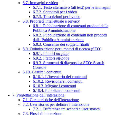
6.7. Immagini e video
6.7.1. Testo alternativo (alt text) per le immagini
6.7.2. Sottotitoli per i video
6.7.3. Trascrizioni per i video
6.8. Proprietà intellettuale e privacy
6.8.1. Pubblicazione di contenuti prodotti dalla
Pubblica Amministrazione
6.8.2. Pubblicazione di contenuti non prodotti
dalla Pubblica Amministrazione
6.8.3. Consenso dei soggetti ritratti
6.9. Ottimizzazione per i motori di ricerca (SEO)
6.9.1. I fattori
on-page
6.9.2. I fattori
off-page
6.9.3. Strumenti di diagnostica SEO: Search
Console
6.10. Gestire i contenuti
6.10.1. L’inventario dei contenuti
6.10.2. Revisionare i contenuti
6.10.3. Migrare i contenuti
6.10.4. Pubblicare i contenuti
7. Progettazione dell’interazione
7.1. Caratteristiche dell’interazione
7.2. User stories per definire l’interazione
7.2.1. Differenza tra scenari e user stories
7.3. Flussi di interazione