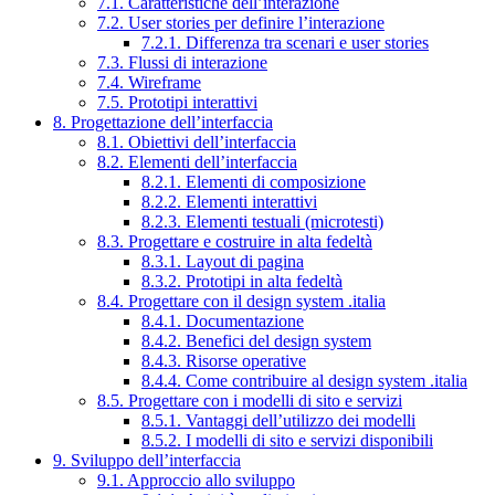
7.1. Caratteristiche dell’interazione
7.2. User stories per definire l’interazione
7.2.1. Differenza tra scenari e user stories
7.3. Flussi di interazione
7.4. Wireframe
7.5. Prototipi interattivi
8. Progettazione dell’interfaccia
8.1. Obiettivi dell’interfaccia
8.2. Elementi dell’interfaccia
8.2.1. Elementi di composizione
8.2.2. Elementi interattivi
8.2.3. Elementi testuali (microtesti)
8.3. Progettare e costruire in alta fedeltà
8.3.1. Layout di pagina
8.3.2. Prototipi in alta fedeltà
8.4. Progettare con il design system .italia
8.4.1. Documentazione
8.4.2. Benefici del design system
8.4.3. Risorse operative
8.4.4. Come contribuire al design system .italia
8.5. Progettare con i modelli di sito e servizi
8.5.1. Vantaggi dell’utilizzo dei modelli
8.5.2. I modelli di sito e servizi disponibili
9. Sviluppo dell’interfaccia
9.1. Approccio allo sviluppo