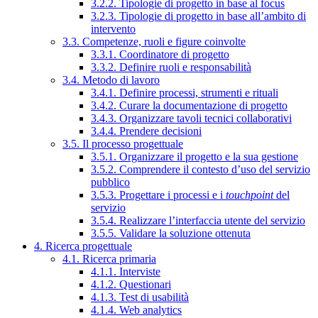
3.2.2. Tipologie di progetto in base al focus
3.2.3. Tipologie di progetto in base all’ambito di
intervento
3.3. Competenze, ruoli e figure coinvolte
3.3.1. Coordinatore di progetto
3.3.2. Definire ruoli e responsabilità
3.4. Metodo di lavoro
3.4.1. Definire processi, strumenti e rituali
3.4.2. Curare la documentazione di progetto
3.4.3. Organizzare tavoli tecnici collaborativi
3.4.4. Prendere decisioni
3.5. Il processo progettuale
3.5.1. Organizzare il progetto e la sua gestione
3.5.2. Comprendere il contesto d’uso del servizio
pubblico
3.5.3. Progettare i processi e i
touchpoint
del
servizio
3.5.4. Realizzare l’interfaccia utente del servizio
3.5.5. Validare la soluzione ottenuta
4. Ricerca progettuale
4.1. Ricerca primaria
4.1.1. Interviste
4.1.2. Questionari
4.1.3. Test di usabilità
4.1.4. Web analytics