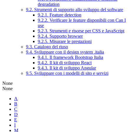
degradation
9.2. Strumenti di supporto allo sviluppo del software
9.2.1. Feature detection
9.2.2. Verificare le feature disponibili con Can I
use
9.2.3. Strumenti e risorse per CSS e JavaScript
9.2.4. Supporto browser
9.2.5. Misurare le prestazioni
9.3. Catalogo del riuso
9.4. Sviluppare con il design system .italia
9.4.1. Il framework Bootstrap Italia
9.4.2. Il kit di sviluppo React
9.4.3. Il kit di sviluppo Angular
9.5. Sviluppare con i modelli di sito e servizi
None
None
A
B
C
D
E
I
M