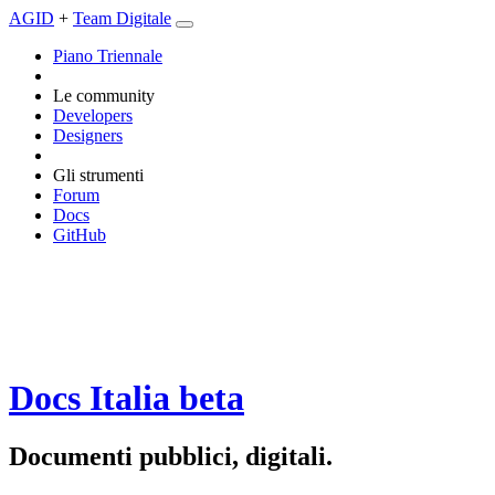
AGID
+
Team Digitale
Piano Triennale
Le community
Developers
Designers
Gli strumenti
Forum
Docs
GitHub
Docs Italia
beta
Documenti pubblici, digitali.