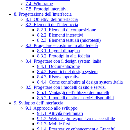
7.4. Wireframe
7.5. Prototipi interattivi
8. Progettazione dell’interfaccia
8.1. Obiettivi dell’interfaccia
8.2. Elementi dell’interfaccia
8.2.1. Elementi di composizione
8.2.2. Elementi interattivi
8.2.3. Elementi testuali (microtesti)
8.3. Progettare e costruire in alta fedeltà
8.3.1. Layout di pagina
8.3.2. Prototipi in alta fedeltà
8.4. Progettare con il design system .italia
8.4.1. Documentazione
8.4.2. Benefici del design system
8.4.3. Risorse operative
8.4.4. Come contribuire al design system .italia
8.5. Progettare con i modelli di sito e servizi
8.5.1. Vantaggi dell’utilizzo dei modelli
8.5.2. I modelli di sito e servizi disponibili
9. Sviluppo dell’interfaccia
9.1. Approccio allo sviluppo
9.1.1. Attività preliminari
9.1.2. Web design responsivo e accessibile
9.1.3. Mobile first
9.1.4. Progressive enhancement e Graceful