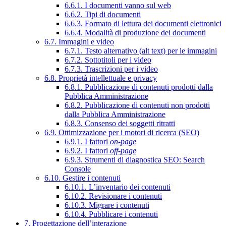
6.6.1. I documenti vanno sul web
6.6.2. Tipi di documenti
6.6.3. Formato di lettura dei documenti elettronici
6.6.4. Modalità di produzione dei documenti
6.7. Immagini e video
6.7.1. Testo alternativo (alt text) per le immagini
6.7.2. Sottotitoli per i video
6.7.3. Trascrizioni per i video
6.8. Proprietà intellettuale e privacy
6.8.1. Pubblicazione di contenuti prodotti dalla
Pubblica Amministrazione
6.8.2. Pubblicazione di contenuti non prodotti
dalla Pubblica Amministrazione
6.8.3. Consenso dei soggetti ritratti
6.9. Ottimizzazione per i motori di ricerca (SEO)
6.9.1. I fattori
on-page
6.9.2. I fattori
off-page
6.9.3. Strumenti di diagnostica SEO: Search
Console
6.10. Gestire i contenuti
6.10.1. L’inventario dei contenuti
6.10.2. Revisionare i contenuti
6.10.3. Migrare i contenuti
6.10.4. Pubblicare i contenuti
7. Progettazione dell’interazione