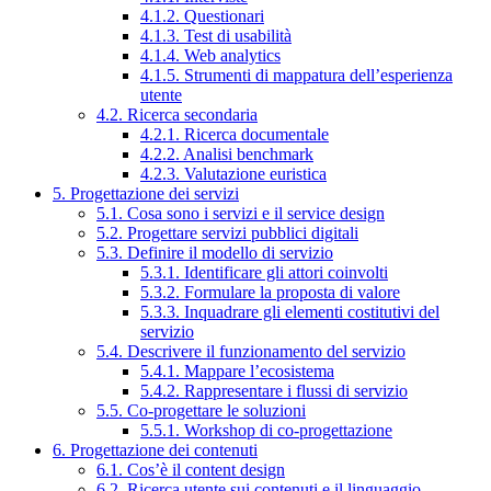
4.1.2. Questionari
4.1.3. Test di usabilità
4.1.4. Web analytics
4.1.5. Strumenti di mappatura dell’esperienza
utente
4.2. Ricerca secondaria
4.2.1. Ricerca documentale
4.2.2. Analisi benchmark
4.2.3. Valutazione euristica
5. Progettazione dei servizi
5.1. Cosa sono i servizi e il service design
5.2. Progettare servizi pubblici digitali
5.3. Definire il modello di servizio
5.3.1. Identificare gli attori coinvolti
5.3.2. Formulare la proposta di valore
5.3.3. Inquadrare gli elementi costitutivi del
servizio
5.4. Descrivere il funzionamento del servizio
5.4.1. Mappare l’ecosistema
5.4.2. Rappresentare i flussi di servizio
5.5. Co-progettare le soluzioni
5.5.1. Workshop di co-progettazione
6. Progettazione dei contenuti
6.1. Cos’è il content design
6.2. Ricerca utente sui contenuti e il linguaggio