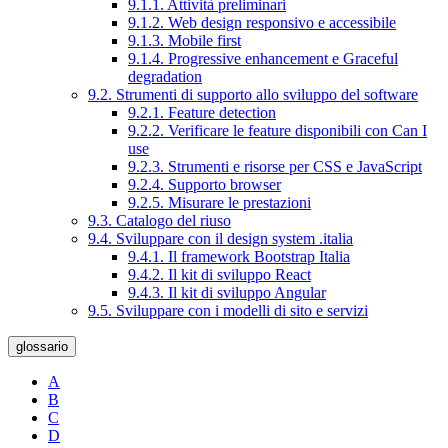
9.1.1. Attività preliminari
9.1.2. Web design responsivo e accessibile
9.1.3. Mobile first
9.1.4. Progressive enhancement e Graceful
degradation
9.2. Strumenti di supporto allo sviluppo del software
9.2.1. Feature detection
9.2.2. Verificare le feature disponibili con Can I
use
9.2.3. Strumenti e risorse per CSS e JavaScript
9.2.4. Supporto browser
9.2.5. Misurare le prestazioni
9.3. Catalogo del riuso
9.4. Sviluppare con il design system .italia
9.4.1. Il framework Bootstrap Italia
9.4.2. Il kit di sviluppo React
9.4.3. Il kit di sviluppo Angular
9.5. Sviluppare con i modelli di sito e servizi
glossario
A
B
C
D