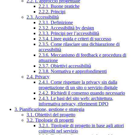
2.2. L’approccio progettuale
2.2.1. Buone pratiche
2.2.2. Principi
2.3. Accessibilità
2.3.1. Definizione
2.3.2. Accessibilità by design
2.3.3. Principi per l’accessibilità
2.3.4. Linee guida e criteri di successo
2.3.5. Come rilasciare una dichiarazione di
accessibilità
2.3.6. Meccanismo di feedback e procedura di
attuazione
2.3.7. Obiettivi accessibilità
2.3.8. Normativa e approfondimenti
2.4. Privacy
2.4.1. Come rispettare la privacy sin dalla
progettazione di un sito o servizio digitale
2.4.2. Richiedi il consenso quando necessario
2.4.3. Le basi del sito web: architettura,
informativa privacy, riferimenti DPO
3. Pianificazione, gestione e strategia
3.1. Obiettivi del progetto
3.2. Tipologie di progetti
3.2.1. Tipologie di progetto in base agli attori
coinvolti nel servizio