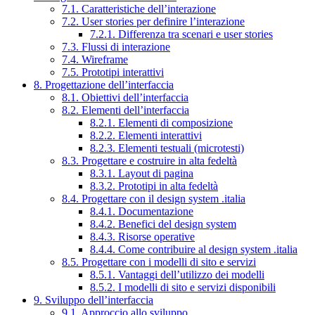
7.1. Caratteristiche dell’interazione
7.2. User stories per definire l’interazione
7.2.1. Differenza tra scenari e user stories
7.3. Flussi di interazione
7.4. Wireframe
7.5. Prototipi interattivi
8. Progettazione dell’interfaccia
8.1. Obiettivi dell’interfaccia
8.2. Elementi dell’interfaccia
8.2.1. Elementi di composizione
8.2.2. Elementi interattivi
8.2.3. Elementi testuali (microtesti)
8.3. Progettare e costruire in alta fedeltà
8.3.1. Layout di pagina
8.3.2. Prototipi in alta fedeltà
8.4. Progettare con il design system .italia
8.4.1. Documentazione
8.4.2. Benefici del design system
8.4.3. Risorse operative
8.4.4. Come contribuire al design system .italia
8.5. Progettare con i modelli di sito e servizi
8.5.1. Vantaggi dell’utilizzo dei modelli
8.5.2. I modelli di sito e servizi disponibili
9. Sviluppo dell’interfaccia
9.1. Approccio allo sviluppo