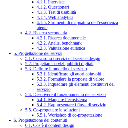
4.1.1. Interviste
4.1.2. Questionari
4.1.3. Test di usabilità
4.1.4. Web analytics
4.1.5. Strumenti di mappatura dell’esperienza
utente
4.2. Ricerca secondaria
4.2.1. Ricerca documentale
4.2.2. Analisi benchmark
4.2.3. Valutazione euristica
5. Progettazione dei servizi
5.1. Cosa sono i servizi e il service design
5.2. Progettare servizi pubblici digitali
5.3. Definire il modello di servizio
5.3.1. Identificare gli attori coinvolti
5.3.2. Formulare la proposta di valore
5.3.3. Inquadrare gli elementi costitutivi del
servizio
5.4. Descrivere il funzionamento del servizio
5.4.1. Mappare l’ecosistema
5.4.2. Rappresentare i flussi di servizio
5.5. Co-progettare le soluzioni
5.5.1. Workshop di co-progettazione
6. Progettazione dei contenuti
6.1. Cos’è il content design