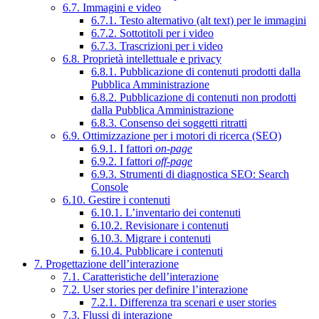
6.7. Immagini e video
6.7.1. Testo alternativo (alt text) per le immagini
6.7.2. Sottotitoli per i video
6.7.3. Trascrizioni per i video
6.8. Proprietà intellettuale e privacy
6.8.1. Pubblicazione di contenuti prodotti dalla
Pubblica Amministrazione
6.8.2. Pubblicazione di contenuti non prodotti
dalla Pubblica Amministrazione
6.8.3. Consenso dei soggetti ritratti
6.9. Ottimizzazione per i motori di ricerca (SEO)
6.9.1. I fattori
on-page
6.9.2. I fattori
off-page
6.9.3. Strumenti di diagnostica SEO: Search
Console
6.10. Gestire i contenuti
6.10.1. L’inventario dei contenuti
6.10.2. Revisionare i contenuti
6.10.3. Migrare i contenuti
6.10.4. Pubblicare i contenuti
7. Progettazione dell’interazione
7.1. Caratteristiche dell’interazione
7.2. User stories per definire l’interazione
7.2.1. Differenza tra scenari e user stories
7.3. Flussi di interazione