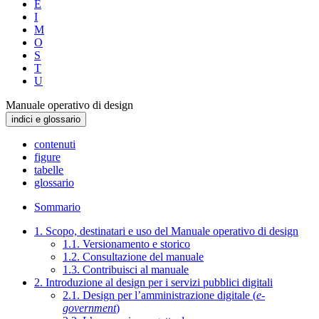
E
I
M
O
S
T
U
Manuale operativo di design
indici e glossario
contenuti
figure
tabelle
glossario
Sommario
1. Scopo, destinatari e uso del Manuale operativo di design
1.1. Versionamento e storico
1.2. Consultazione del manuale
1.3. Contribuisci al manuale
2. Introduzione al design per i servizi pubblici digitali
2.1. Design per l’amministrazione digitale (
e-
government
)