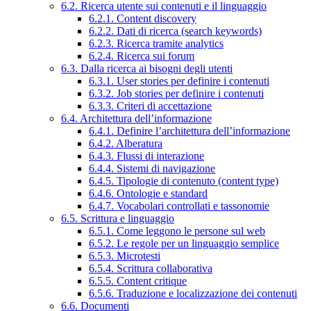
6.2. Ricerca utente sui contenuti e il linguaggio
6.2.1. Content discovery
6.2.2. Dati di ricerca (search keywords)
6.2.3. Ricerca tramite analytics
6.2.4. Ricerca sui forum
6.3. Dalla ricerca ai bisogni degli utenti
6.3.1. User stories per definire i contenuti
6.3.2. Job stories per definire i contenuti
6.3.3. Criteri di accettazione
6.4. Architettura dell’informazione
6.4.1. Definire l’architettura dell’informazione
6.4.2. Alberatura
6.4.3. Flussi di interazione
6.4.4. Sistemi di navigazione
6.4.5. Tipologie di contenuto (content type)
6.4.6. Ontologie e standard
6.4.7. Vocabolari controllati e tassonomie
6.5. Scrittura e linguaggio
6.5.1. Come leggono le persone sul web
6.5.2. Le regole per un linguaggio semplice
6.5.3. Microtesti
6.5.4. Scrittura collaborativa
6.5.5. Content critique
6.5.6. Traduzione e localizzazione dei contenuti
6.6. Documenti