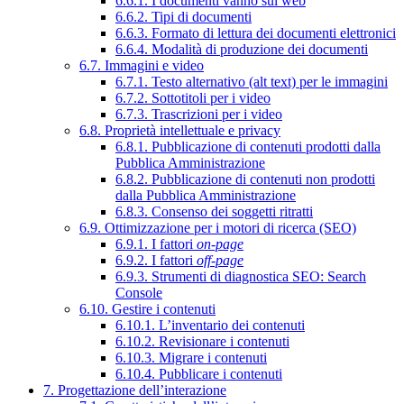
6.6.1. I documenti vanno sul web
6.6.2. Tipi di documenti
6.6.3. Formato di lettura dei documenti elettronici
6.6.4. Modalità di produzione dei documenti
6.7. Immagini e video
6.7.1. Testo alternativo (alt text) per le immagini
6.7.2. Sottotitoli per i video
6.7.3. Trascrizioni per i video
6.8. Proprietà intellettuale e privacy
6.8.1. Pubblicazione di contenuti prodotti dalla
Pubblica Amministrazione
6.8.2. Pubblicazione di contenuti non prodotti
dalla Pubblica Amministrazione
6.8.3. Consenso dei soggetti ritratti
6.9. Ottimizzazione per i motori di ricerca (SEO)
6.9.1. I fattori
on-page
6.9.2. I fattori
off-page
6.9.3. Strumenti di diagnostica SEO: Search
Console
6.10. Gestire i contenuti
6.10.1. L’inventario dei contenuti
6.10.2. Revisionare i contenuti
6.10.3. Migrare i contenuti
6.10.4. Pubblicare i contenuti
7. Progettazione dell’interazione