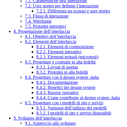
7.1. Caratteristiche dell’interazione
7.2. User stories per definire l’interazione
7.2.1. Differenza tra scenari e user stories
7.3. Flussi di interazione
7.4. Wireframe
7.5. Prototipi interattivi
8. Progettazione dell’interfaccia
8.1. Obiettivi dell’interfaccia
8.2. Elementi dell’interfaccia
8.2.1. Elementi di composizione
8.2.2. Elementi interattivi
8.2.3. Elementi testuali (microtesti)
8.3. Progettare e costruire in alta fedeltà
8.3.1. Layout di pagina
8.3.2. Prototipi in alta fedeltà
8.4. Progettare con il design system .italia
8.4.1. Documentazione
8.4.2. Benefici del design system
8.4.3. Risorse operative
8.4.4. Come contribuire al design system .italia
8.5. Progettare con i modelli di sito e servizi
8.5.1. Vantaggi dell’utilizzo dei modelli
8.5.2. I modelli di sito e servizi disponibili
9. Sviluppo dell’interfaccia
9.1. Approccio allo sviluppo