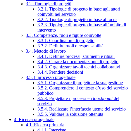
3.2. Tipologie di progetti
3.2.1. Tipologie di progetto in base agli attori
coinvolti nel servizio
3.2.2. Tipologie di progetto in base al focus
3.2.3. Tipologie di progetto in base all’ambito di
intervento
3.3. Competenze, ruoli e figure coinvolte
3.3.1. Coordinatore di progetto
3.3.2. Definire ruoli e responsabilità
3.4. Metodo di lavoro
3.4.1. Definire processi, strumenti e rituali
3.4.2. Curare la documentazione di progetto
3.4.3. Organizzare tavoli tecnici collaborativi
3.4.4. Prendere decisioni
3.5. Il processo progettuale
3.5.1. Organizzare il progetto e la sua gestione
3.5.2. Comprendere il contesto d’uso del servizio
pubblico
3.5.3. Progettare i processi e i
touchpoint
del
servizio
3.5.4. Realizzare l’interfaccia utente del servizio
3.5.5. Validare la soluzione ottenuta
4. Ricerca progettuale
4.1. Ricerca primaria
4.1.1. Interviste