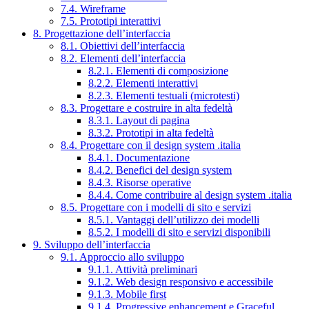
7.4. Wireframe
7.5. Prototipi interattivi
8. Progettazione dell’interfaccia
8.1. Obiettivi dell’interfaccia
8.2. Elementi dell’interfaccia
8.2.1. Elementi di composizione
8.2.2. Elementi interattivi
8.2.3. Elementi testuali (microtesti)
8.3. Progettare e costruire in alta fedeltà
8.3.1. Layout di pagina
8.3.2. Prototipi in alta fedeltà
8.4. Progettare con il design system .italia
8.4.1. Documentazione
8.4.2. Benefici del design system
8.4.3. Risorse operative
8.4.4. Come contribuire al design system .italia
8.5. Progettare con i modelli di sito e servizi
8.5.1. Vantaggi dell’utilizzo dei modelli
8.5.2. I modelli di sito e servizi disponibili
9. Sviluppo dell’interfaccia
9.1. Approccio allo sviluppo
9.1.1. Attività preliminari
9.1.2. Web design responsivo e accessibile
9.1.3. Mobile first
9.1.4. Progressive enhancement e Graceful