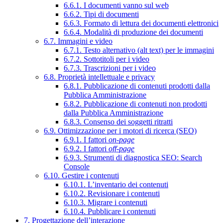
6.6.1. I documenti vanno sul web
6.6.2. Tipi di documenti
6.6.3. Formato di lettura dei documenti elettronici
6.6.4. Modalità di produzione dei documenti
6.7. Immagini e video
6.7.1. Testo alternativo (alt text) per le immagini
6.7.2. Sottotitoli per i video
6.7.3. Trascrizioni per i video
6.8. Proprietà intellettuale e privacy
6.8.1. Pubblicazione di contenuti prodotti dalla
Pubblica Amministrazione
6.8.2. Pubblicazione di contenuti non prodotti
dalla Pubblica Amministrazione
6.8.3. Consenso dei soggetti ritratti
6.9. Ottimizzazione per i motori di ricerca (SEO)
6.9.1. I fattori
on-page
6.9.2. I fattori
off-page
6.9.3. Strumenti di diagnostica SEO: Search
Console
6.10. Gestire i contenuti
6.10.1. L’inventario dei contenuti
6.10.2. Revisionare i contenuti
6.10.3. Migrare i contenuti
6.10.4. Pubblicare i contenuti
7. Progettazione dell’interazione