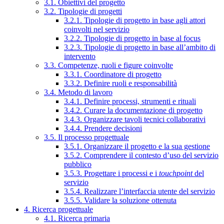
3.1. Obiettivi del progetto
3.2. Tipologie di progetti
3.2.1. Tipologie di progetto in base agli attori
coinvolti nel servizio
3.2.2. Tipologie di progetto in base al focus
3.2.3. Tipologie di progetto in base all’ambito di
intervento
3.3. Competenze, ruoli e figure coinvolte
3.3.1. Coordinatore di progetto
3.3.2. Definire ruoli e responsabilità
3.4. Metodo di lavoro
3.4.1. Definire processi, strumenti e rituali
3.4.2. Curare la documentazione di progetto
3.4.3. Organizzare tavoli tecnici collaborativi
3.4.4. Prendere decisioni
3.5. Il processo progettuale
3.5.1. Organizzare il progetto e la sua gestione
3.5.2. Comprendere il contesto d’uso del servizio
pubblico
3.5.3. Progettare i processi e i
touchpoint
del
servizio
3.5.4. Realizzare l’interfaccia utente del servizio
3.5.5. Validare la soluzione ottenuta
4. Ricerca progettuale
4.1. Ricerca primaria