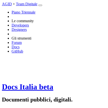
AGID
+
Team Digitale
Piano Triennale
Le community
Developers
Designers
Gli strumenti
Forum
Docs
GitHub
Docs Italia
beta
Documenti pubblici, digitali.