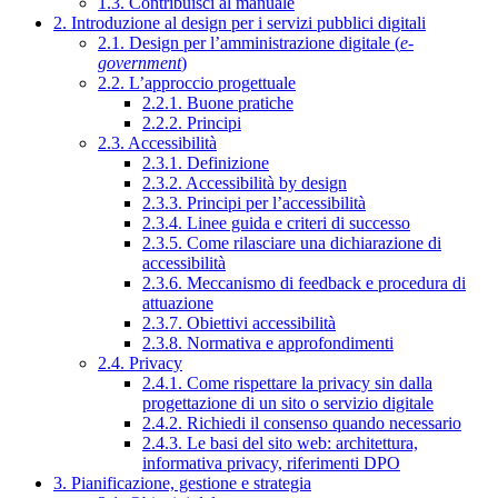
1.3. Contribuisci al manuale
2. Introduzione al design per i servizi pubblici digitali
2.1. Design per l’amministrazione digitale (
e-
government
)
2.2. L’approccio progettuale
2.2.1. Buone pratiche
2.2.2. Principi
2.3. Accessibilità
2.3.1. Definizione
2.3.2. Accessibilità by design
2.3.3. Principi per l’accessibilità
2.3.4. Linee guida e criteri di successo
2.3.5. Come rilasciare una dichiarazione di
accessibilità
2.3.6. Meccanismo di feedback e procedura di
attuazione
2.3.7. Obiettivi accessibilità
2.3.8. Normativa e approfondimenti
2.4. Privacy
2.4.1. Come rispettare la privacy sin dalla
progettazione di un sito o servizio digitale
2.4.2. Richiedi il consenso quando necessario
2.4.3. Le basi del sito web: architettura,
informativa privacy, riferimenti DPO
3. Pianificazione, gestione e strategia