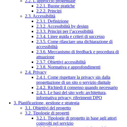
2.2. L’approccio progettuale
2.2.1. Buone pratiche
2.2.2. Principi
2.3. Accessibilità
2.3.1. Definizione
2.3.2. Accessibilità by design
2.3.3. Principi per l’accessibilità
2.3.4. Linee guida e criteri di successo
2.3.5. Come rilasciare una dichiarazione di
accessibilità
2.3.6. Meccanismo di feedback e procedura di
attuazione
2.3.7. Obiettivi accessibilità
2.3.8. Normativa e approfondimenti
2.4. Privacy
2.4.1. Come rispettare la privacy sin dalla
progettazione di un sito o servizio digitale
2.4.2. Richiedi il consenso quando necessario
2.4.3. Le basi del sito web: architettura,
informativa privacy, riferimenti DPO
3. Pianificazione, gestione e strategia
3.1. Obiettivi del progetto
3.2. Tipologie di progetti
3.2.1. Tipologie di progetto in base agli attori
coinvolti nel servizio