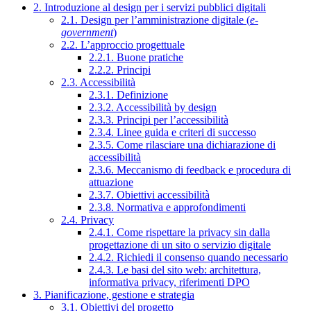
2. Introduzione al design per i servizi pubblici digitali
2.1. Design per l’amministrazione digitale (
e-
government
)
2.2. L’approccio progettuale
2.2.1. Buone pratiche
2.2.2. Principi
2.3. Accessibilità
2.3.1. Definizione
2.3.2. Accessibilità by design
2.3.3. Principi per l’accessibilità
2.3.4. Linee guida e criteri di successo
2.3.5. Come rilasciare una dichiarazione di
accessibilità
2.3.6. Meccanismo di feedback e procedura di
attuazione
2.3.7. Obiettivi accessibilità
2.3.8. Normativa e approfondimenti
2.4. Privacy
2.4.1. Come rispettare la privacy sin dalla
progettazione di un sito o servizio digitale
2.4.2. Richiedi il consenso quando necessario
2.4.3. Le basi del sito web: architettura,
informativa privacy, riferimenti DPO
3. Pianificazione, gestione e strategia
3.1. Obiettivi del progetto