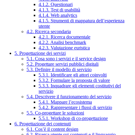
4.1.2. Questionari
4.1.3. Test di usabilità
4.1.4. Web analytics
4.1.5. Strumenti di mappatura dell’esperienza
utente
4.2. Ricerca secondaria
4.2.1. Ricerca documentale
4.2.2. Analisi benchmark
4.2.3. Valutazione euristica
5. Progettazione dei servizi
5.1. Cosa sono i servizi e il service design
5.2. Progettare servizi pubblici digitali
5.3. Definire il modello di servizio
5.3.1. Identificare gli attori coinvolti
5.3.2. Formulare la proposta di valore
5.3.3. Inquadrare gli elementi costitutivi del
servizio
5.4. Descrivere il funzionamento del servizio
5.4.1. Mappare l’ecosistema
5.4.2. Rappresentare i flussi di servizio
5.5. Co-progettare le soluzioni
5.5.1. Workshop di co-progettazione
6. Progettazione dei contenuti
6.1. Cos’è il content design
6.2. Ricerca utente sui contenuti e il linguaggio