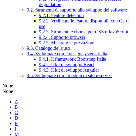
degradation
9.2. Strumenti di supporto allo sviluppo del software
9.2.1. Feature detection
9.2.2. Verificare le feature disponibili con Can I
use
9.2.3. Strumenti e risorse per CSS e JavaScript
9.2.4. Supporto browser
9.2.5. Misurare le prestazioni
9.3. Catalogo del riuso
9.4. Sviluppare con il design system .italia
9.4.1. Il framework Bootstrap Italia
9.4.2. Il kit di sviluppo React
9.4.3. Il kit di sviluppo Angular
9.5. Sviluppare con i modelli di sito e servizi
None
None
A
B
C
D
E
I
M