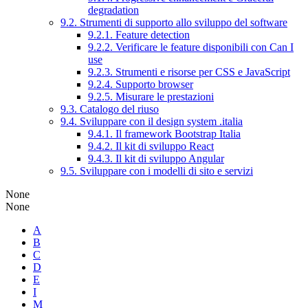
degradation
9.2. Strumenti di supporto allo sviluppo del software
9.2.1. Feature detection
9.2.2. Verificare le feature disponibili con Can I
use
9.2.3. Strumenti e risorse per CSS e JavaScript
9.2.4. Supporto browser
9.2.5. Misurare le prestazioni
9.3. Catalogo del riuso
9.4. Sviluppare con il design system .italia
9.4.1. Il framework Bootstrap Italia
9.4.2. Il kit di sviluppo React
9.4.3. Il kit di sviluppo Angular
9.5. Sviluppare con i modelli di sito e servizi
None
None
A
B
C
D
E
I
M