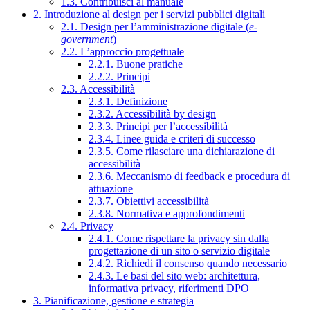
1.3. Contribuisci al manuale
2. Introduzione al design per i servizi pubblici digitali
2.1. Design per l’amministrazione digitale (
e-
government
)
2.2. L’approccio progettuale
2.2.1. Buone pratiche
2.2.2. Principi
2.3. Accessibilità
2.3.1. Definizione
2.3.2. Accessibilità by design
2.3.3. Principi per l’accessibilità
2.3.4. Linee guida e criteri di successo
2.3.5. Come rilasciare una dichiarazione di
accessibilità
2.3.6. Meccanismo di feedback e procedura di
attuazione
2.3.7. Obiettivi accessibilità
2.3.8. Normativa e approfondimenti
2.4. Privacy
2.4.1. Come rispettare la privacy sin dalla
progettazione di un sito o servizio digitale
2.4.2. Richiedi il consenso quando necessario
2.4.3. Le basi del sito web: architettura,
informativa privacy, riferimenti DPO
3. Pianificazione, gestione e strategia