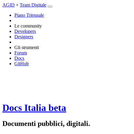
AGID
+
Team Digitale
Piano Triennale
Le community
Developers
Designers
Gli strumenti
Forum
Docs
GitHub
Docs Italia
beta
Documenti pubblici, digitali.