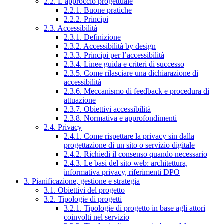
2.2. L’approccio progettuale
2.2.1. Buone pratiche
2.2.2. Principi
2.3. Accessibilità
2.3.1. Definizione
2.3.2. Accessibilità by design
2.3.3. Principi per l’accessibilità
2.3.4. Linee guida e criteri di successo
2.3.5. Come rilasciare una dichiarazione di
accessibilità
2.3.6. Meccanismo di feedback e procedura di
attuazione
2.3.7. Obiettivi accessibilità
2.3.8. Normativa e approfondimenti
2.4. Privacy
2.4.1. Come rispettare la privacy sin dalla
progettazione di un sito o servizio digitale
2.4.2. Richiedi il consenso quando necessario
2.4.3. Le basi del sito web: architettura,
informativa privacy, riferimenti DPO
3. Pianificazione, gestione e strategia
3.1. Obiettivi del progetto
3.2. Tipologie di progetti
3.2.1. Tipologie di progetto in base agli attori
coinvolti nel servizio