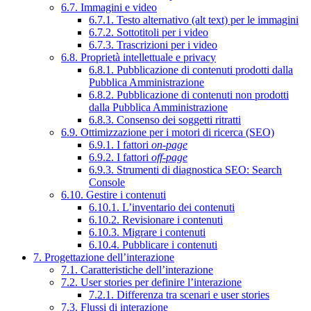
6.7. Immagini e video
6.7.1. Testo alternativo (alt text) per le immagini
6.7.2. Sottotitoli per i video
6.7.3. Trascrizioni per i video
6.8. Proprietà intellettuale e privacy
6.8.1. Pubblicazione di contenuti prodotti dalla
Pubblica Amministrazione
6.8.2. Pubblicazione di contenuti non prodotti
dalla Pubblica Amministrazione
6.8.3. Consenso dei soggetti ritratti
6.9. Ottimizzazione per i motori di ricerca (SEO)
6.9.1. I fattori
on-page
6.9.2. I fattori
off-page
6.9.3. Strumenti di diagnostica SEO: Search
Console
6.10. Gestire i contenuti
6.10.1. L’inventario dei contenuti
6.10.2. Revisionare i contenuti
6.10.3. Migrare i contenuti
6.10.4. Pubblicare i contenuti
7. Progettazione dell’interazione
7.1. Caratteristiche dell’interazione
7.2. User stories per definire l’interazione
7.2.1. Differenza tra scenari e user stories
7.3. Flussi di interazione