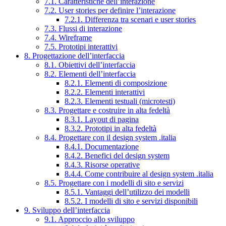
7.1. Caratteristiche dell’interazione
7.2. User stories per definire l’interazione
7.2.1. Differenza tra scenari e user stories
7.3. Flussi di interazione
7.4. Wireframe
7.5. Prototipi interattivi
8. Progettazione dell’interfaccia
8.1. Obiettivi dell’interfaccia
8.2. Elementi dell’interfaccia
8.2.1. Elementi di composizione
8.2.2. Elementi interattivi
8.2.3. Elementi testuali (microtesti)
8.3. Progettare e costruire in alta fedeltà
8.3.1. Layout di pagina
8.3.2. Prototipi in alta fedeltà
8.4. Progettare con il design system .italia
8.4.1. Documentazione
8.4.2. Benefici del design system
8.4.3. Risorse operative
8.4.4. Come contribuire al design system .italia
8.5. Progettare con i modelli di sito e servizi
8.5.1. Vantaggi dell’utilizzo dei modelli
8.5.2. I modelli di sito e servizi disponibili
9. Sviluppo dell’interfaccia
9.1. Approccio allo sviluppo