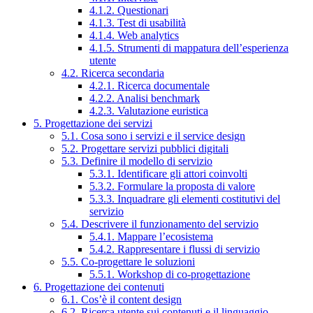
4.1.2. Questionari
4.1.3. Test di usabilità
4.1.4. Web analytics
4.1.5. Strumenti di mappatura dell’esperienza
utente
4.2. Ricerca secondaria
4.2.1. Ricerca documentale
4.2.2. Analisi benchmark
4.2.3. Valutazione euristica
5. Progettazione dei servizi
5.1. Cosa sono i servizi e il service design
5.2. Progettare servizi pubblici digitali
5.3. Definire il modello di servizio
5.3.1. Identificare gli attori coinvolti
5.3.2. Formulare la proposta di valore
5.3.3. Inquadrare gli elementi costitutivi del
servizio
5.4. Descrivere il funzionamento del servizio
5.4.1. Mappare l’ecosistema
5.4.2. Rappresentare i flussi di servizio
5.5. Co-progettare le soluzioni
5.5.1. Workshop di co-progettazione
6. Progettazione dei contenuti
6.1. Cos’è il content design
6.2. Ricerca utente sui contenuti e il linguaggio