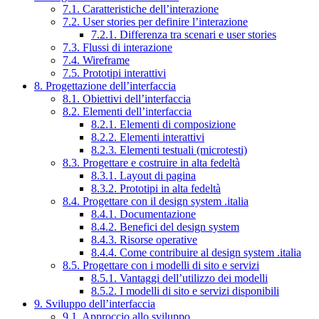
7.1. Caratteristiche dell’interazione
7.2. User stories per definire l’interazione
7.2.1. Differenza tra scenari e user stories
7.3. Flussi di interazione
7.4. Wireframe
7.5. Prototipi interattivi
8. Progettazione dell’interfaccia
8.1. Obiettivi dell’interfaccia
8.2. Elementi dell’interfaccia
8.2.1. Elementi di composizione
8.2.2. Elementi interattivi
8.2.3. Elementi testuali (microtesti)
8.3. Progettare e costruire in alta fedeltà
8.3.1. Layout di pagina
8.3.2. Prototipi in alta fedeltà
8.4. Progettare con il design system .italia
8.4.1. Documentazione
8.4.2. Benefici del design system
8.4.3. Risorse operative
8.4.4. Come contribuire al design system .italia
8.5. Progettare con i modelli di sito e servizi
8.5.1. Vantaggi dell’utilizzo dei modelli
8.5.2. I modelli di sito e servizi disponibili
9. Sviluppo dell’interfaccia
9.1. Approccio allo sviluppo