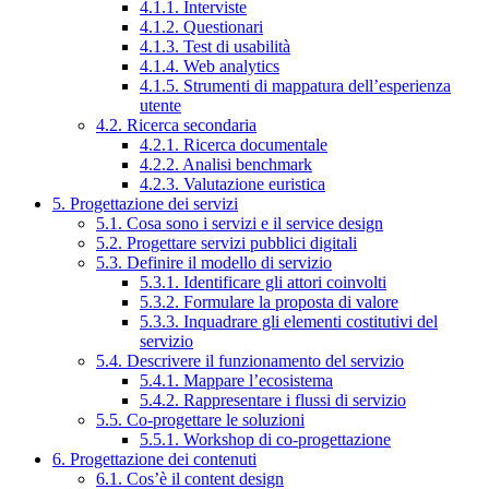
4.1.1. Interviste
4.1.2. Questionari
4.1.3. Test di usabilità
4.1.4. Web analytics
4.1.5. Strumenti di mappatura dell’esperienza
utente
4.2. Ricerca secondaria
4.2.1. Ricerca documentale
4.2.2. Analisi benchmark
4.2.3. Valutazione euristica
5. Progettazione dei servizi
5.1. Cosa sono i servizi e il service design
5.2. Progettare servizi pubblici digitali
5.3. Definire il modello di servizio
5.3.1. Identificare gli attori coinvolti
5.3.2. Formulare la proposta di valore
5.3.3. Inquadrare gli elementi costitutivi del
servizio
5.4. Descrivere il funzionamento del servizio
5.4.1. Mappare l’ecosistema
5.4.2. Rappresentare i flussi di servizio
5.5. Co-progettare le soluzioni
5.5.1. Workshop di co-progettazione
6. Progettazione dei contenuti
6.1. Cos’è il content design