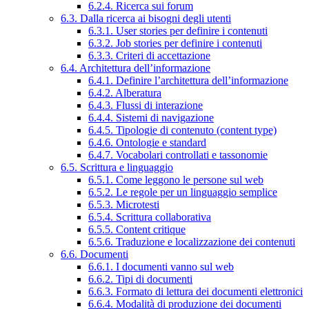
6.2.4. Ricerca sui forum
6.3. Dalla ricerca ai bisogni degli utenti
6.3.1. User stories per definire i contenuti
6.3.2. Job stories per definire i contenuti
6.3.3. Criteri di accettazione
6.4. Architettura dell’informazione
6.4.1. Definire l’architettura dell’informazione
6.4.2. Alberatura
6.4.3. Flussi di interazione
6.4.4. Sistemi di navigazione
6.4.5. Tipologie di contenuto (content type)
6.4.6. Ontologie e standard
6.4.7. Vocabolari controllati e tassonomie
6.5. Scrittura e linguaggio
6.5.1. Come leggono le persone sul web
6.5.2. Le regole per un linguaggio semplice
6.5.3. Microtesti
6.5.4. Scrittura collaborativa
6.5.5. Content critique
6.5.6. Traduzione e localizzazione dei contenuti
6.6. Documenti
6.6.1. I documenti vanno sul web
6.6.2. Tipi di documenti
6.6.3. Formato di lettura dei documenti elettronici
6.6.4. Modalità di produzione dei documenti