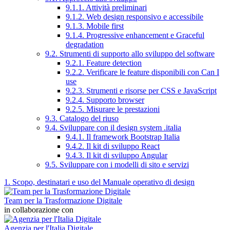
9.1.1. Attività preliminari
9.1.2. Web design responsivo e accessibile
9.1.3. Mobile first
9.1.4. Progressive enhancement e Graceful
degradation
9.2. Strumenti di supporto allo sviluppo del software
9.2.1. Feature detection
9.2.2. Verificare le feature disponibili con Can I
use
9.2.3. Strumenti e risorse per CSS e JavaScript
9.2.4. Supporto browser
9.2.5. Misurare le prestazioni
9.3. Catalogo del riuso
9.4. Sviluppare con il design system .italia
9.4.1. Il framework Bootstrap Italia
9.4.2. Il kit di sviluppo React
9.4.3. Il kit di sviluppo Angular
9.5. Sviluppare con i modelli di sito e servizi
1. Scopo, destinatari e uso del Manuale operativo di design
Team per la Trasformazione Digitale
in collaborazione con
Agenzia per l'Italia Digitale