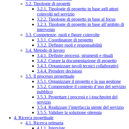
3.2. Tipologie di progetti
3.2.1. Tipologie di progetto in base agli attori
coinvolti nel servizio
3.2.2. Tipologie di progetto in base al focus
3.2.3. Tipologie di progetto in base all’ambito di
intervento
3.3. Competenze, ruoli e figure coinvolte
3.3.1. Coordinatore di progetto
3.3.2. Definire ruoli e responsabilità
3.4. Metodo di lavoro
3.4.1. Definire processi, strumenti e rituali
3.4.2. Curare la documentazione di progetto
3.4.3. Organizzare tavoli tecnici collaborativi
3.4.4. Prendere decisioni
3.5. Il processo progettuale
3.5.1. Organizzare il progetto e la sua gestione
3.5.2. Comprendere il contesto d’uso del servizio
pubblico
3.5.3. Progettare i processi e i
touchpoint
del
servizio
3.5.4. Realizzare l’interfaccia utente del servizio
3.5.5. Validare la soluzione ottenuta
4. Ricerca progettuale
4.1. Ricerca primaria
4.1.1. Interviste