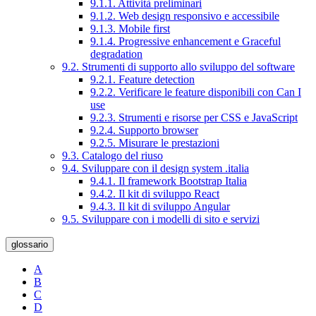
9.1.1. Attività preliminari
9.1.2. Web design responsivo e accessibile
9.1.3. Mobile first
9.1.4. Progressive enhancement e Graceful
degradation
9.2. Strumenti di supporto allo sviluppo del software
9.2.1. Feature detection
9.2.2. Verificare le feature disponibili con Can I
use
9.2.3. Strumenti e risorse per CSS e JavaScript
9.2.4. Supporto browser
9.2.5. Misurare le prestazioni
9.3. Catalogo del riuso
9.4. Sviluppare con il design system .italia
9.4.1. Il framework Bootstrap Italia
9.4.2. Il kit di sviluppo React
9.4.3. Il kit di sviluppo Angular
9.5. Sviluppare con i modelli di sito e servizi
glossario
A
B
C
D