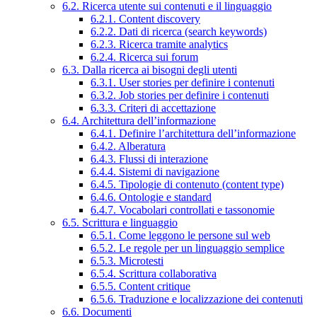
6.2. Ricerca utente sui contenuti e il linguaggio
6.2.1. Content discovery
6.2.2. Dati di ricerca (search keywords)
6.2.3. Ricerca tramite analytics
6.2.4. Ricerca sui forum
6.3. Dalla ricerca ai bisogni degli utenti
6.3.1. User stories per definire i contenuti
6.3.2. Job stories per definire i contenuti
6.3.3. Criteri di accettazione
6.4. Architettura dell’informazione
6.4.1. Definire l’architettura dell’informazione
6.4.2. Alberatura
6.4.3. Flussi di interazione
6.4.4. Sistemi di navigazione
6.4.5. Tipologie di contenuto (content type)
6.4.6. Ontologie e standard
6.4.7. Vocabolari controllati e tassonomie
6.5. Scrittura e linguaggio
6.5.1. Come leggono le persone sul web
6.5.2. Le regole per un linguaggio semplice
6.5.3. Microtesti
6.5.4. Scrittura collaborativa
6.5.5. Content critique
6.5.6. Traduzione e localizzazione dei contenuti
6.6. Documenti