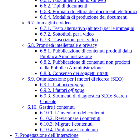
6.6.1. I documenti vanno sul web
6.6.2. Tipi di documenti
6.6.3. Formato di lettura dei documenti elettronici
6.6.4. Modalità di produzione dei documenti
6.7. Immagini e video
6.7.1. Testo alternativo (alt text) per le immagini
6.7.2. Sottotitoli per i video
6.7.3. Trascrizioni per i video
6.8. Proprietà intellettuale e privacy
6.8.1. Pubblicazione di contenuti prodotti dalla
Pubblica Amministrazione
6.8.2. Pubblicazione di contenuti non prodotti
dalla Pubblica Amministrazione
6.8.3. Consenso dei soggetti ritratti
6.9. Ottimizzazione per i motori di ricerca (SEO)
6.9.1. I fattori
on-page
6.9.2. I fattori
off-page
6.9.3. Strumenti di diagnostica SEO: Search
Console
6.10. Gestire i contenuti
6.10.1. L’inventario dei contenuti
6.10.2. Revisionare i contenuti
6.10.3. Migrare i contenuti
6.10.4. Pubblicare i contenuti
7. Progettazione dell’interazione