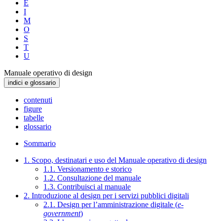
E
I
M
O
S
T
U
Manuale operativo di design
indici e glossario
contenuti
figure
tabelle
glossario
Sommario
1. Scopo, destinatari e uso del Manuale operativo di design
1.1. Versionamento e storico
1.2. Consultazione del manuale
1.3. Contribuisci al manuale
2. Introduzione al design per i servizi pubblici digitali
2.1. Design per l’amministrazione digitale (
e-
government
)