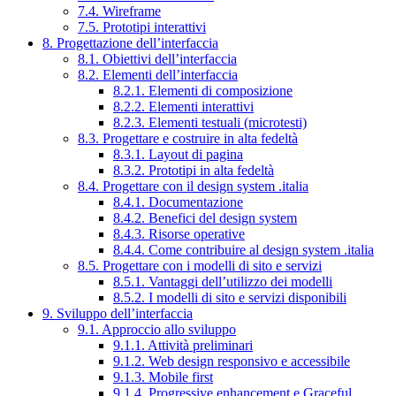
7.4. Wireframe
7.5. Prototipi interattivi
8. Progettazione dell’interfaccia
8.1. Obiettivi dell’interfaccia
8.2. Elementi dell’interfaccia
8.2.1. Elementi di composizione
8.2.2. Elementi interattivi
8.2.3. Elementi testuali (microtesti)
8.3. Progettare e costruire in alta fedeltà
8.3.1. Layout di pagina
8.3.2. Prototipi in alta fedeltà
8.4. Progettare con il design system .italia
8.4.1. Documentazione
8.4.2. Benefici del design system
8.4.3. Risorse operative
8.4.4. Come contribuire al design system .italia
8.5. Progettare con i modelli di sito e servizi
8.5.1. Vantaggi dell’utilizzo dei modelli
8.5.2. I modelli di sito e servizi disponibili
9. Sviluppo dell’interfaccia
9.1. Approccio allo sviluppo
9.1.1. Attività preliminari
9.1.2. Web design responsivo e accessibile
9.1.3. Mobile first
9.1.4. Progressive enhancement e Graceful