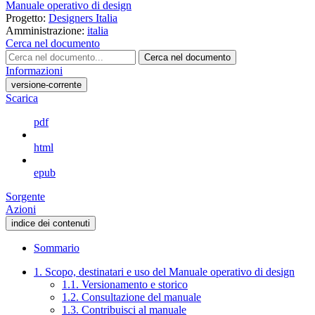
Manuale operativo di design
Progetto:
Designers Italia
Amministrazione:
italia
Cerca nel documento
Cerca nel documento
Informazioni
versione-corrente
Scarica
pdf
html
epub
Sorgente
Azioni
indice dei contenuti
Sommario
1. Scopo, destinatari e uso del Manuale operativo di design
1.1. Versionamento e storico
1.2. Consultazione del manuale
1.3. Contribuisci al manuale