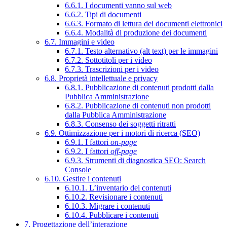
6.6.1. I documenti vanno sul web
6.6.2. Tipi di documenti
6.6.3. Formato di lettura dei documenti elettronici
6.6.4. Modalità di produzione dei documenti
6.7. Immagini e video
6.7.1. Testo alternativo (alt text) per le immagini
6.7.2. Sottotitoli per i video
6.7.3. Trascrizioni per i video
6.8. Proprietà intellettuale e privacy
6.8.1. Pubblicazione di contenuti prodotti dalla
Pubblica Amministrazione
6.8.2. Pubblicazione di contenuti non prodotti
dalla Pubblica Amministrazione
6.8.3. Consenso dei soggetti ritratti
6.9. Ottimizzazione per i motori di ricerca (SEO)
6.9.1. I fattori
on-page
6.9.2. I fattori
off-page
6.9.3. Strumenti di diagnostica SEO: Search
Console
6.10. Gestire i contenuti
6.10.1. L’inventario dei contenuti
6.10.2. Revisionare i contenuti
6.10.3. Migrare i contenuti
6.10.4. Pubblicare i contenuti
7. Progettazione dell’interazione