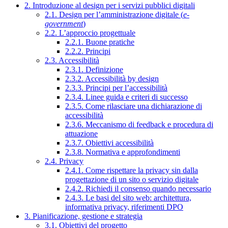
2. Introduzione al design per i servizi pubblici digitali
2.1. Design per l’amministrazione digitale (
e-
government
)
2.2. L’approccio progettuale
2.2.1. Buone pratiche
2.2.2. Principi
2.3. Accessibilità
2.3.1. Definizione
2.3.2. Accessibilità by design
2.3.3. Principi per l’accessibilità
2.3.4. Linee guida e criteri di successo
2.3.5. Come rilasciare una dichiarazione di
accessibilità
2.3.6. Meccanismo di feedback e procedura di
attuazione
2.3.7. Obiettivi accessibilità
2.3.8. Normativa e approfondimenti
2.4. Privacy
2.4.1. Come rispettare la privacy sin dalla
progettazione di un sito o servizio digitale
2.4.2. Richiedi il consenso quando necessario
2.4.3. Le basi del sito web: architettura,
informativa privacy, riferimenti DPO
3. Pianificazione, gestione e strategia
3.1. Obiettivi del progetto