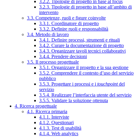
3.2.2. Tipologie di progetto in base al focus
3.2.3. Tipologie di progetto in base all’ambito di
intervento
3.3. Competenze, ruoli e figure coinvolte
3.3.1. Coordinatore di progetto
3.3.2. Definire ruoli e responsabilità
3.4. Metodo di lavoro
3.4.1. Definire processi, strumenti e rituali
3.4.2. Curare la documentazione di progetto
3.4.3. Organizzare tavoli tecnici collaborativi
3.4.4. Prendere decisioni
3.5. Il processo progettuale
3.5.1. Organizzare il progetto e la sua gestione
3.5.2. Comprendere il contesto d’uso del servizio
pubblico
3.5.3. Progettare i processi e i
touchpoint
del
servizio
3.5.4. Realizzare l’interfaccia utente del servizio
3.5.5. Validare la soluzione ottenuta
4. Ricerca progettuale
4.1. Ricerca primaria
4.1.1. Interviste
4.1.2. Questionari
4.1.3. Test di usabilità
4.1.4. Web analytics