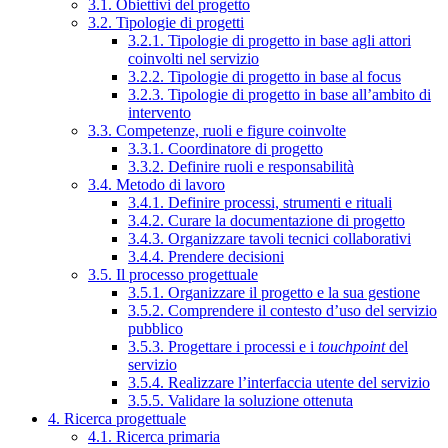
3.1. Obiettivi del progetto
3.2. Tipologie di progetti
3.2.1. Tipologie di progetto in base agli attori
coinvolti nel servizio
3.2.2. Tipologie di progetto in base al focus
3.2.3. Tipologie di progetto in base all’ambito di
intervento
3.3. Competenze, ruoli e figure coinvolte
3.3.1. Coordinatore di progetto
3.3.2. Definire ruoli e responsabilità
3.4. Metodo di lavoro
3.4.1. Definire processi, strumenti e rituali
3.4.2. Curare la documentazione di progetto
3.4.3. Organizzare tavoli tecnici collaborativi
3.4.4. Prendere decisioni
3.5. Il processo progettuale
3.5.1. Organizzare il progetto e la sua gestione
3.5.2. Comprendere il contesto d’uso del servizio
pubblico
3.5.3. Progettare i processi e i
touchpoint
del
servizio
3.5.4. Realizzare l’interfaccia utente del servizio
3.5.5. Validare la soluzione ottenuta
4. Ricerca progettuale
4.1. Ricerca primaria