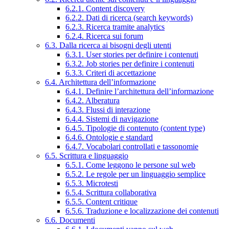
6.2.1. Content discovery
6.2.2. Dati di ricerca (search keywords)
6.2.3. Ricerca tramite analytics
6.2.4. Ricerca sui forum
6.3. Dalla ricerca ai bisogni degli utenti
6.3.1. User stories per definire i contenuti
6.3.2. Job stories per definire i contenuti
6.3.3. Criteri di accettazione
6.4. Architettura dell’informazione
6.4.1. Definire l’architettura dell’informazione
6.4.2. Alberatura
6.4.3. Flussi di interazione
6.4.4. Sistemi di navigazione
6.4.5. Tipologie di contenuto (content type)
6.4.6. Ontologie e standard
6.4.7. Vocabolari controllati e tassonomie
6.5. Scrittura e linguaggio
6.5.1. Come leggono le persone sul web
6.5.2. Le regole per un linguaggio semplice
6.5.3. Microtesti
6.5.4. Scrittura collaborativa
6.5.5. Content critique
6.5.6. Traduzione e localizzazione dei contenuti
6.6. Documenti