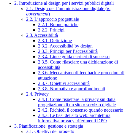
2. Introduzione al design per i servizi pubblici digitali
2.1. Design per l’amministrazione digitale (
e-
government
)
2.2. L’approccio progettuale
2.2.1. Buone pratiche
2.2.2. Principi
2.3. Accessibilità
2.3.1. Definizione
2.3.2. Accessibilità by design
2.3.3. Principi per l’accessibilità
2.3.4. Linee guida e criteri di successo
2.3.5. Come rilasciare una dichiarazione di
accessibilità
2.3.6. Meccanismo di feedback e procedura di
attuazione
2.3.7. Obiettivi accessibilità
2.3.8. Normativa e approfondimenti
2.4. Privacy
2.4.1. Come rispettare la privacy sin dalla
progettazione di un sito o servizio digitale
2.4.2. Richiedi il consenso quando necessario
2.4.3. Le basi del sito web: architettura,
informativa privacy, riferimenti DPO
3. Pianificazione, gestione e strategia
3.1. Obiettivi del progetto