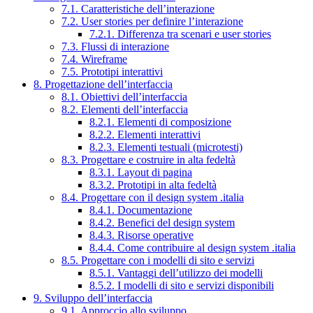
7.1. Caratteristiche dell’interazione
7.2. User stories per definire l’interazione
7.2.1. Differenza tra scenari e user stories
7.3. Flussi di interazione
7.4. Wireframe
7.5. Prototipi interattivi
8. Progettazione dell’interfaccia
8.1. Obiettivi dell’interfaccia
8.2. Elementi dell’interfaccia
8.2.1. Elementi di composizione
8.2.2. Elementi interattivi
8.2.3. Elementi testuali (microtesti)
8.3. Progettare e costruire in alta fedeltà
8.3.1. Layout di pagina
8.3.2. Prototipi in alta fedeltà
8.4. Progettare con il design system .italia
8.4.1. Documentazione
8.4.2. Benefici del design system
8.4.3. Risorse operative
8.4.4. Come contribuire al design system .italia
8.5. Progettare con i modelli di sito e servizi
8.5.1. Vantaggi dell’utilizzo dei modelli
8.5.2. I modelli di sito e servizi disponibili
9. Sviluppo dell’interfaccia
9.1. Approccio allo sviluppo