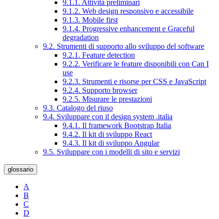
9.1.1. Attività preliminari
9.1.2. Web design responsivo e accessibile
9.1.3. Mobile first
9.1.4. Progressive enhancement e Graceful
degradation
9.2. Strumenti di supporto allo sviluppo del software
9.2.1. Feature detection
9.2.2. Verificare le feature disponibili con Can I
use
9.2.3. Strumenti e risorse per CSS e JavaScript
9.2.4. Supporto browser
9.2.5. Misurare le prestazioni
9.3. Catalogo del riuso
9.4. Sviluppare con il design system .italia
9.4.1. Il framework Bootstrap Italia
9.4.2. Il kit di sviluppo React
9.4.3. Il kit di sviluppo Angular
9.5. Sviluppare con i modelli di sito e servizi
glossario
A
B
C
D