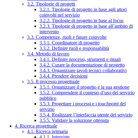
3.2. Tipologie di progetti
3.2.1. Tipologie di progetto in base agli attori
coinvolti nel servizio
3.2.2. Tipologie di progetto in base al focus
3.2.3. Tipologie di progetto in base all’ambito di
intervento
3.3. Competenze, ruoli e figure coinvolte
3.3.1. Coordinatore di progetto
3.3.2. Definire ruoli e responsabilità
3.4. Metodo di lavoro
3.4.1. Definire processi, strumenti e rituali
3.4.2. Curare la documentazione di progetto
3.4.3. Organizzare tavoli tecnici collaborativi
3.4.4. Prendere decisioni
3.5. Il processo progettuale
3.5.1. Organizzare il progetto e la sua gestione
3.5.2. Comprendere il contesto d’uso del servizio
pubblico
3.5.3. Progettare i processi e i
touchpoint
del
servizio
3.5.4. Realizzare l’interfaccia utente del servizio
3.5.5. Validare la soluzione ottenuta
4. Ricerca progettuale
4.1. Ricerca primaria
4.1.1. Interviste