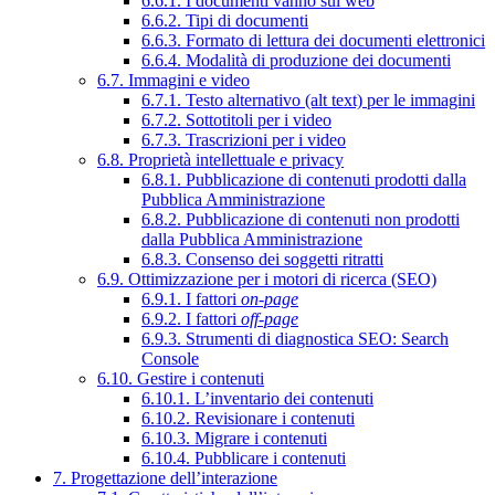
6.6.1. I documenti vanno sul web
6.6.2. Tipi di documenti
6.6.3. Formato di lettura dei documenti elettronici
6.6.4. Modalità di produzione dei documenti
6.7. Immagini e video
6.7.1. Testo alternativo (alt text) per le immagini
6.7.2. Sottotitoli per i video
6.7.3. Trascrizioni per i video
6.8. Proprietà intellettuale e privacy
6.8.1. Pubblicazione di contenuti prodotti dalla
Pubblica Amministrazione
6.8.2. Pubblicazione di contenuti non prodotti
dalla Pubblica Amministrazione
6.8.3. Consenso dei soggetti ritratti
6.9. Ottimizzazione per i motori di ricerca (SEO)
6.9.1. I fattori
on-page
6.9.2. I fattori
off-page
6.9.3. Strumenti di diagnostica SEO: Search
Console
6.10. Gestire i contenuti
6.10.1. L’inventario dei contenuti
6.10.2. Revisionare i contenuti
6.10.3. Migrare i contenuti
6.10.4. Pubblicare i contenuti
7. Progettazione dell’interazione