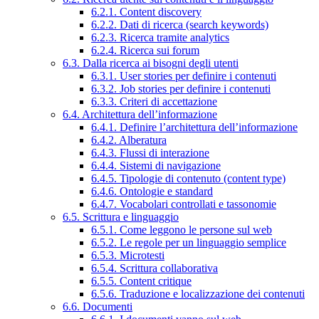
6.2.1. Content discovery
6.2.2. Dati di ricerca (search keywords)
6.2.3. Ricerca tramite analytics
6.2.4. Ricerca sui forum
6.3. Dalla ricerca ai bisogni degli utenti
6.3.1. User stories per definire i contenuti
6.3.2. Job stories per definire i contenuti
6.3.3. Criteri di accettazione
6.4. Architettura dell’informazione
6.4.1. Definire l’architettura dell’informazione
6.4.2. Alberatura
6.4.3. Flussi di interazione
6.4.4. Sistemi di navigazione
6.4.5. Tipologie di contenuto (content type)
6.4.6. Ontologie e standard
6.4.7. Vocabolari controllati e tassonomie
6.5. Scrittura e linguaggio
6.5.1. Come leggono le persone sul web
6.5.2. Le regole per un linguaggio semplice
6.5.3. Microtesti
6.5.4. Scrittura collaborativa
6.5.5. Content critique
6.5.6. Traduzione e localizzazione dei contenuti
6.6. Documenti