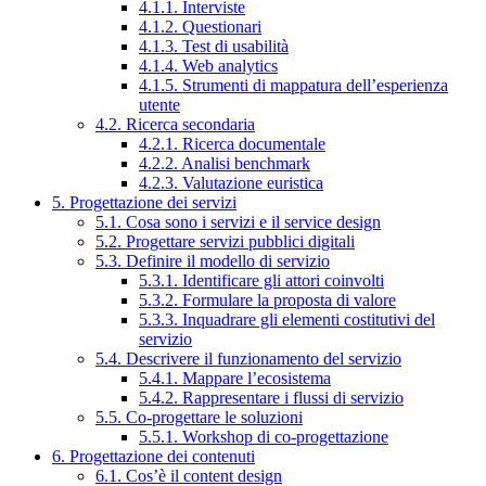
4.1.1. Interviste
4.1.2. Questionari
4.1.3. Test di usabilità
4.1.4. Web analytics
4.1.5. Strumenti di mappatura dell’esperienza
utente
4.2. Ricerca secondaria
4.2.1. Ricerca documentale
4.2.2. Analisi benchmark
4.2.3. Valutazione euristica
5. Progettazione dei servizi
5.1. Cosa sono i servizi e il service design
5.2. Progettare servizi pubblici digitali
5.3. Definire il modello di servizio
5.3.1. Identificare gli attori coinvolti
5.3.2. Formulare la proposta di valore
5.3.3. Inquadrare gli elementi costitutivi del
servizio
5.4. Descrivere il funzionamento del servizio
5.4.1. Mappare l’ecosistema
5.4.2. Rappresentare i flussi di servizio
5.5. Co-progettare le soluzioni
5.5.1. Workshop di co-progettazione
6. Progettazione dei contenuti
6.1. Cos’è il content design