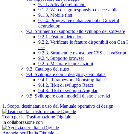
9.1.1. Attività preliminari
9.1.2. Web design responsivo e accessibile
9.1.3. Mobile first
9.1.4. Progressive enhancement e Graceful
degradation
9.2. Strumenti di supporto allo sviluppo del software
9.2.1. Feature detection
9.2.2. Verificare le feature disponibili con Can I
use
9.2.3. Strumenti e risorse per CSS e JavaScript
9.2.4. Supporto browser
9.2.5. Misurare le prestazioni
9.3. Catalogo del riuso
9.4. Sviluppare con il design system .italia
9.4.1. Il framework Bootstrap Italia
9.4.2. Il kit di sviluppo React
9.4.3. Il kit di sviluppo Angular
9.5. Sviluppare con i modelli di sito e servizi
1. Scopo, destinatari e uso del Manuale operativo di design
Team per la Trasformazione Digitale
in collaborazione con
Agenzia per l'Italia Digitale