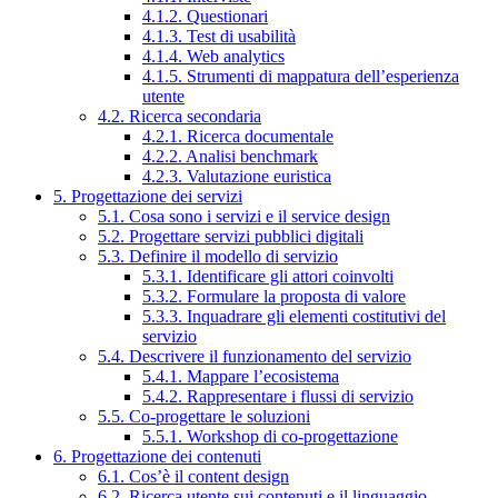
4.1.2. Questionari
4.1.3. Test di usabilità
4.1.4. Web analytics
4.1.5. Strumenti di mappatura dell’esperienza
utente
4.2. Ricerca secondaria
4.2.1. Ricerca documentale
4.2.2. Analisi benchmark
4.2.3. Valutazione euristica
5. Progettazione dei servizi
5.1. Cosa sono i servizi e il service design
5.2. Progettare servizi pubblici digitali
5.3. Definire il modello di servizio
5.3.1. Identificare gli attori coinvolti
5.3.2. Formulare la proposta di valore
5.3.3. Inquadrare gli elementi costitutivi del
servizio
5.4. Descrivere il funzionamento del servizio
5.4.1. Mappare l’ecosistema
5.4.2. Rappresentare i flussi di servizio
5.5. Co-progettare le soluzioni
5.5.1. Workshop di co-progettazione
6. Progettazione dei contenuti
6.1. Cos’è il content design
6.2. Ricerca utente sui contenuti e il linguaggio