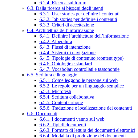
6.2.4. Ricerca sui forum
6.3. Dalla ricerca ai bisogni degli utenti
6.3.1. User stories per definire i contenuti
6.3.2. Job stories per definire i contenuti
6.3.3. Criteri di accettazione
6.4. Architettura dell’informazione
6.4.1. Definire l’architettura dell’informazione
6.4.2. Alberatura
6.4.3. Flussi di interazione
6.4.4. Sistemi di navigazione
6.4.5. Tipologie di contenuto (content type)
6.4.6. Ontologie e standard
6.4.7. Vocabolari controllati e tassonomie
6.5. Scrittura e linguaggio
6.5.1. Come leggono le persone sul web
6.5.2. Le regole per un linguaggio semplice
6.5.3. Microtesti
6.5.4. Scrittura collaborativa
6.5.5. Content critique
6.5.6. Traduzione e localizzazione dei contenuti
6.6. Documenti
6.6.1. I documenti vanno sul web
6.6.2. Tipi di documenti
6.6.3. Formato di lettura dei documenti elettronici
6.6.4. Modalità di produzione dei documenti