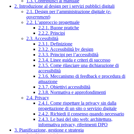
1.3. Contribuisci al manuale
2. Introduzione al design per i servizi pubblici digitali
2.1. Design per l’amministrazione digitale (
e-
government
)
2.2. L’approccio progettuale
2.2.1. Buone pratiche
2.2.2. Principi
2.3. Accessibilità
2.3.1. Definizione
2.3.2. Accessibilità by design
2.3.3. Principi per l’accessibilità
2.3.4. Linee guida e criteri di successo
2.3.5. Come rilasciare una dichiarazione di
accessibilità
2.3.6. Meccanismo di feedback e procedura di
attuazione
2.3.7. Obiettivi accessibilità
2.3.8. Normativa e approfondimenti
2.4. Privacy
2.4.1. Come rispettare la privacy sin dalla
progettazione di un sito o servizio digitale
2.4.2. Richiedi il consenso quando necessario
2.4.3. Le basi del sito web: architettura,
informativa privacy, riferimenti DPO
3. Pianificazione, gestione e strategia