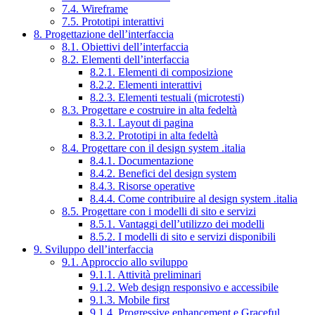
7.4. Wireframe
7.5. Prototipi interattivi
8. Progettazione dell’interfaccia
8.1. Obiettivi dell’interfaccia
8.2. Elementi dell’interfaccia
8.2.1. Elementi di composizione
8.2.2. Elementi interattivi
8.2.3. Elementi testuali (microtesti)
8.3. Progettare e costruire in alta fedeltà
8.3.1. Layout di pagina
8.3.2. Prototipi in alta fedeltà
8.4. Progettare con il design system .italia
8.4.1. Documentazione
8.4.2. Benefici del design system
8.4.3. Risorse operative
8.4.4. Come contribuire al design system .italia
8.5. Progettare con i modelli di sito e servizi
8.5.1. Vantaggi dell’utilizzo dei modelli
8.5.2. I modelli di sito e servizi disponibili
9. Sviluppo dell’interfaccia
9.1. Approccio allo sviluppo
9.1.1. Attività preliminari
9.1.2. Web design responsivo e accessibile
9.1.3. Mobile first
9.1.4. Progressive enhancement e Graceful