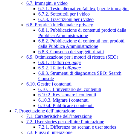
6.7. Immagini e video
6.7.1. Testo alternativo (alt text) per le immagini
6.7.2. Sottotitoli per i video
6.7.3. Trascrizioni per i video
6.8. Proprietà intellettuale e privacy
6.8.1. Pubblicazione di contenuti prodotti dalla
Pubblica Amministrazione
6.8.2. Pubblicazione di contenuti non prodotti
dalla Pubblica Amministrazione
6.8.3. Consenso dei soggetti ritratti
6.9. Ottimizzazione per i motori di ricerca (SEO)
6.9.1. I fattori
on-page
6.9.2. I fattori
off-page
6.9.3. Strumenti di diagnostica SEO: Search
Console
6.10. Gestire i contenuti
6.10.1. L’inventario dei contenuti
6.10.2. Revisionare i contenuti
6.10.3. Migrare i contenuti
6.10.4. Pubblicare i contenuti
7. Progettazione dell’interazione
7.1. Caratteristiche dell’interazione
7.2. User stories per definire l’interazione
7.2.1. Differenza tra scenari e user stories
7.3. Flussi di interazione