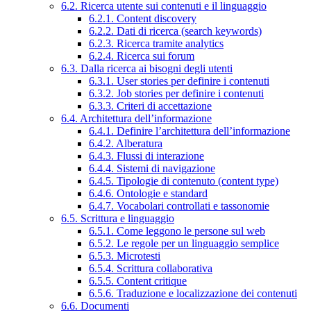
6.2. Ricerca utente sui contenuti e il linguaggio
6.2.1. Content discovery
6.2.2. Dati di ricerca (search keywords)
6.2.3. Ricerca tramite analytics
6.2.4. Ricerca sui forum
6.3. Dalla ricerca ai bisogni degli utenti
6.3.1. User stories per definire i contenuti
6.3.2. Job stories per definire i contenuti
6.3.3. Criteri di accettazione
6.4. Architettura dell’informazione
6.4.1. Definire l’architettura dell’informazione
6.4.2. Alberatura
6.4.3. Flussi di interazione
6.4.4. Sistemi di navigazione
6.4.5. Tipologie di contenuto (content type)
6.4.6. Ontologie e standard
6.4.7. Vocabolari controllati e tassonomie
6.5. Scrittura e linguaggio
6.5.1. Come leggono le persone sul web
6.5.2. Le regole per un linguaggio semplice
6.5.3. Microtesti
6.5.4. Scrittura collaborativa
6.5.5. Content critique
6.5.6. Traduzione e localizzazione dei contenuti
6.6. Documenti