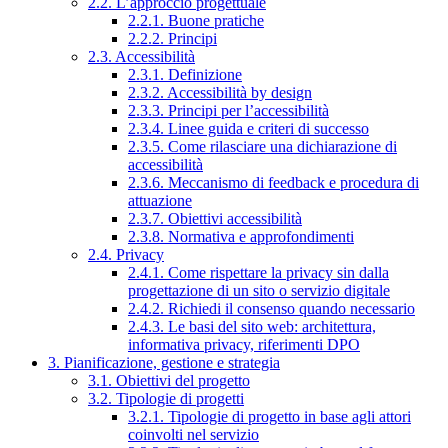
2.2. L’approccio progettuale
2.2.1. Buone pratiche
2.2.2. Principi
2.3. Accessibilità
2.3.1. Definizione
2.3.2. Accessibilità by design
2.3.3. Principi per l’accessibilità
2.3.4. Linee guida e criteri di successo
2.3.5. Come rilasciare una dichiarazione di
accessibilità
2.3.6. Meccanismo di feedback e procedura di
attuazione
2.3.7. Obiettivi accessibilità
2.3.8. Normativa e approfondimenti
2.4. Privacy
2.4.1. Come rispettare la privacy sin dalla
progettazione di un sito o servizio digitale
2.4.2. Richiedi il consenso quando necessario
2.4.3. Le basi del sito web: architettura,
informativa privacy, riferimenti DPO
3. Pianificazione, gestione e strategia
3.1. Obiettivi del progetto
3.2. Tipologie di progetti
3.2.1. Tipologie di progetto in base agli attori
coinvolti nel servizio