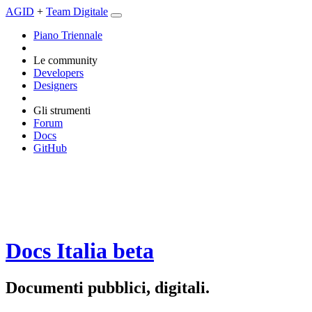
AGID
+
Team Digitale
Piano Triennale
Le community
Developers
Designers
Gli strumenti
Forum
Docs
GitHub
Docs Italia
beta
Documenti pubblici, digitali.