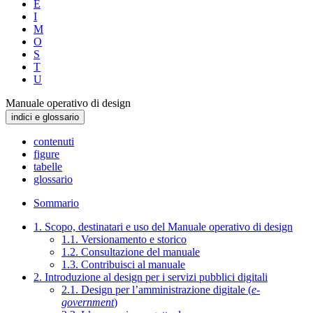
E
I
M
O
S
T
U
Manuale operativo di design
indici e glossario
contenuti
figure
tabelle
glossario
Sommario
1. Scopo, destinatari e uso del Manuale operativo di design
1.1. Versionamento e storico
1.2. Consultazione del manuale
1.3. Contribuisci al manuale
2. Introduzione al design per i servizi pubblici digitali
2.1. Design per l’amministrazione digitale (
e-
government
)