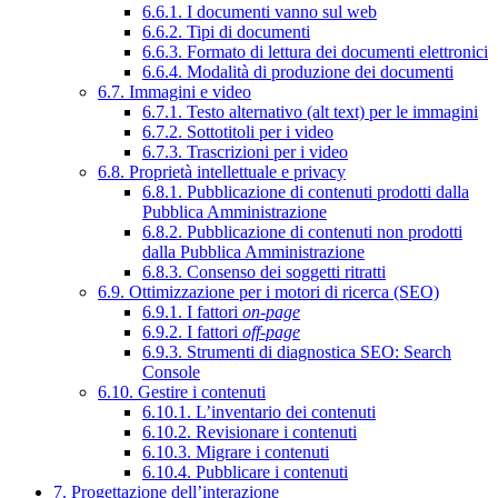
6.6.1. I documenti vanno sul web
6.6.2. Tipi di documenti
6.6.3. Formato di lettura dei documenti elettronici
6.6.4. Modalità di produzione dei documenti
6.7. Immagini e video
6.7.1. Testo alternativo (alt text) per le immagini
6.7.2. Sottotitoli per i video
6.7.3. Trascrizioni per i video
6.8. Proprietà intellettuale e privacy
6.8.1. Pubblicazione di contenuti prodotti dalla
Pubblica Amministrazione
6.8.2. Pubblicazione di contenuti non prodotti
dalla Pubblica Amministrazione
6.8.3. Consenso dei soggetti ritratti
6.9. Ottimizzazione per i motori di ricerca (SEO)
6.9.1. I fattori
on-page
6.9.2. I fattori
off-page
6.9.3. Strumenti di diagnostica SEO: Search
Console
6.10. Gestire i contenuti
6.10.1. L’inventario dei contenuti
6.10.2. Revisionare i contenuti
6.10.3. Migrare i contenuti
6.10.4. Pubblicare i contenuti
7. Progettazione dell’interazione