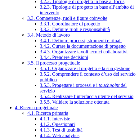
3.2.2. Tipologie di progetto in base al focus
3.2.3. Tipologie di progetto in base all’ambito di
intervento
3.3. Competenze, ruoli e figure coinvolte
3.3.1. Coordinatore di progetto
3.3.2. Definire ruoli e responsabilità
3.4. Metodo di lavoro
3.4.1. Definire processi, strumenti e rituali
3.4.2. Curare la documentazione di progetto
3.4.3. Organizzare tavoli tecnici collaborativi
3.4.4. Prendere decisioni
3.5. Il processo progettuale
3.5.1. Organizzare il progetto e la sua gestione
3.5.2. Comprendere il contesto d’uso del servizio
pubblico
3.5.3. Progettare i processi e i
touchpoint
del
servizio
3.5.4. Realizzare l’interfaccia utente del servizio
3.5.5. Validare la soluzione ottenuta
4. Ricerca progettuale
4.1. Ricerca primaria
4.1.1. Interviste
4.1.2. Questionari
4.1.3. Test di usabilità
4.1.4. Web analytics