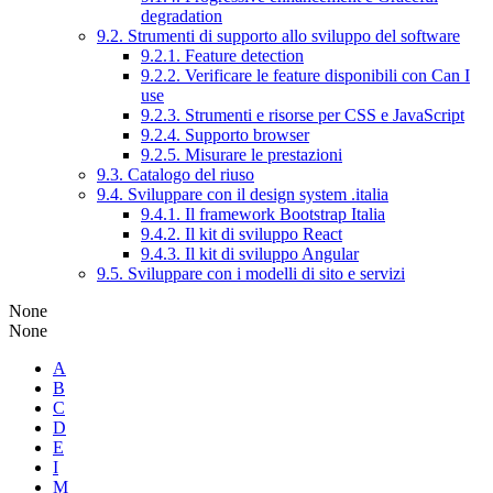
degradation
9.2. Strumenti di supporto allo sviluppo del software
9.2.1. Feature detection
9.2.2. Verificare le feature disponibili con Can I
use
9.2.3. Strumenti e risorse per CSS e JavaScript
9.2.4. Supporto browser
9.2.5. Misurare le prestazioni
9.3. Catalogo del riuso
9.4. Sviluppare con il design system .italia
9.4.1. Il framework Bootstrap Italia
9.4.2. Il kit di sviluppo React
9.4.3. Il kit di sviluppo Angular
9.5. Sviluppare con i modelli di sito e servizi
None
None
A
B
C
D
E
I
M