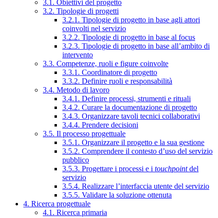
3.1. Obiettivi del progetto
3.2. Tipologie di progetti
3.2.1. Tipologie di progetto in base agli attori
coinvolti nel servizio
3.2.2. Tipologie di progetto in base al focus
3.2.3. Tipologie di progetto in base all’ambito di
intervento
3.3. Competenze, ruoli e figure coinvolte
3.3.1. Coordinatore di progetto
3.3.2. Definire ruoli e responsabilità
3.4. Metodo di lavoro
3.4.1. Definire processi, strumenti e rituali
3.4.2. Curare la documentazione di progetto
3.4.3. Organizzare tavoli tecnici collaborativi
3.4.4. Prendere decisioni
3.5. Il processo progettuale
3.5.1. Organizzare il progetto e la sua gestione
3.5.2. Comprendere il contesto d’uso del servizio
pubblico
3.5.3. Progettare i processi e i
touchpoint
del
servizio
3.5.4. Realizzare l’interfaccia utente del servizio
3.5.5. Validare la soluzione ottenuta
4. Ricerca progettuale
4.1. Ricerca primaria