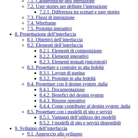
7.1. Caratteristiche dell’interazione
7.2. User stories per definire l’interazione
7.2.1. Differenza tra scenari e user stories
7.3. Flussi di interazione
7.4. Wireframe
7.5. Prototipi interattivi
8. Progettazione dell’interfaccia
8.1. Obiettivi dell’interfaccia
8.2. Elementi dell’interfaccia
8.2.1. Elementi di composizione
8.2.2. Elementi interattivi
8.2.3. Elementi testuali (microtesti)
8.3. Progettare e costruire in alta fedeltà
8.3.1. Layout di pagina
8.3.2. Prototipi in alta fedeltà
8.4. Progettare con il design system .italia
8.4.1. Documentazione
8.4.2. Benefici del design system
8.4.3. Risorse operative
8.4.4. Come contribuire al design system .italia
8.5. Progettare con i modelli di sito e servizi
8.5.1. Vantaggi dell’utilizzo dei modelli
8.5.2. I modelli di sito e servizi disponibili
9. Sviluppo dell’interfaccia
9.1. Approccio allo sviluppo