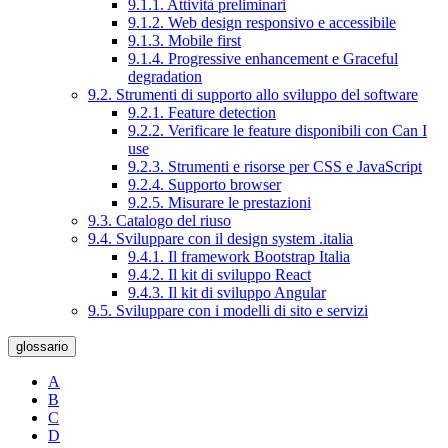
9.1.1. Attività preliminari
9.1.2. Web design responsivo e accessibile
9.1.3. Mobile first
9.1.4. Progressive enhancement e Graceful
degradation
9.2. Strumenti di supporto allo sviluppo del software
9.2.1. Feature detection
9.2.2. Verificare le feature disponibili con Can I
use
9.2.3. Strumenti e risorse per CSS e JavaScript
9.2.4. Supporto browser
9.2.5. Misurare le prestazioni
9.3. Catalogo del riuso
9.4. Sviluppare con il design system .italia
9.4.1. Il framework Bootstrap Italia
9.4.2. Il kit di sviluppo React
9.4.3. Il kit di sviluppo Angular
9.5. Sviluppare con i modelli di sito e servizi
glossario
A
B
C
D