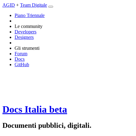
AGID
+
Team Digitale
Piano Triennale
Le community
Developers
Designers
Gli strumenti
Forum
Docs
GitHub
Docs Italia
beta
Documenti pubblici, digitali.