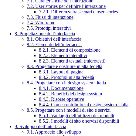
7.1. Caratteristiche dell’interazione
7.2. User stories per definire l’interazione
7.2.1. Differenza tra scenari e user stories
7.3. Flussi di interazione
7.4. Wireframe
7.5. Prototipi interattivi
8. Progettazione dell’interfaccia
8.1. Obiettivi dell’interfaccia
8.2. Elementi dell’interfaccia
8.2.1. Elementi di composizione
8.2.2. Elementi interattivi
8.2.3. Elementi testuali (microtesti)
8.3. Progettare e costruire in alta fedeltà
8.3.1. Layout di pagina
8.3.2. Prototipi in alta fedeltà
8.4. Progettare con il design system .italia
8.4.1. Documentazione
8.4.2. Benefici del design system
8.4.3. Risorse operative
8.4.4. Come contribuire al design system .italia
8.5. Progettare con i modelli di sito e servizi
8.5.1. Vantaggi dell’utilizzo dei modelli
8.5.2. I modelli di sito e servizi disponibili
9. Sviluppo dell’interfaccia
9.1. Approccio allo sviluppo