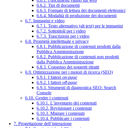
6.6.1. I documenti vanno sul web
6.6.2. Tipi di documenti
6.6.3. Formato di lettura dei documenti elettronici
6.6.4. Modalità di produzione dei documenti
6.7. Immagini e video
6.7.1. Testo alternativo (alt text) per le immagini
6.7.2. Sottotitoli per i video
6.7.3. Trascrizioni per i video
6.8. Proprietà intellettuale e privacy
6.8.1. Pubblicazione di contenuti prodotti dalla
Pubblica Amministrazione
6.8.2. Pubblicazione di contenuti non prodotti
dalla Pubblica Amministrazione
6.8.3. Consenso dei soggetti ritratti
6.9. Ottimizzazione per i motori di ricerca (SEO)
6.9.1. I fattori
on-page
6.9.2. I fattori
off-page
6.9.3. Strumenti di diagnostica SEO: Search
Console
6.10. Gestire i contenuti
6.10.1. L’inventario dei contenuti
6.10.2. Revisionare i contenuti
6.10.3. Migrare i contenuti
6.10.4. Pubblicare i contenuti
7. Progettazione dell’interazione