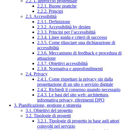
2.2. L’approccio progettuale
2.2.1. Buone pratiche
2.2.2. Principi
2.3. Accessibilità
2.3.1. Definizione
2.3.2. Accessibilità by design
2.3.3. Principi per l’accessibilità
2.3.4. Linee guida e criteri di successo
2.3.5. Come rilasciare una dichiarazione di
accessibilità
2.3.6. Meccanismo di feedback e procedura di
attuazione
2.3.7. Obiettivi accessibilità
2.3.8. Normativa e approfondimenti
2.4. Privacy
2.4.1. Come rispettare la privacy sin dalla
progettazione di un sito o servizio digitale
2.4.2. Richiedi il consenso quando necessario
2.4.3. Le basi del sito web: architettura,
informativa privacy, riferimenti DPO
3. Pianificazione, gestione e strategia
3.1. Obiettivi del progetto
3.2. Tipologie di progetti
3.2.1. Tipologie di progetto in base agli attori
coinvolti nel servizio