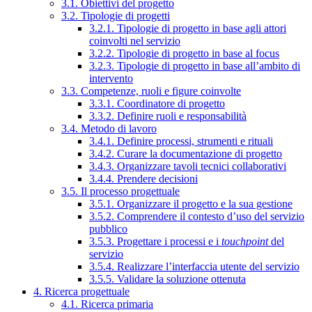
3.1. Obiettivi del progetto
3.2. Tipologie di progetti
3.2.1. Tipologie di progetto in base agli attori
coinvolti nel servizio
3.2.2. Tipologie di progetto in base al focus
3.2.3. Tipologie di progetto in base all’ambito di
intervento
3.3. Competenze, ruoli e figure coinvolte
3.3.1. Coordinatore di progetto
3.3.2. Definire ruoli e responsabilità
3.4. Metodo di lavoro
3.4.1. Definire processi, strumenti e rituali
3.4.2. Curare la documentazione di progetto
3.4.3. Organizzare tavoli tecnici collaborativi
3.4.4. Prendere decisioni
3.5. Il processo progettuale
3.5.1. Organizzare il progetto e la sua gestione
3.5.2. Comprendere il contesto d’uso del servizio
pubblico
3.5.3. Progettare i processi e i
touchpoint
del
servizio
3.5.4. Realizzare l’interfaccia utente del servizio
3.5.5. Validare la soluzione ottenuta
4. Ricerca progettuale
4.1. Ricerca primaria