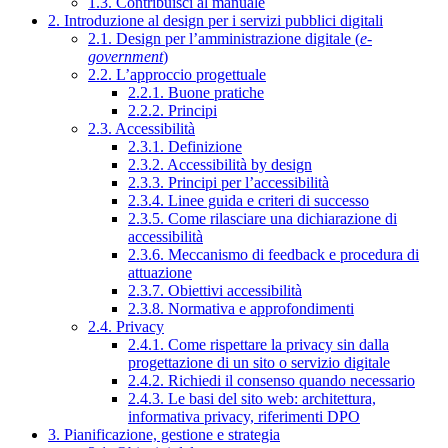
1.3. Contribuisci al manuale
2. Introduzione al design per i servizi pubblici digitali
2.1. Design per l’amministrazione digitale (
e-
government
)
2.2. L’approccio progettuale
2.2.1. Buone pratiche
2.2.2. Principi
2.3. Accessibilità
2.3.1. Definizione
2.3.2. Accessibilità by design
2.3.3. Principi per l’accessibilità
2.3.4. Linee guida e criteri di successo
2.3.5. Come rilasciare una dichiarazione di
accessibilità
2.3.6. Meccanismo di feedback e procedura di
attuazione
2.3.7. Obiettivi accessibilità
2.3.8. Normativa e approfondimenti
2.4. Privacy
2.4.1. Come rispettare la privacy sin dalla
progettazione di un sito o servizio digitale
2.4.2. Richiedi il consenso quando necessario
2.4.3. Le basi del sito web: architettura,
informativa privacy, riferimenti DPO
3. Pianificazione, gestione e strategia