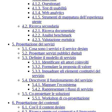
4.1.2. Questionari
4.1.3. Test di usabilità
4.1.4. Web analytics
4.1.5. Strumenti di mappatura dell’esperienza
utente
4.2. Ricerca secondaria
4.2.1. Ricerca documentale
4.2.2. Analisi benchmark
4.2.3. Valutazione euristica
5. Progettazione dei servizi
5.1. Cosa sono i servizi e il service design
5.2. Progettare servizi pubblici digitali
5.3. Definire il modello di servizio
5.3.1. Identificare gli attori coinvolti
5.3.2. Formulare la proposta di valore
5.3.3. Inquadrare gli elementi costitutivi del
servizio
5.4. Descrivere il funzionamento del servizio
5.4.1. Mappare l’ecosistema
5.4.2. Rappresentare i flussi di servizio
5.5. Co-progettare le soluzioni
5.5.1. Workshop di co-progettazione
6. Progettazione dei contenuti
6.1. Cos’è il content design
6.2. Ricerca utente sui contenuti e il linguaggio