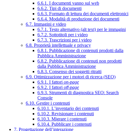
6.6.1. I documenti vanno sul web
6.6.2. Tipi di documenti
6.6.3. Formato di lettura dei documenti elettronici
6.6.4. Modalità di produzione dei documenti
6.7. Immagini e video
6.7.1. Testo alternativo (alt text) per le immagini
6.7.2. Sottotitoli per i video
6.7.3. Trascrizioni per i video
6.8. Proprietà intellettuale e privacy
6.8.1. Pubblicazione di contenuti prodotti dalla
Pubblica Amministrazione
6.8.2. Pubblicazione di contenuti non prodotti
dalla Pubblica Amministrazione
6.8.3. Consenso dei soggetti ritratti
6.9. Ottimizzazione per i motori di ricerca (SEO)
6.9.1. I fattori
on-page
6.9.2. I fattori
off-page
6.9.3. Strumenti di diagnostica SEO: Search
Console
6.10. Gestire i contenuti
6.10.1. L’inventario dei contenuti
6.10.2. Revisionare i contenuti
6.10.3. Migrare i contenuti
6.10.4. Pubblicare i contenuti
7. Progettazione dell’interazione