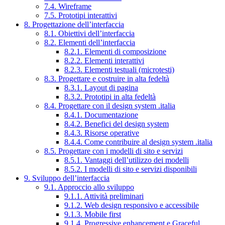
7.4. Wireframe
7.5. Prototipi interattivi
8. Progettazione dell’interfaccia
8.1. Obiettivi dell’interfaccia
8.2. Elementi dell’interfaccia
8.2.1. Elementi di composizione
8.2.2. Elementi interattivi
8.2.3. Elementi testuali (microtesti)
8.3. Progettare e costruire in alta fedeltà
8.3.1. Layout di pagina
8.3.2. Prototipi in alta fedeltà
8.4. Progettare con il design system .italia
8.4.1. Documentazione
8.4.2. Benefici del design system
8.4.3. Risorse operative
8.4.4. Come contribuire al design system .italia
8.5. Progettare con i modelli di sito e servizi
8.5.1. Vantaggi dell’utilizzo dei modelli
8.5.2. I modelli di sito e servizi disponibili
9. Sviluppo dell’interfaccia
9.1. Approccio allo sviluppo
9.1.1. Attività preliminari
9.1.2. Web design responsivo e accessibile
9.1.3. Mobile first
9.1.4. Progressive enhancement e Graceful