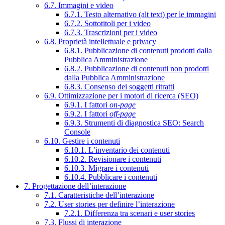
6.7. Immagini e video
6.7.1. Testo alternativo (alt text) per le immagini
6.7.2. Sottotitoli per i video
6.7.3. Trascrizioni per i video
6.8. Proprietà intellettuale e privacy
6.8.1. Pubblicazione di contenuti prodotti dalla
Pubblica Amministrazione
6.8.2. Pubblicazione di contenuti non prodotti
dalla Pubblica Amministrazione
6.8.3. Consenso dei soggetti ritratti
6.9. Ottimizzazione per i motori di ricerca (SEO)
6.9.1. I fattori
on-page
6.9.2. I fattori
off-page
6.9.3. Strumenti di diagnostica SEO: Search
Console
6.10. Gestire i contenuti
6.10.1. L’inventario dei contenuti
6.10.2. Revisionare i contenuti
6.10.3. Migrare i contenuti
6.10.4. Pubblicare i contenuti
7. Progettazione dell’interazione
7.1. Caratteristiche dell’interazione
7.2. User stories per definire l’interazione
7.2.1. Differenza tra scenari e user stories
7.3. Flussi di interazione