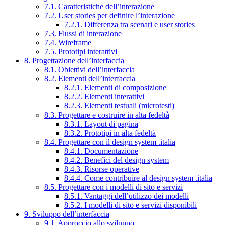
7.1. Caratteristiche dell’interazione
7.2. User stories per definire l’interazione
7.2.1. Differenza tra scenari e user stories
7.3. Flussi di interazione
7.4. Wireframe
7.5. Prototipi interattivi
8. Progettazione dell’interfaccia
8.1. Obiettivi dell’interfaccia
8.2. Elementi dell’interfaccia
8.2.1. Elementi di composizione
8.2.2. Elementi interattivi
8.2.3. Elementi testuali (microtesti)
8.3. Progettare e costruire in alta fedeltà
8.3.1. Layout di pagina
8.3.2. Prototipi in alta fedeltà
8.4. Progettare con il design system .italia
8.4.1. Documentazione
8.4.2. Benefici del design system
8.4.3. Risorse operative
8.4.4. Come contribuire al design system .italia
8.5. Progettare con i modelli di sito e servizi
8.5.1. Vantaggi dell’utilizzo dei modelli
8.5.2. I modelli di sito e servizi disponibili
9. Sviluppo dell’interfaccia
9.1. Approccio allo sviluppo