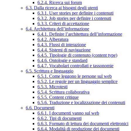
6.2.4. Ricerca sui forum
6.3. Dalla ricerca ai bisogni degli utenti
6.3.1. User stories per definire i contenuti
6.3.2. Job stories per definire i contenuti
6.3.3. Criteri di accettazione
6.4. Architettura dell’informazione
6.4.1. Definire l’architettura dell’informazione
6.4.2. Alberatura
6.4.3. Flussi di interazione
6.4.4. Sistemi di navigazione
6.4.5. Tipologie di contenuto (content type)
6.4.6. Ontologie e standard
6.4.7. Vocabolari controllati e tassonomie
6.5. Scrittura e linguaggio
6.5.1. Come leggono le persone sul web
6.5.2. Le regole per un linguaggio semplice
6.5.3. Microtesti
6.5.4. Scrittura collaborativa
6.5.5. Content critique
6.5.6. Traduzione e localizzazione dei contenuti
6.6. Documenti
6.6.1. I documenti vanno sul web
6.6.2. Tipi di documenti
6.6.3. Formato di lettura dei documenti elettronici
6.6.4. Modalità di produzione dei documenti