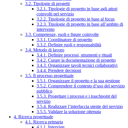
3.2. Tipologie di progetti
3.2.1. Tipologie di progetto in base agli attori
coinvolti nel servizio
3.2.2. Tipologie di progetto in base al focus
3.2.3. Tipologie di progetto in base all’ambito di
intervento
3.3. Competenze, ruoli e figure coinvolte
3.3.1. Coordinatore di progetto
3.3.2. Definire ruoli e responsabilità
3.4. Metodo di lavoro
3.4.1. Definire processi, strumenti e rituali
3.4.2. Curare la documentazione di progetto
3.4.3. Organizzare tavoli tecnici collaborativi
3.4.4. Prendere decisioni
3.5. Il processo progettuale
3.5.1. Organizzare il progetto e la sua gestione
3.5.2. Comprendere il contesto d’uso del servizio
pubblico
3.5.3. Progettare i processi e i
touchpoint
del
servizio
3.5.4. Realizzare l’interfaccia utente del servizio
3.5.5. Validare la soluzione ottenuta
4. Ricerca progettuale
4.1. Ricerca primaria
4.1.1. Interviste