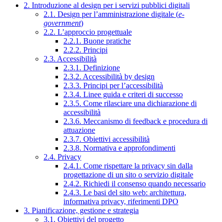
2. Introduzione al design per i servizi pubblici digitali
2.1. Design per l’amministrazione digitale (
e-
government
)
2.2. L’approccio progettuale
2.2.1. Buone pratiche
2.2.2. Principi
2.3. Accessibilità
2.3.1. Definizione
2.3.2. Accessibilità by design
2.3.3. Principi per l’accessibilità
2.3.4. Linee guida e criteri di successo
2.3.5. Come rilasciare una dichiarazione di
accessibilità
2.3.6. Meccanismo di feedback e procedura di
attuazione
2.3.7. Obiettivi accessibilità
2.3.8. Normativa e approfondimenti
2.4. Privacy
2.4.1. Come rispettare la privacy sin dalla
progettazione di un sito o servizio digitale
2.4.2. Richiedi il consenso quando necessario
2.4.3. Le basi del sito web: architettura,
informativa privacy, riferimenti DPO
3. Pianificazione, gestione e strategia
3.1. Obiettivi del progetto