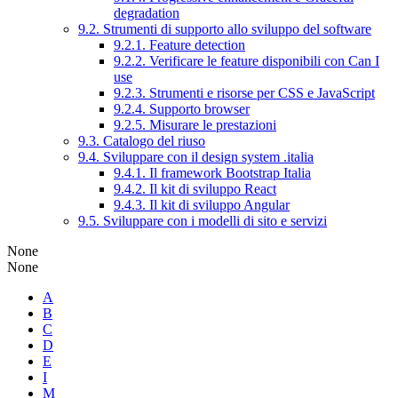
degradation
9.2. Strumenti di supporto allo sviluppo del software
9.2.1. Feature detection
9.2.2. Verificare le feature disponibili con Can I
use
9.2.3. Strumenti e risorse per CSS e JavaScript
9.2.4. Supporto browser
9.2.5. Misurare le prestazioni
9.3. Catalogo del riuso
9.4. Sviluppare con il design system .italia
9.4.1. Il framework Bootstrap Italia
9.4.2. Il kit di sviluppo React
9.4.3. Il kit di sviluppo Angular
9.5. Sviluppare con i modelli di sito e servizi
None
None
A
B
C
D
E
I
M