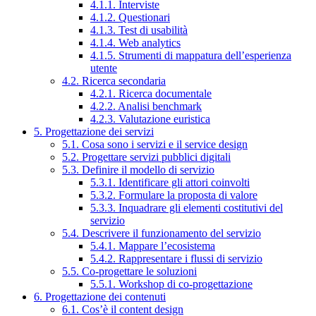
4.1.1. Interviste
4.1.2. Questionari
4.1.3. Test di usabilità
4.1.4. Web analytics
4.1.5. Strumenti di mappatura dell’esperienza
utente
4.2. Ricerca secondaria
4.2.1. Ricerca documentale
4.2.2. Analisi benchmark
4.2.3. Valutazione euristica
5. Progettazione dei servizi
5.1. Cosa sono i servizi e il service design
5.2. Progettare servizi pubblici digitali
5.3. Definire il modello di servizio
5.3.1. Identificare gli attori coinvolti
5.3.2. Formulare la proposta di valore
5.3.3. Inquadrare gli elementi costitutivi del
servizio
5.4. Descrivere il funzionamento del servizio
5.4.1. Mappare l’ecosistema
5.4.2. Rappresentare i flussi di servizio
5.5. Co-progettare le soluzioni
5.5.1. Workshop di co-progettazione
6. Progettazione dei contenuti
6.1. Cos’è il content design