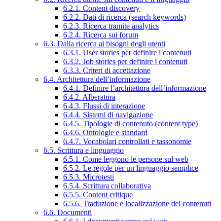
6.2.1. Content discovery
6.2.2. Dati di ricerca (search keywords)
6.2.3. Ricerca tramite analytics
6.2.4. Ricerca sui forum
6.3. Dalla ricerca ai bisogni degli utenti
6.3.1. User stories per definire i contenuti
6.3.2. Job stories per definire i contenuti
6.3.3. Criteri di accettazione
6.4. Architettura dell’informazione
6.4.1. Definire l’architettura dell’informazione
6.4.2. Alberatura
6.4.3. Flussi di interazione
6.4.4. Sistemi di navigazione
6.4.5. Tipologie di contenuto (content type)
6.4.6. Ontologie e standard
6.4.7. Vocabolari controllati e tassonomie
6.5. Scrittura e linguaggio
6.5.1. Come leggono le persone sul web
6.5.2. Le regole per un linguaggio semplice
6.5.3. Microtesti
6.5.4. Scrittura collaborativa
6.5.5. Content critique
6.5.6. Traduzione e localizzazione dei contenuti
6.6. Documenti