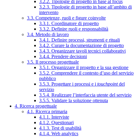
3.2.2. Tipologie di progetto in base al focus
3.2.3. Tipologie di progetto in base all’ambito di
intervento
3.3. Competenze, ruoli e figure coinvolte
3.3.1. Coordinatore di progetto
3.3.2. Definire ruoli e responsabilità
3.4. Metodo di lavoro
3.4.1. Definire processi, strumenti e rituali
3.4.2. Curare la documentazione di progetto
3.4.3. Organizzare tavoli tecnici collaborativi
3.4.4. Prendere decisioni
3.5. Il processo progettuale
3.5.1. Organizzare il progetto e la sua gestione
3.5.2. Comprendere il contesto d’uso del servizio
pubblico
3.5.3. Progettare i processi e i
touchpoint
del
servizio
3.5.4. Realizzare l’interfaccia utente del servizio
3.5.5. Validare la soluzione ottenuta
4. Ricerca progettuale
4.1. Ricerca primaria
4.1.1. Interviste
4.1.2. Questionari
4.1.3. Test di usabilità
4.1.4. Web analytics