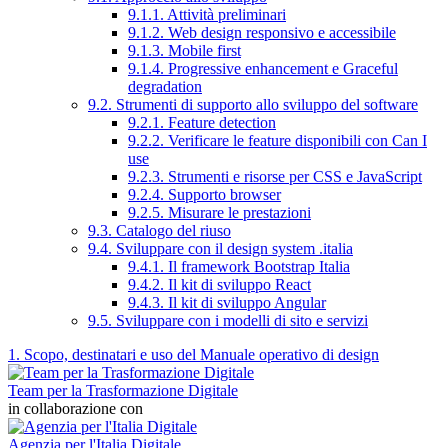
9.1.1. Attività preliminari
9.1.2. Web design responsivo e accessibile
9.1.3. Mobile first
9.1.4. Progressive enhancement e Graceful
degradation
9.2. Strumenti di supporto allo sviluppo del software
9.2.1. Feature detection
9.2.2. Verificare le feature disponibili con Can I
use
9.2.3. Strumenti e risorse per CSS e JavaScript
9.2.4. Supporto browser
9.2.5. Misurare le prestazioni
9.3. Catalogo del riuso
9.4. Sviluppare con il design system .italia
9.4.1. Il framework Bootstrap Italia
9.4.2. Il kit di sviluppo React
9.4.3. Il kit di sviluppo Angular
9.5. Sviluppare con i modelli di sito e servizi
1. Scopo, destinatari e uso del Manuale operativo di design
Team per la Trasformazione Digitale
in collaborazione con
Agenzia per l'Italia Digitale