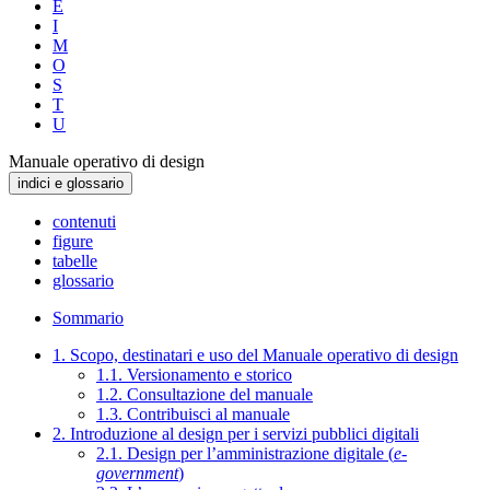
E
I
M
O
S
T
U
Manuale operativo di design
indici e glossario
contenuti
figure
tabelle
glossario
Sommario
1. Scopo, destinatari e uso del Manuale operativo di design
1.1. Versionamento e storico
1.2. Consultazione del manuale
1.3. Contribuisci al manuale
2. Introduzione al design per i servizi pubblici digitali
2.1. Design per l’amministrazione digitale (
e-
government
)