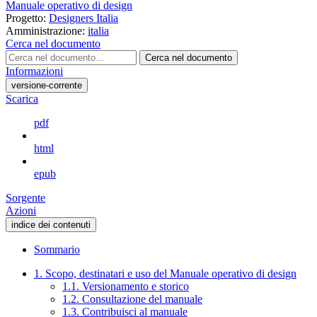
Manuale operativo di design
Progetto:
Designers Italia
Amministrazione:
italia
Cerca nel documento
Cerca nel documento
Informazioni
versione-corrente
Scarica
pdf
html
epub
Sorgente
Azioni
indice dei contenuti
Sommario
1. Scopo, destinatari e uso del Manuale operativo di design
1.1. Versionamento e storico
1.2. Consultazione del manuale
1.3. Contribuisci al manuale