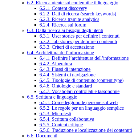
6.2. Ricerca utente sui contenuti e il linguaggio
6.2.1. Content discovery
6.2.2. Dati di ricerca (search keywords)
6.2.3. Ricerca tramite analytics
6.2.4. Ricerca sui forum
6.3. Dalla ricerca ai bisogni degli utenti
6.3.1. User stories per definire i contenuti
6.3.2. Job stories per definire i contenuti
6.3.3. Criteri di accettazione
6.4. Architettura dell’informazione
6.4.1. Definire l’architettura dell’informazione
6.4.2. Alberatura
6.4.3. Flussi di interazione
6.4.4. Sistemi di navigazione
6.4.5. Tipologie di contenuto (content type)
6.4.6. Ontologie e standard
6.4.7. Vocabolari controllati e tassonomie
6.5. Scrittura e linguaggio
6.5.1. Come leggono le persone sul web
6.5.2. Le regole per un linguaggio semplice
6.5.3. Microtesti
6.5.4. Scrittura collaborativa
6.5.5. Content critique
6.5.6. Traduzione e localizzazione dei contenuti
6.6. Documenti