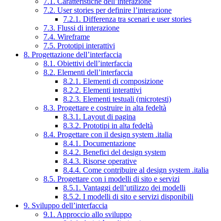
7.1. Caratteristiche dell’interazione
7.2. User stories per definire l’interazione
7.2.1. Differenza tra scenari e user stories
7.3. Flussi di interazione
7.4. Wireframe
7.5. Prototipi interattivi
8. Progettazione dell’interfaccia
8.1. Obiettivi dell’interfaccia
8.2. Elementi dell’interfaccia
8.2.1. Elementi di composizione
8.2.2. Elementi interattivi
8.2.3. Elementi testuali (microtesti)
8.3. Progettare e costruire in alta fedeltà
8.3.1. Layout di pagina
8.3.2. Prototipi in alta fedeltà
8.4. Progettare con il design system .italia
8.4.1. Documentazione
8.4.2. Benefici del design system
8.4.3. Risorse operative
8.4.4. Come contribuire al design system .italia
8.5. Progettare con i modelli di sito e servizi
8.5.1. Vantaggi dell’utilizzo dei modelli
8.5.2. I modelli di sito e servizi disponibili
9. Sviluppo dell’interfaccia
9.1. Approccio allo sviluppo