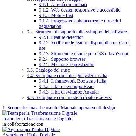
9.1.1. Attività preliminari
9.1.2. Web design responsivo e accessibile
9.1.3. Mobile first
9.1.4. Progressive enhancement e Graceful
degradation
9.2. Strumenti di supporto allo sviluppo del software
9.2.1. Feature detection
9.2.2. Verificare le feature disponibili con Can I
use
9.2.3. Strumenti e risorse per CSS e JavaScript
9.2.4. Supporto browser
9.2.5. Misurare le prestazioni
9.3. Catalogo del riuso
9.4. Sviluppare con il design system .italia
9.4.1. Il framework Bootstrap Italia
9.4.2. Il kit di sviluppo React
9.4.3. Il kit di sviluppo Angular
9.5. Sviluppare con i modelli di sito e servizi
1. Scopo, destinatari e uso del Manuale operativo di design
Team per la Trasformazione Digitale
in collaborazione con
Agenzia per l'Italia Digitale