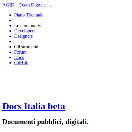
AGID
+
Team Digitale
Piano Triennale
Le community
Developers
Designers
Gli strumenti
Forum
Docs
GitHub
Docs Italia
beta
Documenti pubblici, digitali.