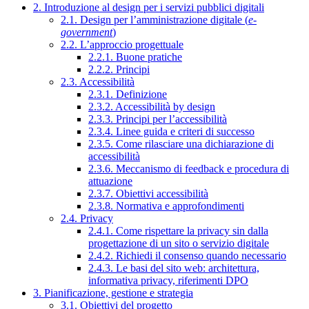
2. Introduzione al design per i servizi pubblici digitali
2.1. Design per l’amministrazione digitale (
e-
government
)
2.2. L’approccio progettuale
2.2.1. Buone pratiche
2.2.2. Principi
2.3. Accessibilità
2.3.1. Definizione
2.3.2. Accessibilità by design
2.3.3. Principi per l’accessibilità
2.3.4. Linee guida e criteri di successo
2.3.5. Come rilasciare una dichiarazione di
accessibilità
2.3.6. Meccanismo di feedback e procedura di
attuazione
2.3.7. Obiettivi accessibilità
2.3.8. Normativa e approfondimenti
2.4. Privacy
2.4.1. Come rispettare la privacy sin dalla
progettazione di un sito o servizio digitale
2.4.2. Richiedi il consenso quando necessario
2.4.3. Le basi del sito web: architettura,
informativa privacy, riferimenti DPO
3. Pianificazione, gestione e strategia
3.1. Obiettivi del progetto