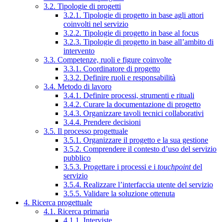
3.2. Tipologie di progetti
3.2.1. Tipologie di progetto in base agli attori
coinvolti nel servizio
3.2.2. Tipologie di progetto in base al focus
3.2.3. Tipologie di progetto in base all’ambito di
intervento
3.3. Competenze, ruoli e figure coinvolte
3.3.1. Coordinatore di progetto
3.3.2. Definire ruoli e responsabilità
3.4. Metodo di lavoro
3.4.1. Definire processi, strumenti e rituali
3.4.2. Curare la documentazione di progetto
3.4.3. Organizzare tavoli tecnici collaborativi
3.4.4. Prendere decisioni
3.5. Il processo progettuale
3.5.1. Organizzare il progetto e la sua gestione
3.5.2. Comprendere il contesto d’uso del servizio
pubblico
3.5.3. Progettare i processi e i
touchpoint
del
servizio
3.5.4. Realizzare l’interfaccia utente del servizio
3.5.5. Validare la soluzione ottenuta
4. Ricerca progettuale
4.1. Ricerca primaria
4.1.1. Interviste