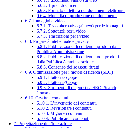
6.6.1. I documenti vanno sul web
6.6.2. Tipi di documenti
6.6.3. Formato di lettura dei documenti elettronici
6.6.4. Modalità di produzione dei documenti
6.7. Immagini e video
6.7.1. Testo alternativo (alt text) per le immagini
6.7.2. Sottotitoli per i video
6.7.3. Trascrizioni per i video
6.8. Proprietà intellettuale e privacy
6.8.1. Pubblicazione di contenuti prodotti dalla
Pubblica Amministrazione
6.8.2. Pubblicazione di contenuti non prodotti
dalla Pubblica Amministrazione
6.8.3. Consenso dei soggetti ritratti
6.9. Ottimizzazione per i motori di ricerca (SEO)
6.9.1. I fattori
on-page
6.9.2. I fattori
off-page
6.9.3. Strumenti di diagnostica SEO: Search
Console
6.10. Gestire i contenuti
6.10.1. L’inventario dei contenuti
6.10.2. Revisionare i contenuti
6.10.3. Migrare i contenuti
6.10.4. Pubblicare i contenuti
7. Progettazione dell’interazione