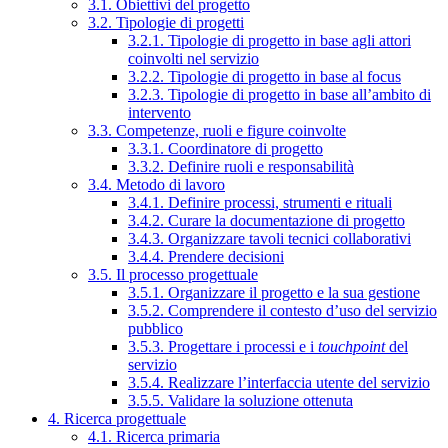
3.1. Obiettivi del progetto
3.2. Tipologie di progetti
3.2.1. Tipologie di progetto in base agli attori
coinvolti nel servizio
3.2.2. Tipologie di progetto in base al focus
3.2.3. Tipologie di progetto in base all’ambito di
intervento
3.3. Competenze, ruoli e figure coinvolte
3.3.1. Coordinatore di progetto
3.3.2. Definire ruoli e responsabilità
3.4. Metodo di lavoro
3.4.1. Definire processi, strumenti e rituali
3.4.2. Curare la documentazione di progetto
3.4.3. Organizzare tavoli tecnici collaborativi
3.4.4. Prendere decisioni
3.5. Il processo progettuale
3.5.1. Organizzare il progetto e la sua gestione
3.5.2. Comprendere il contesto d’uso del servizio
pubblico
3.5.3. Progettare i processi e i
touchpoint
del
servizio
3.5.4. Realizzare l’interfaccia utente del servizio
3.5.5. Validare la soluzione ottenuta
4. Ricerca progettuale
4.1. Ricerca primaria