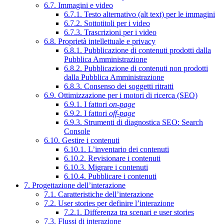
6.7. Immagini e video
6.7.1. Testo alternativo (alt text) per le immagini
6.7.2. Sottotitoli per i video
6.7.3. Trascrizioni per i video
6.8. Proprietà intellettuale e privacy
6.8.1. Pubblicazione di contenuti prodotti dalla
Pubblica Amministrazione
6.8.2. Pubblicazione di contenuti non prodotti
dalla Pubblica Amministrazione
6.8.3. Consenso dei soggetti ritratti
6.9. Ottimizzazione per i motori di ricerca (SEO)
6.9.1. I fattori
on-page
6.9.2. I fattori
off-page
6.9.3. Strumenti di diagnostica SEO: Search
Console
6.10. Gestire i contenuti
6.10.1. L’inventario dei contenuti
6.10.2. Revisionare i contenuti
6.10.3. Migrare i contenuti
6.10.4. Pubblicare i contenuti
7. Progettazione dell’interazione
7.1. Caratteristiche dell’interazione
7.2. User stories per definire l’interazione
7.2.1. Differenza tra scenari e user stories
7.3. Flussi di interazione