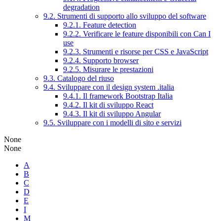
degradation
9.2. Strumenti di supporto allo sviluppo del software
9.2.1. Feature detection
9.2.2. Verificare le feature disponibili con Can I
use
9.2.3. Strumenti e risorse per CSS e JavaScript
9.2.4. Supporto browser
9.2.5. Misurare le prestazioni
9.3. Catalogo del riuso
9.4. Sviluppare con il design system .italia
9.4.1. Il framework Bootstrap Italia
9.4.2. Il kit di sviluppo React
9.4.3. Il kit di sviluppo Angular
9.5. Sviluppare con i modelli di sito e servizi
None
None
A
B
C
D
E
I
M