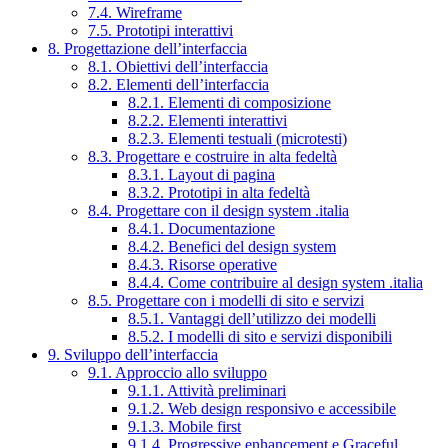
7.4. Wireframe
7.5. Prototipi interattivi
8. Progettazione dell’interfaccia
8.1. Obiettivi dell’interfaccia
8.2. Elementi dell’interfaccia
8.2.1. Elementi di composizione
8.2.2. Elementi interattivi
8.2.3. Elementi testuali (microtesti)
8.3. Progettare e costruire in alta fedeltà
8.3.1. Layout di pagina
8.3.2. Prototipi in alta fedeltà
8.4. Progettare con il design system .italia
8.4.1. Documentazione
8.4.2. Benefici del design system
8.4.3. Risorse operative
8.4.4. Come contribuire al design system .italia
8.5. Progettare con i modelli di sito e servizi
8.5.1. Vantaggi dell’utilizzo dei modelli
8.5.2. I modelli di sito e servizi disponibili
9. Sviluppo dell’interfaccia
9.1. Approccio allo sviluppo
9.1.1. Attività preliminari
9.1.2. Web design responsivo e accessibile
9.1.3. Mobile first
9.1.4. Progressive enhancement e Graceful