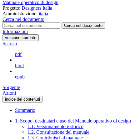
Manuale operativo di design
Progetto:
Designers Italia
Amministrazione:
italia
Cerca nel documento
Cerca nel documento
Informazioni
versione-corrente
Scarica
pdf
html
epub
Sorgente
Azioni
indice dei contenuti
Sommario
1. Scopo, destinatari e uso del Manuale operativo di design
1.1. Versionamento e storico
1.2. Consultazione del manuale
1.3. Contribuisci al manuale