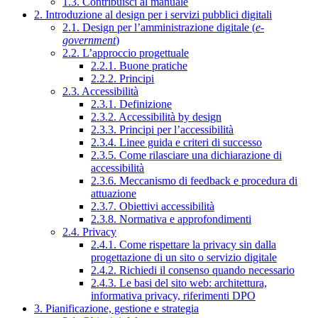
1.3. Contribuisci al manuale
2. Introduzione al design per i servizi pubblici digitali
2.1. Design per l’amministrazione digitale (
e-
government
)
2.2. L’approccio progettuale
2.2.1. Buone pratiche
2.2.2. Principi
2.3. Accessibilità
2.3.1. Definizione
2.3.2. Accessibilità by design
2.3.3. Principi per l’accessibilità
2.3.4. Linee guida e criteri di successo
2.3.5. Come rilasciare una dichiarazione di
accessibilità
2.3.6. Meccanismo di feedback e procedura di
attuazione
2.3.7. Obiettivi accessibilità
2.3.8. Normativa e approfondimenti
2.4. Privacy
2.4.1. Come rispettare la privacy sin dalla
progettazione di un sito o servizio digitale
2.4.2. Richiedi il consenso quando necessario
2.4.3. Le basi del sito web: architettura,
informativa privacy, riferimenti DPO
3. Pianificazione, gestione e strategia