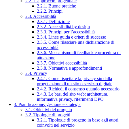
2.2. L’approccio progettuale
2.2.1. Buone pratiche
2.2.2. Principi
2.3. Accessibilità
2.3.1. Definizione
2.3.2. Accessibilità by design
2.3.3. Principi per l’accessibilità
2.3.4. Linee guida e criteri di successo
2.3.5. Come rilasciare una dichiarazione di
accessibilità
2.3.6. Meccanismo di feedback e procedura di
attuazione
2.3.7. Obiettivi accessibilità
2.3.8. Normativa e approfondimenti
2.4. Privacy
2.4.1. Come rispettare la privacy sin dalla
progettazione di un sito o servizio digitale
2.4.2. Richiedi il consenso quando necessario
2.4.3. Le basi del sito web: architettura,
informativa privacy, riferimenti DPO
3. Pianificazione, gestione e strategia
3.1. Obiettivi del progetto
3.2. Tipologie di progetti
3.2.1. Tipologie di progetto in base agli attori
coinvolti nel servizio