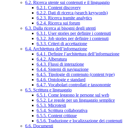
6.2. Ricerca utente sui contenuti e il linguaggio
6.2.1. Content discovery
6.2.2. Dati di ricerca (search keywords)
6.2.3. Ricerca tramite analytics
6.2.4. Ricerca sui forum
6.3. Dalla ricerca ai bisogni degli utenti
6.3.1. User stories per definire i contenuti
6.3.2. Job stories per definire i contenuti
6.3.3. Criteri di accettazione
6.4. Architettura dell’informazione
6.4.1. Definire l’architettura dell’informazione
6.4.2. Alberatura
6.4.3. Flussi di interazione
6.4.4. Sistemi di navigazione
6.4.5. Tipologie di contenuto (content type)
6.4.6. Ontologie e standard
6.4.7. Vocabolari controllati e tassonomie
6.5. Scrittura e linguaggio
6.5.1. Come leggono le persone sul web
6.5.2. Le regole per un linguaggio semplice
6.5.3. Microtesti
6.5.4. Scrittura collaborativa
6.5.5. Content critique
6.5.6. Traduzione e localizzazione dei contenuti
6.6. Documenti