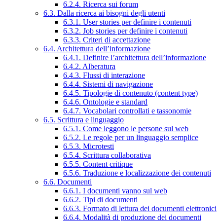
6.2.4. Ricerca sui forum
6.3. Dalla ricerca ai bisogni degli utenti
6.3.1. User stories per definire i contenuti
6.3.2. Job stories per definire i contenuti
6.3.3. Criteri di accettazione
6.4. Architettura dell’informazione
6.4.1. Definire l’architettura dell’informazione
6.4.2. Alberatura
6.4.3. Flussi di interazione
6.4.4. Sistemi di navigazione
6.4.5. Tipologie di contenuto (content type)
6.4.6. Ontologie e standard
6.4.7. Vocabolari controllati e tassonomie
6.5. Scrittura e linguaggio
6.5.1. Come leggono le persone sul web
6.5.2. Le regole per un linguaggio semplice
6.5.3. Microtesti
6.5.4. Scrittura collaborativa
6.5.5. Content critique
6.5.6. Traduzione e localizzazione dei contenuti
6.6. Documenti
6.6.1. I documenti vanno sul web
6.6.2. Tipi di documenti
6.6.3. Formato di lettura dei documenti elettronici
6.6.4. Modalità di produzione dei documenti