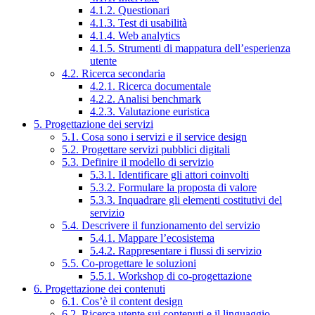
4.1.2. Questionari
4.1.3. Test di usabilità
4.1.4. Web analytics
4.1.5. Strumenti di mappatura dell’esperienza
utente
4.2. Ricerca secondaria
4.2.1. Ricerca documentale
4.2.2. Analisi benchmark
4.2.3. Valutazione euristica
5. Progettazione dei servizi
5.1. Cosa sono i servizi e il service design
5.2. Progettare servizi pubblici digitali
5.3. Definire il modello di servizio
5.3.1. Identificare gli attori coinvolti
5.3.2. Formulare la proposta di valore
5.3.3. Inquadrare gli elementi costitutivi del
servizio
5.4. Descrivere il funzionamento del servizio
5.4.1. Mappare l’ecosistema
5.4.2. Rappresentare i flussi di servizio
5.5. Co-progettare le soluzioni
5.5.1. Workshop di co-progettazione
6. Progettazione dei contenuti
6.1. Cos’è il content design
6.2. Ricerca utente sui contenuti e il linguaggio