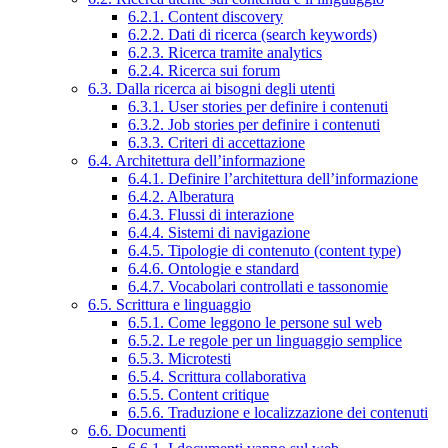
6.2.1. Content discovery
6.2.2. Dati di ricerca (search keywords)
6.2.3. Ricerca tramite analytics
6.2.4. Ricerca sui forum
6.3. Dalla ricerca ai bisogni degli utenti
6.3.1. User stories per definire i contenuti
6.3.2. Job stories per definire i contenuti
6.3.3. Criteri di accettazione
6.4. Architettura dell’informazione
6.4.1. Definire l’architettura dell’informazione
6.4.2. Alberatura
6.4.3. Flussi di interazione
6.4.4. Sistemi di navigazione
6.4.5. Tipologie di contenuto (content type)
6.4.6. Ontologie e standard
6.4.7. Vocabolari controllati e tassonomie
6.5. Scrittura e linguaggio
6.5.1. Come leggono le persone sul web
6.5.2. Le regole per un linguaggio semplice
6.5.3. Microtesti
6.5.4. Scrittura collaborativa
6.5.5. Content critique
6.5.6. Traduzione e localizzazione dei contenuti
6.6. Documenti