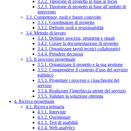
3.2.2. Tipologie di progetto in base al focus
3.2.3. Tipologie di progetto in base all’ambito di
intervento
3.3. Competenze, ruoli e figure coinvolte
3.3.1. Coordinatore di progetto
3.3.2. Definire ruoli e responsabilità
3.4. Metodo di lavoro
3.4.1. Definire processi, strumenti e rituali
3.4.2. Curare la documentazione di progetto
3.4.3. Organizzare tavoli tecnici collaborativi
3.4.4. Prendere decisioni
3.5. Il processo progettuale
3.5.1. Organizzare il progetto e la sua gestione
3.5.2. Comprendere il contesto d’uso del servizio
pubblico
3.5.3. Progettare i processi e i
touchpoint
del
servizio
3.5.4. Realizzare l’interfaccia utente del servizio
3.5.5. Validare la soluzione ottenuta
4. Ricerca progettuale
4.1. Ricerca primaria
4.1.1. Interviste
4.1.2. Questionari
4.1.3. Test di usabilità
4.1.4. Web analytics