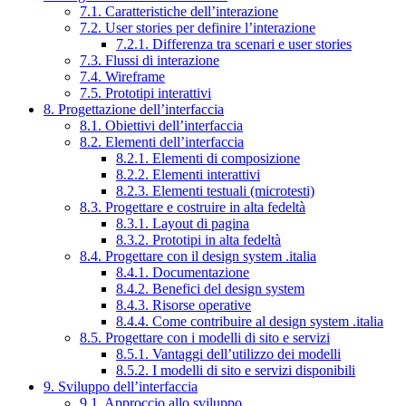
7.1. Caratteristiche dell’interazione
7.2. User stories per definire l’interazione
7.2.1. Differenza tra scenari e user stories
7.3. Flussi di interazione
7.4. Wireframe
7.5. Prototipi interattivi
8. Progettazione dell’interfaccia
8.1. Obiettivi dell’interfaccia
8.2. Elementi dell’interfaccia
8.2.1. Elementi di composizione
8.2.2. Elementi interattivi
8.2.3. Elementi testuali (microtesti)
8.3. Progettare e costruire in alta fedeltà
8.3.1. Layout di pagina
8.3.2. Prototipi in alta fedeltà
8.4. Progettare con il design system .italia
8.4.1. Documentazione
8.4.2. Benefici del design system
8.4.3. Risorse operative
8.4.4. Come contribuire al design system .italia
8.5. Progettare con i modelli di sito e servizi
8.5.1. Vantaggi dell’utilizzo dei modelli
8.5.2. I modelli di sito e servizi disponibili
9. Sviluppo dell’interfaccia
9.1. Approccio allo sviluppo