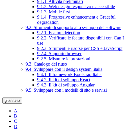
9.1.1. Attività preliminari
9.1.2. Web design responsivo e accessibile
9.1.3. Mobile first
9.1.4. Progressive enhancement e Graceful
degradation
9.2. Strumenti di supporto allo sviluppo del software
9.2.1. Feature detection
9.2.2. Verificare le feature disponibili con Can I
use
9.2.3. Strumenti e risorse per CSS e JavaScript
9.2.4. Supporto browser
9.2.5. Misurare le prestazioni
9.3. Catalogo del riuso
9.4. Sviluppare con il design system .italia
9.4.1. Il framework Bootstrap Italia
9.4.2. Il kit di sviluppo React
9.4.3. Il kit di sviluppo Angular
9.5. Sviluppare con i modelli di sito e servizi
glossario
A
B
C
D