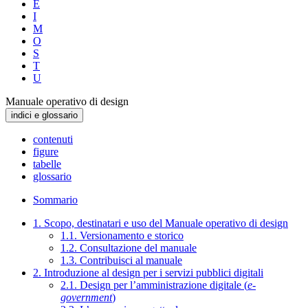
E
I
M
O
S
T
U
Manuale operativo di design
indici e glossario
contenuti
figure
tabelle
glossario
Sommario
1. Scopo, destinatari e uso del Manuale operativo di design
1.1. Versionamento e storico
1.2. Consultazione del manuale
1.3. Contribuisci al manuale
2. Introduzione al design per i servizi pubblici digitali
2.1. Design per l’amministrazione digitale (
e-
government
)