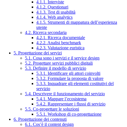
4.1.1. Interviste
4.1.2. Questionari
4.1.3. Test di usabilità
4.1.4. Web analytics
4.1.5. Strumenti di mappatura dell’esperienza
utente
4.2. Ricerca secondaria
4.2.1. Ricerca documentale
4.2.2. Analisi benchmark
4.2.3. Valutazione euristica
5. Progettazione dei servizi
5.1. Cosa sono i servizi e il service design
5.2. Progettare servizi pubblici digitali
5.3. Definire il modello di servizio
5.3.1. Identificare gli attori coinvolti
5.3.2. Formulare la proposta di valore
5.3.3. Inquadrare gli elementi costitutivi del
servizio
5.4. Descrivere il funzionamento del servizio
5.4.1. Mappare l’ecosistema
5.4.2. Rappresentare i flussi di servizio
5.5. Co-progettare le soluzioni
5.5.1. Workshop di co-progettazione
6. Progettazione dei contenuti
6.1. Cos’è il content design