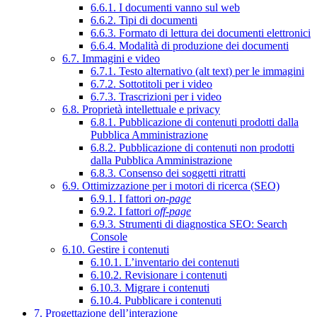
6.6.1. I documenti vanno sul web
6.6.2. Tipi di documenti
6.6.3. Formato di lettura dei documenti elettronici
6.6.4. Modalità di produzione dei documenti
6.7. Immagini e video
6.7.1. Testo alternativo (alt text) per le immagini
6.7.2. Sottotitoli per i video
6.7.3. Trascrizioni per i video
6.8. Proprietà intellettuale e privacy
6.8.1. Pubblicazione di contenuti prodotti dalla
Pubblica Amministrazione
6.8.2. Pubblicazione di contenuti non prodotti
dalla Pubblica Amministrazione
6.8.3. Consenso dei soggetti ritratti
6.9. Ottimizzazione per i motori di ricerca (SEO)
6.9.1. I fattori
on-page
6.9.2. I fattori
off-page
6.9.3. Strumenti di diagnostica SEO: Search
Console
6.10. Gestire i contenuti
6.10.1. L’inventario dei contenuti
6.10.2. Revisionare i contenuti
6.10.3. Migrare i contenuti
6.10.4. Pubblicare i contenuti
7. Progettazione dell’interazione