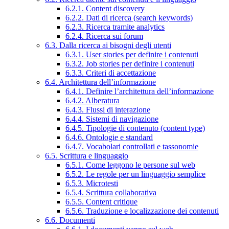
6.2.1. Content discovery
6.2.2. Dati di ricerca (search keywords)
6.2.3. Ricerca tramite analytics
6.2.4. Ricerca sui forum
6.3. Dalla ricerca ai bisogni degli utenti
6.3.1. User stories per definire i contenuti
6.3.2. Job stories per definire i contenuti
6.3.3. Criteri di accettazione
6.4. Architettura dell’informazione
6.4.1. Definire l’architettura dell’informazione
6.4.2. Alberatura
6.4.3. Flussi di interazione
6.4.4. Sistemi di navigazione
6.4.5. Tipologie di contenuto (content type)
6.4.6. Ontologie e standard
6.4.7. Vocabolari controllati e tassonomie
6.5. Scrittura e linguaggio
6.5.1. Come leggono le persone sul web
6.5.2. Le regole per un linguaggio semplice
6.5.3. Microtesti
6.5.4. Scrittura collaborativa
6.5.5. Content critique
6.5.6. Traduzione e localizzazione dei contenuti
6.6. Documenti