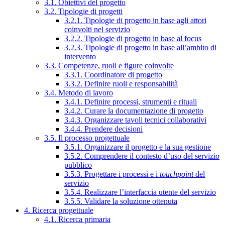
3.1. Obiettivi del progetto
3.2. Tipologie di progetti
3.2.1. Tipologie di progetto in base agli attori
coinvolti nel servizio
3.2.2. Tipologie di progetto in base al focus
3.2.3. Tipologie di progetto in base all’ambito di
intervento
3.3. Competenze, ruoli e figure coinvolte
3.3.1. Coordinatore di progetto
3.3.2. Definire ruoli e responsabilità
3.4. Metodo di lavoro
3.4.1. Definire processi, strumenti e rituali
3.4.2. Curare la documentazione di progetto
3.4.3. Organizzare tavoli tecnici collaborativi
3.4.4. Prendere decisioni
3.5. Il processo progettuale
3.5.1. Organizzare il progetto e la sua gestione
3.5.2. Comprendere il contesto d’uso del servizio
pubblico
3.5.3. Progettare i processi e i
touchpoint
del
servizio
3.5.4. Realizzare l’interfaccia utente del servizio
3.5.5. Validare la soluzione ottenuta
4. Ricerca progettuale
4.1. Ricerca primaria