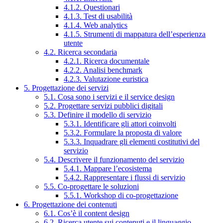
4.1.2. Questionari
4.1.3. Test di usabilità
4.1.4. Web analytics
4.1.5. Strumenti di mappatura dell’esperienza
utente
4.2. Ricerca secondaria
4.2.1. Ricerca documentale
4.2.2. Analisi benchmark
4.2.3. Valutazione euristica
5. Progettazione dei servizi
5.1. Cosa sono i servizi e il service design
5.2. Progettare servizi pubblici digitali
5.3. Definire il modello di servizio
5.3.1. Identificare gli attori coinvolti
5.3.2. Formulare la proposta di valore
5.3.3. Inquadrare gli elementi costitutivi del
servizio
5.4. Descrivere il funzionamento del servizio
5.4.1. Mappare l’ecosistema
5.4.2. Rappresentare i flussi di servizio
5.5. Co-progettare le soluzioni
5.5.1. Workshop di co-progettazione
6. Progettazione dei contenuti
6.1. Cos’è il content design
6.2. Ricerca utente sui contenuti e il linguaggio