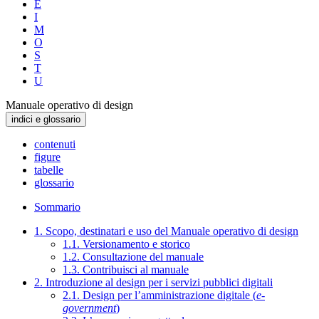
E
I
M
O
S
T
U
Manuale operativo di design
indici e glossario
contenuti
figure
tabelle
glossario
Sommario
1. Scopo, destinatari e uso del Manuale operativo di design
1.1. Versionamento e storico
1.2. Consultazione del manuale
1.3. Contribuisci al manuale
2. Introduzione al design per i servizi pubblici digitali
2.1. Design per l’amministrazione digitale (
e-
government
)