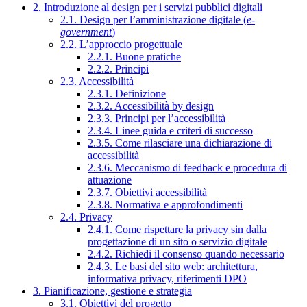
2. Introduzione al design per i servizi pubblici digitali
2.1. Design per l’amministrazione digitale (
e-
government
)
2.2. L’approccio progettuale
2.2.1. Buone pratiche
2.2.2. Principi
2.3. Accessibilità
2.3.1. Definizione
2.3.2. Accessibilità by design
2.3.3. Principi per l’accessibilità
2.3.4. Linee guida e criteri di successo
2.3.5. Come rilasciare una dichiarazione di
accessibilità
2.3.6. Meccanismo di feedback e procedura di
attuazione
2.3.7. Obiettivi accessibilità
2.3.8. Normativa e approfondimenti
2.4. Privacy
2.4.1. Come rispettare la privacy sin dalla
progettazione di un sito o servizio digitale
2.4.2. Richiedi il consenso quando necessario
2.4.3. Le basi del sito web: architettura,
informativa privacy, riferimenti DPO
3. Pianificazione, gestione e strategia
3.1. Obiettivi del progetto