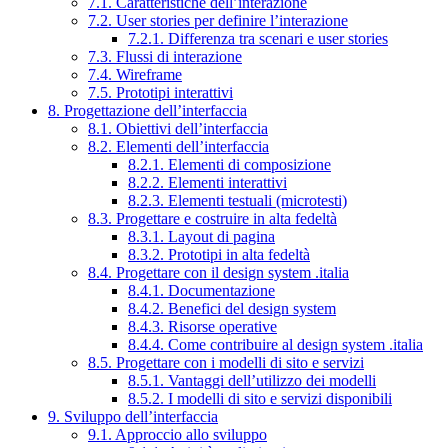
7.1. Caratteristiche dell’interazione
7.2. User stories per definire l’interazione
7.2.1. Differenza tra scenari e user stories
7.3. Flussi di interazione
7.4. Wireframe
7.5. Prototipi interattivi
8. Progettazione dell’interfaccia
8.1. Obiettivi dell’interfaccia
8.2. Elementi dell’interfaccia
8.2.1. Elementi di composizione
8.2.2. Elementi interattivi
8.2.3. Elementi testuali (microtesti)
8.3. Progettare e costruire in alta fedeltà
8.3.1. Layout di pagina
8.3.2. Prototipi in alta fedeltà
8.4. Progettare con il design system .italia
8.4.1. Documentazione
8.4.2. Benefici del design system
8.4.3. Risorse operative
8.4.4. Come contribuire al design system .italia
8.5. Progettare con i modelli di sito e servizi
8.5.1. Vantaggi dell’utilizzo dei modelli
8.5.2. I modelli di sito e servizi disponibili
9. Sviluppo dell’interfaccia
9.1. Approccio allo sviluppo