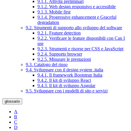
9.1.1. Attività preliminari
9.1.2. Web design responsivo e accessibile
9.1.3. Mobile first
9.1.4. Progressive enhancement e Graceful
degradation
9.2. Strumenti di supporto allo sviluppo del software
9.2.1. Feature detection
9.2.2. Verificare le feature disponibili con Can I
use
9.2.3. Strumenti e risorse per CSS e JavaScript
9.2.4. Supporto browser
9.2.5. Misurare le prestazioni
9.3. Catalogo del riuso
9.4. Sviluppare con il design system .italia
9.4.1. Il framework Bootstrap Italia
9.4.2. Il kit di sviluppo React
9.4.3. Il kit di sviluppo Angular
9.5. Sviluppare con i modelli di sito e servizi
glossario
A
B
C
D