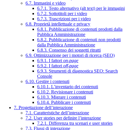
6.7. Immagini e video
6.7.1. Testo alternativo (alt text) per le immagini
6.7.2. Sottotitoli per i video
6.7.3. Trascrizioni per i video
6.8. Proprietà intellettuale e privacy
6.8.1. Pubblicazione di contenuti prodotti dalla
Pubblica Amministrazione
6.8.2. Pubblicazione di contenuti non prodotti
dalla Pubblica Amministrazione
6.8.3. Consenso dei soggetti ritratti
6.9. Ottimizzazione per i motori di ricerca (SEO)
6.9.1. I fattori
on-page
6.9.2. I fattori
off-page
6.9.3. Strumenti di diagnostica SEO: Search
Console
6.10. Gestire i contenuti
6.10.1. L’inventario dei contenuti
6.10.2. Revisionare i contenuti
6.10.3. Migrare i contenuti
6.10.4. Pubblicare i contenuti
7. Progettazione dell’interazione
7.1. Caratteristiche dell’interazione
7.2. User stories per definire l’interazione
7.2.1. Differenza tra scenari e user stories
7.3. Flussi di interazione