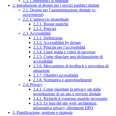
1.3. Contribuisci al manuale
2. Introduzione al design per i servizi pubblici digitali
2.1. Design per l’amministrazione digitale (
e-
government
)
2.2. L’approccio progettuale
2.2.1. Buone pratiche
2.2.2. Principi
2.3. Accessibilità
2.3.1. Definizione
2.3.2. Accessibilità by design
2.3.3. Principi per l’accessibilità
2.3.4. Linee guida e criteri di successo
2.3.5. Come rilasciare una dichiarazione di
accessibilità
2.3.6. Meccanismo di feedback e procedura di
attuazione
2.3.7. Obiettivi accessibilità
2.3.8. Normativa e approfondimenti
2.4. Privacy
2.4.1. Come rispettare la privacy sin dalla
progettazione di un sito o servizio digitale
2.4.2. Richiedi il consenso quando necessario
2.4.3. Le basi del sito web: architettura,
informativa privacy, riferimenti DPO
3. Pianificazione, gestione e strategia