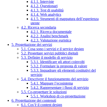
4.1.1. Interviste
4.1.2. Questionari
4.1.3. Test di usabilità
4.1.4. Web analytics
4.1.5. Strumenti di mappatura dell’esperienza
utente
4.2. Ricerca secondaria
4.2.1. Ricerca documentale
4.2.2. Analisi benchmark
4.2.3. Valutazione euristica
5. Progettazione dei servizi
5.1. Cosa sono i servizi e il service design
5.2. Progettare servizi pubblici digitali
5.3. Definire il modello di servizio
5.3.1. Identificare gli attori coinvolti
5.3.2. Formulare la proposta di valore
5.3.3. Inquadrare gli elementi costitutivi del
servizio
5.4. Descrivere il funzionamento del servizio
5.4.1. Mappare l’ecosistema
5.4.2. Rappresentare i flussi di servizio
5.5. Co-progettare le soluzioni
5.5.1. Workshop di co-progettazione
6. Progettazione dei contenuti
6.1. Cos’è il content design