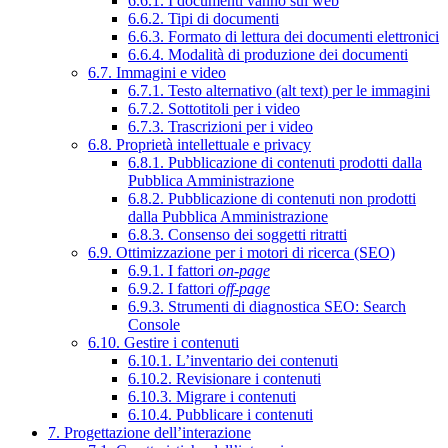
6.6.1. I documenti vanno sul web
6.6.2. Tipi di documenti
6.6.3. Formato di lettura dei documenti elettronici
6.6.4. Modalità di produzione dei documenti
6.7. Immagini e video
6.7.1. Testo alternativo (alt text) per le immagini
6.7.2. Sottotitoli per i video
6.7.3. Trascrizioni per i video
6.8. Proprietà intellettuale e privacy
6.8.1. Pubblicazione di contenuti prodotti dalla
Pubblica Amministrazione
6.8.2. Pubblicazione di contenuti non prodotti
dalla Pubblica Amministrazione
6.8.3. Consenso dei soggetti ritratti
6.9. Ottimizzazione per i motori di ricerca (SEO)
6.9.1. I fattori
on-page
6.9.2. I fattori
off-page
6.9.3. Strumenti di diagnostica SEO: Search
Console
6.10. Gestire i contenuti
6.10.1. L’inventario dei contenuti
6.10.2. Revisionare i contenuti
6.10.3. Migrare i contenuti
6.10.4. Pubblicare i contenuti
7. Progettazione dell’interazione