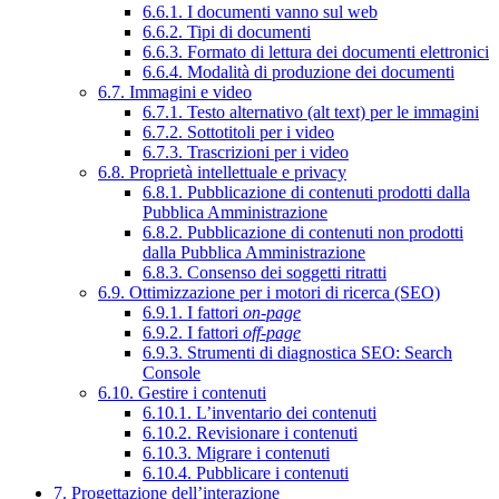
6.6.1. I documenti vanno sul web
6.6.2. Tipi di documenti
6.6.3. Formato di lettura dei documenti elettronici
6.6.4. Modalità di produzione dei documenti
6.7. Immagini e video
6.7.1. Testo alternativo (alt text) per le immagini
6.7.2. Sottotitoli per i video
6.7.3. Trascrizioni per i video
6.8. Proprietà intellettuale e privacy
6.8.1. Pubblicazione di contenuti prodotti dalla
Pubblica Amministrazione
6.8.2. Pubblicazione di contenuti non prodotti
dalla Pubblica Amministrazione
6.8.3. Consenso dei soggetti ritratti
6.9. Ottimizzazione per i motori di ricerca (SEO)
6.9.1. I fattori
on-page
6.9.2. I fattori
off-page
6.9.3. Strumenti di diagnostica SEO: Search
Console
6.10. Gestire i contenuti
6.10.1. L’inventario dei contenuti
6.10.2. Revisionare i contenuti
6.10.3. Migrare i contenuti
6.10.4. Pubblicare i contenuti
7. Progettazione dell’interazione