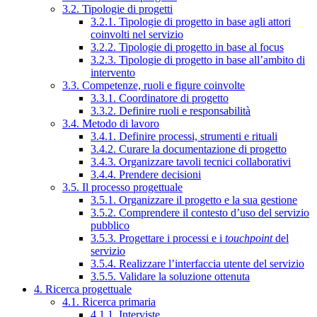
3.2. Tipologie di progetti
3.2.1. Tipologie di progetto in base agli attori
coinvolti nel servizio
3.2.2. Tipologie di progetto in base al focus
3.2.3. Tipologie di progetto in base all’ambito di
intervento
3.3. Competenze, ruoli e figure coinvolte
3.3.1. Coordinatore di progetto
3.3.2. Definire ruoli e responsabilità
3.4. Metodo di lavoro
3.4.1. Definire processi, strumenti e rituali
3.4.2. Curare la documentazione di progetto
3.4.3. Organizzare tavoli tecnici collaborativi
3.4.4. Prendere decisioni
3.5. Il processo progettuale
3.5.1. Organizzare il progetto e la sua gestione
3.5.2. Comprendere il contesto d’uso del servizio
pubblico
3.5.3. Progettare i processi e i
touchpoint
del
servizio
3.5.4. Realizzare l’interfaccia utente del servizio
3.5.5. Validare la soluzione ottenuta
4. Ricerca progettuale
4.1. Ricerca primaria
4.1.1. Interviste