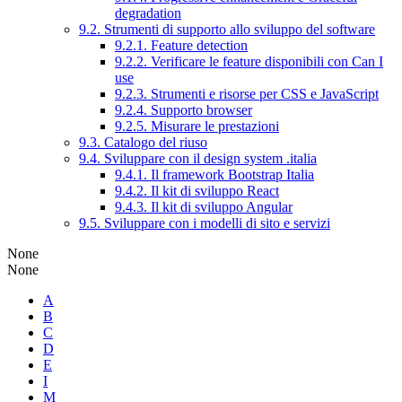
degradation
9.2. Strumenti di supporto allo sviluppo del software
9.2.1. Feature detection
9.2.2. Verificare le feature disponibili con Can I
use
9.2.3. Strumenti e risorse per CSS e JavaScript
9.2.4. Supporto browser
9.2.5. Misurare le prestazioni
9.3. Catalogo del riuso
9.4. Sviluppare con il design system .italia
9.4.1. Il framework Bootstrap Italia
9.4.2. Il kit di sviluppo React
9.4.3. Il kit di sviluppo Angular
9.5. Sviluppare con i modelli di sito e servizi
None
None
A
B
C
D
E
I
M