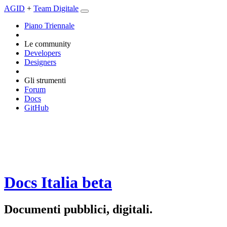
AGID
+
Team Digitale
Piano Triennale
Le community
Developers
Designers
Gli strumenti
Forum
Docs
GitHub
Docs Italia
beta
Documenti pubblici, digitali.