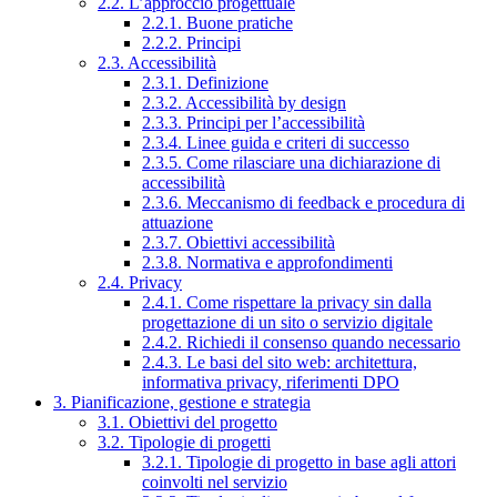
2.2. L’approccio progettuale
2.2.1. Buone pratiche
2.2.2. Principi
2.3. Accessibilità
2.3.1. Definizione
2.3.2. Accessibilità by design
2.3.3. Principi per l’accessibilità
2.3.4. Linee guida e criteri di successo
2.3.5. Come rilasciare una dichiarazione di
accessibilità
2.3.6. Meccanismo di feedback e procedura di
attuazione
2.3.7. Obiettivi accessibilità
2.3.8. Normativa e approfondimenti
2.4. Privacy
2.4.1. Come rispettare la privacy sin dalla
progettazione di un sito o servizio digitale
2.4.2. Richiedi il consenso quando necessario
2.4.3. Le basi del sito web: architettura,
informativa privacy, riferimenti DPO
3. Pianificazione, gestione e strategia
3.1. Obiettivi del progetto
3.2. Tipologie di progetti
3.2.1. Tipologie di progetto in base agli attori
coinvolti nel servizio