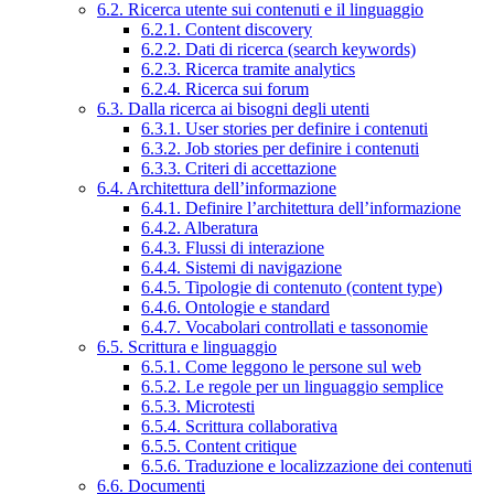
6.2. Ricerca utente sui contenuti e il linguaggio
6.2.1. Content discovery
6.2.2. Dati di ricerca (search keywords)
6.2.3. Ricerca tramite analytics
6.2.4. Ricerca sui forum
6.3. Dalla ricerca ai bisogni degli utenti
6.3.1. User stories per definire i contenuti
6.3.2. Job stories per definire i contenuti
6.3.3. Criteri di accettazione
6.4. Architettura dell’informazione
6.4.1. Definire l’architettura dell’informazione
6.4.2. Alberatura
6.4.3. Flussi di interazione
6.4.4. Sistemi di navigazione
6.4.5. Tipologie di contenuto (content type)
6.4.6. Ontologie e standard
6.4.7. Vocabolari controllati e tassonomie
6.5. Scrittura e linguaggio
6.5.1. Come leggono le persone sul web
6.5.2. Le regole per un linguaggio semplice
6.5.3. Microtesti
6.5.4. Scrittura collaborativa
6.5.5. Content critique
6.5.6. Traduzione e localizzazione dei contenuti
6.6. Documenti