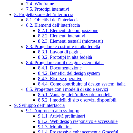
7.4. Wireframe
7.5. Prototipi interattivi
8. Progettazione dell’interfaccia
8.1. Obiettivi dell’interfaccia
8.2. Elementi dell’interfaccia
8.2.1. Elementi di composizione
8.2.2. Elementi interattivi
8.2.3. Elementi testuali (microtesti)
8.3. Progettare e costruire in alta fedeltà
8.3.1. Layout di pagina
8.3.2. Prototipi in alta fedeltà
8.4. Progettare con il design system .italia
8.4.1. Documentazione
8.4.2. Benefici del design system
8.4.3. Risorse operative
8.4.4. Come contribuire al design system .italia
8.5. Progettare con i modelli di sito e servizi
8.5.1. Vantaggi dell’utilizzo dei modelli
8.5.2. I modelli di sito e servizi disponibili
9. Sviluppo dell’interfaccia
9.1. Approccio allo sviluppo
9.1.1. Attività preliminari
9.1.2. Web design responsivo e accessibile
9.1.3. Mobile first
9.1.4. Progressive enhancement e Graceful