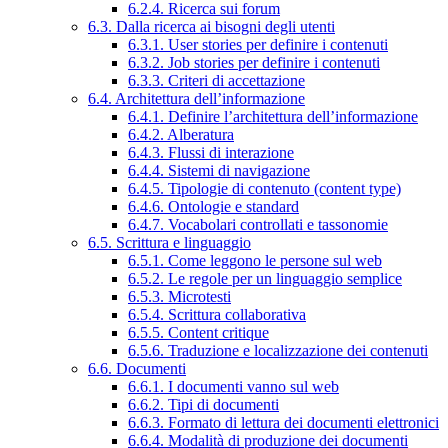
6.2.4. Ricerca sui forum
6.3. Dalla ricerca ai bisogni degli utenti
6.3.1. User stories per definire i contenuti
6.3.2. Job stories per definire i contenuti
6.3.3. Criteri di accettazione
6.4. Architettura dell’informazione
6.4.1. Definire l’architettura dell’informazione
6.4.2. Alberatura
6.4.3. Flussi di interazione
6.4.4. Sistemi di navigazione
6.4.5. Tipologie di contenuto (content type)
6.4.6. Ontologie e standard
6.4.7. Vocabolari controllati e tassonomie
6.5. Scrittura e linguaggio
6.5.1. Come leggono le persone sul web
6.5.2. Le regole per un linguaggio semplice
6.5.3. Microtesti
6.5.4. Scrittura collaborativa
6.5.5. Content critique
6.5.6. Traduzione e localizzazione dei contenuti
6.6. Documenti
6.6.1. I documenti vanno sul web
6.6.2. Tipi di documenti
6.6.3. Formato di lettura dei documenti elettronici
6.6.4. Modalità di produzione dei documenti