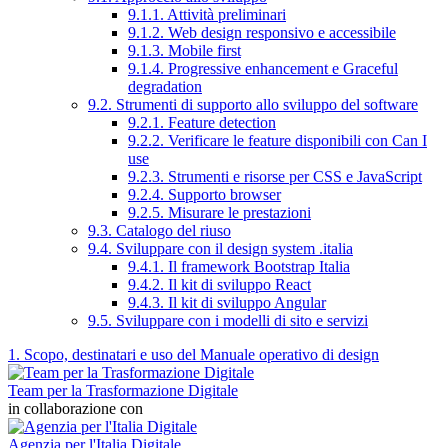
9.1.1. Attività preliminari
9.1.2. Web design responsivo e accessibile
9.1.3. Mobile first
9.1.4. Progressive enhancement e Graceful
degradation
9.2. Strumenti di supporto allo sviluppo del software
9.2.1. Feature detection
9.2.2. Verificare le feature disponibili con Can I
use
9.2.3. Strumenti e risorse per CSS e JavaScript
9.2.4. Supporto browser
9.2.5. Misurare le prestazioni
9.3. Catalogo del riuso
9.4. Sviluppare con il design system .italia
9.4.1. Il framework Bootstrap Italia
9.4.2. Il kit di sviluppo React
9.4.3. Il kit di sviluppo Angular
9.5. Sviluppare con i modelli di sito e servizi
1. Scopo, destinatari e uso del Manuale operativo di design
Team per la Trasformazione Digitale
in collaborazione con
Agenzia per l'Italia Digitale