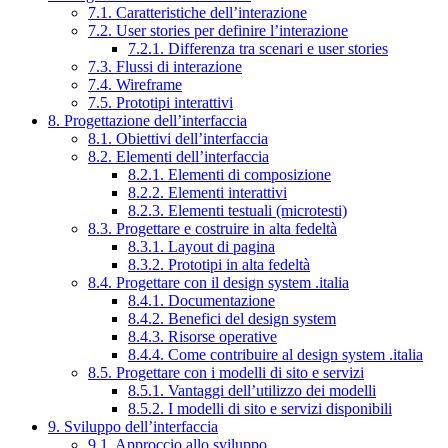
7.1. Caratteristiche dell’interazione
7.2. User stories per definire l’interazione
7.2.1. Differenza tra scenari e user stories
7.3. Flussi di interazione
7.4. Wireframe
7.5. Prototipi interattivi
8. Progettazione dell’interfaccia
8.1. Obiettivi dell’interfaccia
8.2. Elementi dell’interfaccia
8.2.1. Elementi di composizione
8.2.2. Elementi interattivi
8.2.3. Elementi testuali (microtesti)
8.3. Progettare e costruire in alta fedeltà
8.3.1. Layout di pagina
8.3.2. Prototipi in alta fedeltà
8.4. Progettare con il design system .italia
8.4.1. Documentazione
8.4.2. Benefici del design system
8.4.3. Risorse operative
8.4.4. Come contribuire al design system .italia
8.5. Progettare con i modelli di sito e servizi
8.5.1. Vantaggi dell’utilizzo dei modelli
8.5.2. I modelli di sito e servizi disponibili
9. Sviluppo dell’interfaccia
9.1. Approccio allo sviluppo