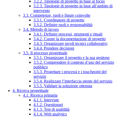
3.2.2. Tipologie di progetto in base al focus
3.2.3. Tipologie di progetto in base all’ambito di
intervento
3.3. Competenze, ruoli e figure coinvolte
3.3.1. Coordinatore di progetto
3.3.2. Definire ruoli e responsabilità
3.4. Metodo di lavoro
3.4.1. Definire processi, strumenti e rituali
3.4.2. Curare la documentazione di progetto
3.4.3. Organizzare tavoli tecnici collaborativi
3.4.4. Prendere decisioni
3.5. Il processo progettuale
3.5.1. Organizzare il progetto e la sua gestione
3.5.2. Comprendere il contesto d’uso del servizio
pubblico
3.5.3. Progettare i processi e i
touchpoint
del
servizio
3.5.4. Realizzare l’interfaccia utente del servizio
3.5.5. Validare la soluzione ottenuta
4. Ricerca progettuale
4.1. Ricerca primaria
4.1.1. Interviste
4.1.2. Questionari
4.1.3. Test di usabilità
4.1.4. Web analytics