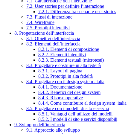
7.1. Caratteristiche dell’interazione
7.2. User stories per definire l’interazione
7.2.1. Differenza tra scenari e user stories
7.3. Flussi di interazione
7.4. Wireframe
7.5. Prototipi interattivi
8. Progettazione dell’interfaccia
8.1. Obiettivi dell’interfaccia
8.2. Elementi dell’interfaccia
8.2.1. Elementi di composizione
8.2.2. Elementi interattivi
8.2.3. Elementi testuali (microtesti)
8.3. Progettare e costruire in alta fedeltà
8.3.1. Layout di pagina
8.3.2. Prototipi in alta fedeltà
8.4. Progettare con il design system .italia
8.4.1. Documentazione
8.4.2. Benefici del design system
8.4.3. Risorse operative
8.4.4. Come contribuire al design system .italia
8.5. Progettare con i modelli di sito e servizi
8.5.1. Vantaggi dell’utilizzo dei modelli
8.5.2. I modelli di sito e servizi disponibili
9. Sviluppo dell’interfaccia
9.1. Approccio allo sviluppo