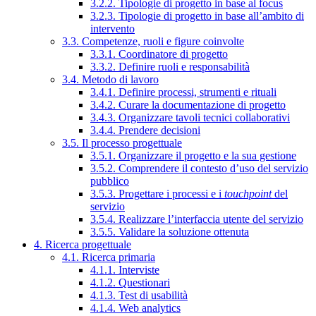
3.2.2. Tipologie di progetto in base al focus
3.2.3. Tipologie di progetto in base all’ambito di
intervento
3.3. Competenze, ruoli e figure coinvolte
3.3.1. Coordinatore di progetto
3.3.2. Definire ruoli e responsabilità
3.4. Metodo di lavoro
3.4.1. Definire processi, strumenti e rituali
3.4.2. Curare la documentazione di progetto
3.4.3. Organizzare tavoli tecnici collaborativi
3.4.4. Prendere decisioni
3.5. Il processo progettuale
3.5.1. Organizzare il progetto e la sua gestione
3.5.2. Comprendere il contesto d’uso del servizio
pubblico
3.5.3. Progettare i processi e i
touchpoint
del
servizio
3.5.4. Realizzare l’interfaccia utente del servizio
3.5.5. Validare la soluzione ottenuta
4. Ricerca progettuale
4.1. Ricerca primaria
4.1.1. Interviste
4.1.2. Questionari
4.1.3. Test di usabilità
4.1.4. Web analytics