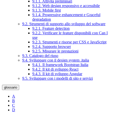
9.1.1. Attività preliminari
9.1.2. Web design responsivo e accessibile
9.1.3. Mobile first
9.1.4. Progressive enhancement e Graceful
degradation
9.2. Strumenti di supporto allo sviluppo del software
9.2.1. Feature detection
9.2.2. Verificare le feature disponibili con Can I
use
9.2.3. Strumenti e risorse per CSS e JavaScript
9.2.4. Supporto browser
9.2.5. Misurare le prestazioni
9.3. Catalogo del riuso
9.4. Sviluppare con il design system .italia
9.4.1. Il framework Bootstrap Italia
9.4.2. Il kit di sviluppo React
9.4.3. Il kit di sviluppo Angular
9.5. Sviluppare con i modelli di sito e servizi
glossario
A
B
C
D