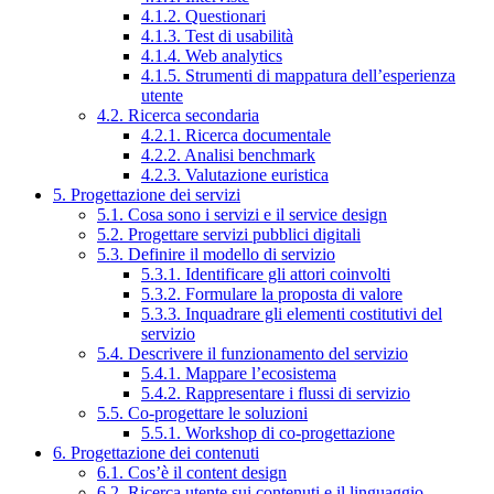
4.1.2. Questionari
4.1.3. Test di usabilità
4.1.4. Web analytics
4.1.5. Strumenti di mappatura dell’esperienza
utente
4.2. Ricerca secondaria
4.2.1. Ricerca documentale
4.2.2. Analisi benchmark
4.2.3. Valutazione euristica
5. Progettazione dei servizi
5.1. Cosa sono i servizi e il service design
5.2. Progettare servizi pubblici digitali
5.3. Definire il modello di servizio
5.3.1. Identificare gli attori coinvolti
5.3.2. Formulare la proposta di valore
5.3.3. Inquadrare gli elementi costitutivi del
servizio
5.4. Descrivere il funzionamento del servizio
5.4.1. Mappare l’ecosistema
5.4.2. Rappresentare i flussi di servizio
5.5. Co-progettare le soluzioni
5.5.1. Workshop di co-progettazione
6. Progettazione dei contenuti
6.1. Cos’è il content design
6.2. Ricerca utente sui contenuti e il linguaggio