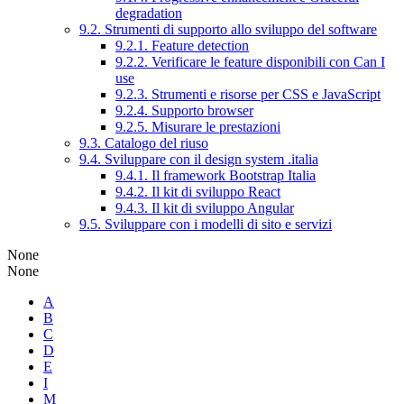
degradation
9.2. Strumenti di supporto allo sviluppo del software
9.2.1. Feature detection
9.2.2. Verificare le feature disponibili con Can I
use
9.2.3. Strumenti e risorse per CSS e JavaScript
9.2.4. Supporto browser
9.2.5. Misurare le prestazioni
9.3. Catalogo del riuso
9.4. Sviluppare con il design system .italia
9.4.1. Il framework Bootstrap Italia
9.4.2. Il kit di sviluppo React
9.4.3. Il kit di sviluppo Angular
9.5. Sviluppare con i modelli di sito e servizi
None
None
A
B
C
D
E
I
M