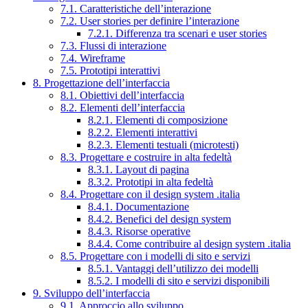
7.1. Caratteristiche dell’interazione
7.2. User stories per definire l’interazione
7.2.1. Differenza tra scenari e user stories
7.3. Flussi di interazione
7.4. Wireframe
7.5. Prototipi interattivi
8. Progettazione dell’interfaccia
8.1. Obiettivi dell’interfaccia
8.2. Elementi dell’interfaccia
8.2.1. Elementi di composizione
8.2.2. Elementi interattivi
8.2.3. Elementi testuali (microtesti)
8.3. Progettare e costruire in alta fedeltà
8.3.1. Layout di pagina
8.3.2. Prototipi in alta fedeltà
8.4. Progettare con il design system .italia
8.4.1. Documentazione
8.4.2. Benefici del design system
8.4.3. Risorse operative
8.4.4. Come contribuire al design system .italia
8.5. Progettare con i modelli di sito e servizi
8.5.1. Vantaggi dell’utilizzo dei modelli
8.5.2. I modelli di sito e servizi disponibili
9. Sviluppo dell’interfaccia
9.1. Approccio allo sviluppo