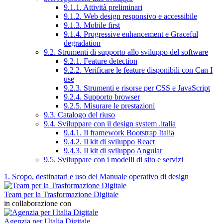
9.1.1. Attività preliminari
9.1.2. Web design responsivo e accessibile
9.1.3. Mobile first
9.1.4. Progressive enhancement e Graceful
degradation
9.2. Strumenti di supporto allo sviluppo del software
9.2.1. Feature detection
9.2.2. Verificare le feature disponibili con Can I
use
9.2.3. Strumenti e risorse per CSS e JavaScript
9.2.4. Supporto browser
9.2.5. Misurare le prestazioni
9.3. Catalogo del riuso
9.4. Sviluppare con il design system .italia
9.4.1. Il framework Bootstrap Italia
9.4.2. Il kit di sviluppo React
9.4.3. Il kit di sviluppo Angular
9.5. Sviluppare con i modelli di sito e servizi
1. Scopo, destinatari e uso del Manuale operativo di design
Team per la Trasformazione Digitale
in collaborazione con
Agenzia per l'Italia Digitale