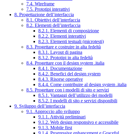
7.4. Wireframe
7.5. Prototipi interattivi
8. Progettazione dell’interfaccia
8.1. Obiettivi dell’interfaccia
8.2. Elementi dell’interfaccia
8.2.1. Elementi di composizione
8.2.2. Elementi interattivi
8.2.3. Elementi testuali (microtesti)
8.3. Progettare e costruire in alta fedeltà
8.3.1. Layout di pagina
8.3.2. Prototipi in alta fedeltà
8.4. Progettare con il design system .italia
8.4.1. Documentazione
8.4.2. Benefici del design system
8.4.3. Risorse operative
8.4.4. Come contribuire al design system .italia
8.5. Progettare con i modelli di sito e servizi
8.5.1. Vantaggi dell’utilizzo dei modelli
8.5.2. I modelli di sito e servizi disponibili
9. Sviluppo dell’interfaccia
9.1. Approccio allo sviluppo
9.1.1. Attività preliminari
9.1.2. Web design responsivo e accessibile
9.1.3. Mobile first
9.1.4. Progressive enhancement e Graceful