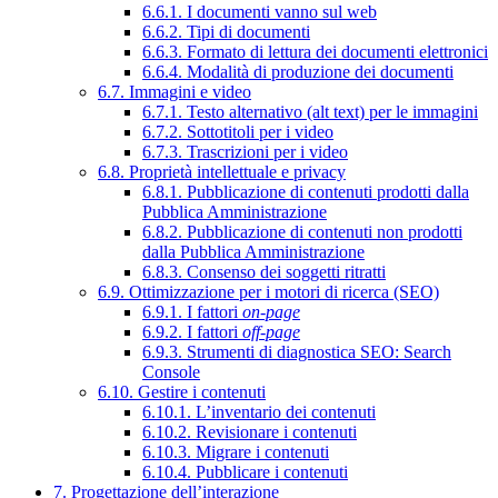
6.6.1. I documenti vanno sul web
6.6.2. Tipi di documenti
6.6.3. Formato di lettura dei documenti elettronici
6.6.4. Modalità di produzione dei documenti
6.7. Immagini e video
6.7.1. Testo alternativo (alt text) per le immagini
6.7.2. Sottotitoli per i video
6.7.3. Trascrizioni per i video
6.8. Proprietà intellettuale e privacy
6.8.1. Pubblicazione di contenuti prodotti dalla
Pubblica Amministrazione
6.8.2. Pubblicazione di contenuti non prodotti
dalla Pubblica Amministrazione
6.8.3. Consenso dei soggetti ritratti
6.9. Ottimizzazione per i motori di ricerca (SEO)
6.9.1. I fattori
on-page
6.9.2. I fattori
off-page
6.9.3. Strumenti di diagnostica SEO: Search
Console
6.10. Gestire i contenuti
6.10.1. L’inventario dei contenuti
6.10.2. Revisionare i contenuti
6.10.3. Migrare i contenuti
6.10.4. Pubblicare i contenuti
7. Progettazione dell’interazione