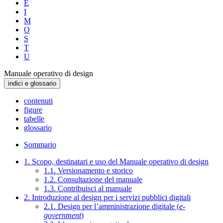
E
I
M
O
S
T
U
Manuale operativo di design
indici e glossario
contenuti
figure
tabelle
glossario
Sommario
1. Scopo, destinatari e uso del Manuale operativo di design
1.1. Versionamento e storico
1.2. Consultazione del manuale
1.3. Contribuisci al manuale
2. Introduzione al design per i servizi pubblici digitali
2.1. Design per l’amministrazione digitale (
e-
government
)