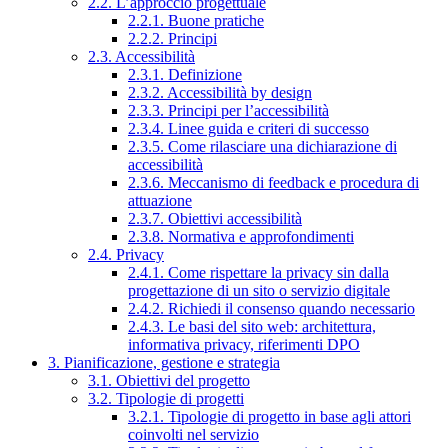
2.2. L’approccio progettuale
2.2.1. Buone pratiche
2.2.2. Principi
2.3. Accessibilità
2.3.1. Definizione
2.3.2. Accessibilità by design
2.3.3. Principi per l’accessibilità
2.3.4. Linee guida e criteri di successo
2.3.5. Come rilasciare una dichiarazione di
accessibilità
2.3.6. Meccanismo di feedback e procedura di
attuazione
2.3.7. Obiettivi accessibilità
2.3.8. Normativa e approfondimenti
2.4. Privacy
2.4.1. Come rispettare la privacy sin dalla
progettazione di un sito o servizio digitale
2.4.2. Richiedi il consenso quando necessario
2.4.3. Le basi del sito web: architettura,
informativa privacy, riferimenti DPO
3. Pianificazione, gestione e strategia
3.1. Obiettivi del progetto
3.2. Tipologie di progetti
3.2.1. Tipologie di progetto in base agli attori
coinvolti nel servizio