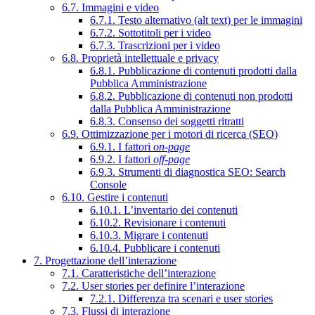
6.7. Immagini e video
6.7.1. Testo alternativo (alt text) per le immagini
6.7.2. Sottotitoli per i video
6.7.3. Trascrizioni per i video
6.8. Proprietà intellettuale e privacy
6.8.1. Pubblicazione di contenuti prodotti dalla
Pubblica Amministrazione
6.8.2. Pubblicazione di contenuti non prodotti
dalla Pubblica Amministrazione
6.8.3. Consenso dei soggetti ritratti
6.9. Ottimizzazione per i motori di ricerca (SEO)
6.9.1. I fattori
on-page
6.9.2. I fattori
off-page
6.9.3. Strumenti di diagnostica SEO: Search
Console
6.10. Gestire i contenuti
6.10.1. L’inventario dei contenuti
6.10.2. Revisionare i contenuti
6.10.3. Migrare i contenuti
6.10.4. Pubblicare i contenuti
7. Progettazione dell’interazione
7.1. Caratteristiche dell’interazione
7.2. User stories per definire l’interazione
7.2.1. Differenza tra scenari e user stories
7.3. Flussi di interazione