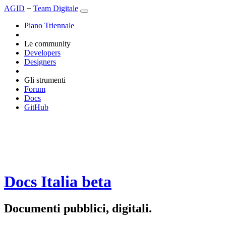
AGID
+
Team Digitale
Piano Triennale
Le community
Developers
Designers
Gli strumenti
Forum
Docs
GitHub
Docs Italia
beta
Documenti pubblici, digitali.