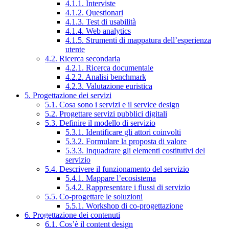
4.1.1. Interviste
4.1.2. Questionari
4.1.3. Test di usabilità
4.1.4. Web analytics
4.1.5. Strumenti di mappatura dell’esperienza
utente
4.2. Ricerca secondaria
4.2.1. Ricerca documentale
4.2.2. Analisi benchmark
4.2.3. Valutazione euristica
5. Progettazione dei servizi
5.1. Cosa sono i servizi e il service design
5.2. Progettare servizi pubblici digitali
5.3. Definire il modello di servizio
5.3.1. Identificare gli attori coinvolti
5.3.2. Formulare la proposta di valore
5.3.3. Inquadrare gli elementi costitutivi del
servizio
5.4. Descrivere il funzionamento del servizio
5.4.1. Mappare l’ecosistema
5.4.2. Rappresentare i flussi di servizio
5.5. Co-progettare le soluzioni
5.5.1. Workshop di co-progettazione
6. Progettazione dei contenuti
6.1. Cos’è il content design