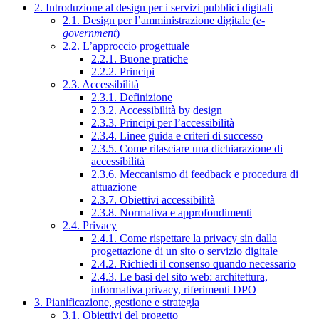
2. Introduzione al design per i servizi pubblici digitali
2.1. Design per l’amministrazione digitale (
e-
government
)
2.2. L’approccio progettuale
2.2.1. Buone pratiche
2.2.2. Principi
2.3. Accessibilità
2.3.1. Definizione
2.3.2. Accessibilità by design
2.3.3. Principi per l’accessibilità
2.3.4. Linee guida e criteri di successo
2.3.5. Come rilasciare una dichiarazione di
accessibilità
2.3.6. Meccanismo di feedback e procedura di
attuazione
2.3.7. Obiettivi accessibilità
2.3.8. Normativa e approfondimenti
2.4. Privacy
2.4.1. Come rispettare la privacy sin dalla
progettazione di un sito o servizio digitale
2.4.2. Richiedi il consenso quando necessario
2.4.3. Le basi del sito web: architettura,
informativa privacy, riferimenti DPO
3. Pianificazione, gestione e strategia
3.1. Obiettivi del progetto