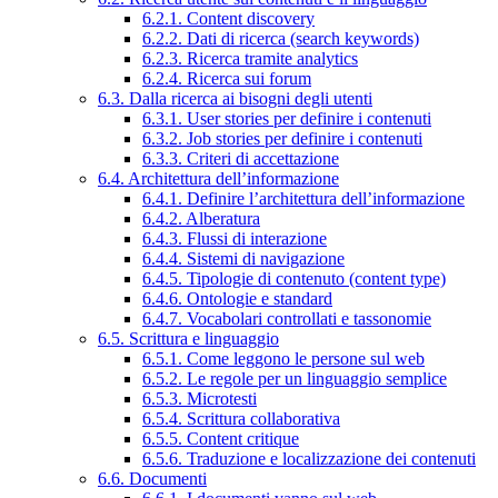
6.2.1. Content discovery
6.2.2. Dati di ricerca (search keywords)
6.2.3. Ricerca tramite analytics
6.2.4. Ricerca sui forum
6.3. Dalla ricerca ai bisogni degli utenti
6.3.1. User stories per definire i contenuti
6.3.2. Job stories per definire i contenuti
6.3.3. Criteri di accettazione
6.4. Architettura dell’informazione
6.4.1. Definire l’architettura dell’informazione
6.4.2. Alberatura
6.4.3. Flussi di interazione
6.4.4. Sistemi di navigazione
6.4.5. Tipologie di contenuto (content type)
6.4.6. Ontologie e standard
6.4.7. Vocabolari controllati e tassonomie
6.5. Scrittura e linguaggio
6.5.1. Come leggono le persone sul web
6.5.2. Le regole per un linguaggio semplice
6.5.3. Microtesti
6.5.4. Scrittura collaborativa
6.5.5. Content critique
6.5.6. Traduzione e localizzazione dei contenuti
6.6. Documenti