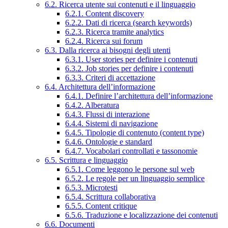
6.2. Ricerca utente sui contenuti e il linguaggio
6.2.1. Content discovery
6.2.2. Dati di ricerca (search keywords)
6.2.3. Ricerca tramite analytics
6.2.4. Ricerca sui forum
6.3. Dalla ricerca ai bisogni degli utenti
6.3.1. User stories per definire i contenuti
6.3.2. Job stories per definire i contenuti
6.3.3. Criteri di accettazione
6.4. Architettura dell’informazione
6.4.1. Definire l’architettura dell’informazione
6.4.2. Alberatura
6.4.3. Flussi di interazione
6.4.4. Sistemi di navigazione
6.4.5. Tipologie di contenuto (content type)
6.4.6. Ontologie e standard
6.4.7. Vocabolari controllati e tassonomie
6.5. Scrittura e linguaggio
6.5.1. Come leggono le persone sul web
6.5.2. Le regole per un linguaggio semplice
6.5.3. Microtesti
6.5.4. Scrittura collaborativa
6.5.5. Content critique
6.5.6. Traduzione e localizzazione dei contenuti
6.6. Documenti