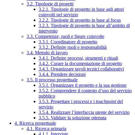
3.2. Tipologie di progetti
3.2.1. Tipologie di progetto in base agli attori
coinvolti nel servizio
3.2.2. Tipologie di progetto in base al focus
3.2.3. Tipologie di progetto in base all’ambito di
intervento
3.3. Competenze, ruoli e figure coinvolte
3.3.1. Coordinatore di progetto
3.3.2. Definire ruoli e responsabilità
3.4. Metodo di lavoro
3.4.1. Definire processi, strumenti e rituali
3.4.2. Curare la documentazione di progetto
3.4.3. Organizzare tavoli tecnici collaborativi
3.4.4. Prendere decisioni
3.5. Il processo progettuale
3.5.1. Organizzare il progetto e la sua gestione
3.5.2. Comprendere il contesto d’uso del servizio
pubblico
3.5.3. Progettare i processi e i
touchpoint
del
servizio
3.5.4. Realizzare l’interfaccia utente del servizio
3.5.5. Validare la soluzione ottenuta
4. Ricerca progettuale
4.1. Ricerca primaria
4.1.1. Interviste