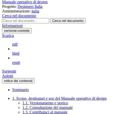
Manuale operativo di design
Progetto:
Designers Italia
Amministrazione:
italia
Cerca nel documento
Cerca nel documento
Informazioni
versione-corrente
Scarica
pdf
html
epub
Sorgente
Azioni
indice dei contenuti
Sommario
1. Scopo, destinatari e uso del Manuale operativo di design
1.1. Versionamento e storico
1.2. Consultazione del manuale
1.3. Contribuisci al manuale