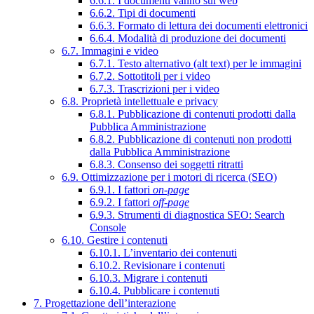
6.6.1. I documenti vanno sul web
6.6.2. Tipi di documenti
6.6.3. Formato di lettura dei documenti elettronici
6.6.4. Modalità di produzione dei documenti
6.7. Immagini e video
6.7.1. Testo alternativo (alt text) per le immagini
6.7.2. Sottotitoli per i video
6.7.3. Trascrizioni per i video
6.8. Proprietà intellettuale e privacy
6.8.1. Pubblicazione di contenuti prodotti dalla
Pubblica Amministrazione
6.8.2. Pubblicazione di contenuti non prodotti
dalla Pubblica Amministrazione
6.8.3. Consenso dei soggetti ritratti
6.9. Ottimizzazione per i motori di ricerca (SEO)
6.9.1. I fattori
on-page
6.9.2. I fattori
off-page
6.9.3. Strumenti di diagnostica SEO: Search
Console
6.10. Gestire i contenuti
6.10.1. L’inventario dei contenuti
6.10.2. Revisionare i contenuti
6.10.3. Migrare i contenuti
6.10.4. Pubblicare i contenuti
7. Progettazione dell’interazione