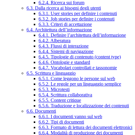
6.2.4. Ricerca sui forum
6.3. Dalla ricerca ai bisogni degli utenti
6.3.1. User stories per definire i contenuti
6.3.2. Job stories per definire i contenuti
6.3.3. Criteri di accettazione
6.4. Architettura dell’informazione
6.4.1. Definire l’architettura dell’informazione
6.4.2. Alberatura
6.4.3. Flussi di interazione
6.4.4. Sistemi di navigazione
6.4.5. Tipologie di contenuto (content type)
6.4.6. Ontologie e standard
6.4.7. Vocabolari controllati e tassonomie
6.5. Scrittura e linguaggio
6.5.1. Come leggono le persone sul web
6.5.2. Le regole per un linguaggio semplice
6.5.3. Microtesti
6.5.4. Scrittura collaborativa
6.5.5. Content critique
6.5.6. Traduzione e localizzazione dei contenuti
6.6. Documenti
6.6.1. I documenti vanno sul web
6.6.2. Tipi di documenti
6.6.3. Formato di lettura dei documenti elettronici
6.6.4. Modalità di produzione dei documenti