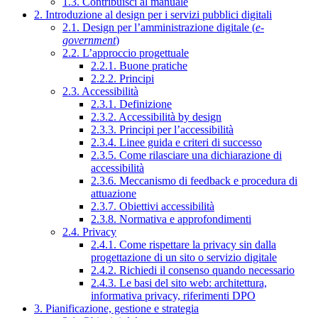
1.3. Contribuisci al manuale
2. Introduzione al design per i servizi pubblici digitali
2.1. Design per l’amministrazione digitale (
e-
government
)
2.2. L’approccio progettuale
2.2.1. Buone pratiche
2.2.2. Principi
2.3. Accessibilità
2.3.1. Definizione
2.3.2. Accessibilità by design
2.3.3. Principi per l’accessibilità
2.3.4. Linee guida e criteri di successo
2.3.5. Come rilasciare una dichiarazione di
accessibilità
2.3.6. Meccanismo di feedback e procedura di
attuazione
2.3.7. Obiettivi accessibilità
2.3.8. Normativa e approfondimenti
2.4. Privacy
2.4.1. Come rispettare la privacy sin dalla
progettazione di un sito o servizio digitale
2.4.2. Richiedi il consenso quando necessario
2.4.3. Le basi del sito web: architettura,
informativa privacy, riferimenti DPO
3. Pianificazione, gestione e strategia