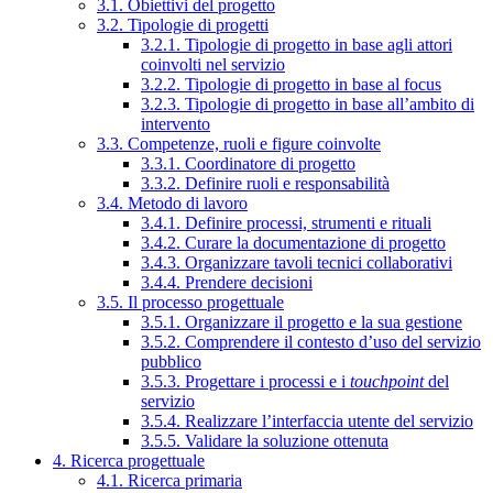
3.1. Obiettivi del progetto
3.2. Tipologie di progetti
3.2.1. Tipologie di progetto in base agli attori
coinvolti nel servizio
3.2.2. Tipologie di progetto in base al focus
3.2.3. Tipologie di progetto in base all’ambito di
intervento
3.3. Competenze, ruoli e figure coinvolte
3.3.1. Coordinatore di progetto
3.3.2. Definire ruoli e responsabilità
3.4. Metodo di lavoro
3.4.1. Definire processi, strumenti e rituali
3.4.2. Curare la documentazione di progetto
3.4.3. Organizzare tavoli tecnici collaborativi
3.4.4. Prendere decisioni
3.5. Il processo progettuale
3.5.1. Organizzare il progetto e la sua gestione
3.5.2. Comprendere il contesto d’uso del servizio
pubblico
3.5.3. Progettare i processi e i
touchpoint
del
servizio
3.5.4. Realizzare l’interfaccia utente del servizio
3.5.5. Validare la soluzione ottenuta
4. Ricerca progettuale
4.1. Ricerca primaria