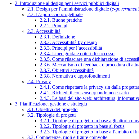
2. Introduzione al design per i servizi pubblici digitali
2.1. Design per l’amministrazione digitale (
e-government
2.2. L’approccio progettuale
2.2.1. Buone pratiche
2.2.2. Principi
2.3. Accessibilità
2.3.1. Definizione
2.3.2. Accessibilità by design
2.3.3. Principi per l’accessibilità
2.3.4. Linee guida e criteri di successo
2.3.5. Come rilasciare una dichiarazione di accessib
2.3.6. Meccanismo di feedback e procedura di attu
2.3.7. Obiettivi accessibilità
2.3.8. Normativa e approfondimenti
2.4. Privacy
2.4.1. Come rispettare la privacy sin dalla progettaz
2.4.2. Richiedi il consenso quando necessario
2.4.3. Le basi del sito web: architettura, informati
3. Pianificazione, gestione e strategia
3.1. Obiettivi del progetto
3.2. Tipologie di progetti
3.2.1. Tipologie di progetto in base agli attori coinv
3.2.2. Tipologie di progetto in base al focus
3.2.3. Tipologie di progetto in base all’ambito di i
3.3. Competenze, ruoli e figure coinvolte