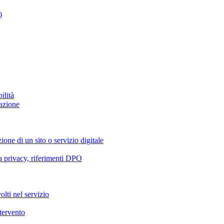
)
ilità
azione
ione di un sito o servizio digitale
va privacy, riferimenti DPO
olti nel servizio
ntervento