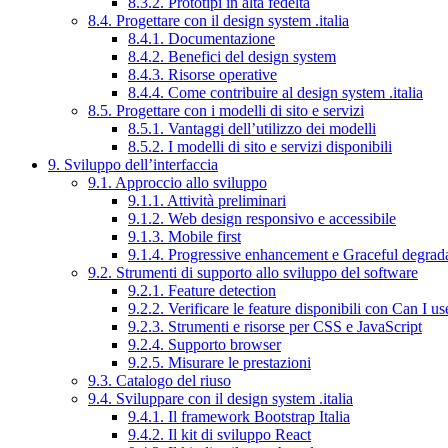
8.3.2. Prototipi in alta fedeltà
8.4. Progettare con il design system .italia
8.4.1. Documentazione
8.4.2. Benefici del design system
8.4.3. Risorse operative
8.4.4. Come contribuire al design system .italia
8.5. Progettare con i modelli di sito e servizi
8.5.1. Vantaggi dell’utilizzo dei modelli
8.5.2. I modelli di sito e servizi disponibili
9. Sviluppo dell’interfaccia
9.1. Approccio allo sviluppo
9.1.1. Attività preliminari
9.1.2. Web design responsivo e accessibile
9.1.3. Mobile first
9.1.4. Progressive enhancement e Graceful degrad
9.2. Strumenti di supporto allo sviluppo del software
9.2.1. Feature detection
9.2.2. Verificare le feature disponibili con Can I us
9.2.3. Strumenti e risorse per CSS e JavaScript
9.2.4. Supporto browser
9.2.5. Misurare le prestazioni
9.3. Catalogo del riuso
9.4. Sviluppare con il design system .italia
9.4.1. Il framework Bootstrap Italia
9.4.2. Il kit di sviluppo React