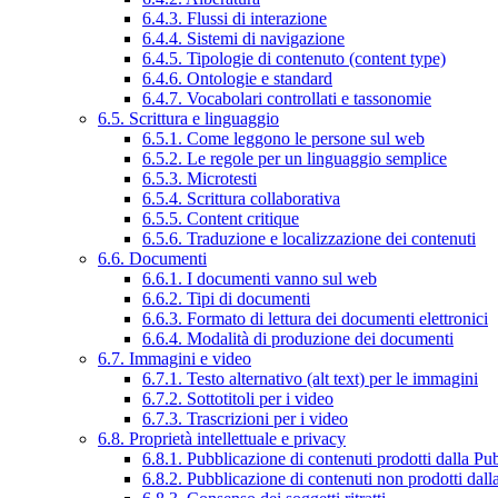
6.4.3. Flussi di interazione
6.4.4. Sistemi di navigazione
6.4.5. Tipologie di contenuto (content type)
6.4.6. Ontologie e standard
6.4.7. Vocabolari controllati e tassonomie
6.5. Scrittura e linguaggio
6.5.1. Come leggono le persone sul web
6.5.2. Le regole per un linguaggio semplice
6.5.3. Microtesti
6.5.4. Scrittura collaborativa
6.5.5. Content critique
6.5.6. Traduzione e localizzazione dei contenuti
6.6. Documenti
6.6.1. I documenti vanno sul web
6.6.2. Tipi di documenti
6.6.3. Formato di lettura dei documenti elettronici
6.6.4. Modalità di produzione dei documenti
6.7. Immagini e video
6.7.1. Testo alternativo (alt text) per le immagini
6.7.2. Sottotitoli per i video
6.7.3. Trascrizioni per i video
6.8. Proprietà intellettuale e privacy
6.8.1. Pubblicazione di contenuti prodotti dalla P
6.8.2. Pubblicazione di contenuti non prodotti dal