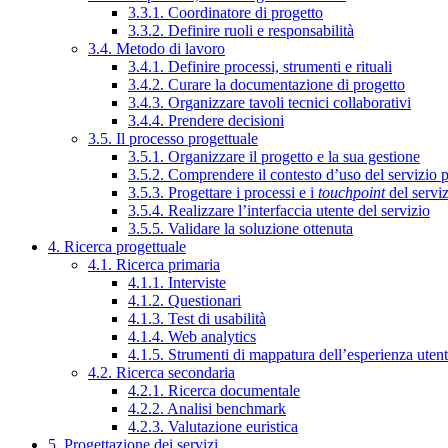
3.3.1. Coordinatore di progetto
3.3.2. Definire ruoli e responsabilità
3.4. Metodo di lavoro
3.4.1. Definire processi, strumenti e rituali
3.4.2. Curare la documentazione di progetto
3.4.3. Organizzare tavoli tecnici collaborativi
3.4.4. Prendere decisioni
3.5. Il processo progettuale
3.5.1. Organizzare il progetto e la sua gestione
3.5.2. Comprendere il contesto d’uso del servizio 
3.5.3. Progettare i processi e i
touchpoint
del servi
3.5.4. Realizzare l’interfaccia utente del servizio
3.5.5. Validare la soluzione ottenuta
4. Ricerca progettuale
4.1. Ricerca primaria
4.1.1. Interviste
4.1.2. Questionari
4.1.3. Test di usabilità
4.1.4. Web analytics
4.1.5. Strumenti di mappatura dell’esperienza uten
4.2. Ricerca secondaria
4.2.1. Ricerca documentale
4.2.2. Analisi benchmark
4.2.3. Valutazione euristica
5. Progettazione dei servizi