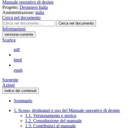
Manuale operativo di design
Progetto:
Designers Italia
Amministrazione:
italia
Cerca nel documento
Cerca nel documento
Informazioni
versione-corrente
Scarica
pdf
html
epub
Sorgente
Azioni
indice dei contenuti
Sommario
1. Scopo, destinatari e uso del Manuale operativo di design
1.1. Versionamento e storico
1.2. Consultazione del manuale
1.3. Contribuisci al manuale