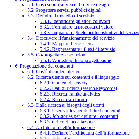
5.1. Cosa sono i servizi e il service design
5.2. Progettare servizi pubblici digitali
5.3. Definire il modello di servizio
5.3.1. Identificare gli attori coinvolti
5.3.2. Formulare la proposta di valore
5.3.3. Inquadrare gli elementi costitutivi del serviz
5.4. Descrivere il funzionamento del servizio
5.4.1. Mappare l’ecosistema
5.4.2. Rappresentare i flussi di servizio
5.5. Co-progettare le soluzioni
5.5.1. Workshop di co-progettazione
6. Progettazione dei contenuti
6.1. Cos’è il content design
6.2. Ricerca utente sui contenuti e il linguaggio
6.2.1. Content discovery
6.2.2. Dati di ricerca (search keywords)
6.2.3. Ricerca tramite analytics
6.2.4. Ricerca sui forum
6.3. Dalla ricerca ai bisogni degli utenti
6.3.1. User stories per definire i contenuti
6.3.2. Job stories per definire i contenuti
6.3.3. Criteri di accettazione
6.4. Architettura dell’informazione
6.4.1. Definire l’architettura dell’informazione
6.4.2. Alberatura