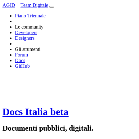
AGID
+
Team Digitale
Piano Triennale
Le community
Developers
Designers
Gli strumenti
Forum
Docs
GitHub
Docs Italia
beta
Documenti pubblici, digitali.