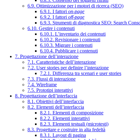
6.8.3. Consenso dei soggetti ritratti
6.9. Ottimizzazione per i motori di ricerca (SEO)
6.9.1. I fattori
on-page
6.9.2. I fattori
off-page
6.9.3. Strumenti di diagnostica SEO: Search Cons
6.10. Gestire i contenuti
6.10.1. L’inventario dei contenuti
6.10.2. Revisionare i contenuti
6.10.3. Migrare i contenuti
6.10.4. Pubblicare i contenuti
7. Progettazione dell’interazione
7.1. Caratteristiche dell’interazione
7.2. User stories per definire l’interazione
7.2.1. Differenza tra scenari e user stories
7.3. Flussi di interazione
7.4. Wireframe
7.5. Prototipi interattivi
8. Progettazione dell’interfaccia
8.1. Obiettivi dell’interfaccia
8.2. Elementi dell’interfaccia
8.2.1. Elementi di composizione
8.2.2. Elementi interattivi
8.2.3. Elementi testuali (microtesti)
8.3. Progettare e costruire in alta fedeltà
8.3.1. Layout di pagina