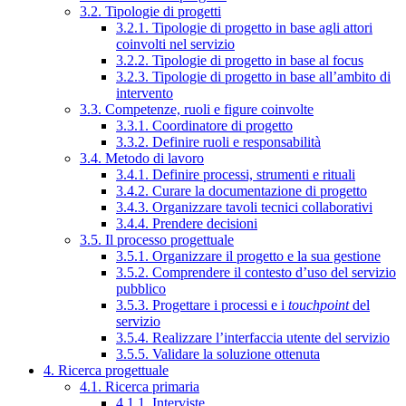
3.2. Tipologie di progetti
3.2.1. Tipologie di progetto in base agli attori
coinvolti nel servizio
3.2.2. Tipologie di progetto in base al focus
3.2.3. Tipologie di progetto in base all’ambito di
intervento
3.3. Competenze, ruoli e figure coinvolte
3.3.1. Coordinatore di progetto
3.3.2. Definire ruoli e responsabilità
3.4. Metodo di lavoro
3.4.1. Definire processi, strumenti e rituali
3.4.2. Curare la documentazione di progetto
3.4.3. Organizzare tavoli tecnici collaborativi
3.4.4. Prendere decisioni
3.5. Il processo progettuale
3.5.1. Organizzare il progetto e la sua gestione
3.5.2. Comprendere il contesto d’uso del servizio
pubblico
3.5.3. Progettare i processi e i
touchpoint
del
servizio
3.5.4. Realizzare l’interfaccia utente del servizio
3.5.5. Validare la soluzione ottenuta
4. Ricerca progettuale
4.1. Ricerca primaria
4.1.1. Interviste