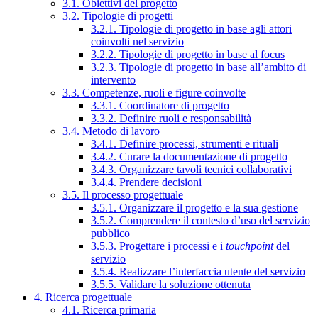
3.1. Obiettivi del progetto
3.2. Tipologie di progetti
3.2.1. Tipologie di progetto in base agli attori
coinvolti nel servizio
3.2.2. Tipologie di progetto in base al focus
3.2.3. Tipologie di progetto in base all’ambito di
intervento
3.3. Competenze, ruoli e figure coinvolte
3.3.1. Coordinatore di progetto
3.3.2. Definire ruoli e responsabilità
3.4. Metodo di lavoro
3.4.1. Definire processi, strumenti e rituali
3.4.2. Curare la documentazione di progetto
3.4.3. Organizzare tavoli tecnici collaborativi
3.4.4. Prendere decisioni
3.5. Il processo progettuale
3.5.1. Organizzare il progetto e la sua gestione
3.5.2. Comprendere il contesto d’uso del servizio
pubblico
3.5.3. Progettare i processi e i
touchpoint
del
servizio
3.5.4. Realizzare l’interfaccia utente del servizio
3.5.5. Validare la soluzione ottenuta
4. Ricerca progettuale
4.1. Ricerca primaria