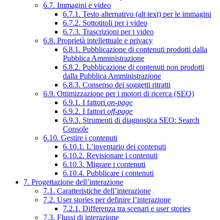
6.7. Immagini e video
6.7.1. Testo alternativo (alt text) per le immagini
6.7.2. Sottotitoli per i video
6.7.3. Trascrizioni per i video
6.8. Proprietà intellettuale e privacy
6.8.1. Pubblicazione di contenuti prodotti dalla
Pubblica Amministrazione
6.8.2. Pubblicazione di contenuti non prodotti
dalla Pubblica Amministrazione
6.8.3. Consenso dei soggetti ritratti
6.9. Ottimizzazione per i motori di ricerca (SEO)
6.9.1. I fattori
on-page
6.9.2. I fattori
off-page
6.9.3. Strumenti di diagnostica SEO: Search
Console
6.10. Gestire i contenuti
6.10.1. L’inventario dei contenuti
6.10.2. Revisionare i contenuti
6.10.3. Migrare i contenuti
6.10.4. Pubblicare i contenuti
7. Progettazione dell’interazione
7.1. Caratteristiche dell’interazione
7.2. User stories per definire l’interazione
7.2.1. Differenza tra scenari e user stories
7.3. Flussi di interazione