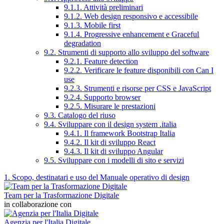
9.1.1. Attività preliminari
9.1.2. Web design responsivo e accessibile
9.1.3. Mobile first
9.1.4. Progressive enhancement e Graceful
degradation
9.2. Strumenti di supporto allo sviluppo del software
9.2.1. Feature detection
9.2.2. Verificare le feature disponibili con Can I
use
9.2.3. Strumenti e risorse per CSS e JavaScript
9.2.4. Supporto browser
9.2.5. Misurare le prestazioni
9.3. Catalogo del riuso
9.4. Sviluppare con il design system .italia
9.4.1. Il framework Bootstrap Italia
9.4.2. Il kit di sviluppo React
9.4.3. Il kit di sviluppo Angular
9.5. Sviluppare con i modelli di sito e servizi
1. Scopo, destinatari e uso del Manuale operativo di design
Team per la Trasformazione Digitale
in collaborazione con
Agenzia per l'Italia Digitale