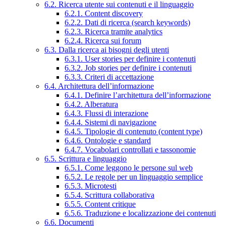
6.2. Ricerca utente sui contenuti e il linguaggio
6.2.1. Content discovery
6.2.2. Dati di ricerca (search keywords)
6.2.3. Ricerca tramite analytics
6.2.4. Ricerca sui forum
6.3. Dalla ricerca ai bisogni degli utenti
6.3.1. User stories per definire i contenuti
6.3.2. Job stories per definire i contenuti
6.3.3. Criteri di accettazione
6.4. Architettura dell’informazione
6.4.1. Definire l’architettura dell’informazione
6.4.2. Alberatura
6.4.3. Flussi di interazione
6.4.4. Sistemi di navigazione
6.4.5. Tipologie di contenuto (content type)
6.4.6. Ontologie e standard
6.4.7. Vocabolari controllati e tassonomie
6.5. Scrittura e linguaggio
6.5.1. Come leggono le persone sul web
6.5.2. Le regole per un linguaggio semplice
6.5.3. Microtesti
6.5.4. Scrittura collaborativa
6.5.5. Content critique
6.5.6. Traduzione e localizzazione dei contenuti
6.6. Documenti