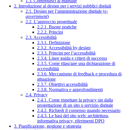
1.3. Contribuisci al manuale
2. Introduzione al design per i servizi pubblici digitali
2.1. Design per l’amministrazione digitale (
e-
government
)
2.2. L’approccio progettuale
2.2.1. Buone pratiche
2.2.2. Principi
2.3. Accessibilità
2.3.1. Definizione
2.3.2. Accessibilità by design
2.3.3. Principi per l’accessibilità
2.3.4. Linee guida e criteri di successo
2.3.5. Come rilasciare una dichiarazione di
accessibilità
2.3.6. Meccanismo di feedback e procedura di
attuazione
2.3.7. Obiettivi accessibilità
2.3.8. Normativa e approfondimenti
2.4. Privacy
2.4.1. Come rispettare la privacy sin dalla
progettazione di un sito o servizio digitale
2.4.2. Richiedi il consenso quando necessario
2.4.3. Le basi del sito web: architettura,
informativa privacy, riferimenti DPO
3. Pianificazione, gestione e strategia