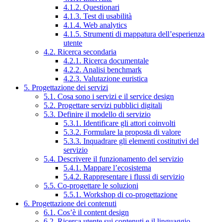
4.1.2. Questionari
4.1.3. Test di usabilità
4.1.4. Web analytics
4.1.5. Strumenti di mappatura dell’esperienza
utente
4.2. Ricerca secondaria
4.2.1. Ricerca documentale
4.2.2. Analisi benchmark
4.2.3. Valutazione euristica
5. Progettazione dei servizi
5.1. Cosa sono i servizi e il service design
5.2. Progettare servizi pubblici digitali
5.3. Definire il modello di servizio
5.3.1. Identificare gli attori coinvolti
5.3.2. Formulare la proposta di valore
5.3.3. Inquadrare gli elementi costitutivi del
servizio
5.4. Descrivere il funzionamento del servizio
5.4.1. Mappare l’ecosistema
5.4.2. Rappresentare i flussi di servizio
5.5. Co-progettare le soluzioni
5.5.1. Workshop di co-progettazione
6. Progettazione dei contenuti
6.1. Cos’è il content design
6.2. Ricerca utente sui contenuti e il linguaggio