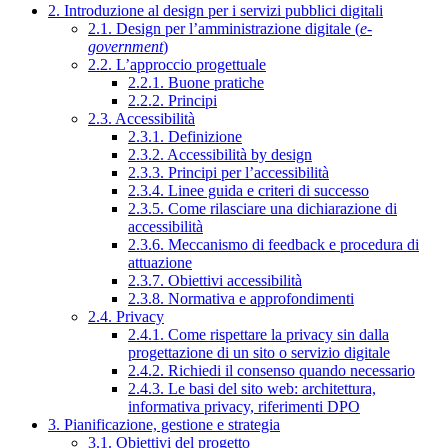
2. Introduzione al design per i servizi pubblici digitali
2.1. Design per l’amministrazione digitale (
e-
government
)
2.2. L’approccio progettuale
2.2.1. Buone pratiche
2.2.2. Principi
2.3. Accessibilità
2.3.1. Definizione
2.3.2. Accessibilità by design
2.3.3. Principi per l’accessibilità
2.3.4. Linee guida e criteri di successo
2.3.5. Come rilasciare una dichiarazione di
accessibilità
2.3.6. Meccanismo di feedback e procedura di
attuazione
2.3.7. Obiettivi accessibilità
2.3.8. Normativa e approfondimenti
2.4. Privacy
2.4.1. Come rispettare la privacy sin dalla
progettazione di un sito o servizio digitale
2.4.2. Richiedi il consenso quando necessario
2.4.3. Le basi del sito web: architettura,
informativa privacy, riferimenti DPO
3. Pianificazione, gestione e strategia
3.1. Obiettivi del progetto