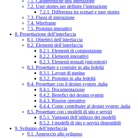
7.1. Caratteristiche dell’interazione
7.2. User stories per definire l’interazione
7.2.1. Differenza tra scenari e user stories
7.3. Flussi di interazione
7.4. Wireframe
7.5. Prototipi interattivi
8. Progettazione dell’interfaccia
8.1. Obiettivi dell’interfaccia
8.2. Elementi dell’interfaccia
8.2.1. Elementi di composizione
8.2.2. Elementi interattivi
8.2.3. Elementi testuali (microtesti)
8.3. Progettare e costruire in alta fedeltà
8.3.1. Layout di pagina
8.3.2. Prototipi in alta fedeltà
8.4. Progettare con il design system .italia
8.4.1. Documentazione
8.4.2. Benefici del design system
8.4.3. Risorse operative
8.4.4. Come contribuire al design system .italia
8.5. Progettare con i modelli di sito e servizi
8.5.1. Vantaggi dell’utilizzo dei modelli
8.5.2. I modelli di sito e servizi disponibili
9. Sviluppo dell’interfaccia
9.1. Approccio allo sviluppo