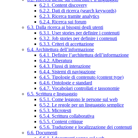
6.2.1. Content discovery
6.2.2. Dati di ricerca (search keywords)
6.2.3. Ricerca tramite analytics
6.2.4. Ricerca sui forum
6.3. Dalla ricerca ai bisogni degli utenti
6.3.1. User stories per definire i contenuti
6.3.2. Job stories per definire i contenuti
6.3.3. Criteri di accettazione
6.4. Architettura dell’informazione
6.4.1. Definire l’architettura dell’informazione
6.4.2. Alberatura
6.4.3. Flussi di interazione
6.4.4. Sistemi di navigazione
6.4.5. Tipologie di contenuto (content type)
6.4.6. Ontologie e standard
6.4.7. Vocabolari controllati e tassonomie
6.5. Scrittura e linguaggio
6.5.1. Come leggono le persone sul web
6.5.2. Le regole per un linguaggio semplice
6.5.3. Microtesti
6.5.4. Scrittura collaborativa
6.5.5. Content critique
6.5.6. Traduzione e localizzazione dei contenuti
6.6. Documenti