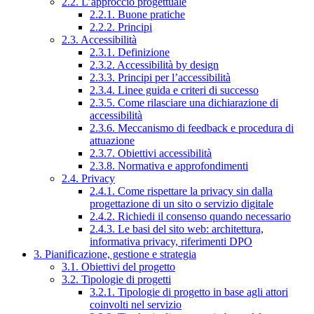
2.2. L’approccio progettuale
2.2.1. Buone pratiche
2.2.2. Principi
2.3. Accessibilità
2.3.1. Definizione
2.3.2. Accessibilità by design
2.3.3. Principi per l’accessibilità
2.3.4. Linee guida e criteri di successo
2.3.5. Come rilasciare una dichiarazione di
accessibilità
2.3.6. Meccanismo di feedback e procedura di
attuazione
2.3.7. Obiettivi accessibilità
2.3.8. Normativa e approfondimenti
2.4. Privacy
2.4.1. Come rispettare la privacy sin dalla
progettazione di un sito o servizio digitale
2.4.2. Richiedi il consenso quando necessario
2.4.3. Le basi del sito web: architettura,
informativa privacy, riferimenti DPO
3. Pianificazione, gestione e strategia
3.1. Obiettivi del progetto
3.2. Tipologie di progetti
3.2.1. Tipologie di progetto in base agli attori
coinvolti nel servizio