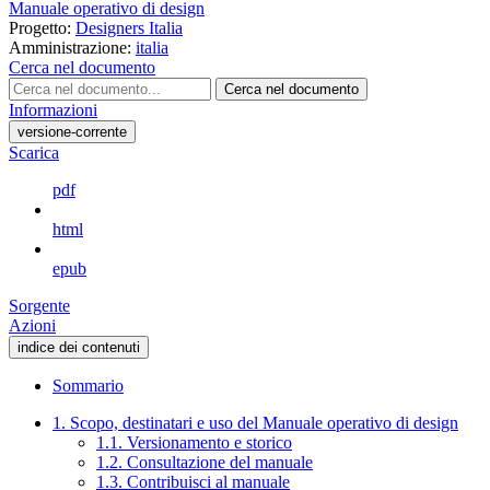
Manuale operativo di design
Progetto:
Designers Italia
Amministrazione:
italia
Cerca nel documento
Cerca nel documento
Informazioni
versione-corrente
Scarica
pdf
html
epub
Sorgente
Azioni
indice dei contenuti
Sommario
1. Scopo, destinatari e uso del Manuale operativo di design
1.1. Versionamento e storico
1.2. Consultazione del manuale
1.3. Contribuisci al manuale