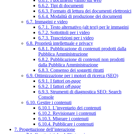
6.6.1. I documenti vanno sul web
6.6.2. Tipi di documenti
6.6.3. Formato di lettura dei documenti elettronici
6.6.4. Modalità di produzione dei documenti
6.7. Immagini e video
6.7.1. Testo alternativo (alt text) per le immagini
6.7.2. Sottotitoli per i video
6.7.3. Trascrizioni per i video
6.8. Proprietà intellettuale e privacy
6.8.1. Pubblicazione di contenuti prodotti dalla
Pubblica Amministrazione
6.8.2. Pubblicazione di contenuti non prodotti
dalla Pubblica Amministrazione
6.8.3. Consenso dei soggetti ritratti
6.9. Ottimizzazione per i motori di ricerca (SEO)
6.9.1. I fattori
on-page
6.9.2. I fattori
off-page
6.9.3. Strumenti di diagnostica SEO: Search
Console
6.10. Gestire i contenuti
6.10.1. L’inventario dei contenuti
6.10.2. Revisionare i contenuti
6.10.3. Migrare i contenuti
6.10.4. Pubblicare i contenuti
7. Progettazione dell’interazione