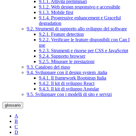
9.1.1. Attività preliminari
9.1.2. Web design responsivo e accessibile
9.1.3. Mobile first
9.1.4. Progressive enhancement e Graceful
degradation
9.2. Strumenti di supporto allo sviluppo del software
9.2.1. Feature detection
9.2.2. Verificare le feature disponibili con Can I
use
9.2.3. Strumenti e risorse per CSS e JavaScript
9.2.4. Supporto browser
9.2.5. Misurare le prestazioni
9.3. Catalogo del riuso
9.4. Sviluppare con il design system .italia
9.4.1. Il framework Bootstrap Italia
9.4.2. Il kit di sviluppo React
9.4.3. Il kit di sviluppo Angular
9.5. Sviluppare con i modelli di sito e servizi
glossario
A
B
C
D