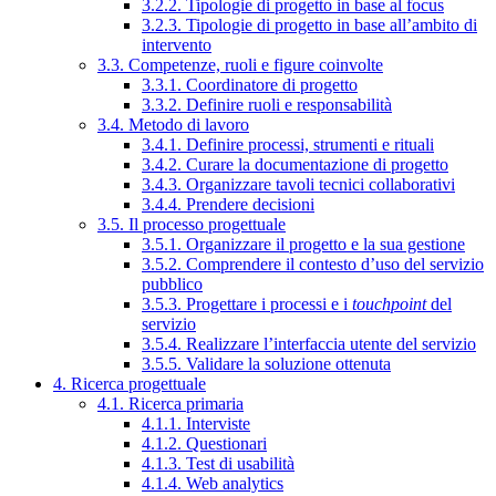
3.2.2. Tipologie di progetto in base al focus
3.2.3. Tipologie di progetto in base all’ambito di
intervento
3.3. Competenze, ruoli e figure coinvolte
3.3.1. Coordinatore di progetto
3.3.2. Definire ruoli e responsabilità
3.4. Metodo di lavoro
3.4.1. Definire processi, strumenti e rituali
3.4.2. Curare la documentazione di progetto
3.4.3. Organizzare tavoli tecnici collaborativi
3.4.4. Prendere decisioni
3.5. Il processo progettuale
3.5.1. Organizzare il progetto e la sua gestione
3.5.2. Comprendere il contesto d’uso del servizio
pubblico
3.5.3. Progettare i processi e i
touchpoint
del
servizio
3.5.4. Realizzare l’interfaccia utente del servizio
3.5.5. Validare la soluzione ottenuta
4. Ricerca progettuale
4.1. Ricerca primaria
4.1.1. Interviste
4.1.2. Questionari
4.1.3. Test di usabilità
4.1.4. Web analytics