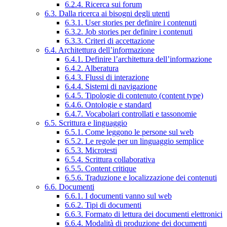
6.2.4. Ricerca sui forum
6.3. Dalla ricerca ai bisogni degli utenti
6.3.1. User stories per definire i contenuti
6.3.2. Job stories per definire i contenuti
6.3.3. Criteri di accettazione
6.4. Architettura dell’informazione
6.4.1. Definire l’architettura dell’informazione
6.4.2. Alberatura
6.4.3. Flussi di interazione
6.4.4. Sistemi di navigazione
6.4.5. Tipologie di contenuto (content type)
6.4.6. Ontologie e standard
6.4.7. Vocabolari controllati e tassonomie
6.5. Scrittura e linguaggio
6.5.1. Come leggono le persone sul web
6.5.2. Le regole per un linguaggio semplice
6.5.3. Microtesti
6.5.4. Scrittura collaborativa
6.5.5. Content critique
6.5.6. Traduzione e localizzazione dei contenuti
6.6. Documenti
6.6.1. I documenti vanno sul web
6.6.2. Tipi di documenti
6.6.3. Formato di lettura dei documenti elettronici
6.6.4. Modalità di produzione dei documenti