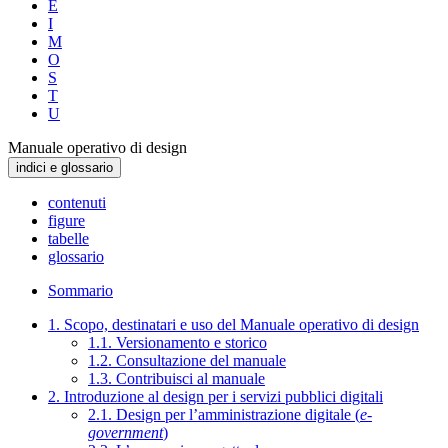
E
I
M
O
S
T
U
Manuale operativo di design
indici e glossario
contenuti
figure
tabelle
glossario
Sommario
1. Scopo, destinatari e uso del Manuale operativo di design
1.1. Versionamento e storico
1.2. Consultazione del manuale
1.3. Contribuisci al manuale
2. Introduzione al design per i servizi pubblici digitali
2.1. Design per l’amministrazione digitale (
e-
government
)