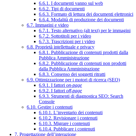
6.6.1. I documenti vanno sul web
6.6.2. Tipi di documenti
6.6.3. Formato di lettura dei documenti elettronici
6.6.4. Modalità di produzione dei documenti
6.7. Immagini e video
6.7.1. Testo alternativo (alt text) per le immagini
6.7.2. Sottotitoli per i video
6.7.3. Trascrizioni per i video
6.8. Proprietà intellettuale e privacy
6.8.1. Pubblicazione di contenuti prodotti dalla
Pubblica Amministrazione
6.8.2. Pubblicazione di contenuti non prodotti
dalla Pubblica Amministrazione
6.8.3. Consenso dei soggetti ritratti
6.9. Ottimizzazione per i motori di ricerca (SEO)
6.9.1. I fattori
on-page
6.9.2. I fattori
off-page
6.9.3. Strumenti di diagnostica SEO: Search
Console
6.10. Gestire i contenuti
6.10.1. L’inventario dei contenuti
6.10.2. Revisionare i contenuti
6.10.3. Migrare i contenuti
6.10.4. Pubblicare i contenuti
7. Progettazione dell’interazione