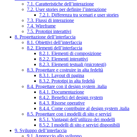
7.1. Caratteristiche dell’interazione
7.2. User stories per definire l’interazione
7.2.1. Differenza tra scenari e user stories
7.3. Flussi di interazione
7.4. Wireframe
7.5. Prototipi interattivi
8. Progettazione dell’interfaccia
8.1. Obiettivi dell’interfaccia
8.2. Elementi dell’interfaccia
8.2.1. Elementi di composizione
8.2.2. Elementi interattivi
8.2.3. Elementi testuali (microtesti)
8.3. Progettare e costruire in alta fedeltà
8.3.1. Layout di pagina
8.3.2. Prototipi in alta fedeltà
8.4. Progettare con il design system .italia
8.4.1. Documentazione
8.4.2. Benefici del design system
8.4.3. Risorse operative
8.4.4. Come contribuire al design system .italia
8.5. Progettare con i modelli di sito e servizi
8.5.1. Vantaggi dell’utilizzo dei modelli
8.5.2. I modelli di sito e servizi disponibili
9. Sviluppo dell’interfaccia
9.1. Approccio allo sviluppo