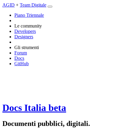
AGID
+
Team Digitale
Piano Triennale
Le community
Developers
Designers
Gli strumenti
Forum
Docs
GitHub
Docs Italia
beta
Documenti pubblici, digitali.