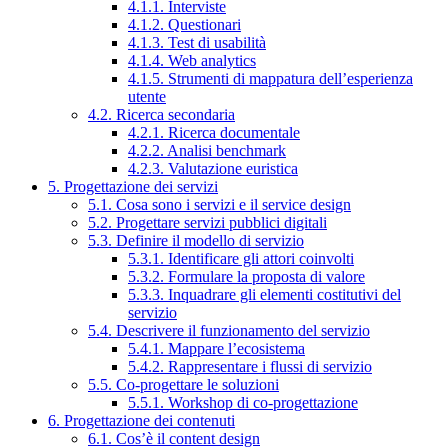
4.1.1. Interviste
4.1.2. Questionari
4.1.3. Test di usabilità
4.1.4. Web analytics
4.1.5. Strumenti di mappatura dell’esperienza
utente
4.2. Ricerca secondaria
4.2.1. Ricerca documentale
4.2.2. Analisi benchmark
4.2.3. Valutazione euristica
5. Progettazione dei servizi
5.1. Cosa sono i servizi e il service design
5.2. Progettare servizi pubblici digitali
5.3. Definire il modello di servizio
5.3.1. Identificare gli attori coinvolti
5.3.2. Formulare la proposta di valore
5.3.3. Inquadrare gli elementi costitutivi del
servizio
5.4. Descrivere il funzionamento del servizio
5.4.1. Mappare l’ecosistema
5.4.2. Rappresentare i flussi di servizio
5.5. Co-progettare le soluzioni
5.5.1. Workshop di co-progettazione
6. Progettazione dei contenuti
6.1. Cos’è il content design