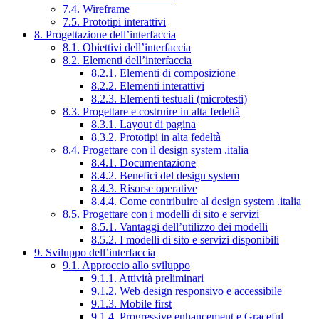
7.4. Wireframe
7.5. Prototipi interattivi
8. Progettazione dell’interfaccia
8.1. Obiettivi dell’interfaccia
8.2. Elementi dell’interfaccia
8.2.1. Elementi di composizione
8.2.2. Elementi interattivi
8.2.3. Elementi testuali (microtesti)
8.3. Progettare e costruire in alta fedeltà
8.3.1. Layout di pagina
8.3.2. Prototipi in alta fedeltà
8.4. Progettare con il design system .italia
8.4.1. Documentazione
8.4.2. Benefici del design system
8.4.3. Risorse operative
8.4.4. Come contribuire al design system .italia
8.5. Progettare con i modelli di sito e servizi
8.5.1. Vantaggi dell’utilizzo dei modelli
8.5.2. I modelli di sito e servizi disponibili
9. Sviluppo dell’interfaccia
9.1. Approccio allo sviluppo
9.1.1. Attività preliminari
9.1.2. Web design responsivo e accessibile
9.1.3. Mobile first
9.1.4. Progressive enhancement e Graceful