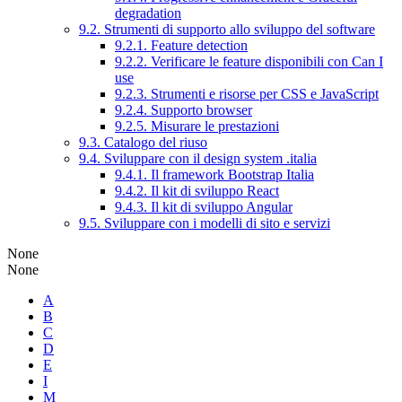
degradation
9.2. Strumenti di supporto allo sviluppo del software
9.2.1. Feature detection
9.2.2. Verificare le feature disponibili con Can I
use
9.2.3. Strumenti e risorse per CSS e JavaScript
9.2.4. Supporto browser
9.2.5. Misurare le prestazioni
9.3. Catalogo del riuso
9.4. Sviluppare con il design system .italia
9.4.1. Il framework Bootstrap Italia
9.4.2. Il kit di sviluppo React
9.4.3. Il kit di sviluppo Angular
9.5. Sviluppare con i modelli di sito e servizi
None
None
A
B
C
D
E
I
M