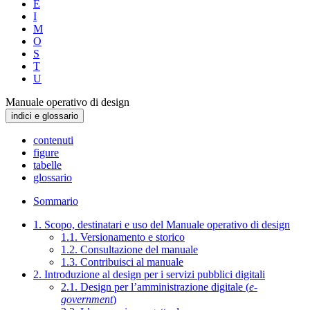
E
I
M
O
S
T
U
Manuale operativo di design
indici e glossario
contenuti
figure
tabelle
glossario
Sommario
1. Scopo, destinatari e uso del Manuale operativo di design
1.1. Versionamento e storico
1.2. Consultazione del manuale
1.3. Contribuisci al manuale
2. Introduzione al design per i servizi pubblici digitali
2.1. Design per l’amministrazione digitale (
e-
government
)