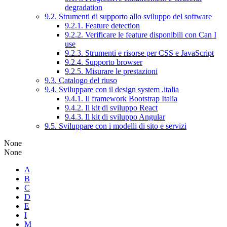
degradation
9.2. Strumenti di supporto allo sviluppo del software
9.2.1. Feature detection
9.2.2. Verificare le feature disponibili con Can I
use
9.2.3. Strumenti e risorse per CSS e JavaScript
9.2.4. Supporto browser
9.2.5. Misurare le prestazioni
9.3. Catalogo del riuso
9.4. Sviluppare con il design system .italia
9.4.1. Il framework Bootstrap Italia
9.4.2. Il kit di sviluppo React
9.4.3. Il kit di sviluppo Angular
9.5. Sviluppare con i modelli di sito e servizi
None
None
A
B
C
D
E
I
M