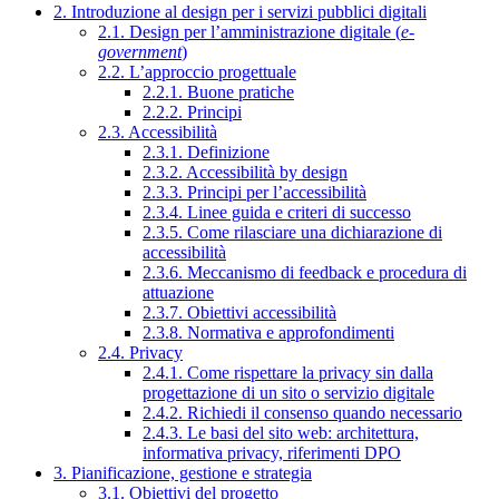
2. Introduzione al design per i servizi pubblici digitali
2.1. Design per l’amministrazione digitale (
e-
government
)
2.2. L’approccio progettuale
2.2.1. Buone pratiche
2.2.2. Principi
2.3. Accessibilità
2.3.1. Definizione
2.3.2. Accessibilità by design
2.3.3. Principi per l’accessibilità
2.3.4. Linee guida e criteri di successo
2.3.5. Come rilasciare una dichiarazione di
accessibilità
2.3.6. Meccanismo di feedback e procedura di
attuazione
2.3.7. Obiettivi accessibilità
2.3.8. Normativa e approfondimenti
2.4. Privacy
2.4.1. Come rispettare la privacy sin dalla
progettazione di un sito o servizio digitale
2.4.2. Richiedi il consenso quando necessario
2.4.3. Le basi del sito web: architettura,
informativa privacy, riferimenti DPO
3. Pianificazione, gestione e strategia
3.1. Obiettivi del progetto