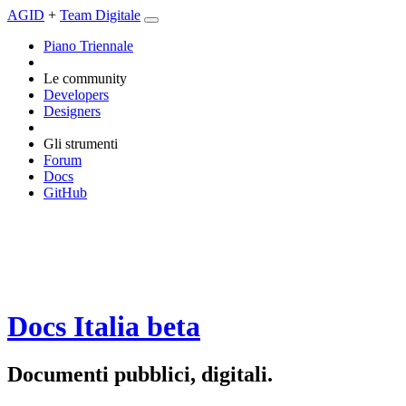
AGID
+
Team Digitale
Piano Triennale
Le community
Developers
Designers
Gli strumenti
Forum
Docs
GitHub
Docs Italia
beta
Documenti pubblici, digitali.