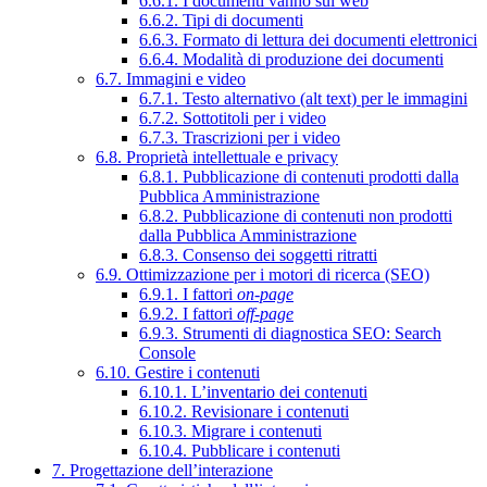
6.6.1. I documenti vanno sul web
6.6.2. Tipi di documenti
6.6.3. Formato di lettura dei documenti elettronici
6.6.4. Modalità di produzione dei documenti
6.7. Immagini e video
6.7.1. Testo alternativo (alt text) per le immagini
6.7.2. Sottotitoli per i video
6.7.3. Trascrizioni per i video
6.8. Proprietà intellettuale e privacy
6.8.1. Pubblicazione di contenuti prodotti dalla
Pubblica Amministrazione
6.8.2. Pubblicazione di contenuti non prodotti
dalla Pubblica Amministrazione
6.8.3. Consenso dei soggetti ritratti
6.9. Ottimizzazione per i motori di ricerca (SEO)
6.9.1. I fattori
on-page
6.9.2. I fattori
off-page
6.9.3. Strumenti di diagnostica SEO: Search
Console
6.10. Gestire i contenuti
6.10.1. L’inventario dei contenuti
6.10.2. Revisionare i contenuti
6.10.3. Migrare i contenuti
6.10.4. Pubblicare i contenuti
7. Progettazione dell’interazione