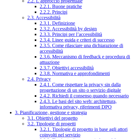
2.2. L’approccio progettuale
2.2.1. Buone pratiche
2.2.2. Principi
2.3. Accessibilità
2.3.1. Definizione
2.3.2. Accessibilità by design
2.3.3. Principi per l’accessibilità
2.3.4. Linee guida e criteri di successo
2.3.5. Come rilasciare una dichiarazione di
accessibilità
2.3.6. Meccanismo di feedback e procedura di
attuazione
2.3.7. Obiettivi accessibilità
2.3.8. Normativa e approfondimenti
2.4. Privacy
2.4.1. Come rispettare la privacy sin dalla
progettazione di un sito o servizio digitale
2.4.2. Richiedi il consenso quando necessario
2.4.3. Le basi del sito web: architettura,
informativa privacy, riferimenti DPO
3. Pianificazione, gestione e strategia
3.1. Obiettivi del progetto
3.2. Tipologie di progetti
3.2.1. Tipologie di progetto in base agli attori
coinvolti nel servizio