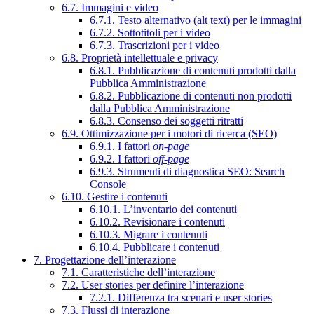
6.7. Immagini e video
6.7.1. Testo alternativo (alt text) per le immagini
6.7.2. Sottotitoli per i video
6.7.3. Trascrizioni per i video
6.8. Proprietà intellettuale e privacy
6.8.1. Pubblicazione di contenuti prodotti dalla
Pubblica Amministrazione
6.8.2. Pubblicazione di contenuti non prodotti
dalla Pubblica Amministrazione
6.8.3. Consenso dei soggetti ritratti
6.9. Ottimizzazione per i motori di ricerca (SEO)
6.9.1. I fattori
on-page
6.9.2. I fattori
off-page
6.9.3. Strumenti di diagnostica SEO: Search
Console
6.10. Gestire i contenuti
6.10.1. L’inventario dei contenuti
6.10.2. Revisionare i contenuti
6.10.3. Migrare i contenuti
6.10.4. Pubblicare i contenuti
7. Progettazione dell’interazione
7.1. Caratteristiche dell’interazione
7.2. User stories per definire l’interazione
7.2.1. Differenza tra scenari e user stories
7.3. Flussi di interazione