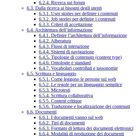
6.2.4. Ricerca sui forum
6.3. Dalla ricerca ai bisogni degli utenti
6.3.1. User stories per definire i contenuti
6.3.2. Job stories per definire i contenuti
6.3.3. Criteri di accettazione
6.4. Architettura dell’informazione
6.4.1. Definire l’architettura dell’informazione
6.4.2. Alberatura
6.4.3. Flussi di interazione
6.4.4. Sistemi di navigazione
6.4.5. Tipologie di contenuto (content type)
6.4.6. Ontologie e standard
6.4.7. Vocabolari controllati e tassonomie
6.5. Scrittura e linguaggio
6.5.1. Come leggono le persone sul web
6.5.2. Le regole per un linguaggio semplice
6.5.3. Microtesti
6.5.4. Scrittura collaborativa
6.5.5. Content critique
6.5.6. Traduzione e localizzazione dei contenuti
6.6. Documenti
6.6.1. I documenti vanno sul web
6.6.2. Tipi di documenti
6.6.3. Formato di lettura dei documenti elettronici
6.6.4. Modalità di produzione dei documenti