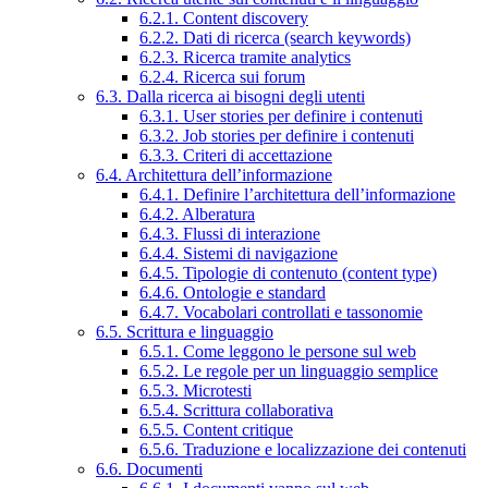
6.2.1. Content discovery
6.2.2. Dati di ricerca (search keywords)
6.2.3. Ricerca tramite analytics
6.2.4. Ricerca sui forum
6.3. Dalla ricerca ai bisogni degli utenti
6.3.1. User stories per definire i contenuti
6.3.2. Job stories per definire i contenuti
6.3.3. Criteri di accettazione
6.4. Architettura dell’informazione
6.4.1. Definire l’architettura dell’informazione
6.4.2. Alberatura
6.4.3. Flussi di interazione
6.4.4. Sistemi di navigazione
6.4.5. Tipologie di contenuto (content type)
6.4.6. Ontologie e standard
6.4.7. Vocabolari controllati e tassonomie
6.5. Scrittura e linguaggio
6.5.1. Come leggono le persone sul web
6.5.2. Le regole per un linguaggio semplice
6.5.3. Microtesti
6.5.4. Scrittura collaborativa
6.5.5. Content critique
6.5.6. Traduzione e localizzazione dei contenuti
6.6. Documenti