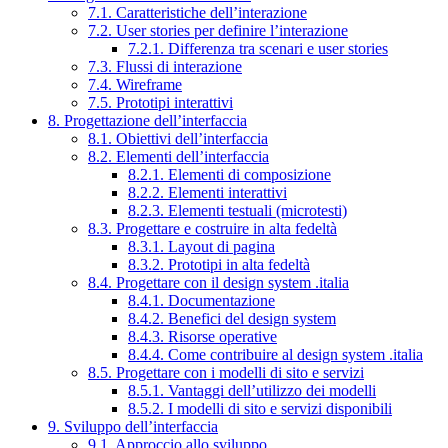
7.1. Caratteristiche dell’interazione
7.2. User stories per definire l’interazione
7.2.1. Differenza tra scenari e user stories
7.3. Flussi di interazione
7.4. Wireframe
7.5. Prototipi interattivi
8. Progettazione dell’interfaccia
8.1. Obiettivi dell’interfaccia
8.2. Elementi dell’interfaccia
8.2.1. Elementi di composizione
8.2.2. Elementi interattivi
8.2.3. Elementi testuali (microtesti)
8.3. Progettare e costruire in alta fedeltà
8.3.1. Layout di pagina
8.3.2. Prototipi in alta fedeltà
8.4. Progettare con il design system .italia
8.4.1. Documentazione
8.4.2. Benefici del design system
8.4.3. Risorse operative
8.4.4. Come contribuire al design system .italia
8.5. Progettare con i modelli di sito e servizi
8.5.1. Vantaggi dell’utilizzo dei modelli
8.5.2. I modelli di sito e servizi disponibili
9. Sviluppo dell’interfaccia
9.1. Approccio allo sviluppo