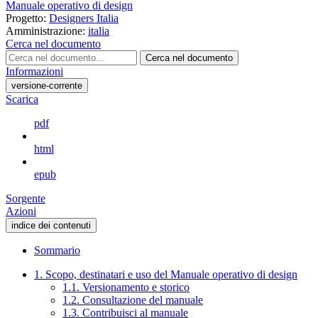
Manuale operativo di design
Progetto:
Designers Italia
Amministrazione:
italia
Cerca nel documento
Cerca nel documento
Informazioni
versione-corrente
Scarica
pdf
html
epub
Sorgente
Azioni
indice dei contenuti
Sommario
1. Scopo, destinatari e uso del Manuale operativo di design
1.1. Versionamento e storico
1.2. Consultazione del manuale
1.3. Contribuisci al manuale