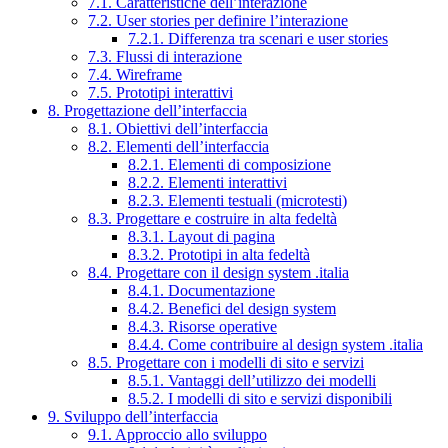
7.1. Caratteristiche dell’interazione
7.2. User stories per definire l’interazione
7.2.1. Differenza tra scenari e user stories
7.3. Flussi di interazione
7.4. Wireframe
7.5. Prototipi interattivi
8. Progettazione dell’interfaccia
8.1. Obiettivi dell’interfaccia
8.2. Elementi dell’interfaccia
8.2.1. Elementi di composizione
8.2.2. Elementi interattivi
8.2.3. Elementi testuali (microtesti)
8.3. Progettare e costruire in alta fedeltà
8.3.1. Layout di pagina
8.3.2. Prototipi in alta fedeltà
8.4. Progettare con il design system .italia
8.4.1. Documentazione
8.4.2. Benefici del design system
8.4.3. Risorse operative
8.4.4. Come contribuire al design system .italia
8.5. Progettare con i modelli di sito e servizi
8.5.1. Vantaggi dell’utilizzo dei modelli
8.5.2. I modelli di sito e servizi disponibili
9. Sviluppo dell’interfaccia
9.1. Approccio allo sviluppo