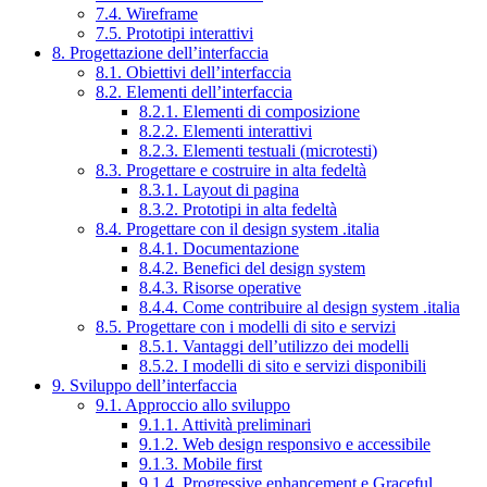
7.4. Wireframe
7.5. Prototipi interattivi
8. Progettazione dell’interfaccia
8.1. Obiettivi dell’interfaccia
8.2. Elementi dell’interfaccia
8.2.1. Elementi di composizione
8.2.2. Elementi interattivi
8.2.3. Elementi testuali (microtesti)
8.3. Progettare e costruire in alta fedeltà
8.3.1. Layout di pagina
8.3.2. Prototipi in alta fedeltà
8.4. Progettare con il design system .italia
8.4.1. Documentazione
8.4.2. Benefici del design system
8.4.3. Risorse operative
8.4.4. Come contribuire al design system .italia
8.5. Progettare con i modelli di sito e servizi
8.5.1. Vantaggi dell’utilizzo dei modelli
8.5.2. I modelli di sito e servizi disponibili
9. Sviluppo dell’interfaccia
9.1. Approccio allo sviluppo
9.1.1. Attività preliminari
9.1.2. Web design responsivo e accessibile
9.1.3. Mobile first
9.1.4. Progressive enhancement e Graceful