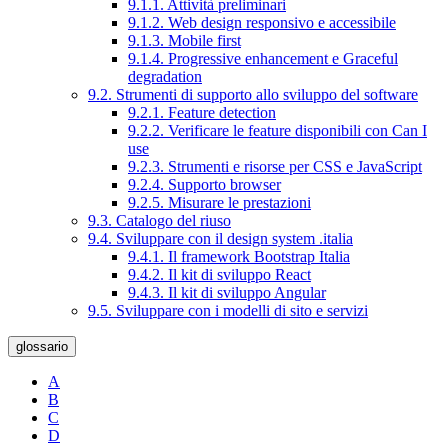
9.1.1. Attività preliminari
9.1.2. Web design responsivo e accessibile
9.1.3. Mobile first
9.1.4. Progressive enhancement e Graceful
degradation
9.2. Strumenti di supporto allo sviluppo del software
9.2.1. Feature detection
9.2.2. Verificare le feature disponibili con Can I
use
9.2.3. Strumenti e risorse per CSS e JavaScript
9.2.4. Supporto browser
9.2.5. Misurare le prestazioni
9.3. Catalogo del riuso
9.4. Sviluppare con il design system .italia
9.4.1. Il framework Bootstrap Italia
9.4.2. Il kit di sviluppo React
9.4.3. Il kit di sviluppo Angular
9.5. Sviluppare con i modelli di sito e servizi
glossario
A
B
C
D