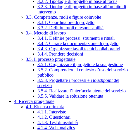
3.2.2. Tipologie di progetto in base al focus
3.2.3. Tipologie di progetto in base all’ambito di
intervento
3.3. Competenze, ruoli e figure coinvolte
3.3.1. Coordinatore di progetto
3.3.2. Definire ruoli e responsabilità
3.4. Metodo di lavoro
3.4.1. Definire processi, strumenti e rituali
3.4.2. Curare la documentazione di progetto
3.4.3. Organizzare tavoli tecnici collaborativi
3.4.4. Prendere decisioni
3.5. Il processo progettuale
3.5.1. Organizzare il progetto e la sua gestione
3.5.2. Comprendere il contesto d’uso del servizio
pubblico
3.5.3. Progettare i processi e i
touchpoint
del
servizio
3.5.4. Realizzare l’interfaccia utente del servizio
3.5.5. Validare la soluzione ottenuta
4. Ricerca progettuale
4.1. Ricerca primaria
4.1.1. Interviste
4.1.2. Questionari
4.1.3. Test di usabilità
4.1.4. Web analytics