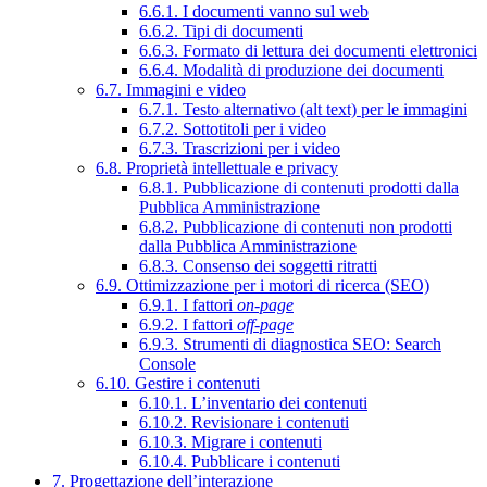
6.6.1. I documenti vanno sul web
6.6.2. Tipi di documenti
6.6.3. Formato di lettura dei documenti elettronici
6.6.4. Modalità di produzione dei documenti
6.7. Immagini e video
6.7.1. Testo alternativo (alt text) per le immagini
6.7.2. Sottotitoli per i video
6.7.3. Trascrizioni per i video
6.8. Proprietà intellettuale e privacy
6.8.1. Pubblicazione di contenuti prodotti dalla
Pubblica Amministrazione
6.8.2. Pubblicazione di contenuti non prodotti
dalla Pubblica Amministrazione
6.8.3. Consenso dei soggetti ritratti
6.9. Ottimizzazione per i motori di ricerca (SEO)
6.9.1. I fattori
on-page
6.9.2. I fattori
off-page
6.9.3. Strumenti di diagnostica SEO: Search
Console
6.10. Gestire i contenuti
6.10.1. L’inventario dei contenuti
6.10.2. Revisionare i contenuti
6.10.3. Migrare i contenuti
6.10.4. Pubblicare i contenuti
7. Progettazione dell’interazione