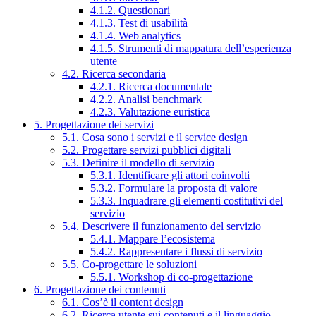
4.1.2. Questionari
4.1.3. Test di usabilità
4.1.4. Web analytics
4.1.5. Strumenti di mappatura dell’esperienza
utente
4.2. Ricerca secondaria
4.2.1. Ricerca documentale
4.2.2. Analisi benchmark
4.2.3. Valutazione euristica
5. Progettazione dei servizi
5.1. Cosa sono i servizi e il service design
5.2. Progettare servizi pubblici digitali
5.3. Definire il modello di servizio
5.3.1. Identificare gli attori coinvolti
5.3.2. Formulare la proposta di valore
5.3.3. Inquadrare gli elementi costitutivi del
servizio
5.4. Descrivere il funzionamento del servizio
5.4.1. Mappare l’ecosistema
5.4.2. Rappresentare i flussi di servizio
5.5. Co-progettare le soluzioni
5.5.1. Workshop di co-progettazione
6. Progettazione dei contenuti
6.1. Cos’è il content design
6.2. Ricerca utente sui contenuti e il linguaggio