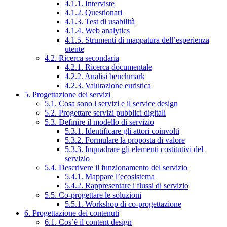
4.1.1. Interviste
4.1.2. Questionari
4.1.3. Test di usabilità
4.1.4. Web analytics
4.1.5. Strumenti di mappatura dell’esperienza
utente
4.2. Ricerca secondaria
4.2.1. Ricerca documentale
4.2.2. Analisi benchmark
4.2.3. Valutazione euristica
5. Progettazione dei servizi
5.1. Cosa sono i servizi e il service design
5.2. Progettare servizi pubblici digitali
5.3. Definire il modello di servizio
5.3.1. Identificare gli attori coinvolti
5.3.2. Formulare la proposta di valore
5.3.3. Inquadrare gli elementi costitutivi del
servizio
5.4. Descrivere il funzionamento del servizio
5.4.1. Mappare l’ecosistema
5.4.2. Rappresentare i flussi di servizio
5.5. Co-progettare le soluzioni
5.5.1. Workshop di co-progettazione
6. Progettazione dei contenuti
6.1. Cos’è il content design