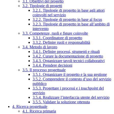
3.1. Obiettivi del progetto
3.2. Tipologie di progetti
3.2.1. Tipologie di progetto in base agli attori
coinvolti nel servizio
3.2.2. Tipologie di progetto in base al focus
3.2.3. Tipologie di progetto in base all’ambito di
intervento
3.3. Competenze, ruoli e figure coinvolte
3.3.1. Coordinatore di progetto
3.3.2. Definire ruoli e responsabilità
3.4. Metodo di lavoro
3.4.1. Definire processi, strumenti e rituali
3.4.2. Curare la documentazione di progetto
3.4.3. Organizzare tavoli tecnici collaborativi
3.4.4. Prendere decisioni
3.5. Il processo progettuale
3.5.1. Organizzare il progetto e la sua gestione
3.5.2. Comprendere il contesto d’uso del servizio
pubblico
3.5.3. Progettare i processi e i
touchpoint
del
servizio
3.5.4. Realizzare l’interfaccia utente del servizio
3.5.5. Validare la soluzione ottenuta
4. Ricerca progettuale
4.1. Ricerca primaria