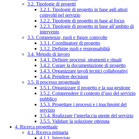
3.2. Tipologie di progetti
3.2.1. Tipologie di progetto in base agli attori
coinvolti nel servizio
3.2.2. Tipologie di progetto in base al focus
3.2.3. Tipologie di progetto in base all’ambito di
intervento
3.3. Competenze, ruoli e figure coinvolte
3.3.1. Coordinatore di progetto
3.3.2. Definire ruoli e responsabilità
3.4. Metodo di lavoro
3.4.1. Definire processi, strumenti e rituali
3.4.2. Curare la documentazione di progetto
3.4.3. Organizzare tavoli tecnici collaborativi
3.4.4. Prendere decisioni
3.5. Il processo progettuale
3.5.1. Organizzare il progetto e la sua gestione
3.5.2. Comprendere il contesto d’uso del servizio
pubblico
3.5.3. Progettare i processi e i
touchpoint
del
servizio
3.5.4. Realizzare l’interfaccia utente del servizio
3.5.5. Validare la soluzione ottenuta
4. Ricerca progettuale
4.1. Ricerca primaria
4.1.1. Interviste