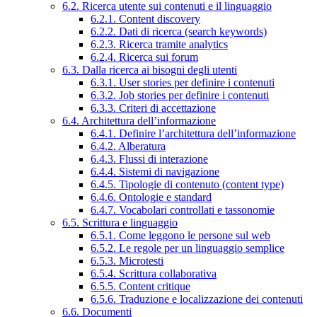
6.2. Ricerca utente sui contenuti e il linguaggio
6.2.1. Content discovery
6.2.2. Dati di ricerca (search keywords)
6.2.3. Ricerca tramite analytics
6.2.4. Ricerca sui forum
6.3. Dalla ricerca ai bisogni degli utenti
6.3.1. User stories per definire i contenuti
6.3.2. Job stories per definire i contenuti
6.3.3. Criteri di accettazione
6.4. Architettura dell’informazione
6.4.1. Definire l’architettura dell’informazione
6.4.2. Alberatura
6.4.3. Flussi di interazione
6.4.4. Sistemi di navigazione
6.4.5. Tipologie di contenuto (content type)
6.4.6. Ontologie e standard
6.4.7. Vocabolari controllati e tassonomie
6.5. Scrittura e linguaggio
6.5.1. Come leggono le persone sul web
6.5.2. Le regole per un linguaggio semplice
6.5.3. Microtesti
6.5.4. Scrittura collaborativa
6.5.5. Content critique
6.5.6. Traduzione e localizzazione dei contenuti
6.6. Documenti