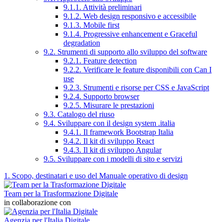
9.1.1. Attività preliminari
9.1.2. Web design responsivo e accessibile
9.1.3. Mobile first
9.1.4. Progressive enhancement e Graceful
degradation
9.2. Strumenti di supporto allo sviluppo del software
9.2.1. Feature detection
9.2.2. Verificare le feature disponibili con Can I
use
9.2.3. Strumenti e risorse per CSS e JavaScript
9.2.4. Supporto browser
9.2.5. Misurare le prestazioni
9.3. Catalogo del riuso
9.4. Sviluppare con il design system .italia
9.4.1. Il framework Bootstrap Italia
9.4.2. Il kit di sviluppo React
9.4.3. Il kit di sviluppo Angular
9.5. Sviluppare con i modelli di sito e servizi
1. Scopo, destinatari e uso del Manuale operativo di design
Team per la Trasformazione Digitale
in collaborazione con
Agenzia per l'Italia Digitale