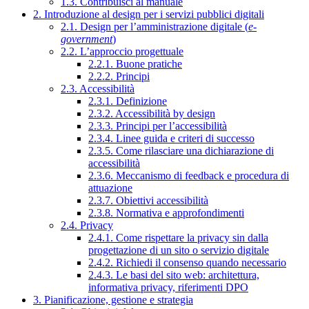
1.3. Contribuisci al manuale
2. Introduzione al design per i servizi pubblici digitali
2.1. Design per l’amministrazione digitale (
e-
government
)
2.2. L’approccio progettuale
2.2.1. Buone pratiche
2.2.2. Principi
2.3. Accessibilità
2.3.1. Definizione
2.3.2. Accessibilità by design
2.3.3. Principi per l’accessibilità
2.3.4. Linee guida e criteri di successo
2.3.5. Come rilasciare una dichiarazione di
accessibilità
2.3.6. Meccanismo di feedback e procedura di
attuazione
2.3.7. Obiettivi accessibilità
2.3.8. Normativa e approfondimenti
2.4. Privacy
2.4.1. Come rispettare la privacy sin dalla
progettazione di un sito o servizio digitale
2.4.2. Richiedi il consenso quando necessario
2.4.3. Le basi del sito web: architettura,
informativa privacy, riferimenti DPO
3. Pianificazione, gestione e strategia