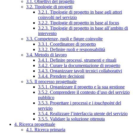
3.1. Obiettivi del progetto
3.2. Tipologie di progetti
3.2.1. Tipologie di progetto in base agli attori
coinvolti nel servizio
3.2.2. Tipologie di progetto in base al focus
3.2.3. Tipologie di progetto in base all’ambito di
intervento
3.3. Competenze, ruoli e figure coinvolte
3.3.1. Coordinatore di progetto
3.3.2. Definire ruoli e responsabilità
3.4. Metodo di lavoro
3.4.1. Definire processi, strumenti e rituali
3.4.2. Curare la documentazione di progetto
3.4.3. Organizzare tavoli tecnici collaborativi
3.4.4. Prendere decisioni
3.5. Il processo progettuale
3.5.1. Organizzare il progetto e la sua gestione
3.5.2. Comprendere il contesto d’uso del servizio
pubblico
3.5.3. Progettare i processi e i
touchpoint
del
servizio
3.5.4. Realizzare l’interfaccia utente del servizio
3.5.5. Validare la soluzione ottenuta
4. Ricerca progettuale
4.1. Ricerca primaria