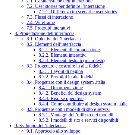
7.1. Caratteristiche dell’interazione
7.2. User stories per definire l’interazione
7.2.1. Differenza tra scenari e user stories
7.3. Flussi di interazione
7.4. Wireframe
7.5. Prototipi interattivi
8. Progettazione dell’interfaccia
8.1. Obiettivi dell’interfaccia
8.2. Elementi dell’interfaccia
8.2.1. Elementi di composizione
8.2.2. Elementi interattivi
8.2.3. Elementi testuali (microtesti)
8.3. Progettare e costruire in alta fedeltà
8.3.1. Layout di pagina
8.3.2. Prototipi in alta fedeltà
8.4. Progettare con il design system .italia
8.4.1. Documentazione
8.4.2. Benefici del design system
8.4.3. Risorse operative
8.4.4. Come contribuire al design system .italia
8.5. Progettare con i modelli di sito e servizi
8.5.1. Vantaggi dell’utilizzo dei modelli
8.5.2. I modelli di sito e servizi disponibili
9. Sviluppo dell’interfaccia
9.1. Approccio allo sviluppo