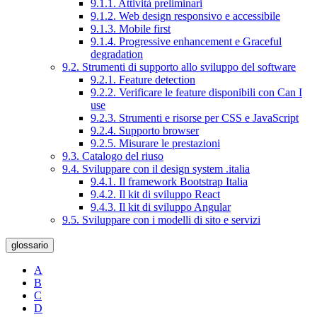
9.1.1. Attività preliminari
9.1.2. Web design responsivo e accessibile
9.1.3. Mobile first
9.1.4. Progressive enhancement e Graceful
degradation
9.2. Strumenti di supporto allo sviluppo del software
9.2.1. Feature detection
9.2.2. Verificare le feature disponibili con Can I
use
9.2.3. Strumenti e risorse per CSS e JavaScript
9.2.4. Supporto browser
9.2.5. Misurare le prestazioni
9.3. Catalogo del riuso
9.4. Sviluppare con il design system .italia
9.4.1. Il framework Bootstrap Italia
9.4.2. Il kit di sviluppo React
9.4.3. Il kit di sviluppo Angular
9.5. Sviluppare con i modelli di sito e servizi
glossario
A
B
C
D