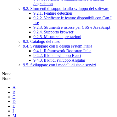
degradation
9.2. Strumenti di supporto allo sviluppo del software
9.2.1. Feature detection
9.2.2. Verificare le feature disponibili con Can I
use
9.2.3. Strumenti e risorse per CSS e JavaScript
9.2.4. Supporto browser
9.2.5. Misurare le prestazioni
9.3. Catalogo del riuso
9.4. Sviluppare con il design system .italia
9.4.1. Il framework Bootstrap Italia
9.4.2. Il kit di sviluppo React
9.4.3. Il kit di sviluppo Angular
9.5. Sviluppare con i modelli di sito e servizi
None
None
A
B
C
D
E
I
M