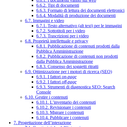
6.6.1. I documenti vanno sul web
6.6.2. Tipi di documenti
6.6.3. Formato di lettura dei documenti elettronici
6.6.4. Modalità di produzione dei documenti
6.7. Immagini e video
6.7.1. Testo alternativo (alt text) per le immagini
6.7.2. Sottotitoli per i video
6.7.3. Trascrizioni per i video
6.8. Proprietà intellettuale e privacy
6.8.1. Pubblicazione di contenuti prodotti dalla
Pubblica Amministrazione
6.8.2. Pubblicazione di contenuti non prodotti
dalla Pubblica Amministrazione
6.8.3. Consenso dei soggetti ritratti
6.9. Ottimizzazione per i motori di ricerca (SEO)
6.9.1. I fattori
on-page
6.9.2. I fattori
off-page
6.9.3. Strumenti di diagnostica SEO: Search
Console
6.10. Gestire i contenuti
6.10.1. L’inventario dei contenuti
6.10.2. Revisionare i contenuti
6.10.3. Migrare i contenuti
6.10.4. Pubblicare i contenuti
7. Progettazione dell’interazione