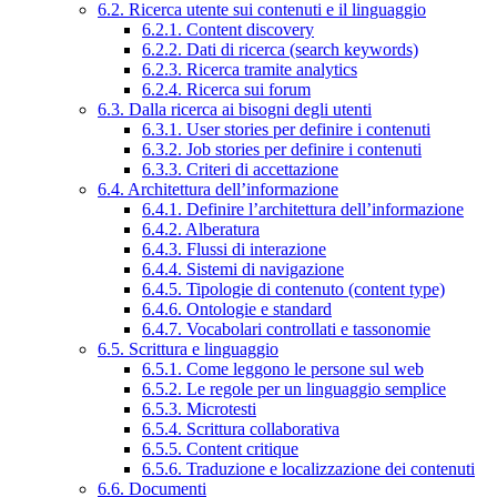
6.2. Ricerca utente sui contenuti e il linguaggio
6.2.1. Content discovery
6.2.2. Dati di ricerca (search keywords)
6.2.3. Ricerca tramite analytics
6.2.4. Ricerca sui forum
6.3. Dalla ricerca ai bisogni degli utenti
6.3.1. User stories per definire i contenuti
6.3.2. Job stories per definire i contenuti
6.3.3. Criteri di accettazione
6.4. Architettura dell’informazione
6.4.1. Definire l’architettura dell’informazione
6.4.2. Alberatura
6.4.3. Flussi di interazione
6.4.4. Sistemi di navigazione
6.4.5. Tipologie di contenuto (content type)
6.4.6. Ontologie e standard
6.4.7. Vocabolari controllati e tassonomie
6.5. Scrittura e linguaggio
6.5.1. Come leggono le persone sul web
6.5.2. Le regole per un linguaggio semplice
6.5.3. Microtesti
6.5.4. Scrittura collaborativa
6.5.5. Content critique
6.5.6. Traduzione e localizzazione dei contenuti
6.6. Documenti