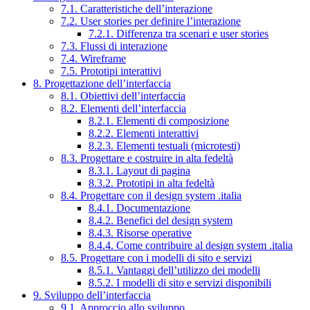
7.1. Caratteristiche dell’interazione
7.2. User stories per definire l’interazione
7.2.1. Differenza tra scenari e user stories
7.3. Flussi di interazione
7.4. Wireframe
7.5. Prototipi interattivi
8. Progettazione dell’interfaccia
8.1. Obiettivi dell’interfaccia
8.2. Elementi dell’interfaccia
8.2.1. Elementi di composizione
8.2.2. Elementi interattivi
8.2.3. Elementi testuali (microtesti)
8.3. Progettare e costruire in alta fedeltà
8.3.1. Layout di pagina
8.3.2. Prototipi in alta fedeltà
8.4. Progettare con il design system .italia
8.4.1. Documentazione
8.4.2. Benefici del design system
8.4.3. Risorse operative
8.4.4. Come contribuire al design system .italia
8.5. Progettare con i modelli di sito e servizi
8.5.1. Vantaggi dell’utilizzo dei modelli
8.5.2. I modelli di sito e servizi disponibili
9. Sviluppo dell’interfaccia
9.1. Approccio allo sviluppo