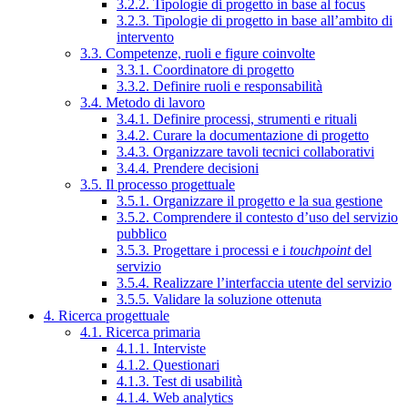
3.2.2. Tipologie di progetto in base al focus
3.2.3. Tipologie di progetto in base all’ambito di
intervento
3.3. Competenze, ruoli e figure coinvolte
3.3.1. Coordinatore di progetto
3.3.2. Definire ruoli e responsabilità
3.4. Metodo di lavoro
3.4.1. Definire processi, strumenti e rituali
3.4.2. Curare la documentazione di progetto
3.4.3. Organizzare tavoli tecnici collaborativi
3.4.4. Prendere decisioni
3.5. Il processo progettuale
3.5.1. Organizzare il progetto e la sua gestione
3.5.2. Comprendere il contesto d’uso del servizio
pubblico
3.5.3. Progettare i processi e i
touchpoint
del
servizio
3.5.4. Realizzare l’interfaccia utente del servizio
3.5.5. Validare la soluzione ottenuta
4. Ricerca progettuale
4.1. Ricerca primaria
4.1.1. Interviste
4.1.2. Questionari
4.1.3. Test di usabilità
4.1.4. Web analytics