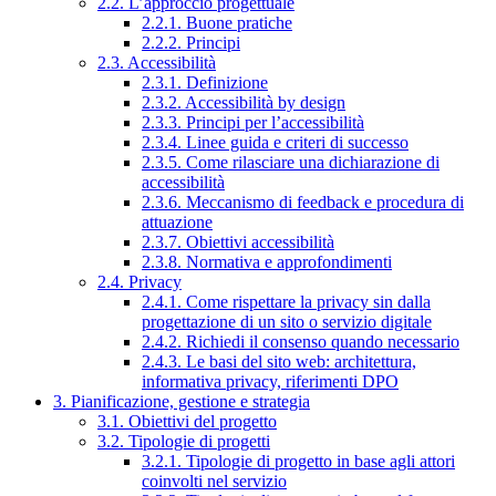
2.2. L’approccio progettuale
2.2.1. Buone pratiche
2.2.2. Principi
2.3. Accessibilità
2.3.1. Definizione
2.3.2. Accessibilità by design
2.3.3. Principi per l’accessibilità
2.3.4. Linee guida e criteri di successo
2.3.5. Come rilasciare una dichiarazione di
accessibilità
2.3.6. Meccanismo di feedback e procedura di
attuazione
2.3.7. Obiettivi accessibilità
2.3.8. Normativa e approfondimenti
2.4. Privacy
2.4.1. Come rispettare la privacy sin dalla
progettazione di un sito o servizio digitale
2.4.2. Richiedi il consenso quando necessario
2.4.3. Le basi del sito web: architettura,
informativa privacy, riferimenti DPO
3. Pianificazione, gestione e strategia
3.1. Obiettivi del progetto
3.2. Tipologie di progetti
3.2.1. Tipologie di progetto in base agli attori
coinvolti nel servizio