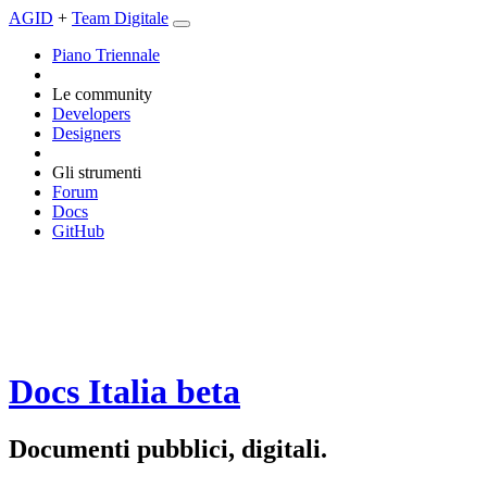
AGID
+
Team Digitale
Piano Triennale
Le community
Developers
Designers
Gli strumenti
Forum
Docs
GitHub
Docs Italia
beta
Documenti pubblici, digitali.