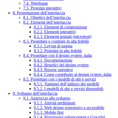
7.4. Wireframe
7.5. Prototipi interattivi
8. Progettazione dell’interfaccia
8.1. Obiettivi dell’interfaccia
8.2. Elementi dell’interfaccia
8.2.1. Elementi di composizione
8.2.2. Elementi interattivi
8.2.3. Elementi testuali (microtesti)
8.3. Progettare e costruire in alta fedeltà
8.3.1. Layout di pagina
8.3.2. Prototipi in alta fedeltà
8.4. Progettare con il design system .italia
8.4.1. Documentazione
8.4.2. Benefici del design system
8.4.3. Risorse operative
8.4.4. Come contribuire al design system .italia
8.5. Progettare con i modelli di sito e servizi
8.5.1. Vantaggi dell’utilizzo dei modelli
8.5.2. I modelli di sito e servizi disponibili
9. Sviluppo dell’interfaccia
9.1. Approccio allo sviluppo
9.1.1. Attività preliminari
9.1.2. Web design responsivo e accessibile
9.1.3. Mobile first
9.1.4. Progressive enhancement e Graceful