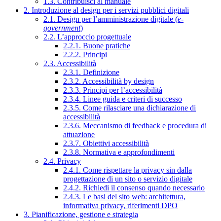
1.3. Contribuisci al manuale
2. Introduzione al design per i servizi pubblici digitali
2.1. Design per l’amministrazione digitale (
e-
government
)
2.2. L’approccio progettuale
2.2.1. Buone pratiche
2.2.2. Principi
2.3. Accessibilità
2.3.1. Definizione
2.3.2. Accessibilità by design
2.3.3. Principi per l’accessibilità
2.3.4. Linee guida e criteri di successo
2.3.5. Come rilasciare una dichiarazione di
accessibilità
2.3.6. Meccanismo di feedback e procedura di
attuazione
2.3.7. Obiettivi accessibilità
2.3.8. Normativa e approfondimenti
2.4. Privacy
2.4.1. Come rispettare la privacy sin dalla
progettazione di un sito o servizio digitale
2.4.2. Richiedi il consenso quando necessario
2.4.3. Le basi del sito web: architettura,
informativa privacy, riferimenti DPO
3. Pianificazione, gestione e strategia