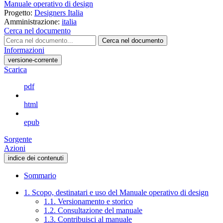
Manuale operativo di design
Progetto:
Designers Italia
Amministrazione:
italia
Cerca nel documento
Cerca nel documento
Informazioni
versione-corrente
Scarica
pdf
html
epub
Sorgente
Azioni
indice dei contenuti
Sommario
1. Scopo, destinatari e uso del Manuale operativo di design
1.1. Versionamento e storico
1.2. Consultazione del manuale
1.3. Contribuisci al manuale