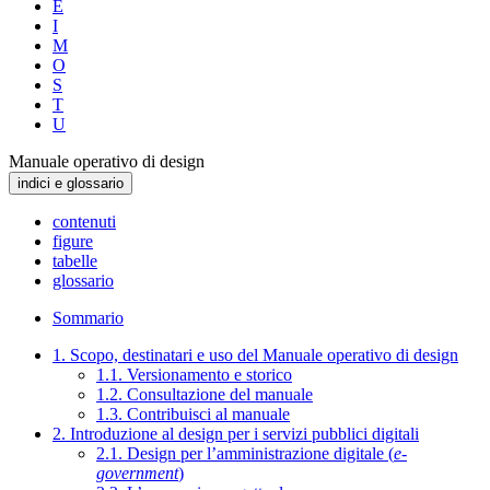
E
I
M
O
S
T
U
Manuale operativo di design
indici e glossario
contenuti
figure
tabelle
glossario
Sommario
1. Scopo, destinatari e uso del Manuale operativo di design
1.1. Versionamento e storico
1.2. Consultazione del manuale
1.3. Contribuisci al manuale
2. Introduzione al design per i servizi pubblici digitali
2.1. Design per l’amministrazione digitale (
e-
government
)