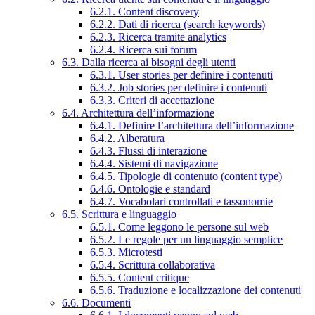
6.2.1. Content discovery
6.2.2. Dati di ricerca (search keywords)
6.2.3. Ricerca tramite analytics
6.2.4. Ricerca sui forum
6.3. Dalla ricerca ai bisogni degli utenti
6.3.1. User stories per definire i contenuti
6.3.2. Job stories per definire i contenuti
6.3.3. Criteri di accettazione
6.4. Architettura dell’informazione
6.4.1. Definire l’architettura dell’informazione
6.4.2. Alberatura
6.4.3. Flussi di interazione
6.4.4. Sistemi di navigazione
6.4.5. Tipologie di contenuto (content type)
6.4.6. Ontologie e standard
6.4.7. Vocabolari controllati e tassonomie
6.5. Scrittura e linguaggio
6.5.1. Come leggono le persone sul web
6.5.2. Le regole per un linguaggio semplice
6.5.3. Microtesti
6.5.4. Scrittura collaborativa
6.5.5. Content critique
6.5.6. Traduzione e localizzazione dei contenuti
6.6. Documenti