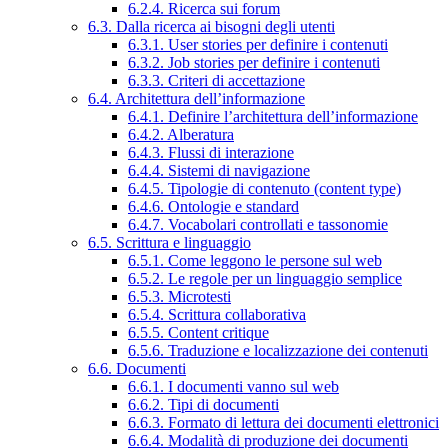
6.2.4. Ricerca sui forum
6.3. Dalla ricerca ai bisogni degli utenti
6.3.1. User stories per definire i contenuti
6.3.2. Job stories per definire i contenuti
6.3.3. Criteri di accettazione
6.4. Architettura dell’informazione
6.4.1. Definire l’architettura dell’informazione
6.4.2. Alberatura
6.4.3. Flussi di interazione
6.4.4. Sistemi di navigazione
6.4.5. Tipologie di contenuto (content type)
6.4.6. Ontologie e standard
6.4.7. Vocabolari controllati e tassonomie
6.5. Scrittura e linguaggio
6.5.1. Come leggono le persone sul web
6.5.2. Le regole per un linguaggio semplice
6.5.3. Microtesti
6.5.4. Scrittura collaborativa
6.5.5. Content critique
6.5.6. Traduzione e localizzazione dei contenuti
6.6. Documenti
6.6.1. I documenti vanno sul web
6.6.2. Tipi di documenti
6.6.3. Formato di lettura dei documenti elettronici
6.6.4. Modalità di produzione dei documenti