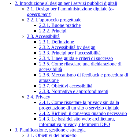
2. Introduzione al design per i servizi pubblici digitali
2.1. Design per l’amministrazione digitale (
e-
government
)
2.2. L’approccio progettuale
2.2.1. Buone pratiche
2.2.2. Principi
2.3. Accessibilità
2.3.1. Definizione
2.3.2. Accessibilità by design
2.3.3. Principi per l’accessibilità
2.3.4. Linee guida e criteri di successo
2.3.5. Come rilasciare una dichiarazione di
accessibilità
2.3.6. Meccanismo di feedback e procedura di
attuazione
2.3.7. Obiettivi accessibilità
2.3.8. Normativa e approfondimenti
2.4. Privacy
2.4.1. Come rispettare la privacy sin dalla
progettazione di un sito o servizio digitale
2.4.2. Richiedi il consenso quando necessario
2.4.3. Le basi del sito web: architettura,
informativa privacy, riferimenti DPO
3. Pianificazione, gestione e strategia
3.1. Obiettivi del progetto