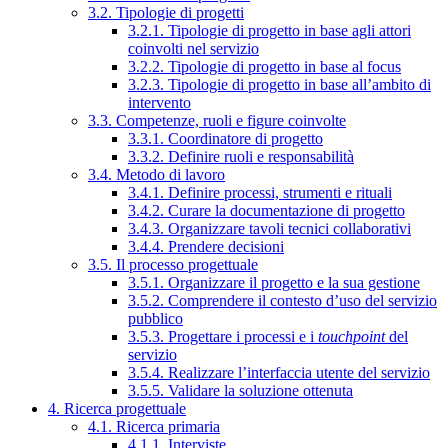
3.2. Tipologie di progetti
3.2.1. Tipologie di progetto in base agli attori
coinvolti nel servizio
3.2.2. Tipologie di progetto in base al focus
3.2.3. Tipologie di progetto in base all’ambito di
intervento
3.3. Competenze, ruoli e figure coinvolte
3.3.1. Coordinatore di progetto
3.3.2. Definire ruoli e responsabilità
3.4. Metodo di lavoro
3.4.1. Definire processi, strumenti e rituali
3.4.2. Curare la documentazione di progetto
3.4.3. Organizzare tavoli tecnici collaborativi
3.4.4. Prendere decisioni
3.5. Il processo progettuale
3.5.1. Organizzare il progetto e la sua gestione
3.5.2. Comprendere il contesto d’uso del servizio
pubblico
3.5.3. Progettare i processi e i
touchpoint
del
servizio
3.5.4. Realizzare l’interfaccia utente del servizio
3.5.5. Validare la soluzione ottenuta
4. Ricerca progettuale
4.1. Ricerca primaria
4.1.1. Interviste