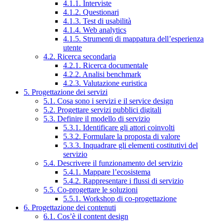
4.1.1. Interviste
4.1.2. Questionari
4.1.3. Test di usabilità
4.1.4. Web analytics
4.1.5. Strumenti di mappatura dell’esperienza
utente
4.2. Ricerca secondaria
4.2.1. Ricerca documentale
4.2.2. Analisi benchmark
4.2.3. Valutazione euristica
5. Progettazione dei servizi
5.1. Cosa sono i servizi e il service design
5.2. Progettare servizi pubblici digitali
5.3. Definire il modello di servizio
5.3.1. Identificare gli attori coinvolti
5.3.2. Formulare la proposta di valore
5.3.3. Inquadrare gli elementi costitutivi del
servizio
5.4. Descrivere il funzionamento del servizio
5.4.1. Mappare l’ecosistema
5.4.2. Rappresentare i flussi di servizio
5.5. Co-progettare le soluzioni
5.5.1. Workshop di co-progettazione
6. Progettazione dei contenuti
6.1. Cos’è il content design