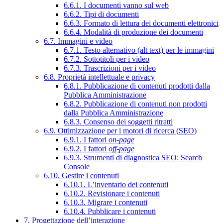
6.6.1. I documenti vanno sul web
6.6.2. Tipi di documenti
6.6.3. Formato di lettura dei documenti elettronici
6.6.4. Modalità di produzione dei documenti
6.7. Immagini e video
6.7.1. Testo alternativo (alt text) per le immagini
6.7.2. Sottotitoli per i video
6.7.3. Trascrizioni per i video
6.8. Proprietà intellettuale e privacy
6.8.1. Pubblicazione di contenuti prodotti dalla
Pubblica Amministrazione
6.8.2. Pubblicazione di contenuti non prodotti
dalla Pubblica Amministrazione
6.8.3. Consenso dei soggetti ritratti
6.9. Ottimizzazione per i motori di ricerca (SEO)
6.9.1. I fattori
on-page
6.9.2. I fattori
off-page
6.9.3. Strumenti di diagnostica SEO: Search
Console
6.10. Gestire i contenuti
6.10.1. L’inventario dei contenuti
6.10.2. Revisionare i contenuti
6.10.3. Migrare i contenuti
6.10.4. Pubblicare i contenuti
7. Progettazione dell’interazione