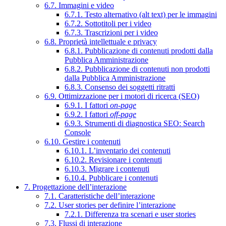
6.7. Immagini e video
6.7.1. Testo alternativo (alt text) per le immagini
6.7.2. Sottotitoli per i video
6.7.3. Trascrizioni per i video
6.8. Proprietà intellettuale e privacy
6.8.1. Pubblicazione di contenuti prodotti dalla
Pubblica Amministrazione
6.8.2. Pubblicazione di contenuti non prodotti
dalla Pubblica Amministrazione
6.8.3. Consenso dei soggetti ritratti
6.9. Ottimizzazione per i motori di ricerca (SEO)
6.9.1. I fattori
on-page
6.9.2. I fattori
off-page
6.9.3. Strumenti di diagnostica SEO: Search
Console
6.10. Gestire i contenuti
6.10.1. L’inventario dei contenuti
6.10.2. Revisionare i contenuti
6.10.3. Migrare i contenuti
6.10.4. Pubblicare i contenuti
7. Progettazione dell’interazione
7.1. Caratteristiche dell’interazione
7.2. User stories per definire l’interazione
7.2.1. Differenza tra scenari e user stories
7.3. Flussi di interazione