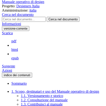
Manuale operativo di design
Progetto:
Designers Italia
Amministrazione:
italia
Cerca nel documento
Cerca nel documento
Informazioni
versione-corrente
Scarica
pdf
html
epub
Sorgente
Azioni
indice dei contenuti
Sommario
1. Scopo, destinatari e uso del Manuale operativo di design
1.1. Versionamento e storico
1.2. Consultazione del manuale
1.3. Contribuisci al manuale