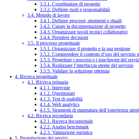
3.3.1. Coordinatore di progetto
3.3.2. Definire ruoli e responsabilità
3.4. Metodo di lavoro
3.4.1. Definire processi, strumenti e rituali
3.4.2. Curare la documentazione di progetto
3.4.3. Organizzare tavoli tecnici collaborativi
3.4.4. Prendere decisioni
3.5. Il processo progettuale
3.5.1. Organizzare il progetto e la sua gestione
3.5.2. Comprendere il contesto d’uso del servizio 
3.5.3. Progettare i processi e i
touchpoint
del servi
3.5.4. Realizzare l’interfaccia utente del servizio
3.5.5. Validare la soluzione ottenuta
4. Ricerca progettuale
4.1. Ricerca primaria
4.1.1. Interviste
4.1.2. Questionari
4.1.3. Test di usabilità
4.1.4. Web analytics
4.1.5. Strumenti di mappatura dell’esperienza uten
4.2. Ricerca secondaria
4.2.1. Ricerca documentale
4.2.2. Analisi benchmark
4.2.3. Valutazione euristica
5. Progettazione dei servizi