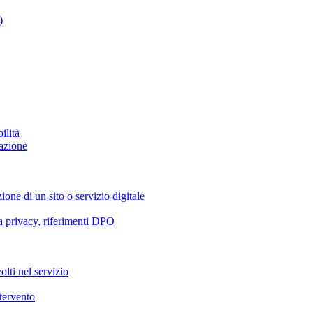
)
ilità
azione
ione di un sito o servizio digitale
va privacy, riferimenti DPO
olti nel servizio
ntervento