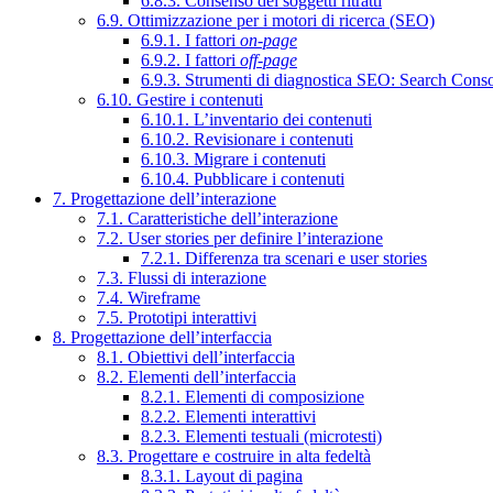
6.8.3. Consenso dei soggetti ritratti
6.9. Ottimizzazione per i motori di ricerca (SEO)
6.9.1. I fattori
on-page
6.9.2. I fattori
off-page
6.9.3. Strumenti di diagnostica SEO: Search Cons
6.10. Gestire i contenuti
6.10.1. L’inventario dei contenuti
6.10.2. Revisionare i contenuti
6.10.3. Migrare i contenuti
6.10.4. Pubblicare i contenuti
7. Progettazione dell’interazione
7.1. Caratteristiche dell’interazione
7.2. User stories per definire l’interazione
7.2.1. Differenza tra scenari e user stories
7.3. Flussi di interazione
7.4. Wireframe
7.5. Prototipi interattivi
8. Progettazione dell’interfaccia
8.1. Obiettivi dell’interfaccia
8.2. Elementi dell’interfaccia
8.2.1. Elementi di composizione
8.2.2. Elementi interattivi
8.2.3. Elementi testuali (microtesti)
8.3. Progettare e costruire in alta fedeltà
8.3.1. Layout di pagina