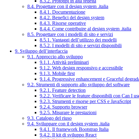
8.3.2. Prototipi in alta fedeltà
8.4. Progettare con il design system .italia
8.4.1. Documentazione
8.4.2. Benefici del design system
8.4.3. Risorse operative
8.4.4. Come contribuire al design system .italia
8.5. Progettare con i modelli di sito e servizi
8.5.1. Vantaggi dell’utilizzo dei modelli
8.5.2. I modelli di sito e servizi disponibili
9. Sviluppo dell’interfaccia
9.1. Approccio allo sviluppo
9.1.1. Attività preliminari
9.1.2. Web design responsivo e accessibile
9.1.3. Mobile first
9.1.4. Progressive enhancement e Graceful degrad
9.2. Strumenti di supporto allo sviluppo del software
9.2.1. Feature detection
9.2.2. Verificare le feature disponibili con Can I us
9.2.3. Strumenti e risorse per CSS e JavaScript
9.2.4. Supporto browser
9.2.5. Misurare le prestazioni
9.3. Catalogo del riuso
9.4. Sviluppare con il design system .italia
9.4.1. Il framework Bootstrap Italia
9.4.2. Il kit di sviluppo React