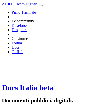
AGID
+
Team Digitale
Piano Triennale
Le community
Developers
Designers
Gli strumenti
Forum
Docs
GitHub
Docs Italia
beta
Documenti pubblici, digitali.