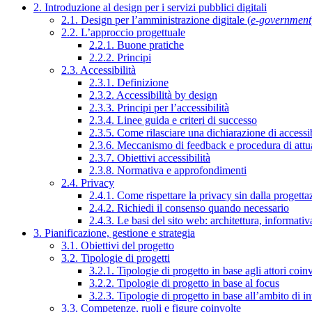
2. Introduzione al design per i servizi pubblici digitali
2.1. Design per l’amministrazione digitale (
e-government
2.2. L’approccio progettuale
2.2.1. Buone pratiche
2.2.2. Principi
2.3. Accessibilità
2.3.1. Definizione
2.3.2. Accessibilità by design
2.3.3. Principi per l’accessibilità
2.3.4. Linee guida e criteri di successo
2.3.5. Come rilasciare una dichiarazione di accessib
2.3.6. Meccanismo di feedback e procedura di attu
2.3.7. Obiettivi accessibilità
2.3.8. Normativa e approfondimenti
2.4. Privacy
2.4.1. Come rispettare la privacy sin dalla progettaz
2.4.2. Richiedi il consenso quando necessario
2.4.3. Le basi del sito web: architettura, informati
3. Pianificazione, gestione e strategia
3.1. Obiettivi del progetto
3.2. Tipologie di progetti
3.2.1. Tipologie di progetto in base agli attori coinv
3.2.2. Tipologie di progetto in base al focus
3.2.3. Tipologie di progetto in base all’ambito di i
3.3. Competenze, ruoli e figure coinvolte