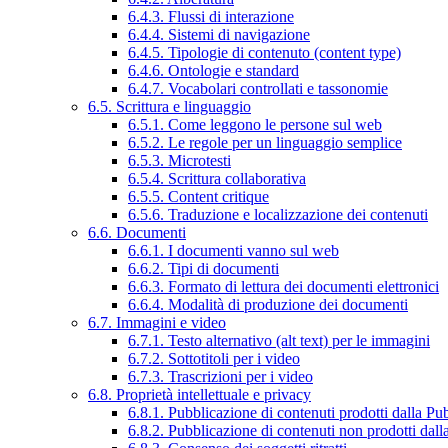
6.4.3. Flussi di interazione
6.4.4. Sistemi di navigazione
6.4.5. Tipologie di contenuto (content type)
6.4.6. Ontologie e standard
6.4.7. Vocabolari controllati e tassonomie
6.5. Scrittura e linguaggio
6.5.1. Come leggono le persone sul web
6.5.2. Le regole per un linguaggio semplice
6.5.3. Microtesti
6.5.4. Scrittura collaborativa
6.5.5. Content critique
6.5.6. Traduzione e localizzazione dei contenuti
6.6. Documenti
6.6.1. I documenti vanno sul web
6.6.2. Tipi di documenti
6.6.3. Formato di lettura dei documenti elettronici
6.6.4. Modalità di produzione dei documenti
6.7. Immagini e video
6.7.1. Testo alternativo (alt text) per le immagini
6.7.2. Sottotitoli per i video
6.7.3. Trascrizioni per i video
6.8. Proprietà intellettuale e privacy
6.8.1. Pubblicazione di contenuti prodotti dalla P
6.8.2. Pubblicazione di contenuti non prodotti dal