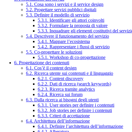
5.1. Cosa sono i servizi e il service design
5.2. Progettare servizi pubblici digitali
5.3. Definire il modello di servizio
5.3.1. Identificare gli attori coinvolti
5.3.2. Formulare la proposta di valore
5.3.3. Inquadrare gli elementi costitutivi del serviz
5.4. Descrivere il funzionamento del servizio
5.4.1. Mappare l’ecosistema
5.4.2. Rappresentare i flussi di servizio
5.5. Co-progettare le soluzioni
5.5.1. Workshop di co-progettazione
6. Progettazione dei contenuti
6.1. Cos’è il content design
6.2. Ricerca utente sui contenuti e il linguaggio
6.2.1. Content discovery
6.2.2. Dati di ricerca (search keywords)
6.2.3. Ricerca tramite analytics
6.2.4. Ricerca sui forum
6.3. Dalla ricerca ai bisogni degli utenti
6.3.1. User stories per definire i contenuti
6.3.2. Job stories per definire i contenuti
6.3.3. Criteri di accettazione
6.4. Architettura dell’informazione
6.4.1. Definire l’architettura dell’informazione
6.4.2. Alberatura