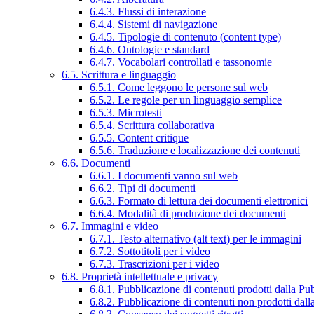
6.4.3. Flussi di interazione
6.4.4. Sistemi di navigazione
6.4.5. Tipologie di contenuto (content type)
6.4.6. Ontologie e standard
6.4.7. Vocabolari controllati e tassonomie
6.5. Scrittura e linguaggio
6.5.1. Come leggono le persone sul web
6.5.2. Le regole per un linguaggio semplice
6.5.3. Microtesti
6.5.4. Scrittura collaborativa
6.5.5. Content critique
6.5.6. Traduzione e localizzazione dei contenuti
6.6. Documenti
6.6.1. I documenti vanno sul web
6.6.2. Tipi di documenti
6.6.3. Formato di lettura dei documenti elettronici
6.6.4. Modalità di produzione dei documenti
6.7. Immagini e video
6.7.1. Testo alternativo (alt text) per le immagini
6.7.2. Sottotitoli per i video
6.7.3. Trascrizioni per i video
6.8. Proprietà intellettuale e privacy
6.8.1. Pubblicazione di contenuti prodotti dalla P
6.8.2. Pubblicazione di contenuti non prodotti dal