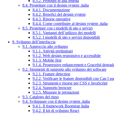
8.3.2. Prototipi in alta fedeltà
8.4. Progettare con il design system .italia
8.4.1. Documentazione
8.4.2. Benefici del design system
8.4.3. Risorse operative
8.4.4. Come contribuire al design system .italia
8.5. Progettare con i modelli di sito e servizi
8.5.1. Vantaggi dell’utilizzo dei modelli
8.5.2. I modelli di sito e servizi disponibili
9. Sviluppo dell’interfaccia
9.1. Approccio allo sviluppo
9.1.1. Attività preliminari
9.1.2. Web design responsivo e accessibile
9.1.3. Mobile first
9.1.4. Progressive enhancement e Graceful degrad
9.2. Strumenti di supporto allo sviluppo del software
9.2.1. Feature detection
9.2.2. Verificare le feature disponibili con Can I us
9.2.3. Strumenti e risorse per CSS e JavaScript
9.2.4. Supporto browser
9.2.5. Misurare le prestazioni
9.3. Catalogo del riuso
9.4. Sviluppare con il design system .italia
9.4.1. Il framework Bootstrap Italia
9.4.2. Il kit di sviluppo React