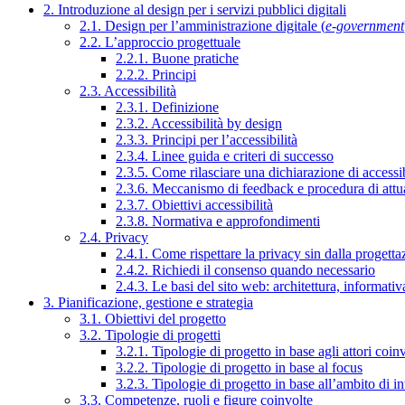
2. Introduzione al design per i servizi pubblici digitali
2.1. Design per l’amministrazione digitale (
e-government
2.2. L’approccio progettuale
2.2.1. Buone pratiche
2.2.2. Principi
2.3. Accessibilità
2.3.1. Definizione
2.3.2. Accessibilità by design
2.3.3. Principi per l’accessibilità
2.3.4. Linee guida e criteri di successo
2.3.5. Come rilasciare una dichiarazione di accessib
2.3.6. Meccanismo di feedback e procedura di attu
2.3.7. Obiettivi accessibilità
2.3.8. Normativa e approfondimenti
2.4. Privacy
2.4.1. Come rispettare la privacy sin dalla progettaz
2.4.2. Richiedi il consenso quando necessario
2.4.3. Le basi del sito web: architettura, informati
3. Pianificazione, gestione e strategia
3.1. Obiettivi del progetto
3.2. Tipologie di progetti
3.2.1. Tipologie di progetto in base agli attori coinv
3.2.2. Tipologie di progetto in base al focus
3.2.3. Tipologie di progetto in base all’ambito di i
3.3. Competenze, ruoli e figure coinvolte