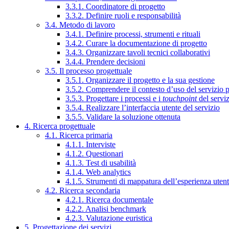
3.3.1. Coordinatore di progetto
3.3.2. Definire ruoli e responsabilità
3.4. Metodo di lavoro
3.4.1. Definire processi, strumenti e rituali
3.4.2. Curare la documentazione di progetto
3.4.3. Organizzare tavoli tecnici collaborativi
3.4.4. Prendere decisioni
3.5. Il processo progettuale
3.5.1. Organizzare il progetto e la sua gestione
3.5.2. Comprendere il contesto d’uso del servizio 
3.5.3. Progettare i processi e i
touchpoint
del servi
3.5.4. Realizzare l’interfaccia utente del servizio
3.5.5. Validare la soluzione ottenuta
4. Ricerca progettuale
4.1. Ricerca primaria
4.1.1. Interviste
4.1.2. Questionari
4.1.3. Test di usabilità
4.1.4. Web analytics
4.1.5. Strumenti di mappatura dell’esperienza uten
4.2. Ricerca secondaria
4.2.1. Ricerca documentale
4.2.2. Analisi benchmark
4.2.3. Valutazione euristica
5. Progettazione dei servizi