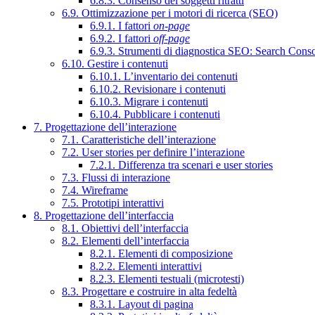
6.8.3. Consenso dei soggetti ritratti
6.9. Ottimizzazione per i motori di ricerca (SEO)
6.9.1. I fattori
on-page
6.9.2. I fattori
off-page
6.9.3. Strumenti di diagnostica SEO: Search Cons
6.10. Gestire i contenuti
6.10.1. L’inventario dei contenuti
6.10.2. Revisionare i contenuti
6.10.3. Migrare i contenuti
6.10.4. Pubblicare i contenuti
7. Progettazione dell’interazione
7.1. Caratteristiche dell’interazione
7.2. User stories per definire l’interazione
7.2.1. Differenza tra scenari e user stories
7.3. Flussi di interazione
7.4. Wireframe
7.5. Prototipi interattivi
8. Progettazione dell’interfaccia
8.1. Obiettivi dell’interfaccia
8.2. Elementi dell’interfaccia
8.2.1. Elementi di composizione
8.2.2. Elementi interattivi
8.2.3. Elementi testuali (microtesti)
8.3. Progettare e costruire in alta fedeltà
8.3.1. Layout di pagina