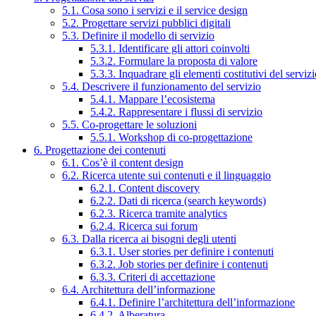
5.1. Cosa sono i servizi e il service design
5.2. Progettare servizi pubblici digitali
5.3. Definire il modello di servizio
5.3.1. Identificare gli attori coinvolti
5.3.2. Formulare la proposta di valore
5.3.3. Inquadrare gli elementi costitutivi del serviz
5.4. Descrivere il funzionamento del servizio
5.4.1. Mappare l’ecosistema
5.4.2. Rappresentare i flussi di servizio
5.5. Co-progettare le soluzioni
5.5.1. Workshop di co-progettazione
6. Progettazione dei contenuti
6.1. Cos’è il content design
6.2. Ricerca utente sui contenuti e il linguaggio
6.2.1. Content discovery
6.2.2. Dati di ricerca (search keywords)
6.2.3. Ricerca tramite analytics
6.2.4. Ricerca sui forum
6.3. Dalla ricerca ai bisogni degli utenti
6.3.1. User stories per definire i contenuti
6.3.2. Job stories per definire i contenuti
6.3.3. Criteri di accettazione
6.4. Architettura dell’informazione
6.4.1. Definire l’architettura dell’informazione
6.4.2. Alberatura