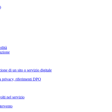
)
ilità
azione
ione di un sito o servizio digitale
va privacy, riferimenti DPO
olti nel servizio
ntervento