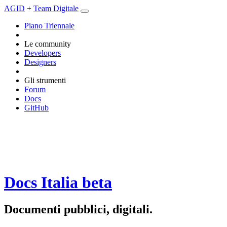
AGID
+
Team Digitale
Piano Triennale
Le community
Developers
Designers
Gli strumenti
Forum
Docs
GitHub
Docs Italia
beta
Documenti pubblici, digitali.