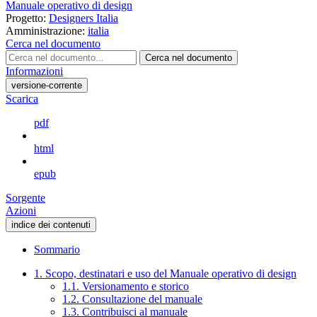
Manuale operativo di design
Progetto:
Designers Italia
Amministrazione:
italia
Cerca nel documento
Cerca nel documento
Informazioni
versione-corrente
Scarica
pdf
html
epub
Sorgente
Azioni
indice dei contenuti
Sommario
1. Scopo, destinatari e uso del Manuale operativo di design
1.1. Versionamento e storico
1.2. Consultazione del manuale
1.3. Contribuisci al manuale