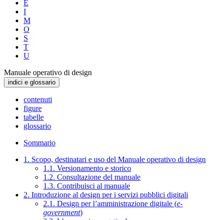
E
I
M
O
S
T
U
Manuale operativo di design
indici e glossario
contenuti
figure
tabelle
glossario
Sommario
1. Scopo, destinatari e uso del Manuale operativo di design
1.1. Versionamento e storico
1.2. Consultazione del manuale
1.3. Contribuisci al manuale
2. Introduzione al design per i servizi pubblici digitali
2.1. Design per l’amministrazione digitale (
e-
government
)