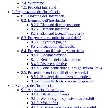
7.4. Wireframe
7.5. Prototipi interattivi
8. Progettazione dell’interfaccia
8.1. Obiettivi dell’interfaccia
8.2. Elementi dell’interfaccia
8.2.1. Elementi di composizione
8.2.2. Elementi interattivi
8.2.3. Elementi testuali (microtesti)
8.3. Progettare e costruire in alta fedeltà
8.3.1. Layout di pagina
8.3.2. Prototipi in alta fedeltà
8.4. Progettare con il design system .italia
8.4.1. Documentazione
8.4.2. Benefici del design system
8.4.3. Risorse operative
8.4.4. Come contribuire al design system .italia
8.5. Progettare con i modelli di sito e servizi
8.5.1. Vantaggi dell’utilizzo dei modelli
8.5.2. I modelli di sito e servizi disponibili
9. Sviluppo dell’interfaccia
9.1. Approccio allo sviluppo
9.1.1. Attività preliminari
9.1.2. Web design responsivo e accessibile
9.1.3. Mobile first
9.1.4. Progressive enhancement e Graceful