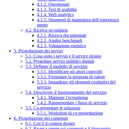
4.1.2. Questionari
4.1.3. Test di usabilità
4.1.4. Web analytics
4.1.5. Strumenti di mappatura dell’esperienza
utente
4.2. Ricerca secondaria
4.2.1. Ricerca documentale
4.2.2. Analisi benchmark
4.2.3. Valutazione euristica
5. Progettazione dei servizi
5.1. Cosa sono i servizi e il service design
5.2. Progettare servizi pubblici digitali
5.3. Definire il modello di servizio
5.3.1. Identificare gli attori coinvolti
5.3.2. Formulare la proposta di valore
5.3.3. Inquadrare gli elementi costitutivi del
servizio
5.4. Descrivere il funzionamento del servizio
5.4.1. Mappare l’ecosistema
5.4.2. Rappresentare i flussi di servizio
5.5. Co-progettare le soluzioni
5.5.1. Workshop di co-progettazione
6. Progettazione dei contenuti
6.1. Cos’è il content design
6.2. Ricerca utente sui contenuti e il linguaggio