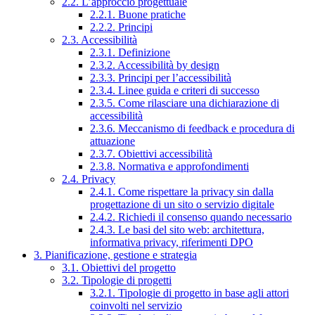
2.2. L’approccio progettuale
2.2.1. Buone pratiche
2.2.2. Principi
2.3. Accessibilità
2.3.1. Definizione
2.3.2. Accessibilità by design
2.3.3. Principi per l’accessibilità
2.3.4. Linee guida e criteri di successo
2.3.5. Come rilasciare una dichiarazione di
accessibilità
2.3.6. Meccanismo di feedback e procedura di
attuazione
2.3.7. Obiettivi accessibilità
2.3.8. Normativa e approfondimenti
2.4. Privacy
2.4.1. Come rispettare la privacy sin dalla
progettazione di un sito o servizio digitale
2.4.2. Richiedi il consenso quando necessario
2.4.3. Le basi del sito web: architettura,
informativa privacy, riferimenti DPO
3. Pianificazione, gestione e strategia
3.1. Obiettivi del progetto
3.2. Tipologie di progetti
3.2.1. Tipologie di progetto in base agli attori
coinvolti nel servizio