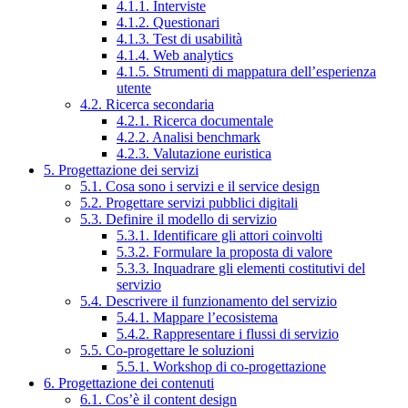
4.1.1. Interviste
4.1.2. Questionari
4.1.3. Test di usabilità
4.1.4. Web analytics
4.1.5. Strumenti di mappatura dell’esperienza
utente
4.2. Ricerca secondaria
4.2.1. Ricerca documentale
4.2.2. Analisi benchmark
4.2.3. Valutazione euristica
5. Progettazione dei servizi
5.1. Cosa sono i servizi e il service design
5.2. Progettare servizi pubblici digitali
5.3. Definire il modello di servizio
5.3.1. Identificare gli attori coinvolti
5.3.2. Formulare la proposta di valore
5.3.3. Inquadrare gli elementi costitutivi del
servizio
5.4. Descrivere il funzionamento del servizio
5.4.1. Mappare l’ecosistema
5.4.2. Rappresentare i flussi di servizio
5.5. Co-progettare le soluzioni
5.5.1. Workshop di co-progettazione
6. Progettazione dei contenuti
6.1. Cos’è il content design