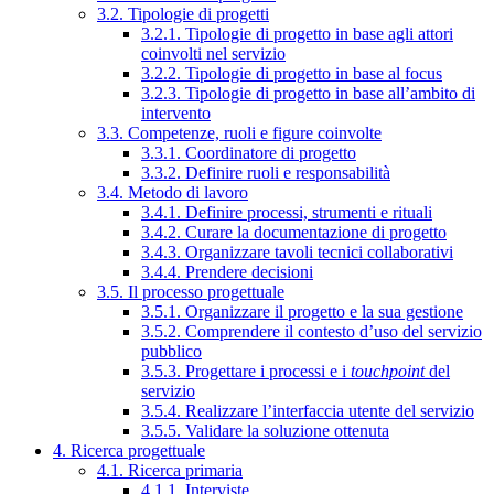
3.2. Tipologie di progetti
3.2.1. Tipologie di progetto in base agli attori
coinvolti nel servizio
3.2.2. Tipologie di progetto in base al focus
3.2.3. Tipologie di progetto in base all’ambito di
intervento
3.3. Competenze, ruoli e figure coinvolte
3.3.1. Coordinatore di progetto
3.3.2. Definire ruoli e responsabilità
3.4. Metodo di lavoro
3.4.1. Definire processi, strumenti e rituali
3.4.2. Curare la documentazione di progetto
3.4.3. Organizzare tavoli tecnici collaborativi
3.4.4. Prendere decisioni
3.5. Il processo progettuale
3.5.1. Organizzare il progetto e la sua gestione
3.5.2. Comprendere il contesto d’uso del servizio
pubblico
3.5.3. Progettare i processi e i
touchpoint
del
servizio
3.5.4. Realizzare l’interfaccia utente del servizio
3.5.5. Validare la soluzione ottenuta
4. Ricerca progettuale
4.1. Ricerca primaria
4.1.1. Interviste