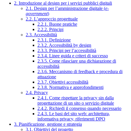
2. Introduzione al design per i servizi pubblici digitali
2.1. Design per l’amministrazione digitale (
e-
government
)
2.2. L’approccio progettuale
2.2.1. Buone pratiche
2.2.2. Principi
2.3. Accessibilità
2.3.1. Definizione
2.3.2. Accessibilità by design
2.3.3. Principi per l’accessibilità
2.3.4. Linee guida e criteri di successo
2.3.5. Come rilasciare una dichiarazione di
accessibilità
2.3.6. Meccanismo di feedback e procedura di
attuazione
2.3.7. Obiettivi accessibilità
2.3.8. Normativa e approfondimenti
2.4. Privacy
2.4.1. Come rispettare la privacy sin dalla
progettazione di un sito o servizio digitale
2.4.2. Richiedi il consenso quando necessario
2.4.3. Le basi del sito web: architettura,
informativa privacy, riferimenti DPO
3. Pianificazione, gestione e strategia
3.1. Obiettivi del progetto