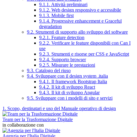
9.1.1. Attività preliminari
9.1.2. Web design responsivo e accessibile
9.1.3. Mobile first
9.1.4. Progressive enhancement e Graceful
degradation
9.2. Strumenti di supporto allo sviluppo del software
9.2.1. Feature detection
9.2.2. Verificare le feature disponibili con Can I
use
9.2.3. Strumenti e risorse per CSS e JavaScript
9.2.4. Supporto browser
9.2.5. Misurare le prestazioni
9.3. Catalogo del riuso
9.4. Sviluppare con il design system .italia
9.4.1. Il framework Bootstrap Italia
9.4.2. Il kit di sviluppo React
9.4.3. Il kit di sviluppo Angular
9.5. Sviluppare con i modelli di sito e servizi
1. Scopo, destinatari e uso del Manuale operativo di design
Team per la Trasformazione Digitale
in collaborazione con
Agenzia per l'Italia Digitale