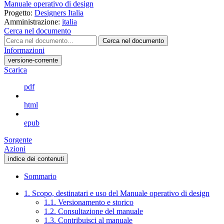
Manuale operativo di design
Progetto:
Designers Italia
Amministrazione:
italia
Cerca nel documento
Cerca nel documento
Informazioni
versione-corrente
Scarica
pdf
html
epub
Sorgente
Azioni
indice dei contenuti
Sommario
1. Scopo, destinatari e uso del Manuale operativo di design
1.1. Versionamento e storico
1.2. Consultazione del manuale
1.3. Contribuisci al manuale