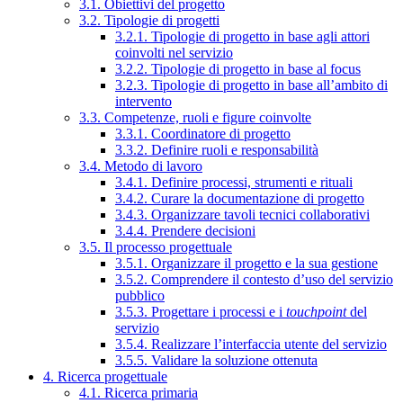
3.1. Obiettivi del progetto
3.2. Tipologie di progetti
3.2.1. Tipologie di progetto in base agli attori
coinvolti nel servizio
3.2.2. Tipologie di progetto in base al focus
3.2.3. Tipologie di progetto in base all’ambito di
intervento
3.3. Competenze, ruoli e figure coinvolte
3.3.1. Coordinatore di progetto
3.3.2. Definire ruoli e responsabilità
3.4. Metodo di lavoro
3.4.1. Definire processi, strumenti e rituali
3.4.2. Curare la documentazione di progetto
3.4.3. Organizzare tavoli tecnici collaborativi
3.4.4. Prendere decisioni
3.5. Il processo progettuale
3.5.1. Organizzare il progetto e la sua gestione
3.5.2. Comprendere il contesto d’uso del servizio
pubblico
3.5.3. Progettare i processi e i
touchpoint
del
servizio
3.5.4. Realizzare l’interfaccia utente del servizio
3.5.5. Validare la soluzione ottenuta
4. Ricerca progettuale
4.1. Ricerca primaria