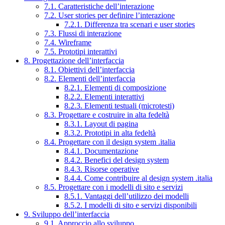
7.1. Caratteristiche dell’interazione
7.2. User stories per definire l’interazione
7.2.1. Differenza tra scenari e user stories
7.3. Flussi di interazione
7.4. Wireframe
7.5. Prototipi interattivi
8. Progettazione dell’interfaccia
8.1. Obiettivi dell’interfaccia
8.2. Elementi dell’interfaccia
8.2.1. Elementi di composizione
8.2.2. Elementi interattivi
8.2.3. Elementi testuali (microtesti)
8.3. Progettare e costruire in alta fedeltà
8.3.1. Layout di pagina
8.3.2. Prototipi in alta fedeltà
8.4. Progettare con il design system .italia
8.4.1. Documentazione
8.4.2. Benefici del design system
8.4.3. Risorse operative
8.4.4. Come contribuire al design system .italia
8.5. Progettare con i modelli di sito e servizi
8.5.1. Vantaggi dell’utilizzo dei modelli
8.5.2. I modelli di sito e servizi disponibili
9. Sviluppo dell’interfaccia
9.1. Approccio allo sviluppo