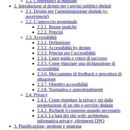
1.3. Contribuisci al manuale
2. Introduzione al design per i servizi pubblici digitali
2.1. Design per l’amministrazione digitale (
e-
government
)
2.2. L’approccio progettuale
2.2.1. Buone pratiche
2.2.2. Principi
2.3. Accessibilità
2.3.1. Definizione
2.3.2. Accessibilità by design
2.3.3. Principi per l’accessibilità
2.3.4. Linee guida e criteri di successo
2.3.5. Come rilasciare una dichiarazione di
accessibilità
2.3.6. Meccanismo di feedback e procedura di
attuazione
2.3.7. Obiettivi accessibilità
2.3.8. Normativa e approfondimenti
2.4. Privacy
2.4.1. Come rispettare la privacy sin dalla
progettazione di un sito o servizio digitale
2.4.2. Richiedi il consenso quando necessario
2.4.3. Le basi del sito web: architettura,
informativa privacy, riferimenti DPO
3. Pianificazione, gestione e strategia