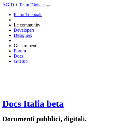
AGID
+
Team Digitale
Piano Triennale
Le community
Developers
Designers
Gli strumenti
Forum
Docs
GitHub
Docs Italia
beta
Documenti pubblici, digitali.