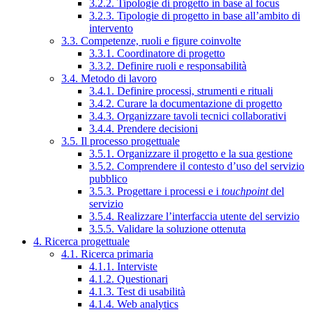
3.2.2. Tipologie di progetto in base al focus
3.2.3. Tipologie di progetto in base all’ambito di
intervento
3.3. Competenze, ruoli e figure coinvolte
3.3.1. Coordinatore di progetto
3.3.2. Definire ruoli e responsabilità
3.4. Metodo di lavoro
3.4.1. Definire processi, strumenti e rituali
3.4.2. Curare la documentazione di progetto
3.4.3. Organizzare tavoli tecnici collaborativi
3.4.4. Prendere decisioni
3.5. Il processo progettuale
3.5.1. Organizzare il progetto e la sua gestione
3.5.2. Comprendere il contesto d’uso del servizio
pubblico
3.5.3. Progettare i processi e i
touchpoint
del
servizio
3.5.4. Realizzare l’interfaccia utente del servizio
3.5.5. Validare la soluzione ottenuta
4. Ricerca progettuale
4.1. Ricerca primaria
4.1.1. Interviste
4.1.2. Questionari
4.1.3. Test di usabilità
4.1.4. Web analytics