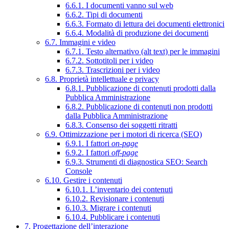
6.6.1. I documenti vanno sul web
6.6.2. Tipi di documenti
6.6.3. Formato di lettura dei documenti elettronici
6.6.4. Modalità di produzione dei documenti
6.7. Immagini e video
6.7.1. Testo alternativo (alt text) per le immagini
6.7.2. Sottotitoli per i video
6.7.3. Trascrizioni per i video
6.8. Proprietà intellettuale e privacy
6.8.1. Pubblicazione di contenuti prodotti dalla
Pubblica Amministrazione
6.8.2. Pubblicazione di contenuti non prodotti
dalla Pubblica Amministrazione
6.8.3. Consenso dei soggetti ritratti
6.9. Ottimizzazione per i motori di ricerca (SEO)
6.9.1. I fattori
on-page
6.9.2. I fattori
off-page
6.9.3. Strumenti di diagnostica SEO: Search
Console
6.10. Gestire i contenuti
6.10.1. L’inventario dei contenuti
6.10.2. Revisionare i contenuti
6.10.3. Migrare i contenuti
6.10.4. Pubblicare i contenuti
7. Progettazione dell’interazione