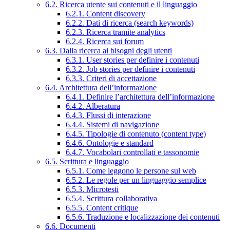
6.2. Ricerca utente sui contenuti e il linguaggio
6.2.1. Content discovery
6.2.2. Dati di ricerca (search keywords)
6.2.3. Ricerca tramite analytics
6.2.4. Ricerca sui forum
6.3. Dalla ricerca ai bisogni degli utenti
6.3.1. User stories per definire i contenuti
6.3.2. Job stories per definire i contenuti
6.3.3. Criteri di accettazione
6.4. Architettura dell’informazione
6.4.1. Definire l’architettura dell’informazione
6.4.2. Alberatura
6.4.3. Flussi di interazione
6.4.4. Sistemi di navigazione
6.4.5. Tipologie di contenuto (content type)
6.4.6. Ontologie e standard
6.4.7. Vocabolari controllati e tassonomie
6.5. Scrittura e linguaggio
6.5.1. Come leggono le persone sul web
6.5.2. Le regole per un linguaggio semplice
6.5.3. Microtesti
6.5.4. Scrittura collaborativa
6.5.5. Content critique
6.5.6. Traduzione e localizzazione dei contenuti
6.6. Documenti