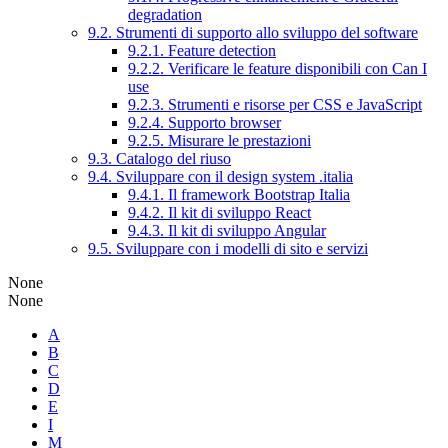
degradation
9.2. Strumenti di supporto allo sviluppo del software
9.2.1. Feature detection
9.2.2. Verificare le feature disponibili con Can I
use
9.2.3. Strumenti e risorse per CSS e JavaScript
9.2.4. Supporto browser
9.2.5. Misurare le prestazioni
9.3. Catalogo del riuso
9.4. Sviluppare con il design system .italia
9.4.1. Il framework Bootstrap Italia
9.4.2. Il kit di sviluppo React
9.4.3. Il kit di sviluppo Angular
9.5. Sviluppare con i modelli di sito e servizi
None
None
A
B
C
D
E
I
M