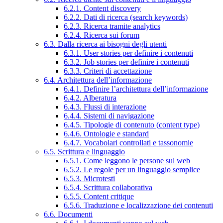
6.2.1. Content discovery
6.2.2. Dati di ricerca (search keywords)
6.2.3. Ricerca tramite analytics
6.2.4. Ricerca sui forum
6.3. Dalla ricerca ai bisogni degli utenti
6.3.1. User stories per definire i contenuti
6.3.2. Job stories per definire i contenuti
6.3.3. Criteri di accettazione
6.4. Architettura dell’informazione
6.4.1. Definire l’architettura dell’informazione
6.4.2. Alberatura
6.4.3. Flussi di interazione
6.4.4. Sistemi di navigazione
6.4.5. Tipologie di contenuto (content type)
6.4.6. Ontologie e standard
6.4.7. Vocabolari controllati e tassonomie
6.5. Scrittura e linguaggio
6.5.1. Come leggono le persone sul web
6.5.2. Le regole per un linguaggio semplice
6.5.3. Microtesti
6.5.4. Scrittura collaborativa
6.5.5. Content critique
6.5.6. Traduzione e localizzazione dei contenuti
6.6. Documenti