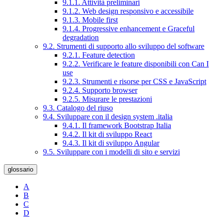
9.1.1. Attività preliminari
9.1.2. Web design responsivo e accessibile
9.1.3. Mobile first
9.1.4. Progressive enhancement e Graceful
degradation
9.2. Strumenti di supporto allo sviluppo del software
9.2.1. Feature detection
9.2.2. Verificare le feature disponibili con Can I
use
9.2.3. Strumenti e risorse per CSS e JavaScript
9.2.4. Supporto browser
9.2.5. Misurare le prestazioni
9.3. Catalogo del riuso
9.4. Sviluppare con il design system .italia
9.4.1. Il framework Bootstrap Italia
9.4.2. Il kit di sviluppo React
9.4.3. Il kit di sviluppo Angular
9.5. Sviluppare con i modelli di sito e servizi
glossario
A
B
C
D