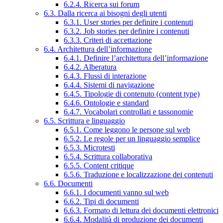
6.2.4. Ricerca sui forum
6.3. Dalla ricerca ai bisogni degli utenti
6.3.1. User stories per definire i contenuti
6.3.2. Job stories per definire i contenuti
6.3.3. Criteri di accettazione
6.4. Architettura dell’informazione
6.4.1. Definire l’architettura dell’informazione
6.4.2. Alberatura
6.4.3. Flussi di interazione
6.4.4. Sistemi di navigazione
6.4.5. Tipologie di contenuto (content type)
6.4.6. Ontologie e standard
6.4.7. Vocabolari controllati e tassonomie
6.5. Scrittura e linguaggio
6.5.1. Come leggono le persone sul web
6.5.2. Le regole per un linguaggio semplice
6.5.3. Microtesti
6.5.4. Scrittura collaborativa
6.5.5. Content critique
6.5.6. Traduzione e localizzazione dei contenuti
6.6. Documenti
6.6.1. I documenti vanno sul web
6.6.2. Tipi di documenti
6.6.3. Formato di lettura dei documenti elettronici
6.6.4. Modalità di produzione dei documenti