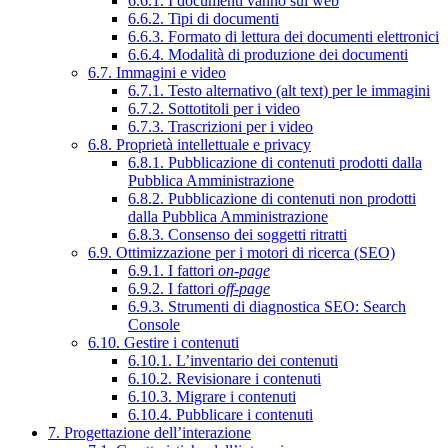
6.6.1. I documenti vanno sul web
6.6.2. Tipi di documenti
6.6.3. Formato di lettura dei documenti elettronici
6.6.4. Modalità di produzione dei documenti
6.7. Immagini e video
6.7.1. Testo alternativo (alt text) per le immagini
6.7.2. Sottotitoli per i video
6.7.3. Trascrizioni per i video
6.8. Proprietà intellettuale e privacy
6.8.1. Pubblicazione di contenuti prodotti dalla
Pubblica Amministrazione
6.8.2. Pubblicazione di contenuti non prodotti
dalla Pubblica Amministrazione
6.8.3. Consenso dei soggetti ritratti
6.9. Ottimizzazione per i motori di ricerca (SEO)
6.9.1. I fattori
on-page
6.9.2. I fattori
off-page
6.9.3. Strumenti di diagnostica SEO: Search
Console
6.10. Gestire i contenuti
6.10.1. L’inventario dei contenuti
6.10.2. Revisionare i contenuti
6.10.3. Migrare i contenuti
6.10.4. Pubblicare i contenuti
7. Progettazione dell’interazione