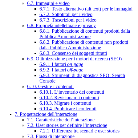
6.7. Immagini e video
6.7.1. Testo alternativo (alt text) per le immagini
6.7.2. Sottotitoli per i video
6.7.3. Trascrizioni per i video
6.8. Proprietà intellettuale e privacy
6.8.1. Pubblicazione di contenuti prodotti dalla
Pubblica Amministrazione
6.8.2. Pubblicazione di contenuti non prodotti
dalla Pubblica Amministrazione
6.8.3. Consenso dei soggetti ritratti
6.9. Ottimizzazione per i motori di ricerca (SEO)
6.9.1. I fattori
on-page
6.9.2. I fattori
off-page
6.9.3. Strumenti di diagnostica SEO: Search
Console
6.10. Gestire i contenuti
6.10.1. L’inventario dei contenuti
6.10.2. Revisionare i contenuti
6.10.3. Migrare i contenuti
6.10.4. Pubblicare i contenuti
7. Progettazione dell’interazione
7.1. Caratteristiche dell’interazione
7.2. User stories per definire l’interazione
7.2.1. Differenza tra scenari e user stories
7.3. Flussi di interazione