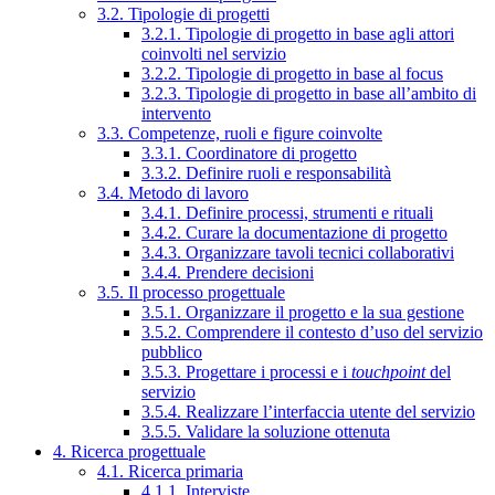
3.2. Tipologie di progetti
3.2.1. Tipologie di progetto in base agli attori
coinvolti nel servizio
3.2.2. Tipologie di progetto in base al focus
3.2.3. Tipologie di progetto in base all’ambito di
intervento
3.3. Competenze, ruoli e figure coinvolte
3.3.1. Coordinatore di progetto
3.3.2. Definire ruoli e responsabilità
3.4. Metodo di lavoro
3.4.1. Definire processi, strumenti e rituali
3.4.2. Curare la documentazione di progetto
3.4.3. Organizzare tavoli tecnici collaborativi
3.4.4. Prendere decisioni
3.5. Il processo progettuale
3.5.1. Organizzare il progetto e la sua gestione
3.5.2. Comprendere il contesto d’uso del servizio
pubblico
3.5.3. Progettare i processi e i
touchpoint
del
servizio
3.5.4. Realizzare l’interfaccia utente del servizio
3.5.5. Validare la soluzione ottenuta
4. Ricerca progettuale
4.1. Ricerca primaria
4.1.1. Interviste