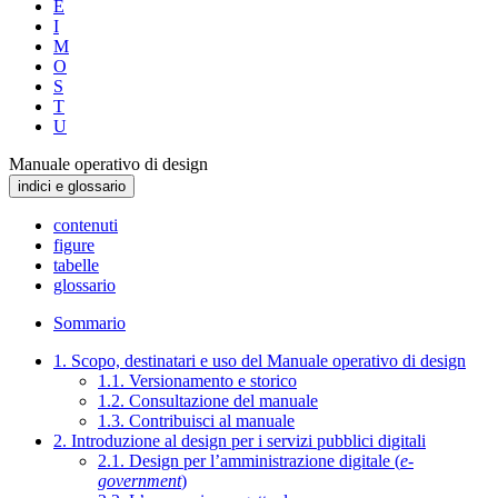
E
I
M
O
S
T
U
Manuale operativo di design
indici e glossario
contenuti
figure
tabelle
glossario
Sommario
1. Scopo, destinatari e uso del Manuale operativo di design
1.1. Versionamento e storico
1.2. Consultazione del manuale
1.3. Contribuisci al manuale
2. Introduzione al design per i servizi pubblici digitali
2.1. Design per l’amministrazione digitale (
e-
government
)