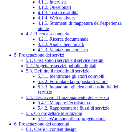
4.1.1. Interviste
4.1.2. Questionari
4.1.3. Test di usabilità
4.1.4. Web analytics
4.1.5. Strumenti di mappatura dell’esperienza
utente
4.2. Ricerca secondaria
4.2.1. Ricerca documentale
4.2.2. Analisi benchmark
4.2.3. Valutazione euristica
5. Progettazione dei servizi
5.1. Cosa sono i servizi e il service design
5.2. Progettare servizi pubblici digitali
5.3. Definire il modello di servizio
5.3.1. Identificare gli attori coinvolti
5.3.2. Formulare la proposta di valore
5.3.3. Inquadrare gli elementi costitutivi del
servizio
5.4. Descrivere il funzionamento del servizio
5.4.1. Mappare l’ecosistema
5.4.2. Rappresentare i flussi di servizio
5.5. Co-progettare le soluzioni
5.5.1. Workshop di co-progettazione
6. Progettazione dei contenuti
6.1. Cos’è il content design