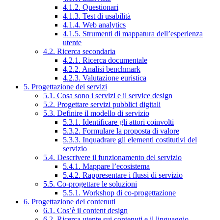
4.1.2. Questionari
4.1.3. Test di usabilità
4.1.4. Web analytics
4.1.5. Strumenti di mappatura dell’esperienza
utente
4.2. Ricerca secondaria
4.2.1. Ricerca documentale
4.2.2. Analisi benchmark
4.2.3. Valutazione euristica
5. Progettazione dei servizi
5.1. Cosa sono i servizi e il service design
5.2. Progettare servizi pubblici digitali
5.3. Definire il modello di servizio
5.3.1. Identificare gli attori coinvolti
5.3.2. Formulare la proposta di valore
5.3.3. Inquadrare gli elementi costitutivi del
servizio
5.4. Descrivere il funzionamento del servizio
5.4.1. Mappare l’ecosistema
5.4.2. Rappresentare i flussi di servizio
5.5. Co-progettare le soluzioni
5.5.1. Workshop di co-progettazione
6. Progettazione dei contenuti
6.1. Cos’è il content design
6.2. Ricerca utente sui contenuti e il linguaggio