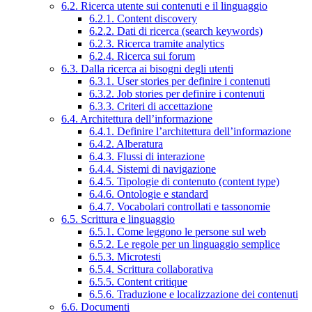
6.2. Ricerca utente sui contenuti e il linguaggio
6.2.1. Content discovery
6.2.2. Dati di ricerca (search keywords)
6.2.3. Ricerca tramite analytics
6.2.4. Ricerca sui forum
6.3. Dalla ricerca ai bisogni degli utenti
6.3.1. User stories per definire i contenuti
6.3.2. Job stories per definire i contenuti
6.3.3. Criteri di accettazione
6.4. Architettura dell’informazione
6.4.1. Definire l’architettura dell’informazione
6.4.2. Alberatura
6.4.3. Flussi di interazione
6.4.4. Sistemi di navigazione
6.4.5. Tipologie di contenuto (content type)
6.4.6. Ontologie e standard
6.4.7. Vocabolari controllati e tassonomie
6.5. Scrittura e linguaggio
6.5.1. Come leggono le persone sul web
6.5.2. Le regole per un linguaggio semplice
6.5.3. Microtesti
6.5.4. Scrittura collaborativa
6.5.5. Content critique
6.5.6. Traduzione e localizzazione dei contenuti
6.6. Documenti