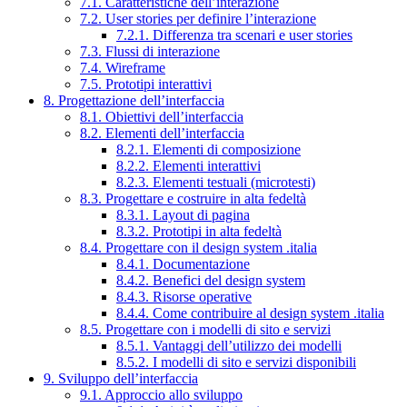
7.1. Caratteristiche dell’interazione
7.2. User stories per definire l’interazione
7.2.1. Differenza tra scenari e user stories
7.3. Flussi di interazione
7.4. Wireframe
7.5. Prototipi interattivi
8. Progettazione dell’interfaccia
8.1. Obiettivi dell’interfaccia
8.2. Elementi dell’interfaccia
8.2.1. Elementi di composizione
8.2.2. Elementi interattivi
8.2.3. Elementi testuali (microtesti)
8.3. Progettare e costruire in alta fedeltà
8.3.1. Layout di pagina
8.3.2. Prototipi in alta fedeltà
8.4. Progettare con il design system .italia
8.4.1. Documentazione
8.4.2. Benefici del design system
8.4.3. Risorse operative
8.4.4. Come contribuire al design system .italia
8.5. Progettare con i modelli di sito e servizi
8.5.1. Vantaggi dell’utilizzo dei modelli
8.5.2. I modelli di sito e servizi disponibili
9. Sviluppo dell’interfaccia
9.1. Approccio allo sviluppo