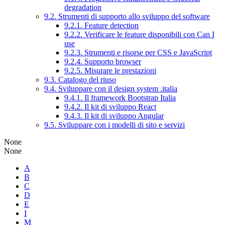
degradation
9.2. Strumenti di supporto allo sviluppo del software
9.2.1. Feature detection
9.2.2. Verificare le feature disponibili con Can I
use
9.2.3. Strumenti e risorse per CSS e JavaScript
9.2.4. Supporto browser
9.2.5. Misurare le prestazioni
9.3. Catalogo del riuso
9.4. Sviluppare con il design system .italia
9.4.1. Il framework Bootstrap Italia
9.4.2. Il kit di sviluppo React
9.4.3. Il kit di sviluppo Angular
9.5. Sviluppare con i modelli di sito e servizi
None
None
A
B
C
D
E
I
M