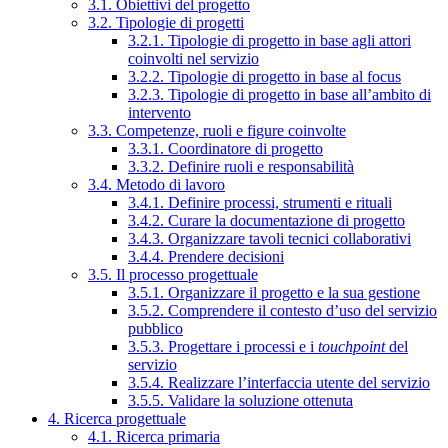
3.1. Obiettivi del progetto
3.2. Tipologie di progetti
3.2.1. Tipologie di progetto in base agli attori
coinvolti nel servizio
3.2.2. Tipologie di progetto in base al focus
3.2.3. Tipologie di progetto in base all’ambito di
intervento
3.3. Competenze, ruoli e figure coinvolte
3.3.1. Coordinatore di progetto
3.3.2. Definire ruoli e responsabilità
3.4. Metodo di lavoro
3.4.1. Definire processi, strumenti e rituali
3.4.2. Curare la documentazione di progetto
3.4.3. Organizzare tavoli tecnici collaborativi
3.4.4. Prendere decisioni
3.5. Il processo progettuale
3.5.1. Organizzare il progetto e la sua gestione
3.5.2. Comprendere il contesto d’uso del servizio
pubblico
3.5.3. Progettare i processi e i
touchpoint
del
servizio
3.5.4. Realizzare l’interfaccia utente del servizio
3.5.5. Validare la soluzione ottenuta
4. Ricerca progettuale
4.1. Ricerca primaria