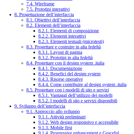
7.4. Wireframe
7.5. Prototipi interattivi
8. Progettazione dell’interfaccia
8.1. Obiettivi dell’interfaccia
8.2. Elementi dell’interfaccia
8.2.1. Elementi di composizione
8.2.2. Elementi interattivi
8.2.3. Elementi testuali (microtesti)
8.3. Progettare e costruire in alta fedeltà
8.3.1. Layout di pagina
8.3.2. Prototipi in alta fedeltà
8.4. Progettare con il design system .italia
8.4.1. Documentazione
8.4.2. Benefici del design system
8.4.3. Risorse operative
8.4.4. Come contribuire al design system .italia
8.5. Progettare con i modelli di sito e servizi
8.5.1. Vantaggi dell’utilizzo dei modelli
8.5.2. I modelli di sito e servizi disponibili
9. Sviluppo dell’interfaccia
9.1. Approccio allo sviluppo
9.1.1. Attività preliminari
9.1.2. Web design responsivo e accessibile
9.1.3. Mobile first
9.1.4. Progressive enhancement e Graceful