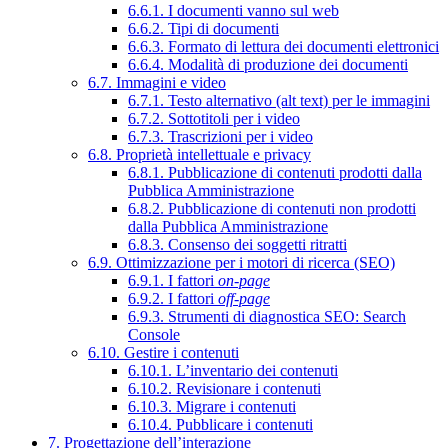
6.6.1. I documenti vanno sul web
6.6.2. Tipi di documenti
6.6.3. Formato di lettura dei documenti elettronici
6.6.4. Modalità di produzione dei documenti
6.7. Immagini e video
6.7.1. Testo alternativo (alt text) per le immagini
6.7.2. Sottotitoli per i video
6.7.3. Trascrizioni per i video
6.8. Proprietà intellettuale e privacy
6.8.1. Pubblicazione di contenuti prodotti dalla
Pubblica Amministrazione
6.8.2. Pubblicazione di contenuti non prodotti
dalla Pubblica Amministrazione
6.8.3. Consenso dei soggetti ritratti
6.9. Ottimizzazione per i motori di ricerca (SEO)
6.9.1. I fattori
on-page
6.9.2. I fattori
off-page
6.9.3. Strumenti di diagnostica SEO: Search
Console
6.10. Gestire i contenuti
6.10.1. L’inventario dei contenuti
6.10.2. Revisionare i contenuti
6.10.3. Migrare i contenuti
6.10.4. Pubblicare i contenuti
7. Progettazione dell’interazione