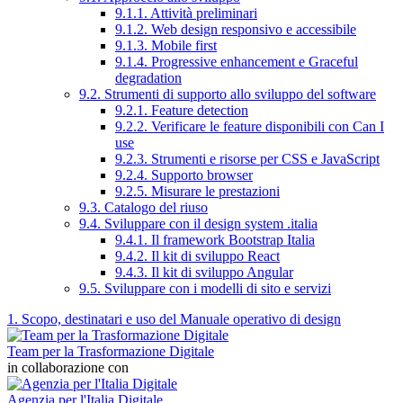
9.1.1. Attività preliminari
9.1.2. Web design responsivo e accessibile
9.1.3. Mobile first
9.1.4. Progressive enhancement e Graceful
degradation
9.2. Strumenti di supporto allo sviluppo del software
9.2.1. Feature detection
9.2.2. Verificare le feature disponibili con Can I
use
9.2.3. Strumenti e risorse per CSS e JavaScript
9.2.4. Supporto browser
9.2.5. Misurare le prestazioni
9.3. Catalogo del riuso
9.4. Sviluppare con il design system .italia
9.4.1. Il framework Bootstrap Italia
9.4.2. Il kit di sviluppo React
9.4.3. Il kit di sviluppo Angular
9.5. Sviluppare con i modelli di sito e servizi
1. Scopo, destinatari e uso del Manuale operativo di design
Team per la Trasformazione Digitale
in collaborazione con
Agenzia per l'Italia Digitale