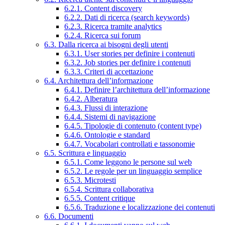
6.2.1. Content discovery
6.2.2. Dati di ricerca (search keywords)
6.2.3. Ricerca tramite analytics
6.2.4. Ricerca sui forum
6.3. Dalla ricerca ai bisogni degli utenti
6.3.1. User stories per definire i contenuti
6.3.2. Job stories per definire i contenuti
6.3.3. Criteri di accettazione
6.4. Architettura dell’informazione
6.4.1. Definire l’architettura dell’informazione
6.4.2. Alberatura
6.4.3. Flussi di interazione
6.4.4. Sistemi di navigazione
6.4.5. Tipologie di contenuto (content type)
6.4.6. Ontologie e standard
6.4.7. Vocabolari controllati e tassonomie
6.5. Scrittura e linguaggio
6.5.1. Come leggono le persone sul web
6.5.2. Le regole per un linguaggio semplice
6.5.3. Microtesti
6.5.4. Scrittura collaborativa
6.5.5. Content critique
6.5.6. Traduzione e localizzazione dei contenuti
6.6. Documenti