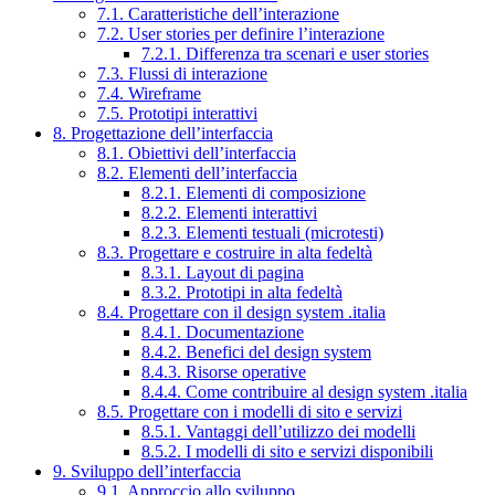
7.1. Caratteristiche dell’interazione
7.2. User stories per definire l’interazione
7.2.1. Differenza tra scenari e user stories
7.3. Flussi di interazione
7.4. Wireframe
7.5. Prototipi interattivi
8. Progettazione dell’interfaccia
8.1. Obiettivi dell’interfaccia
8.2. Elementi dell’interfaccia
8.2.1. Elementi di composizione
8.2.2. Elementi interattivi
8.2.3. Elementi testuali (microtesti)
8.3. Progettare e costruire in alta fedeltà
8.3.1. Layout di pagina
8.3.2. Prototipi in alta fedeltà
8.4. Progettare con il design system .italia
8.4.1. Documentazione
8.4.2. Benefici del design system
8.4.3. Risorse operative
8.4.4. Come contribuire al design system .italia
8.5. Progettare con i modelli di sito e servizi
8.5.1. Vantaggi dell’utilizzo dei modelli
8.5.2. I modelli di sito e servizi disponibili
9. Sviluppo dell’interfaccia
9.1. Approccio allo sviluppo