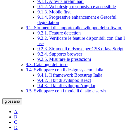
9.1.1. Attività preliminari
9.1.2. Web design responsivo e accessibile
9.1.3. Mobile first
9.1.4. Progressive enhancement e Graceful
degradation
9.2. Strumenti di supporto allo sviluppo del software
9.2.1. Feature detection
9.2.2. Verificare le feature disponibili con Can I
use
9.2.3. Strumenti e risorse per CSS e JavaScript
9.2.4. Supporto browser
9.2.5. Misurare le prestazioni
9.3. Catalogo del riuso
9.4. Sviluppare con il design system .italia
9.4.1. Il framework Bootstrap Italia
9.4.2. Il kit di sviluppo React
9.4.3. Il kit di sviluppo Angular
9.5. Sviluppare con i modelli di sito e servizi
glossario
A
B
C
D