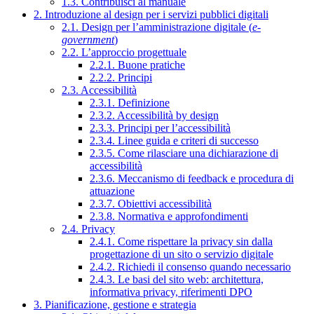
1.3. Contribuisci al manuale
2. Introduzione al design per i servizi pubblici digitali
2.1. Design per l’amministrazione digitale (
e-
government
)
2.2. L’approccio progettuale
2.2.1. Buone pratiche
2.2.2. Principi
2.3. Accessibilità
2.3.1. Definizione
2.3.2. Accessibilità by design
2.3.3. Principi per l’accessibilità
2.3.4. Linee guida e criteri di successo
2.3.5. Come rilasciare una dichiarazione di
accessibilità
2.3.6. Meccanismo di feedback e procedura di
attuazione
2.3.7. Obiettivi accessibilità
2.3.8. Normativa e approfondimenti
2.4. Privacy
2.4.1. Come rispettare la privacy sin dalla
progettazione di un sito o servizio digitale
2.4.2. Richiedi il consenso quando necessario
2.4.3. Le basi del sito web: architettura,
informativa privacy, riferimenti DPO
3. Pianificazione, gestione e strategia