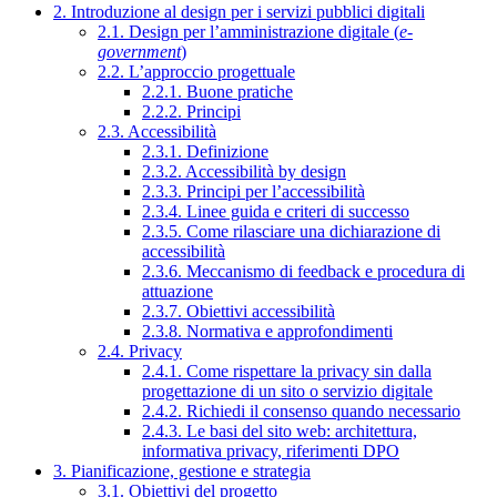
2. Introduzione al design per i servizi pubblici digitali
2.1. Design per l’amministrazione digitale (
e-
government
)
2.2. L’approccio progettuale
2.2.1. Buone pratiche
2.2.2. Principi
2.3. Accessibilità
2.3.1. Definizione
2.3.2. Accessibilità by design
2.3.3. Principi per l’accessibilità
2.3.4. Linee guida e criteri di successo
2.3.5. Come rilasciare una dichiarazione di
accessibilità
2.3.6. Meccanismo di feedback e procedura di
attuazione
2.3.7. Obiettivi accessibilità
2.3.8. Normativa e approfondimenti
2.4. Privacy
2.4.1. Come rispettare la privacy sin dalla
progettazione di un sito o servizio digitale
2.4.2. Richiedi il consenso quando necessario
2.4.3. Le basi del sito web: architettura,
informativa privacy, riferimenti DPO
3. Pianificazione, gestione e strategia
3.1. Obiettivi del progetto