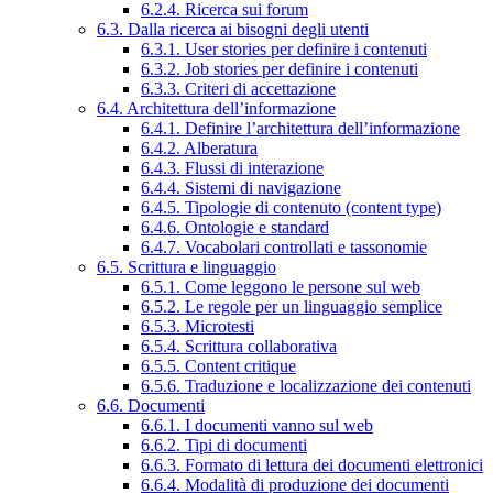
6.2.4. Ricerca sui forum
6.3. Dalla ricerca ai bisogni degli utenti
6.3.1. User stories per definire i contenuti
6.3.2. Job stories per definire i contenuti
6.3.3. Criteri di accettazione
6.4. Architettura dell’informazione
6.4.1. Definire l’architettura dell’informazione
6.4.2. Alberatura
6.4.3. Flussi di interazione
6.4.4. Sistemi di navigazione
6.4.5. Tipologie di contenuto (content type)
6.4.6. Ontologie e standard
6.4.7. Vocabolari controllati e tassonomie
6.5. Scrittura e linguaggio
6.5.1. Come leggono le persone sul web
6.5.2. Le regole per un linguaggio semplice
6.5.3. Microtesti
6.5.4. Scrittura collaborativa
6.5.5. Content critique
6.5.6. Traduzione e localizzazione dei contenuti
6.6. Documenti
6.6.1. I documenti vanno sul web
6.6.2. Tipi di documenti
6.6.3. Formato di lettura dei documenti elettronici
6.6.4. Modalità di produzione dei documenti