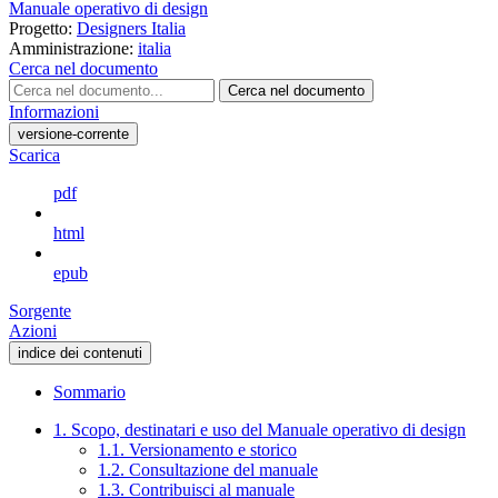
Manuale operativo di design
Progetto:
Designers Italia
Amministrazione:
italia
Cerca nel documento
Cerca nel documento
Informazioni
versione-corrente
Scarica
pdf
html
epub
Sorgente
Azioni
indice dei contenuti
Sommario
1. Scopo, destinatari e uso del Manuale operativo di design
1.1. Versionamento e storico
1.2. Consultazione del manuale
1.3. Contribuisci al manuale