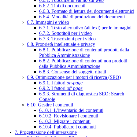
6.6.1. I documenti vanno sul web
6.6.2. Tipi di documenti
6.6.3. Formato di lettura dei documenti elettronici
6.6.4. Modalità di produzione dei documenti
6.7. Immagini e video
6.7.1. Testo alternativo (alt text) per le immagini
6.7.2. Sottotitoli per i video
6.7.3. Trascrizioni per i video
6.8. Proprietà intellettuale e privacy
6.8.1. Pubblicazione di contenuti prodotti dalla
Pubblica Amministrazione
6.8.2. Pubblicazione di contenuti non prodotti
dalla Pubblica Amministrazione
6.8.3. Consenso dei soggetti ritratti
6.9. Ottimizzazione per i motori di ricerca (SEO)
6.9.1. I fattori
on-page
6.9.2. I fattori
off-page
6.9.3. Strumenti di diagnostica SEO: Search
Console
6.10. Gestire i contenuti
6.10.1. L’inventario dei contenuti
6.10.2. Revisionare i contenuti
6.10.3. Migrare i contenuti
6.10.4. Pubblicare i contenuti
7. Progettazione dell’interazione