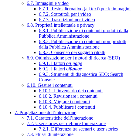
6.7. Immagini e video
6.7.1. Testo alternativo (alt text) per le immagini
6.7.2. Sottotitoli per i video
6.7.3. Trascrizioni per i video
6.8. Proprietà intellettuale e privacy
6.8.1. Pubblicazione di contenuti prodotti dalla
Pubblica Amministrazione
6.8.2. Pubblicazione di contenuti non prodotti
dalla Pubblica Amministrazione
6.8.3. Consenso dei soggetti ritratti
6.9. Ottimizzazione per i motori di ricerca (SEO)
6.9.1. I fattori
on-page
6.9.2. I fattori
off-page
6.9.3. Strumenti di diagnostica SEO: Search
Console
6.10. Gestire i contenuti
6.10.1. L’inventario dei contenuti
6.10.2. Revisionare i contenuti
6.10.3. Migrare i contenuti
6.10.4. Pubblicare i contenuti
7. Progettazione dell’interazione
7.1. Caratteristiche dell’interazione
7.2. User stories per definire l’interazione
7.2.1. Differenza tra scenari e user stories
7.3. Flussi di interazione