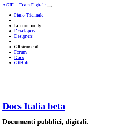
AGID
+
Team Digitale
Piano Triennale
Le community
Developers
Designers
Gli strumenti
Forum
Docs
GitHub
Docs Italia
beta
Documenti pubblici, digitali.