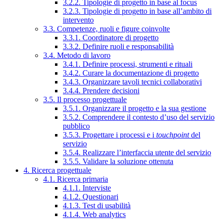
3.2.2. Tipologie di progetto in base al focus
3.2.3. Tipologie di progetto in base all’ambito di
intervento
3.3. Competenze, ruoli e figure coinvolte
3.3.1. Coordinatore di progetto
3.3.2. Definire ruoli e responsabilità
3.4. Metodo di lavoro
3.4.1. Definire processi, strumenti e rituali
3.4.2. Curare la documentazione di progetto
3.4.3. Organizzare tavoli tecnici collaborativi
3.4.4. Prendere decisioni
3.5. Il processo progettuale
3.5.1. Organizzare il progetto e la sua gestione
3.5.2. Comprendere il contesto d’uso del servizio
pubblico
3.5.3. Progettare i processi e i
touchpoint
del
servizio
3.5.4. Realizzare l’interfaccia utente del servizio
3.5.5. Validare la soluzione ottenuta
4. Ricerca progettuale
4.1. Ricerca primaria
4.1.1. Interviste
4.1.2. Questionari
4.1.3. Test di usabilità
4.1.4. Web analytics