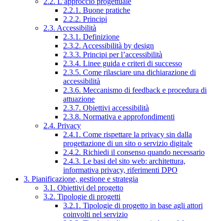
2.2. L’approccio progettuale
2.2.1. Buone pratiche
2.2.2. Principi
2.3. Accessibilità
2.3.1. Definizione
2.3.2. Accessibilità by design
2.3.3. Principi per l’accessibilità
2.3.4. Linee guida e criteri di successo
2.3.5. Come rilasciare una dichiarazione di
accessibilità
2.3.6. Meccanismo di feedback e procedura di
attuazione
2.3.7. Obiettivi accessibilità
2.3.8. Normativa e approfondimenti
2.4. Privacy
2.4.1. Come rispettare la privacy sin dalla
progettazione di un sito o servizio digitale
2.4.2. Richiedi il consenso quando necessario
2.4.3. Le basi del sito web: architettura,
informativa privacy, riferimenti DPO
3. Pianificazione, gestione e strategia
3.1. Obiettivi del progetto
3.2. Tipologie di progetti
3.2.1. Tipologie di progetto in base agli attori
coinvolti nel servizio