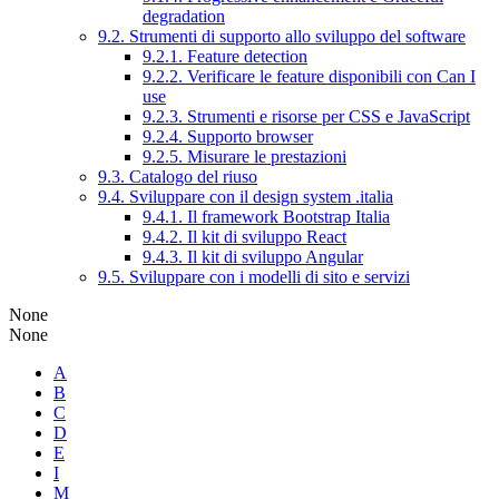
degradation
9.2. Strumenti di supporto allo sviluppo del software
9.2.1. Feature detection
9.2.2. Verificare le feature disponibili con Can I
use
9.2.3. Strumenti e risorse per CSS e JavaScript
9.2.4. Supporto browser
9.2.5. Misurare le prestazioni
9.3. Catalogo del riuso
9.4. Sviluppare con il design system .italia
9.4.1. Il framework Bootstrap Italia
9.4.2. Il kit di sviluppo React
9.4.3. Il kit di sviluppo Angular
9.5. Sviluppare con i modelli di sito e servizi
None
None
A
B
C
D
E
I
M