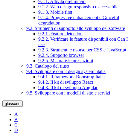
9.1.1. Attività preliminari
9.1.2. Web design responsivo e accessibile
9.1.3. Mobile first
9.1.4. Progressive enhancement e Graceful
degradation
9.2. Strumenti di supporto allo sviluppo del software
9.2.1. Feature detection
9.2.2. Verificare le feature disponibili con Can I
use
9.2.3. Strumenti e risorse per CSS e JavaScript
9.2.4. Supporto browser
9.2.5. Misurare le prestazioni
9.3. Catalogo del riuso
9.4. Sviluppare con il design system .italia
9.4.1. Il framework Bootstrap Italia
9.4.2. Il kit di sviluppo React
9.4.3. Il kit di sviluppo Angular
9.5. Sviluppare con i modelli di sito e servizi
glossario
A
B
C
D