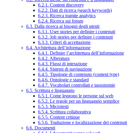
6.2.1. Content discovery
6.2.2. Dati di ricerca (search keywords)
6.2.3. Ricerca tramite analytics
6.2.4. Ricerca sui forum
6.3. Dalla ricerca ai bisogni degli utenti
6.3.1. User stories per definire i contenuti
6.3.2. Job stories per definire i contenuti
6.3.3. Criteri di accettazione
6.4. Architettura dell’informazione
6.4.1. Definire l’architettura dell’informazione
6.4.2. Alberatura
6.4.3. Flussi di interazione
6.4.4. Sistemi di navigazione
6.4.5. Tipologie di contenuto (content type)
6.4.6. Ontologie e standard
6.4.7. Vocabolari controllati e tassonomie
6.5. Scrittura e linguaggio
6.5.1. Come leggono le persone sul web
6.5.2. Le regole per un linguaggio semplice
6.5.3. Microtesti
6.5.4. Scrittura collaborativa
6.5.5. Content critique
6.5.6. Traduzione e localizzazione dei contenuti
6.6. Documenti