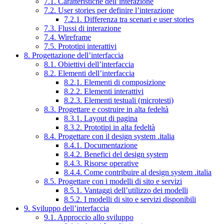
7.1. Caratteristiche dell’interazione
7.2. User stories per definire l’interazione
7.2.1. Differenza tra scenari e user stories
7.3. Flussi di interazione
7.4. Wireframe
7.5. Prototipi interattivi
8. Progettazione dell’interfaccia
8.1. Obiettivi dell’interfaccia
8.2. Elementi dell’interfaccia
8.2.1. Elementi di composizione
8.2.2. Elementi interattivi
8.2.3. Elementi testuali (microtesti)
8.3. Progettare e costruire in alta fedeltà
8.3.1. Layout di pagina
8.3.2. Prototipi in alta fedeltà
8.4. Progettare con il design system .italia
8.4.1. Documentazione
8.4.2. Benefici del design system
8.4.3. Risorse operative
8.4.4. Come contribuire al design system .italia
8.5. Progettare con i modelli di sito e servizi
8.5.1. Vantaggi dell’utilizzo dei modelli
8.5.2. I modelli di sito e servizi disponibili
9. Sviluppo dell’interfaccia
9.1. Approccio allo sviluppo