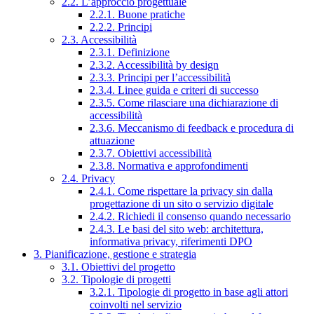
2.2. L’approccio progettuale
2.2.1. Buone pratiche
2.2.2. Principi
2.3. Accessibilità
2.3.1. Definizione
2.3.2. Accessibilità by design
2.3.3. Principi per l’accessibilità
2.3.4. Linee guida e criteri di successo
2.3.5. Come rilasciare una dichiarazione di
accessibilità
2.3.6. Meccanismo di feedback e procedura di
attuazione
2.3.7. Obiettivi accessibilità
2.3.8. Normativa e approfondimenti
2.4. Privacy
2.4.1. Come rispettare la privacy sin dalla
progettazione di un sito o servizio digitale
2.4.2. Richiedi il consenso quando necessario
2.4.3. Le basi del sito web: architettura,
informativa privacy, riferimenti DPO
3. Pianificazione, gestione e strategia
3.1. Obiettivi del progetto
3.2. Tipologie di progetti
3.2.1. Tipologie di progetto in base agli attori
coinvolti nel servizio