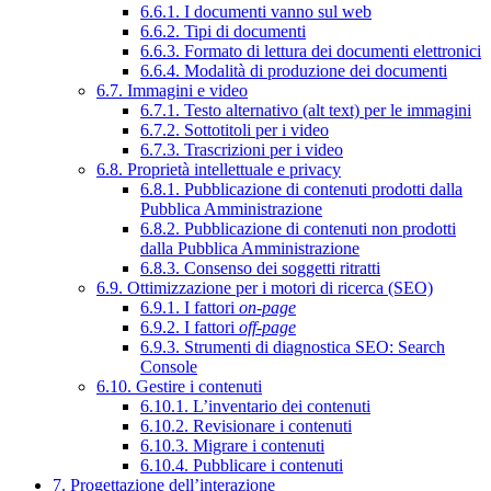
6.6.1. I documenti vanno sul web
6.6.2. Tipi di documenti
6.6.3. Formato di lettura dei documenti elettronici
6.6.4. Modalità di produzione dei documenti
6.7. Immagini e video
6.7.1. Testo alternativo (alt text) per le immagini
6.7.2. Sottotitoli per i video
6.7.3. Trascrizioni per i video
6.8. Proprietà intellettuale e privacy
6.8.1. Pubblicazione di contenuti prodotti dalla
Pubblica Amministrazione
6.8.2. Pubblicazione di contenuti non prodotti
dalla Pubblica Amministrazione
6.8.3. Consenso dei soggetti ritratti
6.9. Ottimizzazione per i motori di ricerca (SEO)
6.9.1. I fattori
on-page
6.9.2. I fattori
off-page
6.9.3. Strumenti di diagnostica SEO: Search
Console
6.10. Gestire i contenuti
6.10.1. L’inventario dei contenuti
6.10.2. Revisionare i contenuti
6.10.3. Migrare i contenuti
6.10.4. Pubblicare i contenuti
7. Progettazione dell’interazione