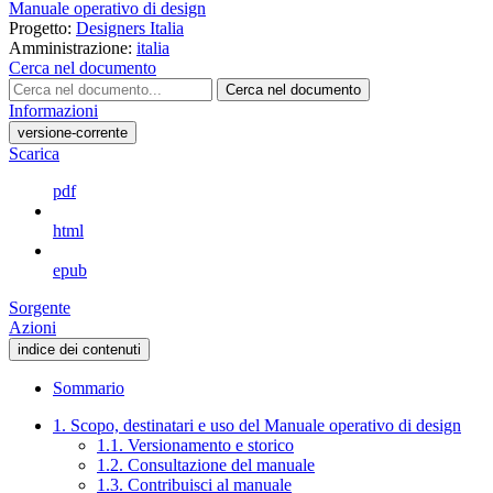
Manuale operativo di design
Progetto:
Designers Italia
Amministrazione:
italia
Cerca nel documento
Cerca nel documento
Informazioni
versione-corrente
Scarica
pdf
html
epub
Sorgente
Azioni
indice dei contenuti
Sommario
1. Scopo, destinatari e uso del Manuale operativo di design
1.1. Versionamento e storico
1.2. Consultazione del manuale
1.3. Contribuisci al manuale