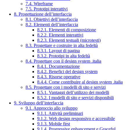
7.4. Wireframe
7.5. Prototipi interattivi
8. Progettazione dell’interfaccia
8.1. Obiettivi dell’interfaccia
8.2. Elementi dell’interfaccia
8.2.1. Elementi di composizione
8.2.2. Elementi interattivi
8.2.3. Elementi testuali (microtesti)
8.3. Progettare e costruire in alta fedeltà
8.3.1. Layout di pagina
8.3.2. Prototipi in alta fedeltà
8.4. Progettare con il design system .italia
8.4.1. Documentazione
8.4.2. Benefici del design system
8.4.3. Risorse operative
8.4.4. Come contribuire al design system .italia
8.5. Progettare con i modelli di sito e servizi
8.5.1. Vantaggi dell’utilizzo dei modelli
8.5.2. I modelli di sito e servizi disponibili
9. Sviluppo dell’interfaccia
9.1. Approccio allo sviluppo
9.1.1. Attività preliminari
9.1.2. Web design responsivo e accessibile
9.1.3. Mobile first
9.1.4. Progressive enhancement e Graceful