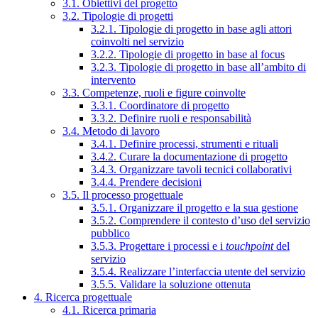
3.1. Obiettivi del progetto
3.2. Tipologie di progetti
3.2.1. Tipologie di progetto in base agli attori
coinvolti nel servizio
3.2.2. Tipologie di progetto in base al focus
3.2.3. Tipologie di progetto in base all’ambito di
intervento
3.3. Competenze, ruoli e figure coinvolte
3.3.1. Coordinatore di progetto
3.3.2. Definire ruoli e responsabilità
3.4. Metodo di lavoro
3.4.1. Definire processi, strumenti e rituali
3.4.2. Curare la documentazione di progetto
3.4.3. Organizzare tavoli tecnici collaborativi
3.4.4. Prendere decisioni
3.5. Il processo progettuale
3.5.1. Organizzare il progetto e la sua gestione
3.5.2. Comprendere il contesto d’uso del servizio
pubblico
3.5.3. Progettare i processi e i
touchpoint
del
servizio
3.5.4. Realizzare l’interfaccia utente del servizio
3.5.5. Validare la soluzione ottenuta
4. Ricerca progettuale
4.1. Ricerca primaria