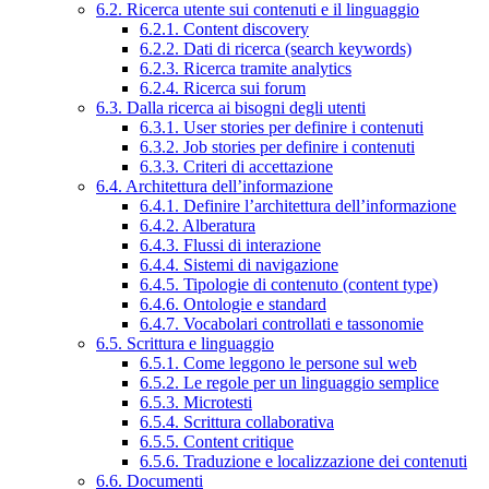
6.2. Ricerca utente sui contenuti e il linguaggio
6.2.1. Content discovery
6.2.2. Dati di ricerca (search keywords)
6.2.3. Ricerca tramite analytics
6.2.4. Ricerca sui forum
6.3. Dalla ricerca ai bisogni degli utenti
6.3.1. User stories per definire i contenuti
6.3.2. Job stories per definire i contenuti
6.3.3. Criteri di accettazione
6.4. Architettura dell’informazione
6.4.1. Definire l’architettura dell’informazione
6.4.2. Alberatura
6.4.3. Flussi di interazione
6.4.4. Sistemi di navigazione
6.4.5. Tipologie di contenuto (content type)
6.4.6. Ontologie e standard
6.4.7. Vocabolari controllati e tassonomie
6.5. Scrittura e linguaggio
6.5.1. Come leggono le persone sul web
6.5.2. Le regole per un linguaggio semplice
6.5.3. Microtesti
6.5.4. Scrittura collaborativa
6.5.5. Content critique
6.5.6. Traduzione e localizzazione dei contenuti
6.6. Documenti