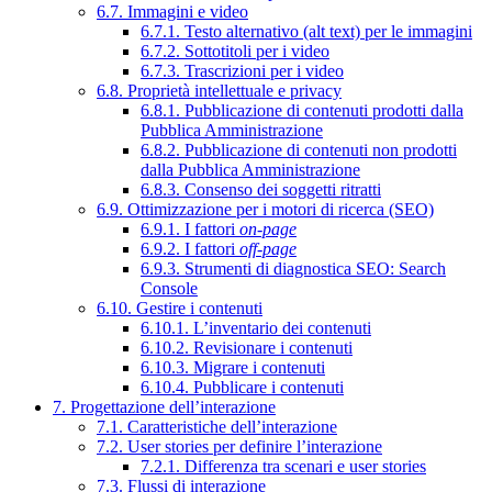
6.7. Immagini e video
6.7.1. Testo alternativo (alt text) per le immagini
6.7.2. Sottotitoli per i video
6.7.3. Trascrizioni per i video
6.8. Proprietà intellettuale e privacy
6.8.1. Pubblicazione di contenuti prodotti dalla
Pubblica Amministrazione
6.8.2. Pubblicazione di contenuti non prodotti
dalla Pubblica Amministrazione
6.8.3. Consenso dei soggetti ritratti
6.9. Ottimizzazione per i motori di ricerca (SEO)
6.9.1. I fattori
on-page
6.9.2. I fattori
off-page
6.9.3. Strumenti di diagnostica SEO: Search
Console
6.10. Gestire i contenuti
6.10.1. L’inventario dei contenuti
6.10.2. Revisionare i contenuti
6.10.3. Migrare i contenuti
6.10.4. Pubblicare i contenuti
7. Progettazione dell’interazione
7.1. Caratteristiche dell’interazione
7.2. User stories per definire l’interazione
7.2.1. Differenza tra scenari e user stories
7.3. Flussi di interazione