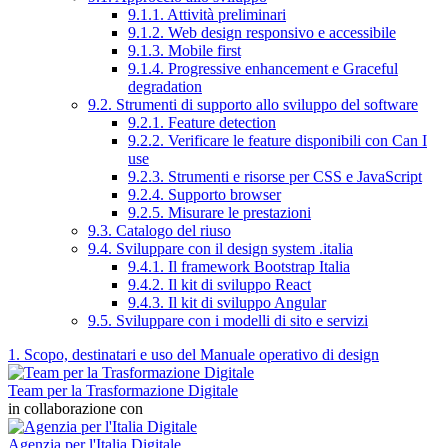
9.1.1. Attività preliminari
9.1.2. Web design responsivo e accessibile
9.1.3. Mobile first
9.1.4. Progressive enhancement e Graceful
degradation
9.2. Strumenti di supporto allo sviluppo del software
9.2.1. Feature detection
9.2.2. Verificare le feature disponibili con Can I
use
9.2.3. Strumenti e risorse per CSS e JavaScript
9.2.4. Supporto browser
9.2.5. Misurare le prestazioni
9.3. Catalogo del riuso
9.4. Sviluppare con il design system .italia
9.4.1. Il framework Bootstrap Italia
9.4.2. Il kit di sviluppo React
9.4.3. Il kit di sviluppo Angular
9.5. Sviluppare con i modelli di sito e servizi
1. Scopo, destinatari e uso del Manuale operativo di design
Team per la Trasformazione Digitale
in collaborazione con
Agenzia per l'Italia Digitale