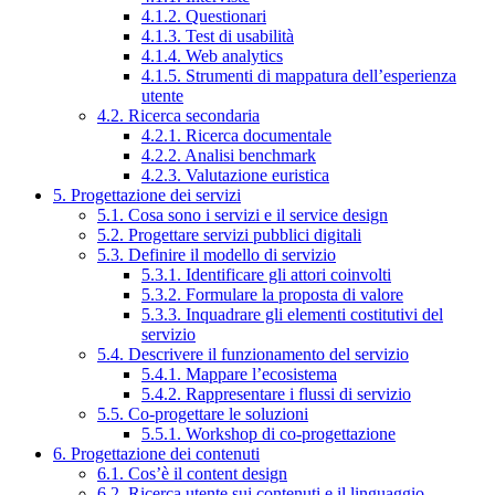
4.1.2. Questionari
4.1.3. Test di usabilità
4.1.4. Web analytics
4.1.5. Strumenti di mappatura dell’esperienza
utente
4.2. Ricerca secondaria
4.2.1. Ricerca documentale
4.2.2. Analisi benchmark
4.2.3. Valutazione euristica
5. Progettazione dei servizi
5.1. Cosa sono i servizi e il service design
5.2. Progettare servizi pubblici digitali
5.3. Definire il modello di servizio
5.3.1. Identificare gli attori coinvolti
5.3.2. Formulare la proposta di valore
5.3.3. Inquadrare gli elementi costitutivi del
servizio
5.4. Descrivere il funzionamento del servizio
5.4.1. Mappare l’ecosistema
5.4.2. Rappresentare i flussi di servizio
5.5. Co-progettare le soluzioni
5.5.1. Workshop di co-progettazione
6. Progettazione dei contenuti
6.1. Cos’è il content design
6.2. Ricerca utente sui contenuti e il linguaggio