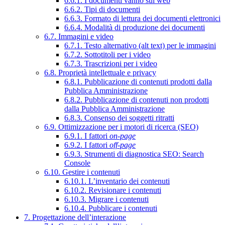
6.6.1. I documenti vanno sul web
6.6.2. Tipi di documenti
6.6.3. Formato di lettura dei documenti elettronici
6.6.4. Modalità di produzione dei documenti
6.7. Immagini e video
6.7.1. Testo alternativo (alt text) per le immagini
6.7.2. Sottotitoli per i video
6.7.3. Trascrizioni per i video
6.8. Proprietà intellettuale e privacy
6.8.1. Pubblicazione di contenuti prodotti dalla
Pubblica Amministrazione
6.8.2. Pubblicazione di contenuti non prodotti
dalla Pubblica Amministrazione
6.8.3. Consenso dei soggetti ritratti
6.9. Ottimizzazione per i motori di ricerca (SEO)
6.9.1. I fattori
on-page
6.9.2. I fattori
off-page
6.9.3. Strumenti di diagnostica SEO: Search
Console
6.10. Gestire i contenuti
6.10.1. L’inventario dei contenuti
6.10.2. Revisionare i contenuti
6.10.3. Migrare i contenuti
6.10.4. Pubblicare i contenuti
7. Progettazione dell’interazione