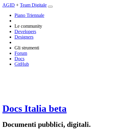
AGID
+
Team Digitale
Piano Triennale
Le community
Developers
Designers
Gli strumenti
Forum
Docs
GitHub
Docs Italia
beta
Documenti pubblici, digitali.