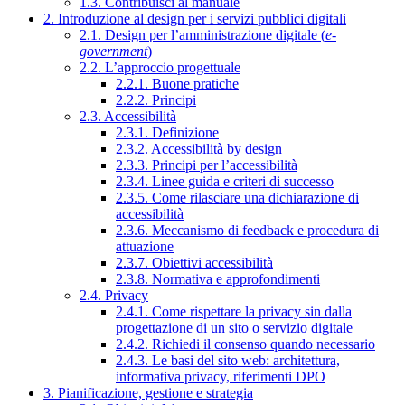
1.3. Contribuisci al manuale
2. Introduzione al design per i servizi pubblici digitali
2.1. Design per l’amministrazione digitale (
e-
government
)
2.2. L’approccio progettuale
2.2.1. Buone pratiche
2.2.2. Principi
2.3. Accessibilità
2.3.1. Definizione
2.3.2. Accessibilità by design
2.3.3. Principi per l’accessibilità
2.3.4. Linee guida e criteri di successo
2.3.5. Come rilasciare una dichiarazione di
accessibilità
2.3.6. Meccanismo di feedback e procedura di
attuazione
2.3.7. Obiettivi accessibilità
2.3.8. Normativa e approfondimenti
2.4. Privacy
2.4.1. Come rispettare la privacy sin dalla
progettazione di un sito o servizio digitale
2.4.2. Richiedi il consenso quando necessario
2.4.3. Le basi del sito web: architettura,
informativa privacy, riferimenti DPO
3. Pianificazione, gestione e strategia