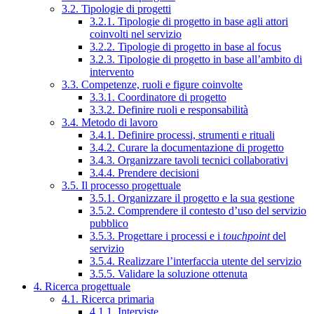
3.2. Tipologie di progetti
3.2.1. Tipologie di progetto in base agli attori
coinvolti nel servizio
3.2.2. Tipologie di progetto in base al focus
3.2.3. Tipologie di progetto in base all’ambito di
intervento
3.3. Competenze, ruoli e figure coinvolte
3.3.1. Coordinatore di progetto
3.3.2. Definire ruoli e responsabilità
3.4. Metodo di lavoro
3.4.1. Definire processi, strumenti e rituali
3.4.2. Curare la documentazione di progetto
3.4.3. Organizzare tavoli tecnici collaborativi
3.4.4. Prendere decisioni
3.5. Il processo progettuale
3.5.1. Organizzare il progetto e la sua gestione
3.5.2. Comprendere il contesto d’uso del servizio
pubblico
3.5.3. Progettare i processi e i
touchpoint
del
servizio
3.5.4. Realizzare l’interfaccia utente del servizio
3.5.5. Validare la soluzione ottenuta
4. Ricerca progettuale
4.1. Ricerca primaria
4.1.1. Interviste