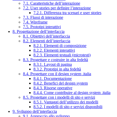
7.1. Caratteristiche dell’interazione
7.2. User stories per definire l’interazione
7.2.1. Differenza tra scenari e user stories
7.3. Flussi di interazione
7.4. Wireframe
7.5. Prototipi interattivi
8. Progettazione dell’interfaccia
8.1. Obiettivi dell’interfaccia
8.2. Elementi dell’interfaccia
8.2.1. Elementi di composizione
8.2.2. Elementi interattivi
8.2.3. Elementi testuali (microtesti)
8.3. Progettare e costruire in alta fedeltà
8.3.1. Layout di pagina
8.3.2. Prototipi in alta fedeltà
8.4. Progettare con il design system .italia
8.4.1. Documentazione
8.4.2. Benefici del design system
8.4.3. Risorse operative
8.4.4. Come contribuire al design system .italia
8.5. Progettare con i modelli di sito e servizi
8.5.1. Vantaggi dell’utilizzo dei modelli
8.5.2. I modelli di sito e servizi disponibili
9. Sviluppo dell’interfaccia
9.1. Approccio allo sviluppo