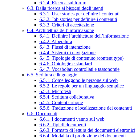
6.2.4. Ricerca sui forum
6.3. Dalla ricerca ai bisogni degli utenti
6.3.1. User stories per definire i contenuti
6.3.2. Job stories per definire i contenuti
6.3.3. Criteri di accettazione
6.4. Architettura dell’informazione
6.4.1. Definire l’architettura dell’informazione
6.4.2. Alberatura
6.4.3. Flussi di interazione
6.4.4. Sistemi di navigazione
6.4.5. Tipologie di contenuto (content type)
6.4.6. Ontologie e standard
6.4.7. Vocabolari controllati e tassonomie
6.5. Scrittura e linguaggio
6.5.1. Come leggono le persone sul web
6.5.2. Le regole per un linguaggio semplice
6.5.3. Microtesti
6.5.4. Scrittura collaborativa
6.5.5. Content critique
6.5.6. Traduzione e localizzazione dei contenuti
6.6. Documenti
6.6.1. I documenti vanno sul web
6.6.2. Tipi di documenti
6.6.3. Formato di lettura dei documenti elettronici
6.6.4. Modalità di produzione dei documenti