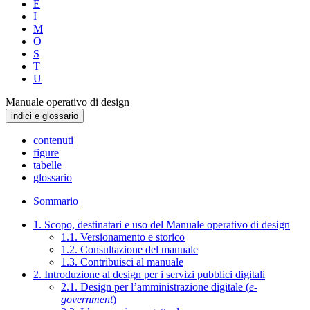
E
I
M
O
S
T
U
Manuale operativo di design
indici e glossario
contenuti
figure
tabelle
glossario
Sommario
1. Scopo, destinatari e uso del Manuale operativo di design
1.1. Versionamento e storico
1.2. Consultazione del manuale
1.3. Contribuisci al manuale
2. Introduzione al design per i servizi pubblici digitali
2.1. Design per l’amministrazione digitale (
e-
government
)