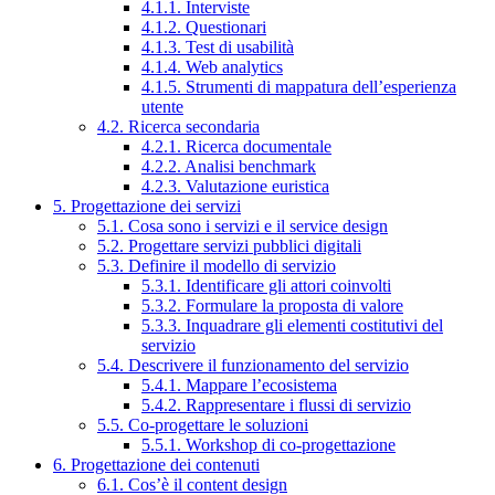
4.1.1. Interviste
4.1.2. Questionari
4.1.3. Test di usabilità
4.1.4. Web analytics
4.1.5. Strumenti di mappatura dell’esperienza
utente
4.2. Ricerca secondaria
4.2.1. Ricerca documentale
4.2.2. Analisi benchmark
4.2.3. Valutazione euristica
5. Progettazione dei servizi
5.1. Cosa sono i servizi e il service design
5.2. Progettare servizi pubblici digitali
5.3. Definire il modello di servizio
5.3.1. Identificare gli attori coinvolti
5.3.2. Formulare la proposta di valore
5.3.3. Inquadrare gli elementi costitutivi del
servizio
5.4. Descrivere il funzionamento del servizio
5.4.1. Mappare l’ecosistema
5.4.2. Rappresentare i flussi di servizio
5.5. Co-progettare le soluzioni
5.5.1. Workshop di co-progettazione
6. Progettazione dei contenuti
6.1. Cos’è il content design