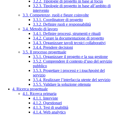
3.2.2. Tipologie di progetto in base al focus
3.2.3. Tipologie di progetto in base all’ambito di
intervento
3.3. Competenze, ruoli e figure coinvolte
3.3.1. Coordinatore di progetto
3.3.2. Definire ruoli e responsabilità
3.4. Metodo di lavoro
3.4.1. Definire processi, strumenti e rituali
3.4.2. Curare la documentazione di progetto
3.4.3. Organizzare tavoli tecnici collaborativi
3.4.4. Prendere decisioni
3.5. Il processo progettuale
3.5.1. Organizzare il progetto e la sua gestione
3.5.2. Comprendere il contesto d’uso del servizio
pubblico
3.5.3. Progettare i processi e i
touchpoint
del
servizio
3.5.4. Realizzare l’interfaccia utente del servizio
3.5.5. Validare la soluzione ottenuta
4. Ricerca progettuale
4.1. Ricerca primaria
4.1.1. Interviste
4.1.2. Questionari
4.1.3. Test di usabilità
4.1.4. Web analytics