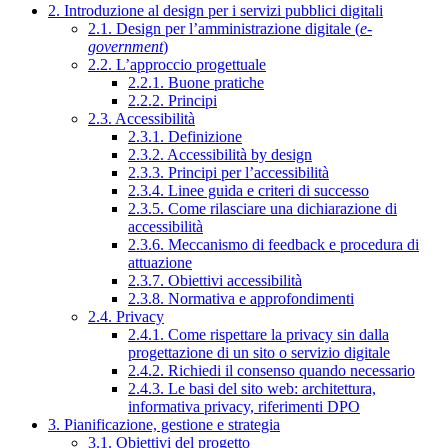
2. Introduzione al design per i servizi pubblici digitali
2.1. Design per l’amministrazione digitale (
e-
government
)
2.2. L’approccio progettuale
2.2.1. Buone pratiche
2.2.2. Principi
2.3. Accessibilità
2.3.1. Definizione
2.3.2. Accessibilità by design
2.3.3. Principi per l’accessibilità
2.3.4. Linee guida e criteri di successo
2.3.5. Come rilasciare una dichiarazione di
accessibilità
2.3.6. Meccanismo di feedback e procedura di
attuazione
2.3.7. Obiettivi accessibilità
2.3.8. Normativa e approfondimenti
2.4. Privacy
2.4.1. Come rispettare la privacy sin dalla
progettazione di un sito o servizio digitale
2.4.2. Richiedi il consenso quando necessario
2.4.3. Le basi del sito web: architettura,
informativa privacy, riferimenti DPO
3. Pianificazione, gestione e strategia
3.1. Obiettivi del progetto