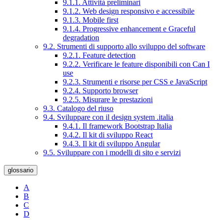
9.1.1. Attività preliminari
9.1.2. Web design responsivo e accessibile
9.1.3. Mobile first
9.1.4. Progressive enhancement e Graceful
degradation
9.2. Strumenti di supporto allo sviluppo del software
9.2.1. Feature detection
9.2.2. Verificare le feature disponibili con Can I
use
9.2.3. Strumenti e risorse per CSS e JavaScript
9.2.4. Supporto browser
9.2.5. Misurare le prestazioni
9.3. Catalogo del riuso
9.4. Sviluppare con il design system .italia
9.4.1. Il framework Bootstrap Italia
9.4.2. Il kit di sviluppo React
9.4.3. Il kit di sviluppo Angular
9.5. Sviluppare con i modelli di sito e servizi
glossario
A
B
C
D