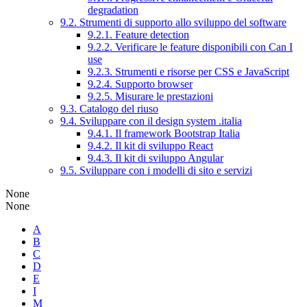
degradation
9.2. Strumenti di supporto allo sviluppo del software
9.2.1. Feature detection
9.2.2. Verificare le feature disponibili con Can I
use
9.2.3. Strumenti e risorse per CSS e JavaScript
9.2.4. Supporto browser
9.2.5. Misurare le prestazioni
9.3. Catalogo del riuso
9.4. Sviluppare con il design system .italia
9.4.1. Il framework Bootstrap Italia
9.4.2. Il kit di sviluppo React
9.4.3. Il kit di sviluppo Angular
9.5. Sviluppare con i modelli di sito e servizi
None
None
A
B
C
D
E
I
M