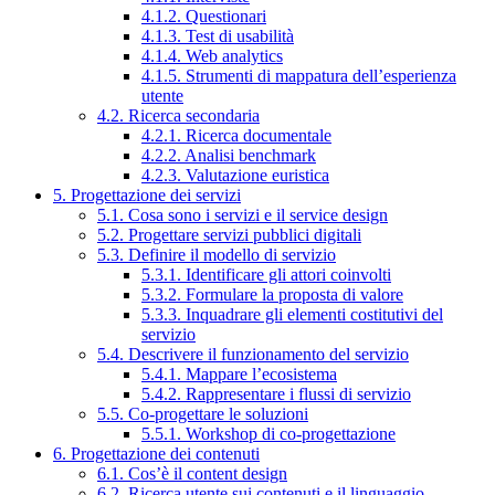
4.1.2. Questionari
4.1.3. Test di usabilità
4.1.4. Web analytics
4.1.5. Strumenti di mappatura dell’esperienza
utente
4.2. Ricerca secondaria
4.2.1. Ricerca documentale
4.2.2. Analisi benchmark
4.2.3. Valutazione euristica
5. Progettazione dei servizi
5.1. Cosa sono i servizi e il service design
5.2. Progettare servizi pubblici digitali
5.3. Definire il modello di servizio
5.3.1. Identificare gli attori coinvolti
5.3.2. Formulare la proposta di valore
5.3.3. Inquadrare gli elementi costitutivi del
servizio
5.4. Descrivere il funzionamento del servizio
5.4.1. Mappare l’ecosistema
5.4.2. Rappresentare i flussi di servizio
5.5. Co-progettare le soluzioni
5.5.1. Workshop di co-progettazione
6. Progettazione dei contenuti
6.1. Cos’è il content design
6.2. Ricerca utente sui contenuti e il linguaggio