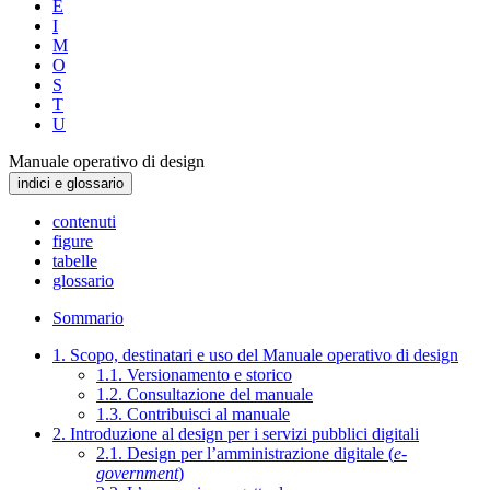
E
I
M
O
S
T
U
Manuale operativo di design
indici e glossario
contenuti
figure
tabelle
glossario
Sommario
1. Scopo, destinatari e uso del Manuale operativo di design
1.1. Versionamento e storico
1.2. Consultazione del manuale
1.3. Contribuisci al manuale
2. Introduzione al design per i servizi pubblici digitali
2.1. Design per l’amministrazione digitale (
e-
government
)