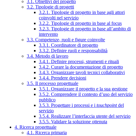
3.1. Obiettivi del progetto
3.2. Tipologie di progetti
3.2.1. Tipologie di progetto in base agli attori
coinvolti nel servizio
3.2.2. Tipologie di progetto in base al focus
3.2.3. Tipologie di progetto in base all’ambito di
intervento
3.3. Competenze, ruoli e figure coinvolte
3.3.1. Coordinatore di progetto
3.3.2. Definire ruoli e responsabilità
3.4. Metodo di lavoro
3.4.1. Definire processi, strumenti e rituali
3.4.2. Curare la documentazione di progetto
3.4.3. Organizzare tavoli tecnici collaborativi
3.4.4. Prendere decisioni
3.5. Il processo progettuale
3.5.1. Organizzare il progetto e la sua gestione
3.5.2. Comprendere il contesto d’uso del servizio
pubblico
3.5.3. Progettare i processi e i
touchpoint
del
servizio
3.5.4. Realizzare l’interfaccia utente del servizio
3.5.5. Validare la soluzione ottenuta
4. Ricerca progettuale
4.1. Ricerca primaria