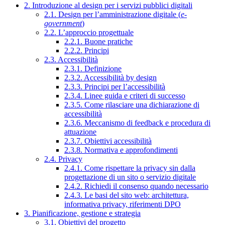
2. Introduzione al design per i servizi pubblici digitali
2.1. Design per l’amministrazione digitale (
e-
government
)
2.2. L’approccio progettuale
2.2.1. Buone pratiche
2.2.2. Principi
2.3. Accessibilità
2.3.1. Definizione
2.3.2. Accessibilità by design
2.3.3. Principi per l’accessibilità
2.3.4. Linee guida e criteri di successo
2.3.5. Come rilasciare una dichiarazione di
accessibilità
2.3.6. Meccanismo di feedback e procedura di
attuazione
2.3.7. Obiettivi accessibilità
2.3.8. Normativa e approfondimenti
2.4. Privacy
2.4.1. Come rispettare la privacy sin dalla
progettazione di un sito o servizio digitale
2.4.2. Richiedi il consenso quando necessario
2.4.3. Le basi del sito web: architettura,
informativa privacy, riferimenti DPO
3. Pianificazione, gestione e strategia
3.1. Obiettivi del progetto