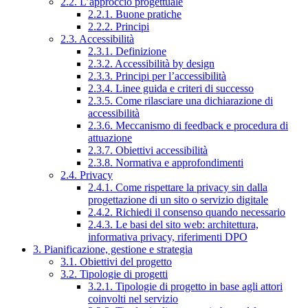
2.2. L’approccio progettuale
2.2.1. Buone pratiche
2.2.2. Principi
2.3. Accessibilità
2.3.1. Definizione
2.3.2. Accessibilità by design
2.3.3. Principi per l’accessibilità
2.3.4. Linee guida e criteri di successo
2.3.5. Come rilasciare una dichiarazione di
accessibilità
2.3.6. Meccanismo di feedback e procedura di
attuazione
2.3.7. Obiettivi accessibilità
2.3.8. Normativa e approfondimenti
2.4. Privacy
2.4.1. Come rispettare la privacy sin dalla
progettazione di un sito o servizio digitale
2.4.2. Richiedi il consenso quando necessario
2.4.3. Le basi del sito web: architettura,
informativa privacy, riferimenti DPO
3. Pianificazione, gestione e strategia
3.1. Obiettivi del progetto
3.2. Tipologie di progetti
3.2.1. Tipologie di progetto in base agli attori
coinvolti nel servizio