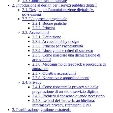
1.3. Contribuisci al manuale
2. Introduzione al design per i servizi pubblici digitali
2.1. Design per l’amministrazione digitale (
e-
government
)
2.2. L’approccio progettuale
2.2.1. Buone pratiche
2.2.2. Principi
2.3. Accessibilità
2.3.1. Definizione
2.3.2. Accessibilità by design
2.3.3. Principi per l’accessibilità
2.3.4. Linee guida e criteri di successo
2.3.5. Come rilasciare una dichiarazione di
accessibilità
2.3.6. Meccanismo di feedback e procedura di
attuazione
2.3.7. Obiettivi accessibilità
2.3.8. Normativa e approfondimenti
2.4. Privacy
2.4.1. Come rispettare la privacy sin dalla
progettazione di un sito o servizio digitale
2.4.2. Richiedi il consenso quando necessario
2.4.3. Le basi del sito web: architettura,
informativa privacy, riferimenti DPO
3. Pianificazione, gestione e strategia