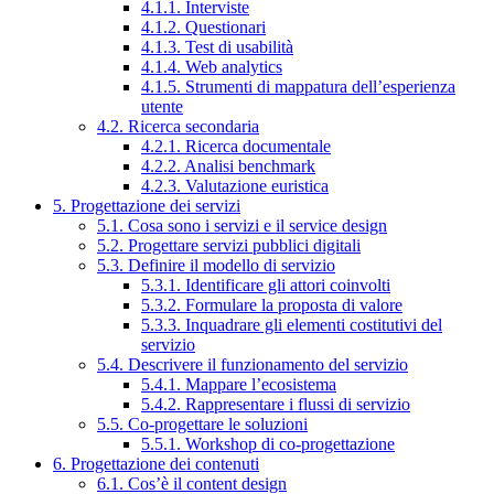
4.1.1. Interviste
4.1.2. Questionari
4.1.3. Test di usabilità
4.1.4. Web analytics
4.1.5. Strumenti di mappatura dell’esperienza
utente
4.2. Ricerca secondaria
4.2.1. Ricerca documentale
4.2.2. Analisi benchmark
4.2.3. Valutazione euristica
5. Progettazione dei servizi
5.1. Cosa sono i servizi e il service design
5.2. Progettare servizi pubblici digitali
5.3. Definire il modello di servizio
5.3.1. Identificare gli attori coinvolti
5.3.2. Formulare la proposta di valore
5.3.3. Inquadrare gli elementi costitutivi del
servizio
5.4. Descrivere il funzionamento del servizio
5.4.1. Mappare l’ecosistema
5.4.2. Rappresentare i flussi di servizio
5.5. Co-progettare le soluzioni
5.5.1. Workshop di co-progettazione
6. Progettazione dei contenuti
6.1. Cos’è il content design