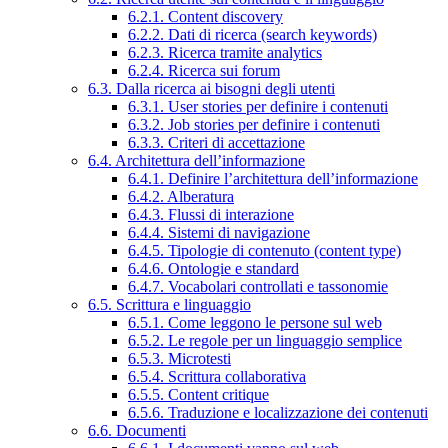
6.2.1. Content discovery
6.2.2. Dati di ricerca (search keywords)
6.2.3. Ricerca tramite analytics
6.2.4. Ricerca sui forum
6.3. Dalla ricerca ai bisogni degli utenti
6.3.1. User stories per definire i contenuti
6.3.2. Job stories per definire i contenuti
6.3.3. Criteri di accettazione
6.4. Architettura dell’informazione
6.4.1. Definire l’architettura dell’informazione
6.4.2. Alberatura
6.4.3. Flussi di interazione
6.4.4. Sistemi di navigazione
6.4.5. Tipologie di contenuto (content type)
6.4.6. Ontologie e standard
6.4.7. Vocabolari controllati e tassonomie
6.5. Scrittura e linguaggio
6.5.1. Come leggono le persone sul web
6.5.2. Le regole per un linguaggio semplice
6.5.3. Microtesti
6.5.4. Scrittura collaborativa
6.5.5. Content critique
6.5.6. Traduzione e localizzazione dei contenuti
6.6. Documenti