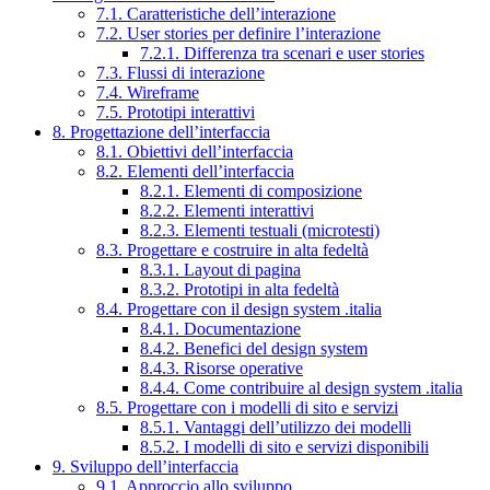
7.1. Caratteristiche dell’interazione
7.2. User stories per definire l’interazione
7.2.1. Differenza tra scenari e user stories
7.3. Flussi di interazione
7.4. Wireframe
7.5. Prototipi interattivi
8. Progettazione dell’interfaccia
8.1. Obiettivi dell’interfaccia
8.2. Elementi dell’interfaccia
8.2.1. Elementi di composizione
8.2.2. Elementi interattivi
8.2.3. Elementi testuali (microtesti)
8.3. Progettare e costruire in alta fedeltà
8.3.1. Layout di pagina
8.3.2. Prototipi in alta fedeltà
8.4. Progettare con il design system .italia
8.4.1. Documentazione
8.4.2. Benefici del design system
8.4.3. Risorse operative
8.4.4. Come contribuire al design system .italia
8.5. Progettare con i modelli di sito e servizi
8.5.1. Vantaggi dell’utilizzo dei modelli
8.5.2. I modelli di sito e servizi disponibili
9. Sviluppo dell’interfaccia
9.1. Approccio allo sviluppo