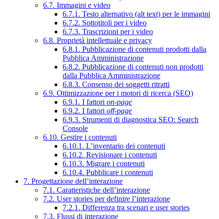
6.7. Immagini e video
6.7.1. Testo alternativo (alt text) per le immagini
6.7.2. Sottotitoli per i video
6.7.3. Trascrizioni per i video
6.8. Proprietà intellettuale e privacy
6.8.1. Pubblicazione di contenuti prodotti dalla
Pubblica Amministrazione
6.8.2. Pubblicazione di contenuti non prodotti
dalla Pubblica Amministrazione
6.8.3. Consenso dei soggetti ritratti
6.9. Ottimizzazione per i motori di ricerca (SEO)
6.9.1. I fattori
on-page
6.9.2. I fattori
off-page
6.9.3. Strumenti di diagnostica SEO: Search
Console
6.10. Gestire i contenuti
6.10.1. L’inventario dei contenuti
6.10.2. Revisionare i contenuti
6.10.3. Migrare i contenuti
6.10.4. Pubblicare i contenuti
7. Progettazione dell’interazione
7.1. Caratteristiche dell’interazione
7.2. User stories per definire l’interazione
7.2.1. Differenza tra scenari e user stories
7.3. Flussi di interazione