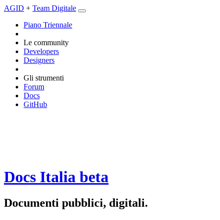
AGID
+
Team Digitale
Piano Triennale
Le community
Developers
Designers
Gli strumenti
Forum
Docs
GitHub
Docs Italia
beta
Documenti pubblici, digitali.