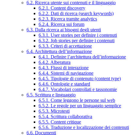
6.2. Ricerca utente sui contenuti e il linguaggio
6.2.1. Content discovery
6.2.2. Dati di ricerca (search keywords)
6.2.3. Ricerca tramite analytics
6.2.4. Ricerca sui forum
6.3. Dalla ricerca ai bisogni degli utenti
6.3.1. User stories per definire i contenuti
6.3.2. Job stories per definire i contenuti
6.3.3. Criteri di accettazione
6.4. Architettura dell’informazione
6.4.1. Definire l’architettura dell’informazione
6.4.2. Alberatura
6.4.3. Flussi di interazione
6.4.4. Sistemi di navigazione
6.4.5. Tipologie di contenuto (content type)
6.4.6. Ontologie e standard
6.4.7. Vocabolari controllati e tassonomie
6.5. Scrittura e linguaggio
6.5.1. Come leggono le persone sul web
6.5.2. Le regole per un linguaggio semplice
6.5.3. Microtesti
6.5.4. Scrittura collaborativa
6.5.5. Content critique
6.5.6. Traduzione e localizzazione dei contenuti
6.6. Documenti