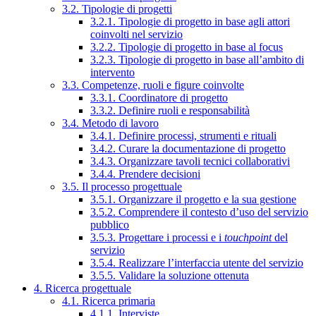
3.2. Tipologie di progetti
3.2.1. Tipologie di progetto in base agli attori
coinvolti nel servizio
3.2.2. Tipologie di progetto in base al focus
3.2.3. Tipologie di progetto in base all’ambito di
intervento
3.3. Competenze, ruoli e figure coinvolte
3.3.1. Coordinatore di progetto
3.3.2. Definire ruoli e responsabilità
3.4. Metodo di lavoro
3.4.1. Definire processi, strumenti e rituali
3.4.2. Curare la documentazione di progetto
3.4.3. Organizzare tavoli tecnici collaborativi
3.4.4. Prendere decisioni
3.5. Il processo progettuale
3.5.1. Organizzare il progetto e la sua gestione
3.5.2. Comprendere il contesto d’uso del servizio
pubblico
3.5.3. Progettare i processi e i
touchpoint
del
servizio
3.5.4. Realizzare l’interfaccia utente del servizio
3.5.5. Validare la soluzione ottenuta
4. Ricerca progettuale
4.1. Ricerca primaria
4.1.1. Interviste