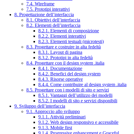
7.4. Wireframe
7.5. Prototipi interattivi
8. Progettazione dell’interfaccia
8.1. Obiettivi dell’interfaccia
8.2. Elementi dell’interfaccia
8.2.1. Elementi di composizione
8.2.2. Elementi interattivi
8.2.3. Elementi testuali (microtesti)
8.3. Progettare e costruire in alta fedeltà
8.3.1. Layout di pagina
8.3.2. Prototipi in alta fedeltà
8.4. Progettare con il design system .italia
8.4.1. Documentazione
8.4.2. Benefici del design system
8.4.3. Risorse operative
8.4.4. Come contribuire al design system .italia
8.5. Progettare con i modelli di sito e servizi
8.5.1. Vantaggi dell’utilizzo dei modelli
8.5.2. I modelli di sito e servizi disponibili
9. Sviluppo dell’interfaccia
9.1. Approccio allo sviluppo
9.1.1. Attività preliminari
9.1.2. Web design responsivo e accessibile
9.1.3. Mobile first
9.1.4. Progressive enhancement e Graceful