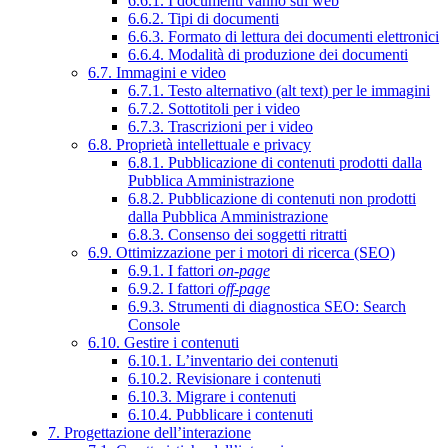
6.6.1. I documenti vanno sul web
6.6.2. Tipi di documenti
6.6.3. Formato di lettura dei documenti elettronici
6.6.4. Modalità di produzione dei documenti
6.7. Immagini e video
6.7.1. Testo alternativo (alt text) per le immagini
6.7.2. Sottotitoli per i video
6.7.3. Trascrizioni per i video
6.8. Proprietà intellettuale e privacy
6.8.1. Pubblicazione di contenuti prodotti dalla
Pubblica Amministrazione
6.8.2. Pubblicazione di contenuti non prodotti
dalla Pubblica Amministrazione
6.8.3. Consenso dei soggetti ritratti
6.9. Ottimizzazione per i motori di ricerca (SEO)
6.9.1. I fattori
on-page
6.9.2. I fattori
off-page
6.9.3. Strumenti di diagnostica SEO: Search
Console
6.10. Gestire i contenuti
6.10.1. L’inventario dei contenuti
6.10.2. Revisionare i contenuti
6.10.3. Migrare i contenuti
6.10.4. Pubblicare i contenuti
7. Progettazione dell’interazione