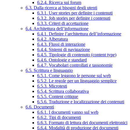
6.2.4. Ricerca sui forum
6.3. Dalla ricerca ai bisogni degli utenti
6.3.1. User stories per definire i contenuti
6.3.2. Job stories per definire i contenuti
6.3.3. Criteri di accettazione
6.4. Architettura dell’informazione
6.4.1. Definire l’architettura dell’informazione
6.4.2. Alberatura
6.4.3. Flussi di interazione
6.4.4. Sistemi di navigazione
6.4.5. Tipologie di contenuto (content type)
6.4.6. Ontologie e standard
6.4.7. Vocabolari controllati e tassonomie
6.5. Scrittura e linguaggio
6.5.1. Come leggono le persone sul web
6.5.2. Le regole per un linguaggio semplice
6.5.3. Microtesti
6.5.4. Scrittura collaborativa
6.5.5. Content critique
6.5.6. Traduzione e localizzazione dei contenuti
6.6. Documenti
6.6.1. I documenti vanno sul web
6.6.2. Tipi di documenti
6.6.3. Formato di lettura dei documenti elettronici
6.6.4. Modalità di produzione dei documenti