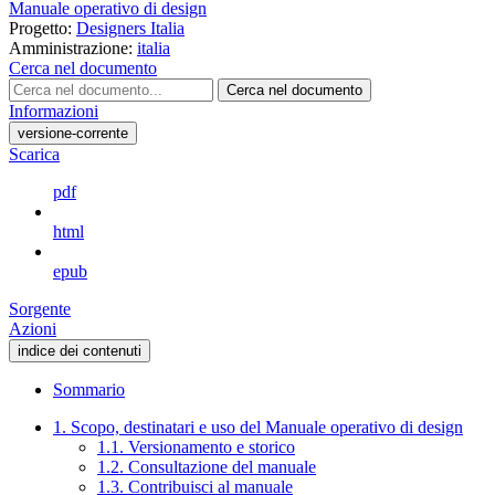
Manuale operativo di design
Progetto:
Designers Italia
Amministrazione:
italia
Cerca nel documento
Cerca nel documento
Informazioni
versione-corrente
Scarica
pdf
html
epub
Sorgente
Azioni
indice dei contenuti
Sommario
1. Scopo, destinatari e uso del Manuale operativo di design
1.1. Versionamento e storico
1.2. Consultazione del manuale
1.3. Contribuisci al manuale