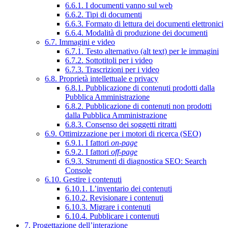
6.6.1. I documenti vanno sul web
6.6.2. Tipi di documenti
6.6.3. Formato di lettura dei documenti elettronici
6.6.4. Modalità di produzione dei documenti
6.7. Immagini e video
6.7.1. Testo alternativo (alt text) per le immagini
6.7.2. Sottotitoli per i video
6.7.3. Trascrizioni per i video
6.8. Proprietà intellettuale e privacy
6.8.1. Pubblicazione di contenuti prodotti dalla
Pubblica Amministrazione
6.8.2. Pubblicazione di contenuti non prodotti
dalla Pubblica Amministrazione
6.8.3. Consenso dei soggetti ritratti
6.9. Ottimizzazione per i motori di ricerca (SEO)
6.9.1. I fattori
on-page
6.9.2. I fattori
off-page
6.9.3. Strumenti di diagnostica SEO: Search
Console
6.10. Gestire i contenuti
6.10.1. L’inventario dei contenuti
6.10.2. Revisionare i contenuti
6.10.3. Migrare i contenuti
6.10.4. Pubblicare i contenuti
7. Progettazione dell’interazione