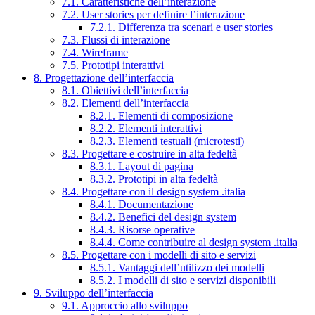
7.1. Caratteristiche dell’interazione
7.2. User stories per definire l’interazione
7.2.1. Differenza tra scenari e user stories
7.3. Flussi di interazione
7.4. Wireframe
7.5. Prototipi interattivi
8. Progettazione dell’interfaccia
8.1. Obiettivi dell’interfaccia
8.2. Elementi dell’interfaccia
8.2.1. Elementi di composizione
8.2.2. Elementi interattivi
8.2.3. Elementi testuali (microtesti)
8.3. Progettare e costruire in alta fedeltà
8.3.1. Layout di pagina
8.3.2. Prototipi in alta fedeltà
8.4. Progettare con il design system .italia
8.4.1. Documentazione
8.4.2. Benefici del design system
8.4.3. Risorse operative
8.4.4. Come contribuire al design system .italia
8.5. Progettare con i modelli di sito e servizi
8.5.1. Vantaggi dell’utilizzo dei modelli
8.5.2. I modelli di sito e servizi disponibili
9. Sviluppo dell’interfaccia
9.1. Approccio allo sviluppo