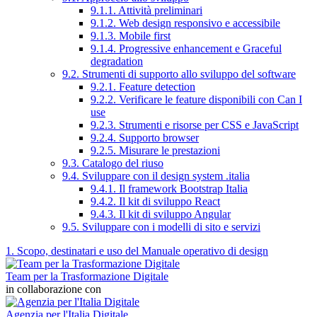
9.1.1. Attività preliminari
9.1.2. Web design responsivo e accessibile
9.1.3. Mobile first
9.1.4. Progressive enhancement e Graceful
degradation
9.2. Strumenti di supporto allo sviluppo del software
9.2.1. Feature detection
9.2.2. Verificare le feature disponibili con Can I
use
9.2.3. Strumenti e risorse per CSS e JavaScript
9.2.4. Supporto browser
9.2.5. Misurare le prestazioni
9.3. Catalogo del riuso
9.4. Sviluppare con il design system .italia
9.4.1. Il framework Bootstrap Italia
9.4.2. Il kit di sviluppo React
9.4.3. Il kit di sviluppo Angular
9.5. Sviluppare con i modelli di sito e servizi
1. Scopo, destinatari e uso del Manuale operativo di design
Team per la Trasformazione Digitale
in collaborazione con
Agenzia per l'Italia Digitale