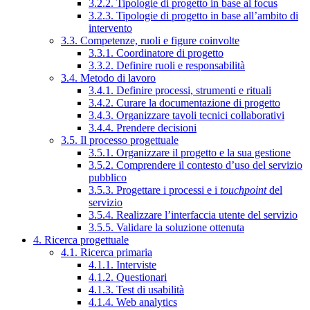
3.2.2. Tipologie di progetto in base al focus
3.2.3. Tipologie di progetto in base all’ambito di
intervento
3.3. Competenze, ruoli e figure coinvolte
3.3.1. Coordinatore di progetto
3.3.2. Definire ruoli e responsabilità
3.4. Metodo di lavoro
3.4.1. Definire processi, strumenti e rituali
3.4.2. Curare la documentazione di progetto
3.4.3. Organizzare tavoli tecnici collaborativi
3.4.4. Prendere decisioni
3.5. Il processo progettuale
3.5.1. Organizzare il progetto e la sua gestione
3.5.2. Comprendere il contesto d’uso del servizio
pubblico
3.5.3. Progettare i processi e i
touchpoint
del
servizio
3.5.4. Realizzare l’interfaccia utente del servizio
3.5.5. Validare la soluzione ottenuta
4. Ricerca progettuale
4.1. Ricerca primaria
4.1.1. Interviste
4.1.2. Questionari
4.1.3. Test di usabilità
4.1.4. Web analytics