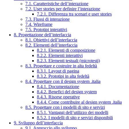
7.1. Caratteristiche dell’interazione
7.2. User stories per definire l’interazione
7.2.1. Differenza tra scenari e user stories
7.3. Flussi di interazione
7.4. Wireframe
7.5. Prototipi interattivi
8. Progettazione dell’interfaccia
8.1. Obiettivi dell’interfaccia
8.2. Elementi dell’interfaccia
8.2.1. Elementi di composizione
8.2.2. Elementi interattivi
8.2.3. Elementi testuali (microtesti)
8.3. Progettare e costruire in alta fedeltà
8.3.1. Layout di pagina
8.3.2. Prototipi in alta fedeltà
8.4. Progettare con il design system .italia
8.4.1. Documentazione
8.4.2. Benefici del design system
8.4.3. Risorse operative
8.4.4. Come contribuire al design system .italia
8.5. Progettare con i modelli di sito e servizi
8.5.1. Vantaggi dell’utilizzo dei modelli
8.5.2. I modelli di sito e servizi disponibili
9. Sviluppo dell’interfaccia
9.1. Approccio allo sviluppo