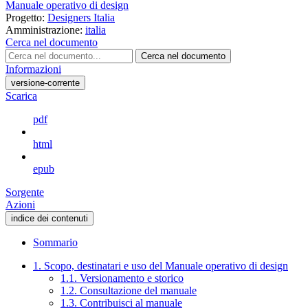
Manuale operativo di design
Progetto:
Designers Italia
Amministrazione:
italia
Cerca nel documento
Cerca nel documento
Informazioni
versione-corrente
Scarica
pdf
html
epub
Sorgente
Azioni
indice dei contenuti
Sommario
1. Scopo, destinatari e uso del Manuale operativo di design
1.1. Versionamento e storico
1.2. Consultazione del manuale
1.3. Contribuisci al manuale