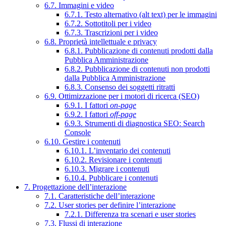
6.7. Immagini e video
6.7.1. Testo alternativo (alt text) per le immagini
6.7.2. Sottotitoli per i video
6.7.3. Trascrizioni per i video
6.8. Proprietà intellettuale e privacy
6.8.1. Pubblicazione di contenuti prodotti dalla
Pubblica Amministrazione
6.8.2. Pubblicazione di contenuti non prodotti
dalla Pubblica Amministrazione
6.8.3. Consenso dei soggetti ritratti
6.9. Ottimizzazione per i motori di ricerca (SEO)
6.9.1. I fattori
on-page
6.9.2. I fattori
off-page
6.9.3. Strumenti di diagnostica SEO: Search
Console
6.10. Gestire i contenuti
6.10.1. L’inventario dei contenuti
6.10.2. Revisionare i contenuti
6.10.3. Migrare i contenuti
6.10.4. Pubblicare i contenuti
7. Progettazione dell’interazione
7.1. Caratteristiche dell’interazione
7.2. User stories per definire l’interazione
7.2.1. Differenza tra scenari e user stories
7.3. Flussi di interazione