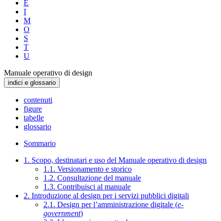
E
I
M
O
S
T
U
Manuale operativo di design
indici e glossario
contenuti
figure
tabelle
glossario
Sommario
1. Scopo, destinatari e uso del Manuale operativo di design
1.1. Versionamento e storico
1.2. Consultazione del manuale
1.3. Contribuisci al manuale
2. Introduzione al design per i servizi pubblici digitali
2.1. Design per l’amministrazione digitale (
e-
government
)