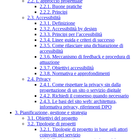
2.2. L’approccio progettuale
2.2.1. Buone pratiche
2.2.2. Principi
2.3. Accessibilità
2.3.1. Definizione
2.3.2. Accessibilità by design
2.3.3. Principi per l’accessibilità
2.3.4. Linee guida e criteri di successo
2.3.5. Come rilasciare una dichiarazione di
accessibilità
2.3.6. Meccanismo di feedback e procedura di
attuazione
2.3.7. Obiettivi accessibilità
2.3.8. Normativa e approfondimenti
2.4. Privacy
2.4.1. Come rispettare la privacy sin dalla
progettazione di un sito o servizio digitale
2.4.2. Richiedi il consenso quando necessario
2.4.3. Le basi del sito web: architettura,
informativa privacy, riferimenti DPO
3. Pianificazione, gestione e strategia
3.1. Obiettivi del progetto
3.2. Tipologie di progetti
3.2.1. Tipologie di progetto in base agli attori
coinvolti nel servizio