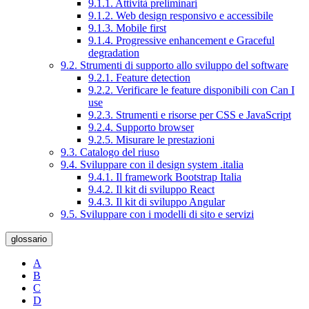
9.1.1. Attività preliminari
9.1.2. Web design responsivo e accessibile
9.1.3. Mobile first
9.1.4. Progressive enhancement e Graceful
degradation
9.2. Strumenti di supporto allo sviluppo del software
9.2.1. Feature detection
9.2.2. Verificare le feature disponibili con Can I
use
9.2.3. Strumenti e risorse per CSS e JavaScript
9.2.4. Supporto browser
9.2.5. Misurare le prestazioni
9.3. Catalogo del riuso
9.4. Sviluppare con il design system .italia
9.4.1. Il framework Bootstrap Italia
9.4.2. Il kit di sviluppo React
9.4.3. Il kit di sviluppo Angular
9.5. Sviluppare con i modelli di sito e servizi
glossario
A
B
C
D