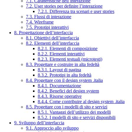
7.1. Caratteristiche dell’interazione
7.2. User stories per definire l’interazione
7.2.1. Differenza tra scenari e user stories
7.3. Flussi di interazione
7.4. Wireframe
7.5. Prototipi interattivi
8. Progettazione dell’interfaccia
8.1. Obiettivi dell’interfaccia
8.2. Elementi dell’interfaccia
8.2.1. Elementi di composizione
8.2.2. Elementi interattivi
8.2.3. Elementi testuali (microtesti)
8.3. Progettare e costruire in alta fedeltà
8.3.1. Layout di pagina
8.3.2. Prototipi in alta fedeltà
8.4. Progettare con il design system .italia
8.4.1. Documentazione
8.4.2. Benefici del design system
8.4.3. Risorse operative
8.4.4. Come contribuire al design system .italia
8.5. Progettare con i modelli di sito e servizi
8.5.1. Vantaggi dell’utilizzo dei modelli
8.5.2. I modelli di sito e servizi disponibili
9. Sviluppo dell’interfaccia
9.1. Approccio allo sviluppo