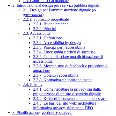
1.3. Contribuisci al manuale
2. Introduzione al design per i servizi pubblici digitali
2.1. Design per l’amministrazione digitale (
e-
government
)
2.2. L’approccio progettuale
2.2.1. Buone pratiche
2.2.2. Principi
2.3. Accessibilità
2.3.1. Definizione
2.3.2. Accessibilità by design
2.3.3. Principi per l’accessibilità
2.3.4. Linee guida e criteri di successo
2.3.5. Come rilasciare una dichiarazione di
accessibilità
2.3.6. Meccanismo di feedback e procedura di
attuazione
2.3.7. Obiettivi accessibilità
2.3.8. Normativa e approfondimenti
2.4. Privacy
2.4.1. Come rispettare la privacy sin dalla
progettazione di un sito o servizio digitale
2.4.2. Richiedi il consenso quando necessario
2.4.3. Le basi del sito web: architettura,
informativa privacy, riferimenti DPO
3. Pianificazione, gestione e strategia