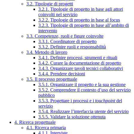
3.2. Tipologie di progetti
3.2.1. Tipologie di progetto in base agli attori
coinvolti nel servizio
3.2.2. Tipologie di progetto in base al focus
3.2.3. Tipologie di progetto in base all’ambito di
intervento
3.3. Competenze, ruoli e figure coinvolte
3.3.1. Coordinatore di progetto
3.3.2. Definire ruoli e responsabilità
3.4. Metodo di lavoro
3.4.1. Definire processi, strumenti e rituali
3.4.2. Curare la documentazione di progetto
3.4.3. Organizzare tavoli tecnici collaborativi
3.4.4. Prendere decisioni
3.5. Il processo progettuale
3.5.1. Organizzare il progetto e la sua gestione
3.5.2. Comprendere il contesto d’uso del servizio
pubblico
3.5.3. Progettare i processi e i
touchpoint
del
servizio
3.5.4. Realizzare l’interfaccia utente del servizio
3.5.5. Validare la soluzione ottenuta
4. Ricerca progettuale
4.1. Ricerca primaria
4.1.1. Interviste