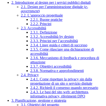
2. Introduzione al design per i servizi pubblici digitali
2.1. Design per l’amministrazione digitale (
e-
government
)
2.2. L’approccio progettuale
2.2.1. Buone pratiche
2.2.2. Principi
2.3. Accessibilità
2.3.1. Definizione
2.3.2. Accessibilità by design
2.3.3. Principi per l’accessibilità
2.3.4. Linee guida e criteri di successo
2.3.5. Come rilasciare una dichiarazione di
accessibilità
2.3.6. Meccanismo di feedback e procedura di
attuazione
2.3.7. Obiettivi accessibilità
2.3.8. Normativa e approfondimenti
2.4. Privacy
2.4.1. Come rispettare la privacy sin dalla
progettazione di un sito o servizio digitale
2.4.2. Richiedi il consenso quando necessario
2.4.3. Le basi del sito web: architettura,
informativa privacy, riferimenti DPO
3. Pianificazione, gestione e strategia
3.1. Obiettivi del progetto