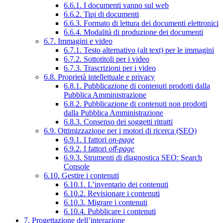
6.6.1. I documenti vanno sul web
6.6.2. Tipi di documenti
6.6.3. Formato di lettura dei documenti elettronici
6.6.4. Modalità di produzione dei documenti
6.7. Immagini e video
6.7.1. Testo alternativo (alt text) per le immagini
6.7.2. Sottotitoli per i video
6.7.3. Trascrizioni per i video
6.8. Proprietà intellettuale e privacy
6.8.1. Pubblicazione di contenuti prodotti dalla
Pubblica Amministrazione
6.8.2. Pubblicazione di contenuti non prodotti
dalla Pubblica Amministrazione
6.8.3. Consenso dei soggetti ritratti
6.9. Ottimizzazione per i motori di ricerca (SEO)
6.9.1. I fattori
on-page
6.9.2. I fattori
off-page
6.9.3. Strumenti di diagnostica SEO: Search
Console
6.10. Gestire i contenuti
6.10.1. L’inventario dei contenuti
6.10.2. Revisionare i contenuti
6.10.3. Migrare i contenuti
6.10.4. Pubblicare i contenuti
7. Progettazione dell’interazione