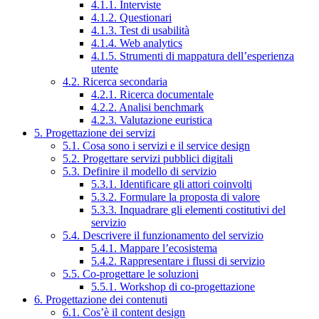
4.1.1. Interviste
4.1.2. Questionari
4.1.3. Test di usabilità
4.1.4. Web analytics
4.1.5. Strumenti di mappatura dell’esperienza
utente
4.2. Ricerca secondaria
4.2.1. Ricerca documentale
4.2.2. Analisi benchmark
4.2.3. Valutazione euristica
5. Progettazione dei servizi
5.1. Cosa sono i servizi e il service design
5.2. Progettare servizi pubblici digitali
5.3. Definire il modello di servizio
5.3.1. Identificare gli attori coinvolti
5.3.2. Formulare la proposta di valore
5.3.3. Inquadrare gli elementi costitutivi del
servizio
5.4. Descrivere il funzionamento del servizio
5.4.1. Mappare l’ecosistema
5.4.2. Rappresentare i flussi di servizio
5.5. Co-progettare le soluzioni
5.5.1. Workshop di co-progettazione
6. Progettazione dei contenuti
6.1. Cos’è il content design