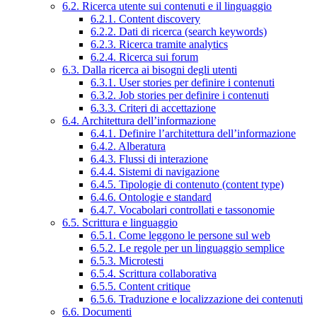
6.2. Ricerca utente sui contenuti e il linguaggio
6.2.1. Content discovery
6.2.2. Dati di ricerca (search keywords)
6.2.3. Ricerca tramite analytics
6.2.4. Ricerca sui forum
6.3. Dalla ricerca ai bisogni degli utenti
6.3.1. User stories per definire i contenuti
6.3.2. Job stories per definire i contenuti
6.3.3. Criteri di accettazione
6.4. Architettura dell’informazione
6.4.1. Definire l’architettura dell’informazione
6.4.2. Alberatura
6.4.3. Flussi di interazione
6.4.4. Sistemi di navigazione
6.4.5. Tipologie di contenuto (content type)
6.4.6. Ontologie e standard
6.4.7. Vocabolari controllati e tassonomie
6.5. Scrittura e linguaggio
6.5.1. Come leggono le persone sul web
6.5.2. Le regole per un linguaggio semplice
6.5.3. Microtesti
6.5.4. Scrittura collaborativa
6.5.5. Content critique
6.5.6. Traduzione e localizzazione dei contenuti
6.6. Documenti