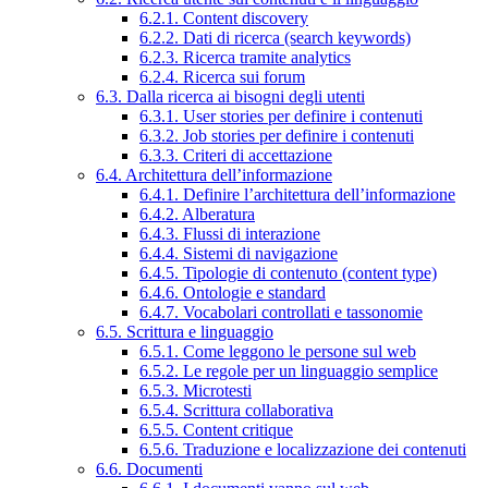
6.2.1. Content discovery
6.2.2. Dati di ricerca (search keywords)
6.2.3. Ricerca tramite analytics
6.2.4. Ricerca sui forum
6.3. Dalla ricerca ai bisogni degli utenti
6.3.1. User stories per definire i contenuti
6.3.2. Job stories per definire i contenuti
6.3.3. Criteri di accettazione
6.4. Architettura dell’informazione
6.4.1. Definire l’architettura dell’informazione
6.4.2. Alberatura
6.4.3. Flussi di interazione
6.4.4. Sistemi di navigazione
6.4.5. Tipologie di contenuto (content type)
6.4.6. Ontologie e standard
6.4.7. Vocabolari controllati e tassonomie
6.5. Scrittura e linguaggio
6.5.1. Come leggono le persone sul web
6.5.2. Le regole per un linguaggio semplice
6.5.3. Microtesti
6.5.4. Scrittura collaborativa
6.5.5. Content critique
6.5.6. Traduzione e localizzazione dei contenuti
6.6. Documenti