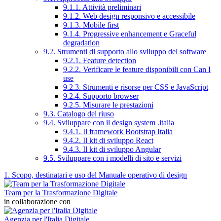
9.1.1. Attività preliminari
9.1.2. Web design responsivo e accessibile
9.1.3. Mobile first
9.1.4. Progressive enhancement e Graceful
degradation
9.2. Strumenti di supporto allo sviluppo del software
9.2.1. Feature detection
9.2.2. Verificare le feature disponibili con Can I
use
9.2.3. Strumenti e risorse per CSS e JavaScript
9.2.4. Supporto browser
9.2.5. Misurare le prestazioni
9.3. Catalogo del riuso
9.4. Sviluppare con il design system .italia
9.4.1. Il framework Bootstrap Italia
9.4.2. Il kit di sviluppo React
9.4.3. Il kit di sviluppo Angular
9.5. Sviluppare con i modelli di sito e servizi
1. Scopo, destinatari e uso del Manuale operativo di design
Team per la Trasformazione Digitale
in collaborazione con
Agenzia per l'Italia Digitale