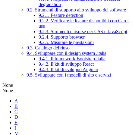
degradation
9.2. Strumenti di supporto allo sviluppo del software
9.2.1. Feature detection
9.2.2. Verificare le feature disponibili con Can I
use
9.2.3. Strumenti e risorse per CSS e JavaScript
9.2.4. Supporto browser
9.2.5. Misurare le prestazioni
9.3. Catalogo del riuso
9.4. Sviluppare con il design system .italia
9.4.1. Il framework Bootstrap Italia
9.4.2. Il kit di sviluppo React
9.4.3. Il kit di sviluppo Angular
9.5. Sviluppare con i modelli di sito e servizi
None
None
A
B
C
D
E
I
M