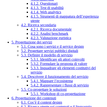
4.1.2. Questionari
4.1.3. Test di usabilità
4.1.4. Web analytics
4.1.5. Strumenti di mappatura dell’esperienza
utente
4.2. Ricerca secondaria
4.2.1. Ricerca documentale
4.2.2. Analisi benchmark
4.2.3. Valutazione euristica
5. Progettazione dei servizi
5.1. Cosa sono i servizi e il service design
5.2. Progettare servizi pubblici digitali
5.3. Definire il modello di servizio
5.3.1. Identificare gli attori coinvolti
5.3.2. Formulare la proposta di valore
5.3.3. Inquadrare gli elementi costitutivi del
servizio
5.4. Descrivere il funzionamento del servizio
5.4.1. Mappare l’ecosistema
5.4.2. Rappresentare i flussi di servizio
5.5. Co-progettare le soluzioni
5.5.1. Workshop di co-progettazione
6. Progettazione dei contenuti
6.1. Cos’è il content design
6.2. Ricerca utente sui contenuti e il linguaggio