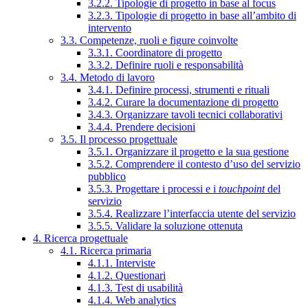
3.2.2. Tipologie di progetto in base al focus
3.2.3. Tipologie di progetto in base all’ambito di
intervento
3.3. Competenze, ruoli e figure coinvolte
3.3.1. Coordinatore di progetto
3.3.2. Definire ruoli e responsabilità
3.4. Metodo di lavoro
3.4.1. Definire processi, strumenti e rituali
3.4.2. Curare la documentazione di progetto
3.4.3. Organizzare tavoli tecnici collaborativi
3.4.4. Prendere decisioni
3.5. Il processo progettuale
3.5.1. Organizzare il progetto e la sua gestione
3.5.2. Comprendere il contesto d’uso del servizio
pubblico
3.5.3. Progettare i processi e i
touchpoint
del
servizio
3.5.4. Realizzare l’interfaccia utente del servizio
3.5.5. Validare la soluzione ottenuta
4. Ricerca progettuale
4.1. Ricerca primaria
4.1.1. Interviste
4.1.2. Questionari
4.1.3. Test di usabilità
4.1.4. Web analytics