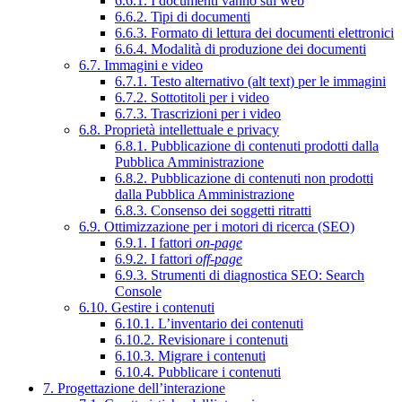
6.6.1. I documenti vanno sul web
6.6.2. Tipi di documenti
6.6.3. Formato di lettura dei documenti elettronici
6.6.4. Modalità di produzione dei documenti
6.7. Immagini e video
6.7.1. Testo alternativo (alt text) per le immagini
6.7.2. Sottotitoli per i video
6.7.3. Trascrizioni per i video
6.8. Proprietà intellettuale e privacy
6.8.1. Pubblicazione di contenuti prodotti dalla
Pubblica Amministrazione
6.8.2. Pubblicazione di contenuti non prodotti
dalla Pubblica Amministrazione
6.8.3. Consenso dei soggetti ritratti
6.9. Ottimizzazione per i motori di ricerca (SEO)
6.9.1. I fattori
on-page
6.9.2. I fattori
off-page
6.9.3. Strumenti di diagnostica SEO: Search
Console
6.10. Gestire i contenuti
6.10.1. L’inventario dei contenuti
6.10.2. Revisionare i contenuti
6.10.3. Migrare i contenuti
6.10.4. Pubblicare i contenuti
7. Progettazione dell’interazione