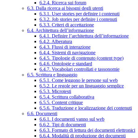
6.2.4. Ricerca sui forum
6.3. Dalla ricerca ai bisogni degli utenti
6.3.1. User stories per definire i contenuti
6.3.2. Job stories per definire i contenuti
6.3.3. Criteri di accettazione
6.4. Architettura dell’informazione
6.4.1. Definire l’architettura dell’informazione
6.4.2. Alberatura
6.4.3. Flussi di interazione
6.4.4. Sistemi di navigazione
6.4.5. Tipologie di contenuto (content type)
6.4.6. Ontologie e standard
6.4.7. Vocabolari controllati e tassonomie
6.5. Scrittura e linguaggio
6.5.1. Come leggono le persone sul web
6.5.2. Le regole per un linguaggio semplice
6.5.3. Microtesti
6.5.4. Scrittura collaborativa
6.5.5. Content critique
6.5.6. Traduzione e localizzazione dei contenuti
6.6. Documenti
6.6.1. I documenti vanno sul web
6.6.2. Tipi di documenti
6.6.3. Formato di lettura dei documenti elettronici
6.6.4. Modalità di produzione dei documenti