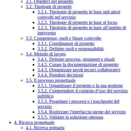
3.1. Obiettivi del progetto
3.2. Tipologie di progetti
3.2.1. Tipologie di progetto in base agli attori
coinvolti nel servizio
3.2.2. Tipologie di progetto in base al focus
3.2.3. Tipologie di progetto in base all’ambito di
intervento
3.3. Competenze, ruoli e figure coinvolte
3.3.1. Coordinatore di progetto
3.3.2. Definire ruoli e responsabilità
3.4. Metodo di lavoro
3.4.1. Definire processi, strumenti e rituali
3.4.2. Curare la documentazione di progetto
3.4.3. Organizzare tavoli tecnici collaborativi
3.4.4. Prendere decisioni
3.5. Il processo progettuale
3.5.1. Organizzare il progetto e la sua gestione
3.5.2. Comprendere il contesto d’uso del servizio
pubblico
3.5.3. Progettare i processi e i
touchpoint
del
servizio
3.5.4. Realizzare l’interfaccia utente del servizio
3.5.5. Validare la soluzione ottenuta
4. Ricerca progettuale
4.1. Ricerca primaria