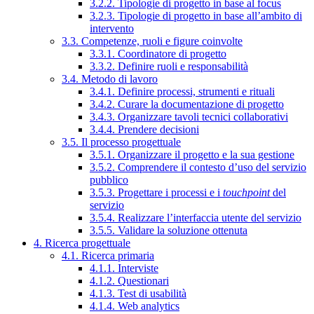
3.2.2. Tipologie di progetto in base al focus
3.2.3. Tipologie di progetto in base all’ambito di
intervento
3.3. Competenze, ruoli e figure coinvolte
3.3.1. Coordinatore di progetto
3.3.2. Definire ruoli e responsabilità
3.4. Metodo di lavoro
3.4.1. Definire processi, strumenti e rituali
3.4.2. Curare la documentazione di progetto
3.4.3. Organizzare tavoli tecnici collaborativi
3.4.4. Prendere decisioni
3.5. Il processo progettuale
3.5.1. Organizzare il progetto e la sua gestione
3.5.2. Comprendere il contesto d’uso del servizio
pubblico
3.5.3. Progettare i processi e i
touchpoint
del
servizio
3.5.4. Realizzare l’interfaccia utente del servizio
3.5.5. Validare la soluzione ottenuta
4. Ricerca progettuale
4.1. Ricerca primaria
4.1.1. Interviste
4.1.2. Questionari
4.1.3. Test di usabilità
4.1.4. Web analytics