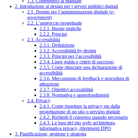
1.3. Contribuisci al manuale
2. Introduzione al design per i servizi pubblici digitali
2.1. Design per l’amministrazione digitale (
e-
government
)
2.2. L’approccio progettuale
2.2.1. Buone pratiche
2.2.2. Principi
2.3. Accessibilità
2.3.1. Definizione
2.3.2. Accessibilità by design
2.3.3. Principi per l’accessibilità
2.3.4. Linee guida e criteri di successo
2.3.5. Come rilasciare una dichiarazione di
accessibilità
2.3.6. Meccanismo di feedback e procedura di
attuazione
2.3.7. Obiettivi accessibilità
2.3.8. Normativa e approfondimenti
2.4. Privacy
2.4.1. Come rispettare la privacy sin dalla
progettazione di un sito o servizio digitale
2.4.2. Richiedi il consenso quando necessario
2.4.3. Le basi del sito web: architettura,
informativa privacy, riferimenti DPO
3. Pianificazione, gestione e strategia