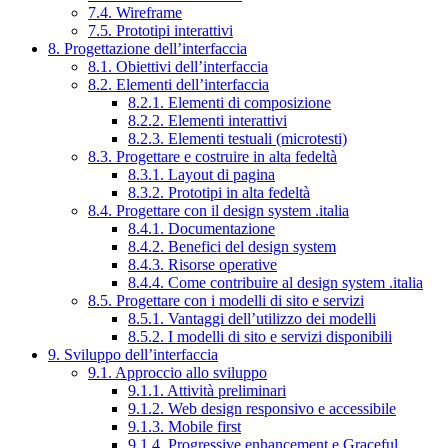
7.4. Wireframe
7.5. Prototipi interattivi
8. Progettazione dell’interfaccia
8.1. Obiettivi dell’interfaccia
8.2. Elementi dell’interfaccia
8.2.1. Elementi di composizione
8.2.2. Elementi interattivi
8.2.3. Elementi testuali (microtesti)
8.3. Progettare e costruire in alta fedeltà
8.3.1. Layout di pagina
8.3.2. Prototipi in alta fedeltà
8.4. Progettare con il design system .italia
8.4.1. Documentazione
8.4.2. Benefici del design system
8.4.3. Risorse operative
8.4.4. Come contribuire al design system .italia
8.5. Progettare con i modelli di sito e servizi
8.5.1. Vantaggi dell’utilizzo dei modelli
8.5.2. I modelli di sito e servizi disponibili
9. Sviluppo dell’interfaccia
9.1. Approccio allo sviluppo
9.1.1. Attività preliminari
9.1.2. Web design responsivo e accessibile
9.1.3. Mobile first
9.1.4. Progressive enhancement e Graceful