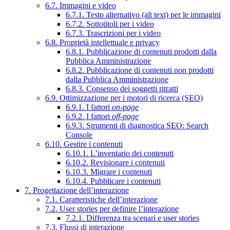
6.7. Immagini e video
6.7.1. Testo alternativo (alt text) per le immagini
6.7.2. Sottotitoli per i video
6.7.3. Trascrizioni per i video
6.8. Proprietà intellettuale e privacy
6.8.1. Pubblicazione di contenuti prodotti dalla
Pubblica Amministrazione
6.8.2. Pubblicazione di contenuti non prodotti
dalla Pubblica Amministrazione
6.8.3. Consenso dei soggetti ritratti
6.9. Ottimizzazione per i motori di ricerca (SEO)
6.9.1. I fattori
on-page
6.9.2. I fattori
off-page
6.9.3. Strumenti di diagnostica SEO: Search
Console
6.10. Gestire i contenuti
6.10.1. L’inventario dei contenuti
6.10.2. Revisionare i contenuti
6.10.3. Migrare i contenuti
6.10.4. Pubblicare i contenuti
7. Progettazione dell’interazione
7.1. Caratteristiche dell’interazione
7.2. User stories per definire l’interazione
7.2.1. Differenza tra scenari e user stories
7.3. Flussi di interazione