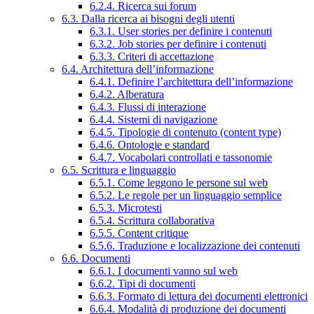
6.2.4. Ricerca sui forum
6.3. Dalla ricerca ai bisogni degli utenti
6.3.1. User stories per definire i contenuti
6.3.2. Job stories per definire i contenuti
6.3.3. Criteri di accettazione
6.4. Architettura dell’informazione
6.4.1. Definire l’architettura dell’informazione
6.4.2. Alberatura
6.4.3. Flussi di interazione
6.4.4. Sistemi di navigazione
6.4.5. Tipologie di contenuto (content type)
6.4.6. Ontologie e standard
6.4.7. Vocabolari controllati e tassonomie
6.5. Scrittura e linguaggio
6.5.1. Come leggono le persone sul web
6.5.2. Le regole per un linguaggio semplice
6.5.3. Microtesti
6.5.4. Scrittura collaborativa
6.5.5. Content critique
6.5.6. Traduzione e localizzazione dei contenuti
6.6. Documenti
6.6.1. I documenti vanno sul web
6.6.2. Tipi di documenti
6.6.3. Formato di lettura dei documenti elettronici
6.6.4. Modalità di produzione dei documenti