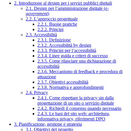
2. Introduzione al design per i servizi pubblici digitali
2.1. Design per l’amministrazione digitale (
e-
government
)
2.2. L’approccio progettuale
2.2.1. Buone pratiche
2.2.2. Principi
2.3. Accessibilità
2.3.1. Definizione
2.3.2. Accessibilità by design
2.3.3. Principi per l’accessibilità
2.3.4. Linee guida e criteri di successo
2.3.5. Come rilasciare una dichiarazione di
accessibilità
2.3.6. Meccanismo di feedback e procedura di
attuazione
2.3.7. Obiettivi accessibilità
2.3.8. Normativa e approfondimenti
2.4. Privacy
2.4.1. Come rispettare la privacy sin dalla
progettazione di un sito o servizio digitale
2.4.2. Richiedi il consenso quando necessario
2.4.3. Le basi del sito web: architettura,
informativa privacy, riferimenti DPO
3. Pianificazione, gestione e strategia
3.1. Obiettivi del progetto