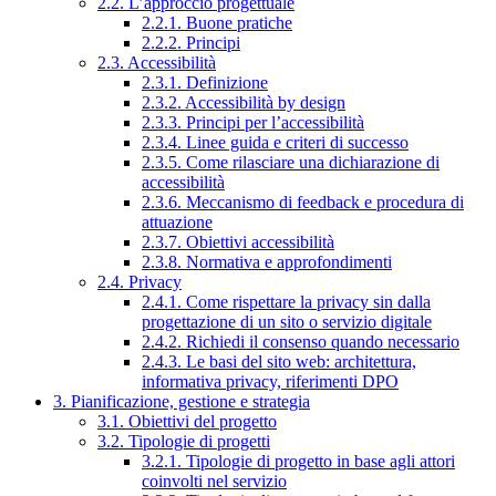
2.2. L’approccio progettuale
2.2.1. Buone pratiche
2.2.2. Principi
2.3. Accessibilità
2.3.1. Definizione
2.3.2. Accessibilità by design
2.3.3. Principi per l’accessibilità
2.3.4. Linee guida e criteri di successo
2.3.5. Come rilasciare una dichiarazione di
accessibilità
2.3.6. Meccanismo di feedback e procedura di
attuazione
2.3.7. Obiettivi accessibilità
2.3.8. Normativa e approfondimenti
2.4. Privacy
2.4.1. Come rispettare la privacy sin dalla
progettazione di un sito o servizio digitale
2.4.2. Richiedi il consenso quando necessario
2.4.3. Le basi del sito web: architettura,
informativa privacy, riferimenti DPO
3. Pianificazione, gestione e strategia
3.1. Obiettivi del progetto
3.2. Tipologie di progetti
3.2.1. Tipologie di progetto in base agli attori
coinvolti nel servizio