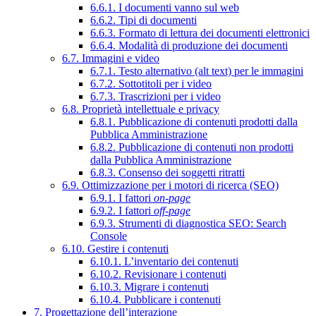
6.6.1. I documenti vanno sul web
6.6.2. Tipi di documenti
6.6.3. Formato di lettura dei documenti elettronici
6.6.4. Modalità di produzione dei documenti
6.7. Immagini e video
6.7.1. Testo alternativo (alt text) per le immagini
6.7.2. Sottotitoli per i video
6.7.3. Trascrizioni per i video
6.8. Proprietà intellettuale e privacy
6.8.1. Pubblicazione di contenuti prodotti dalla
Pubblica Amministrazione
6.8.2. Pubblicazione di contenuti non prodotti
dalla Pubblica Amministrazione
6.8.3. Consenso dei soggetti ritratti
6.9. Ottimizzazione per i motori di ricerca (SEO)
6.9.1. I fattori
on-page
6.9.2. I fattori
off-page
6.9.3. Strumenti di diagnostica SEO: Search
Console
6.10. Gestire i contenuti
6.10.1. L’inventario dei contenuti
6.10.2. Revisionare i contenuti
6.10.3. Migrare i contenuti
6.10.4. Pubblicare i contenuti
7. Progettazione dell’interazione