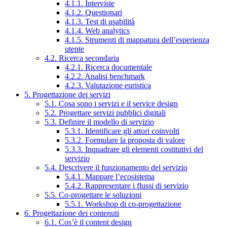
4.1.1. Interviste
4.1.2. Questionari
4.1.3. Test di usabilità
4.1.4. Web analytics
4.1.5. Strumenti di mappatura dell’esperienza
utente
4.2. Ricerca secondaria
4.2.1. Ricerca documentale
4.2.2. Analisi benchmark
4.2.3. Valutazione euristica
5. Progettazione dei servizi
5.1. Cosa sono i servizi e il service design
5.2. Progettare servizi pubblici digitali
5.3. Definire il modello di servizio
5.3.1. Identificare gli attori coinvolti
5.3.2. Formulare la proposta di valore
5.3.3. Inquadrare gli elementi costitutivi del
servizio
5.4. Descrivere il funzionamento del servizio
5.4.1. Mappare l’ecosistema
5.4.2. Rappresentare i flussi di servizio
5.5. Co-progettare le soluzioni
5.5.1. Workshop di co-progettazione
6. Progettazione dei contenuti
6.1. Cos’è il content design