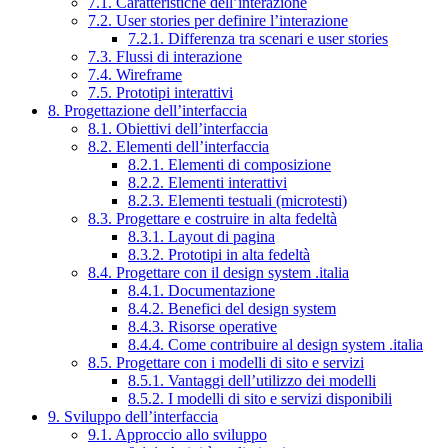
7.1. Caratteristiche dell’interazione
7.2. User stories per definire l’interazione
7.2.1. Differenza tra scenari e user stories
7.3. Flussi di interazione
7.4. Wireframe
7.5. Prototipi interattivi
8. Progettazione dell’interfaccia
8.1. Obiettivi dell’interfaccia
8.2. Elementi dell’interfaccia
8.2.1. Elementi di composizione
8.2.2. Elementi interattivi
8.2.3. Elementi testuali (microtesti)
8.3. Progettare e costruire in alta fedeltà
8.3.1. Layout di pagina
8.3.2. Prototipi in alta fedeltà
8.4. Progettare con il design system .italia
8.4.1. Documentazione
8.4.2. Benefici del design system
8.4.3. Risorse operative
8.4.4. Come contribuire al design system .italia
8.5. Progettare con i modelli di sito e servizi
8.5.1. Vantaggi dell’utilizzo dei modelli
8.5.2. I modelli di sito e servizi disponibili
9. Sviluppo dell’interfaccia
9.1. Approccio allo sviluppo