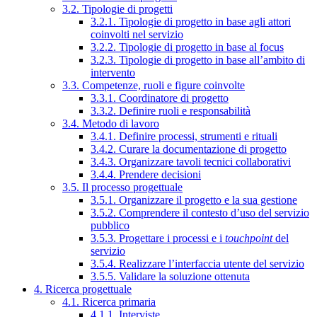
3.2. Tipologie di progetti
3.2.1. Tipologie di progetto in base agli attori
coinvolti nel servizio
3.2.2. Tipologie di progetto in base al focus
3.2.3. Tipologie di progetto in base all’ambito di
intervento
3.3. Competenze, ruoli e figure coinvolte
3.3.1. Coordinatore di progetto
3.3.2. Definire ruoli e responsabilità
3.4. Metodo di lavoro
3.4.1. Definire processi, strumenti e rituali
3.4.2. Curare la documentazione di progetto
3.4.3. Organizzare tavoli tecnici collaborativi
3.4.4. Prendere decisioni
3.5. Il processo progettuale
3.5.1. Organizzare il progetto e la sua gestione
3.5.2. Comprendere il contesto d’uso del servizio
pubblico
3.5.3. Progettare i processi e i
touchpoint
del
servizio
3.5.4. Realizzare l’interfaccia utente del servizio
3.5.5. Validare la soluzione ottenuta
4. Ricerca progettuale
4.1. Ricerca primaria
4.1.1. Interviste