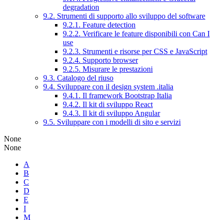
degradation
9.2. Strumenti di supporto allo sviluppo del software
9.2.1. Feature detection
9.2.2. Verificare le feature disponibili con Can I
use
9.2.3. Strumenti e risorse per CSS e JavaScript
9.2.4. Supporto browser
9.2.5. Misurare le prestazioni
9.3. Catalogo del riuso
9.4. Sviluppare con il design system .italia
9.4.1. Il framework Bootstrap Italia
9.4.2. Il kit di sviluppo React
9.4.3. Il kit di sviluppo Angular
9.5. Sviluppare con i modelli di sito e servizi
None
None
A
B
C
D
E
I
M