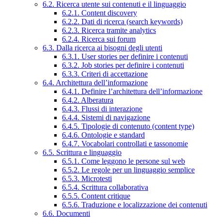
6.2. Ricerca utente sui contenuti e il linguaggio
6.2.1. Content discovery
6.2.2. Dati di ricerca (search keywords)
6.2.3. Ricerca tramite analytics
6.2.4. Ricerca sui forum
6.3. Dalla ricerca ai bisogni degli utenti
6.3.1. User stories per definire i contenuti
6.3.2. Job stories per definire i contenuti
6.3.3. Criteri di accettazione
6.4. Architettura dell’informazione
6.4.1. Definire l’architettura dell’informazione
6.4.2. Alberatura
6.4.3. Flussi di interazione
6.4.4. Sistemi di navigazione
6.4.5. Tipologie di contenuto (content type)
6.4.6. Ontologie e standard
6.4.7. Vocabolari controllati e tassonomie
6.5. Scrittura e linguaggio
6.5.1. Come leggono le persone sul web
6.5.2. Le regole per un linguaggio semplice
6.5.3. Microtesti
6.5.4. Scrittura collaborativa
6.5.5. Content critique
6.5.6. Traduzione e localizzazione dei contenuti
6.6. Documenti