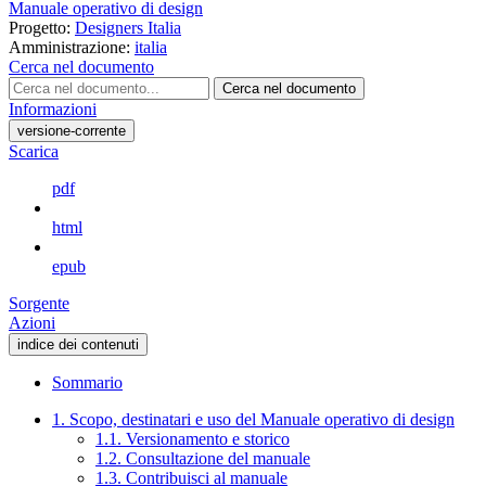
Manuale operativo di design
Progetto:
Designers Italia
Amministrazione:
italia
Cerca nel documento
Cerca nel documento
Informazioni
versione-corrente
Scarica
pdf
html
epub
Sorgente
Azioni
indice dei contenuti
Sommario
1. Scopo, destinatari e uso del Manuale operativo di design
1.1. Versionamento e storico
1.2. Consultazione del manuale
1.3. Contribuisci al manuale