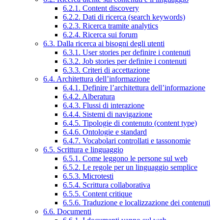
6.2.1. Content discovery
6.2.2. Dati di ricerca (search keywords)
6.2.3. Ricerca tramite analytics
6.2.4. Ricerca sui forum
6.3. Dalla ricerca ai bisogni degli utenti
6.3.1. User stories per definire i contenuti
6.3.2. Job stories per definire i contenuti
6.3.3. Criteri di accettazione
6.4. Architettura dell’informazione
6.4.1. Definire l’architettura dell’informazione
6.4.2. Alberatura
6.4.3. Flussi di interazione
6.4.4. Sistemi di navigazione
6.4.5. Tipologie di contenuto (content type)
6.4.6. Ontologie e standard
6.4.7. Vocabolari controllati e tassonomie
6.5. Scrittura e linguaggio
6.5.1. Come leggono le persone sul web
6.5.2. Le regole per un linguaggio semplice
6.5.3. Microtesti
6.5.4. Scrittura collaborativa
6.5.5. Content critique
6.5.6. Traduzione e localizzazione dei contenuti
6.6. Documenti