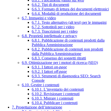
6.6.1. I documenti vanno sul web
6.6.2. Tipi di documenti
6.6.3. Formato di lettura dei documenti elettronici
6.6.4. Modalità di produzione dei documenti
6.7. Immagini e video
6.7.1. Testo alternativo (alt text) per le immagini
6.7.2. Sottotitoli per i video
6.7.3. Trascrizioni per i video
6.8. Proprietà intellettuale e privacy
6.8.1. Pubblicazione di contenuti prodotti dalla
Pubblica Amministrazione
6.8.2. Pubblicazione di contenuti non prodotti
dalla Pubblica Amministrazione
6.8.3. Consenso dei soggetti ritratti
6.9. Ottimizzazione per i motori di ricerca (SEO)
6.9.1. I fattori
on-page
6.9.2. I fattori
off-page
6.9.3. Strumenti di diagnostica SEO: Search
Console
6.10. Gestire i contenuti
6.10.1. L’inventario dei contenuti
6.10.2. Revisionare i contenuti
6.10.3. Migrare i contenuti
6.10.4. Pubblicare i contenuti
7. Progettazione dell’interazione