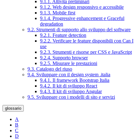
9.1.1. Attività preliminari
9.1.2. Web design responsivo e accessibile
9.1.3. Mobile first
9.1.4. Progressive enhancement e Graceful
degradation
9.2. Strumenti di supporto allo sviluppo del software
9.2.1. Feature detection
9.2.2. Verificare le feature disponibili con Can I
use
9.2.3. Strumenti e risorse per CSS e JavaScript
9.2.4. Supporto browser
9.2.5. Misurare le prestazioni
9.3. Catalogo del riuso
9.4. Sviluppare con il design system .italia
9.4.1. Il framework Bootstrap Italia
9.4.2. Il kit di sviluppo React
9.4.3. Il kit di sviluppo Angular
9.5. Sviluppare con i modelli di sito e servizi
glossario
A
B
C
D