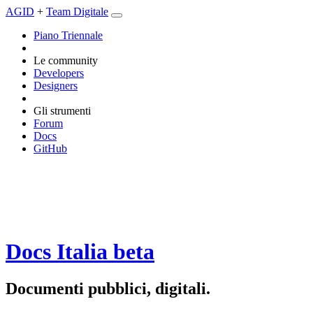
AGID
+
Team Digitale
Piano Triennale
Le community
Developers
Designers
Gli strumenti
Forum
Docs
GitHub
Docs Italia
beta
Documenti pubblici, digitali.