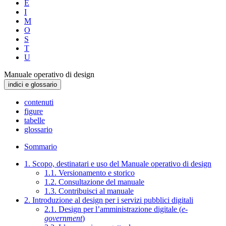
E
I
M
O
S
T
U
Manuale operativo di design
indici e glossario
contenuti
figure
tabelle
glossario
Sommario
1. Scopo, destinatari e uso del Manuale operativo di design
1.1. Versionamento e storico
1.2. Consultazione del manuale
1.3. Contribuisci al manuale
2. Introduzione al design per i servizi pubblici digitali
2.1. Design per l’amministrazione digitale (
e-
government
)