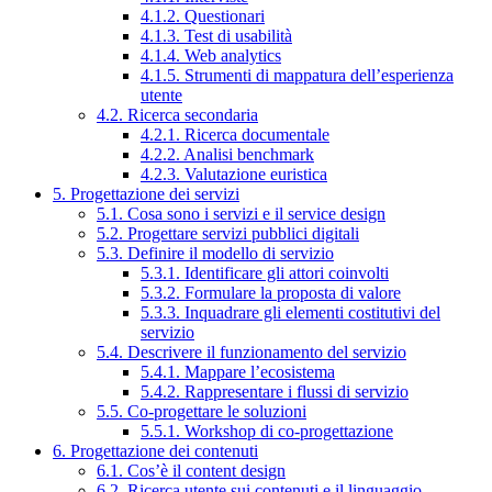
4.1.2. Questionari
4.1.3. Test di usabilità
4.1.4. Web analytics
4.1.5. Strumenti di mappatura dell’esperienza
utente
4.2. Ricerca secondaria
4.2.1. Ricerca documentale
4.2.2. Analisi benchmark
4.2.3. Valutazione euristica
5. Progettazione dei servizi
5.1. Cosa sono i servizi e il service design
5.2. Progettare servizi pubblici digitali
5.3. Definire il modello di servizio
5.3.1. Identificare gli attori coinvolti
5.3.2. Formulare la proposta di valore
5.3.3. Inquadrare gli elementi costitutivi del
servizio
5.4. Descrivere il funzionamento del servizio
5.4.1. Mappare l’ecosistema
5.4.2. Rappresentare i flussi di servizio
5.5. Co-progettare le soluzioni
5.5.1. Workshop di co-progettazione
6. Progettazione dei contenuti
6.1. Cos’è il content design
6.2. Ricerca utente sui contenuti e il linguaggio