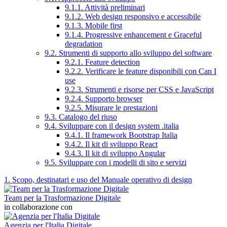
9.1.1. Attività preliminari
9.1.2. Web design responsivo e accessibile
9.1.3. Mobile first
9.1.4. Progressive enhancement e Graceful
degradation
9.2. Strumenti di supporto allo sviluppo del software
9.2.1. Feature detection
9.2.2. Verificare le feature disponibili con Can I
use
9.2.3. Strumenti e risorse per CSS e JavaScript
9.2.4. Supporto browser
9.2.5. Misurare le prestazioni
9.3. Catalogo del riuso
9.4. Sviluppare con il design system .italia
9.4.1. Il framework Bootstrap Italia
9.4.2. Il kit di sviluppo React
9.4.3. Il kit di sviluppo Angular
9.5. Sviluppare con i modelli di sito e servizi
1. Scopo, destinatari e uso del Manuale operativo di design
Team per la Trasformazione Digitale
in collaborazione con
Agenzia per l'Italia Digitale