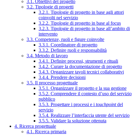
3.1. Obiettivi del progetto
3.2. Tipologie di progetti
3.2.1. Tipologie di progetto in base agli attori
coinvolti nel servizio
3.2.2. Tipologie di progetto in base al focus
3.2.3. Tipologie di progetto in base all’ambito di
intervento
3.3. Competenze, ruoli e figure coinvolte
3.3.1. Coordinatore di progetto
3.3.2. Definire ruoli e responsabilità
3.4. Metodo di lavoro
3.4.1. Definire processi, strumenti e rituali
3.4.2. Curare la documentazione di progetto
3.4.3. Organizzare tavoli tecnici collaborativi
3.4.4. Prendere decisioni
3.5. Il processo progettuale
3.5.1. Organizzare il progetto e la sua gestione
3.5.2. Comprendere il contesto d’uso del servizio
pubblico
3.5.3. Progettare i processi e i
touchpoint
del
servizio
3.5.4. Realizzare l’interfaccia utente del servizio
3.5.5. Validare la soluzione ottenuta
4. Ricerca progettuale
4.1. Ricerca primaria