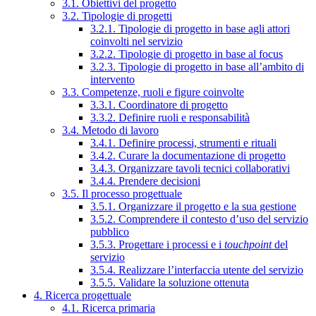
3.1. Obiettivi del progetto
3.2. Tipologie di progetti
3.2.1. Tipologie di progetto in base agli attori
coinvolti nel servizio
3.2.2. Tipologie di progetto in base al focus
3.2.3. Tipologie di progetto in base all’ambito di
intervento
3.3. Competenze, ruoli e figure coinvolte
3.3.1. Coordinatore di progetto
3.3.2. Definire ruoli e responsabilità
3.4. Metodo di lavoro
3.4.1. Definire processi, strumenti e rituali
3.4.2. Curare la documentazione di progetto
3.4.3. Organizzare tavoli tecnici collaborativi
3.4.4. Prendere decisioni
3.5. Il processo progettuale
3.5.1. Organizzare il progetto e la sua gestione
3.5.2. Comprendere il contesto d’uso del servizio
pubblico
3.5.3. Progettare i processi e i
touchpoint
del
servizio
3.5.4. Realizzare l’interfaccia utente del servizio
3.5.5. Validare la soluzione ottenuta
4. Ricerca progettuale
4.1. Ricerca primaria