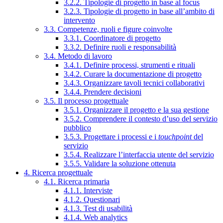
3.2.2. Tipologie di progetto in base al focus
3.2.3. Tipologie di progetto in base all’ambito di
intervento
3.3. Competenze, ruoli e figure coinvolte
3.3.1. Coordinatore di progetto
3.3.2. Definire ruoli e responsabilità
3.4. Metodo di lavoro
3.4.1. Definire processi, strumenti e rituali
3.4.2. Curare la documentazione di progetto
3.4.3. Organizzare tavoli tecnici collaborativi
3.4.4. Prendere decisioni
3.5. Il processo progettuale
3.5.1. Organizzare il progetto e la sua gestione
3.5.2. Comprendere il contesto d’uso del servizio
pubblico
3.5.3. Progettare i processi e i
touchpoint
del
servizio
3.5.4. Realizzare l’interfaccia utente del servizio
3.5.5. Validare la soluzione ottenuta
4. Ricerca progettuale
4.1. Ricerca primaria
4.1.1. Interviste
4.1.2. Questionari
4.1.3. Test di usabilità
4.1.4. Web analytics