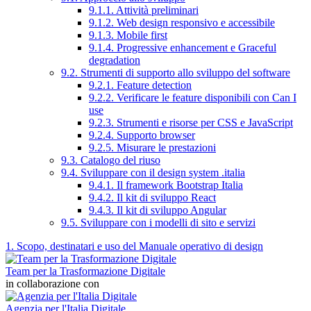
9.1.1. Attività preliminari
9.1.2. Web design responsivo e accessibile
9.1.3. Mobile first
9.1.4. Progressive enhancement e Graceful
degradation
9.2. Strumenti di supporto allo sviluppo del software
9.2.1. Feature detection
9.2.2. Verificare le feature disponibili con Can I
use
9.2.3. Strumenti e risorse per CSS e JavaScript
9.2.4. Supporto browser
9.2.5. Misurare le prestazioni
9.3. Catalogo del riuso
9.4. Sviluppare con il design system .italia
9.4.1. Il framework Bootstrap Italia
9.4.2. Il kit di sviluppo React
9.4.3. Il kit di sviluppo Angular
9.5. Sviluppare con i modelli di sito e servizi
1. Scopo, destinatari e uso del Manuale operativo di design
Team per la Trasformazione Digitale
in collaborazione con
Agenzia per l'Italia Digitale