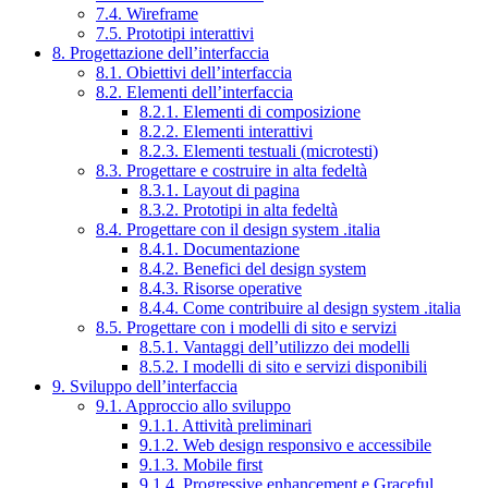
7.4. Wireframe
7.5. Prototipi interattivi
8. Progettazione dell’interfaccia
8.1. Obiettivi dell’interfaccia
8.2. Elementi dell’interfaccia
8.2.1. Elementi di composizione
8.2.2. Elementi interattivi
8.2.3. Elementi testuali (microtesti)
8.3. Progettare e costruire in alta fedeltà
8.3.1. Layout di pagina
8.3.2. Prototipi in alta fedeltà
8.4. Progettare con il design system .italia
8.4.1. Documentazione
8.4.2. Benefici del design system
8.4.3. Risorse operative
8.4.4. Come contribuire al design system .italia
8.5. Progettare con i modelli di sito e servizi
8.5.1. Vantaggi dell’utilizzo dei modelli
8.5.2. I modelli di sito e servizi disponibili
9. Sviluppo dell’interfaccia
9.1. Approccio allo sviluppo
9.1.1. Attività preliminari
9.1.2. Web design responsivo e accessibile
9.1.3. Mobile first
9.1.4. Progressive enhancement e Graceful