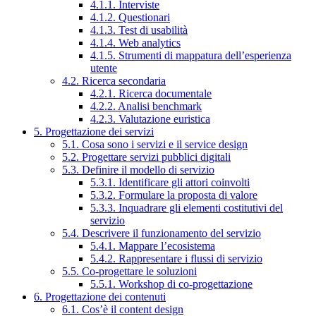
4.1.1. Interviste
4.1.2. Questionari
4.1.3. Test di usabilità
4.1.4. Web analytics
4.1.5. Strumenti di mappatura dell’esperienza
utente
4.2. Ricerca secondaria
4.2.1. Ricerca documentale
4.2.2. Analisi benchmark
4.2.3. Valutazione euristica
5. Progettazione dei servizi
5.1. Cosa sono i servizi e il service design
5.2. Progettare servizi pubblici digitali
5.3. Definire il modello di servizio
5.3.1. Identificare gli attori coinvolti
5.3.2. Formulare la proposta di valore
5.3.3. Inquadrare gli elementi costitutivi del
servizio
5.4. Descrivere il funzionamento del servizio
5.4.1. Mappare l’ecosistema
5.4.2. Rappresentare i flussi di servizio
5.5. Co-progettare le soluzioni
5.5.1. Workshop di co-progettazione
6. Progettazione dei contenuti
6.1. Cos’è il content design