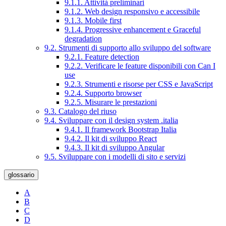
9.1.1. Attività preliminari
9.1.2. Web design responsivo e accessibile
9.1.3. Mobile first
9.1.4. Progressive enhancement e Graceful
degradation
9.2. Strumenti di supporto allo sviluppo del software
9.2.1. Feature detection
9.2.2. Verificare le feature disponibili con Can I
use
9.2.3. Strumenti e risorse per CSS e JavaScript
9.2.4. Supporto browser
9.2.5. Misurare le prestazioni
9.3. Catalogo del riuso
9.4. Sviluppare con il design system .italia
9.4.1. Il framework Bootstrap Italia
9.4.2. Il kit di sviluppo React
9.4.3. Il kit di sviluppo Angular
9.5. Sviluppare con i modelli di sito e servizi
glossario
A
B
C
D