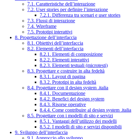
7.1. Caratteristiche dell’interazione
7.2. User stories per definire l’interazione
7.2.1. Differenza tra scenari e user stories
7.3. Flussi di interazione
7.4. Wireframe
7.5. Prototipi interattivi
8. Progettazione dell’interfaccia
8.1. Obiettivi dell’interfaccia
8.2. Elementi dell’interfaccia
8.2.1. Elementi di composizione
8.2.2. Elementi interattivi
8.2.3. Elementi testuali (microtesti)
8.3. Progettare e costruire in alta fedeltà
8.3.1. Layout di pagina
8.3.2. Prototipi in alta fedeltà
8.4. Progettare con il design system .italia
8.4.1. Documentazione
8.4.2. Benefici del design system
8.4.3. Risorse operative
8.4.4. Come contribuire al design system .italia
8.5. Progettare con i modelli di sito e servizi
8.5.1. Vantaggi dell’utilizzo dei modelli
8.5.2. I modelli di sito e servizi disponibili
9. Sviluppo dell’interfaccia
9.1. Approccio allo sviluppo