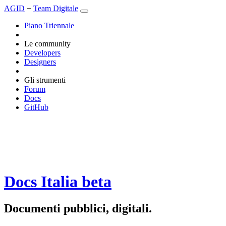
AGID
+
Team Digitale
Piano Triennale
Le community
Developers
Designers
Gli strumenti
Forum
Docs
GitHub
Docs Italia
beta
Documenti pubblici, digitali.