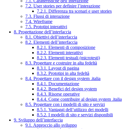
7.1. Caratteristiche dell’interazione
7.2. User stories per definire l’interazione
7.2.1. Differenza tra scenari e user stories
7.3. Flussi di interazione
7.4. Wireframe
7.5. Prototipi interattivi
8. Progettazione dell’interfaccia
8.1. Obiettivi dell’interfaccia
8.2. Elementi dell’interfaccia
8.2.1. Elementi di composizione
8.2.2. Elementi interattivi
8.2.3. Elementi testuali (microtesti)
8.3. Progettare e costruire in alta fedeltà
8.3.1. Layout di pagina
8.3.2. Prototipi in alta fedeltà
8.4. Progettare con il design system .italia
8.4.1. Documentazione
8.4.2. Benefici del design system
8.4.3. Risorse operative
8.4.4. Come contribuire al design system .italia
8.5. Progettare con i modelli di sito e servizi
8.5.1. Vantaggi dell’utilizzo dei modelli
8.5.2. I modelli di sito e servizi disponibili
9. Sviluppo dell’interfaccia
9.1. Approccio allo sviluppo