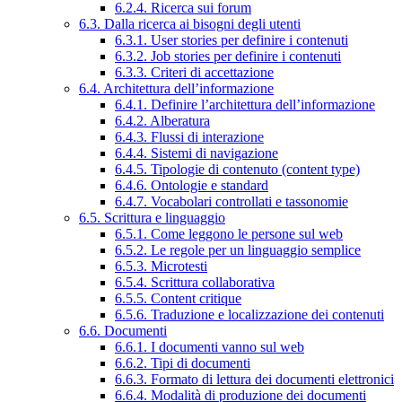
6.2.4. Ricerca sui forum
6.3. Dalla ricerca ai bisogni degli utenti
6.3.1. User stories per definire i contenuti
6.3.2. Job stories per definire i contenuti
6.3.3. Criteri di accettazione
6.4. Architettura dell’informazione
6.4.1. Definire l’architettura dell’informazione
6.4.2. Alberatura
6.4.3. Flussi di interazione
6.4.4. Sistemi di navigazione
6.4.5. Tipologie di contenuto (content type)
6.4.6. Ontologie e standard
6.4.7. Vocabolari controllati e tassonomie
6.5. Scrittura e linguaggio
6.5.1. Come leggono le persone sul web
6.5.2. Le regole per un linguaggio semplice
6.5.3. Microtesti
6.5.4. Scrittura collaborativa
6.5.5. Content critique
6.5.6. Traduzione e localizzazione dei contenuti
6.6. Documenti
6.6.1. I documenti vanno sul web
6.6.2. Tipi di documenti
6.6.3. Formato di lettura dei documenti elettronici
6.6.4. Modalità di produzione dei documenti