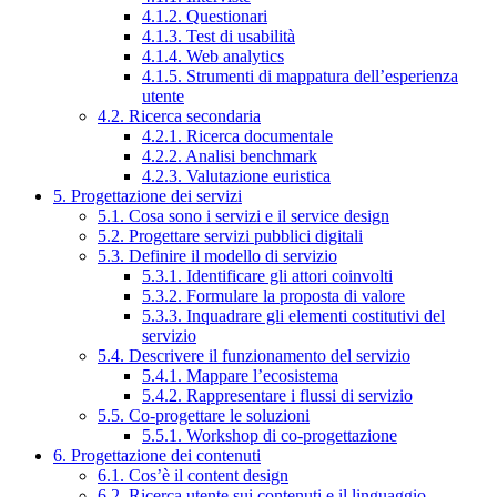
4.1.2. Questionari
4.1.3. Test di usabilità
4.1.4. Web analytics
4.1.5. Strumenti di mappatura dell’esperienza
utente
4.2. Ricerca secondaria
4.2.1. Ricerca documentale
4.2.2. Analisi benchmark
4.2.3. Valutazione euristica
5. Progettazione dei servizi
5.1. Cosa sono i servizi e il service design
5.2. Progettare servizi pubblici digitali
5.3. Definire il modello di servizio
5.3.1. Identificare gli attori coinvolti
5.3.2. Formulare la proposta di valore
5.3.3. Inquadrare gli elementi costitutivi del
servizio
5.4. Descrivere il funzionamento del servizio
5.4.1. Mappare l’ecosistema
5.4.2. Rappresentare i flussi di servizio
5.5. Co-progettare le soluzioni
5.5.1. Workshop di co-progettazione
6. Progettazione dei contenuti
6.1. Cos’è il content design
6.2. Ricerca utente sui contenuti e il linguaggio