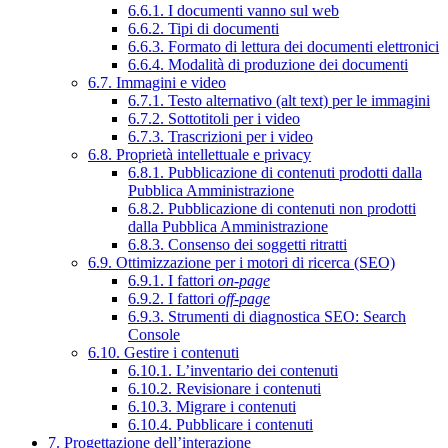
6.6.1. I documenti vanno sul web
6.6.2. Tipi di documenti
6.6.3. Formato di lettura dei documenti elettronici
6.6.4. Modalità di produzione dei documenti
6.7. Immagini e video
6.7.1. Testo alternativo (alt text) per le immagini
6.7.2. Sottotitoli per i video
6.7.3. Trascrizioni per i video
6.8. Proprietà intellettuale e privacy
6.8.1. Pubblicazione di contenuti prodotti dalla
Pubblica Amministrazione
6.8.2. Pubblicazione di contenuti non prodotti
dalla Pubblica Amministrazione
6.8.3. Consenso dei soggetti ritratti
6.9. Ottimizzazione per i motori di ricerca (SEO)
6.9.1. I fattori
on-page
6.9.2. I fattori
off-page
6.9.3. Strumenti di diagnostica SEO: Search
Console
6.10. Gestire i contenuti
6.10.1. L’inventario dei contenuti
6.10.2. Revisionare i contenuti
6.10.3. Migrare i contenuti
6.10.4. Pubblicare i contenuti
7. Progettazione dell’interazione