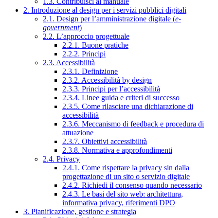
1.3. Contribuisci al manuale
2. Introduzione al design per i servizi pubblici digitali
2.1. Design per l’amministrazione digitale (
e-
government
)
2.2. L’approccio progettuale
2.2.1. Buone pratiche
2.2.2. Principi
2.3. Accessibilità
2.3.1. Definizione
2.3.2. Accessibilità by design
2.3.3. Principi per l’accessibilità
2.3.4. Linee guida e criteri di successo
2.3.5. Come rilasciare una dichiarazione di
accessibilità
2.3.6. Meccanismo di feedback e procedura di
attuazione
2.3.7. Obiettivi accessibilità
2.3.8. Normativa e approfondimenti
2.4. Privacy
2.4.1. Come rispettare la privacy sin dalla
progettazione di un sito o servizio digitale
2.4.2. Richiedi il consenso quando necessario
2.4.3. Le basi del sito web: architettura,
informativa privacy, riferimenti DPO
3. Pianificazione, gestione e strategia