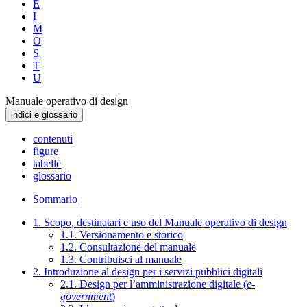
E
I
M
O
S
T
U
Manuale operativo di design
indici e glossario
contenuti
figure
tabelle
glossario
Sommario
1. Scopo, destinatari e uso del Manuale operativo di design
1.1. Versionamento e storico
1.2. Consultazione del manuale
1.3. Contribuisci al manuale
2. Introduzione al design per i servizi pubblici digitali
2.1. Design per l’amministrazione digitale (
e-
government
)