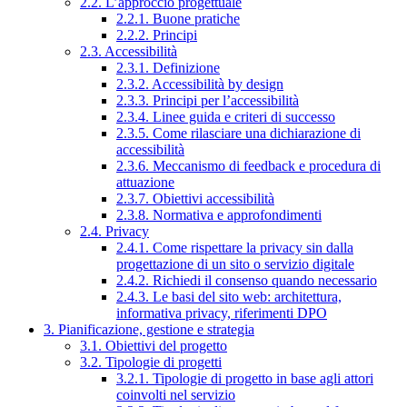
2.2. L’approccio progettuale
2.2.1. Buone pratiche
2.2.2. Principi
2.3. Accessibilità
2.3.1. Definizione
2.3.2. Accessibilità by design
2.3.3. Principi per l’accessibilità
2.3.4. Linee guida e criteri di successo
2.3.5. Come rilasciare una dichiarazione di
accessibilità
2.3.6. Meccanismo di feedback e procedura di
attuazione
2.3.7. Obiettivi accessibilità
2.3.8. Normativa e approfondimenti
2.4. Privacy
2.4.1. Come rispettare la privacy sin dalla
progettazione di un sito o servizio digitale
2.4.2. Richiedi il consenso quando necessario
2.4.3. Le basi del sito web: architettura,
informativa privacy, riferimenti DPO
3. Pianificazione, gestione e strategia
3.1. Obiettivi del progetto
3.2. Tipologie di progetti
3.2.1. Tipologie di progetto in base agli attori
coinvolti nel servizio