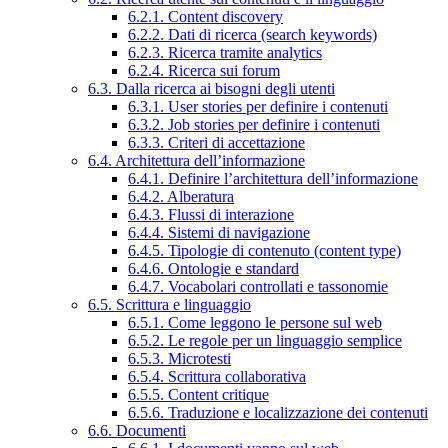
6.2.1. Content discovery
6.2.2. Dati di ricerca (search keywords)
6.2.3. Ricerca tramite analytics
6.2.4. Ricerca sui forum
6.3. Dalla ricerca ai bisogni degli utenti
6.3.1. User stories per definire i contenuti
6.3.2. Job stories per definire i contenuti
6.3.3. Criteri di accettazione
6.4. Architettura dell’informazione
6.4.1. Definire l’architettura dell’informazione
6.4.2. Alberatura
6.4.3. Flussi di interazione
6.4.4. Sistemi di navigazione
6.4.5. Tipologie di contenuto (content type)
6.4.6. Ontologie e standard
6.4.7. Vocabolari controllati e tassonomie
6.5. Scrittura e linguaggio
6.5.1. Come leggono le persone sul web
6.5.2. Le regole per un linguaggio semplice
6.5.3. Microtesti
6.5.4. Scrittura collaborativa
6.5.5. Content critique
6.5.6. Traduzione e localizzazione dei contenuti
6.6. Documenti