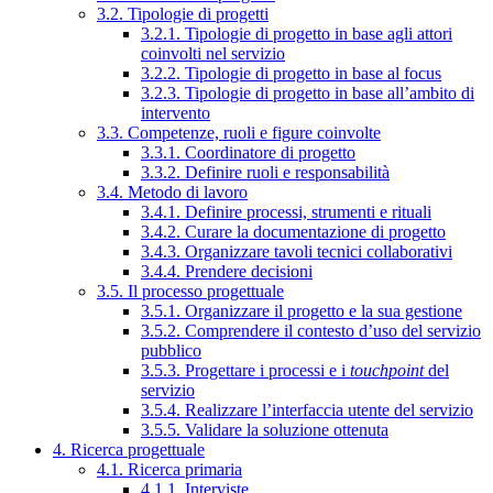
3.2. Tipologie di progetti
3.2.1. Tipologie di progetto in base agli attori
coinvolti nel servizio
3.2.2. Tipologie di progetto in base al focus
3.2.3. Tipologie di progetto in base all’ambito di
intervento
3.3. Competenze, ruoli e figure coinvolte
3.3.1. Coordinatore di progetto
3.3.2. Definire ruoli e responsabilità
3.4. Metodo di lavoro
3.4.1. Definire processi, strumenti e rituali
3.4.2. Curare la documentazione di progetto
3.4.3. Organizzare tavoli tecnici collaborativi
3.4.4. Prendere decisioni
3.5. Il processo progettuale
3.5.1. Organizzare il progetto e la sua gestione
3.5.2. Comprendere il contesto d’uso del servizio
pubblico
3.5.3. Progettare i processi e i
touchpoint
del
servizio
3.5.4. Realizzare l’interfaccia utente del servizio
3.5.5. Validare la soluzione ottenuta
4. Ricerca progettuale
4.1. Ricerca primaria
4.1.1. Interviste