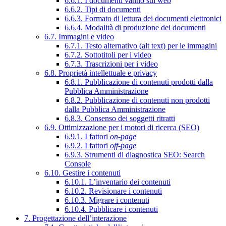
6.6.1. I documenti vanno sul web
6.6.2. Tipi di documenti
6.6.3. Formato di lettura dei documenti elettronici
6.6.4. Modalità di produzione dei documenti
6.7. Immagini e video
6.7.1. Testo alternativo (alt text) per le immagini
6.7.2. Sottotitoli per i video
6.7.3. Trascrizioni per i video
6.8. Proprietà intellettuale e privacy
6.8.1. Pubblicazione di contenuti prodotti dalla
Pubblica Amministrazione
6.8.2. Pubblicazione di contenuti non prodotti
dalla Pubblica Amministrazione
6.8.3. Consenso dei soggetti ritratti
6.9. Ottimizzazione per i motori di ricerca (SEO)
6.9.1. I fattori
on-page
6.9.2. I fattori
off-page
6.9.3. Strumenti di diagnostica SEO: Search
Console
6.10. Gestire i contenuti
6.10.1. L’inventario dei contenuti
6.10.2. Revisionare i contenuti
6.10.3. Migrare i contenuti
6.10.4. Pubblicare i contenuti
7. Progettazione dell’interazione