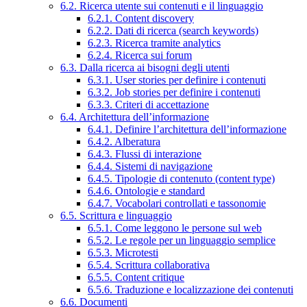
6.2. Ricerca utente sui contenuti e il linguaggio
6.2.1. Content discovery
6.2.2. Dati di ricerca (search keywords)
6.2.3. Ricerca tramite analytics
6.2.4. Ricerca sui forum
6.3. Dalla ricerca ai bisogni degli utenti
6.3.1. User stories per definire i contenuti
6.3.2. Job stories per definire i contenuti
6.3.3. Criteri di accettazione
6.4. Architettura dell’informazione
6.4.1. Definire l’architettura dell’informazione
6.4.2. Alberatura
6.4.3. Flussi di interazione
6.4.4. Sistemi di navigazione
6.4.5. Tipologie di contenuto (content type)
6.4.6. Ontologie e standard
6.4.7. Vocabolari controllati e tassonomie
6.5. Scrittura e linguaggio
6.5.1. Come leggono le persone sul web
6.5.2. Le regole per un linguaggio semplice
6.5.3. Microtesti
6.5.4. Scrittura collaborativa
6.5.5. Content critique
6.5.6. Traduzione e localizzazione dei contenuti
6.6. Documenti