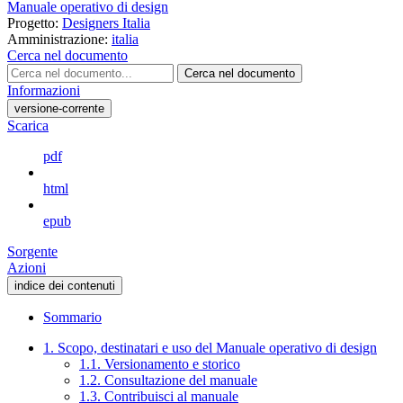
Manuale operativo di design
Progetto:
Designers Italia
Amministrazione:
italia
Cerca nel documento
Cerca nel documento
Informazioni
versione-corrente
Scarica
pdf
html
epub
Sorgente
Azioni
indice dei contenuti
Sommario
1. Scopo, destinatari e uso del Manuale operativo di design
1.1. Versionamento e storico
1.2. Consultazione del manuale
1.3. Contribuisci al manuale