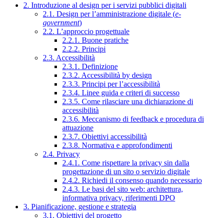
2. Introduzione al design per i servizi pubblici digitali
2.1. Design per l’amministrazione digitale (
e-
government
)
2.2. L’approccio progettuale
2.2.1. Buone pratiche
2.2.2. Principi
2.3. Accessibilità
2.3.1. Definizione
2.3.2. Accessibilità by design
2.3.3. Principi per l’accessibilità
2.3.4. Linee guida e criteri di successo
2.3.5. Come rilasciare una dichiarazione di
accessibilità
2.3.6. Meccanismo di feedback e procedura di
attuazione
2.3.7. Obiettivi accessibilità
2.3.8. Normativa e approfondimenti
2.4. Privacy
2.4.1. Come rispettare la privacy sin dalla
progettazione di un sito o servizio digitale
2.4.2. Richiedi il consenso quando necessario
2.4.3. Le basi del sito web: architettura,
informativa privacy, riferimenti DPO
3. Pianificazione, gestione e strategia
3.1. Obiettivi del progetto