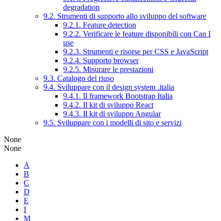
degradation
9.2. Strumenti di supporto allo sviluppo del software
9.2.1. Feature detection
9.2.2. Verificare le feature disponibili con Can I
use
9.2.3. Strumenti e risorse per CSS e JavaScript
9.2.4. Supporto browser
9.2.5. Misurare le prestazioni
9.3. Catalogo del riuso
9.4. Sviluppare con il design system .italia
9.4.1. Il framework Bootstrap Italia
9.4.2. Il kit di sviluppo React
9.4.3. Il kit di sviluppo Angular
9.5. Sviluppare con i modelli di sito e servizi
None
None
A
B
C
D
E
I
M