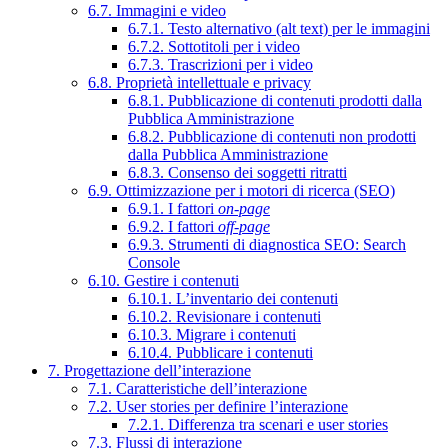
6.7. Immagini e video
6.7.1. Testo alternativo (alt text) per le immagini
6.7.2. Sottotitoli per i video
6.7.3. Trascrizioni per i video
6.8. Proprietà intellettuale e privacy
6.8.1. Pubblicazione di contenuti prodotti dalla
Pubblica Amministrazione
6.8.2. Pubblicazione di contenuti non prodotti
dalla Pubblica Amministrazione
6.8.3. Consenso dei soggetti ritratti
6.9. Ottimizzazione per i motori di ricerca (SEO)
6.9.1. I fattori
on-page
6.9.2. I fattori
off-page
6.9.3. Strumenti di diagnostica SEO: Search
Console
6.10. Gestire i contenuti
6.10.1. L’inventario dei contenuti
6.10.2. Revisionare i contenuti
6.10.3. Migrare i contenuti
6.10.4. Pubblicare i contenuti
7. Progettazione dell’interazione
7.1. Caratteristiche dell’interazione
7.2. User stories per definire l’interazione
7.2.1. Differenza tra scenari e user stories
7.3. Flussi di interazione