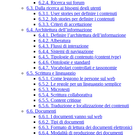
6.2.4. Ricerca sui forum
6.3. Dalla ricerca ai bisogni degli utenti
6.3.1. User stories per definire i contenuti
6.3.2. Job stories per definire i contenuti
6.3.3. Criteri di accettazione
6.4. Architettura dell’informazione
6.4.1. Definire l’architettura dell’informazione
6.4.2. Alberatura
6.4.3. Flussi di interazione
6.4.4. Sistemi di navigazione
6.4.5. Tipologie di contenuto (content type)
6.4.6. Ontologie e standard
6.4.7. Vocabolari controllati e tassonomie
6.5. Scrittura e linguaggio
6.5.1. Come leggono le persone sul web
6.5.2. Le regole per un linguaggio semplice
6.5.3. Microtesti
6.5.4. Scrittura collaborativa
6.5.5. Content critique
6.5.6. Traduzione e localizzazione dei contenuti
6.6. Documenti
6.6.1. I documenti vanno sul web
6.6.2. Tipi di documenti
6.6.3. Formato di lettura dei documenti elettronici
6.6.4. Modalità di produzione dei documenti