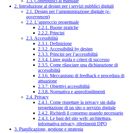
1.3. Contribuisci al manuale
2. Introduzione al design per i servizi pubblici digitali
2.1. Design per l’amministrazione digitale (
e-
government
)
2.2. L’approccio progettuale
2.2.1. Buone pratiche
2.2.2. Principi
2.3. Accessibilità
2.3.1. Definizione
2.3.2. Accessibilità by design
2.3.3. Principi per l’accessibilità
2.3.4. Linee guida e criteri di successo
2.3.5. Come rilasciare una dichiarazione di
accessibilità
2.3.6. Meccanismo di feedback e procedura di
attuazione
2.3.7. Obiettivi accessibilità
2.3.8. Normativa e approfondimenti
2.4. Privacy
2.4.1. Come rispettare la privacy sin dalla
progettazione di un sito o servizio digitale
2.4.2. Richiedi il consenso quando necessario
2.4.3. Le basi del sito web: architettura,
informativa privacy, riferimenti DPO
3. Pianificazione, gestione e strategia