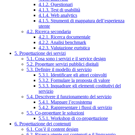
4.1.2. Questionari
4.1.3. Test di usabilità
4.1.4. Web analytics
4.1.5. Strumenti di mappatura dell’esperienza
utente
4.2. Ricerca secondaria
4.2.1. Ricerca documentale
4.2.2. Analisi benchmark
4.2.3. Valutazione euristica
5. Progettazione dei servizi
5.1. Cosa sono i servizi e il service design
5.2. Progettare servizi pubblici digitali
5.3. Definire il modello di servizio
5.3.1. Identificare gli attori coinvolti
5.3.2. Formulare la proposta di valore
5.3.3. Inquadrare gli elementi costitutivi del
servizio
5.4. Descrivere il funzionamento del servizio
5.4.1. Mappare l’ecosistema
5.4.2. Rappresentare i flussi di servizio
5.5. Co-progettare le soluzioni
5.5.1. Workshop di co-progettazione
6. Progettazione dei contenuti
6.1. Cos’è il content design
6.2. Ricerca utente sui contenuti e il linguaggio