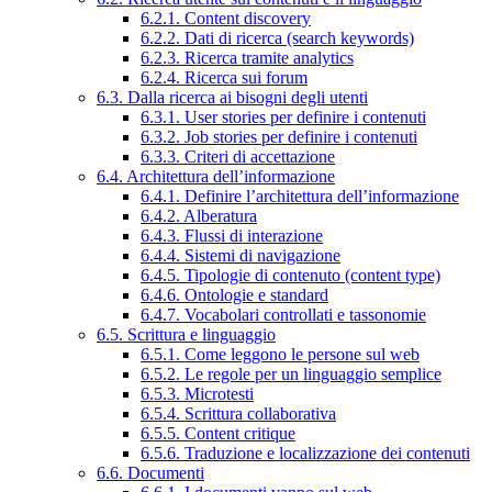
6.2.1. Content discovery
6.2.2. Dati di ricerca (search keywords)
6.2.3. Ricerca tramite analytics
6.2.4. Ricerca sui forum
6.3. Dalla ricerca ai bisogni degli utenti
6.3.1. User stories per definire i contenuti
6.3.2. Job stories per definire i contenuti
6.3.3. Criteri di accettazione
6.4. Architettura dell’informazione
6.4.1. Definire l’architettura dell’informazione
6.4.2. Alberatura
6.4.3. Flussi di interazione
6.4.4. Sistemi di navigazione
6.4.5. Tipologie di contenuto (content type)
6.4.6. Ontologie e standard
6.4.7. Vocabolari controllati e tassonomie
6.5. Scrittura e linguaggio
6.5.1. Come leggono le persone sul web
6.5.2. Le regole per un linguaggio semplice
6.5.3. Microtesti
6.5.4. Scrittura collaborativa
6.5.5. Content critique
6.5.6. Traduzione e localizzazione dei contenuti
6.6. Documenti