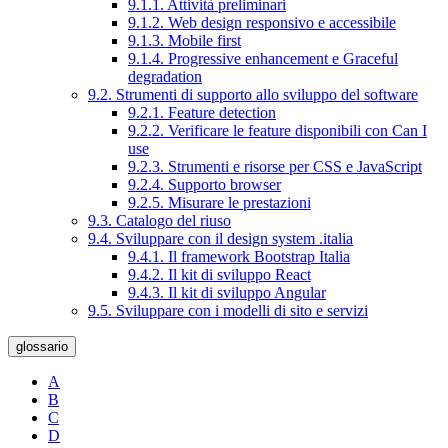
9.1.1. Attività preliminari
9.1.2. Web design responsivo e accessibile
9.1.3. Mobile first
9.1.4. Progressive enhancement e Graceful
degradation
9.2. Strumenti di supporto allo sviluppo del software
9.2.1. Feature detection
9.2.2. Verificare le feature disponibili con Can I
use
9.2.3. Strumenti e risorse per CSS e JavaScript
9.2.4. Supporto browser
9.2.5. Misurare le prestazioni
9.3. Catalogo del riuso
9.4. Sviluppare con il design system .italia
9.4.1. Il framework Bootstrap Italia
9.4.2. Il kit di sviluppo React
9.4.3. Il kit di sviluppo Angular
9.5. Sviluppare con i modelli di sito e servizi
glossario
A
B
C
D