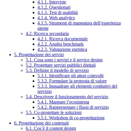
4.1.1. Interviste
4.1.2. Questionari
4.1.3. Test di usabilità
4.1.4. Web analytics
4.1.5. Strumenti di mappatura dell’esperienza
utente
4.2. Ricerca secondaria
4.2.1. Ricerca documentale
4.2.2. Analisi benchmark
4.2.3. Valutazione euristica
5. Progettazione dei servizi
5.1. Cosa sono i servizi e il service design
5.2. Progettare servizi pubblici digitali
5.3. Definire il modello di servizio
5.3.1. Identificare gli attori coinvolti
5.3.2. Formulare la proposta di valore
5.3.3. Inquadrare gli elementi costitutivi del
servizio
5.4. Descrivere il funzionamento del servizio
5.4.1. Mappare l’ecosistema
5.4.2. Rappresentare i flussi di servizio
5.5. Co-progettare le soluzioni
5.5.1. Workshop di co-progettazione
6. Progettazione dei contenuti
6.1. Cos’è il content design