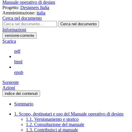
Manuale operativo di design
Progetto:
Designers Italia
Amministrazione:
italia
Cerca nel documento
Cerca nel documento
Informazioni
versione-corrente
Scarica
pdf
html
epub
Sorgente
Azioni
indice dei contenuti
Sommario
1. Scopo, destinatari e uso del Manuale operativo di design
1.1. Versionamento e storico
1.2. Consultazione del manuale
1.3. Contribuisci al manuale