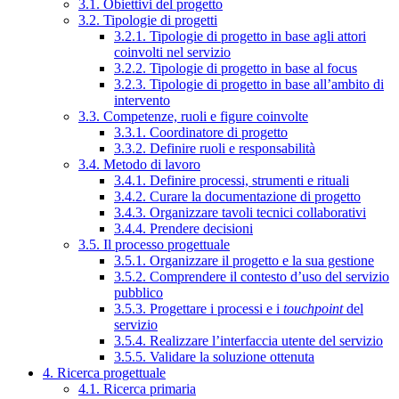
3.1. Obiettivi del progetto
3.2. Tipologie di progetti
3.2.1. Tipologie di progetto in base agli attori
coinvolti nel servizio
3.2.2. Tipologie di progetto in base al focus
3.2.3. Tipologie di progetto in base all’ambito di
intervento
3.3. Competenze, ruoli e figure coinvolte
3.3.1. Coordinatore di progetto
3.3.2. Definire ruoli e responsabilità
3.4. Metodo di lavoro
3.4.1. Definire processi, strumenti e rituali
3.4.2. Curare la documentazione di progetto
3.4.3. Organizzare tavoli tecnici collaborativi
3.4.4. Prendere decisioni
3.5. Il processo progettuale
3.5.1. Organizzare il progetto e la sua gestione
3.5.2. Comprendere il contesto d’uso del servizio
pubblico
3.5.3. Progettare i processi e i
touchpoint
del
servizio
3.5.4. Realizzare l’interfaccia utente del servizio
3.5.5. Validare la soluzione ottenuta
4. Ricerca progettuale
4.1. Ricerca primaria