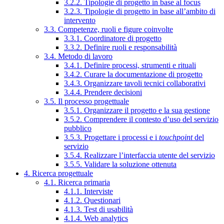
3.2.2. Tipologie di progetto in base al focus
3.2.3. Tipologie di progetto in base all’ambito di
intervento
3.3. Competenze, ruoli e figure coinvolte
3.3.1. Coordinatore di progetto
3.3.2. Definire ruoli e responsabilità
3.4. Metodo di lavoro
3.4.1. Definire processi, strumenti e rituali
3.4.2. Curare la documentazione di progetto
3.4.3. Organizzare tavoli tecnici collaborativi
3.4.4. Prendere decisioni
3.5. Il processo progettuale
3.5.1. Organizzare il progetto e la sua gestione
3.5.2. Comprendere il contesto d’uso del servizio
pubblico
3.5.3. Progettare i processi e i
touchpoint
del
servizio
3.5.4. Realizzare l’interfaccia utente del servizio
3.5.5. Validare la soluzione ottenuta
4. Ricerca progettuale
4.1. Ricerca primaria
4.1.1. Interviste
4.1.2. Questionari
4.1.3. Test di usabilità
4.1.4. Web analytics