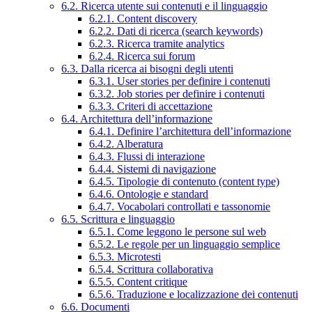
6.2. Ricerca utente sui contenuti e il linguaggio
6.2.1. Content discovery
6.2.2. Dati di ricerca (search keywords)
6.2.3. Ricerca tramite analytics
6.2.4. Ricerca sui forum
6.3. Dalla ricerca ai bisogni degli utenti
6.3.1. User stories per definire i contenuti
6.3.2. Job stories per definire i contenuti
6.3.3. Criteri di accettazione
6.4. Architettura dell’informazione
6.4.1. Definire l’architettura dell’informazione
6.4.2. Alberatura
6.4.3. Flussi di interazione
6.4.4. Sistemi di navigazione
6.4.5. Tipologie di contenuto (content type)
6.4.6. Ontologie e standard
6.4.7. Vocabolari controllati e tassonomie
6.5. Scrittura e linguaggio
6.5.1. Come leggono le persone sul web
6.5.2. Le regole per un linguaggio semplice
6.5.3. Microtesti
6.5.4. Scrittura collaborativa
6.5.5. Content critique
6.5.6. Traduzione e localizzazione dei contenuti
6.6. Documenti