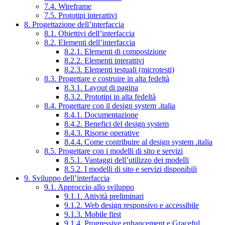
7.4. Wireframe
7.5. Prototipi interattivi
8. Progettazione dell’interfaccia
8.1. Obiettivi dell’interfaccia
8.2. Elementi dell’interfaccia
8.2.1. Elementi di composizione
8.2.2. Elementi interattivi
8.2.3. Elementi testuali (microtesti)
8.3. Progettare e costruire in alta fedeltà
8.3.1. Layout di pagina
8.3.2. Prototipi in alta fedeltà
8.4. Progettare con il design system .italia
8.4.1. Documentazione
8.4.2. Benefici del design system
8.4.3. Risorse operative
8.4.4. Come contribuire al design system .italia
8.5. Progettare con i modelli di sito e servizi
8.5.1. Vantaggi dell’utilizzo dei modelli
8.5.2. I modelli di sito e servizi disponibili
9. Sviluppo dell’interfaccia
9.1. Approccio allo sviluppo
9.1.1. Attività preliminari
9.1.2. Web design responsivo e accessibile
9.1.3. Mobile first
9.1.4. Progressive enhancement e Graceful