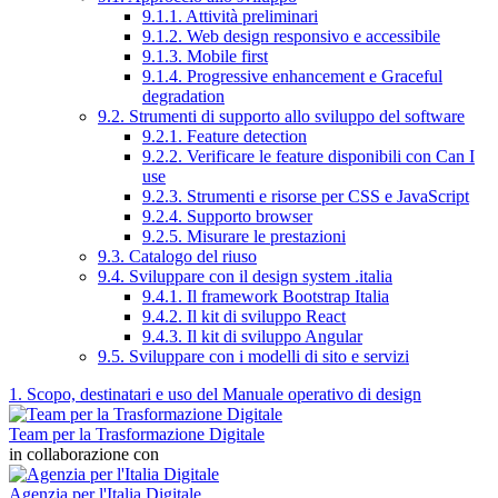
9.1.1. Attività preliminari
9.1.2. Web design responsivo e accessibile
9.1.3. Mobile first
9.1.4. Progressive enhancement e Graceful
degradation
9.2. Strumenti di supporto allo sviluppo del software
9.2.1. Feature detection
9.2.2. Verificare le feature disponibili con Can I
use
9.2.3. Strumenti e risorse per CSS e JavaScript
9.2.4. Supporto browser
9.2.5. Misurare le prestazioni
9.3. Catalogo del riuso
9.4. Sviluppare con il design system .italia
9.4.1. Il framework Bootstrap Italia
9.4.2. Il kit di sviluppo React
9.4.3. Il kit di sviluppo Angular
9.5. Sviluppare con i modelli di sito e servizi
1. Scopo, destinatari e uso del Manuale operativo di design
Team per la Trasformazione Digitale
in collaborazione con
Agenzia per l'Italia Digitale