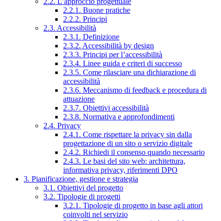
2.2. L’approccio progettuale
2.2.1. Buone pratiche
2.2.2. Principi
2.3. Accessibilità
2.3.1. Definizione
2.3.2. Accessibilità by design
2.3.3. Principi per l’accessibilità
2.3.4. Linee guida e criteri di successo
2.3.5. Come rilasciare una dichiarazione di
accessibilità
2.3.6. Meccanismo di feedback e procedura di
attuazione
2.3.7. Obiettivi accessibilità
2.3.8. Normativa e approfondimenti
2.4. Privacy
2.4.1. Come rispettare la privacy sin dalla
progettazione di un sito o servizio digitale
2.4.2. Richiedi il consenso quando necessario
2.4.3. Le basi del sito web: architettura,
informativa privacy, riferimenti DPO
3. Pianificazione, gestione e strategia
3.1. Obiettivi del progetto
3.2. Tipologie di progetti
3.2.1. Tipologie di progetto in base agli attori
coinvolti nel servizio