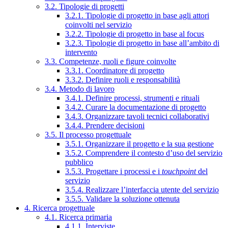
3.2. Tipologie di progetti
3.2.1. Tipologie di progetto in base agli attori
coinvolti nel servizio
3.2.2. Tipologie di progetto in base al focus
3.2.3. Tipologie di progetto in base all’ambito di
intervento
3.3. Competenze, ruoli e figure coinvolte
3.3.1. Coordinatore di progetto
3.3.2. Definire ruoli e responsabilità
3.4. Metodo di lavoro
3.4.1. Definire processi, strumenti e rituali
3.4.2. Curare la documentazione di progetto
3.4.3. Organizzare tavoli tecnici collaborativi
3.4.4. Prendere decisioni
3.5. Il processo progettuale
3.5.1. Organizzare il progetto e la sua gestione
3.5.2. Comprendere il contesto d’uso del servizio
pubblico
3.5.3. Progettare i processi e i
touchpoint
del
servizio
3.5.4. Realizzare l’interfaccia utente del servizio
3.5.5. Validare la soluzione ottenuta
4. Ricerca progettuale
4.1. Ricerca primaria
4.1.1. Interviste