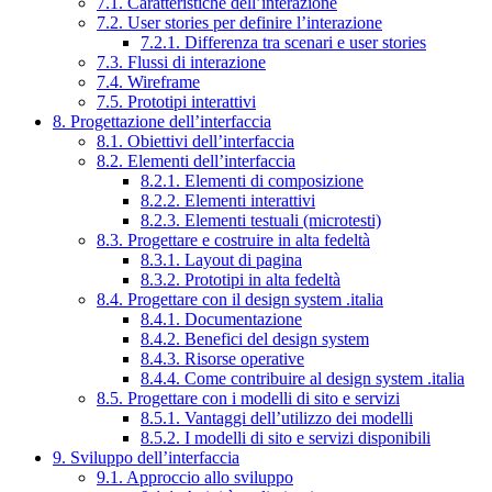
7.1. Caratteristiche dell’interazione
7.2. User stories per definire l’interazione
7.2.1. Differenza tra scenari e user stories
7.3. Flussi di interazione
7.4. Wireframe
7.5. Prototipi interattivi
8. Progettazione dell’interfaccia
8.1. Obiettivi dell’interfaccia
8.2. Elementi dell’interfaccia
8.2.1. Elementi di composizione
8.2.2. Elementi interattivi
8.2.3. Elementi testuali (microtesti)
8.3. Progettare e costruire in alta fedeltà
8.3.1. Layout di pagina
8.3.2. Prototipi in alta fedeltà
8.4. Progettare con il design system .italia
8.4.1. Documentazione
8.4.2. Benefici del design system
8.4.3. Risorse operative
8.4.4. Come contribuire al design system .italia
8.5. Progettare con i modelli di sito e servizi
8.5.1. Vantaggi dell’utilizzo dei modelli
8.5.2. I modelli di sito e servizi disponibili
9. Sviluppo dell’interfaccia
9.1. Approccio allo sviluppo