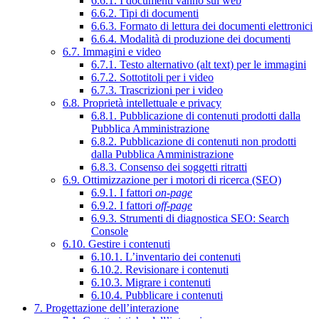
6.6.1. I documenti vanno sul web
6.6.2. Tipi di documenti
6.6.3. Formato di lettura dei documenti elettronici
6.6.4. Modalità di produzione dei documenti
6.7. Immagini e video
6.7.1. Testo alternativo (alt text) per le immagini
6.7.2. Sottotitoli per i video
6.7.3. Trascrizioni per i video
6.8. Proprietà intellettuale e privacy
6.8.1. Pubblicazione di contenuti prodotti dalla
Pubblica Amministrazione
6.8.2. Pubblicazione di contenuti non prodotti
dalla Pubblica Amministrazione
6.8.3. Consenso dei soggetti ritratti
6.9. Ottimizzazione per i motori di ricerca (SEO)
6.9.1. I fattori
on-page
6.9.2. I fattori
off-page
6.9.3. Strumenti di diagnostica SEO: Search
Console
6.10. Gestire i contenuti
6.10.1. L’inventario dei contenuti
6.10.2. Revisionare i contenuti
6.10.3. Migrare i contenuti
6.10.4. Pubblicare i contenuti
7. Progettazione dell’interazione