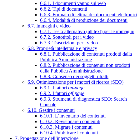
6.6.1. I documenti vanno sul web
6.6.2. Tipi di documenti
6.6.3. Formato di lettura dei documenti elettronici
6.6.4. Modalità di produzione dei documenti
6.7. Immagini e video
6.7.1. Testo alternativo (alt text) per le immagini
6.7.2. Sottotitoli per i video
6.7.3. Trascrizioni per i video
6.8. Proprietà intellettuale e privacy
6.8.1. Pubblicazione di contenuti prodotti dalla
Pubblica Amministrazione
6.8.2. Pubblicazione di contenuti non prodotti
dalla Pubblica Amministrazione
6.8.3. Consenso dei soggetti ritratti
6.9. Ottimizzazione per i motori di ricerca (SEO)
6.9.1. I fattori
on-page
6.9.2. I fattori
off-page
6.9.3. Strumenti di diagnostica SEO: Search
Console
6.10. Gestire i contenuti
6.10.1. L’inventario dei contenuti
6.10.2. Revisionare i contenuti
6.10.3. Migrare i contenuti
6.10.4. Pubblicare i contenuti
7. Progettazione dell’interazione