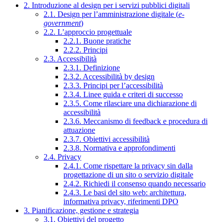
2. Introduzione al design per i servizi pubblici digitali
2.1. Design per l’amministrazione digitale (
e-
government
)
2.2. L’approccio progettuale
2.2.1. Buone pratiche
2.2.2. Principi
2.3. Accessibilità
2.3.1. Definizione
2.3.2. Accessibilità by design
2.3.3. Principi per l’accessibilità
2.3.4. Linee guida e criteri di successo
2.3.5. Come rilasciare una dichiarazione di
accessibilità
2.3.6. Meccanismo di feedback e procedura di
attuazione
2.3.7. Obiettivi accessibilità
2.3.8. Normativa e approfondimenti
2.4. Privacy
2.4.1. Come rispettare la privacy sin dalla
progettazione di un sito o servizio digitale
2.4.2. Richiedi il consenso quando necessario
2.4.3. Le basi del sito web: architettura,
informativa privacy, riferimenti DPO
3. Pianificazione, gestione e strategia
3.1. Obiettivi del progetto