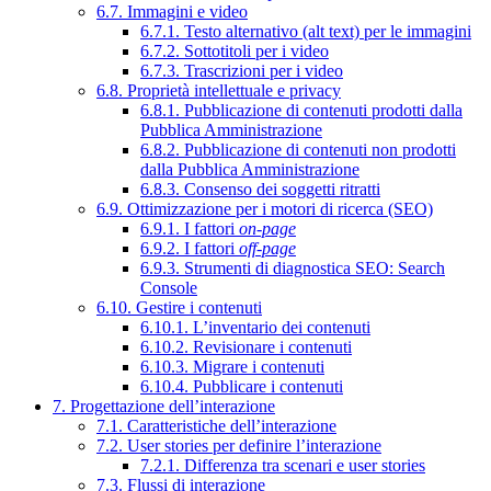
6.7. Immagini e video
6.7.1. Testo alternativo (alt text) per le immagini
6.7.2. Sottotitoli per i video
6.7.3. Trascrizioni per i video
6.8. Proprietà intellettuale e privacy
6.8.1. Pubblicazione di contenuti prodotti dalla
Pubblica Amministrazione
6.8.2. Pubblicazione di contenuti non prodotti
dalla Pubblica Amministrazione
6.8.3. Consenso dei soggetti ritratti
6.9. Ottimizzazione per i motori di ricerca (SEO)
6.9.1. I fattori
on-page
6.9.2. I fattori
off-page
6.9.3. Strumenti di diagnostica SEO: Search
Console
6.10. Gestire i contenuti
6.10.1. L’inventario dei contenuti
6.10.2. Revisionare i contenuti
6.10.3. Migrare i contenuti
6.10.4. Pubblicare i contenuti
7. Progettazione dell’interazione
7.1. Caratteristiche dell’interazione
7.2. User stories per definire l’interazione
7.2.1. Differenza tra scenari e user stories
7.3. Flussi di interazione