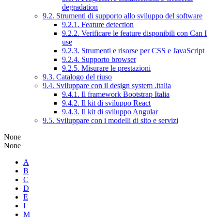
degradation
9.2. Strumenti di supporto allo sviluppo del software
9.2.1. Feature detection
9.2.2. Verificare le feature disponibili con Can I
use
9.2.3. Strumenti e risorse per CSS e JavaScript
9.2.4. Supporto browser
9.2.5. Misurare le prestazioni
9.3. Catalogo del riuso
9.4. Sviluppare con il design system .italia
9.4.1. Il framework Bootstrap Italia
9.4.2. Il kit di sviluppo React
9.4.3. Il kit di sviluppo Angular
9.5. Sviluppare con i modelli di sito e servizi
None
None
A
B
C
D
E
I
M