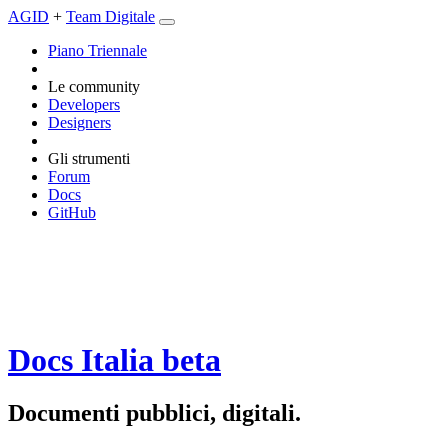
AGID
+
Team Digitale
Piano Triennale
Le community
Developers
Designers
Gli strumenti
Forum
Docs
GitHub
Docs Italia
beta
Documenti pubblici, digitali.