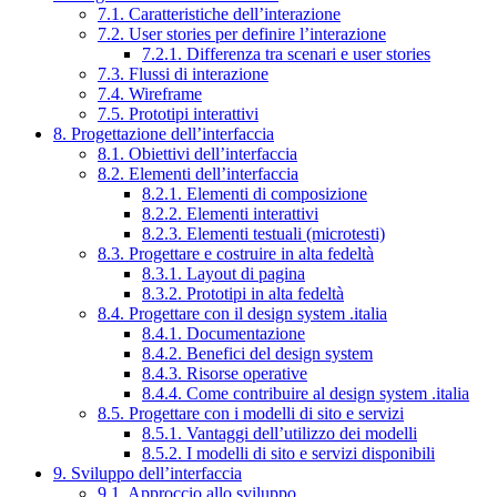
7.1. Caratteristiche dell’interazione
7.2. User stories per definire l’interazione
7.2.1. Differenza tra scenari e user stories
7.3. Flussi di interazione
7.4. Wireframe
7.5. Prototipi interattivi
8. Progettazione dell’interfaccia
8.1. Obiettivi dell’interfaccia
8.2. Elementi dell’interfaccia
8.2.1. Elementi di composizione
8.2.2. Elementi interattivi
8.2.3. Elementi testuali (microtesti)
8.3. Progettare e costruire in alta fedeltà
8.3.1. Layout di pagina
8.3.2. Prototipi in alta fedeltà
8.4. Progettare con il design system .italia
8.4.1. Documentazione
8.4.2. Benefici del design system
8.4.3. Risorse operative
8.4.4. Come contribuire al design system .italia
8.5. Progettare con i modelli di sito e servizi
8.5.1. Vantaggi dell’utilizzo dei modelli
8.5.2. I modelli di sito e servizi disponibili
9. Sviluppo dell’interfaccia
9.1. Approccio allo sviluppo