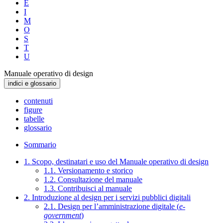
E
I
M
O
S
T
U
Manuale operativo di design
indici e glossario
contenuti
figure
tabelle
glossario
Sommario
1. Scopo, destinatari e uso del Manuale operativo di design
1.1. Versionamento e storico
1.2. Consultazione del manuale
1.3. Contribuisci al manuale
2. Introduzione al design per i servizi pubblici digitali
2.1. Design per l’amministrazione digitale (
e-
government
)