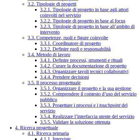
3.2. Tipologie di progetti
3.2.1. Tipologie di progetto in base agli attori
coinvolti nel servizio
3.2.2. Tipologie di progetto in base al focus
3.2.3. Tipologie di progetto in base all’ambito di
intervento
3.3. Competenze, ruoli e figure coinvolte
3.3.1. Coordinatore di progetto
3.3.2. Definire ruoli e responsabilità
3.4. Metodo di lavoro
3.4.1. Definire processi, strumenti e rituali
3.4.2. Curare la documentazione di progetto
3.4.3. Organizzare tavoli tecnici collaborativi
3.4.4. Prendere decisioni
3.5. Il processo progettuale
3.5.1. Organizzare il progetto e la sua gestione
3.5.2. Comprendere il contesto d’uso del servizio
pubblico
3.5.3. Progettare i processi e i
touchpoint
del
servizio
3.5.4. Realizzare l’interfaccia utente del servizio
3.5.5. Validare la soluzione ottenuta
4. Ricerca progettuale
4.1. Ricerca primaria
4.1.1. Interviste