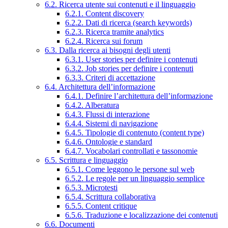
6.2. Ricerca utente sui contenuti e il linguaggio
6.2.1. Content discovery
6.2.2. Dati di ricerca (search keywords)
6.2.3. Ricerca tramite analytics
6.2.4. Ricerca sui forum
6.3. Dalla ricerca ai bisogni degli utenti
6.3.1. User stories per definire i contenuti
6.3.2. Job stories per definire i contenuti
6.3.3. Criteri di accettazione
6.4. Architettura dell’informazione
6.4.1. Definire l’architettura dell’informazione
6.4.2. Alberatura
6.4.3. Flussi di interazione
6.4.4. Sistemi di navigazione
6.4.5. Tipologie di contenuto (content type)
6.4.6. Ontologie e standard
6.4.7. Vocabolari controllati e tassonomie
6.5. Scrittura e linguaggio
6.5.1. Come leggono le persone sul web
6.5.2. Le regole per un linguaggio semplice
6.5.3. Microtesti
6.5.4. Scrittura collaborativa
6.5.5. Content critique
6.5.6. Traduzione e localizzazione dei contenuti
6.6. Documenti