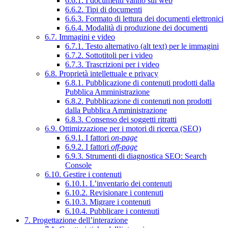
6.6.1. I documenti vanno sul web
6.6.2. Tipi di documenti
6.6.3. Formato di lettura dei documenti elettronici
6.6.4. Modalità di produzione dei documenti
6.7. Immagini e video
6.7.1. Testo alternativo (alt text) per le immagini
6.7.2. Sottotitoli per i video
6.7.3. Trascrizioni per i video
6.8. Proprietà intellettuale e privacy
6.8.1. Pubblicazione di contenuti prodotti dalla
Pubblica Amministrazione
6.8.2. Pubblicazione di contenuti non prodotti
dalla Pubblica Amministrazione
6.8.3. Consenso dei soggetti ritratti
6.9. Ottimizzazione per i motori di ricerca (SEO)
6.9.1. I fattori
on-page
6.9.2. I fattori
off-page
6.9.3. Strumenti di diagnostica SEO: Search
Console
6.10. Gestire i contenuti
6.10.1. L’inventario dei contenuti
6.10.2. Revisionare i contenuti
6.10.3. Migrare i contenuti
6.10.4. Pubblicare i contenuti
7. Progettazione dell’interazione