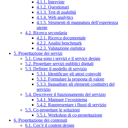
4.1.1. Interviste
4.1.2. Questionari
4.1.3. Test di usabilità
4.1.4. Web analytics
4.1.5. Strumenti di mappatura dell’esperienza
utente
4.2. Ricerca secondaria
4.2.1. Ricerca documentale
4.2.2. Analisi benchmark
4.2.3. Valutazione euristica
5. Progettazione dei servizi
5.1. Cosa sono i servizi e il service design
5.2. Progettare servizi pubblici digitali
5.3. Definire il modello di servizio
5.3.1. Identificare gli attori coinvolti
5.3.2. Formulare la proposta di valore
5.3.3. Inquadrare gli elementi costitutivi del
servizio
5.4. Descrivere il funzionamento del servizio
5.4.1. Mappare l’ecosistema
5.4.2. Rappresentare i flussi di servizio
5.5. Co-progettare le soluzioni
5.5.1. Workshop di co-progettazione
6. Progettazione dei contenuti
6.1. Cos’è il content design