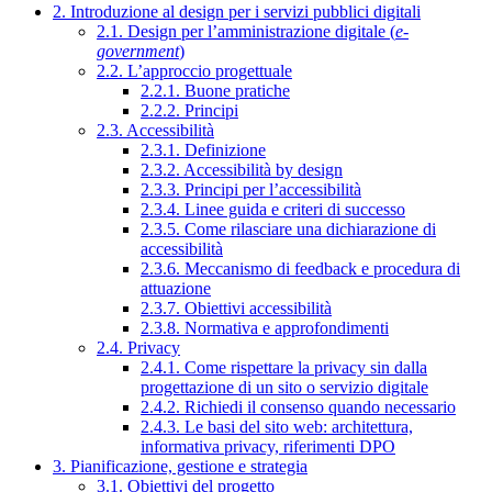
2. Introduzione al design per i servizi pubblici digitali
2.1. Design per l’amministrazione digitale (
e-
government
)
2.2. L’approccio progettuale
2.2.1. Buone pratiche
2.2.2. Principi
2.3. Accessibilità
2.3.1. Definizione
2.3.2. Accessibilità by design
2.3.3. Principi per l’accessibilità
2.3.4. Linee guida e criteri di successo
2.3.5. Come rilasciare una dichiarazione di
accessibilità
2.3.6. Meccanismo di feedback e procedura di
attuazione
2.3.7. Obiettivi accessibilità
2.3.8. Normativa e approfondimenti
2.4. Privacy
2.4.1. Come rispettare la privacy sin dalla
progettazione di un sito o servizio digitale
2.4.2. Richiedi il consenso quando necessario
2.4.3. Le basi del sito web: architettura,
informativa privacy, riferimenti DPO
3. Pianificazione, gestione e strategia
3.1. Obiettivi del progetto