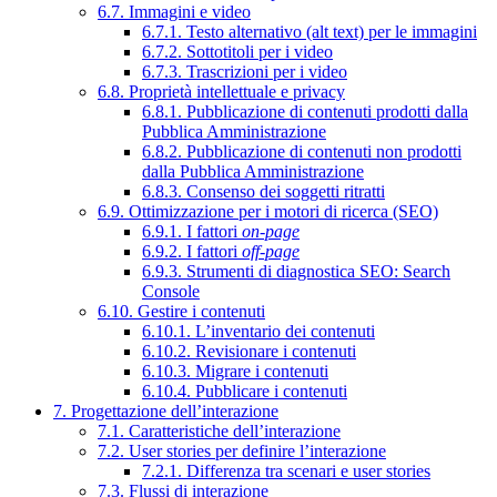
6.7. Immagini e video
6.7.1. Testo alternativo (alt text) per le immagini
6.7.2. Sottotitoli per i video
6.7.3. Trascrizioni per i video
6.8. Proprietà intellettuale e privacy
6.8.1. Pubblicazione di contenuti prodotti dalla
Pubblica Amministrazione
6.8.2. Pubblicazione di contenuti non prodotti
dalla Pubblica Amministrazione
6.8.3. Consenso dei soggetti ritratti
6.9. Ottimizzazione per i motori di ricerca (SEO)
6.9.1. I fattori
on-page
6.9.2. I fattori
off-page
6.9.3. Strumenti di diagnostica SEO: Search
Console
6.10. Gestire i contenuti
6.10.1. L’inventario dei contenuti
6.10.2. Revisionare i contenuti
6.10.3. Migrare i contenuti
6.10.4. Pubblicare i contenuti
7. Progettazione dell’interazione
7.1. Caratteristiche dell’interazione
7.2. User stories per definire l’interazione
7.2.1. Differenza tra scenari e user stories
7.3. Flussi di interazione