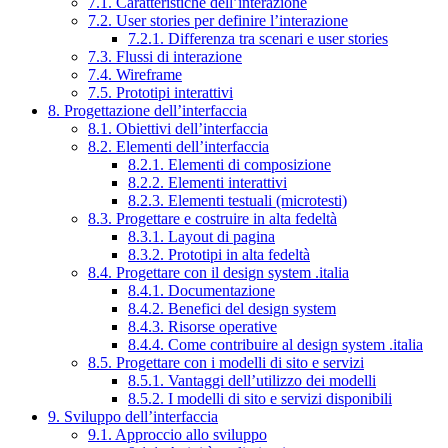
7.1. Caratteristiche dell’interazione
7.2. User stories per definire l’interazione
7.2.1. Differenza tra scenari e user stories
7.3. Flussi di interazione
7.4. Wireframe
7.5. Prototipi interattivi
8. Progettazione dell’interfaccia
8.1. Obiettivi dell’interfaccia
8.2. Elementi dell’interfaccia
8.2.1. Elementi di composizione
8.2.2. Elementi interattivi
8.2.3. Elementi testuali (microtesti)
8.3. Progettare e costruire in alta fedeltà
8.3.1. Layout di pagina
8.3.2. Prototipi in alta fedeltà
8.4. Progettare con il design system .italia
8.4.1. Documentazione
8.4.2. Benefici del design system
8.4.3. Risorse operative
8.4.4. Come contribuire al design system .italia
8.5. Progettare con i modelli di sito e servizi
8.5.1. Vantaggi dell’utilizzo dei modelli
8.5.2. I modelli di sito e servizi disponibili
9. Sviluppo dell’interfaccia
9.1. Approccio allo sviluppo