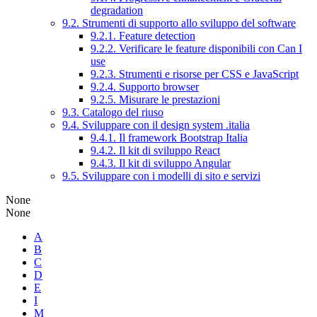
degradation
9.2. Strumenti di supporto allo sviluppo del software
9.2.1. Feature detection
9.2.2. Verificare le feature disponibili con Can I
use
9.2.3. Strumenti e risorse per CSS e JavaScript
9.2.4. Supporto browser
9.2.5. Misurare le prestazioni
9.3. Catalogo del riuso
9.4. Sviluppare con il design system .italia
9.4.1. Il framework Bootstrap Italia
9.4.2. Il kit di sviluppo React
9.4.3. Il kit di sviluppo Angular
9.5. Sviluppare con i modelli di sito e servizi
None
None
A
B
C
D
E
I
M