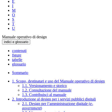
E
I
M
O
S
T
U
Manuale operativo di design
indici e glossario
contenuti
figure
tabelle
glossario
Sommario
1. Scopo, destinatari e uso del Manuale operativo di design
1.1. Versionamento e storico
1.2. Consultazione del manuale
1.3. Contribuisci al manuale
2. Introduzione al design per i servizi pubblici digitali
2.1. Design per l’amministrazione digitale (
e-
government
)