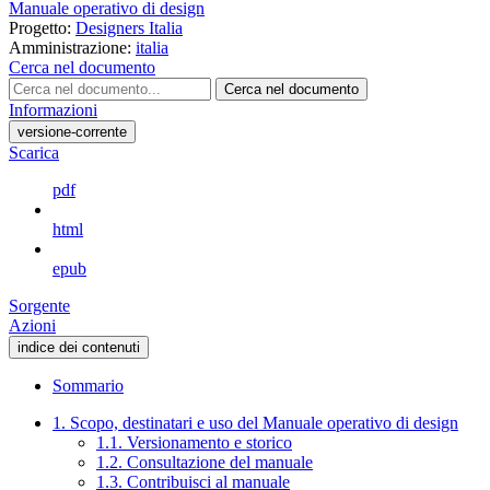
Manuale operativo di design
Progetto:
Designers Italia
Amministrazione:
italia
Cerca nel documento
Cerca nel documento
Informazioni
versione-corrente
Scarica
pdf
html
epub
Sorgente
Azioni
indice dei contenuti
Sommario
1. Scopo, destinatari e uso del Manuale operativo di design
1.1. Versionamento e storico
1.2. Consultazione del manuale
1.3. Contribuisci al manuale