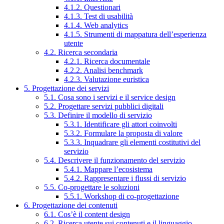
4.1.2. Questionari
4.1.3. Test di usabilità
4.1.4. Web analytics
4.1.5. Strumenti di mappatura dell’esperienza
utente
4.2. Ricerca secondaria
4.2.1. Ricerca documentale
4.2.2. Analisi benchmark
4.2.3. Valutazione euristica
5. Progettazione dei servizi
5.1. Cosa sono i servizi e il service design
5.2. Progettare servizi pubblici digitali
5.3. Definire il modello di servizio
5.3.1. Identificare gli attori coinvolti
5.3.2. Formulare la proposta di valore
5.3.3. Inquadrare gli elementi costitutivi del
servizio
5.4. Descrivere il funzionamento del servizio
5.4.1. Mappare l’ecosistema
5.4.2. Rappresentare i flussi di servizio
5.5. Co-progettare le soluzioni
5.5.1. Workshop di co-progettazione
6. Progettazione dei contenuti
6.1. Cos’è il content design
6.2. Ricerca utente sui contenuti e il linguaggio