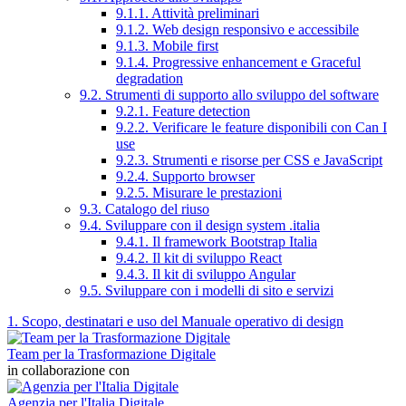
9.1.1. Attività preliminari
9.1.2. Web design responsivo e accessibile
9.1.3. Mobile first
9.1.4. Progressive enhancement e Graceful
degradation
9.2. Strumenti di supporto allo sviluppo del software
9.2.1. Feature detection
9.2.2. Verificare le feature disponibili con Can I
use
9.2.3. Strumenti e risorse per CSS e JavaScript
9.2.4. Supporto browser
9.2.5. Misurare le prestazioni
9.3. Catalogo del riuso
9.4. Sviluppare con il design system .italia
9.4.1. Il framework Bootstrap Italia
9.4.2. Il kit di sviluppo React
9.4.3. Il kit di sviluppo Angular
9.5. Sviluppare con i modelli di sito e servizi
1. Scopo, destinatari e uso del Manuale operativo di design
Team per la Trasformazione Digitale
in collaborazione con
Agenzia per l'Italia Digitale