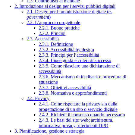
1.3. Contribuisci al manuale
2. Introduzione al design per i servizi pubblici digitali
2.1. Design per l’amministrazione digitale (
e-
government
)
2.2. L’approccio progettuale
2.2.1. Buone pratiche
2.2.2. Principi
2.3. Accessibilità
2.3.1. Definizione
2.3.2. Accessibilità by design
2.3.3. Principi per l’accessibilità
2.3.4. Linee guida e criteri di successo
2.3.5. Come rilasciare una dichiarazione di
accessibilità
2.3.6. Meccanismo di feedback e procedura di
attuazione
2.3.7. Obiettivi accessibilità
2.3.8. Normativa e approfondimenti
2.4. Privacy
2.4.1. Come rispettare la privacy sin dalla
progettazione di un sito o servizio digitale
2.4.2. Richiedi il consenso quando necessario
2.4.3. Le basi del sito web: architettura,
informativa privacy, riferimenti DPO
3. Pianificazione, gestione e strategia