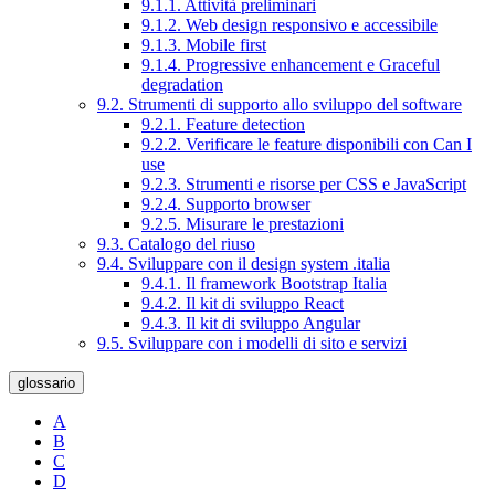
9.1.1. Attività preliminari
9.1.2. Web design responsivo e accessibile
9.1.3. Mobile first
9.1.4. Progressive enhancement e Graceful
degradation
9.2. Strumenti di supporto allo sviluppo del software
9.2.1. Feature detection
9.2.2. Verificare le feature disponibili con Can I
use
9.2.3. Strumenti e risorse per CSS e JavaScript
9.2.4. Supporto browser
9.2.5. Misurare le prestazioni
9.3. Catalogo del riuso
9.4. Sviluppare con il design system .italia
9.4.1. Il framework Bootstrap Italia
9.4.2. Il kit di sviluppo React
9.4.3. Il kit di sviluppo Angular
9.5. Sviluppare con i modelli di sito e servizi
glossario
A
B
C
D