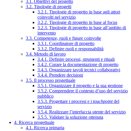
3.1. Obiettivi del progetto
3.2. Tipologie di progetti
3.2.1. Tipologie di progetto in base agli attori
coinvolti nel servizio
3.2.2. Tipologie di progetto in base al focus
3.2.3. Tipologie di progetto in base all’ambito di
intervento
3.3. Competenze, ruoli e figure coinvolte
3.3.1. Coordinatore di progetto
3.3.2. Definire ruoli e responsabilità
3.4. Metodo di lavoro
3.4.1. Definire processi, strumenti e rituali
3.4.2. Curare la documentazione di progetto
3.4.3. Organizzare tavoli tecnici collaborativi
3.4.4. Prendere decisioni
3.5. Il processo progettuale
3.5.1. Organizzare il progetto e la sua gestione
3.5.2. Comprendere il contesto d’uso del servizio
pubblico
3.5.3. Progettare i processi e i
touchpoint
del
servizio
3.5.4. Realizzare l’interfaccia utente del servizio
3.5.5. Validare la soluzione ottenuta
4. Ricerca progettuale
4.1. Ricerca primaria