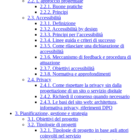
2.2. L’approccio progettuale
2.2.1. Buone pratiche
2.2.2. Principi
2.3. Accessibilità
2.3.1. Definizione
2.3.2. Accessibilità by design
2.3.3. Principi per l’accessibilità
2.3.4. Linee guida e criteri di successo
2.3.5. Come rilasciare una dichiarazione di
accessibilità
2.3.6. Meccanismo di feedback e procedura di
attuazione
2.3.7. Obiettivi accessibilità
2.3.8. Normativa e approfondimenti
2.4. Privacy
2.4.1. Come rispettare la privacy sin dalla
progettazione di un sito o servizio digitale
2.4.2. Richiedi il consenso quando necessario
2.4.3. Le basi del sito web: architettura,
informativa privacy, riferimenti DPO
3. Pianificazione, gestione e strategia
3.1. Obiettivi del progetto
3.2. Tipologie di progetti
3.2.1. Tipologie di progetto in base agli attori
coinvolti nel servizio