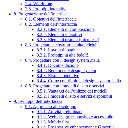
7.4. Wireframe
7.5. Prototipi interattivi
8. Progettazione dell’interfaccia
8.1. Obiettivi dell’interfaccia
8.2. Elementi dell’interfaccia
8.2.1. Elementi di composizione
8.2.2. Elementi interattivi
8.2.3. Elementi testuali (microtesti)
8.3. Progettare e costruire in alta fedeltà
8.3.1. Layout di pagina
8.3.2. Prototipi in alta fedeltà
8.4. Progettare con il design system .italia
8.4.1. Documentazione
8.4.2. Benefici del design system
8.4.3. Risorse operative
8.4.4. Come contribuire al design system .italia
8.5. Progettare con i modelli di sito e servizi
8.5.1. Vantaggi dell’utilizzo dei modelli
8.5.2. I modelli di sito e servizi disponibili
9. Sviluppo dell’interfaccia
9.1. Approccio allo sviluppo
9.1.1. Attività preliminari
9.1.2. Web design responsivo e accessibile
9.1.3. Mobile first
9.1.4. Progressive enhancement e Graceful