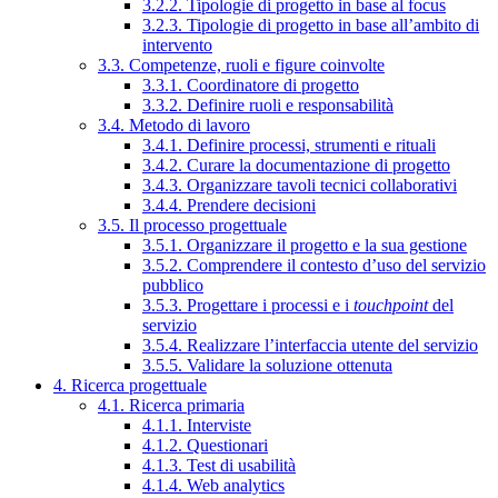
3.2.2. Tipologie di progetto in base al focus
3.2.3. Tipologie di progetto in base all’ambito di
intervento
3.3. Competenze, ruoli e figure coinvolte
3.3.1. Coordinatore di progetto
3.3.2. Definire ruoli e responsabilità
3.4. Metodo di lavoro
3.4.1. Definire processi, strumenti e rituali
3.4.2. Curare la documentazione di progetto
3.4.3. Organizzare tavoli tecnici collaborativi
3.4.4. Prendere decisioni
3.5. Il processo progettuale
3.5.1. Organizzare il progetto e la sua gestione
3.5.2. Comprendere il contesto d’uso del servizio
pubblico
3.5.3. Progettare i processi e i
touchpoint
del
servizio
3.5.4. Realizzare l’interfaccia utente del servizio
3.5.5. Validare la soluzione ottenuta
4. Ricerca progettuale
4.1. Ricerca primaria
4.1.1. Interviste
4.1.2. Questionari
4.1.3. Test di usabilità
4.1.4. Web analytics