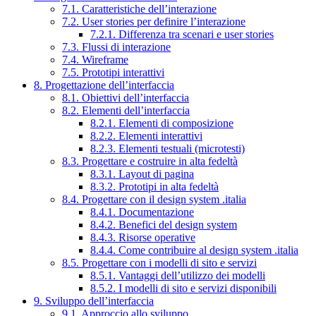
7.1. Caratteristiche dell’interazione
7.2. User stories per definire l’interazione
7.2.1. Differenza tra scenari e user stories
7.3. Flussi di interazione
7.4. Wireframe
7.5. Prototipi interattivi
8. Progettazione dell’interfaccia
8.1. Obiettivi dell’interfaccia
8.2. Elementi dell’interfaccia
8.2.1. Elementi di composizione
8.2.2. Elementi interattivi
8.2.3. Elementi testuali (microtesti)
8.3. Progettare e costruire in alta fedeltà
8.3.1. Layout di pagina
8.3.2. Prototipi in alta fedeltà
8.4. Progettare con il design system .italia
8.4.1. Documentazione
8.4.2. Benefici del design system
8.4.3. Risorse operative
8.4.4. Come contribuire al design system .italia
8.5. Progettare con i modelli di sito e servizi
8.5.1. Vantaggi dell’utilizzo dei modelli
8.5.2. I modelli di sito e servizi disponibili
9. Sviluppo dell’interfaccia
9.1. Approccio allo sviluppo