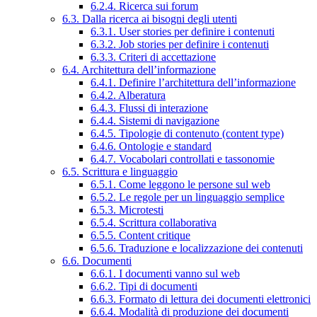
6.2.4. Ricerca sui forum
6.3. Dalla ricerca ai bisogni degli utenti
6.3.1. User stories per definire i contenuti
6.3.2. Job stories per definire i contenuti
6.3.3. Criteri di accettazione
6.4. Architettura dell’informazione
6.4.1. Definire l’architettura dell’informazione
6.4.2. Alberatura
6.4.3. Flussi di interazione
6.4.4. Sistemi di navigazione
6.4.5. Tipologie di contenuto (content type)
6.4.6. Ontologie e standard
6.4.7. Vocabolari controllati e tassonomie
6.5. Scrittura e linguaggio
6.5.1. Come leggono le persone sul web
6.5.2. Le regole per un linguaggio semplice
6.5.3. Microtesti
6.5.4. Scrittura collaborativa
6.5.5. Content critique
6.5.6. Traduzione e localizzazione dei contenuti
6.6. Documenti
6.6.1. I documenti vanno sul web
6.6.2. Tipi di documenti
6.6.3. Formato di lettura dei documenti elettronici
6.6.4. Modalità di produzione dei documenti