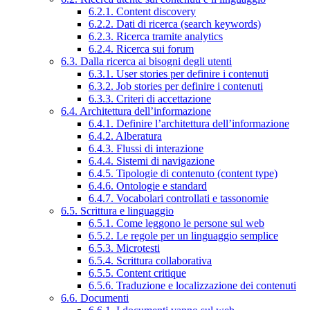
6.2.1. Content discovery
6.2.2. Dati di ricerca (search keywords)
6.2.3. Ricerca tramite analytics
6.2.4. Ricerca sui forum
6.3. Dalla ricerca ai bisogni degli utenti
6.3.1. User stories per definire i contenuti
6.3.2. Job stories per definire i contenuti
6.3.3. Criteri di accettazione
6.4. Architettura dell’informazione
6.4.1. Definire l’architettura dell’informazione
6.4.2. Alberatura
6.4.3. Flussi di interazione
6.4.4. Sistemi di navigazione
6.4.5. Tipologie di contenuto (content type)
6.4.6. Ontologie e standard
6.4.7. Vocabolari controllati e tassonomie
6.5. Scrittura e linguaggio
6.5.1. Come leggono le persone sul web
6.5.2. Le regole per un linguaggio semplice
6.5.3. Microtesti
6.5.4. Scrittura collaborativa
6.5.5. Content critique
6.5.6. Traduzione e localizzazione dei contenuti
6.6. Documenti