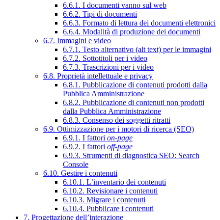
6.6.1. I documenti vanno sul web
6.6.2. Tipi di documenti
6.6.3. Formato di lettura dei documenti elettronici
6.6.4. Modalità di produzione dei documenti
6.7. Immagini e video
6.7.1. Testo alternativo (alt text) per le immagini
6.7.2. Sottotitoli per i video
6.7.3. Trascrizioni per i video
6.8. Proprietà intellettuale e privacy
6.8.1. Pubblicazione di contenuti prodotti dalla
Pubblica Amministrazione
6.8.2. Pubblicazione di contenuti non prodotti
dalla Pubblica Amministrazione
6.8.3. Consenso dei soggetti ritratti
6.9. Ottimizzazione per i motori di ricerca (SEO)
6.9.1. I fattori
on-page
6.9.2. I fattori
off-page
6.9.3. Strumenti di diagnostica SEO: Search
Console
6.10. Gestire i contenuti
6.10.1. L’inventario dei contenuti
6.10.2. Revisionare i contenuti
6.10.3. Migrare i contenuti
6.10.4. Pubblicare i contenuti
7. Progettazione dell’interazione