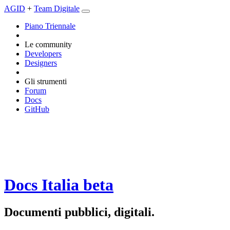
AGID
+
Team Digitale
Piano Triennale
Le community
Developers
Designers
Gli strumenti
Forum
Docs
GitHub
Docs Italia
beta
Documenti pubblici, digitali.