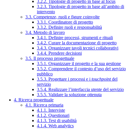
3.2.2. Tipologie di progetto in base al focus
3.2.3. Tipologie di progetto in base all’ambito di
intervento
3.3. Competenze, ruoli e figure coinvolte
3.3.1. Coordinatore di progetto
3.3.2. Definire ruoli e responsabilità
3.4. Metodo di lavoro
3.4.1. Definire processi, strumenti e rituali
3.4.2. Curare la documentazione di progetto
3.4.3. Organizzare tavoli tecnici collaborativi
3.4.4. Prendere decisioni
3.5. Il processo progettuale
3.5.1. Organizzare il progetto e la sua gestione
3.5.2. Comprendere il contesto d’uso del servizio
pubblico
3.5.3. Progettare i processi e i
touchpoint
del
servizio
3.5.4. Realizzare l’interfaccia utente del servizio
3.5.5. Validare la soluzione ottenuta
4. Ricerca progettuale
4.1. Ricerca primaria
4.1.1. Interviste
4.1.2. Questionari
4.1.3. Test di usabilità
4.1.4. Web analytics