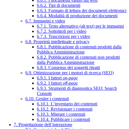
6.6.1. I documenti vanno sul web
6.6.2. Tipi di documenti
6.6.3. Formato di lettura dei documenti elettronici
6.6.4. Modalità di produzione dei documenti
6.7. Immagini e video
6.7.1. Testo alternativo (alt text) per le immagini
6.7.2. Sottotitoli per i video
6.7.3. Trascrizioni per i video
6.8. Proprietà intellettuale e privacy
6.8.1. Pubblicazione di contenuti prodotti dalla
Pubblica Amministrazione
6.8.2. Pubblicazione di contenuti non prodotti
dalla Pubblica Amministrazione
6.8.3. Consenso dei soggetti ritratti
6.9. Ottimizzazione per i motori di ricerca (SEO)
6.9.1. I fattori
on-page
6.9.2. I fattori
off-page
6.9.3. Strumenti di diagnostica SEO: Search
Console
6.10. Gestire i contenuti
6.10.1. L’inventario dei contenuti
6.10.2. Revisionare i contenuti
6.10.3. Migrare i contenuti
6.10.4. Pubblicare i contenuti
7. Progettazione dell’interazione