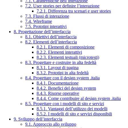
7.1. Caratteristiche dell’interazione
7.2. User stories per definire l’interazione
7.2.1. Differenza tra scenari e user stories
7.3. Flussi di interazione
7.4. Wireframe
7.5. Prototipi interattivi
8. Progettazione dell’interfaccia
8.1. Obiettivi dell’interfaccia
8.2. Elementi dell’interfaccia
8.2.1. Elementi di composizione
8.2.2. Elementi interattivi
8.2.3. Elementi testuali (microtesti)
8.3. Progettare e costruire in alta fedeltà
8.3.1. Layout di pagina
8.3.2. Prototipi in alta fedeltà
8.4. Progettare con il design system .italia
8.4.1. Documentazione
8.4.2. Benefici del design system
8.4.3. Risorse operative
8.4.4. Come contribuire al design system .italia
8.5. Progettare con i modelli di sito e servizi
8.5.1. Vantaggi dell’utilizzo dei modelli
8.5.2. I modelli di sito e servizi disponibili
9. Sviluppo dell’interfaccia
9.1. Approccio allo sviluppo