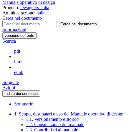
Manuale operativo di design
Progetto:
Designers Italia
Amministrazione:
italia
Cerca nel documento
Cerca nel documento
Informazioni
versione-corrente
Scarica
pdf
html
epub
Sorgente
Azioni
indice dei contenuti
Sommario
1. Scopo, destinatari e uso del Manuale operativo di design
1.1. Versionamento e storico
1.2. Consultazione del manuale
1.3. Contribuisci al manuale