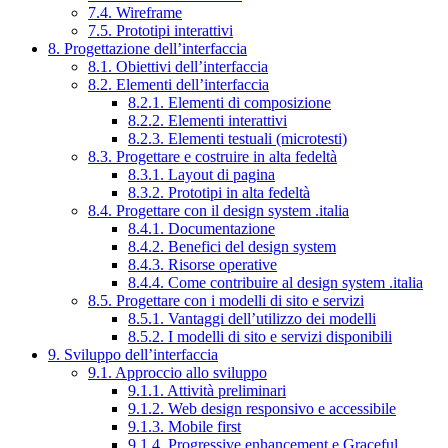
7.4. Wireframe
7.5. Prototipi interattivi
8. Progettazione dell’interfaccia
8.1. Obiettivi dell’interfaccia
8.2. Elementi dell’interfaccia
8.2.1. Elementi di composizione
8.2.2. Elementi interattivi
8.2.3. Elementi testuali (microtesti)
8.3. Progettare e costruire in alta fedeltà
8.3.1. Layout di pagina
8.3.2. Prototipi in alta fedeltà
8.4. Progettare con il design system .italia
8.4.1. Documentazione
8.4.2. Benefici del design system
8.4.3. Risorse operative
8.4.4. Come contribuire al design system .italia
8.5. Progettare con i modelli di sito e servizi
8.5.1. Vantaggi dell’utilizzo dei modelli
8.5.2. I modelli di sito e servizi disponibili
9. Sviluppo dell’interfaccia
9.1. Approccio allo sviluppo
9.1.1. Attività preliminari
9.1.2. Web design responsivo e accessibile
9.1.3. Mobile first
9.1.4. Progressive enhancement e Graceful