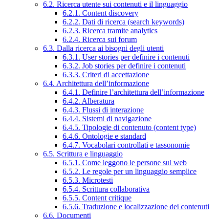
6.2. Ricerca utente sui contenuti e il linguaggio
6.2.1. Content discovery
6.2.2. Dati di ricerca (search keywords)
6.2.3. Ricerca tramite analytics
6.2.4. Ricerca sui forum
6.3. Dalla ricerca ai bisogni degli utenti
6.3.1. User stories per definire i contenuti
6.3.2. Job stories per definire i contenuti
6.3.3. Criteri di accettazione
6.4. Architettura dell’informazione
6.4.1. Definire l’architettura dell’informazione
6.4.2. Alberatura
6.4.3. Flussi di interazione
6.4.4. Sistemi di navigazione
6.4.5. Tipologie di contenuto (content type)
6.4.6. Ontologie e standard
6.4.7. Vocabolari controllati e tassonomie
6.5. Scrittura e linguaggio
6.5.1. Come leggono le persone sul web
6.5.2. Le regole per un linguaggio semplice
6.5.3. Microtesti
6.5.4. Scrittura collaborativa
6.5.5. Content critique
6.5.6. Traduzione e localizzazione dei contenuti
6.6. Documenti