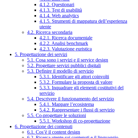
4.1.2. Questionari
4.1.3. Test di usabilità
4.1.4. Web analytics
4.1.5. Strumenti di mappatura dell’esperienza
utente
4.2. Ricerca secondaria
4.2.1. Ricerca documentale
4.2.2. Analisi benchmark
4.2.3. Valutazione euristica
5. Progettazione dei servizi
5.1. Cosa sono i servizi e il service design
5.2. Progettare servizi pubblici digitali
5.3. Definire il modello di servizio
5.3.1. Identificare gli attori coinvolti
5.3.2. Formulare la proposta di valore
5.3.3. Inquadrare gli elementi costitutivi del
servizio
5.4. Descrivere il funzionamento del servizio
5.4.1. Mappare l’ecosistema
5.4.2. Rappresentare i flussi di servizio
5.5. Co-progettare le soluzioni
5.5.1. Workshop di co-progettazione
6. Progettazione dei contenuti
6.1. Cos’è il content design
6.2. Ricerca utente sui contenuti e il linguaggio