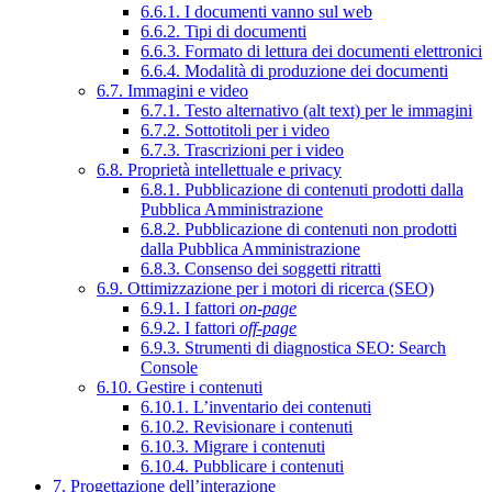
6.6.1. I documenti vanno sul web
6.6.2. Tipi di documenti
6.6.3. Formato di lettura dei documenti elettronici
6.6.4. Modalità di produzione dei documenti
6.7. Immagini e video
6.7.1. Testo alternativo (alt text) per le immagini
6.7.2. Sottotitoli per i video
6.7.3. Trascrizioni per i video
6.8. Proprietà intellettuale e privacy
6.8.1. Pubblicazione di contenuti prodotti dalla
Pubblica Amministrazione
6.8.2. Pubblicazione di contenuti non prodotti
dalla Pubblica Amministrazione
6.8.3. Consenso dei soggetti ritratti
6.9. Ottimizzazione per i motori di ricerca (SEO)
6.9.1. I fattori
on-page
6.9.2. I fattori
off-page
6.9.3. Strumenti di diagnostica SEO: Search
Console
6.10. Gestire i contenuti
6.10.1. L’inventario dei contenuti
6.10.2. Revisionare i contenuti
6.10.3. Migrare i contenuti
6.10.4. Pubblicare i contenuti
7. Progettazione dell’interazione