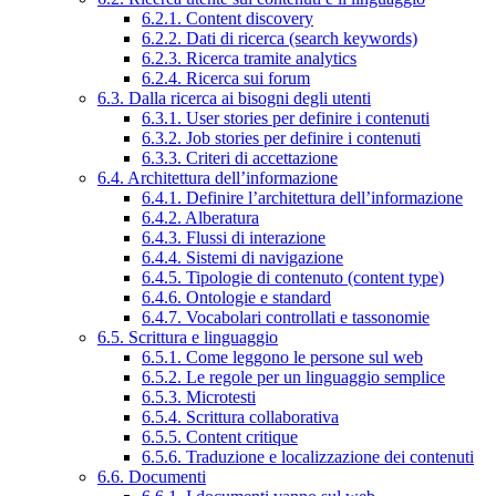
6.2.1. Content discovery
6.2.2. Dati di ricerca (search keywords)
6.2.3. Ricerca tramite analytics
6.2.4. Ricerca sui forum
6.3. Dalla ricerca ai bisogni degli utenti
6.3.1. User stories per definire i contenuti
6.3.2. Job stories per definire i contenuti
6.3.3. Criteri di accettazione
6.4. Architettura dell’informazione
6.4.1. Definire l’architettura dell’informazione
6.4.2. Alberatura
6.4.3. Flussi di interazione
6.4.4. Sistemi di navigazione
6.4.5. Tipologie di contenuto (content type)
6.4.6. Ontologie e standard
6.4.7. Vocabolari controllati e tassonomie
6.5. Scrittura e linguaggio
6.5.1. Come leggono le persone sul web
6.5.2. Le regole per un linguaggio semplice
6.5.3. Microtesti
6.5.4. Scrittura collaborativa
6.5.5. Content critique
6.5.6. Traduzione e localizzazione dei contenuti
6.6. Documenti