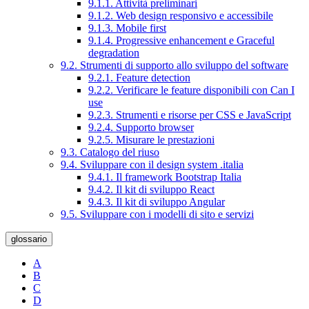
9.1.1. Attività preliminari
9.1.2. Web design responsivo e accessibile
9.1.3. Mobile first
9.1.4. Progressive enhancement e Graceful
degradation
9.2. Strumenti di supporto allo sviluppo del software
9.2.1. Feature detection
9.2.2. Verificare le feature disponibili con Can I
use
9.2.3. Strumenti e risorse per CSS e JavaScript
9.2.4. Supporto browser
9.2.5. Misurare le prestazioni
9.3. Catalogo del riuso
9.4. Sviluppare con il design system .italia
9.4.1. Il framework Bootstrap Italia
9.4.2. Il kit di sviluppo React
9.4.3. Il kit di sviluppo Angular
9.5. Sviluppare con i modelli di sito e servizi
glossario
A
B
C
D