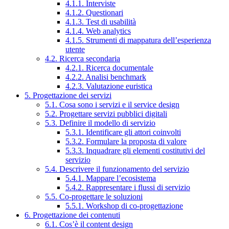
4.1.1. Interviste
4.1.2. Questionari
4.1.3. Test di usabilità
4.1.4. Web analytics
4.1.5. Strumenti di mappatura dell’esperienza
utente
4.2. Ricerca secondaria
4.2.1. Ricerca documentale
4.2.2. Analisi benchmark
4.2.3. Valutazione euristica
5. Progettazione dei servizi
5.1. Cosa sono i servizi e il service design
5.2. Progettare servizi pubblici digitali
5.3. Definire il modello di servizio
5.3.1. Identificare gli attori coinvolti
5.3.2. Formulare la proposta di valore
5.3.3. Inquadrare gli elementi costitutivi del
servizio
5.4. Descrivere il funzionamento del servizio
5.4.1. Mappare l’ecosistema
5.4.2. Rappresentare i flussi di servizio
5.5. Co-progettare le soluzioni
5.5.1. Workshop di co-progettazione
6. Progettazione dei contenuti
6.1. Cos’è il content design