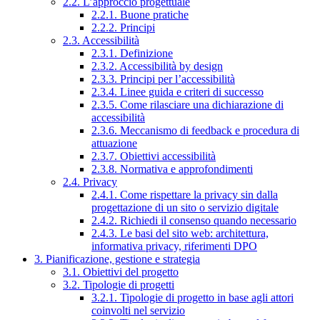
2.2. L’approccio progettuale
2.2.1. Buone pratiche
2.2.2. Principi
2.3. Accessibilità
2.3.1. Definizione
2.3.2. Accessibilità by design
2.3.3. Principi per l’accessibilità
2.3.4. Linee guida e criteri di successo
2.3.5. Come rilasciare una dichiarazione di
accessibilità
2.3.6. Meccanismo di feedback e procedura di
attuazione
2.3.7. Obiettivi accessibilità
2.3.8. Normativa e approfondimenti
2.4. Privacy
2.4.1. Come rispettare la privacy sin dalla
progettazione di un sito o servizio digitale
2.4.2. Richiedi il consenso quando necessario
2.4.3. Le basi del sito web: architettura,
informativa privacy, riferimenti DPO
3. Pianificazione, gestione e strategia
3.1. Obiettivi del progetto
3.2. Tipologie di progetti
3.2.1. Tipologie di progetto in base agli attori
coinvolti nel servizio