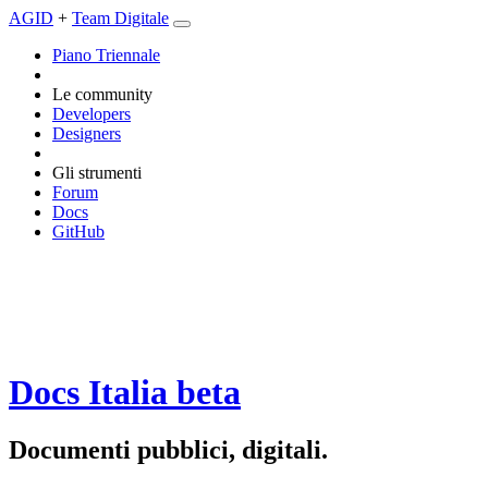
AGID
+
Team Digitale
Piano Triennale
Le community
Developers
Designers
Gli strumenti
Forum
Docs
GitHub
Docs Italia
beta
Documenti pubblici, digitali.