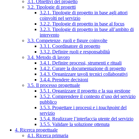
3.1. Obiettivi del progetto
3.2. Tipologie di progetti
3.2.1. Tipologie di progetto in base agli attori
coinvolti nel servizio
3.2.2. Tipologie di progetto in base al focus
3.2.3. Tipologie di progetto in base all’ambito di
intervento
3.3. Competenze, ruoli e figure coinvolte
3.3.1. Coordinatore di progetto
3.3.2. Definire ruoli e responsabilità
3.4. Metodo di lavoro
3.4.1. Definire processi, strumenti e rituali
3.4.2. Curare la documentazione di progetto
3.4.3. Organizzare tavoli tecnici collaborativi
3.4.4. Prendere decisioni
3.5. Il processo progettuale
3.5.1. Organizzare il progetto e la sua gestione
3.5.2. Comprendere il contesto d’uso del servizio
pubblico
3.5.3. Progettare i processi e i
touchpoint
del
servizio
3.5.4. Realizzare l’interfaccia utente del servizio
3.5.5. Validare la soluzione ottenuta
4. Ricerca progettuale
4.1. Ricerca primaria