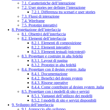
7.1. Caratteristiche dell’interazione
7.2. User stories per definire l’interazione
7.2.1. Differenza tra scenari e user stories
7.3. Flussi di interazione
7.4. Wireframe
7.5. Prototipi interattivi
8. Progettazione dell’interfaccia
8.1. Obiettivi dell’interfaccia
8.2. Elementi dell’interfaccia
8.2.1. Elementi di composizione
8.2.2. Elementi interattivi
8.2.3. Elementi testuali (microtesti)
8.3. Progettare e costruire in alta fedeltà
8.3.1. Layout di pagina
8.3.2. Prototipi in alta fedeltà
8.4. Progettare con il design system .italia
8.4.1. Documentazione
8.4.2. Benefici del design system
8.4.3. Risorse operative
8.4.4. Come contribuire al design system .italia
8.5. Progettare con i modelli di sito e servizi
8.5.1. Vantaggi dell’utilizzo dei modelli
8.5.2. I modelli di sito e servizi disponibili
9. Sviluppo dell’interfaccia
9.1. Approccio allo sviluppo