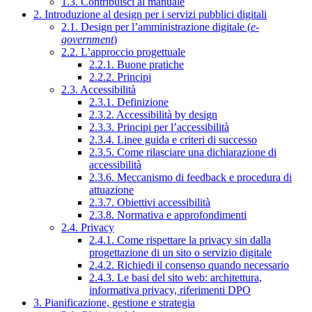
1.3. Contribuisci al manuale
2. Introduzione al design per i servizi pubblici digitali
2.1. Design per l’amministrazione digitale (
e-
government
)
2.2. L’approccio progettuale
2.2.1. Buone pratiche
2.2.2. Principi
2.3. Accessibilità
2.3.1. Definizione
2.3.2. Accessibilità by design
2.3.3. Principi per l’accessibilità
2.3.4. Linee guida e criteri di successo
2.3.5. Come rilasciare una dichiarazione di
accessibilità
2.3.6. Meccanismo di feedback e procedura di
attuazione
2.3.7. Obiettivi accessibilità
2.3.8. Normativa e approfondimenti
2.4. Privacy
2.4.1. Come rispettare la privacy sin dalla
progettazione di un sito o servizio digitale
2.4.2. Richiedi il consenso quando necessario
2.4.3. Le basi del sito web: architettura,
informativa privacy, riferimenti DPO
3. Pianificazione, gestione e strategia