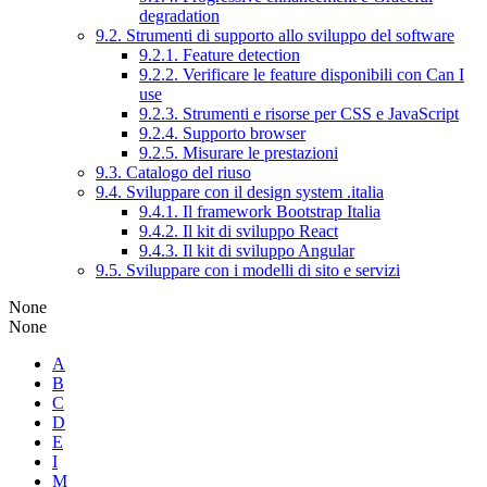
degradation
9.2. Strumenti di supporto allo sviluppo del software
9.2.1. Feature detection
9.2.2. Verificare le feature disponibili con Can I
use
9.2.3. Strumenti e risorse per CSS e JavaScript
9.2.4. Supporto browser
9.2.5. Misurare le prestazioni
9.3. Catalogo del riuso
9.4. Sviluppare con il design system .italia
9.4.1. Il framework Bootstrap Italia
9.4.2. Il kit di sviluppo React
9.4.3. Il kit di sviluppo Angular
9.5. Sviluppare con i modelli di sito e servizi
None
None
A
B
C
D
E
I
M