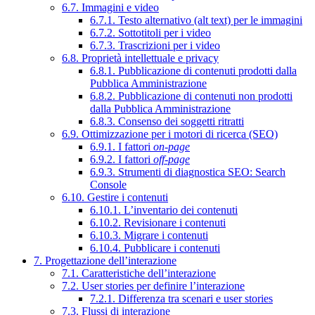
6.7. Immagini e video
6.7.1. Testo alternativo (alt text) per le immagini
6.7.2. Sottotitoli per i video
6.7.3. Trascrizioni per i video
6.8. Proprietà intellettuale e privacy
6.8.1. Pubblicazione di contenuti prodotti dalla
Pubblica Amministrazione
6.8.2. Pubblicazione di contenuti non prodotti
dalla Pubblica Amministrazione
6.8.3. Consenso dei soggetti ritratti
6.9. Ottimizzazione per i motori di ricerca (SEO)
6.9.1. I fattori
on-page
6.9.2. I fattori
off-page
6.9.3. Strumenti di diagnostica SEO: Search
Console
6.10. Gestire i contenuti
6.10.1. L’inventario dei contenuti
6.10.2. Revisionare i contenuti
6.10.3. Migrare i contenuti
6.10.4. Pubblicare i contenuti
7. Progettazione dell’interazione
7.1. Caratteristiche dell’interazione
7.2. User stories per definire l’interazione
7.2.1. Differenza tra scenari e user stories
7.3. Flussi di interazione