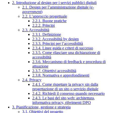
2. Introduzione al design per i servizi pubblici digitali
2.1. Design per l’amministrazione digitale (
e-
government
)
2.2. L’approccio progettuale
2.2.1. Buone pratiche
2.2.2. Principi
2.3. Accessibilità
2.3.1. Definizione
2.3.2. Accessibilità by design
2.3.3. Principi per l’accessibilità
2.3.4. Linee guida e criteri di successo
2.3.5. Come rilasciare una dichiarazione di
accessibilità
2.3.6. Meccanismo di feedback e procedura di
attuazione
2.3.7. Obiettivi accessibilità
2.3.8. Normativa e approfondimenti
2.4. Privacy
2.4.1. Come rispettare la privacy sin dalla
progettazione di un sito o servizio digitale
2.4.2. Richiedi il consenso quando necessario
2.4.3. Le basi del sito web: architettura,
informativa privacy, riferimenti DPO
3. Pianificazione, gestione e strategia
3.1. Obiettivi del progetto