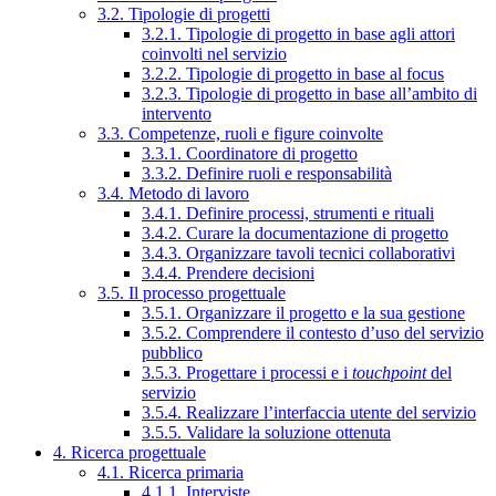
3.2. Tipologie di progetti
3.2.1. Tipologie di progetto in base agli attori
coinvolti nel servizio
3.2.2. Tipologie di progetto in base al focus
3.2.3. Tipologie di progetto in base all’ambito di
intervento
3.3. Competenze, ruoli e figure coinvolte
3.3.1. Coordinatore di progetto
3.3.2. Definire ruoli e responsabilità
3.4. Metodo di lavoro
3.4.1. Definire processi, strumenti e rituali
3.4.2. Curare la documentazione di progetto
3.4.3. Organizzare tavoli tecnici collaborativi
3.4.4. Prendere decisioni
3.5. Il processo progettuale
3.5.1. Organizzare il progetto e la sua gestione
3.5.2. Comprendere il contesto d’uso del servizio
pubblico
3.5.3. Progettare i processi e i
touchpoint
del
servizio
3.5.4. Realizzare l’interfaccia utente del servizio
3.5.5. Validare la soluzione ottenuta
4. Ricerca progettuale
4.1. Ricerca primaria
4.1.1. Interviste