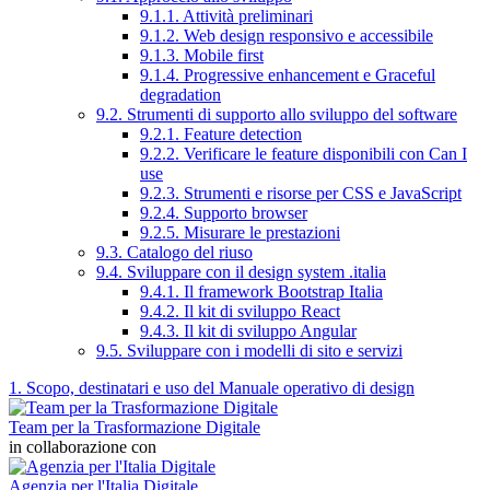
9.1.1. Attività preliminari
9.1.2. Web design responsivo e accessibile
9.1.3. Mobile first
9.1.4. Progressive enhancement e Graceful
degradation
9.2. Strumenti di supporto allo sviluppo del software
9.2.1. Feature detection
9.2.2. Verificare le feature disponibili con Can I
use
9.2.3. Strumenti e risorse per CSS e JavaScript
9.2.4. Supporto browser
9.2.5. Misurare le prestazioni
9.3. Catalogo del riuso
9.4. Sviluppare con il design system .italia
9.4.1. Il framework Bootstrap Italia
9.4.2. Il kit di sviluppo React
9.4.3. Il kit di sviluppo Angular
9.5. Sviluppare con i modelli di sito e servizi
1. Scopo, destinatari e uso del Manuale operativo di design
Team per la Trasformazione Digitale
in collaborazione con
Agenzia per l'Italia Digitale