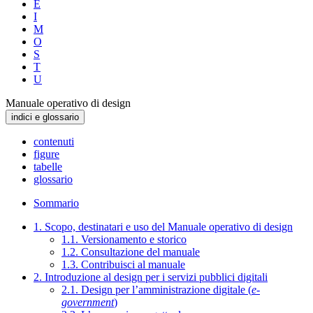
E
I
M
O
S
T
U
Manuale operativo di design
indici e glossario
contenuti
figure
tabelle
glossario
Sommario
1. Scopo, destinatari e uso del Manuale operativo di design
1.1. Versionamento e storico
1.2. Consultazione del manuale
1.3. Contribuisci al manuale
2. Introduzione al design per i servizi pubblici digitali
2.1. Design per l’amministrazione digitale (
e-
government
)