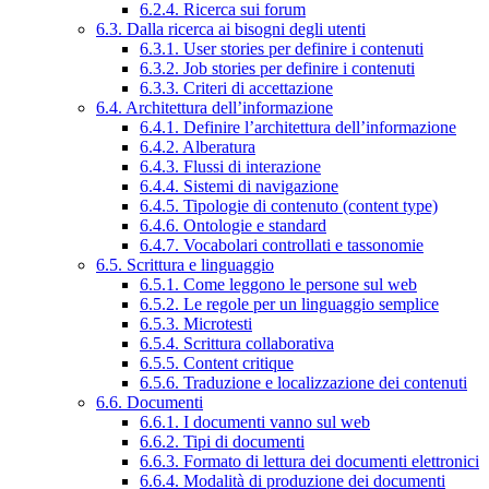
6.2.4. Ricerca sui forum
6.3. Dalla ricerca ai bisogni degli utenti
6.3.1. User stories per definire i contenuti
6.3.2. Job stories per definire i contenuti
6.3.3. Criteri di accettazione
6.4. Architettura dell’informazione
6.4.1. Definire l’architettura dell’informazione
6.4.2. Alberatura
6.4.3. Flussi di interazione
6.4.4. Sistemi di navigazione
6.4.5. Tipologie di contenuto (content type)
6.4.6. Ontologie e standard
6.4.7. Vocabolari controllati e tassonomie
6.5. Scrittura e linguaggio
6.5.1. Come leggono le persone sul web
6.5.2. Le regole per un linguaggio semplice
6.5.3. Microtesti
6.5.4. Scrittura collaborativa
6.5.5. Content critique
6.5.6. Traduzione e localizzazione dei contenuti
6.6. Documenti
6.6.1. I documenti vanno sul web
6.6.2. Tipi di documenti
6.6.3. Formato di lettura dei documenti elettronici
6.6.4. Modalità di produzione dei documenti