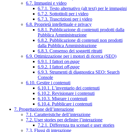
6.7. Immagini e video
6.7.1. Testo alternativo (alt text) per le immagini
6.7.2. Sottotitoli per i video
6.7.3. Trascrizioni per i video
6.8. Proprietà intellettuale e privacy
6.8.1. Pubblicazione di contenuti prodotti dalla
Pubblica Amministrazione
6.8.2. Pubblicazione di contenuti non prodotti
dalla Pubblica Amministrazione
6.8.3. Consenso dei soggetti ritratti
6.9. Ottimizzazione per i motori di ricerca (SEO)
6.9.1. I fattori
on-page
6.9.2. I fattori
off-page
6.9.3. Strumenti di diagnostica SEO: Search
Console
6.10. Gestire i contenuti
6.10.1. L’inventario dei contenuti
6.10.2. Revisionare i contenuti
6.10.3. Migrare i contenuti
6.10.4. Pubblicare i contenuti
7. Progettazione dell’interazione
7.1. Caratteristiche dell’interazione
7.2. User stories per definire l’interazione
7.2.1. Differenza tra scenari e user stories
7.3. Flussi di interazione