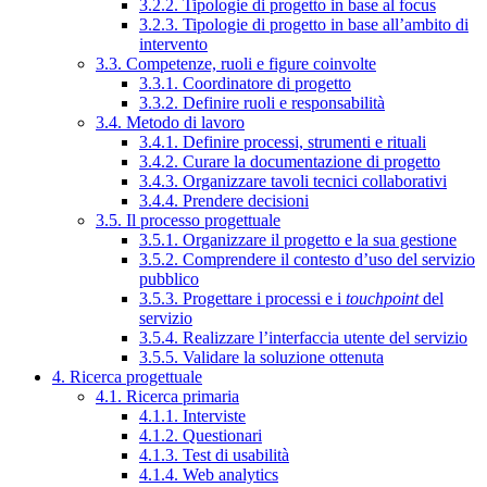
3.2.2. Tipologie di progetto in base al focus
3.2.3. Tipologie di progetto in base all’ambito di
intervento
3.3. Competenze, ruoli e figure coinvolte
3.3.1. Coordinatore di progetto
3.3.2. Definire ruoli e responsabilità
3.4. Metodo di lavoro
3.4.1. Definire processi, strumenti e rituali
3.4.2. Curare la documentazione di progetto
3.4.3. Organizzare tavoli tecnici collaborativi
3.4.4. Prendere decisioni
3.5. Il processo progettuale
3.5.1. Organizzare il progetto e la sua gestione
3.5.2. Comprendere il contesto d’uso del servizio
pubblico
3.5.3. Progettare i processi e i
touchpoint
del
servizio
3.5.4. Realizzare l’interfaccia utente del servizio
3.5.5. Validare la soluzione ottenuta
4. Ricerca progettuale
4.1. Ricerca primaria
4.1.1. Interviste
4.1.2. Questionari
4.1.3. Test di usabilità
4.1.4. Web analytics