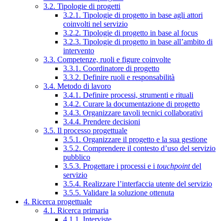
3.2. Tipologie di progetti
3.2.1. Tipologie di progetto in base agli attori
coinvolti nel servizio
3.2.2. Tipologie di progetto in base al focus
3.2.3. Tipologie di progetto in base all’ambito di
intervento
3.3. Competenze, ruoli e figure coinvolte
3.3.1. Coordinatore di progetto
3.3.2. Definire ruoli e responsabilità
3.4. Metodo di lavoro
3.4.1. Definire processi, strumenti e rituali
3.4.2. Curare la documentazione di progetto
3.4.3. Organizzare tavoli tecnici collaborativi
3.4.4. Prendere decisioni
3.5. Il processo progettuale
3.5.1. Organizzare il progetto e la sua gestione
3.5.2. Comprendere il contesto d’uso del servizio
pubblico
3.5.3. Progettare i processi e i
touchpoint
del
servizio
3.5.4. Realizzare l’interfaccia utente del servizio
3.5.5. Validare la soluzione ottenuta
4. Ricerca progettuale
4.1. Ricerca primaria
4.1.1. Interviste