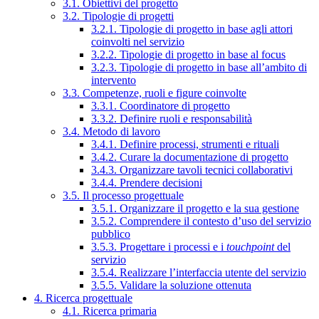
3.1. Obiettivi del progetto
3.2. Tipologie di progetti
3.2.1. Tipologie di progetto in base agli attori
coinvolti nel servizio
3.2.2. Tipologie di progetto in base al focus
3.2.3. Tipologie di progetto in base all’ambito di
intervento
3.3. Competenze, ruoli e figure coinvolte
3.3.1. Coordinatore di progetto
3.3.2. Definire ruoli e responsabilità
3.4. Metodo di lavoro
3.4.1. Definire processi, strumenti e rituali
3.4.2. Curare la documentazione di progetto
3.4.3. Organizzare tavoli tecnici collaborativi
3.4.4. Prendere decisioni
3.5. Il processo progettuale
3.5.1. Organizzare il progetto e la sua gestione
3.5.2. Comprendere il contesto d’uso del servizio
pubblico
3.5.3. Progettare i processi e i
touchpoint
del
servizio
3.5.4. Realizzare l’interfaccia utente del servizio
3.5.5. Validare la soluzione ottenuta
4. Ricerca progettuale
4.1. Ricerca primaria