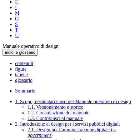
E
I
M
O
S
T
U
Manuale operativo di design
indici e glossario
contenuti
figure
tabelle
glossario
Sommario
1. Scopo, destinatari e uso del Manuale operativo di design
1.1. Versionamento e storico
1.2. Consultazione del manuale
1.3. Contribuisci al manuale
2. Introduzione al design per i servizi pubblici digitali
2.1. Design per l’amministrazione digitale (
e-
government
)