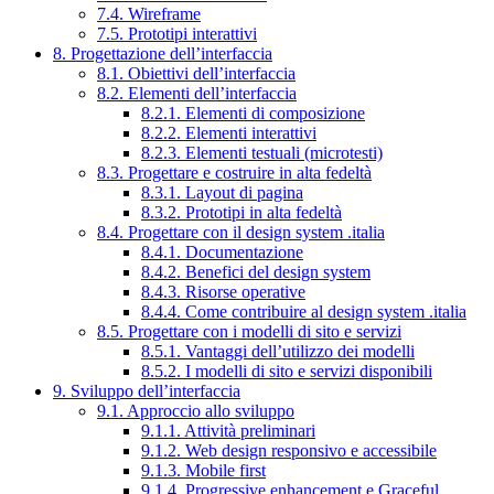
7.4. Wireframe
7.5. Prototipi interattivi
8. Progettazione dell’interfaccia
8.1. Obiettivi dell’interfaccia
8.2. Elementi dell’interfaccia
8.2.1. Elementi di composizione
8.2.2. Elementi interattivi
8.2.3. Elementi testuali (microtesti)
8.3. Progettare e costruire in alta fedeltà
8.3.1. Layout di pagina
8.3.2. Prototipi in alta fedeltà
8.4. Progettare con il design system .italia
8.4.1. Documentazione
8.4.2. Benefici del design system
8.4.3. Risorse operative
8.4.4. Come contribuire al design system .italia
8.5. Progettare con i modelli di sito e servizi
8.5.1. Vantaggi dell’utilizzo dei modelli
8.5.2. I modelli di sito e servizi disponibili
9. Sviluppo dell’interfaccia
9.1. Approccio allo sviluppo
9.1.1. Attività preliminari
9.1.2. Web design responsivo e accessibile
9.1.3. Mobile first
9.1.4. Progressive enhancement e Graceful