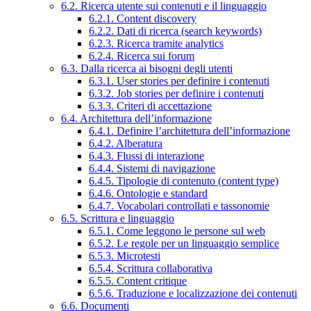
6.2. Ricerca utente sui contenuti e il linguaggio
6.2.1. Content discovery
6.2.2. Dati di ricerca (search keywords)
6.2.3. Ricerca tramite analytics
6.2.4. Ricerca sui forum
6.3. Dalla ricerca ai bisogni degli utenti
6.3.1. User stories per definire i contenuti
6.3.2. Job stories per definire i contenuti
6.3.3. Criteri di accettazione
6.4. Architettura dell’informazione
6.4.1. Definire l’architettura dell’informazione
6.4.2. Alberatura
6.4.3. Flussi di interazione
6.4.4. Sistemi di navigazione
6.4.5. Tipologie di contenuto (content type)
6.4.6. Ontologie e standard
6.4.7. Vocabolari controllati e tassonomie
6.5. Scrittura e linguaggio
6.5.1. Come leggono le persone sul web
6.5.2. Le regole per un linguaggio semplice
6.5.3. Microtesti
6.5.4. Scrittura collaborativa
6.5.5. Content critique
6.5.6. Traduzione e localizzazione dei contenuti
6.6. Documenti