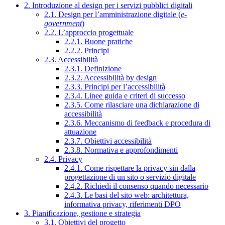
2. Introduzione al design per i servizi pubblici digitali
2.1. Design per l’amministrazione digitale (
e-
government
)
2.2. L’approccio progettuale
2.2.1. Buone pratiche
2.2.2. Principi
2.3. Accessibilità
2.3.1. Definizione
2.3.2. Accessibilità by design
2.3.3. Principi per l’accessibilità
2.3.4. Linee guida e criteri di successo
2.3.5. Come rilasciare una dichiarazione di
accessibilità
2.3.6. Meccanismo di feedback e procedura di
attuazione
2.3.7. Obiettivi accessibilità
2.3.8. Normativa e approfondimenti
2.4. Privacy
2.4.1. Come rispettare la privacy sin dalla
progettazione di un sito o servizio digitale
2.4.2. Richiedi il consenso quando necessario
2.4.3. Le basi del sito web: architettura,
informativa privacy, riferimenti DPO
3. Pianificazione, gestione e strategia
3.1. Obiettivi del progetto