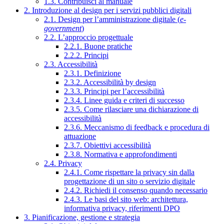
1.3. Contribuisci al manuale
2. Introduzione al design per i servizi pubblici digitali
2.1. Design per l’amministrazione digitale (
e-
government
)
2.2. L’approccio progettuale
2.2.1. Buone pratiche
2.2.2. Principi
2.3. Accessibilità
2.3.1. Definizione
2.3.2. Accessibilità by design
2.3.3. Principi per l’accessibilità
2.3.4. Linee guida e criteri di successo
2.3.5. Come rilasciare una dichiarazione di
accessibilità
2.3.6. Meccanismo di feedback e procedura di
attuazione
2.3.7. Obiettivi accessibilità
2.3.8. Normativa e approfondimenti
2.4. Privacy
2.4.1. Come rispettare la privacy sin dalla
progettazione di un sito o servizio digitale
2.4.2. Richiedi il consenso quando necessario
2.4.3. Le basi del sito web: architettura,
informativa privacy, riferimenti DPO
3. Pianificazione, gestione e strategia