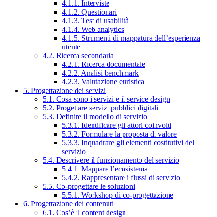
4.1.1. Interviste
4.1.2. Questionari
4.1.3. Test di usabilità
4.1.4. Web analytics
4.1.5. Strumenti di mappatura dell’esperienza
utente
4.2. Ricerca secondaria
4.2.1. Ricerca documentale
4.2.2. Analisi benchmark
4.2.3. Valutazione euristica
5. Progettazione dei servizi
5.1. Cosa sono i servizi e il service design
5.2. Progettare servizi pubblici digitali
5.3. Definire il modello di servizio
5.3.1. Identificare gli attori coinvolti
5.3.2. Formulare la proposta di valore
5.3.3. Inquadrare gli elementi costitutivi del
servizio
5.4. Descrivere il funzionamento del servizio
5.4.1. Mappare l’ecosistema
5.4.2. Rappresentare i flussi di servizio
5.5. Co-progettare le soluzioni
5.5.1. Workshop di co-progettazione
6. Progettazione dei contenuti
6.1. Cos’è il content design