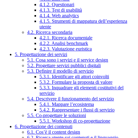
4.1.2. Questionari
4.1.3. Test di usabilità
4.1.4. Web analytics
4.1.5. Strumenti di mappatura dell’esperienza
utente
4.2. Ricerca secondaria
4.2.1. Ricerca documentale
4.2.2. Analisi benchmark
4.2.3. Valutazione euristica
5. Progettazione dei servizi
5.1. Cosa sono i servizi e il service design
5.2. Progettare servizi pubblici digitali
5.3. Definire il modello di servizio
5.3.1. Identificare gli attori coinvolti
5.3.2. Formulare la proposta di valore
5.3.3. Inquadrare gli elementi costitutivi del
servizio
5.4. Descrivere il funzionamento del servizio
5.4.1. Mappare l’ecosistema
5.4.2. Rappresentare i flussi di servizio
5.5. Co-progettare le soluzioni
5.5.1. Workshop di co-progettazione
6. Progettazione dei contenuti
6.1. Cos’è il content design
6.2. Ricerca utente sui contenuti e il linguaggio