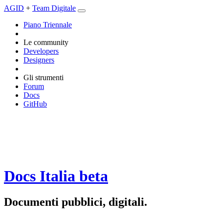
AGID
+
Team Digitale
Piano Triennale
Le community
Developers
Designers
Gli strumenti
Forum
Docs
GitHub
Docs Italia
beta
Documenti pubblici, digitali.