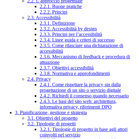
2.2. L’approccio progettuale
2.2.1. Buone pratiche
2.2.2. Principi
2.3. Accessibilità
2.3.1. Definizione
2.3.2. Accessibilità by design
2.3.3. Principi per l’accessibilità
2.3.4. Linee guida e criteri di successo
2.3.5. Come rilasciare una dichiarazione di
accessibilità
2.3.6. Meccanismo di feedback e procedura di
attuazione
2.3.7. Obiettivi accessibilità
2.3.8. Normativa e approfondimenti
2.4. Privacy
2.4.1. Come rispettare la privacy sin dalla
progettazione di un sito o servizio digitale
2.4.2. Richiedi il consenso quando necessario
2.4.3. Le basi del sito web: architettura,
informativa privacy, riferimenti DPO
3. Pianificazione, gestione e strategia
3.1. Obiettivi del progetto
3.2. Tipologie di progetti
3.2.1. Tipologie di progetto in base agli attori
coinvolti nel servizio