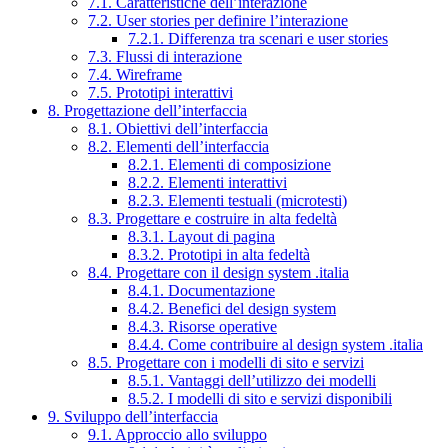
7.1. Caratteristiche dell’interazione
7.2. User stories per definire l’interazione
7.2.1. Differenza tra scenari e user stories
7.3. Flussi di interazione
7.4. Wireframe
7.5. Prototipi interattivi
8. Progettazione dell’interfaccia
8.1. Obiettivi dell’interfaccia
8.2. Elementi dell’interfaccia
8.2.1. Elementi di composizione
8.2.2. Elementi interattivi
8.2.3. Elementi testuali (microtesti)
8.3. Progettare e costruire in alta fedeltà
8.3.1. Layout di pagina
8.3.2. Prototipi in alta fedeltà
8.4. Progettare con il design system .italia
8.4.1. Documentazione
8.4.2. Benefici del design system
8.4.3. Risorse operative
8.4.4. Come contribuire al design system .italia
8.5. Progettare con i modelli di sito e servizi
8.5.1. Vantaggi dell’utilizzo dei modelli
8.5.2. I modelli di sito e servizi disponibili
9. Sviluppo dell’interfaccia
9.1. Approccio allo sviluppo