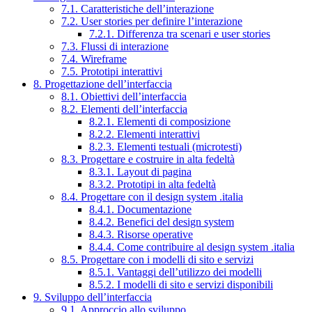
7.1. Caratteristiche dell’interazione
7.2. User stories per definire l’interazione
7.2.1. Differenza tra scenari e user stories
7.3. Flussi di interazione
7.4. Wireframe
7.5. Prototipi interattivi
8. Progettazione dell’interfaccia
8.1. Obiettivi dell’interfaccia
8.2. Elementi dell’interfaccia
8.2.1. Elementi di composizione
8.2.2. Elementi interattivi
8.2.3. Elementi testuali (microtesti)
8.3. Progettare e costruire in alta fedeltà
8.3.1. Layout di pagina
8.3.2. Prototipi in alta fedeltà
8.4. Progettare con il design system .italia
8.4.1. Documentazione
8.4.2. Benefici del design system
8.4.3. Risorse operative
8.4.4. Come contribuire al design system .italia
8.5. Progettare con i modelli di sito e servizi
8.5.1. Vantaggi dell’utilizzo dei modelli
8.5.2. I modelli di sito e servizi disponibili
9. Sviluppo dell’interfaccia
9.1. Approccio allo sviluppo