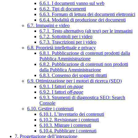
6.6.1. I documenti vanno sul web
6.6.2. Tipi di documenti
6.6.3. Formato di lettura dei documenti elettronici
6.6.4. Modalità di produzione dei documenti
6.7. Immagini e video
6.7.1. Testo alternativo (alt text) per le immagini
6.7.2. Sottotitoli per i video
6.7.3. Trascrizioni per i video
6.8. Proprietà intellettuale e privacy
6.8.1. Pubblicazione di contenuti prodotti dalla
Pubblica Amministrazione
6.8.2. Pubblicazione di contenuti non prodotti
dalla Pubblica Amministrazione
6.8.3. Consenso dei soggetti ritratti
6.9. Ottimizzazione per i motori di ricerca (SEO)
6.9.1. I fattori
on-page
6.9.2. I fattori
off-page
6.9.3. Strumenti di diagnostica SEO: Search
Console
6.10. Gestire i contenuti
6.10.1. L’inventario dei contenuti
6.10.2. Revisionare i contenuti
6.10.3. Migrare i contenuti
6.10.4. Pubblicare i contenuti
7. Progettazione dell’interazione