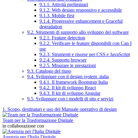
9.1.1. Attività preliminari
9.1.2. Web design responsivo e accessibile
9.1.3. Mobile first
9.1.4. Progressive enhancement e Graceful
degradation
9.2. Strumenti di supporto allo sviluppo del software
9.2.1. Feature detection
9.2.2. Verificare le feature disponibili con Can I
use
9.2.3. Strumenti e risorse per CSS e JavaScript
9.2.4. Supporto browser
9.2.5. Misurare le prestazioni
9.3. Catalogo del riuso
9.4. Sviluppare con il design system .italia
9.4.1. Il framework Bootstrap Italia
9.4.2. Il kit di sviluppo React
9.4.3. Il kit di sviluppo Angular
9.5. Sviluppare con i modelli di sito e servizi
1. Scopo, destinatari e uso del Manuale operativo di design
Team per la Trasformazione Digitale
in collaborazione con
Agenzia per l'Italia Digitale