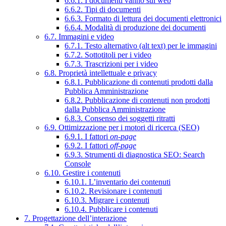
6.6.1. I documenti vanno sul web
6.6.2. Tipi di documenti
6.6.3. Formato di lettura dei documenti elettronici
6.6.4. Modalità di produzione dei documenti
6.7. Immagini e video
6.7.1. Testo alternativo (alt text) per le immagini
6.7.2. Sottotitoli per i video
6.7.3. Trascrizioni per i video
6.8. Proprietà intellettuale e privacy
6.8.1. Pubblicazione di contenuti prodotti dalla
Pubblica Amministrazione
6.8.2. Pubblicazione di contenuti non prodotti
dalla Pubblica Amministrazione
6.8.3. Consenso dei soggetti ritratti
6.9. Ottimizzazione per i motori di ricerca (SEO)
6.9.1. I fattori
on-page
6.9.2. I fattori
off-page
6.9.3. Strumenti di diagnostica SEO: Search
Console
6.10. Gestire i contenuti
6.10.1. L’inventario dei contenuti
6.10.2. Revisionare i contenuti
6.10.3. Migrare i contenuti
6.10.4. Pubblicare i contenuti
7. Progettazione dell’interazione