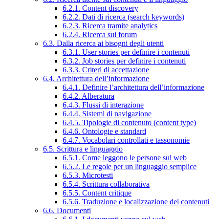
6.2.1. Content discovery
6.2.2. Dati di ricerca (search keywords)
6.2.3. Ricerca tramite analytics
6.2.4. Ricerca sui forum
6.3. Dalla ricerca ai bisogni degli utenti
6.3.1. User stories per definire i contenuti
6.3.2. Job stories per definire i contenuti
6.3.3. Criteri di accettazione
6.4. Architettura dell’informazione
6.4.1. Definire l’architettura dell’informazione
6.4.2. Alberatura
6.4.3. Flussi di interazione
6.4.4. Sistemi di navigazione
6.4.5. Tipologie di contenuto (content type)
6.4.6. Ontologie e standard
6.4.7. Vocabolari controllati e tassonomie
6.5. Scrittura e linguaggio
6.5.1. Come leggono le persone sul web
6.5.2. Le regole per un linguaggio semplice
6.5.3. Microtesti
6.5.4. Scrittura collaborativa
6.5.5. Content critique
6.5.6. Traduzione e localizzazione dei contenuti
6.6. Documenti