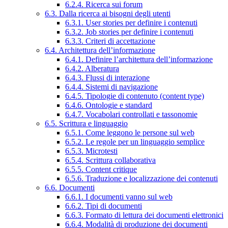
6.2.4. Ricerca sui forum
6.3. Dalla ricerca ai bisogni degli utenti
6.3.1. User stories per definire i contenuti
6.3.2. Job stories per definire i contenuti
6.3.3. Criteri di accettazione
6.4. Architettura dell’informazione
6.4.1. Definire l’architettura dell’informazione
6.4.2. Alberatura
6.4.3. Flussi di interazione
6.4.4. Sistemi di navigazione
6.4.5. Tipologie di contenuto (content type)
6.4.6. Ontologie e standard
6.4.7. Vocabolari controllati e tassonomie
6.5. Scrittura e linguaggio
6.5.1. Come leggono le persone sul web
6.5.2. Le regole per un linguaggio semplice
6.5.3. Microtesti
6.5.4. Scrittura collaborativa
6.5.5. Content critique
6.5.6. Traduzione e localizzazione dei contenuti
6.6. Documenti
6.6.1. I documenti vanno sul web
6.6.2. Tipi di documenti
6.6.3. Formato di lettura dei documenti elettronici
6.6.4. Modalità di produzione dei documenti