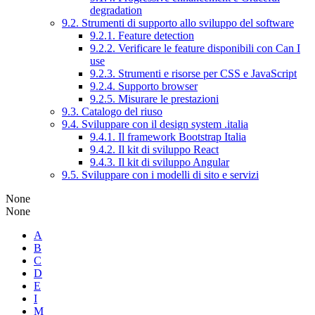
degradation
9.2. Strumenti di supporto allo sviluppo del software
9.2.1. Feature detection
9.2.2. Verificare le feature disponibili con Can I
use
9.2.3. Strumenti e risorse per CSS e JavaScript
9.2.4. Supporto browser
9.2.5. Misurare le prestazioni
9.3. Catalogo del riuso
9.4. Sviluppare con il design system .italia
9.4.1. Il framework Bootstrap Italia
9.4.2. Il kit di sviluppo React
9.4.3. Il kit di sviluppo Angular
9.5. Sviluppare con i modelli di sito e servizi
None
None
A
B
C
D
E
I
M