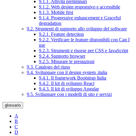
9.1.1. Attività preliminari
9.1.2. Web design responsivo e accessibile
9.1.3. Mobile first
9.1.4. Progressive enhancement e Graceful
degradation
9.2. Strumenti di supporto allo sviluppo del software
9.2.1. Feature detection
9.2.2. Verificare le feature disponibili con Can I
use
9.2.3. Strumenti e risorse per CSS e JavaScript
9.2.4. Supporto browser
9.2.5. Misurare le prestazioni
9.3. Catalogo del riuso
9.4. Sviluppare con il design system .italia
9.4.1. Il framework Bootstrap Italia
9.4.2. Il kit di sviluppo React
9.4.3. Il kit di sviluppo Angular
9.5. Sviluppare con i modelli di sito e servizi
glossario
A
B
C
D