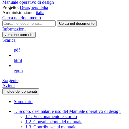
Manuale operativo di design
Progetto:
Designers Italia
Amministrazione:
italia
Cerca nel documento
Cerca nel documento
Informazioni
versione-corrente
Scarica
pdf
html
epub
Sorgente
Azioni
indice dei contenuti
Sommario
1. Scopo, destinatari e uso del Manuale operativo di design
1.1. Versionamento e storico
1.2. Consultazione del manuale
1.3. Contribuisci al manuale