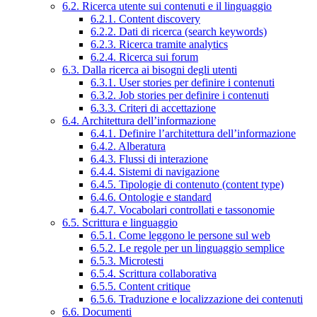
6.2. Ricerca utente sui contenuti e il linguaggio
6.2.1. Content discovery
6.2.2. Dati di ricerca (search keywords)
6.2.3. Ricerca tramite analytics
6.2.4. Ricerca sui forum
6.3. Dalla ricerca ai bisogni degli utenti
6.3.1. User stories per definire i contenuti
6.3.2. Job stories per definire i contenuti
6.3.3. Criteri di accettazione
6.4. Architettura dell’informazione
6.4.1. Definire l’architettura dell’informazione
6.4.2. Alberatura
6.4.3. Flussi di interazione
6.4.4. Sistemi di navigazione
6.4.5. Tipologie di contenuto (content type)
6.4.6. Ontologie e standard
6.4.7. Vocabolari controllati e tassonomie
6.5. Scrittura e linguaggio
6.5.1. Come leggono le persone sul web
6.5.2. Le regole per un linguaggio semplice
6.5.3. Microtesti
6.5.4. Scrittura collaborativa
6.5.5. Content critique
6.5.6. Traduzione e localizzazione dei contenuti
6.6. Documenti