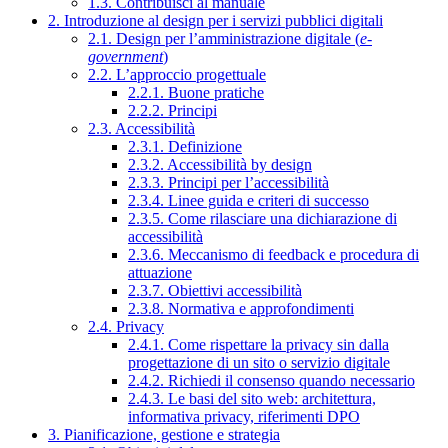
1.3. Contribuisci al manuale
2. Introduzione al design per i servizi pubblici digitali
2.1. Design per l’amministrazione digitale (
e-
government
)
2.2. L’approccio progettuale
2.2.1. Buone pratiche
2.2.2. Principi
2.3. Accessibilità
2.3.1. Definizione
2.3.2. Accessibilità by design
2.3.3. Principi per l’accessibilità
2.3.4. Linee guida e criteri di successo
2.3.5. Come rilasciare una dichiarazione di
accessibilità
2.3.6. Meccanismo di feedback e procedura di
attuazione
2.3.7. Obiettivi accessibilità
2.3.8. Normativa e approfondimenti
2.4. Privacy
2.4.1. Come rispettare la privacy sin dalla
progettazione di un sito o servizio digitale
2.4.2. Richiedi il consenso quando necessario
2.4.3. Le basi del sito web: architettura,
informativa privacy, riferimenti DPO
3. Pianificazione, gestione e strategia