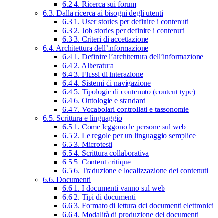
6.2.4. Ricerca sui forum
6.3. Dalla ricerca ai bisogni degli utenti
6.3.1. User stories per definire i contenuti
6.3.2. Job stories per definire i contenuti
6.3.3. Criteri di accettazione
6.4. Architettura dell’informazione
6.4.1. Definire l’architettura dell’informazione
6.4.2. Alberatura
6.4.3. Flussi di interazione
6.4.4. Sistemi di navigazione
6.4.5. Tipologie di contenuto (content type)
6.4.6. Ontologie e standard
6.4.7. Vocabolari controllati e tassonomie
6.5. Scrittura e linguaggio
6.5.1. Come leggono le persone sul web
6.5.2. Le regole per un linguaggio semplice
6.5.3. Microtesti
6.5.4. Scrittura collaborativa
6.5.5. Content critique
6.5.6. Traduzione e localizzazione dei contenuti
6.6. Documenti
6.6.1. I documenti vanno sul web
6.6.2. Tipi di documenti
6.6.3. Formato di lettura dei documenti elettronici
6.6.4. Modalità di produzione dei documenti