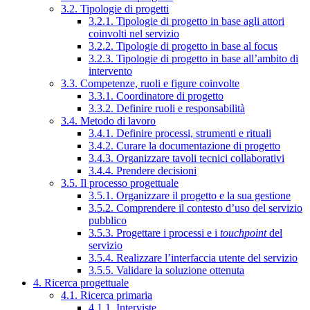
3.2. Tipologie di progetti
3.2.1. Tipologie di progetto in base agli attori
coinvolti nel servizio
3.2.2. Tipologie di progetto in base al focus
3.2.3. Tipologie di progetto in base all’ambito di
intervento
3.3. Competenze, ruoli e figure coinvolte
3.3.1. Coordinatore di progetto
3.3.2. Definire ruoli e responsabilità
3.4. Metodo di lavoro
3.4.1. Definire processi, strumenti e rituali
3.4.2. Curare la documentazione di progetto
3.4.3. Organizzare tavoli tecnici collaborativi
3.4.4. Prendere decisioni
3.5. Il processo progettuale
3.5.1. Organizzare il progetto e la sua gestione
3.5.2. Comprendere il contesto d’uso del servizio
pubblico
3.5.3. Progettare i processi e i
touchpoint
del
servizio
3.5.4. Realizzare l’interfaccia utente del servizio
3.5.5. Validare la soluzione ottenuta
4. Ricerca progettuale
4.1. Ricerca primaria
4.1.1. Interviste