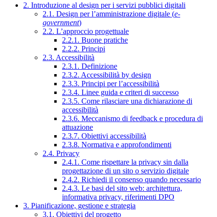
2. Introduzione al design per i servizi pubblici digitali
2.1. Design per l’amministrazione digitale (
e-
government
)
2.2. L’approccio progettuale
2.2.1. Buone pratiche
2.2.2. Principi
2.3. Accessibilità
2.3.1. Definizione
2.3.2. Accessibilità by design
2.3.3. Principi per l’accessibilità
2.3.4. Linee guida e criteri di successo
2.3.5. Come rilasciare una dichiarazione di
accessibilità
2.3.6. Meccanismo di feedback e procedura di
attuazione
2.3.7. Obiettivi accessibilità
2.3.8. Normativa e approfondimenti
2.4. Privacy
2.4.1. Come rispettare la privacy sin dalla
progettazione di un sito o servizio digitale
2.4.2. Richiedi il consenso quando necessario
2.4.3. Le basi del sito web: architettura,
informativa privacy, riferimenti DPO
3. Pianificazione, gestione e strategia
3.1. Obiettivi del progetto