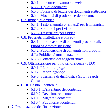
6.6.1. I documenti vanno sul web
6.6.2. Tipi di documenti
6.6.3. Formato di lettura dei documenti elettronici
6.6.4. Modalità di produzione dei documenti
6.7. Immagini e video
6.7.1. Testo alternativo (alt text) per le immagini
6.7.2. Sottotitoli per i video
6.7.3. Trascrizioni per i video
6.8. Proprietà intellettuale e privacy
6.8.1. Pubblicazione di contenuti prodotti dalla
Pubblica Amministrazione
6.8.2. Pubblicazione di contenuti non prodotti
dalla Pubblica Amministrazione
6.8.3. Consenso dei soggetti ritratti
6.9. Ottimizzazione per i motori di ricerca (SEO)
6.9.1. I fattori
on-page
6.9.2. I fattori
off-page
6.9.3. Strumenti di diagnostica SEO: Search
Console
6.10. Gestire i contenuti
6.10.1. L’inventario dei contenuti
6.10.2. Revisionare i contenuti
6.10.3. Migrare i contenuti
6.10.4. Pubblicare i contenuti
7. Progettazione dell’interazione