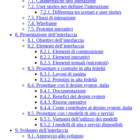
7.1. Caratteristiche dell’interazione
7.2. User stories per definire l’interazione
7.2.1. Differenza tra scenari e user stories
7.3. Flussi di interazione
7.4. Wireframe
7.5. Prototipi interattivi
8. Progettazione dell’interfaccia
8.1. Obiettivi dell’interfaccia
8.2. Elementi dell’interfaccia
8.2.1. Elementi di composizione
8.2.2. Elementi interattivi
8.2.3. Elementi testuali (microtesti)
8.3. Progettare e costruire in alta fedeltà
8.3.1. Layout di pagina
8.3.2. Prototipi in alta fedeltà
8.4. Progettare con il design system .italia
8.4.1. Documentazione
8.4.2. Benefici del design system
8.4.3. Risorse operative
8.4.4. Come contribuire al design system .italia
8.5. Progettare con i modelli di sito e servizi
8.5.1. Vantaggi dell’utilizzo dei modelli
8.5.2. I modelli di sito e servizi disponibili
9. Sviluppo dell’interfaccia
9.1. Approccio allo sviluppo