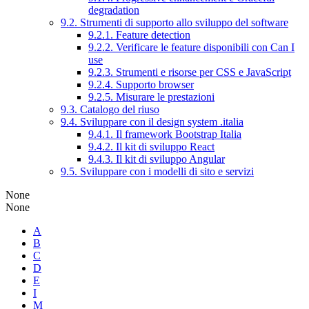
degradation
9.2. Strumenti di supporto allo sviluppo del software
9.2.1. Feature detection
9.2.2. Verificare le feature disponibili con Can I
use
9.2.3. Strumenti e risorse per CSS e JavaScript
9.2.4. Supporto browser
9.2.5. Misurare le prestazioni
9.3. Catalogo del riuso
9.4. Sviluppare con il design system .italia
9.4.1. Il framework Bootstrap Italia
9.4.2. Il kit di sviluppo React
9.4.3. Il kit di sviluppo Angular
9.5. Sviluppare con i modelli di sito e servizi
None
None
A
B
C
D
E
I
M