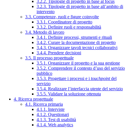
3.2.2. Tipologie di progetto in base al focus
3.2.3. Tipologie di progetto in base all’ambito di
intervento
3.3. Competenze, ruoli e figure coinvolte
3.3.1. Coordinatore di progetto
3.3.2. Definire ruoli e responsabilità
3.4. Metodo di lavoro
3.4.1. Definire processi, strumenti e rituali
3.4.2. Curare la documentazione di progetto
3.4.3. Organizzare tavoli tecnici collaborativi
3.4.4. Prendere decisioni
3.5. Il processo progettuale
3.5.1. Organizzare il progetto e la sua gestione
3.5.2. Comprendere il contesto d’uso del servizio
pubblico
3.5.3. Progettare i processi e i
touchpoint
del
servizio
3.5.4. Realizzare l’interfaccia utente del servizio
3.5.5. Validare la soluzione ottenuta
4. Ricerca progettuale
4.1. Ricerca primaria
4.1.1. Interviste
4.1.2. Questionari
4.1.3. Test di usabilità
4.1.4. Web analytics