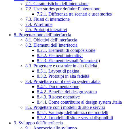
7.1. Caratteristiche dell’interazione
7.2. User stories per definire l’interazione
7.2.1. Differenza tra scenari e user stories
7.3. Flussi di interazione
7.4. Wireframe
7.5. Prototipi interattivi
8. Progettazione dell’interfaccia
8.1. Obiettivi dell’interfaccia
8.2. Elementi dell’interfaccia
8.2.1. Elementi di composizione
8.2.2. Elementi interattivi
8.2.3. Elementi testuali (microtesti)
8.3. Progettare e costruire in alta fedeltà
8.3.1. Layout di pagina
8.3.2. Prototipi in alta fedeltà
8.4. Progettare con il design system .italia
8.4.1. Documentazione
8.4.2. Benefici del design system
8.4.3. Risorse operative
8.4.4. Come contribuire al design system .italia
8.5. Progettare con i modelli di sito e servizi
8.5.1. Vantaggi dell’utilizzo dei modelli
8.5.2. I modelli di sito e servizi disponibili
9. Sviluppo dell’interfaccia
9.1. Approccio allo sviluppo