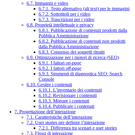
6.7. Immagini e video
6.7.1. Testo alternativo (alt text) per le immagini
6.7.2. Sottotitoli per i video
6.7.3. Trascrizioni per i video
6.8. Proprietà intellettuale e privacy
6.8.1. Pubblicazione di contenuti prodotti dalla
Pubblica Amministrazione
6.8.2. Pubblicazione di contenuti non prodotti
dalla Pubblica Amministrazione
6.8.3. Consenso dei soggetti ritratti
6.9. Ottimizzazione per i motori di ricerca (SEO)
6.9.1. I fattori
on-page
6.9.2. I fattori
off-page
6.9.3. Strumenti di diagnostica SEO: Search
Console
6.10. Gestire i contenuti
6.10.1. L’inventario dei contenuti
6.10.2. Revisionare i contenuti
6.10.3. Migrare i contenuti
6.10.4. Pubblicare i contenuti
7. Progettazione dell’interazione
7.1. Caratteristiche dell’interazione
7.2. User stories per definire l’interazione
7.2.1. Differenza tra scenari e user stories
7.3. Flussi di interazione