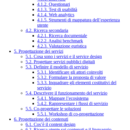
4.1.2. Questionari
4.1.3. Test di usabilità
4.1.4. Web analytics
4.1.5. Strumenti di mappatura dell’esperienza
utente
4.2. Ricerca secondaria
4.2.1. Ricerca documentale
4.2.2. Analisi benchmark
4.2.3. Valutazione euristica
5. Progettazione dei servizi
5.1. Cosa sono i servizi e il service design
5.2. Progettare servizi pubblici digitali
5.3. Definire il modello di servizio
5.3.1. Identificare gli attori coinvolti
5.3.2. Formulare la proposta di valore
5.3.3. Inquadrare gli elementi costitutivi del
servizio
5.4. Descrivere il funzionamento del servizio
5.4.1. Mappare l’ecosistema
5.4.2. Rappresentare i flussi di servizio
5.5. Co-progettare le soluzioni
5.5.1. Workshop di co-progettazione
6. Progettazione dei contenuti
6.1. Cos’è il content design
6.2. Ricerca utente sui contenuti e il linguaggio