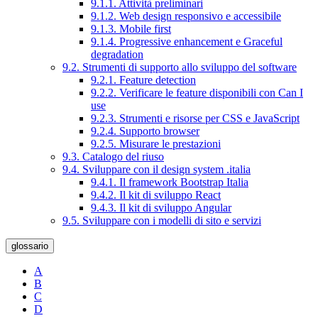
9.1.1. Attività preliminari
9.1.2. Web design responsivo e accessibile
9.1.3. Mobile first
9.1.4. Progressive enhancement e Graceful
degradation
9.2. Strumenti di supporto allo sviluppo del software
9.2.1. Feature detection
9.2.2. Verificare le feature disponibili con Can I
use
9.2.3. Strumenti e risorse per CSS e JavaScript
9.2.4. Supporto browser
9.2.5. Misurare le prestazioni
9.3. Catalogo del riuso
9.4. Sviluppare con il design system .italia
9.4.1. Il framework Bootstrap Italia
9.4.2. Il kit di sviluppo React
9.4.3. Il kit di sviluppo Angular
9.5. Sviluppare con i modelli di sito e servizi
glossario
A
B
C
D