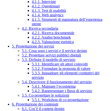
4.1.1. Interviste
4.1.2. Questionari
4.1.3. Test di usabilità
4.1.4. Web analytics
4.1.5. Strumenti di mappatura dell’esperienza
utente
4.2. Ricerca secondaria
4.2.1. Ricerca documentale
4.2.2. Analisi benchmark
4.2.3. Valutazione euristica
5. Progettazione dei servizi
5.1. Cosa sono i servizi e il service design
5.2. Progettare servizi pubblici digitali
5.3. Definire il modello di servizio
5.3.1. Identificare gli attori coinvolti
5.3.2. Formulare la proposta di valore
5.3.3. Inquadrare gli elementi costitutivi del
servizio
5.4. Descrivere il funzionamento del servizio
5.4.1. Mappare l’ecosistema
5.4.2. Rappresentare i flussi di servizio
5.5. Co-progettare le soluzioni
5.5.1. Workshop di co-progettazione
6. Progettazione dei contenuti
6.1. Cos’è il content design