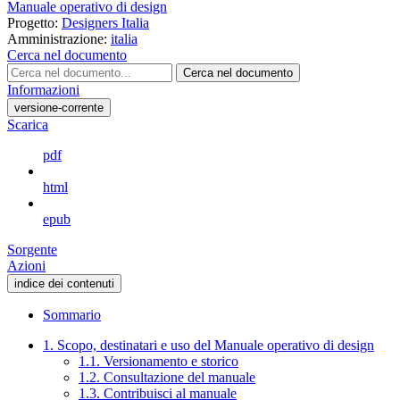
Manuale operativo di design
Progetto:
Designers Italia
Amministrazione:
italia
Cerca nel documento
Cerca nel documento
Informazioni
versione-corrente
Scarica
pdf
html
epub
Sorgente
Azioni
indice dei contenuti
Sommario
1. Scopo, destinatari e uso del Manuale operativo di design
1.1. Versionamento e storico
1.2. Consultazione del manuale
1.3. Contribuisci al manuale