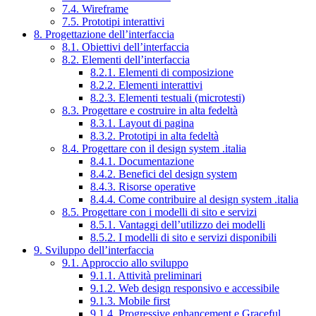
7.4. Wireframe
7.5. Prototipi interattivi
8. Progettazione dell’interfaccia
8.1. Obiettivi dell’interfaccia
8.2. Elementi dell’interfaccia
8.2.1. Elementi di composizione
8.2.2. Elementi interattivi
8.2.3. Elementi testuali (microtesti)
8.3. Progettare e costruire in alta fedeltà
8.3.1. Layout di pagina
8.3.2. Prototipi in alta fedeltà
8.4. Progettare con il design system .italia
8.4.1. Documentazione
8.4.2. Benefici del design system
8.4.3. Risorse operative
8.4.4. Come contribuire al design system .italia
8.5. Progettare con i modelli di sito e servizi
8.5.1. Vantaggi dell’utilizzo dei modelli
8.5.2. I modelli di sito e servizi disponibili
9. Sviluppo dell’interfaccia
9.1. Approccio allo sviluppo
9.1.1. Attività preliminari
9.1.2. Web design responsivo e accessibile
9.1.3. Mobile first
9.1.4. Progressive enhancement e Graceful