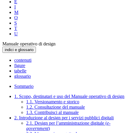
E
I
M
O
S
T
U
Manuale operativo di design
indici e glossario
contenuti
figure
tabelle
glossario
Sommario
1. Scopo, destinatari e uso del Manuale operativo di design
1.1. Versionamento e storico
1.2. Consultazione del manuale
1.3. Contribuisci al manuale
2. Introduzione al design per i servizi pubblici digitali
2.1. Design per l’amministrazione digitale (
e-
government
)