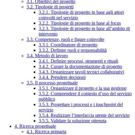
3.1. Obiettivi del progetto
3.2. Tipologie di progetti
3.2.1. Tipologie di progetto in base agli attori
coinvolti nel servizio
3.2.2. Tipologie di progetto in base al focus
3.2.3. Tipologie di progetto in base all’ambito di
intervento
3.3. Competenze, ruoli e figure coinvolte
3.3.1. Coordinatore di progetto
3.3.2. Definire ruoli e responsabilità
3.4. Metodo di lavoro
3.4.1. Definire processi, strumenti e rituali
3.4.2. Curare la documentazione di progetto
3.4.3. Organizzare tavoli tecnici collaborativi
3.4.4. Prendere decisioni
3.5. Il processo progettuale
3.5.1. Organizzare il progetto e la sua gestione
3.5.2. Comprendere il contesto d’uso del servizio
pubblico
3.5.3. Progettare i processi e i
touchpoint
del
servizio
3.5.4. Realizzare l’interfaccia utente del servizio
3.5.5. Validare la soluzione ottenuta
4. Ricerca progettuale
4.1. Ricerca primaria