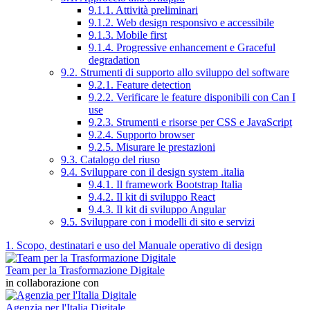
9.1.1. Attività preliminari
9.1.2. Web design responsivo e accessibile
9.1.3. Mobile first
9.1.4. Progressive enhancement e Graceful
degradation
9.2. Strumenti di supporto allo sviluppo del software
9.2.1. Feature detection
9.2.2. Verificare le feature disponibili con Can I
use
9.2.3. Strumenti e risorse per CSS e JavaScript
9.2.4. Supporto browser
9.2.5. Misurare le prestazioni
9.3. Catalogo del riuso
9.4. Sviluppare con il design system .italia
9.4.1. Il framework Bootstrap Italia
9.4.2. Il kit di sviluppo React
9.4.3. Il kit di sviluppo Angular
9.5. Sviluppare con i modelli di sito e servizi
1. Scopo, destinatari e uso del Manuale operativo di design
Team per la Trasformazione Digitale
in collaborazione con
Agenzia per l'Italia Digitale