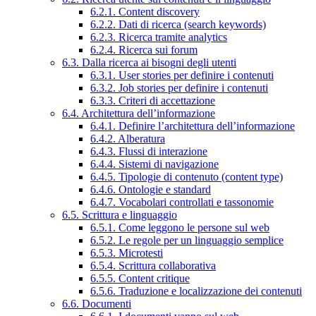
6.2.1. Content discovery
6.2.2. Dati di ricerca (search keywords)
6.2.3. Ricerca tramite analytics
6.2.4. Ricerca sui forum
6.3. Dalla ricerca ai bisogni degli utenti
6.3.1. User stories per definire i contenuti
6.3.2. Job stories per definire i contenuti
6.3.3. Criteri di accettazione
6.4. Architettura dell’informazione
6.4.1. Definire l’architettura dell’informazione
6.4.2. Alberatura
6.4.3. Flussi di interazione
6.4.4. Sistemi di navigazione
6.4.5. Tipologie di contenuto (content type)
6.4.6. Ontologie e standard
6.4.7. Vocabolari controllati e tassonomie
6.5. Scrittura e linguaggio
6.5.1. Come leggono le persone sul web
6.5.2. Le regole per un linguaggio semplice
6.5.3. Microtesti
6.5.4. Scrittura collaborativa
6.5.5. Content critique
6.5.6. Traduzione e localizzazione dei contenuti
6.6. Documenti