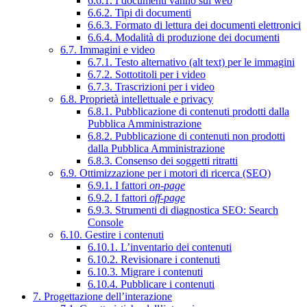
6.6.1. I documenti vanno sul web
6.6.2. Tipi di documenti
6.6.3. Formato di lettura dei documenti elettronici
6.6.4. Modalità di produzione dei documenti
6.7. Immagini e video
6.7.1. Testo alternativo (alt text) per le immagini
6.7.2. Sottotitoli per i video
6.7.3. Trascrizioni per i video
6.8. Proprietà intellettuale e privacy
6.8.1. Pubblicazione di contenuti prodotti dalla
Pubblica Amministrazione
6.8.2. Pubblicazione di contenuti non prodotti
dalla Pubblica Amministrazione
6.8.3. Consenso dei soggetti ritratti
6.9. Ottimizzazione per i motori di ricerca (SEO)
6.9.1. I fattori
on-page
6.9.2. I fattori
off-page
6.9.3. Strumenti di diagnostica SEO: Search
Console
6.10. Gestire i contenuti
6.10.1. L’inventario dei contenuti
6.10.2. Revisionare i contenuti
6.10.3. Migrare i contenuti
6.10.4. Pubblicare i contenuti
7. Progettazione dell’interazione