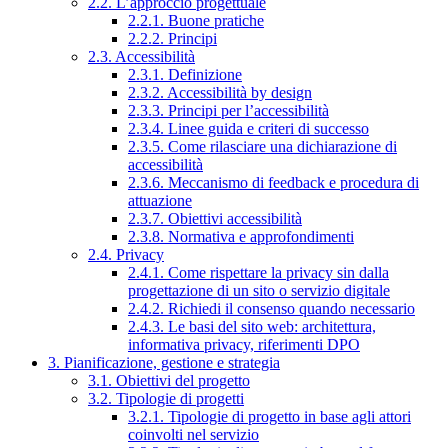
2.2. L’approccio progettuale
2.2.1. Buone pratiche
2.2.2. Principi
2.3. Accessibilità
2.3.1. Definizione
2.3.2. Accessibilità by design
2.3.3. Principi per l’accessibilità
2.3.4. Linee guida e criteri di successo
2.3.5. Come rilasciare una dichiarazione di
accessibilità
2.3.6. Meccanismo di feedback e procedura di
attuazione
2.3.7. Obiettivi accessibilità
2.3.8. Normativa e approfondimenti
2.4. Privacy
2.4.1. Come rispettare la privacy sin dalla
progettazione di un sito o servizio digitale
2.4.2. Richiedi il consenso quando necessario
2.4.3. Le basi del sito web: architettura,
informativa privacy, riferimenti DPO
3. Pianificazione, gestione e strategia
3.1. Obiettivi del progetto
3.2. Tipologie di progetti
3.2.1. Tipologie di progetto in base agli attori
coinvolti nel servizio