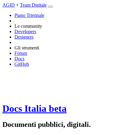
AGID
+
Team Digitale
Piano Triennale
Le community
Developers
Designers
Gli strumenti
Forum
Docs
GitHub
Docs Italia
beta
Documenti pubblici, digitali.