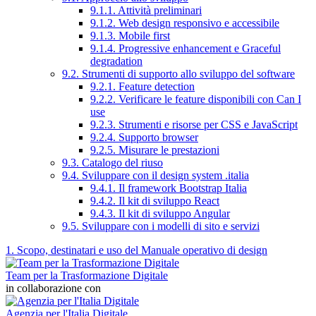
9.1.1. Attività preliminari
9.1.2. Web design responsivo e accessibile
9.1.3. Mobile first
9.1.4. Progressive enhancement e Graceful
degradation
9.2. Strumenti di supporto allo sviluppo del software
9.2.1. Feature detection
9.2.2. Verificare le feature disponibili con Can I
use
9.2.3. Strumenti e risorse per CSS e JavaScript
9.2.4. Supporto browser
9.2.5. Misurare le prestazioni
9.3. Catalogo del riuso
9.4. Sviluppare con il design system .italia
9.4.1. Il framework Bootstrap Italia
9.4.2. Il kit di sviluppo React
9.4.3. Il kit di sviluppo Angular
9.5. Sviluppare con i modelli di sito e servizi
1. Scopo, destinatari e uso del Manuale operativo di design
Team per la Trasformazione Digitale
in collaborazione con
Agenzia per l'Italia Digitale