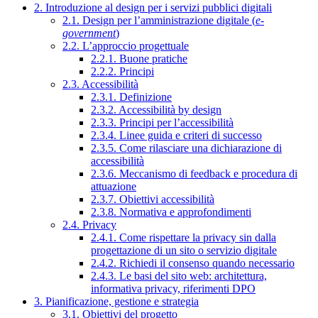
2. Introduzione al design per i servizi pubblici digitali
2.1. Design per l’amministrazione digitale (
e-
government
)
2.2. L’approccio progettuale
2.2.1. Buone pratiche
2.2.2. Principi
2.3. Accessibilità
2.3.1. Definizione
2.3.2. Accessibilità by design
2.3.3. Principi per l’accessibilità
2.3.4. Linee guida e criteri di successo
2.3.5. Come rilasciare una dichiarazione di
accessibilità
2.3.6. Meccanismo di feedback e procedura di
attuazione
2.3.7. Obiettivi accessibilità
2.3.8. Normativa e approfondimenti
2.4. Privacy
2.4.1. Come rispettare la privacy sin dalla
progettazione di un sito o servizio digitale
2.4.2. Richiedi il consenso quando necessario
2.4.3. Le basi del sito web: architettura,
informativa privacy, riferimenti DPO
3. Pianificazione, gestione e strategia
3.1. Obiettivi del progetto