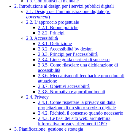
1.3. Contribuisci al manuale
2. Introduzione al design per i servizi pubblici digitali
2.1. Design per l’amministrazione digitale (
e-
government
)
2.2. L’approccio progettuale
2.2.1. Buone pratiche
2.2.2. Principi
2.3. Accessibilità
2.3.1. Definizione
2.3.2. Accessibilità by design
2.3.3. Principi per l’accessibilità
2.3.4. Linee guida e criteri di successo
2.3.5. Come rilasciare una dichiarazione di
accessibilità
2.3.6. Meccanismo di feedback e procedura di
attuazione
2.3.7. Obiettivi accessibilità
2.3.8. Normativa e approfondimenti
2.4. Privacy
2.4.1. Come rispettare la privacy sin dalla
progettazione di un sito o servizio digitale
2.4.2. Richiedi il consenso quando necessario
2.4.3. Le basi del sito web: architettura,
informativa privacy, riferimenti DPO
3. Pianificazione, gestione e strategia