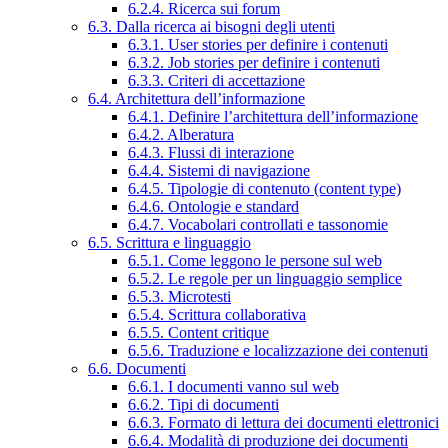
6.2.4. Ricerca sui forum
6.3. Dalla ricerca ai bisogni degli utenti
6.3.1. User stories per definire i contenuti
6.3.2. Job stories per definire i contenuti
6.3.3. Criteri di accettazione
6.4. Architettura dell’informazione
6.4.1. Definire l’architettura dell’informazione
6.4.2. Alberatura
6.4.3. Flussi di interazione
6.4.4. Sistemi di navigazione
6.4.5. Tipologie di contenuto (content type)
6.4.6. Ontologie e standard
6.4.7. Vocabolari controllati e tassonomie
6.5. Scrittura e linguaggio
6.5.1. Come leggono le persone sul web
6.5.2. Le regole per un linguaggio semplice
6.5.3. Microtesti
6.5.4. Scrittura collaborativa
6.5.5. Content critique
6.5.6. Traduzione e localizzazione dei contenuti
6.6. Documenti
6.6.1. I documenti vanno sul web
6.6.2. Tipi di documenti
6.6.3. Formato di lettura dei documenti elettronici
6.6.4. Modalità di produzione dei documenti