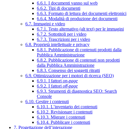
6.6.1. I documenti vanno sul web
6.6.2. Tipi di documenti
6.6.3. Formato di lettura dei documenti elettronici
6.6.4. Modalità di produzione dei documenti
6.7. Immagini e video
6.7.1. Testo alternativo (alt text) per le immagini
6.7.2. Sottotitoli per i video
6.7.3. Trascrizioni per i video
6.8. Proprietà intellettuale e privacy
6.8.1. Pubblicazione di contenuti prodotti dalla
Pubblica Amministrazione
6.8.2. Pubblicazione di contenuti non prodotti
dalla Pubblica Amministrazione
6.8.3. Consenso dei soggetti ritratti
6.9. Ottimizzazione per i motori di ricerca (SEO)
6.9.1. I fattori
on-page
6.9.2. I fattori
off-page
6.9.3. Strumenti di diagnostica SEO: Search
Console
6.10. Gestire i contenuti
6.10.1. L’inventario dei contenuti
6.10.2. Revisionare i contenuti
6.10.3. Migrare i contenuti
6.10.4. Pubblicare i contenuti
7. Progettazione dell’interazione