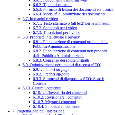
6.6.1. I documenti vanno sul web
6.6.2. Tipi di documenti
6.6.3. Formato di lettura dei documenti elettronici
6.6.4. Modalità di produzione dei documenti
6.7. Immagini e video
6.7.1. Testo alternativo (alt text) per le immagini
6.7.2. Sottotitoli per i video
6.7.3. Trascrizioni per i video
6.8. Proprietà intellettuale e privacy
6.8.1. Pubblicazione di contenuti prodotti dalla
Pubblica Amministrazione
6.8.2. Pubblicazione di contenuti non prodotti
dalla Pubblica Amministrazione
6.8.3. Consenso dei soggetti ritratti
6.9. Ottimizzazione per i motori di ricerca (SEO)
6.9.1. I fattori
on-page
6.9.2. I fattori
off-page
6.9.3. Strumenti di diagnostica SEO: Search
Console
6.10. Gestire i contenuti
6.10.1. L’inventario dei contenuti
6.10.2. Revisionare i contenuti
6.10.3. Migrare i contenuti
6.10.4. Pubblicare i contenuti
7. Progettazione dell’interazione