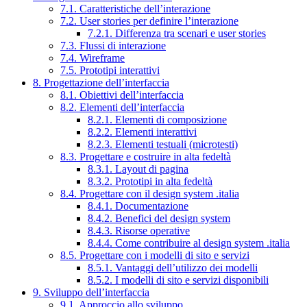
7.1. Caratteristiche dell’interazione
7.2. User stories per definire l’interazione
7.2.1. Differenza tra scenari e user stories
7.3. Flussi di interazione
7.4. Wireframe
7.5. Prototipi interattivi
8. Progettazione dell’interfaccia
8.1. Obiettivi dell’interfaccia
8.2. Elementi dell’interfaccia
8.2.1. Elementi di composizione
8.2.2. Elementi interattivi
8.2.3. Elementi testuali (microtesti)
8.3. Progettare e costruire in alta fedeltà
8.3.1. Layout di pagina
8.3.2. Prototipi in alta fedeltà
8.4. Progettare con il design system .italia
8.4.1. Documentazione
8.4.2. Benefici del design system
8.4.3. Risorse operative
8.4.4. Come contribuire al design system .italia
8.5. Progettare con i modelli di sito e servizi
8.5.1. Vantaggi dell’utilizzo dei modelli
8.5.2. I modelli di sito e servizi disponibili
9. Sviluppo dell’interfaccia
9.1. Approccio allo sviluppo