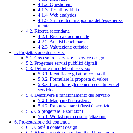
4.1.2. Questionari
4.1.3. Test di usabilità
4.1.4. Web analytics
4.1.5. Strumenti di mappatura dell’esperienza
utente
4.2. Ricerca secondaria
4.2.1. Ricerca documentale
4.2.2. Analisi benchmark
4.2.3. Valutazione euristica
5. Progettazione dei servizi
5.1. Cosa sono i servizi e il service design
5.2. Progettare servizi pubblici digitali
5.3. Definire il modello di servizio
5.3.1. Identificare gli attori coinvolti
5.3.2. Formulare la proposta di valore
5.3.3. Inquadrare gli elementi costitutivi del
servizio
5.4. Descrivere il funzionamento del servizio
5.4.1. Mappare l’ecosistema
5.4.2. Rappresentare i flussi di servizio
5.5. Co-progettare le soluzioni
5.5.1. Workshop di co-progettazione
6. Progettazione dei contenuti
6.1. Cos’è il content design
6.2. Ricerca utente sui contenuti e il linguaggio