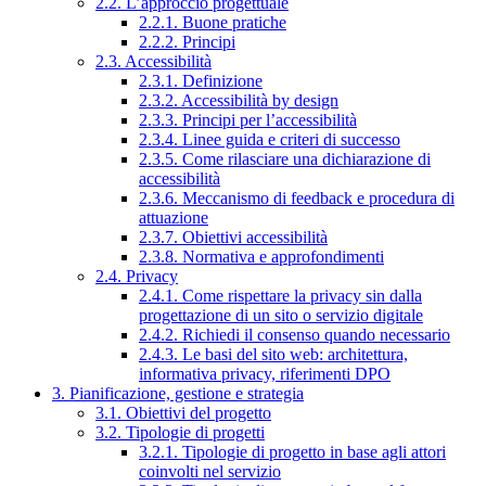
2.2. L’approccio progettuale
2.2.1. Buone pratiche
2.2.2. Principi
2.3. Accessibilità
2.3.1. Definizione
2.3.2. Accessibilità by design
2.3.3. Principi per l’accessibilità
2.3.4. Linee guida e criteri di successo
2.3.5. Come rilasciare una dichiarazione di
accessibilità
2.3.6. Meccanismo di feedback e procedura di
attuazione
2.3.7. Obiettivi accessibilità
2.3.8. Normativa e approfondimenti
2.4. Privacy
2.4.1. Come rispettare la privacy sin dalla
progettazione di un sito o servizio digitale
2.4.2. Richiedi il consenso quando necessario
2.4.3. Le basi del sito web: architettura,
informativa privacy, riferimenti DPO
3. Pianificazione, gestione e strategia
3.1. Obiettivi del progetto
3.2. Tipologie di progetti
3.2.1. Tipologie di progetto in base agli attori
coinvolti nel servizio