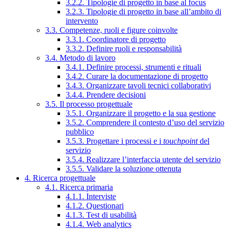
3.2.2. Tipologie di progetto in base al focus
3.2.3. Tipologie di progetto in base all’ambito di
intervento
3.3. Competenze, ruoli e figure coinvolte
3.3.1. Coordinatore di progetto
3.3.2. Definire ruoli e responsabilità
3.4. Metodo di lavoro
3.4.1. Definire processi, strumenti e rituali
3.4.2. Curare la documentazione di progetto
3.4.3. Organizzare tavoli tecnici collaborativi
3.4.4. Prendere decisioni
3.5. Il processo progettuale
3.5.1. Organizzare il progetto e la sua gestione
3.5.2. Comprendere il contesto d’uso del servizio
pubblico
3.5.3. Progettare i processi e i
touchpoint
del
servizio
3.5.4. Realizzare l’interfaccia utente del servizio
3.5.5. Validare la soluzione ottenuta
4. Ricerca progettuale
4.1. Ricerca primaria
4.1.1. Interviste
4.1.2. Questionari
4.1.3. Test di usabilità
4.1.4. Web analytics