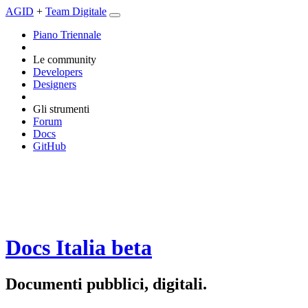
AGID
+
Team Digitale
Piano Triennale
Le community
Developers
Designers
Gli strumenti
Forum
Docs
GitHub
Docs Italia
beta
Documenti pubblici, digitali.