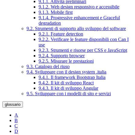
9.1.1. Attività preliminari
9.1.2. Web design responsivo e accessibile
9.1.3. Mobile first
9.1.4. Progressive enhancement e Graceful
degradation
9.2. Strumenti di supporto allo sviluppo del software
9.2.1. Feature detection
9.2.2. Verificare le feature disponibili con Can I
use
9.2.3. Strumenti e risorse per CSS e JavaScript
9.2.4. Supporto browser
9.2.5. Misurare le prestazioni
9.3. Catalogo del riuso
9.4. Sviluppare con il design system .italia
9.4.1. Il framework Bootstrap Italia
9.4.2. Il kit di sviluppo React
9.4.3. Il kit di sviluppo Angular
9.5. Sviluppare con i modelli di sito e servizi
glossario
A
B
C
D