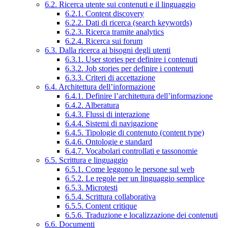
6.2. Ricerca utente sui contenuti e il linguaggio
6.2.1. Content discovery
6.2.2. Dati di ricerca (search keywords)
6.2.3. Ricerca tramite analytics
6.2.4. Ricerca sui forum
6.3. Dalla ricerca ai bisogni degli utenti
6.3.1. User stories per definire i contenuti
6.3.2. Job stories per definire i contenuti
6.3.3. Criteri di accettazione
6.4. Architettura dell’informazione
6.4.1. Definire l’architettura dell’informazione
6.4.2. Alberatura
6.4.3. Flussi di interazione
6.4.4. Sistemi di navigazione
6.4.5. Tipologie di contenuto (content type)
6.4.6. Ontologie e standard
6.4.7. Vocabolari controllati e tassonomie
6.5. Scrittura e linguaggio
6.5.1. Come leggono le persone sul web
6.5.2. Le regole per un linguaggio semplice
6.5.3. Microtesti
6.5.4. Scrittura collaborativa
6.5.5. Content critique
6.5.6. Traduzione e localizzazione dei contenuti
6.6. Documenti