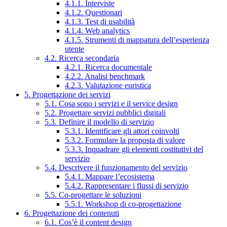
4.1.1. Interviste
4.1.2. Questionari
4.1.3. Test di usabilità
4.1.4. Web analytics
4.1.5. Strumenti di mappatura dell’esperienza
utente
4.2. Ricerca secondaria
4.2.1. Ricerca documentale
4.2.2. Analisi benchmark
4.2.3. Valutazione euristica
5. Progettazione dei servizi
5.1. Cosa sono i servizi e il service design
5.2. Progettare servizi pubblici digitali
5.3. Definire il modello di servizio
5.3.1. Identificare gli attori coinvolti
5.3.2. Formulare la proposta di valore
5.3.3. Inquadrare gli elementi costitutivi del
servizio
5.4. Descrivere il funzionamento del servizio
5.4.1. Mappare l’ecosistema
5.4.2. Rappresentare i flussi di servizio
5.5. Co-progettare le soluzioni
5.5.1. Workshop di co-progettazione
6. Progettazione dei contenuti
6.1. Cos’è il content design