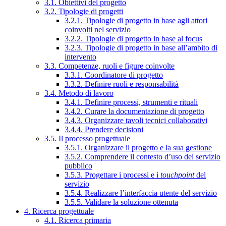
3.1. Obiettivi del progetto
3.2. Tipologie di progetti
3.2.1. Tipologie di progetto in base agli attori
coinvolti nel servizio
3.2.2. Tipologie di progetto in base al focus
3.2.3. Tipologie di progetto in base all’ambito di
intervento
3.3. Competenze, ruoli e figure coinvolte
3.3.1. Coordinatore di progetto
3.3.2. Definire ruoli e responsabilità
3.4. Metodo di lavoro
3.4.1. Definire processi, strumenti e rituali
3.4.2. Curare la documentazione di progetto
3.4.3. Organizzare tavoli tecnici collaborativi
3.4.4. Prendere decisioni
3.5. Il processo progettuale
3.5.1. Organizzare il progetto e la sua gestione
3.5.2. Comprendere il contesto d’uso del servizio
pubblico
3.5.3. Progettare i processi e i
touchpoint
del
servizio
3.5.4. Realizzare l’interfaccia utente del servizio
3.5.5. Validare la soluzione ottenuta
4. Ricerca progettuale
4.1. Ricerca primaria