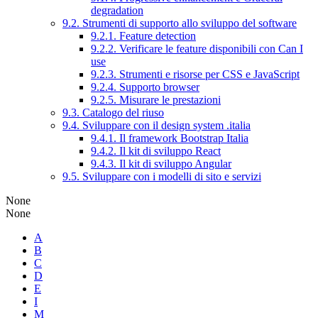
degradation
9.2. Strumenti di supporto allo sviluppo del software
9.2.1. Feature detection
9.2.2. Verificare le feature disponibili con Can I
use
9.2.3. Strumenti e risorse per CSS e JavaScript
9.2.4. Supporto browser
9.2.5. Misurare le prestazioni
9.3. Catalogo del riuso
9.4. Sviluppare con il design system .italia
9.4.1. Il framework Bootstrap Italia
9.4.2. Il kit di sviluppo React
9.4.3. Il kit di sviluppo Angular
9.5. Sviluppare con i modelli di sito e servizi
None
None
A
B
C
D
E
I
M