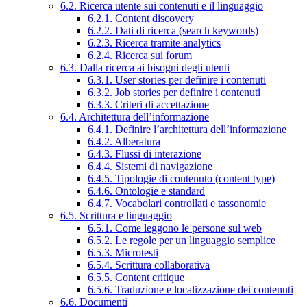
6.2. Ricerca utente sui contenuti e il linguaggio
6.2.1. Content discovery
6.2.2. Dati di ricerca (search keywords)
6.2.3. Ricerca tramite analytics
6.2.4. Ricerca sui forum
6.3. Dalla ricerca ai bisogni degli utenti
6.3.1. User stories per definire i contenuti
6.3.2. Job stories per definire i contenuti
6.3.3. Criteri di accettazione
6.4. Architettura dell’informazione
6.4.1. Definire l’architettura dell’informazione
6.4.2. Alberatura
6.4.3. Flussi di interazione
6.4.4. Sistemi di navigazione
6.4.5. Tipologie di contenuto (content type)
6.4.6. Ontologie e standard
6.4.7. Vocabolari controllati e tassonomie
6.5. Scrittura e linguaggio
6.5.1. Come leggono le persone sul web
6.5.2. Le regole per un linguaggio semplice
6.5.3. Microtesti
6.5.4. Scrittura collaborativa
6.5.5. Content critique
6.5.6. Traduzione e localizzazione dei contenuti
6.6. Documenti