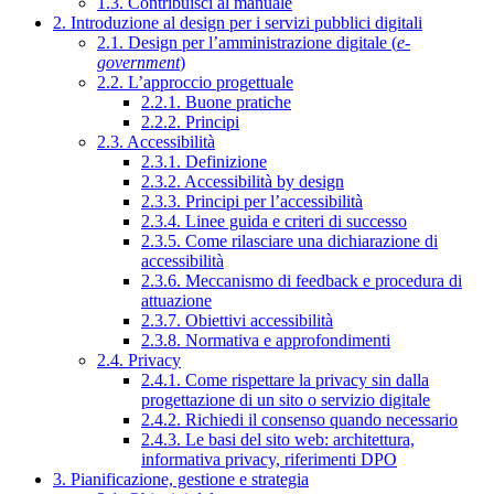
1.3. Contribuisci al manuale
2. Introduzione al design per i servizi pubblici digitali
2.1. Design per l’amministrazione digitale (
e-
government
)
2.2. L’approccio progettuale
2.2.1. Buone pratiche
2.2.2. Principi
2.3. Accessibilità
2.3.1. Definizione
2.3.2. Accessibilità by design
2.3.3. Principi per l’accessibilità
2.3.4. Linee guida e criteri di successo
2.3.5. Come rilasciare una dichiarazione di
accessibilità
2.3.6. Meccanismo di feedback e procedura di
attuazione
2.3.7. Obiettivi accessibilità
2.3.8. Normativa e approfondimenti
2.4. Privacy
2.4.1. Come rispettare la privacy sin dalla
progettazione di un sito o servizio digitale
2.4.2. Richiedi il consenso quando necessario
2.4.3. Le basi del sito web: architettura,
informativa privacy, riferimenti DPO
3. Pianificazione, gestione e strategia