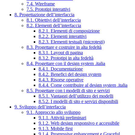
7.4. Wireframe
7.5. Prototipi interattivi
8. Progettazione dell’interfaccia
8.1. Obiettivi dell’interfaccia
8.2. Elementi dell’interfaccia
8.2.1. Elementi di composizione
8.2.2. Elementi interattivi
8.2.3. Elementi testuali (microtesti)
8.3. Progettare e costruire in alta fedeltà
8.3.1. Layout di pagina
8.3.2. Prototipi in alta fedeltà
8.4. Progettare con il design system .italia
8.4.1. Documentazione
8.4.2. Benefici del design system
8.4.3. Risorse operative
8.4.4. Come contribuire al design system .italia
8.5. Progettare con i modelli di sito e servizi
8.5.1. Vantaggi dell’utilizzo dei modelli
8.5.2. I modelli di sito e servizi disponibili
9. Sviluppo dell’interfaccia
9.1. Approccio allo sviluppo
9.1.1. Attività preliminari
9.1.2. Web design responsivo e accessibile
9.1.3. Mobile first
9.1.4. Progressive enhancement e Graceful