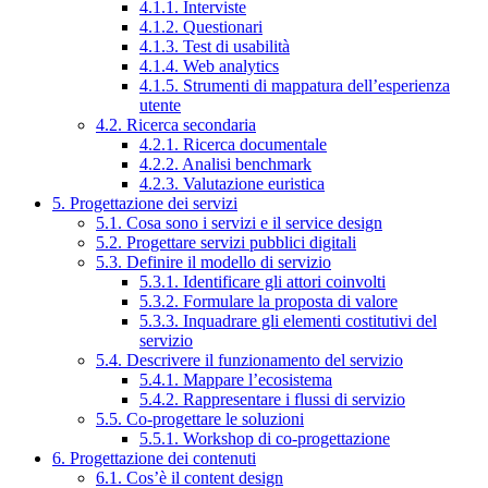
4.1.1. Interviste
4.1.2. Questionari
4.1.3. Test di usabilità
4.1.4. Web analytics
4.1.5. Strumenti di mappatura dell’esperienza
utente
4.2. Ricerca secondaria
4.2.1. Ricerca documentale
4.2.2. Analisi benchmark
4.2.3. Valutazione euristica
5. Progettazione dei servizi
5.1. Cosa sono i servizi e il service design
5.2. Progettare servizi pubblici digitali
5.3. Definire il modello di servizio
5.3.1. Identificare gli attori coinvolti
5.3.2. Formulare la proposta di valore
5.3.3. Inquadrare gli elementi costitutivi del
servizio
5.4. Descrivere il funzionamento del servizio
5.4.1. Mappare l’ecosistema
5.4.2. Rappresentare i flussi di servizio
5.5. Co-progettare le soluzioni
5.5.1. Workshop di co-progettazione
6. Progettazione dei contenuti
6.1. Cos’è il content design