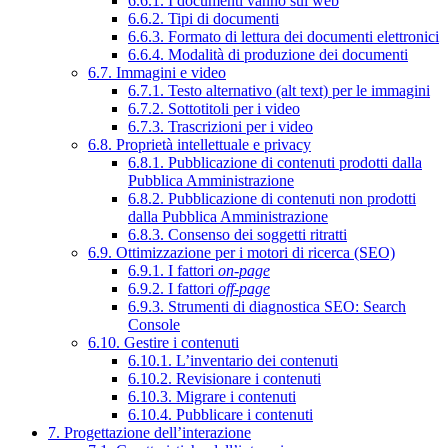
6.6.1. I documenti vanno sul web
6.6.2. Tipi di documenti
6.6.3. Formato di lettura dei documenti elettronici
6.6.4. Modalità di produzione dei documenti
6.7. Immagini e video
6.7.1. Testo alternativo (alt text) per le immagini
6.7.2. Sottotitoli per i video
6.7.3. Trascrizioni per i video
6.8. Proprietà intellettuale e privacy
6.8.1. Pubblicazione di contenuti prodotti dalla
Pubblica Amministrazione
6.8.2. Pubblicazione di contenuti non prodotti
dalla Pubblica Amministrazione
6.8.3. Consenso dei soggetti ritratti
6.9. Ottimizzazione per i motori di ricerca (SEO)
6.9.1. I fattori
on-page
6.9.2. I fattori
off-page
6.9.3. Strumenti di diagnostica SEO: Search
Console
6.10. Gestire i contenuti
6.10.1. L’inventario dei contenuti
6.10.2. Revisionare i contenuti
6.10.3. Migrare i contenuti
6.10.4. Pubblicare i contenuti
7. Progettazione dell’interazione