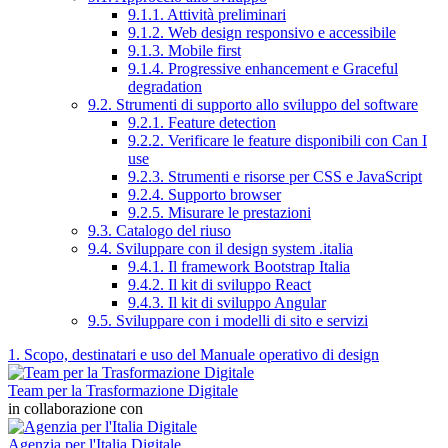
9.1.1. Attività preliminari
9.1.2. Web design responsivo e accessibile
9.1.3. Mobile first
9.1.4. Progressive enhancement e Graceful
degradation
9.2. Strumenti di supporto allo sviluppo del software
9.2.1. Feature detection
9.2.2. Verificare le feature disponibili con Can I
use
9.2.3. Strumenti e risorse per CSS e JavaScript
9.2.4. Supporto browser
9.2.5. Misurare le prestazioni
9.3. Catalogo del riuso
9.4. Sviluppare con il design system .italia
9.4.1. Il framework Bootstrap Italia
9.4.2. Il kit di sviluppo React
9.4.3. Il kit di sviluppo Angular
9.5. Sviluppare con i modelli di sito e servizi
1. Scopo, destinatari e uso del Manuale operativo di design
Team per la Trasformazione Digitale
in collaborazione con
Agenzia per l'Italia Digitale