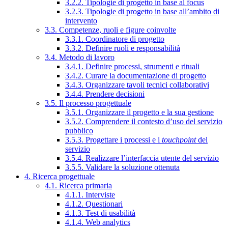
3.2.2. Tipologie di progetto in base al focus
3.2.3. Tipologie di progetto in base all’ambito di
intervento
3.3. Competenze, ruoli e figure coinvolte
3.3.1. Coordinatore di progetto
3.3.2. Definire ruoli e responsabilità
3.4. Metodo di lavoro
3.4.1. Definire processi, strumenti e rituali
3.4.2. Curare la documentazione di progetto
3.4.3. Organizzare tavoli tecnici collaborativi
3.4.4. Prendere decisioni
3.5. Il processo progettuale
3.5.1. Organizzare il progetto e la sua gestione
3.5.2. Comprendere il contesto d’uso del servizio
pubblico
3.5.3. Progettare i processi e i
touchpoint
del
servizio
3.5.4. Realizzare l’interfaccia utente del servizio
3.5.5. Validare la soluzione ottenuta
4. Ricerca progettuale
4.1. Ricerca primaria
4.1.1. Interviste
4.1.2. Questionari
4.1.3. Test di usabilità
4.1.4. Web analytics