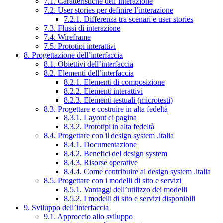
7.1. Caratteristiche dell’interazione
7.2. User stories per definire l’interazione
7.2.1. Differenza tra scenari e user stories
7.3. Flussi di interazione
7.4. Wireframe
7.5. Prototipi interattivi
8. Progettazione dell’interfaccia
8.1. Obiettivi dell’interfaccia
8.2. Elementi dell’interfaccia
8.2.1. Elementi di composizione
8.2.2. Elementi interattivi
8.2.3. Elementi testuali (microtesti)
8.3. Progettare e costruire in alta fedeltà
8.3.1. Layout di pagina
8.3.2. Prototipi in alta fedeltà
8.4. Progettare con il design system .italia
8.4.1. Documentazione
8.4.2. Benefici del design system
8.4.3. Risorse operative
8.4.4. Come contribuire al design system .italia
8.5. Progettare con i modelli di sito e servizi
8.5.1. Vantaggi dell’utilizzo dei modelli
8.5.2. I modelli di sito e servizi disponibili
9. Sviluppo dell’interfaccia
9.1. Approccio allo sviluppo