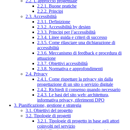
2.2. L’approccio progettuale
2.2.1. Buone pratiche
2.2.2. Principi
2.3. Accessibilità
2.3.1. Definizione
2.3.2. Accessibilità by design
2.3.3. Principi per l’accessibilità
2.3.4. Linee guida e criteri di successo
2.3.5. Come rilasciare una dichiarazione di
accessibilità
2.3.6. Meccanismo di feedback e procedura di
attuazione
2.3.7. Obiettivi accessibilità
2.3.8. Normativa e approfondimenti
2.4. Privacy
2.4.1. Come rispettare la privacy sin dalla
progettazione di un sito o servizio digitale
2.4.2. Richiedi il consenso quando necessario
2.4.3. Le basi del sito web: architettura,
informativa privacy, riferimenti DPO
3. Pianificazione, gestione e strategia
3.1. Obiettivi del progetto
3.2. Tipologie di progetti
3.2.1. Tipologie di progetto in base agli attori
coinvolti nel servizio