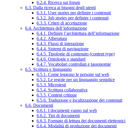
6.2.4. Ricerca sui forum
6.3. Dalla ricerca ai bisogni degli utenti
6.3.1. User stories per definire i contenuti
6.3.2. Job stories per definire i contenuti
6.3.3. Criteri di accettazione
6.4. Architettura dell’informazione
6.4.1. Definire l’architettura dell’informazione
6.4.2. Alberatura
6.4.3. Flussi di interazione
6.4.4. Sistemi di navigazione
6.4.5. Tipologie di contenuto (content type)
6.4.6. Ontologie e standard
6.4.7. Vocabolari controllati e tassonomie
6.5. Scrittura e linguaggio
6.5.1. Come leggono le persone sul web
6.5.2. Le regole per un linguaggio semplice
6.5.3. Microtesti
6.5.4. Scrittura collaborativa
6.5.5. Content critique
6.5.6. Traduzione e localizzazione dei contenuti
6.6. Documenti
6.6.1. I documenti vanno sul web
6.6.2. Tipi di documenti
6.6.3. Formato di lettura dei documenti elettronici
6.6.4. Modalità di produzione dei documenti