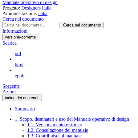
Manuale operativo di design
Progetto:
Designers Italia
Amministrazione:
italia
Cerca nel documento
Cerca nel documento
Informazioni
versione-corrente
Scarica
pdf
html
epub
Sorgente
Azioni
indice dei contenuti
Sommario
1. Scopo, destinatari e uso del Manuale operativo di design
1.1. Versionamento e storico
1.2. Consultazione del manuale
1.3. Contribuisci al manuale