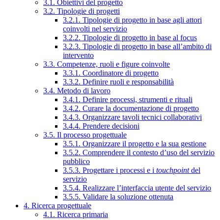
3.1. Obiettivi del progetto
3.2. Tipologie di progetti
3.2.1. Tipologie di progetto in base agli attori
coinvolti nel servizio
3.2.2. Tipologie di progetto in base al focus
3.2.3. Tipologie di progetto in base all’ambito di
intervento
3.3. Competenze, ruoli e figure coinvolte
3.3.1. Coordinatore di progetto
3.3.2. Definire ruoli e responsabilità
3.4. Metodo di lavoro
3.4.1. Definire processi, strumenti e rituali
3.4.2. Curare la documentazione di progetto
3.4.3. Organizzare tavoli tecnici collaborativi
3.4.4. Prendere decisioni
3.5. Il processo progettuale
3.5.1. Organizzare il progetto e la sua gestione
3.5.2. Comprendere il contesto d’uso del servizio
pubblico
3.5.3. Progettare i processi e i
touchpoint
del
servizio
3.5.4. Realizzare l’interfaccia utente del servizio
3.5.5. Validare la soluzione ottenuta
4. Ricerca progettuale
4.1. Ricerca primaria