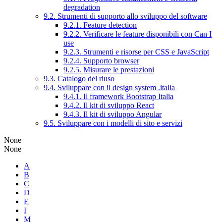
degradation
9.2. Strumenti di supporto allo sviluppo del software
9.2.1. Feature detection
9.2.2. Verificare le feature disponibili con Can I
use
9.2.3. Strumenti e risorse per CSS e JavaScript
9.2.4. Supporto browser
9.2.5. Misurare le prestazioni
9.3. Catalogo del riuso
9.4. Sviluppare con il design system .italia
9.4.1. Il framework Bootstrap Italia
9.4.2. Il kit di sviluppo React
9.4.3. Il kit di sviluppo Angular
9.5. Sviluppare con i modelli di sito e servizi
None
None
A
B
C
D
E
I
M