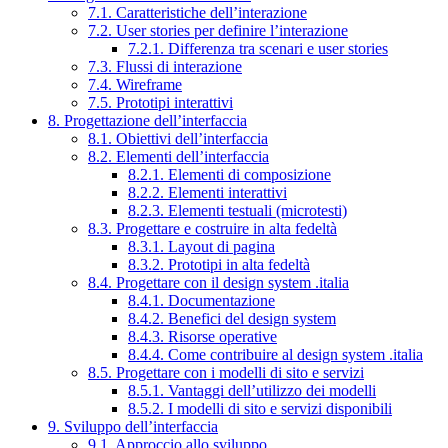
7.1. Caratteristiche dell’interazione
7.2. User stories per definire l’interazione
7.2.1. Differenza tra scenari e user stories
7.3. Flussi di interazione
7.4. Wireframe
7.5. Prototipi interattivi
8. Progettazione dell’interfaccia
8.1. Obiettivi dell’interfaccia
8.2. Elementi dell’interfaccia
8.2.1. Elementi di composizione
8.2.2. Elementi interattivi
8.2.3. Elementi testuali (microtesti)
8.3. Progettare e costruire in alta fedeltà
8.3.1. Layout di pagina
8.3.2. Prototipi in alta fedeltà
8.4. Progettare con il design system .italia
8.4.1. Documentazione
8.4.2. Benefici del design system
8.4.3. Risorse operative
8.4.4. Come contribuire al design system .italia
8.5. Progettare con i modelli di sito e servizi
8.5.1. Vantaggi dell’utilizzo dei modelli
8.5.2. I modelli di sito e servizi disponibili
9. Sviluppo dell’interfaccia
9.1. Approccio allo sviluppo