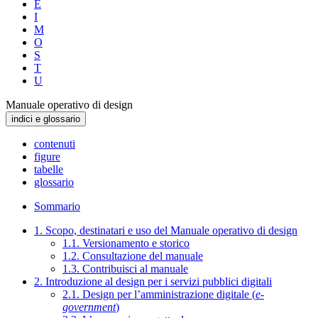
E
I
M
O
S
T
U
Manuale operativo di design
indici e glossario
contenuti
figure
tabelle
glossario
Sommario
1. Scopo, destinatari e uso del Manuale operativo di design
1.1. Versionamento e storico
1.2. Consultazione del manuale
1.3. Contribuisci al manuale
2. Introduzione al design per i servizi pubblici digitali
2.1. Design per l’amministrazione digitale (
e-
government
)