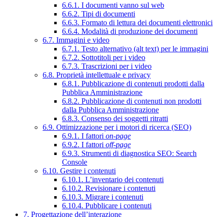
6.6.1. I documenti vanno sul web
6.6.2. Tipi di documenti
6.6.3. Formato di lettura dei documenti elettronici
6.6.4. Modalità di produzione dei documenti
6.7. Immagini e video
6.7.1. Testo alternativo (alt text) per le immagini
6.7.2. Sottotitoli per i video
6.7.3. Trascrizioni per i video
6.8. Proprietà intellettuale e privacy
6.8.1. Pubblicazione di contenuti prodotti dalla
Pubblica Amministrazione
6.8.2. Pubblicazione di contenuti non prodotti
dalla Pubblica Amministrazione
6.8.3. Consenso dei soggetti ritratti
6.9. Ottimizzazione per i motori di ricerca (SEO)
6.9.1. I fattori
on-page
6.9.2. I fattori
off-page
6.9.3. Strumenti di diagnostica SEO: Search
Console
6.10. Gestire i contenuti
6.10.1. L’inventario dei contenuti
6.10.2. Revisionare i contenuti
6.10.3. Migrare i contenuti
6.10.4. Pubblicare i contenuti
7. Progettazione dell’interazione