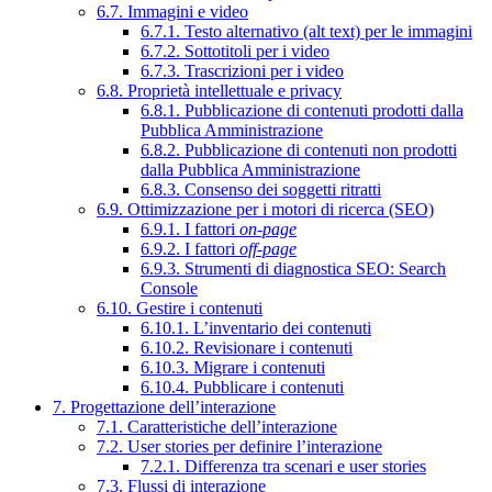
6.7. Immagini e video
6.7.1. Testo alternativo (alt text) per le immagini
6.7.2. Sottotitoli per i video
6.7.3. Trascrizioni per i video
6.8. Proprietà intellettuale e privacy
6.8.1. Pubblicazione di contenuti prodotti dalla
Pubblica Amministrazione
6.8.2. Pubblicazione di contenuti non prodotti
dalla Pubblica Amministrazione
6.8.3. Consenso dei soggetti ritratti
6.9. Ottimizzazione per i motori di ricerca (SEO)
6.9.1. I fattori
on-page
6.9.2. I fattori
off-page
6.9.3. Strumenti di diagnostica SEO: Search
Console
6.10. Gestire i contenuti
6.10.1. L’inventario dei contenuti
6.10.2. Revisionare i contenuti
6.10.3. Migrare i contenuti
6.10.4. Pubblicare i contenuti
7. Progettazione dell’interazione
7.1. Caratteristiche dell’interazione
7.2. User stories per definire l’interazione
7.2.1. Differenza tra scenari e user stories
7.3. Flussi di interazione