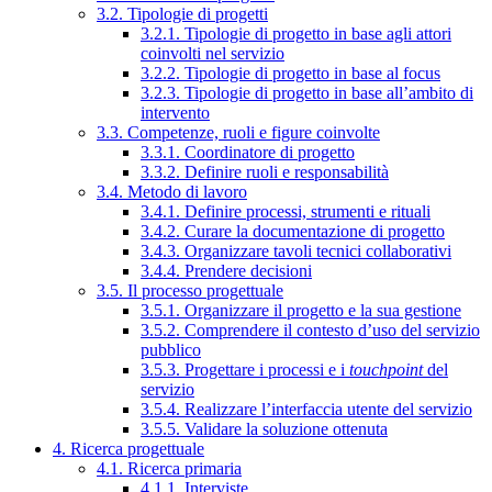
3.2. Tipologie di progetti
3.2.1. Tipologie di progetto in base agli attori
coinvolti nel servizio
3.2.2. Tipologie di progetto in base al focus
3.2.3. Tipologie di progetto in base all’ambito di
intervento
3.3. Competenze, ruoli e figure coinvolte
3.3.1. Coordinatore di progetto
3.3.2. Definire ruoli e responsabilità
3.4. Metodo di lavoro
3.4.1. Definire processi, strumenti e rituali
3.4.2. Curare la documentazione di progetto
3.4.3. Organizzare tavoli tecnici collaborativi
3.4.4. Prendere decisioni
3.5. Il processo progettuale
3.5.1. Organizzare il progetto e la sua gestione
3.5.2. Comprendere il contesto d’uso del servizio
pubblico
3.5.3. Progettare i processi e i
touchpoint
del
servizio
3.5.4. Realizzare l’interfaccia utente del servizio
3.5.5. Validare la soluzione ottenuta
4. Ricerca progettuale
4.1. Ricerca primaria
4.1.1. Interviste