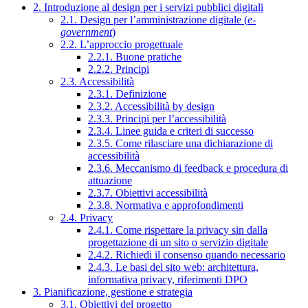
2. Introduzione al design per i servizi pubblici digitali
2.1. Design per l’amministrazione digitale (
e-
government
)
2.2. L’approccio progettuale
2.2.1. Buone pratiche
2.2.2. Principi
2.3. Accessibilità
2.3.1. Definizione
2.3.2. Accessibilità by design
2.3.3. Principi per l’accessibilità
2.3.4. Linee guida e criteri di successo
2.3.5. Come rilasciare una dichiarazione di
accessibilità
2.3.6. Meccanismo di feedback e procedura di
attuazione
2.3.7. Obiettivi accessibilità
2.3.8. Normativa e approfondimenti
2.4. Privacy
2.4.1. Come rispettare la privacy sin dalla
progettazione di un sito o servizio digitale
2.4.2. Richiedi il consenso quando necessario
2.4.3. Le basi del sito web: architettura,
informativa privacy, riferimenti DPO
3. Pianificazione, gestione e strategia
3.1. Obiettivi del progetto