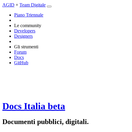
AGID
+
Team Digitale
Piano Triennale
Le community
Developers
Designers
Gli strumenti
Forum
Docs
GitHub
Docs Italia
beta
Documenti pubblici, digitali.