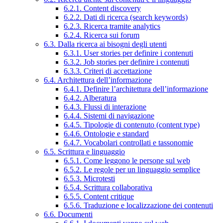
6.2.1. Content discovery
6.2.2. Dati di ricerca (search keywords)
6.2.3. Ricerca tramite analytics
6.2.4. Ricerca sui forum
6.3. Dalla ricerca ai bisogni degli utenti
6.3.1. User stories per definire i contenuti
6.3.2. Job stories per definire i contenuti
6.3.3. Criteri di accettazione
6.4. Architettura dell’informazione
6.4.1. Definire l’architettura dell’informazione
6.4.2. Alberatura
6.4.3. Flussi di interazione
6.4.4. Sistemi di navigazione
6.4.5. Tipologie di contenuto (content type)
6.4.6. Ontologie e standard
6.4.7. Vocabolari controllati e tassonomie
6.5. Scrittura e linguaggio
6.5.1. Come leggono le persone sul web
6.5.2. Le regole per un linguaggio semplice
6.5.3. Microtesti
6.5.4. Scrittura collaborativa
6.5.5. Content critique
6.5.6. Traduzione e localizzazione dei contenuti
6.6. Documenti