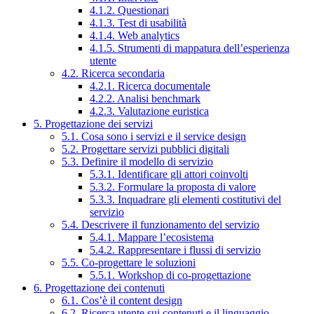
4.1.2. Questionari
4.1.3. Test di usabilità
4.1.4. Web analytics
4.1.5. Strumenti di mappatura dell’esperienza
utente
4.2. Ricerca secondaria
4.2.1. Ricerca documentale
4.2.2. Analisi benchmark
4.2.3. Valutazione euristica
5. Progettazione dei servizi
5.1. Cosa sono i servizi e il service design
5.2. Progettare servizi pubblici digitali
5.3. Definire il modello di servizio
5.3.1. Identificare gli attori coinvolti
5.3.2. Formulare la proposta di valore
5.3.3. Inquadrare gli elementi costitutivi del
servizio
5.4. Descrivere il funzionamento del servizio
5.4.1. Mappare l’ecosistema
5.4.2. Rappresentare i flussi di servizio
5.5. Co-progettare le soluzioni
5.5.1. Workshop di co-progettazione
6. Progettazione dei contenuti
6.1. Cos’è il content design
6.2. Ricerca utente sui contenuti e il linguaggio