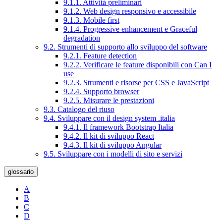
9.1.1. Attività preliminari
9.1.2. Web design responsivo e accessibile
9.1.3. Mobile first
9.1.4. Progressive enhancement e Graceful
degradation
9.2. Strumenti di supporto allo sviluppo del software
9.2.1. Feature detection
9.2.2. Verificare le feature disponibili con Can I
use
9.2.3. Strumenti e risorse per CSS e JavaScript
9.2.4. Supporto browser
9.2.5. Misurare le prestazioni
9.3. Catalogo del riuso
9.4. Sviluppare con il design system .italia
9.4.1. Il framework Bootstrap Italia
9.4.2. Il kit di sviluppo React
9.4.3. Il kit di sviluppo Angular
9.5. Sviluppare con i modelli di sito e servizi
glossario
A
B
C
D