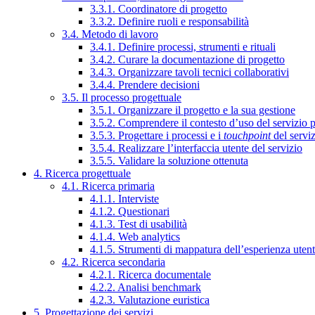
3.3.1. Coordinatore di progetto
3.3.2. Definire ruoli e responsabilità
3.4. Metodo di lavoro
3.4.1. Definire processi, strumenti e rituali
3.4.2. Curare la documentazione di progetto
3.4.3. Organizzare tavoli tecnici collaborativi
3.4.4. Prendere decisioni
3.5. Il processo progettuale
3.5.1. Organizzare il progetto e la sua gestione
3.5.2. Comprendere il contesto d’uso del servizio 
3.5.3. Progettare i processi e i
touchpoint
del servi
3.5.4. Realizzare l’interfaccia utente del servizio
3.5.5. Validare la soluzione ottenuta
4. Ricerca progettuale
4.1. Ricerca primaria
4.1.1. Interviste
4.1.2. Questionari
4.1.3. Test di usabilità
4.1.4. Web analytics
4.1.5. Strumenti di mappatura dell’esperienza uten
4.2. Ricerca secondaria
4.2.1. Ricerca documentale
4.2.2. Analisi benchmark
4.2.3. Valutazione euristica
5. Progettazione dei servizi