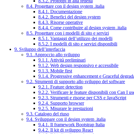
8.3.2. Prototipi in alta fedeltà
8.4. Progettare con il design system .italia
8.4.1. Documentazione
8.4.2. Benefici del design system
8.4.3. Risorse operative
8.4.4. Come contribuire al design system .italia
8.5. Progettare con i modelli di sito e servizi
8.5.1. Vantaggi dell’utilizzo dei modelli
8.5.2. I modelli di sito e servizi disponibili
9. Sviluppo dell’interfaccia
9.1. Approccio allo sviluppo
9.1.1. Attività preliminari
9.1.2. Web design responsivo e accessibile
9.1.3. Mobile first
9.1.4. Progressive enhancement e Graceful degrad
9.2. Strumenti di supporto allo sviluppo del software
9.2.1. Feature detection
9.2.2. Verificare le feature disponibili con Can I us
9.2.3. Strumenti e risorse per CSS e JavaScript
9.2.4. Supporto browser
9.2.5. Misurare le prestazioni
9.3. Catalogo del riuso
9.4. Sviluppare con il design system .italia
9.4.1. Il framework Bootstrap Italia
9.4.2. Il kit di sviluppo React