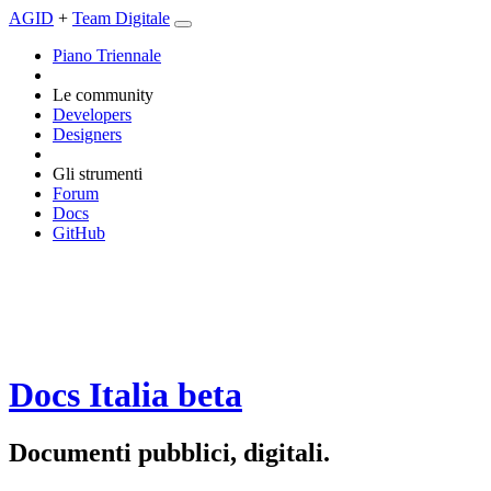
AGID
+
Team Digitale
Piano Triennale
Le community
Developers
Designers
Gli strumenti
Forum
Docs
GitHub
Docs Italia
beta
Documenti pubblici, digitali.