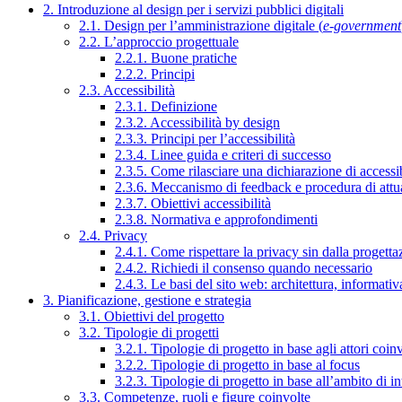
2. Introduzione al design per i servizi pubblici digitali
2.1. Design per l’amministrazione digitale (
e-government
2.2. L’approccio progettuale
2.2.1. Buone pratiche
2.2.2. Principi
2.3. Accessibilità
2.3.1. Definizione
2.3.2. Accessibilità by design
2.3.3. Principi per l’accessibilità
2.3.4. Linee guida e criteri di successo
2.3.5. Come rilasciare una dichiarazione di accessib
2.3.6. Meccanismo di feedback e procedura di attu
2.3.7. Obiettivi accessibilità
2.3.8. Normativa e approfondimenti
2.4. Privacy
2.4.1. Come rispettare la privacy sin dalla progettaz
2.4.2. Richiedi il consenso quando necessario
2.4.3. Le basi del sito web: architettura, informati
3. Pianificazione, gestione e strategia
3.1. Obiettivi del progetto
3.2. Tipologie di progetti
3.2.1. Tipologie di progetto in base agli attori coinv
3.2.2. Tipologie di progetto in base al focus
3.2.3. Tipologie di progetto in base all’ambito di i
3.3. Competenze, ruoli e figure coinvolte