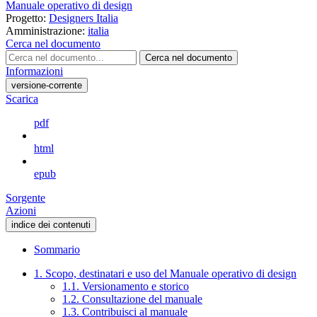
Manuale operativo di design
Progetto:
Designers Italia
Amministrazione:
italia
Cerca nel documento
Cerca nel documento
Informazioni
versione-corrente
Scarica
pdf
html
epub
Sorgente
Azioni
indice dei contenuti
Sommario
1. Scopo, destinatari e uso del Manuale operativo di design
1.1. Versionamento e storico
1.2. Consultazione del manuale
1.3. Contribuisci al manuale