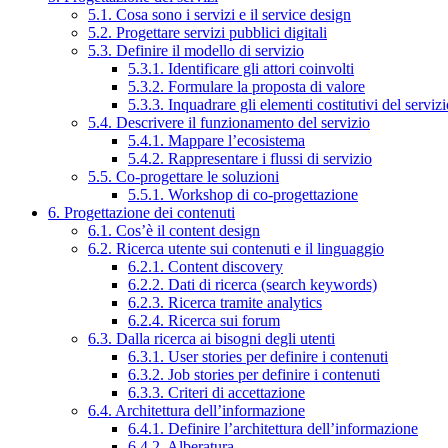
5.1. Cosa sono i servizi e il service design
5.2. Progettare servizi pubblici digitali
5.3. Definire il modello di servizio
5.3.1. Identificare gli attori coinvolti
5.3.2. Formulare la proposta di valore
5.3.3. Inquadrare gli elementi costitutivi del serviz
5.4. Descrivere il funzionamento del servizio
5.4.1. Mappare l’ecosistema
5.4.2. Rappresentare i flussi di servizio
5.5. Co-progettare le soluzioni
5.5.1. Workshop di co-progettazione
6. Progettazione dei contenuti
6.1. Cos’è il content design
6.2. Ricerca utente sui contenuti e il linguaggio
6.2.1. Content discovery
6.2.2. Dati di ricerca (search keywords)
6.2.3. Ricerca tramite analytics
6.2.4. Ricerca sui forum
6.3. Dalla ricerca ai bisogni degli utenti
6.3.1. User stories per definire i contenuti
6.3.2. Job stories per definire i contenuti
6.3.3. Criteri di accettazione
6.4. Architettura dell’informazione
6.4.1. Definire l’architettura dell’informazione
6.4.2. Alberatura