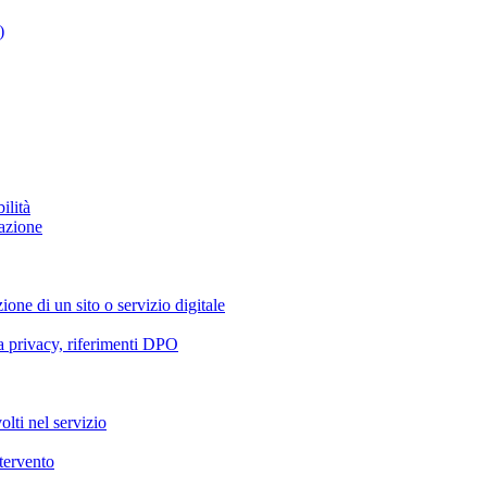
)
ilità
azione
ione di un sito o servizio digitale
va privacy, riferimenti DPO
olti nel servizio
ntervento