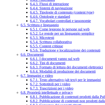
6.4.3. Flussi di interazione
6.4.4. Sistemi di navigazione
6.4.5. Tipologie di contenuto (content type)
6.4.6. Ontologie e standard
6.4.7. Vocabolari controllati e tassonomie
6.5. Scrittura e linguaggio
6.5.1. Come leggono le persone sul web
6.5.2. Le regole per un linguaggio semplice
6.5.3. Microtesti
6.5.4. Scrittura collaborativa
6.5.5. Content critique
6.5.6. Traduzione e localizzazione dei contenuti
6.6. Documenti
6.6.1. I documenti vanno sul web
6.6.2. Tipi di documenti
6.6.3. Formato di lettura dei documenti elettronici
6.6.4. Modalità di produzione dei documenti
6.7. Immagini e video
6.7.1. Testo alternativo (alt text) per le immagini
6.7.2. Sottotitoli per i video
6.7.3. Trascrizioni per i video
6.8. Proprietà intellettuale e privacy
6.8.1. Pubblicazione di contenuti prodotti dalla P
6.8.2. Pubblicazione di contenuti non prodotti dal