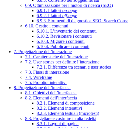
6.8.3. Consenso dei soggetti ritratti
6.9. Ottimizzazione per i motori di ricerca (SEO)
6.9.1. I fattori
on-page
6.9.2. I fattori
off-page
6.9.3. Strumenti di diagnostica SEO: Search Cons
6.10. Gestire i contenuti
6.10.1. L’inventario dei contenuti
6.10.2. Revisionare i contenuti
6.10.3. Migrare i contenuti
6.10.4. Pubblicare i contenuti
7. Progettazione dell’interazione
7.1. Caratteristiche dell’interazione
7.2. User stories per definire l’interazione
7.2.1. Differenza tra scenari e user stories
7.3. Flussi di interazione
7.4. Wireframe
7.5. Prototipi interattivi
8. Progettazione dell’interfaccia
8.1. Obiettivi dell’interfaccia
8.2. Elementi dell’interfaccia
8.2.1. Elementi di composizione
8.2.2. Elementi interattivi
8.2.3. Elementi testuali (microtesti)
8.3. Progettare e costruire in alta fedeltà
8.3.1. Layout di pagina