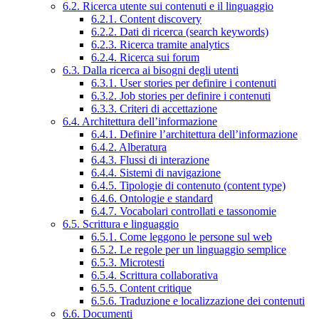
6.2. Ricerca utente sui contenuti e il linguaggio
6.2.1. Content discovery
6.2.2. Dati di ricerca (search keywords)
6.2.3. Ricerca tramite analytics
6.2.4. Ricerca sui forum
6.3. Dalla ricerca ai bisogni degli utenti
6.3.1. User stories per definire i contenuti
6.3.2. Job stories per definire i contenuti
6.3.3. Criteri di accettazione
6.4. Architettura dell’informazione
6.4.1. Definire l’architettura dell’informazione
6.4.2. Alberatura
6.4.3. Flussi di interazione
6.4.4. Sistemi di navigazione
6.4.5. Tipologie di contenuto (content type)
6.4.6. Ontologie e standard
6.4.7. Vocabolari controllati e tassonomie
6.5. Scrittura e linguaggio
6.5.1. Come leggono le persone sul web
6.5.2. Le regole per un linguaggio semplice
6.5.3. Microtesti
6.5.4. Scrittura collaborativa
6.5.5. Content critique
6.5.6. Traduzione e localizzazione dei contenuti
6.6. Documenti