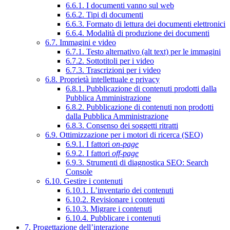
6.6.1. I documenti vanno sul web
6.6.2. Tipi di documenti
6.6.3. Formato di lettura dei documenti elettronici
6.6.4. Modalità di produzione dei documenti
6.7. Immagini e video
6.7.1. Testo alternativo (alt text) per le immagini
6.7.2. Sottotitoli per i video
6.7.3. Trascrizioni per i video
6.8. Proprietà intellettuale e privacy
6.8.1. Pubblicazione di contenuti prodotti dalla
Pubblica Amministrazione
6.8.2. Pubblicazione di contenuti non prodotti
dalla Pubblica Amministrazione
6.8.3. Consenso dei soggetti ritratti
6.9. Ottimizzazione per i motori di ricerca (SEO)
6.9.1. I fattori
on-page
6.9.2. I fattori
off-page
6.9.3. Strumenti di diagnostica SEO: Search
Console
6.10. Gestire i contenuti
6.10.1. L’inventario dei contenuti
6.10.2. Revisionare i contenuti
6.10.3. Migrare i contenuti
6.10.4. Pubblicare i contenuti
7. Progettazione dell’interazione