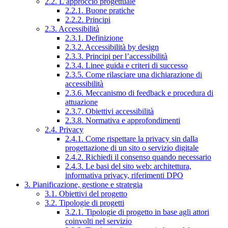
2.2. L’approccio progettuale
2.2.1. Buone pratiche
2.2.2. Principi
2.3. Accessibilità
2.3.1. Definizione
2.3.2. Accessibilità by design
2.3.3. Principi per l’accessibilità
2.3.4. Linee guida e criteri di successo
2.3.5. Come rilasciare una dichiarazione di
accessibilità
2.3.6. Meccanismo di feedback e procedura di
attuazione
2.3.7. Obiettivi accessibilità
2.3.8. Normativa e approfondimenti
2.4. Privacy
2.4.1. Come rispettare la privacy sin dalla
progettazione di un sito o servizio digitale
2.4.2. Richiedi il consenso quando necessario
2.4.3. Le basi del sito web: architettura,
informativa privacy, riferimenti DPO
3. Pianificazione, gestione e strategia
3.1. Obiettivi del progetto
3.2. Tipologie di progetti
3.2.1. Tipologie di progetto in base agli attori
coinvolti nel servizio