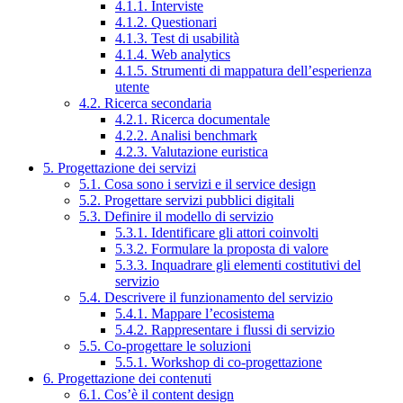
4.1.1. Interviste
4.1.2. Questionari
4.1.3. Test di usabilità
4.1.4. Web analytics
4.1.5. Strumenti di mappatura dell’esperienza
utente
4.2. Ricerca secondaria
4.2.1. Ricerca documentale
4.2.2. Analisi benchmark
4.2.3. Valutazione euristica
5. Progettazione dei servizi
5.1. Cosa sono i servizi e il service design
5.2. Progettare servizi pubblici digitali
5.3. Definire il modello di servizio
5.3.1. Identificare gli attori coinvolti
5.3.2. Formulare la proposta di valore
5.3.3. Inquadrare gli elementi costitutivi del
servizio
5.4. Descrivere il funzionamento del servizio
5.4.1. Mappare l’ecosistema
5.4.2. Rappresentare i flussi di servizio
5.5. Co-progettare le soluzioni
5.5.1. Workshop di co-progettazione
6. Progettazione dei contenuti
6.1. Cos’è il content design