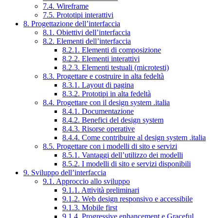
7.4. Wireframe
7.5. Prototipi interattivi
8. Progettazione dell’interfaccia
8.1. Obiettivi dell’interfaccia
8.2. Elementi dell’interfaccia
8.2.1. Elementi di composizione
8.2.2. Elementi interattivi
8.2.3. Elementi testuali (microtesti)
8.3. Progettare e costruire in alta fedeltà
8.3.1. Layout di pagina
8.3.2. Prototipi in alta fedeltà
8.4. Progettare con il design system .italia
8.4.1. Documentazione
8.4.2. Benefici del design system
8.4.3. Risorse operative
8.4.4. Come contribuire al design system .italia
8.5. Progettare con i modelli di sito e servizi
8.5.1. Vantaggi dell’utilizzo dei modelli
8.5.2. I modelli di sito e servizi disponibili
9. Sviluppo dell’interfaccia
9.1. Approccio allo sviluppo
9.1.1. Attività preliminari
9.1.2. Web design responsivo e accessibile
9.1.3. Mobile first
9.1.4. Progressive enhancement e Graceful