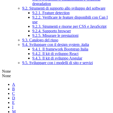
degradation
9.2. Strumenti di supporto allo sviluppo del software
9.2.1. Feature detection
9.2.2. Verificare le feature disponibili con Can I
use
9.2.3. Strumenti e risorse per CSS e JavaScript
9.2.4. Supporto browser
9.2.5. Misurare le prestazioni
9.3. Catalogo del riuso
9.4. Sviluppare con il design system .italia
9.4.1. Il framework Bootstrap Italia
9.4.2. Il kit di sviluppo React
9.4.3. Il kit di sviluppo Angular
9.5. Sviluppare con i modelli di sito e servizi
None
None
A
B
C
D
E
I
M