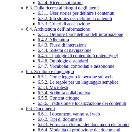
6.2.4. Ricerca sui forum
6.3. Dalla ricerca ai bisogni degli utenti
6.3.1. User stories per definire i contenuti
6.3.2. Job stories per definire i contenuti
6.3.3. Criteri di accettazione
6.4. Architettura dell’informazione
6.4.1. Definire l’architettura dell’informazione
6.4.2. Alberatura
6.4.3. Flussi di interazione
6.4.4. Sistemi di navigazione
6.4.5. Tipologie di contenuto (content type)
6.4.6. Ontologie e standard
6.4.7. Vocabolari controllati e tassonomie
6.5. Scrittura e linguaggio
6.5.1. Come leggono le persone sul web
6.5.2. Le regole per un linguaggio semplice
6.5.3. Microtesti
6.5.4. Scrittura collaborativa
6.5.5. Content critique
6.5.6. Traduzione e localizzazione dei contenuti
6.6. Documenti
6.6.1. I documenti vanno sul web
6.6.2. Tipi di documenti
6.6.3. Formato di lettura dei documenti elettronici
6.6.4. Modalità di produzione dei documenti