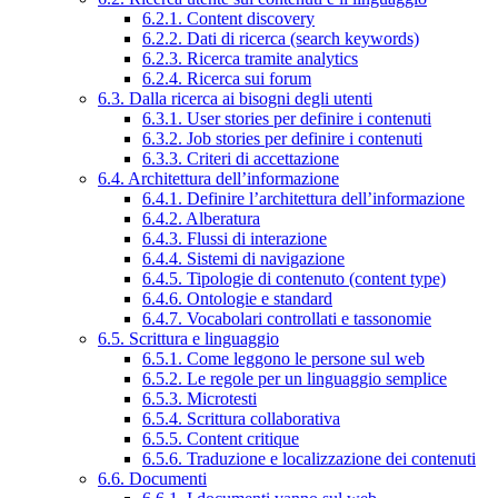
6.2.1. Content discovery
6.2.2. Dati di ricerca (search keywords)
6.2.3. Ricerca tramite analytics
6.2.4. Ricerca sui forum
6.3. Dalla ricerca ai bisogni degli utenti
6.3.1. User stories per definire i contenuti
6.3.2. Job stories per definire i contenuti
6.3.3. Criteri di accettazione
6.4. Architettura dell’informazione
6.4.1. Definire l’architettura dell’informazione
6.4.2. Alberatura
6.4.3. Flussi di interazione
6.4.4. Sistemi di navigazione
6.4.5. Tipologie di contenuto (content type)
6.4.6. Ontologie e standard
6.4.7. Vocabolari controllati e tassonomie
6.5. Scrittura e linguaggio
6.5.1. Come leggono le persone sul web
6.5.2. Le regole per un linguaggio semplice
6.5.3. Microtesti
6.5.4. Scrittura collaborativa
6.5.5. Content critique
6.5.6. Traduzione e localizzazione dei contenuti
6.6. Documenti