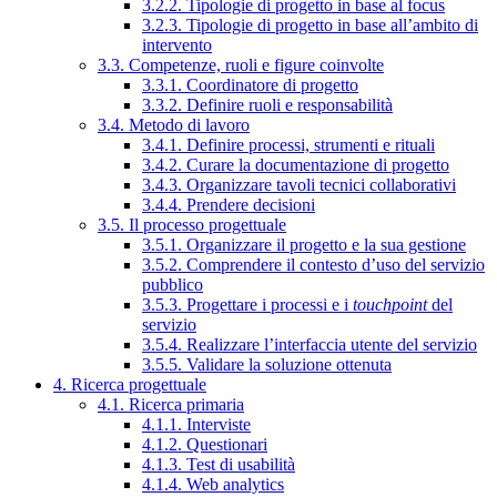
3.2.2. Tipologie di progetto in base al focus
3.2.3. Tipologie di progetto in base all’ambito di
intervento
3.3. Competenze, ruoli e figure coinvolte
3.3.1. Coordinatore di progetto
3.3.2. Definire ruoli e responsabilità
3.4. Metodo di lavoro
3.4.1. Definire processi, strumenti e rituali
3.4.2. Curare la documentazione di progetto
3.4.3. Organizzare tavoli tecnici collaborativi
3.4.4. Prendere decisioni
3.5. Il processo progettuale
3.5.1. Organizzare il progetto e la sua gestione
3.5.2. Comprendere il contesto d’uso del servizio
pubblico
3.5.3. Progettare i processi e i
touchpoint
del
servizio
3.5.4. Realizzare l’interfaccia utente del servizio
3.5.5. Validare la soluzione ottenuta
4. Ricerca progettuale
4.1. Ricerca primaria
4.1.1. Interviste
4.1.2. Questionari
4.1.3. Test di usabilità
4.1.4. Web analytics