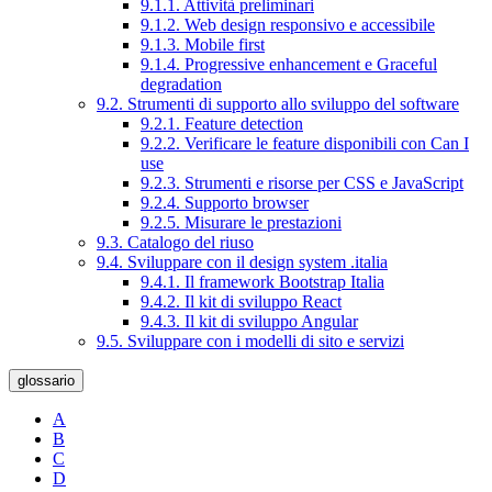
9.1.1. Attività preliminari
9.1.2. Web design responsivo e accessibile
9.1.3. Mobile first
9.1.4. Progressive enhancement e Graceful
degradation
9.2. Strumenti di supporto allo sviluppo del software
9.2.1. Feature detection
9.2.2. Verificare le feature disponibili con Can I
use
9.2.3. Strumenti e risorse per CSS e JavaScript
9.2.4. Supporto browser
9.2.5. Misurare le prestazioni
9.3. Catalogo del riuso
9.4. Sviluppare con il design system .italia
9.4.1. Il framework Bootstrap Italia
9.4.2. Il kit di sviluppo React
9.4.3. Il kit di sviluppo Angular
9.5. Sviluppare con i modelli di sito e servizi
glossario
A
B
C
D