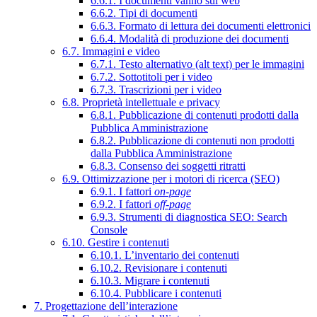
6.6.1. I documenti vanno sul web
6.6.2. Tipi di documenti
6.6.3. Formato di lettura dei documenti elettronici
6.6.4. Modalità di produzione dei documenti
6.7. Immagini e video
6.7.1. Testo alternativo (alt text) per le immagini
6.7.2. Sottotitoli per i video
6.7.3. Trascrizioni per i video
6.8. Proprietà intellettuale e privacy
6.8.1. Pubblicazione di contenuti prodotti dalla
Pubblica Amministrazione
6.8.2. Pubblicazione di contenuti non prodotti
dalla Pubblica Amministrazione
6.8.3. Consenso dei soggetti ritratti
6.9. Ottimizzazione per i motori di ricerca (SEO)
6.9.1. I fattori
on-page
6.9.2. I fattori
off-page
6.9.3. Strumenti di diagnostica SEO: Search
Console
6.10. Gestire i contenuti
6.10.1. L’inventario dei contenuti
6.10.2. Revisionare i contenuti
6.10.3. Migrare i contenuti
6.10.4. Pubblicare i contenuti
7. Progettazione dell’interazione