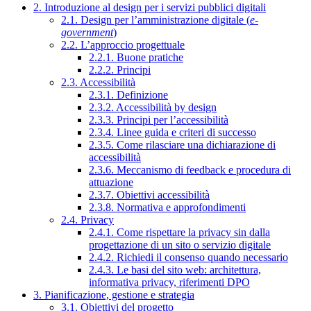
2. Introduzione al design per i servizi pubblici digitali
2.1. Design per l’amministrazione digitale (
e-
government
)
2.2. L’approccio progettuale
2.2.1. Buone pratiche
2.2.2. Principi
2.3. Accessibilità
2.3.1. Definizione
2.3.2. Accessibilità by design
2.3.3. Principi per l’accessibilità
2.3.4. Linee guida e criteri di successo
2.3.5. Come rilasciare una dichiarazione di
accessibilità
2.3.6. Meccanismo di feedback e procedura di
attuazione
2.3.7. Obiettivi accessibilità
2.3.8. Normativa e approfondimenti
2.4. Privacy
2.4.1. Come rispettare la privacy sin dalla
progettazione di un sito o servizio digitale
2.4.2. Richiedi il consenso quando necessario
2.4.3. Le basi del sito web: architettura,
informativa privacy, riferimenti DPO
3. Pianificazione, gestione e strategia
3.1. Obiettivi del progetto