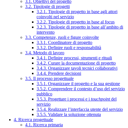
3.1. Obiettivi del progetto
3.2. Tipologie di progetti
3.2.1. Tipologie di progetto in base agli attori
coinvolti nel servizio
3.2.2. Tipologie di progetto in base al focus
3.2.3. Tipologie di progetto in base all’ambito di
intervento
3.3. Competenze, ruoli e figure coinvolte
3.3.1. Coordinatore di progetto
3.3.2. Definire ruoli e responsabilità
3.4. Metodo di lavoro
3.4.1. Definire processi, strumenti e rituali
3.4.2. Curare la documentazione di progetto
3.4.3. Organizzare tavoli tecnici collaborativi
3.4.4. Prendere decisioni
3.5. Il processo progettuale
3.5.1. Organizzare il progetto e la sua gestione
3.5.2. Comprendere il contesto d’uso del servizio
pubblico
3.5.3. Progettare i processi e i
touchpoint
del
servizio
3.5.4. Realizzare l’interfaccia utente del servizio
3.5.5. Validare la soluzione ottenuta
4. Ricerca progettuale
4.1. Ricerca primaria