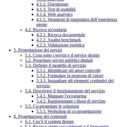
4.1.2. Questionari
4.1.3. Test di usabilità
4.1.4. Web analytics
4.1.5. Strumenti di mappatura dell’esperienza
utente
4.2. Ricerca secondaria
4.2.1. Ricerca documentale
4.2.2. Analisi benchmark
4.2.3. Valutazione euristica
5. Progettazione dei servizi
5.1. Cosa sono i servizi e il service design
5.2. Progettare servizi pubblici digitali
5.3. Definire il modello di servizio
5.3.1. Identificare gli attori coinvolti
5.3.2. Formulare la proposta di valore
5.3.3. Inquadrare gli elementi costitutivi del
servizio
5.4. Descrivere il funzionamento del servizio
5.4.1. Mappare l’ecosistema
5.4.2. Rappresentare i flussi di servizio
5.5. Co-progettare le soluzioni
5.5.1. Workshop di co-progettazione
6. Progettazione dei contenuti
6.1. Cos’è il content design
6.2. Ricerca utente sui contenuti e il linguaggio