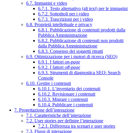
6.7. Immagini e video
6.7.1. Testo alternativo (alt text) per le immagini
6.7.2. Sottotitoli per i video
6.7.3. Trascrizioni per i video
6.8. Proprietà intellettuale e privacy
6.8.1. Pubblicazione di contenuti prodotti dalla
Pubblica Amministrazione
6.8.2. Pubblicazione di contenuti non prodotti
dalla Pubblica Amministrazione
6.8.3. Consenso dei soggetti ritratti
6.9. Ottimizzazione per i motori di ricerca (SEO)
6.9.1. I fattori
on-page
6.9.2. I fattori
off-page
6.9.3. Strumenti di diagnostica SEO: Search
Console
6.10. Gestire i contenuti
6.10.1. L’inventario dei contenuti
6.10.2. Revisionare i contenuti
6.10.3. Migrare i contenuti
6.10.4. Pubblicare i contenuti
7. Progettazione dell’interazione
7.1. Caratteristiche dell’interazione
7.2. User stories per definire l’interazione
7.2.1. Differenza tra scenari e user stories
7.3. Flussi di interazione