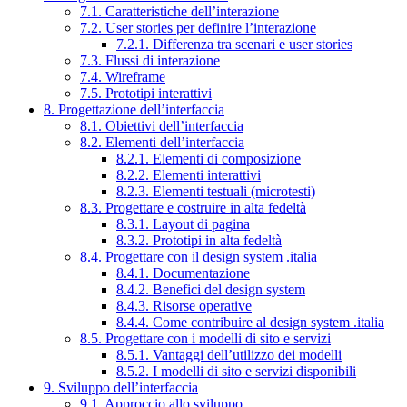
7.1. Caratteristiche dell’interazione
7.2. User stories per definire l’interazione
7.2.1. Differenza tra scenari e user stories
7.3. Flussi di interazione
7.4. Wireframe
7.5. Prototipi interattivi
8. Progettazione dell’interfaccia
8.1. Obiettivi dell’interfaccia
8.2. Elementi dell’interfaccia
8.2.1. Elementi di composizione
8.2.2. Elementi interattivi
8.2.3. Elementi testuali (microtesti)
8.3. Progettare e costruire in alta fedeltà
8.3.1. Layout di pagina
8.3.2. Prototipi in alta fedeltà
8.4. Progettare con il design system .italia
8.4.1. Documentazione
8.4.2. Benefici del design system
8.4.3. Risorse operative
8.4.4. Come contribuire al design system .italia
8.5. Progettare con i modelli di sito e servizi
8.5.1. Vantaggi dell’utilizzo dei modelli
8.5.2. I modelli di sito e servizi disponibili
9. Sviluppo dell’interfaccia
9.1. Approccio allo sviluppo