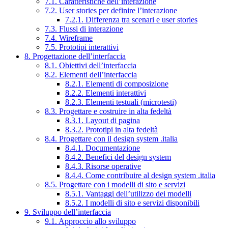
7.1. Caratteristiche dell’interazione
7.2. User stories per definire l’interazione
7.2.1. Differenza tra scenari e user stories
7.3. Flussi di interazione
7.4. Wireframe
7.5. Prototipi interattivi
8. Progettazione dell’interfaccia
8.1. Obiettivi dell’interfaccia
8.2. Elementi dell’interfaccia
8.2.1. Elementi di composizione
8.2.2. Elementi interattivi
8.2.3. Elementi testuali (microtesti)
8.3. Progettare e costruire in alta fedeltà
8.3.1. Layout di pagina
8.3.2. Prototipi in alta fedeltà
8.4. Progettare con il design system .italia
8.4.1. Documentazione
8.4.2. Benefici del design system
8.4.3. Risorse operative
8.4.4. Come contribuire al design system .italia
8.5. Progettare con i modelli di sito e servizi
8.5.1. Vantaggi dell’utilizzo dei modelli
8.5.2. I modelli di sito e servizi disponibili
9. Sviluppo dell’interfaccia
9.1. Approccio allo sviluppo