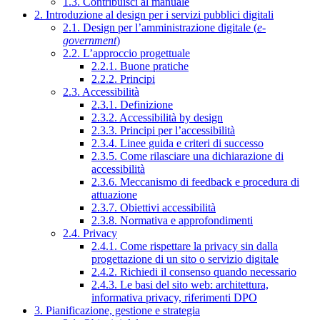
1.3. Contribuisci al manuale
2. Introduzione al design per i servizi pubblici digitali
2.1. Design per l’amministrazione digitale (
e-
government
)
2.2. L’approccio progettuale
2.2.1. Buone pratiche
2.2.2. Principi
2.3. Accessibilità
2.3.1. Definizione
2.3.2. Accessibilità by design
2.3.3. Principi per l’accessibilità
2.3.4. Linee guida e criteri di successo
2.3.5. Come rilasciare una dichiarazione di
accessibilità
2.3.6. Meccanismo di feedback e procedura di
attuazione
2.3.7. Obiettivi accessibilità
2.3.8. Normativa e approfondimenti
2.4. Privacy
2.4.1. Come rispettare la privacy sin dalla
progettazione di un sito o servizio digitale
2.4.2. Richiedi il consenso quando necessario
2.4.3. Le basi del sito web: architettura,
informativa privacy, riferimenti DPO
3. Pianificazione, gestione e strategia