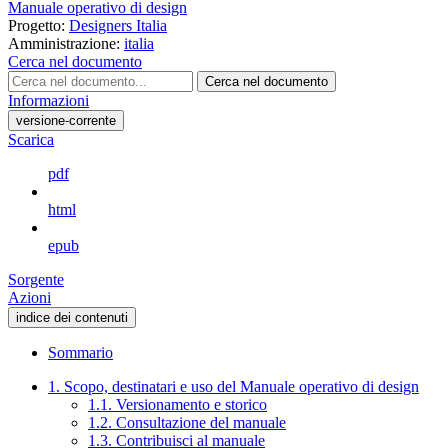
Manuale operativo di design
Progetto:
Designers Italia
Amministrazione:
italia
Cerca nel documento
Cerca nel documento
Informazioni
versione-corrente
Scarica
pdf
html
epub
Sorgente
Azioni
indice dei contenuti
Sommario
1. Scopo, destinatari e uso del Manuale operativo di design
1.1. Versionamento e storico
1.2. Consultazione del manuale
1.3. Contribuisci al manuale