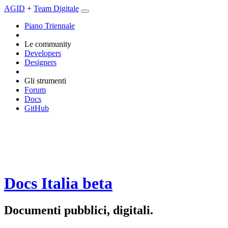
AGID
+
Team Digitale
Piano Triennale
Le community
Developers
Designers
Gli strumenti
Forum
Docs
GitHub
Docs Italia
beta
Documenti pubblici, digitali.