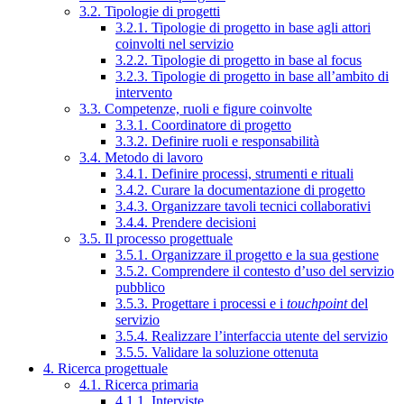
3.2. Tipologie di progetti
3.2.1. Tipologie di progetto in base agli attori
coinvolti nel servizio
3.2.2. Tipologie di progetto in base al focus
3.2.3. Tipologie di progetto in base all’ambito di
intervento
3.3. Competenze, ruoli e figure coinvolte
3.3.1. Coordinatore di progetto
3.3.2. Definire ruoli e responsabilità
3.4. Metodo di lavoro
3.4.1. Definire processi, strumenti e rituali
3.4.2. Curare la documentazione di progetto
3.4.3. Organizzare tavoli tecnici collaborativi
3.4.4. Prendere decisioni
3.5. Il processo progettuale
3.5.1. Organizzare il progetto e la sua gestione
3.5.2. Comprendere il contesto d’uso del servizio
pubblico
3.5.3. Progettare i processi e i
touchpoint
del
servizio
3.5.4. Realizzare l’interfaccia utente del servizio
3.5.5. Validare la soluzione ottenuta
4. Ricerca progettuale
4.1. Ricerca primaria
4.1.1. Interviste