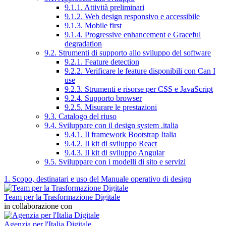
9.1.1. Attività preliminari
9.1.2. Web design responsivo e accessibile
9.1.3. Mobile first
9.1.4. Progressive enhancement e Graceful
degradation
9.2. Strumenti di supporto allo sviluppo del software
9.2.1. Feature detection
9.2.2. Verificare le feature disponibili con Can I
use
9.2.3. Strumenti e risorse per CSS e JavaScript
9.2.4. Supporto browser
9.2.5. Misurare le prestazioni
9.3. Catalogo del riuso
9.4. Sviluppare con il design system .italia
9.4.1. Il framework Bootstrap Italia
9.4.2. Il kit di sviluppo React
9.4.3. Il kit di sviluppo Angular
9.5. Sviluppare con i modelli di sito e servizi
1. Scopo, destinatari e uso del Manuale operativo di design
Team per la Trasformazione Digitale
in collaborazione con
Agenzia per l'Italia Digitale