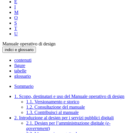
E
I
M
O
S
T
U
Manuale operativo di design
indici e glossario
contenuti
figure
tabelle
glossario
Sommario
1. Scopo, destinatari e uso del Manuale operativo di design
1.1. Versionamento e storico
1.2. Consultazione del manuale
1.3. Contribuisci al manuale
2. Introduzione al design per i servizi pubblici digitali
2.1. Design per l’amministrazione digitale (
e-
government
)