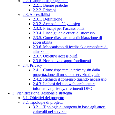
2.2. L’approccio progettuale
2.2.1. Buone pratiche
2.2.2. Principi
2.3. Accessibilità
2.3.1. Definizione
2.3.2. Accessibilità by design
2.3.3. Principi per l’accessibilità
2.3.4. Linee guida e criteri di successo
2.3.5. Come rilasciare una dichiarazione di
accessibilità
2.3.6. Meccanismo di feedback e procedura di
attuazione
2.3.7. Obiettivi accessibilità
2.3.8. Normativa e approfondimenti
2.4. Privacy
2.4.1. Come rispettare la privacy sin dalla
progettazione di un sito o servizio digitale
2.4.2. Richiedi il consenso quando necessario
2.4.3. Le basi del sito web: architettura,
informativa privacy, riferimenti DPO
3. Pianificazione, gestione e strategia
3.1. Obiettivi del progetto
3.2. Tipologie di progetti
3.2.1. Tipologie di progetto in base agli attori
coinvolti nel servizio