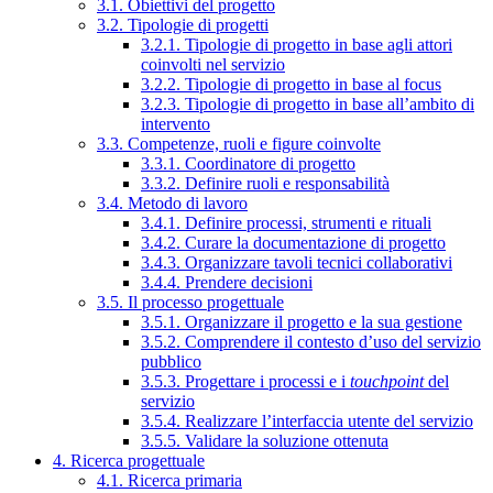
3.1. Obiettivi del progetto
3.2. Tipologie di progetti
3.2.1. Tipologie di progetto in base agli attori
coinvolti nel servizio
3.2.2. Tipologie di progetto in base al focus
3.2.3. Tipologie di progetto in base all’ambito di
intervento
3.3. Competenze, ruoli e figure coinvolte
3.3.1. Coordinatore di progetto
3.3.2. Definire ruoli e responsabilità
3.4. Metodo di lavoro
3.4.1. Definire processi, strumenti e rituali
3.4.2. Curare la documentazione di progetto
3.4.3. Organizzare tavoli tecnici collaborativi
3.4.4. Prendere decisioni
3.5. Il processo progettuale
3.5.1. Organizzare il progetto e la sua gestione
3.5.2. Comprendere il contesto d’uso del servizio
pubblico
3.5.3. Progettare i processi e i
touchpoint
del
servizio
3.5.4. Realizzare l’interfaccia utente del servizio
3.5.5. Validare la soluzione ottenuta
4. Ricerca progettuale
4.1. Ricerca primaria