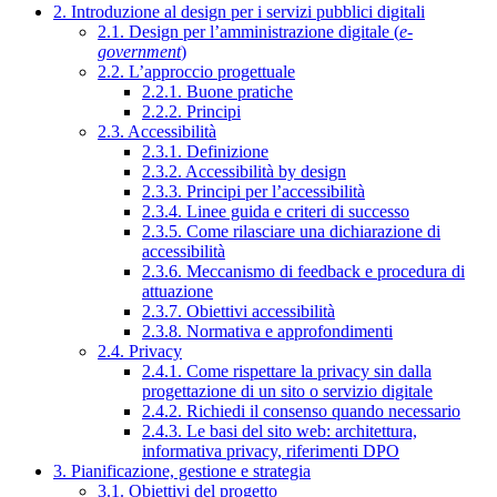
2. Introduzione al design per i servizi pubblici digitali
2.1. Design per l’amministrazione digitale (
e-
government
)
2.2. L’approccio progettuale
2.2.1. Buone pratiche
2.2.2. Principi
2.3. Accessibilità
2.3.1. Definizione
2.3.2. Accessibilità by design
2.3.3. Principi per l’accessibilità
2.3.4. Linee guida e criteri di successo
2.3.5. Come rilasciare una dichiarazione di
accessibilità
2.3.6. Meccanismo di feedback e procedura di
attuazione
2.3.7. Obiettivi accessibilità
2.3.8. Normativa e approfondimenti
2.4. Privacy
2.4.1. Come rispettare la privacy sin dalla
progettazione di un sito o servizio digitale
2.4.2. Richiedi il consenso quando necessario
2.4.3. Le basi del sito web: architettura,
informativa privacy, riferimenti DPO
3. Pianificazione, gestione e strategia
3.1. Obiettivi del progetto