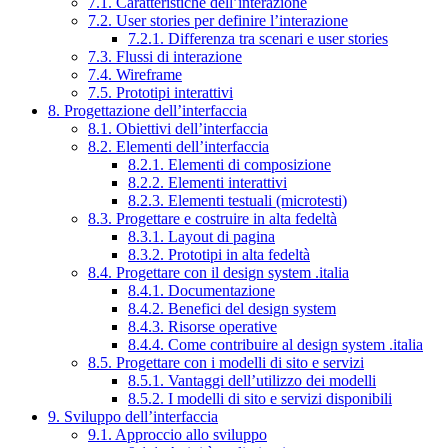
7.1. Caratteristiche dell’interazione
7.2. User stories per definire l’interazione
7.2.1. Differenza tra scenari e user stories
7.3. Flussi di interazione
7.4. Wireframe
7.5. Prototipi interattivi
8. Progettazione dell’interfaccia
8.1. Obiettivi dell’interfaccia
8.2. Elementi dell’interfaccia
8.2.1. Elementi di composizione
8.2.2. Elementi interattivi
8.2.3. Elementi testuali (microtesti)
8.3. Progettare e costruire in alta fedeltà
8.3.1. Layout di pagina
8.3.2. Prototipi in alta fedeltà
8.4. Progettare con il design system .italia
8.4.1. Documentazione
8.4.2. Benefici del design system
8.4.3. Risorse operative
8.4.4. Come contribuire al design system .italia
8.5. Progettare con i modelli di sito e servizi
8.5.1. Vantaggi dell’utilizzo dei modelli
8.5.2. I modelli di sito e servizi disponibili
9. Sviluppo dell’interfaccia
9.1. Approccio allo sviluppo