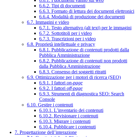
6.6.1. I documenti vanno sul web
6.6.2. Tipi di documenti
6.6.3. Formato di lettura dei documenti elettronici
6.6.4. Modalità di produzione dei documenti
6.7. Immagini e video
6.7.1. Testo alternativo (alt text) per le immagini
6.7.2. Sottotitoli per i video
6.7.3. Trascrizioni per i video
6.8. Proprietà intellettuale e privacy
6.8.1. Pubblicazione di contenuti prodotti dalla
Pubblica Amministrazione
6.8.2. Pubblicazione di contenuti non prodotti
dalla Pubblica Amministrazione
6.8.3. Consenso dei soggetti ritratti
6.9. Ottimizzazione per i motori di ricerca (SEO)
6.9.1. I fattori
on-page
6.9.2. I fattori
off-page
6.9.3. Strumenti di diagnostica SEO: Search
Console
6.10. Gestire i contenuti
6.10.1. L’inventario dei contenuti
6.10.2. Revisionare i contenuti
6.10.3. Migrare i contenuti
6.10.4. Pubblicare i contenuti
7. Progettazione dell’interazione