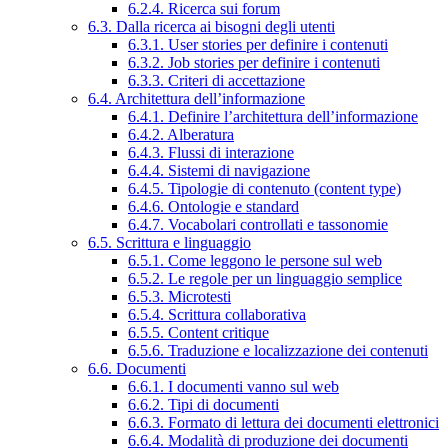
6.2.4. Ricerca sui forum
6.3. Dalla ricerca ai bisogni degli utenti
6.3.1. User stories per definire i contenuti
6.3.2. Job stories per definire i contenuti
6.3.3. Criteri di accettazione
6.4. Architettura dell’informazione
6.4.1. Definire l’architettura dell’informazione
6.4.2. Alberatura
6.4.3. Flussi di interazione
6.4.4. Sistemi di navigazione
6.4.5. Tipologie di contenuto (content type)
6.4.6. Ontologie e standard
6.4.7. Vocabolari controllati e tassonomie
6.5. Scrittura e linguaggio
6.5.1. Come leggono le persone sul web
6.5.2. Le regole per un linguaggio semplice
6.5.3. Microtesti
6.5.4. Scrittura collaborativa
6.5.5. Content critique
6.5.6. Traduzione e localizzazione dei contenuti
6.6. Documenti
6.6.1. I documenti vanno sul web
6.6.2. Tipi di documenti
6.6.3. Formato di lettura dei documenti elettronici
6.6.4. Modalità di produzione dei documenti