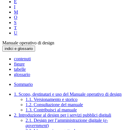
E
I
M
O
S
T
U
Manuale operativo di design
indici e glossario
contenuti
figure
tabelle
glossario
Sommario
1. Scopo, destinatari e uso del Manuale operativo di design
1.1. Versionamento e storico
1.2. Consultazione del manuale
1.3. Contribuisci al manuale
2. Introduzione al design per i servizi pubblici digitali
2.1. Design per l’amministrazione digitale (
e-
government
)