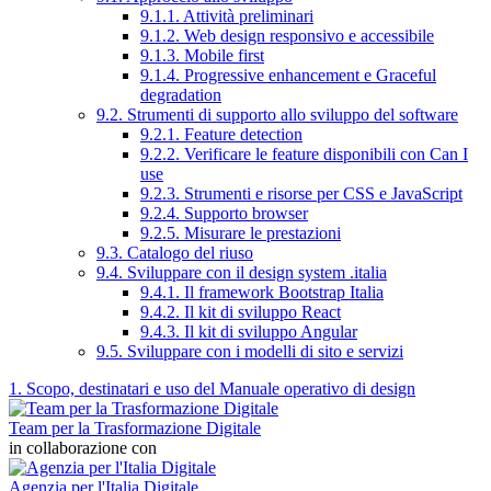
9.1.1. Attività preliminari
9.1.2. Web design responsivo e accessibile
9.1.3. Mobile first
9.1.4. Progressive enhancement e Graceful
degradation
9.2. Strumenti di supporto allo sviluppo del software
9.2.1. Feature detection
9.2.2. Verificare le feature disponibili con Can I
use
9.2.3. Strumenti e risorse per CSS e JavaScript
9.2.4. Supporto browser
9.2.5. Misurare le prestazioni
9.3. Catalogo del riuso
9.4. Sviluppare con il design system .italia
9.4.1. Il framework Bootstrap Italia
9.4.2. Il kit di sviluppo React
9.4.3. Il kit di sviluppo Angular
9.5. Sviluppare con i modelli di sito e servizi
1. Scopo, destinatari e uso del Manuale operativo di design
Team per la Trasformazione Digitale
in collaborazione con
Agenzia per l'Italia Digitale