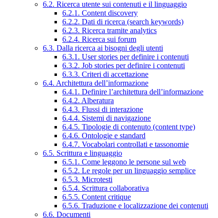
6.2. Ricerca utente sui contenuti e il linguaggio
6.2.1. Content discovery
6.2.2. Dati di ricerca (search keywords)
6.2.3. Ricerca tramite analytics
6.2.4. Ricerca sui forum
6.3. Dalla ricerca ai bisogni degli utenti
6.3.1. User stories per definire i contenuti
6.3.2. Job stories per definire i contenuti
6.3.3. Criteri di accettazione
6.4. Architettura dell’informazione
6.4.1. Definire l’architettura dell’informazione
6.4.2. Alberatura
6.4.3. Flussi di interazione
6.4.4. Sistemi di navigazione
6.4.5. Tipologie di contenuto (content type)
6.4.6. Ontologie e standard
6.4.7. Vocabolari controllati e tassonomie
6.5. Scrittura e linguaggio
6.5.1. Come leggono le persone sul web
6.5.2. Le regole per un linguaggio semplice
6.5.3. Microtesti
6.5.4. Scrittura collaborativa
6.5.5. Content critique
6.5.6. Traduzione e localizzazione dei contenuti
6.6. Documenti