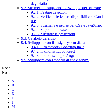
degradation
9.2. Strumenti di supporto allo sviluppo del software
9.2.1. Feature detection
9.2.2. Verificare le feature disponibili con Can I
use
9.2.3. Strumenti e risorse per CSS e JavaScript
9.2.4. Supporto browser
9.2.5. Misurare le prestazioni
9.3. Catalogo del riuso
9.4. Sviluppare con il design system .italia
9.4.1. Il framework Bootstrap Italia
9.4.2. Il kit di sviluppo React
9.4.3. Il kit di sviluppo Angular
9.5. Sviluppare con i modelli di sito e servizi
None
None
A
B
C
D
E
I
M