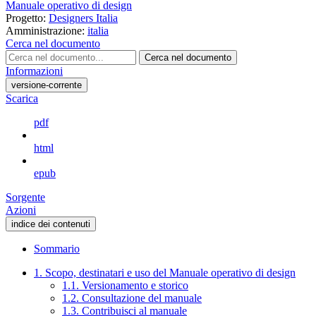
Manuale operativo di design
Progetto:
Designers Italia
Amministrazione:
italia
Cerca nel documento
Cerca nel documento
Informazioni
versione-corrente
Scarica
pdf
html
epub
Sorgente
Azioni
indice dei contenuti
Sommario
1. Scopo, destinatari e uso del Manuale operativo di design
1.1. Versionamento e storico
1.2. Consultazione del manuale
1.3. Contribuisci al manuale