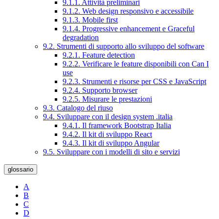
9.1.1. Attività preliminari
9.1.2. Web design responsivo e accessibile
9.1.3. Mobile first
9.1.4. Progressive enhancement e Graceful
degradation
9.2. Strumenti di supporto allo sviluppo del software
9.2.1. Feature detection
9.2.2. Verificare le feature disponibili con Can I
use
9.2.3. Strumenti e risorse per CSS e JavaScript
9.2.4. Supporto browser
9.2.5. Misurare le prestazioni
9.3. Catalogo del riuso
9.4. Sviluppare con il design system .italia
9.4.1. Il framework Bootstrap Italia
9.4.2. Il kit di sviluppo React
9.4.3. Il kit di sviluppo Angular
9.5. Sviluppare con i modelli di sito e servizi
glossario
A
B
C
D