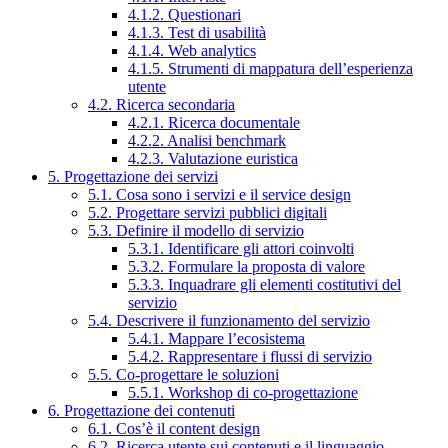
4.1.2. Questionari
4.1.3. Test di usabilità
4.1.4. Web analytics
4.1.5. Strumenti di mappatura dell’esperienza
utente
4.2. Ricerca secondaria
4.2.1. Ricerca documentale
4.2.2. Analisi benchmark
4.2.3. Valutazione euristica
5. Progettazione dei servizi
5.1. Cosa sono i servizi e il service design
5.2. Progettare servizi pubblici digitali
5.3. Definire il modello di servizio
5.3.1. Identificare gli attori coinvolti
5.3.2. Formulare la proposta di valore
5.3.3. Inquadrare gli elementi costitutivi del
servizio
5.4. Descrivere il funzionamento del servizio
5.4.1. Mappare l’ecosistema
5.4.2. Rappresentare i flussi di servizio
5.5. Co-progettare le soluzioni
5.5.1. Workshop di co-progettazione
6. Progettazione dei contenuti
6.1. Cos’è il content design
6.2. Ricerca utente sui contenuti e il linguaggio