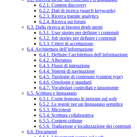
6.2.1. Content discovery
6.2.2. Dati di ricerca (search keywords)
6.2.3. Ricerca tramite analytics
6.2.4. Ricerca sui forum
6.3. Dalla ricerca ai bisogni degli utenti
6.3.1. User stories per definire i contenuti
6.3.2. Job stories per definire i contenuti
6.3.3. Criteri di accettazione
6.4. Architettura dell’informazione
6.4.1. Definire l’architettura dell’informazione
6.4.2. Alberatura
6.4.3. Flussi di interazione
6.4.4. Sistemi di navigazione
6.4.5. Tipologie di contenuto (content type)
6.4.6. Ontologie e standard
6.4.7. Vocabolari controllati e tassonomie
6.5. Scrittura e linguaggio
6.5.1. Come leggono le persone sul web
6.5.2. Le regole per un linguaggio semplice
6.5.3. Microtesti
6.5.4. Scrittura collaborativa
6.5.5. Content critique
6.5.6. Traduzione e localizzazione dei contenuti
6.6. Documenti