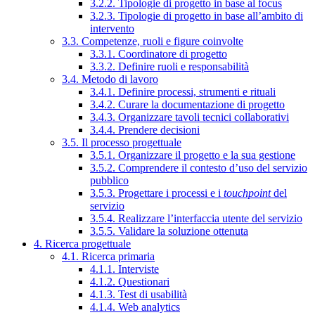
3.2.2. Tipologie di progetto in base al focus
3.2.3. Tipologie di progetto in base all’ambito di
intervento
3.3. Competenze, ruoli e figure coinvolte
3.3.1. Coordinatore di progetto
3.3.2. Definire ruoli e responsabilità
3.4. Metodo di lavoro
3.4.1. Definire processi, strumenti e rituali
3.4.2. Curare la documentazione di progetto
3.4.3. Organizzare tavoli tecnici collaborativi
3.4.4. Prendere decisioni
3.5. Il processo progettuale
3.5.1. Organizzare il progetto e la sua gestione
3.5.2. Comprendere il contesto d’uso del servizio
pubblico
3.5.3. Progettare i processi e i
touchpoint
del
servizio
3.5.4. Realizzare l’interfaccia utente del servizio
3.5.5. Validare la soluzione ottenuta
4. Ricerca progettuale
4.1. Ricerca primaria
4.1.1. Interviste
4.1.2. Questionari
4.1.3. Test di usabilità
4.1.4. Web analytics