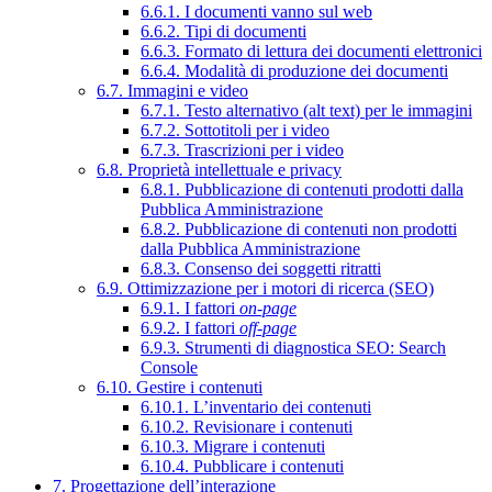
6.6.1. I documenti vanno sul web
6.6.2. Tipi di documenti
6.6.3. Formato di lettura dei documenti elettronici
6.6.4. Modalità di produzione dei documenti
6.7. Immagini e video
6.7.1. Testo alternativo (alt text) per le immagini
6.7.2. Sottotitoli per i video
6.7.3. Trascrizioni per i video
6.8. Proprietà intellettuale e privacy
6.8.1. Pubblicazione di contenuti prodotti dalla
Pubblica Amministrazione
6.8.2. Pubblicazione di contenuti non prodotti
dalla Pubblica Amministrazione
6.8.3. Consenso dei soggetti ritratti
6.9. Ottimizzazione per i motori di ricerca (SEO)
6.9.1. I fattori
on-page
6.9.2. I fattori
off-page
6.9.3. Strumenti di diagnostica SEO: Search
Console
6.10. Gestire i contenuti
6.10.1. L’inventario dei contenuti
6.10.2. Revisionare i contenuti
6.10.3. Migrare i contenuti
6.10.4. Pubblicare i contenuti
7. Progettazione dell’interazione