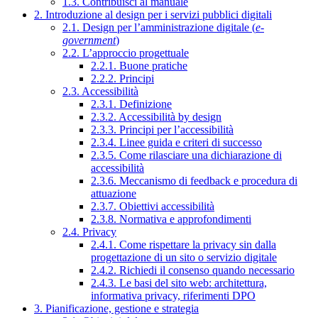
1.3. Contribuisci al manuale
2. Introduzione al design per i servizi pubblici digitali
2.1. Design per l’amministrazione digitale (
e-
government
)
2.2. L’approccio progettuale
2.2.1. Buone pratiche
2.2.2. Principi
2.3. Accessibilità
2.3.1. Definizione
2.3.2. Accessibilità by design
2.3.3. Principi per l’accessibilità
2.3.4. Linee guida e criteri di successo
2.3.5. Come rilasciare una dichiarazione di
accessibilità
2.3.6. Meccanismo di feedback e procedura di
attuazione
2.3.7. Obiettivi accessibilità
2.3.8. Normativa e approfondimenti
2.4. Privacy
2.4.1. Come rispettare la privacy sin dalla
progettazione di un sito o servizio digitale
2.4.2. Richiedi il consenso quando necessario
2.4.3. Le basi del sito web: architettura,
informativa privacy, riferimenti DPO
3. Pianificazione, gestione e strategia