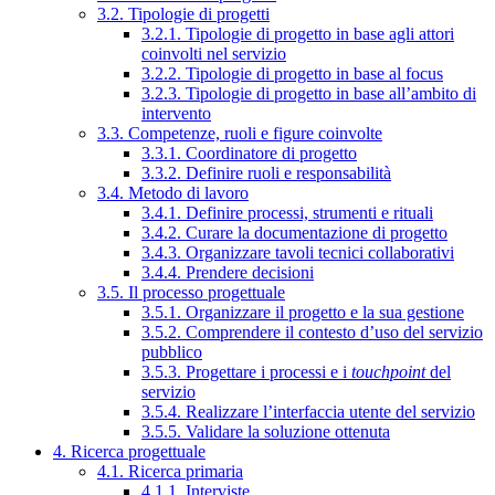
3.2. Tipologie di progetti
3.2.1. Tipologie di progetto in base agli attori
coinvolti nel servizio
3.2.2. Tipologie di progetto in base al focus
3.2.3. Tipologie di progetto in base all’ambito di
intervento
3.3. Competenze, ruoli e figure coinvolte
3.3.1. Coordinatore di progetto
3.3.2. Definire ruoli e responsabilità
3.4. Metodo di lavoro
3.4.1. Definire processi, strumenti e rituali
3.4.2. Curare la documentazione di progetto
3.4.3. Organizzare tavoli tecnici collaborativi
3.4.4. Prendere decisioni
3.5. Il processo progettuale
3.5.1. Organizzare il progetto e la sua gestione
3.5.2. Comprendere il contesto d’uso del servizio
pubblico
3.5.3. Progettare i processi e i
touchpoint
del
servizio
3.5.4. Realizzare l’interfaccia utente del servizio
3.5.5. Validare la soluzione ottenuta
4. Ricerca progettuale
4.1. Ricerca primaria
4.1.1. Interviste