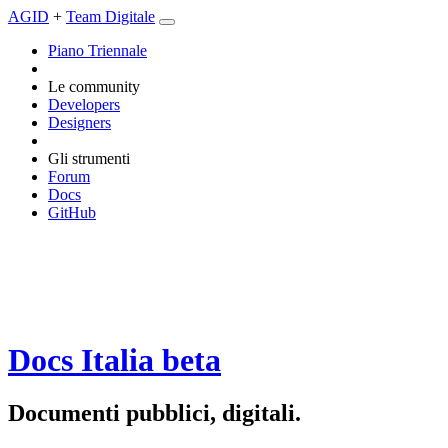
AGID
+
Team Digitale
Piano Triennale
Le community
Developers
Designers
Gli strumenti
Forum
Docs
GitHub
Docs Italia
beta
Documenti pubblici, digitali.