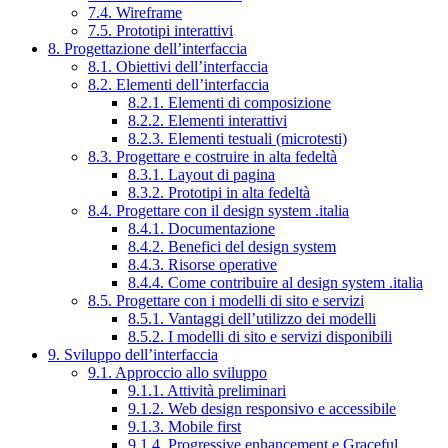
7.4. Wireframe
7.5. Prototipi interattivi
8. Progettazione dell’interfaccia
8.1. Obiettivi dell’interfaccia
8.2. Elementi dell’interfaccia
8.2.1. Elementi di composizione
8.2.2. Elementi interattivi
8.2.3. Elementi testuali (microtesti)
8.3. Progettare e costruire in alta fedeltà
8.3.1. Layout di pagina
8.3.2. Prototipi in alta fedeltà
8.4. Progettare con il design system .italia
8.4.1. Documentazione
8.4.2. Benefici del design system
8.4.3. Risorse operative
8.4.4. Come contribuire al design system .italia
8.5. Progettare con i modelli di sito e servizi
8.5.1. Vantaggi dell’utilizzo dei modelli
8.5.2. I modelli di sito e servizi disponibili
9. Sviluppo dell’interfaccia
9.1. Approccio allo sviluppo
9.1.1. Attività preliminari
9.1.2. Web design responsivo e accessibile
9.1.3. Mobile first
9.1.4. Progressive enhancement e Graceful