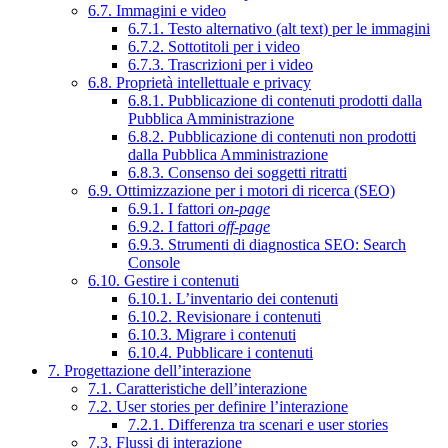
6.7. Immagini e video
6.7.1. Testo alternativo (alt text) per le immagini
6.7.2. Sottotitoli per i video
6.7.3. Trascrizioni per i video
6.8. Proprietà intellettuale e privacy
6.8.1. Pubblicazione di contenuti prodotti dalla
Pubblica Amministrazione
6.8.2. Pubblicazione di contenuti non prodotti
dalla Pubblica Amministrazione
6.8.3. Consenso dei soggetti ritratti
6.9. Ottimizzazione per i motori di ricerca (SEO)
6.9.1. I fattori
on-page
6.9.2. I fattori
off-page
6.9.3. Strumenti di diagnostica SEO: Search
Console
6.10. Gestire i contenuti
6.10.1. L’inventario dei contenuti
6.10.2. Revisionare i contenuti
6.10.3. Migrare i contenuti
6.10.4. Pubblicare i contenuti
7. Progettazione dell’interazione
7.1. Caratteristiche dell’interazione
7.2. User stories per definire l’interazione
7.2.1. Differenza tra scenari e user stories
7.3. Flussi di interazione