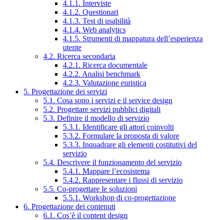
4.1.1. Interviste
4.1.2. Questionari
4.1.3. Test di usabilità
4.1.4. Web analytics
4.1.5. Strumenti di mappatura dell’esperienza
utente
4.2. Ricerca secondaria
4.2.1. Ricerca documentale
4.2.2. Analisi benchmark
4.2.3. Valutazione euristica
5. Progettazione dei servizi
5.1. Cosa sono i servizi e il service design
5.2. Progettare servizi pubblici digitali
5.3. Definire il modello di servizio
5.3.1. Identificare gli attori coinvolti
5.3.2. Formulare la proposta di valore
5.3.3. Inquadrare gli elementi costitutivi del
servizio
5.4. Descrivere il funzionamento del servizio
5.4.1. Mappare l’ecosistema
5.4.2. Rappresentare i flussi di servizio
5.5. Co-progettare le soluzioni
5.5.1. Workshop di co-progettazione
6. Progettazione dei contenuti
6.1. Cos’è il content design