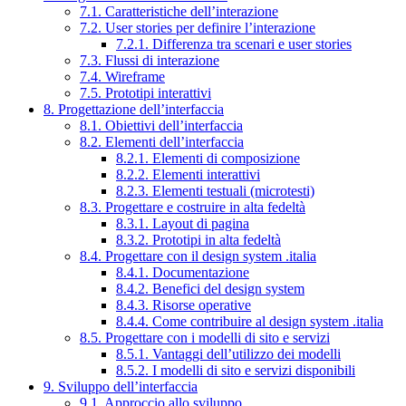
7.1. Caratteristiche dell’interazione
7.2. User stories per definire l’interazione
7.2.1. Differenza tra scenari e user stories
7.3. Flussi di interazione
7.4. Wireframe
7.5. Prototipi interattivi
8. Progettazione dell’interfaccia
8.1. Obiettivi dell’interfaccia
8.2. Elementi dell’interfaccia
8.2.1. Elementi di composizione
8.2.2. Elementi interattivi
8.2.3. Elementi testuali (microtesti)
8.3. Progettare e costruire in alta fedeltà
8.3.1. Layout di pagina
8.3.2. Prototipi in alta fedeltà
8.4. Progettare con il design system .italia
8.4.1. Documentazione
8.4.2. Benefici del design system
8.4.3. Risorse operative
8.4.4. Come contribuire al design system .italia
8.5. Progettare con i modelli di sito e servizi
8.5.1. Vantaggi dell’utilizzo dei modelli
8.5.2. I modelli di sito e servizi disponibili
9. Sviluppo dell’interfaccia
9.1. Approccio allo sviluppo