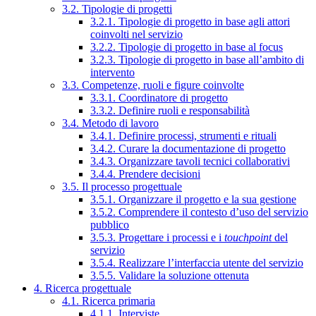
3.2. Tipologie di progetti
3.2.1. Tipologie di progetto in base agli attori
coinvolti nel servizio
3.2.2. Tipologie di progetto in base al focus
3.2.3. Tipologie di progetto in base all’ambito di
intervento
3.3. Competenze, ruoli e figure coinvolte
3.3.1. Coordinatore di progetto
3.3.2. Definire ruoli e responsabilità
3.4. Metodo di lavoro
3.4.1. Definire processi, strumenti e rituali
3.4.2. Curare la documentazione di progetto
3.4.3. Organizzare tavoli tecnici collaborativi
3.4.4. Prendere decisioni
3.5. Il processo progettuale
3.5.1. Organizzare il progetto e la sua gestione
3.5.2. Comprendere il contesto d’uso del servizio
pubblico
3.5.3. Progettare i processi e i
touchpoint
del
servizio
3.5.4. Realizzare l’interfaccia utente del servizio
3.5.5. Validare la soluzione ottenuta
4. Ricerca progettuale
4.1. Ricerca primaria
4.1.1. Interviste