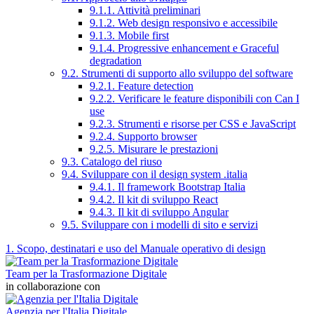
9.1.1. Attività preliminari
9.1.2. Web design responsivo e accessibile
9.1.3. Mobile first
9.1.4. Progressive enhancement e Graceful
degradation
9.2. Strumenti di supporto allo sviluppo del software
9.2.1. Feature detection
9.2.2. Verificare le feature disponibili con Can I
use
9.2.3. Strumenti e risorse per CSS e JavaScript
9.2.4. Supporto browser
9.2.5. Misurare le prestazioni
9.3. Catalogo del riuso
9.4. Sviluppare con il design system .italia
9.4.1. Il framework Bootstrap Italia
9.4.2. Il kit di sviluppo React
9.4.3. Il kit di sviluppo Angular
9.5. Sviluppare con i modelli di sito e servizi
1. Scopo, destinatari e uso del Manuale operativo di design
Team per la Trasformazione Digitale
in collaborazione con
Agenzia per l'Italia Digitale