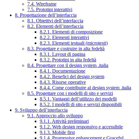
7.4. Wireframe
7.5. Prototipi interattivi
8. Progettazione dell’interfaccia
8.1. Obiettivi dell’interfaccia
8.2. Elementi dell’interfaccia
8.2.1. Elementi di composizione
8.2.2. Elementi interattivi
8.2.3. Elementi testuali (microtesti)
8.3. Progettare e costruire in alta fedeltà
8.3.1. Layout di pagina
8.3.2. Prototipi in alta fedeltà
8.4. Progettare con il design system .italia
8.4.1. Documentazione
8.4.2. Benefici del design system
8.4.3. Risorse operative
8.4.4. Come contribuire al design system .italia
8.5. Progettare con i modelli di sito e servizi
8.5.1. Vantaggi dell’utilizzo dei modelli
8.5.2. I modelli di sito e servizi disponibili
9. Sviluppo dell’interfaccia
9.1. Approccio allo sviluppo
9.1.1. Attività preliminari
9.1.2. Web design responsivo e accessibile
9.1.3. Mobile first
9.1.4. Progressive enhancement e Graceful