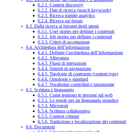
6.2.1. Content discovery
6.2.2. Dati di ricerca (search keywords)
6.2.3. Ricerca tramite analytics
6.2.4. Ricerca sui forum
6.3. Dalla ricerca ai bisogni degli utenti
6.3.1. User stories per definire i contenuti
6.3.2. Job stories per definire i contenuti
6.3.3. Criteri di accettazione
6.4. Architettura dell’informazione
6.4.1. Definire l’architettura dell’informazione
6.4.2. Alberatura
6.4.3. Flussi di interazione
6.4.4. Sistemi di navigazione
6.4.5. Tipologie di contenuto (content type)
6.4.6. Ontologie e standard
6.4.7. Vocabolari controllati e tassonomie
6.5. Scrittura e linguaggio
6.5.1. Come leggono le persone sul web
6.5.2. Le regole per un linguaggio semplice
6.5.3. Microtesti
6.5.4. Scrittura collaborativa
6.5.5. Content critique
6.5.6. Traduzione e localizzazione dei contenuti
6.6. Documenti