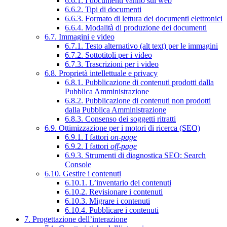
6.6.1. I documenti vanno sul web
6.6.2. Tipi di documenti
6.6.3. Formato di lettura dei documenti elettronici
6.6.4. Modalità di produzione dei documenti
6.7. Immagini e video
6.7.1. Testo alternativo (alt text) per le immagini
6.7.2. Sottotitoli per i video
6.7.3. Trascrizioni per i video
6.8. Proprietà intellettuale e privacy
6.8.1. Pubblicazione di contenuti prodotti dalla
Pubblica Amministrazione
6.8.2. Pubblicazione di contenuti non prodotti
dalla Pubblica Amministrazione
6.8.3. Consenso dei soggetti ritratti
6.9. Ottimizzazione per i motori di ricerca (SEO)
6.9.1. I fattori
on-page
6.9.2. I fattori
off-page
6.9.3. Strumenti di diagnostica SEO: Search
Console
6.10. Gestire i contenuti
6.10.1. L’inventario dei contenuti
6.10.2. Revisionare i contenuti
6.10.3. Migrare i contenuti
6.10.4. Pubblicare i contenuti
7. Progettazione dell’interazione