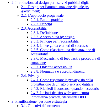
2. Introduzione al design per i servizi pubblici digitali
2.1. Design per l’amministrazione digitale (
e-
government
)
2.2. L’approccio progettuale
2.2.1. Buone pratiche
2.2.2. Principi
2.3. Accessibilità
2.3.1. Definizione
2.3.2. Accessibilità by design
2.3.3. Principi per l’accessibilità
2.3.4. Linee guida e criteri di successo
2.3.5. Come rilasciare una dichiarazione di
accessibilità
2.3.6. Meccanismo di feedback e procedura di
attuazione
2.3.7. Obiettivi accessibilità
2.3.8. Normativa e approfondimenti
2.4. Privacy
2.4.1. Come rispettare la privacy sin dalla
progettazione di un sito o servizio digitale
2.4.2. Richiedi il consenso quando necessario
2.4.3. Le basi del sito web: architettura,
informativa privacy, riferimenti DPO
3. Pianificazione, gestione e strategia
3.1. Obiettivi del progetto