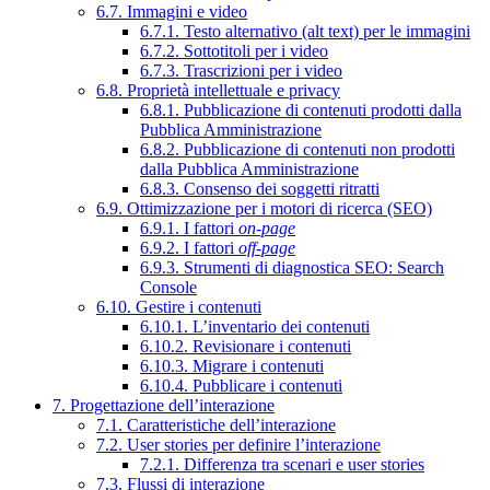
6.7. Immagini e video
6.7.1. Testo alternativo (alt text) per le immagini
6.7.2. Sottotitoli per i video
6.7.3. Trascrizioni per i video
6.8. Proprietà intellettuale e privacy
6.8.1. Pubblicazione di contenuti prodotti dalla
Pubblica Amministrazione
6.8.2. Pubblicazione di contenuti non prodotti
dalla Pubblica Amministrazione
6.8.3. Consenso dei soggetti ritratti
6.9. Ottimizzazione per i motori di ricerca (SEO)
6.9.1. I fattori
on-page
6.9.2. I fattori
off-page
6.9.3. Strumenti di diagnostica SEO: Search
Console
6.10. Gestire i contenuti
6.10.1. L’inventario dei contenuti
6.10.2. Revisionare i contenuti
6.10.3. Migrare i contenuti
6.10.4. Pubblicare i contenuti
7. Progettazione dell’interazione
7.1. Caratteristiche dell’interazione
7.2. User stories per definire l’interazione
7.2.1. Differenza tra scenari e user stories
7.3. Flussi di interazione