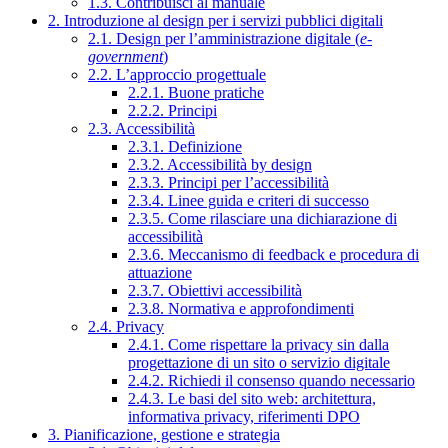
1.3. Contribuisci al manuale
2. Introduzione al design per i servizi pubblici digitali
2.1. Design per l’amministrazione digitale (
e-
government
)
2.2. L’approccio progettuale
2.2.1. Buone pratiche
2.2.2. Principi
2.3. Accessibilità
2.3.1. Definizione
2.3.2. Accessibilità by design
2.3.3. Principi per l’accessibilità
2.3.4. Linee guida e criteri di successo
2.3.5. Come rilasciare una dichiarazione di
accessibilità
2.3.6. Meccanismo di feedback e procedura di
attuazione
2.3.7. Obiettivi accessibilità
2.3.8. Normativa e approfondimenti
2.4. Privacy
2.4.1. Come rispettare la privacy sin dalla
progettazione di un sito o servizio digitale
2.4.2. Richiedi il consenso quando necessario
2.4.3. Le basi del sito web: architettura,
informativa privacy, riferimenti DPO
3. Pianificazione, gestione e strategia