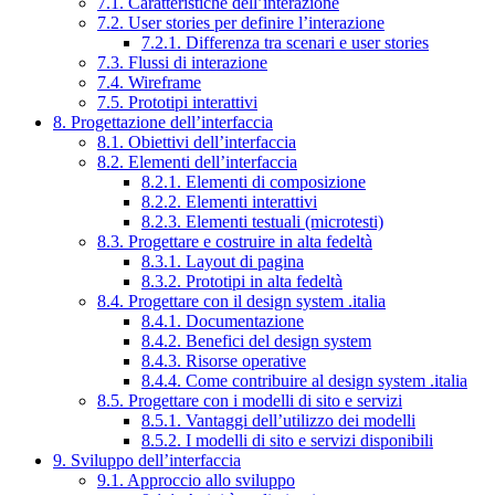
7.1. Caratteristiche dell’interazione
7.2. User stories per definire l’interazione
7.2.1. Differenza tra scenari e user stories
7.3. Flussi di interazione
7.4. Wireframe
7.5. Prototipi interattivi
8. Progettazione dell’interfaccia
8.1. Obiettivi dell’interfaccia
8.2. Elementi dell’interfaccia
8.2.1. Elementi di composizione
8.2.2. Elementi interattivi
8.2.3. Elementi testuali (microtesti)
8.3. Progettare e costruire in alta fedeltà
8.3.1. Layout di pagina
8.3.2. Prototipi in alta fedeltà
8.4. Progettare con il design system .italia
8.4.1. Documentazione
8.4.2. Benefici del design system
8.4.3. Risorse operative
8.4.4. Come contribuire al design system .italia
8.5. Progettare con i modelli di sito e servizi
8.5.1. Vantaggi dell’utilizzo dei modelli
8.5.2. I modelli di sito e servizi disponibili
9. Sviluppo dell’interfaccia
9.1. Approccio allo sviluppo