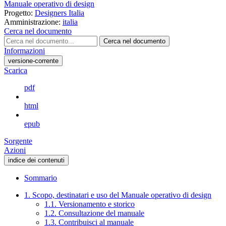
Manuale operativo di design
Progetto:
Designers Italia
Amministrazione:
italia
Cerca nel documento
Cerca nel documento
Informazioni
versione-corrente
Scarica
pdf
html
epub
Sorgente
Azioni
indice dei contenuti
Sommario
1. Scopo, destinatari e uso del Manuale operativo di design
1.1. Versionamento e storico
1.2. Consultazione del manuale
1.3. Contribuisci al manuale