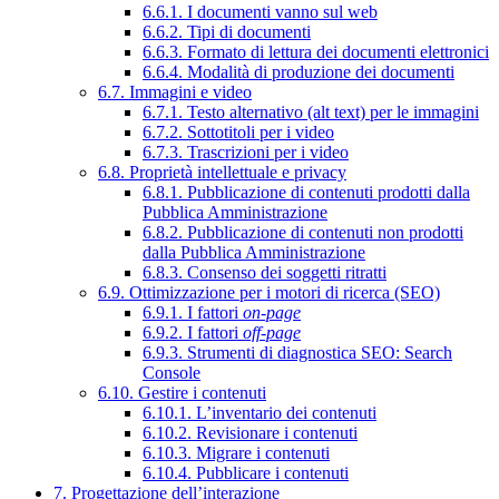
6.6.1. I documenti vanno sul web
6.6.2. Tipi di documenti
6.6.3. Formato di lettura dei documenti elettronici
6.6.4. Modalità di produzione dei documenti
6.7. Immagini e video
6.7.1. Testo alternativo (alt text) per le immagini
6.7.2. Sottotitoli per i video
6.7.3. Trascrizioni per i video
6.8. Proprietà intellettuale e privacy
6.8.1. Pubblicazione di contenuti prodotti dalla
Pubblica Amministrazione
6.8.2. Pubblicazione di contenuti non prodotti
dalla Pubblica Amministrazione
6.8.3. Consenso dei soggetti ritratti
6.9. Ottimizzazione per i motori di ricerca (SEO)
6.9.1. I fattori
on-page
6.9.2. I fattori
off-page
6.9.3. Strumenti di diagnostica SEO: Search
Console
6.10. Gestire i contenuti
6.10.1. L’inventario dei contenuti
6.10.2. Revisionare i contenuti
6.10.3. Migrare i contenuti
6.10.4. Pubblicare i contenuti
7. Progettazione dell’interazione