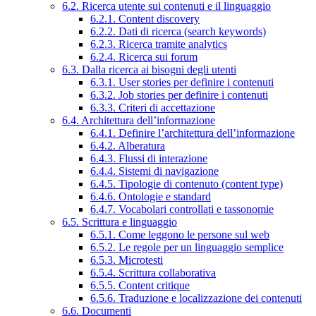
6.2. Ricerca utente sui contenuti e il linguaggio
6.2.1. Content discovery
6.2.2. Dati di ricerca (search keywords)
6.2.3. Ricerca tramite analytics
6.2.4. Ricerca sui forum
6.3. Dalla ricerca ai bisogni degli utenti
6.3.1. User stories per definire i contenuti
6.3.2. Job stories per definire i contenuti
6.3.3. Criteri di accettazione
6.4. Architettura dell’informazione
6.4.1. Definire l’architettura dell’informazione
6.4.2. Alberatura
6.4.3. Flussi di interazione
6.4.4. Sistemi di navigazione
6.4.5. Tipologie di contenuto (content type)
6.4.6. Ontologie e standard
6.4.7. Vocabolari controllati e tassonomie
6.5. Scrittura e linguaggio
6.5.1. Come leggono le persone sul web
6.5.2. Le regole per un linguaggio semplice
6.5.3. Microtesti
6.5.4. Scrittura collaborativa
6.5.5. Content critique
6.5.6. Traduzione e localizzazione dei contenuti
6.6. Documenti