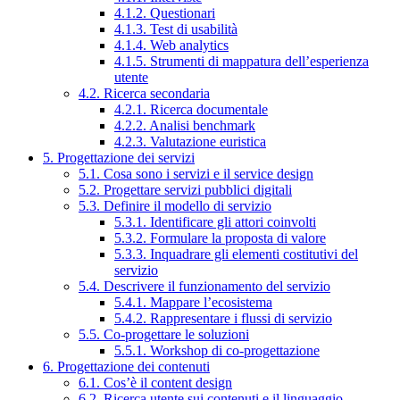
4.1.2. Questionari
4.1.3. Test di usabilità
4.1.4. Web analytics
4.1.5. Strumenti di mappatura dell’esperienza
utente
4.2. Ricerca secondaria
4.2.1. Ricerca documentale
4.2.2. Analisi benchmark
4.2.3. Valutazione euristica
5. Progettazione dei servizi
5.1. Cosa sono i servizi e il service design
5.2. Progettare servizi pubblici digitali
5.3. Definire il modello di servizio
5.3.1. Identificare gli attori coinvolti
5.3.2. Formulare la proposta di valore
5.3.3. Inquadrare gli elementi costitutivi del
servizio
5.4. Descrivere il funzionamento del servizio
5.4.1. Mappare l’ecosistema
5.4.2. Rappresentare i flussi di servizio
5.5. Co-progettare le soluzioni
5.5.1. Workshop di co-progettazione
6. Progettazione dei contenuti
6.1. Cos’è il content design
6.2. Ricerca utente sui contenuti e il linguaggio