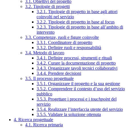
3.1. Obiettivi del progetto
3.2. Tipologie di progetti
3.2.1. Tipologie di progetto in base agli attori
coinvolti nel servizio
3.2.2. Tipologie di progetto in base al focus
3.2.3. Tipologie di progetto in base all’ambito di
intervento
3.3. Competenze, ruoli e figure coinvolte
3.3.1. Coordinatore di progetto
3.3.2. Definire ruoli e responsabilità
3.4. Metodo di lavoro
3.4.1. Definire processi, strumenti e rituali
3.4.2. Curare la documentazione di progetto
3.4.3. Organizzare tavoli tecnici collaborativi
3.4.4. Prendere decisioni
3.5. Il processo progettuale
3.5.1. Organizzare il progetto e la sua gestione
3.5.2. Comprendere il contesto d’uso del servizio
pubblico
3.5.3. Progettare i processi e i
touchpoint
del
servizio
3.5.4. Realizzare l’interfaccia utente del servizio
3.5.5. Validare la soluzione ottenuta
4. Ricerca progettuale
4.1. Ricerca primaria