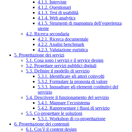
4.1.1. Interviste
4.1.2. Questionari
4.1.3. Test di usabilità
4.1.4. Web analytics
4.1.5. Strumenti di mappatura dell’esperienza
utente
4.2. Ricerca secondaria
4.2.1. Ricerca documentale
4.2.2. Analisi benchmark
4.2.3. Valutazione euristica
5. Progettazione dei servizi
5.1. Cosa sono i servizi e il service design
5.2. Progettare servizi pubblici digitali
5.3. Definire il modello di servizio
5.3.1. Identificare gli attori coinvolti
5.3.2. Formulare la proposta di valore
5.3.3. Inquadrare gli elementi costitutivi del
servizio
5.4. Descrivere il funzionamento del servizio
5.4.1. Mappare l’ecosistema
5.4.2. Rappresentare i flussi di servizio
5.5. Co-progettare le soluzioni
5.5.1. Workshop di co-progettazione
6. Progettazione dei contenuti
6.1. Cos’è il content design