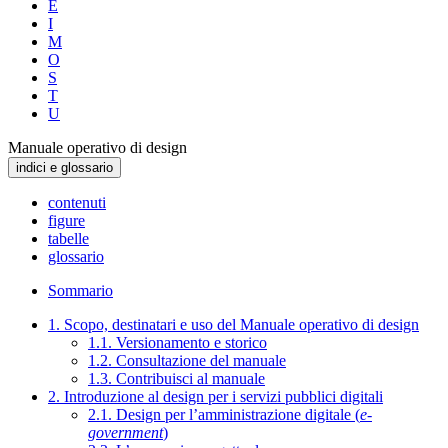
E
I
M
O
S
T
U
Manuale operativo di design
indici e glossario
contenuti
figure
tabelle
glossario
Sommario
1. Scopo, destinatari e uso del Manuale operativo di design
1.1. Versionamento e storico
1.2. Consultazione del manuale
1.3. Contribuisci al manuale
2. Introduzione al design per i servizi pubblici digitali
2.1. Design per l’amministrazione digitale (
e-
government
)