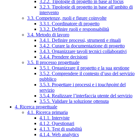
3.2.2. Tipologie di progetto in base al focus
3.2.3. Tipologie di progetto in base all’ambito di
intervento
3.3. Competenze, ruoli e figure coinvolte
3.3.1. Coordinatore di progetto
3.3.2. Definire ruoli e responsabilità
3.4. Metodo di lavoro
3.4.1. Definire processi, strumenti e rituali
3.4.2. Curare la documentazione di progetto
3.4.3. Organizzare tavoli tecnici collaborativi
3.4.4. Prendere decisioni
3.5. Il processo progettuale
3.5.1. Organizzare il progetto e la sua gestione
3.5.2. Comprendere il contesto d’uso del servizio
pubblico
3.5.3. Progettare i processi e i
touchpoint
del
servizio
3.5.4. Realizzare l’interfaccia utente del servizio
3.5.5. Validare la soluzione ottenuta
4. Ricerca progettuale
4.1. Ricerca primaria
4.1.1. Interviste
4.1.2. Questionari
4.1.3. Test di usabilità
4.1.4. Web analytics