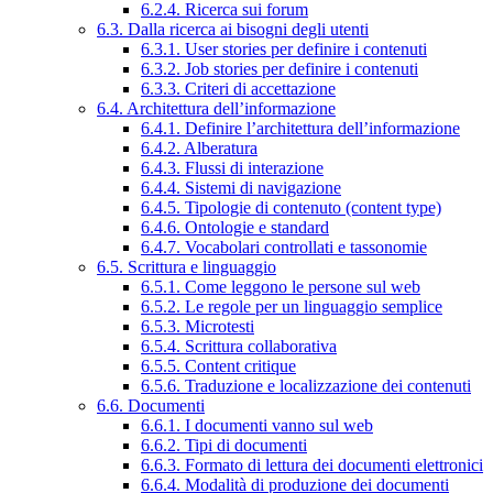
6.2.4. Ricerca sui forum
6.3. Dalla ricerca ai bisogni degli utenti
6.3.1. User stories per definire i contenuti
6.3.2. Job stories per definire i contenuti
6.3.3. Criteri di accettazione
6.4. Architettura dell’informazione
6.4.1. Definire l’architettura dell’informazione
6.4.2. Alberatura
6.4.3. Flussi di interazione
6.4.4. Sistemi di navigazione
6.4.5. Tipologie di contenuto (content type)
6.4.6. Ontologie e standard
6.4.7. Vocabolari controllati e tassonomie
6.5. Scrittura e linguaggio
6.5.1. Come leggono le persone sul web
6.5.2. Le regole per un linguaggio semplice
6.5.3. Microtesti
6.5.4. Scrittura collaborativa
6.5.5. Content critique
6.5.6. Traduzione e localizzazione dei contenuti
6.6. Documenti
6.6.1. I documenti vanno sul web
6.6.2. Tipi di documenti
6.6.3. Formato di lettura dei documenti elettronici
6.6.4. Modalità di produzione dei documenti