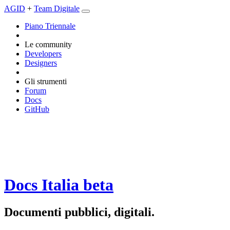
AGID
+
Team Digitale
Piano Triennale
Le community
Developers
Designers
Gli strumenti
Forum
Docs
GitHub
Docs Italia
beta
Documenti pubblici, digitali.