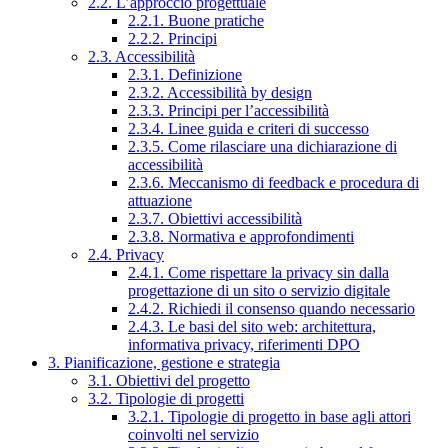
2.2. L’approccio progettuale
2.2.1. Buone pratiche
2.2.2. Principi
2.3. Accessibilità
2.3.1. Definizione
2.3.2. Accessibilità by design
2.3.3. Principi per l’accessibilità
2.3.4. Linee guida e criteri di successo
2.3.5. Come rilasciare una dichiarazione di
accessibilità
2.3.6. Meccanismo di feedback e procedura di
attuazione
2.3.7. Obiettivi accessibilità
2.3.8. Normativa e approfondimenti
2.4. Privacy
2.4.1. Come rispettare la privacy sin dalla
progettazione di un sito o servizio digitale
2.4.2. Richiedi il consenso quando necessario
2.4.3. Le basi del sito web: architettura,
informativa privacy, riferimenti DPO
3. Pianificazione, gestione e strategia
3.1. Obiettivi del progetto
3.2. Tipologie di progetti
3.2.1. Tipologie di progetto in base agli attori
coinvolti nel servizio