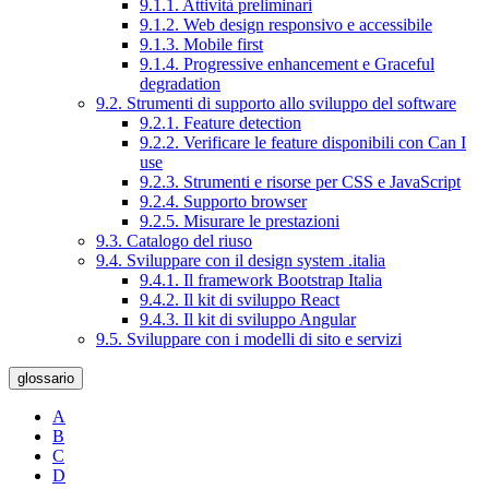
9.1.1. Attività preliminari
9.1.2. Web design responsivo e accessibile
9.1.3. Mobile first
9.1.4. Progressive enhancement e Graceful
degradation
9.2. Strumenti di supporto allo sviluppo del software
9.2.1. Feature detection
9.2.2. Verificare le feature disponibili con Can I
use
9.2.3. Strumenti e risorse per CSS e JavaScript
9.2.4. Supporto browser
9.2.5. Misurare le prestazioni
9.3. Catalogo del riuso
9.4. Sviluppare con il design system .italia
9.4.1. Il framework Bootstrap Italia
9.4.2. Il kit di sviluppo React
9.4.3. Il kit di sviluppo Angular
9.5. Sviluppare con i modelli di sito e servizi
glossario
A
B
C
D