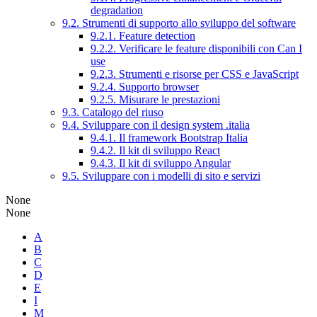
degradation
9.2. Strumenti di supporto allo sviluppo del software
9.2.1. Feature detection
9.2.2. Verificare le feature disponibili con Can I
use
9.2.3. Strumenti e risorse per CSS e JavaScript
9.2.4. Supporto browser
9.2.5. Misurare le prestazioni
9.3. Catalogo del riuso
9.4. Sviluppare con il design system .italia
9.4.1. Il framework Bootstrap Italia
9.4.2. Il kit di sviluppo React
9.4.3. Il kit di sviluppo Angular
9.5. Sviluppare con i modelli di sito e servizi
None
None
A
B
C
D
E
I
M