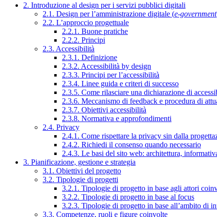
2. Introduzione al design per i servizi pubblici digitali
2.1. Design per l’amministrazione digitale (
e-government
2.2. L’approccio progettuale
2.2.1. Buone pratiche
2.2.2. Principi
2.3. Accessibilità
2.3.1. Definizione
2.3.2. Accessibilità by design
2.3.3. Principi per l’accessibilità
2.3.4. Linee guida e criteri di successo
2.3.5. Come rilasciare una dichiarazione di accessib
2.3.6. Meccanismo di feedback e procedura di attu
2.3.7. Obiettivi accessibilità
2.3.8. Normativa e approfondimenti
2.4. Privacy
2.4.1. Come rispettare la privacy sin dalla progettaz
2.4.2. Richiedi il consenso quando necessario
2.4.3. Le basi del sito web: architettura, informati
3. Pianificazione, gestione e strategia
3.1. Obiettivi del progetto
3.2. Tipologie di progetti
3.2.1. Tipologie di progetto in base agli attori coinv
3.2.2. Tipologie di progetto in base al focus
3.2.3. Tipologie di progetto in base all’ambito di i
3.3. Competenze, ruoli e figure coinvolte