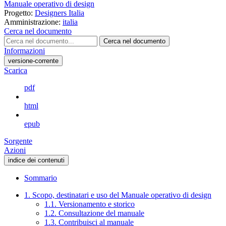
Manuale operativo di design
Progetto:
Designers Italia
Amministrazione:
italia
Cerca nel documento
Cerca nel documento
Informazioni
versione-corrente
Scarica
pdf
html
epub
Sorgente
Azioni
indice dei contenuti
Sommario
1. Scopo, destinatari e uso del Manuale operativo di design
1.1. Versionamento e storico
1.2. Consultazione del manuale
1.3. Contribuisci al manuale