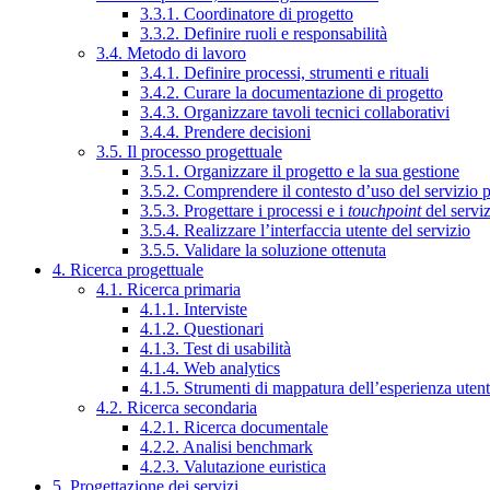
3.3.1. Coordinatore di progetto
3.3.2. Definire ruoli e responsabilità
3.4. Metodo di lavoro
3.4.1. Definire processi, strumenti e rituali
3.4.2. Curare la documentazione di progetto
3.4.3. Organizzare tavoli tecnici collaborativi
3.4.4. Prendere decisioni
3.5. Il processo progettuale
3.5.1. Organizzare il progetto e la sua gestione
3.5.2. Comprendere il contesto d’uso del servizio 
3.5.3. Progettare i processi e i
touchpoint
del servi
3.5.4. Realizzare l’interfaccia utente del servizio
3.5.5. Validare la soluzione ottenuta
4. Ricerca progettuale
4.1. Ricerca primaria
4.1.1. Interviste
4.1.2. Questionari
4.1.3. Test di usabilità
4.1.4. Web analytics
4.1.5. Strumenti di mappatura dell’esperienza uten
4.2. Ricerca secondaria
4.2.1. Ricerca documentale
4.2.2. Analisi benchmark
4.2.3. Valutazione euristica
5. Progettazione dei servizi