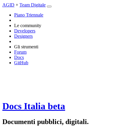
AGID
+
Team Digitale
Piano Triennale
Le community
Developers
Designers
Gli strumenti
Forum
Docs
GitHub
Docs Italia
beta
Documenti pubblici, digitali.