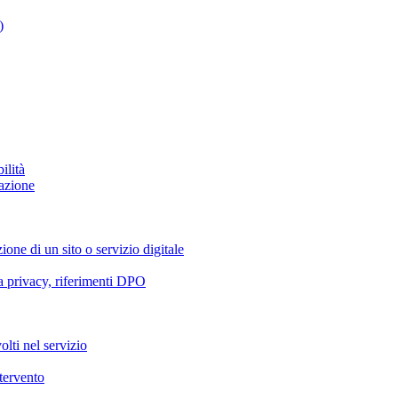
)
ilità
azione
ione di un sito o servizio digitale
va privacy, riferimenti DPO
olti nel servizio
ntervento