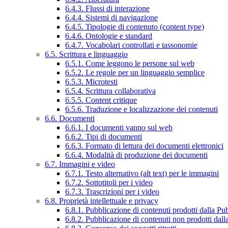
6.4.3. Flussi di interazione
6.4.4. Sistemi di navigazione
6.4.5. Tipologie di contenuto (content type)
6.4.6. Ontologie e standard
6.4.7. Vocabolari controllati e tassonomie
6.5. Scrittura e linguaggio
6.5.1. Come leggono le persone sul web
6.5.2. Le regole per un linguaggio semplice
6.5.3. Microtesti
6.5.4. Scrittura collaborativa
6.5.5. Content critique
6.5.6. Traduzione e localizzazione dei contenuti
6.6. Documenti
6.6.1. I documenti vanno sul web
6.6.2. Tipi di documenti
6.6.3. Formato di lettura dei documenti elettronici
6.6.4. Modalità di produzione dei documenti
6.7. Immagini e video
6.7.1. Testo alternativo (alt text) per le immagini
6.7.2. Sottotitoli per i video
6.7.3. Trascrizioni per i video
6.8. Proprietà intellettuale e privacy
6.8.1. Pubblicazione di contenuti prodotti dalla P
6.8.2. Pubblicazione di contenuti non prodotti dal