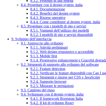
8.3.2. Prototipi in alta fedeltà
8.4. Progettare con il design system .italia
8.4.1. Documentazione
8.4.2. Benefici del design system
8.4.3. Risorse operative
8.4.4. Come contribuire al design system .italia
8.5. Progettare con i modelli di sito e servizi
8.5.1. Vantaggi dell’utilizzo dei modelli
8.5.2. I modelli di sito e servizi disponibili
9. Sviluppo dell’interfaccia
9.1. Approccio allo sviluppo
9.1.1. Attività preliminari
9.1.2. Web design responsivo e accessibile
9.1.3. Mobile first
9.1.4. Progressive enhancement e Graceful degrad
9.2. Strumenti di supporto allo sviluppo del software
9.2.1. Feature detection
9.2.2. Verificare le feature disponibili con Can I us
9.2.3. Strumenti e risorse per CSS e JavaScript
9.2.4. Supporto browser
9.2.5. Misurare le prestazioni
9.3. Catalogo del riuso
9.4. Sviluppare con il design system .italia
9.4.1. Il framework Bootstrap Italia
9.4.2. Il kit di sviluppo React