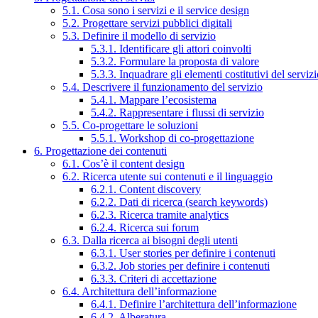
5.1. Cosa sono i servizi e il service design
5.2. Progettare servizi pubblici digitali
5.3. Definire il modello di servizio
5.3.1. Identificare gli attori coinvolti
5.3.2. Formulare la proposta di valore
5.3.3. Inquadrare gli elementi costitutivi del serviz
5.4. Descrivere il funzionamento del servizio
5.4.1. Mappare l’ecosistema
5.4.2. Rappresentare i flussi di servizio
5.5. Co-progettare le soluzioni
5.5.1. Workshop di co-progettazione
6. Progettazione dei contenuti
6.1. Cos’è il content design
6.2. Ricerca utente sui contenuti e il linguaggio
6.2.1. Content discovery
6.2.2. Dati di ricerca (search keywords)
6.2.3. Ricerca tramite analytics
6.2.4. Ricerca sui forum
6.3. Dalla ricerca ai bisogni degli utenti
6.3.1. User stories per definire i contenuti
6.3.2. Job stories per definire i contenuti
6.3.3. Criteri di accettazione
6.4. Architettura dell’informazione
6.4.1. Definire l’architettura dell’informazione
6.4.2. Alberatura