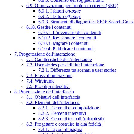
6.8.3. Consenso dei soggetti ritratti
6.9. Ottimizzazione per i motori di ricerca (SEO)
6.9.1. I fattori
on-page
6.9.2. I fattori
off-page
6.9.3. Strumenti di diagnostica SEO: Search Cons
6.10. Gestire i contenuti
6.10.1. L’inventario dei contenuti
6.10.2. Revisionare i contenuti
6.10.3. Migrare i contenuti
6.10.4. Pubblicare i contenuti
7. Progettazione dell’interazione
7.1. Caratteristiche dell’interazione
7.2. User stories per definire l’interazione
7.2.1. Differenza tra scenari e user stories
7.3. Flussi di interazione
7.4. Wireframe
7.5. Prototipi interattivi
8. Progettazione dell’interfaccia
8.1. Obiettivi dell’interfaccia
8.2. Elementi dell’interfaccia
8.2.1. Elementi di composizione
8.2.2. Elementi interattivi
8.2.3. Elementi testuali (microtesti)
8.3. Progettare e costruire in alta fedeltà
8.3.1. Layout di pagina