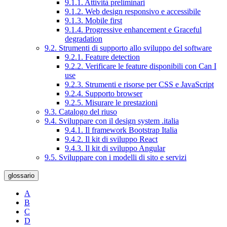
9.1.1. Attività preliminari
9.1.2. Web design responsivo e accessibile
9.1.3. Mobile first
9.1.4. Progressive enhancement e Graceful
degradation
9.2. Strumenti di supporto allo sviluppo del software
9.2.1. Feature detection
9.2.2. Verificare le feature disponibili con Can I
use
9.2.3. Strumenti e risorse per CSS e JavaScript
9.2.4. Supporto browser
9.2.5. Misurare le prestazioni
9.3. Catalogo del riuso
9.4. Sviluppare con il design system .italia
9.4.1. Il framework Bootstrap Italia
9.4.2. Il kit di sviluppo React
9.4.3. Il kit di sviluppo Angular
9.5. Sviluppare con i modelli di sito e servizi
glossario
A
B
C
D