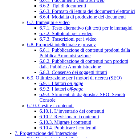
6.6.1. I documenti vanno sul web
6.6.2. Tipi di documenti
6.6.3. Formato di lettura dei documenti elettronici
6.6.4. Modalità di produzione dei documenti
6.7. Immagini e video
6.7.1. Testo alternativo (alt text) per le immagini
6.7.2. Sottotitoli per i video
6.7.3. Trascrizioni per i video
6.8. Proprietà intellettuale e privacy
6.8.1. Pubblicazione di contenuti prodotti dalla
Pubblica Amministrazione
6.8.2. Pubblicazione di contenuti non prodotti
dalla Pubblica Amministrazione
6.8.3. Consenso dei soggetti ritratti
6.9. Ottimizzazione per i motori di ricerca (SEO)
6.9.1. I fattori
on-page
6.9.2. I fattori
off-page
6.9.3. Strumenti di diagnostica SEO: Search
Console
6.10. Gestire i contenuti
6.10.1. L’inventario dei contenuti
6.10.2. Revisionare i contenuti
6.10.3. Migrare i contenuti
6.10.4. Pubblicare i contenuti
7. Progettazione dell’interazione