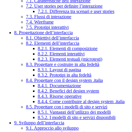
7.1. Caratteristiche dell’interazione
7.2. User stories per definire l’interazione
7.2.1. Differenza tra scenari e user stories
7.3. Flussi di interazione
7.4. Wireframe
7.5. Prototipi interattivi
8. Progettazione dell’interfaccia
8.1. Obiettivi dell’interfaccia
8.2. Elementi dell’interfaccia
8.2.1. Elementi di composizione
8.2.2. Elementi interattivi
8.2.3. Elementi testuali (microtesti)
8.3. Progettare e costruire in alta fedeltà
8.3.1. Layout di pagina
8.3.2. Prototipi in alta fedeltà
8.4. Progettare con il design system .italia
8.4.1. Documentazione
8.4.2. Benefici del design system
8.4.3. Risorse operative
8.4.4. Come contribuire al design system .italia
8.5. Progettare con i modelli di sito e servizi
8.5.1. Vantaggi dell’utilizzo dei modelli
8.5.2. I modelli di sito e servizi disponibili
9. Sviluppo dell’interfaccia
9.1. Approccio allo sviluppo