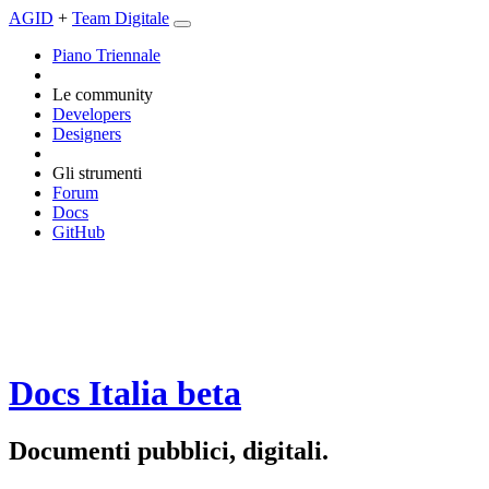
AGID
+
Team Digitale
Piano Triennale
Le community
Developers
Designers
Gli strumenti
Forum
Docs
GitHub
Docs Italia
beta
Documenti pubblici, digitali.