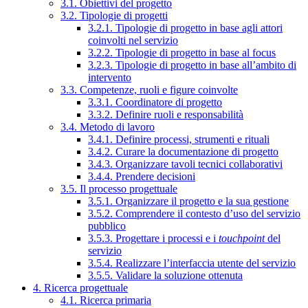
3.1. Obiettivi del progetto
3.2. Tipologie di progetti
3.2.1. Tipologie di progetto in base agli attori
coinvolti nel servizio
3.2.2. Tipologie di progetto in base al focus
3.2.3. Tipologie di progetto in base all’ambito di
intervento
3.3. Competenze, ruoli e figure coinvolte
3.3.1. Coordinatore di progetto
3.3.2. Definire ruoli e responsabilità
3.4. Metodo di lavoro
3.4.1. Definire processi, strumenti e rituali
3.4.2. Curare la documentazione di progetto
3.4.3. Organizzare tavoli tecnici collaborativi
3.4.4. Prendere decisioni
3.5. Il processo progettuale
3.5.1. Organizzare il progetto e la sua gestione
3.5.2. Comprendere il contesto d’uso del servizio
pubblico
3.5.3. Progettare i processi e i
touchpoint
del
servizio
3.5.4. Realizzare l’interfaccia utente del servizio
3.5.5. Validare la soluzione ottenuta
4. Ricerca progettuale
4.1. Ricerca primaria