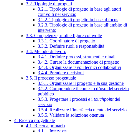
3.2. Tipologie di progetti
3.2.1. Tipologie di progetto in base agli attori
coinvolti nel servizio
3.2.2. Tipologie di progetto in base al focus
3.2.3. Tipologie di progetto in base all’ambito di
intervento
3.3. Competenze, ruoli e figure coinvolte
3.3.1. Coordinatore di progetto
3.3.2. Definire ruoli e responsabilità
3.4. Metodo di lavoro
3.4.1. Definire processi, strumenti e rituali
3.4.2. Curare la documentazione di progetto
3.4.3. Organizzare tavoli tecnici collaborativi
3.4.4. Prendere decisioni
3.5. Il processo progettuale
3.5.1. Organizzare il progetto e la sua gestione
3.5.2. Comprendere il contesto d’uso del servizio
pubblico
3.5.3. Progettare i processi e i
touchpoint
del
servizio
3.5.4. Realizzare l’interfaccia utente del servizio
3.5.5. Validare la soluzione ottenuta
4. Ricerca progettuale
4.1. Ricerca primaria
4.1.1. Interviste