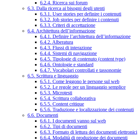
6.2.4. Ricerca sui forum
6.3. Dalla ricerca ai bisogni degli utenti
6.3.1. User stories per definire i contenuti
6.3.2. Job stories per definire i contenuti
6.3.3. Criteri di accettazione
6.4. Architettura dell’informazione
6.4.1. Definire l’architettura dell’informazione
6.4.2. Alberatura
6.4.3. Flussi di interazione
6.4.4. Sistemi di navigazione
6.4.5. Tipologie di contenuto (content type)
6.4.6. Ontologie e standard
6.4.7. Vocabolari controllati e tassonomie
6.5. Scrittura e linguaggio
6.5.1. Come leggono le persone sul web
6.5.2. Le regole per un linguaggio semplice
6.5.3. Microtesti
6.5.4. Scrittura collaborativa
6.5.5. Content critique
6.5.6. Traduzione e localizzazione dei contenuti
6.6. Documenti
6.6.1. I documenti vanno sul web
6.6.2. Tipi di documenti
6.6.3. Formato di lettura dei documenti elettronici
6.6.4. Modalità di produzione dei documenti