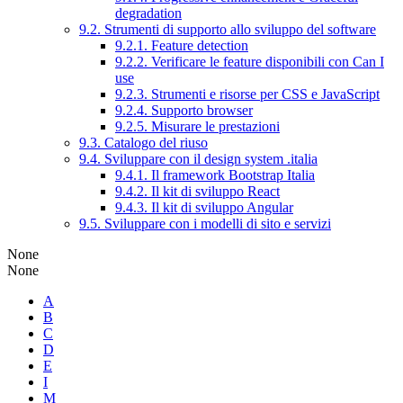
degradation
9.2. Strumenti di supporto allo sviluppo del software
9.2.1. Feature detection
9.2.2. Verificare le feature disponibili con Can I
use
9.2.3. Strumenti e risorse per CSS e JavaScript
9.2.4. Supporto browser
9.2.5. Misurare le prestazioni
9.3. Catalogo del riuso
9.4. Sviluppare con il design system .italia
9.4.1. Il framework Bootstrap Italia
9.4.2. Il kit di sviluppo React
9.4.3. Il kit di sviluppo Angular
9.5. Sviluppare con i modelli di sito e servizi
None
None
A
B
C
D
E
I
M