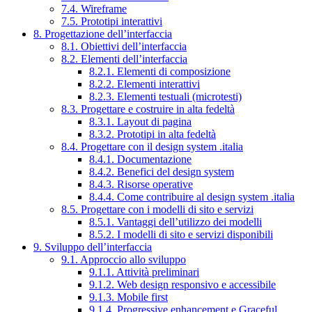
7.4. Wireframe
7.5. Prototipi interattivi
8. Progettazione dell’interfaccia
8.1. Obiettivi dell’interfaccia
8.2. Elementi dell’interfaccia
8.2.1. Elementi di composizione
8.2.2. Elementi interattivi
8.2.3. Elementi testuali (microtesti)
8.3. Progettare e costruire in alta fedeltà
8.3.1. Layout di pagina
8.3.2. Prototipi in alta fedeltà
8.4. Progettare con il design system .italia
8.4.1. Documentazione
8.4.2. Benefici del design system
8.4.3. Risorse operative
8.4.4. Come contribuire al design system .italia
8.5. Progettare con i modelli di sito e servizi
8.5.1. Vantaggi dell’utilizzo dei modelli
8.5.2. I modelli di sito e servizi disponibili
9. Sviluppo dell’interfaccia
9.1. Approccio allo sviluppo
9.1.1. Attività preliminari
9.1.2. Web design responsivo e accessibile
9.1.3. Mobile first
9.1.4. Progressive enhancement e Graceful