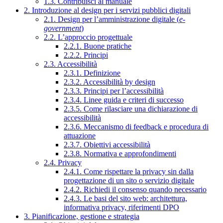
1.3. Contribuisci al manuale
2. Introduzione al design per i servizi pubblici digitali
2.1. Design per l’amministrazione digitale (
e-
government
)
2.2. L’approccio progettuale
2.2.1. Buone pratiche
2.2.2. Principi
2.3. Accessibilità
2.3.1. Definizione
2.3.2. Accessibilità by design
2.3.3. Principi per l’accessibilità
2.3.4. Linee guida e criteri di successo
2.3.5. Come rilasciare una dichiarazione di
accessibilità
2.3.6. Meccanismo di feedback e procedura di
attuazione
2.3.7. Obiettivi accessibilità
2.3.8. Normativa e approfondimenti
2.4. Privacy
2.4.1. Come rispettare la privacy sin dalla
progettazione di un sito o servizio digitale
2.4.2. Richiedi il consenso quando necessario
2.4.3. Le basi del sito web: architettura,
informativa privacy, riferimenti DPO
3. Pianificazione, gestione e strategia