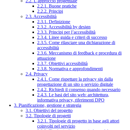
2.2. L’approccio progettuale
2.2.1. Buone pratiche
2.2.2. Principi
2.3. Accessibilità
2.3.1. Definizione
2.3.2. Accessibilità by design
2.3.3. Principi per l’accessibilità
2.3.4. Linee guida e criteri di successo
2.3.5. Come rilasciare una dichiarazione di
accessibilità
2.3.6. Meccanismo di feedback e procedura di
attuazione
2.3.7. Obiettivi accessibilità
2.3.8. Normativa e approfondimenti
2.4. Privacy
2.4.1. Come rispettare la privacy sin dalla
progettazione di un sito o servizio digitale
2.4.2. Richiedi il consenso quando necessario
2.4.3. Le basi del sito web: architettura,
informativa privacy, riferimenti DPO
3. Pianificazione, gestione e strategia
3.1. Obiettivi del progetto
3.2. Tipologie di progetti
3.2.1. Tipologie di progetto in base agli attori
coinvolti nel servizio