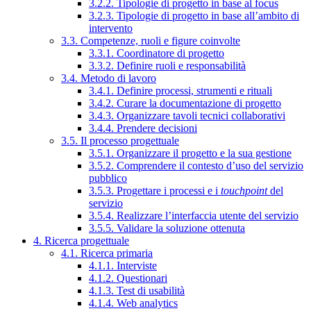
3.2.2. Tipologie di progetto in base al focus
3.2.3. Tipologie di progetto in base all’ambito di
intervento
3.3. Competenze, ruoli e figure coinvolte
3.3.1. Coordinatore di progetto
3.3.2. Definire ruoli e responsabilità
3.4. Metodo di lavoro
3.4.1. Definire processi, strumenti e rituali
3.4.2. Curare la documentazione di progetto
3.4.3. Organizzare tavoli tecnici collaborativi
3.4.4. Prendere decisioni
3.5. Il processo progettuale
3.5.1. Organizzare il progetto e la sua gestione
3.5.2. Comprendere il contesto d’uso del servizio
pubblico
3.5.3. Progettare i processi e i
touchpoint
del
servizio
3.5.4. Realizzare l’interfaccia utente del servizio
3.5.5. Validare la soluzione ottenuta
4. Ricerca progettuale
4.1. Ricerca primaria
4.1.1. Interviste
4.1.2. Questionari
4.1.3. Test di usabilità
4.1.4. Web analytics