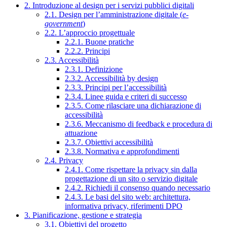
2. Introduzione al design per i servizi pubblici digitali
2.1. Design per l’amministrazione digitale (
e-
government
)
2.2. L’approccio progettuale
2.2.1. Buone pratiche
2.2.2. Principi
2.3. Accessibilità
2.3.1. Definizione
2.3.2. Accessibilità by design
2.3.3. Principi per l’accessibilità
2.3.4. Linee guida e criteri di successo
2.3.5. Come rilasciare una dichiarazione di
accessibilità
2.3.6. Meccanismo di feedback e procedura di
attuazione
2.3.7. Obiettivi accessibilità
2.3.8. Normativa e approfondimenti
2.4. Privacy
2.4.1. Come rispettare la privacy sin dalla
progettazione di un sito o servizio digitale
2.4.2. Richiedi il consenso quando necessario
2.4.3. Le basi del sito web: architettura,
informativa privacy, riferimenti DPO
3. Pianificazione, gestione e strategia
3.1. Obiettivi del progetto