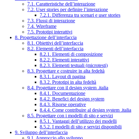
7.1. Caratteristiche dell’interazione
7.2. User stories per definire l’interazione
7.2.1. Differenza tra scenari e user stories
7.3. Flussi di interazione
7.4. Wireframe
7.5. Prototipi interattivi
8. Progettazione dell’interfaccia
8.1. Obiettivi dell’interfaccia
8.2. Elementi dell’interfaccia
8.2.1. Elementi di composizione
8.2.2. Elementi interattivi
8.2.3. Elementi testuali (microtesti)
8.3. Progettare e costruire in alta fedeltà
8.3.1. Layout di pagina
8.3.2. Prototipi in alta fedeltà
8.4. Progettare con il design system .italia
8.4.1. Documentazione
8.4.2. Benefici del design system
8.4.3. Risorse operative
8.4.4. Come contribuire al design system .italia
8.5. Progettare con i modelli di sito e servizi
8.5.1. Vantaggi dell’utilizzo dei modelli
8.5.2. I modelli di sito e servizi disponibili
9. Sviluppo dell’interfaccia
9.1. Approccio allo sviluppo