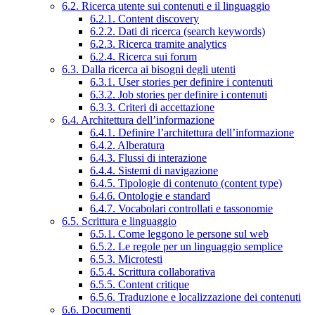
6.2. Ricerca utente sui contenuti e il linguaggio
6.2.1. Content discovery
6.2.2. Dati di ricerca (search keywords)
6.2.3. Ricerca tramite analytics
6.2.4. Ricerca sui forum
6.3. Dalla ricerca ai bisogni degli utenti
6.3.1. User stories per definire i contenuti
6.3.2. Job stories per definire i contenuti
6.3.3. Criteri di accettazione
6.4. Architettura dell’informazione
6.4.1. Definire l’architettura dell’informazione
6.4.2. Alberatura
6.4.3. Flussi di interazione
6.4.4. Sistemi di navigazione
6.4.5. Tipologie di contenuto (content type)
6.4.6. Ontologie e standard
6.4.7. Vocabolari controllati e tassonomie
6.5. Scrittura e linguaggio
6.5.1. Come leggono le persone sul web
6.5.2. Le regole per un linguaggio semplice
6.5.3. Microtesti
6.5.4. Scrittura collaborativa
6.5.5. Content critique
6.5.6. Traduzione e localizzazione dei contenuti
6.6. Documenti