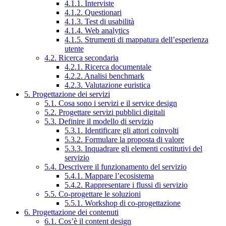
4.1.1. Interviste
4.1.2. Questionari
4.1.3. Test di usabilità
4.1.4. Web analytics
4.1.5. Strumenti di mappatura dell’esperienza
utente
4.2. Ricerca secondaria
4.2.1. Ricerca documentale
4.2.2. Analisi benchmark
4.2.3. Valutazione euristica
5. Progettazione dei servizi
5.1. Cosa sono i servizi e il service design
5.2. Progettare servizi pubblici digitali
5.3. Definire il modello di servizio
5.3.1. Identificare gli attori coinvolti
5.3.2. Formulare la proposta di valore
5.3.3. Inquadrare gli elementi costitutivi del
servizio
5.4. Descrivere il funzionamento del servizio
5.4.1. Mappare l’ecosistema
5.4.2. Rappresentare i flussi di servizio
5.5. Co-progettare le soluzioni
5.5.1. Workshop di co-progettazione
6. Progettazione dei contenuti
6.1. Cos’è il content design