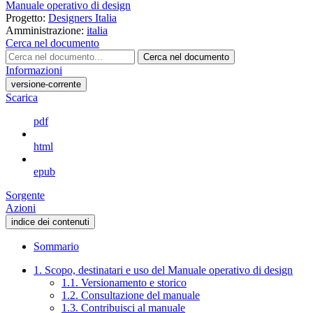
Manuale operativo di design
Progetto:
Designers Italia
Amministrazione:
italia
Cerca nel documento
Cerca nel documento
Informazioni
versione-corrente
Scarica
pdf
html
epub
Sorgente
Azioni
indice dei contenuti
Sommario
1. Scopo, destinatari e uso del Manuale operativo di design
1.1. Versionamento e storico
1.2. Consultazione del manuale
1.3. Contribuisci al manuale