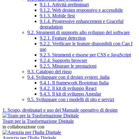
9.1.1. Attività preliminari
9.1.2. Web design responsivo e accessibile
9.1.3. Mobile first
9.1.4. Progressive enhancement e Graceful
degradation
9.2. Strumenti di supporto allo sviluppo del software
9.2.1. Feature detection
9.2.2. Verificare le feature disponibili con Can I
use
9.2.3. Strumenti e risorse per CSS e JavaScript
9.2.4. Supporto browser
9.2.5. Misurare le prestazioni
9.3. Catalogo del riuso
9.4. Sviluppare con il design system .italia
9.4.1. Il framework Bootstrap Italia
9.4.2. Il kit di sviluppo React
9.4.3. Il kit di sviluppo Angular
9.5. Sviluppare con i modelli di sito e servizi
1. Scopo, destinatari e uso del Manuale operativo di design
Team per la Trasformazione Digitale
in collaborazione con
Agenzia per l'Italia Digitale