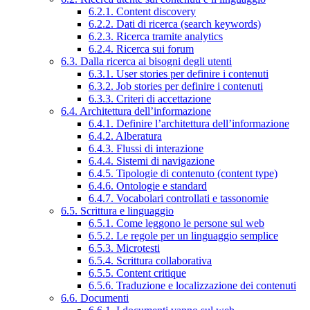
6.2.1. Content discovery
6.2.2. Dati di ricerca (search keywords)
6.2.3. Ricerca tramite analytics
6.2.4. Ricerca sui forum
6.3. Dalla ricerca ai bisogni degli utenti
6.3.1. User stories per definire i contenuti
6.3.2. Job stories per definire i contenuti
6.3.3. Criteri di accettazione
6.4. Architettura dell’informazione
6.4.1. Definire l’architettura dell’informazione
6.4.2. Alberatura
6.4.3. Flussi di interazione
6.4.4. Sistemi di navigazione
6.4.5. Tipologie di contenuto (content type)
6.4.6. Ontologie e standard
6.4.7. Vocabolari controllati e tassonomie
6.5. Scrittura e linguaggio
6.5.1. Come leggono le persone sul web
6.5.2. Le regole per un linguaggio semplice
6.5.3. Microtesti
6.5.4. Scrittura collaborativa
6.5.5. Content critique
6.5.6. Traduzione e localizzazione dei contenuti
6.6. Documenti