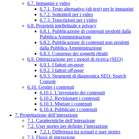
6.7. Immagini e video
6.7.1. Testo alternativo (alt text) per le immagini
6.7.2. Sottotitoli per i video
6.7.3. Trascrizioni per i video
6.8. Proprietà intellettuale e privacy
6.8.1. Pubblicazione di contenuti prodotti dalla
Pubblica Amministrazione
6.8.2. Pubblicazione di contenuti non prodotti
dalla Pubblica Amministrazione
6.8.3. Consenso dei soggetti ritratti
6.9. Ottimizzazione per i motori di ricerca (SEO)
6.9.1. I fattori
on-page
6.9.2. I fattori
off-page
6.9.3. Strumenti di diagnostica SEO: Search
Console
6.10. Gestire i contenuti
6.10.1. L’inventario dei contenuti
6.10.2. Revisionare i contenuti
6.10.3. Migrare i contenuti
6.10.4. Pubblicare i contenuti
7. Progettazione dell’interazione
7.1. Caratteristiche dell’interazione
7.2. User stories per definire l’interazione
7.2.1. Differenza tra scenari e user stories
7.3. Flussi di interazione