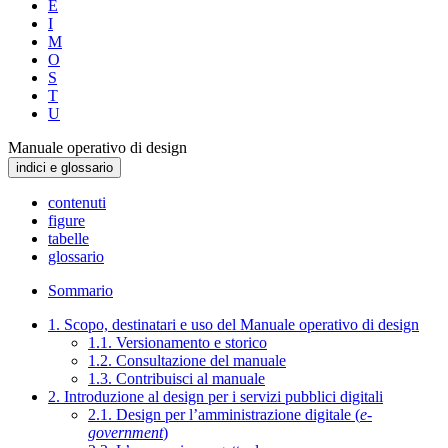
E
I
M
O
S
T
U
Manuale operativo di design
indici e glossario
contenuti
figure
tabelle
glossario
Sommario
1. Scopo, destinatari e uso del Manuale operativo di design
1.1. Versionamento e storico
1.2. Consultazione del manuale
1.3. Contribuisci al manuale
2. Introduzione al design per i servizi pubblici digitali
2.1. Design per l’amministrazione digitale (
e-
government
)