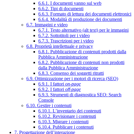
6.6.1. I documenti vanno sul web
6.6.2. Tipi di documenti
6.6.3. Formato di lettura dei documenti elettronici
6.6.4. Modalità di produzione dei documenti
6.7. Immagini e video
6.7.1. Testo alternativo (alt text) per le immagini
6.7.2. Sottotitoli per i video
6.7.3. Trascrizioni per i video
6.8. Proprietà intellettuale e privacy
6.8.1. Pubblicazione di contenuti prodotti dalla
Pubblica Amministrazione
6.8.2. Pubblicazione di contenuti non prodotti
dalla Pubblica Amministrazione
6.8.3. Consenso dei soggetti ritratti
6.9. Ottimizzazione per i motori di ricerca (SEO)
6.9.1. I fattori
on-page
6.9.2. I fattori
off-page
6.9.3. Strumenti di diagnostica SEO: Search
Console
6.10. Gestire i contenuti
6.10.1. L’inventario dei contenuti
6.10.2. Revisionare i contenuti
6.10.3. Migrare i contenuti
6.10.4. Pubblicare i contenuti
7. Progettazione dell’interazione