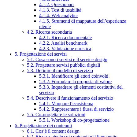
4.1.2. Questionari
4.1.3. Test di usabilità
4.1.4. Web analytics
4.1.5. Strumenti di mappatura dell’esperienza
utente
4.2. Ricerca secondaria
4.2.1. Ricerca documentale
4.2.2. Analisi benchmark
4.2.3. Valutazione euristica
5. Progettazione dei servizi
5.1. Cosa sono i servizi e il service design
5.2. Progettare servizi pubblici digitali
5.3. Definire il modello di servizio
5.3.1. Identificare gli attori coinvolti
5.3.2. Formulare la proposta di valore
5.3.3. Inquadrare gli elementi costitutivi del
servizio
5.4. Descrivere il funzionamento del servizio
5.4.1. Mappare l’ecosistema
5.4.2. Rappresentare i flussi di servizio
5.5. Co-progettare le soluzioni
5.5.1. Workshop di co-progettazione
6. Progettazione dei contenuti
6.1. Cos’è il content design
6.2. Ricerca utente sui contenuti e il linguaggio