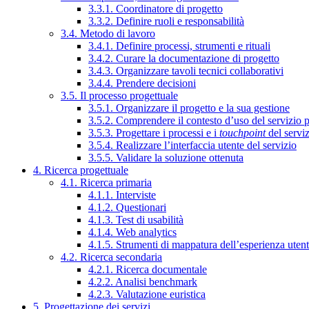
3.3.1. Coordinatore di progetto
3.3.2. Definire ruoli e responsabilità
3.4. Metodo di lavoro
3.4.1. Definire processi, strumenti e rituali
3.4.2. Curare la documentazione di progetto
3.4.3. Organizzare tavoli tecnici collaborativi
3.4.4. Prendere decisioni
3.5. Il processo progettuale
3.5.1. Organizzare il progetto e la sua gestione
3.5.2. Comprendere il contesto d’uso del servizio 
3.5.3. Progettare i processi e i
touchpoint
del servi
3.5.4. Realizzare l’interfaccia utente del servizio
3.5.5. Validare la soluzione ottenuta
4. Ricerca progettuale
4.1. Ricerca primaria
4.1.1. Interviste
4.1.2. Questionari
4.1.3. Test di usabilità
4.1.4. Web analytics
4.1.5. Strumenti di mappatura dell’esperienza uten
4.2. Ricerca secondaria
4.2.1. Ricerca documentale
4.2.2. Analisi benchmark
4.2.3. Valutazione euristica
5. Progettazione dei servizi