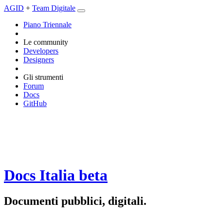
AGID
+
Team Digitale
Piano Triennale
Le community
Developers
Designers
Gli strumenti
Forum
Docs
GitHub
Docs Italia
beta
Documenti pubblici, digitali.