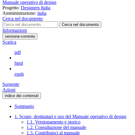
Manuale operativo di design
Progetto:
Designers Italia
Amministrazione:
italia
Cerca nel documento
Cerca nel documento
Informazioni
versione-corrente
Scarica
pdf
html
epub
Sorgente
Azioni
indice dei contenuti
Sommario
1. Scopo, destinatari e uso del Manuale operativo di design
1.1. Versionamento e storico
1.2. Consultazione del manuale
1.3. Contribuisci al manuale