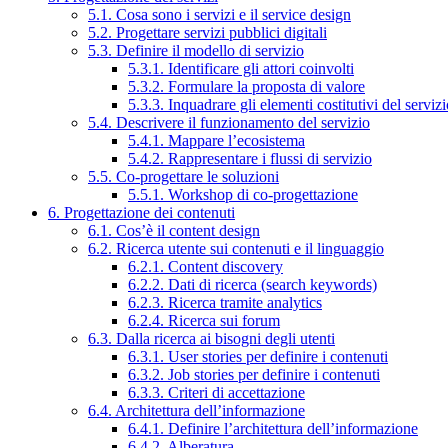
5.1. Cosa sono i servizi e il service design
5.2. Progettare servizi pubblici digitali
5.3. Definire il modello di servizio
5.3.1. Identificare gli attori coinvolti
5.3.2. Formulare la proposta di valore
5.3.3. Inquadrare gli elementi costitutivi del serviz
5.4. Descrivere il funzionamento del servizio
5.4.1. Mappare l’ecosistema
5.4.2. Rappresentare i flussi di servizio
5.5. Co-progettare le soluzioni
5.5.1. Workshop di co-progettazione
6. Progettazione dei contenuti
6.1. Cos’è il content design
6.2. Ricerca utente sui contenuti e il linguaggio
6.2.1. Content discovery
6.2.2. Dati di ricerca (search keywords)
6.2.3. Ricerca tramite analytics
6.2.4. Ricerca sui forum
6.3. Dalla ricerca ai bisogni degli utenti
6.3.1. User stories per definire i contenuti
6.3.2. Job stories per definire i contenuti
6.3.3. Criteri di accettazione
6.4. Architettura dell’informazione
6.4.1. Definire l’architettura dell’informazione
6.4.2. Alberatura