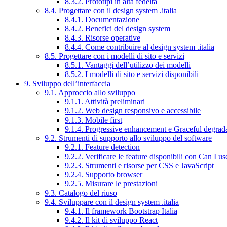
8.3.2. Prototipi in alta fedeltà
8.4. Progettare con il design system .italia
8.4.1. Documentazione
8.4.2. Benefici del design system
8.4.3. Risorse operative
8.4.4. Come contribuire al design system .italia
8.5. Progettare con i modelli di sito e servizi
8.5.1. Vantaggi dell’utilizzo dei modelli
8.5.2. I modelli di sito e servizi disponibili
9. Sviluppo dell’interfaccia
9.1. Approccio allo sviluppo
9.1.1. Attività preliminari
9.1.2. Web design responsivo e accessibile
9.1.3. Mobile first
9.1.4. Progressive enhancement e Graceful degrad
9.2. Strumenti di supporto allo sviluppo del software
9.2.1. Feature detection
9.2.2. Verificare le feature disponibili con Can I us
9.2.3. Strumenti e risorse per CSS e JavaScript
9.2.4. Supporto browser
9.2.5. Misurare le prestazioni
9.3. Catalogo del riuso
9.4. Sviluppare con il design system .italia
9.4.1. Il framework Bootstrap Italia
9.4.2. Il kit di sviluppo React