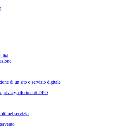
)
ilità
azione
ione di un sito o servizio digitale
va privacy, riferimenti DPO
olti nel servizio
ntervento