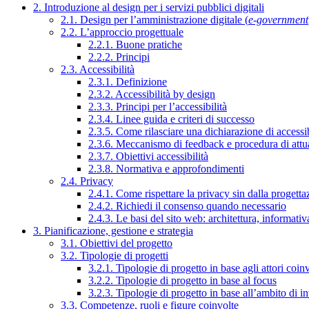
2. Introduzione al design per i servizi pubblici digitali
2.1. Design per l’amministrazione digitale (
e-government
2.2. L’approccio progettuale
2.2.1. Buone pratiche
2.2.2. Principi
2.3. Accessibilità
2.3.1. Definizione
2.3.2. Accessibilità by design
2.3.3. Principi per l’accessibilità
2.3.4. Linee guida e criteri di successo
2.3.5. Come rilasciare una dichiarazione di accessib
2.3.6. Meccanismo di feedback e procedura di attu
2.3.7. Obiettivi accessibilità
2.3.8. Normativa e approfondimenti
2.4. Privacy
2.4.1. Come rispettare la privacy sin dalla progettaz
2.4.2. Richiedi il consenso quando necessario
2.4.3. Le basi del sito web: architettura, informati
3. Pianificazione, gestione e strategia
3.1. Obiettivi del progetto
3.2. Tipologie di progetti
3.2.1. Tipologie di progetto in base agli attori coinv
3.2.2. Tipologie di progetto in base al focus
3.2.3. Tipologie di progetto in base all’ambito di i
3.3. Competenze, ruoli e figure coinvolte