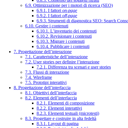
6.8.3. Consenso dei soggetti ritratti
6.9. Ottimizzazione per i motori di ricerca (SEO)
6.9.1. I fattori
on-page
6.9.2. I fattori
off-page
6.9.3. Strumenti di diagnostica SEO: Search Cons
6.10. Gestire i contenuti
6.10.1. L’inventario dei contenuti
6.10.2. Revisionare i contenuti
6.10.3. Migrare i contenuti
6.10.4. Pubblicare i contenuti
7. Progettazione dell’interazione
7.1. Caratteristiche dell’interazione
7.2. User stories per definire l’interazione
7.2.1. Differenza tra scenari e user stories
7.3. Flussi di interazione
7.4. Wireframe
7.5. Prototipi interattivi
8. Progettazione dell’interfaccia
8.1. Obiettivi dell’interfaccia
8.2. Elementi dell’interfaccia
8.2.1. Elementi di composizione
8.2.2. Elementi interattivi
8.2.3. Elementi testuali (microtesti)
8.3. Progettare e costruire in alta fedeltà
8.3.1. Layout di pagina