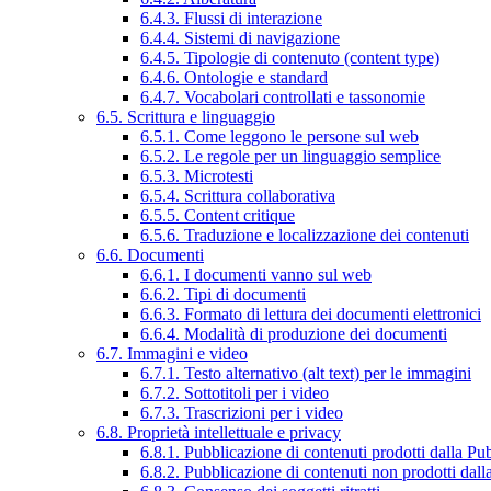
6.4.3. Flussi di interazione
6.4.4. Sistemi di navigazione
6.4.5. Tipologie di contenuto (content type)
6.4.6. Ontologie e standard
6.4.7. Vocabolari controllati e tassonomie
6.5. Scrittura e linguaggio
6.5.1. Come leggono le persone sul web
6.5.2. Le regole per un linguaggio semplice
6.5.3. Microtesti
6.5.4. Scrittura collaborativa
6.5.5. Content critique
6.5.6. Traduzione e localizzazione dei contenuti
6.6. Documenti
6.6.1. I documenti vanno sul web
6.6.2. Tipi di documenti
6.6.3. Formato di lettura dei documenti elettronici
6.6.4. Modalità di produzione dei documenti
6.7. Immagini e video
6.7.1. Testo alternativo (alt text) per le immagini
6.7.2. Sottotitoli per i video
6.7.3. Trascrizioni per i video
6.8. Proprietà intellettuale e privacy
6.8.1. Pubblicazione di contenuti prodotti dalla P
6.8.2. Pubblicazione di contenuti non prodotti dal