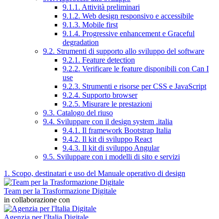
9.1.1. Attività preliminari
9.1.2. Web design responsivo e accessibile
9.1.3. Mobile first
9.1.4. Progressive enhancement e Graceful
degradation
9.2. Strumenti di supporto allo sviluppo del software
9.2.1. Feature detection
9.2.2. Verificare le feature disponibili con Can I
use
9.2.3. Strumenti e risorse per CSS e JavaScript
9.2.4. Supporto browser
9.2.5. Misurare le prestazioni
9.3. Catalogo del riuso
9.4. Sviluppare con il design system .italia
9.4.1. Il framework Bootstrap Italia
9.4.2. Il kit di sviluppo React
9.4.3. Il kit di sviluppo Angular
9.5. Sviluppare con i modelli di sito e servizi
1. Scopo, destinatari e uso del Manuale operativo di design
Team per la Trasformazione Digitale
in collaborazione con
Agenzia per l'Italia Digitale