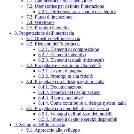
7.1. Caratteristiche dell’interazione
7.2. User stories per definire l’interazione
7.2.1. Differenza tra scenari e user stories
7.3. Flussi di interazione
7.4. Wireframe
7.5. Prototipi interattivi
8. Progettazione dell’interfaccia
8.1. Obiettivi dell’interfaccia
8.2. Elementi dell’interfaccia
8.2.1. Elementi di composizione
8.2.2. Elementi interattivi
8.2.3. Elementi testuali (microtesti)
8.3. Progettare e costruire in alta fedeltà
8.3.1. Layout di pagina
8.3.2. Prototipi in alta fedeltà
8.4. Progettare con il design system .italia
8.4.1. Documentazione
8.4.2. Benefici del design system
8.4.3. Risorse operative
8.4.4. Come contribuire al design system .italia
8.5. Progettare con i modelli di sito e servizi
8.5.1. Vantaggi dell’utilizzo dei modelli
8.5.2. I modelli di sito e servizi disponibili
9. Sviluppo dell’interfaccia
9.1. Approccio allo sviluppo