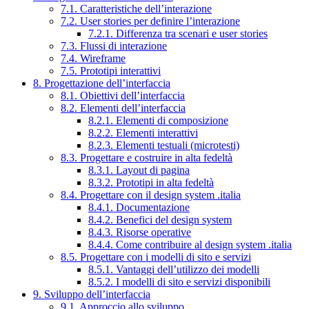
7.1. Caratteristiche dell’interazione
7.2. User stories per definire l’interazione
7.2.1. Differenza tra scenari e user stories
7.3. Flussi di interazione
7.4. Wireframe
7.5. Prototipi interattivi
8. Progettazione dell’interfaccia
8.1. Obiettivi dell’interfaccia
8.2. Elementi dell’interfaccia
8.2.1. Elementi di composizione
8.2.2. Elementi interattivi
8.2.3. Elementi testuali (microtesti)
8.3. Progettare e costruire in alta fedeltà
8.3.1. Layout di pagina
8.3.2. Prototipi in alta fedeltà
8.4. Progettare con il design system .italia
8.4.1. Documentazione
8.4.2. Benefici del design system
8.4.3. Risorse operative
8.4.4. Come contribuire al design system .italia
8.5. Progettare con i modelli di sito e servizi
8.5.1. Vantaggi dell’utilizzo dei modelli
8.5.2. I modelli di sito e servizi disponibili
9. Sviluppo dell’interfaccia
9.1. Approccio allo sviluppo