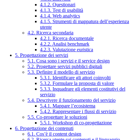
4.1.2. Questionari
4.1.3. Test di usabilità
4.1.4. Web analytics
4.1.5. Strumenti di mappatura dell’esperienza
utente
4.2. Ricerca secondaria
4.2.1. Ricerca documentale
4.2.2. Analisi benchmark
4.2.3. Valutazione euristica
5. Progettazione dei servizi
5.1. Cosa sono i servizi e il service design
5.2. Progettare servizi pubblici digitali
5.3. Definire il modello di servizio
5.3.1. Identificare gli attori coinvolti
5.3.2. Formulare la proposta di valore
5.3.3. Inquadrare gli elementi costitutivi del
servizio
5.4. Descrivere il funzionamento del servizio
5.4.1. Mappare l’ecosistema
5.4.2. Rappresentare i flussi di servizio
5.5. Co-progettare le soluzioni
5.5.1. Workshop di co-progettazione
6. Progettazione dei contenuti
6.1. Cos’è il content design
6.2. Ricerca utente sui contenuti e il linguaggio