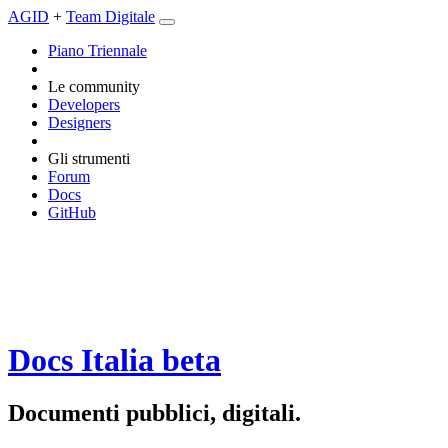
AGID
+
Team Digitale
Piano Triennale
Le community
Developers
Designers
Gli strumenti
Forum
Docs
GitHub
Docs Italia
beta
Documenti pubblici, digitali.