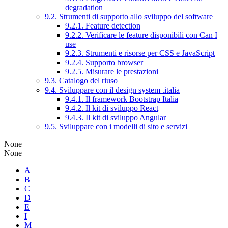
degradation
9.2. Strumenti di supporto allo sviluppo del software
9.2.1. Feature detection
9.2.2. Verificare le feature disponibili con Can I
use
9.2.3. Strumenti e risorse per CSS e JavaScript
9.2.4. Supporto browser
9.2.5. Misurare le prestazioni
9.3. Catalogo del riuso
9.4. Sviluppare con il design system .italia
9.4.1. Il framework Bootstrap Italia
9.4.2. Il kit di sviluppo React
9.4.3. Il kit di sviluppo Angular
9.5. Sviluppare con i modelli di sito e servizi
None
None
A
B
C
D
E
I
M