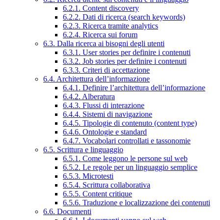
6.2.1. Content discovery
6.2.2. Dati di ricerca (search keywords)
6.2.3. Ricerca tramite analytics
6.2.4. Ricerca sui forum
6.3. Dalla ricerca ai bisogni degli utenti
6.3.1. User stories per definire i contenuti
6.3.2. Job stories per definire i contenuti
6.3.3. Criteri di accettazione
6.4. Architettura dell’informazione
6.4.1. Definire l’architettura dell’informazione
6.4.2. Alberatura
6.4.3. Flussi di interazione
6.4.4. Sistemi di navigazione
6.4.5. Tipologie di contenuto (content type)
6.4.6. Ontologie e standard
6.4.7. Vocabolari controllati e tassonomie
6.5. Scrittura e linguaggio
6.5.1. Come leggono le persone sul web
6.5.2. Le regole per un linguaggio semplice
6.5.3. Microtesti
6.5.4. Scrittura collaborativa
6.5.5. Content critique
6.5.6. Traduzione e localizzazione dei contenuti
6.6. Documenti