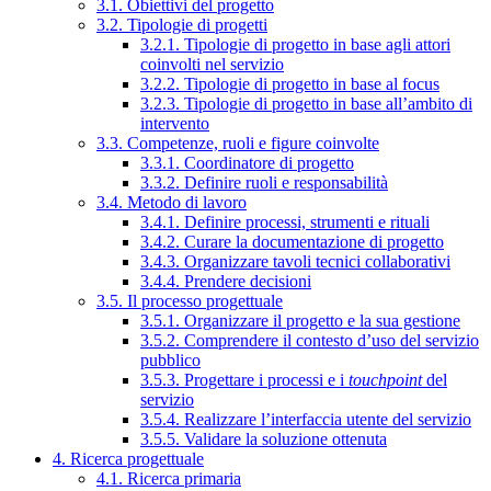
3.1. Obiettivi del progetto
3.2. Tipologie di progetti
3.2.1. Tipologie di progetto in base agli attori
coinvolti nel servizio
3.2.2. Tipologie di progetto in base al focus
3.2.3. Tipologie di progetto in base all’ambito di
intervento
3.3. Competenze, ruoli e figure coinvolte
3.3.1. Coordinatore di progetto
3.3.2. Definire ruoli e responsabilità
3.4. Metodo di lavoro
3.4.1. Definire processi, strumenti e rituali
3.4.2. Curare la documentazione di progetto
3.4.3. Organizzare tavoli tecnici collaborativi
3.4.4. Prendere decisioni
3.5. Il processo progettuale
3.5.1. Organizzare il progetto e la sua gestione
3.5.2. Comprendere il contesto d’uso del servizio
pubblico
3.5.3. Progettare i processi e i
touchpoint
del
servizio
3.5.4. Realizzare l’interfaccia utente del servizio
3.5.5. Validare la soluzione ottenuta
4. Ricerca progettuale
4.1. Ricerca primaria