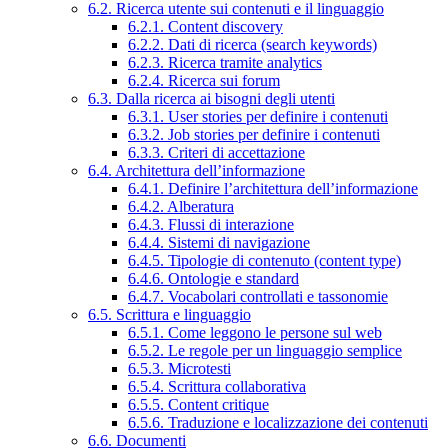
6.2. Ricerca utente sui contenuti e il linguaggio
6.2.1. Content discovery
6.2.2. Dati di ricerca (search keywords)
6.2.3. Ricerca tramite analytics
6.2.4. Ricerca sui forum
6.3. Dalla ricerca ai bisogni degli utenti
6.3.1. User stories per definire i contenuti
6.3.2. Job stories per definire i contenuti
6.3.3. Criteri di accettazione
6.4. Architettura dell’informazione
6.4.1. Definire l’architettura dell’informazione
6.4.2. Alberatura
6.4.3. Flussi di interazione
6.4.4. Sistemi di navigazione
6.4.5. Tipologie di contenuto (content type)
6.4.6. Ontologie e standard
6.4.7. Vocabolari controllati e tassonomie
6.5. Scrittura e linguaggio
6.5.1. Come leggono le persone sul web
6.5.2. Le regole per un linguaggio semplice
6.5.3. Microtesti
6.5.4. Scrittura collaborativa
6.5.5. Content critique
6.5.6. Traduzione e localizzazione dei contenuti
6.6. Documenti