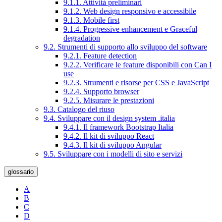
9.1.1. Attività preliminari
9.1.2. Web design responsivo e accessibile
9.1.3. Mobile first
9.1.4. Progressive enhancement e Graceful
degradation
9.2. Strumenti di supporto allo sviluppo del software
9.2.1. Feature detection
9.2.2. Verificare le feature disponibili con Can I
use
9.2.3. Strumenti e risorse per CSS e JavaScript
9.2.4. Supporto browser
9.2.5. Misurare le prestazioni
9.3. Catalogo del riuso
9.4. Sviluppare con il design system .italia
9.4.1. Il framework Bootstrap Italia
9.4.2. Il kit di sviluppo React
9.4.3. Il kit di sviluppo Angular
9.5. Sviluppare con i modelli di sito e servizi
glossario
A
B
C
D