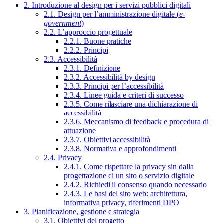
2. Introduzione al design per i servizi pubblici digitali
2.1. Design per l’amministrazione digitale (
e-
government
)
2.2. L’approccio progettuale
2.2.1. Buone pratiche
2.2.2. Principi
2.3. Accessibilità
2.3.1. Definizione
2.3.2. Accessibilità by design
2.3.3. Principi per l’accessibilità
2.3.4. Linee guida e criteri di successo
2.3.5. Come rilasciare una dichiarazione di
accessibilità
2.3.6. Meccanismo di feedback e procedura di
attuazione
2.3.7. Obiettivi accessibilità
2.3.8. Normativa e approfondimenti
2.4. Privacy
2.4.1. Come rispettare la privacy sin dalla
progettazione di un sito o servizio digitale
2.4.2. Richiedi il consenso quando necessario
2.4.3. Le basi del sito web: architettura,
informativa privacy, riferimenti DPO
3. Pianificazione, gestione e strategia
3.1. Obiettivi del progetto