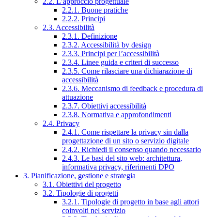
2.2. L’approccio progettuale
2.2.1. Buone pratiche
2.2.2. Principi
2.3. Accessibilità
2.3.1. Definizione
2.3.2. Accessibilità by design
2.3.3. Principi per l’accessibilità
2.3.4. Linee guida e criteri di successo
2.3.5. Come rilasciare una dichiarazione di
accessibilità
2.3.6. Meccanismo di feedback e procedura di
attuazione
2.3.7. Obiettivi accessibilità
2.3.8. Normativa e approfondimenti
2.4. Privacy
2.4.1. Come rispettare la privacy sin dalla
progettazione di un sito o servizio digitale
2.4.2. Richiedi il consenso quando necessario
2.4.3. Le basi del sito web: architettura,
informativa privacy, riferimenti DPO
3. Pianificazione, gestione e strategia
3.1. Obiettivi del progetto
3.2. Tipologie di progetti
3.2.1. Tipologie di progetto in base agli attori
coinvolti nel servizio