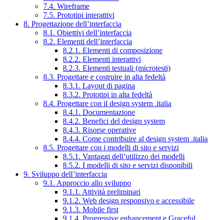
7.4. Wireframe
7.5. Prototipi interattivi
8. Progettazione dell’interfaccia
8.1. Obiettivi dell’interfaccia
8.2. Elementi dell’interfaccia
8.2.1. Elementi di composizione
8.2.2. Elementi interattivi
8.2.3. Elementi testuali (microtesti)
8.3. Progettare e costruire in alta fedeltà
8.3.1. Layout di pagina
8.3.2. Prototipi in alta fedeltà
8.4. Progettare con il design system .italia
8.4.1. Documentazione
8.4.2. Benefici del design system
8.4.3. Risorse operative
8.4.4. Come contribuire al design system .italia
8.5. Progettare con i modelli di sito e servizi
8.5.1. Vantaggi dell’utilizzo dei modelli
8.5.2. I modelli di sito e servizi disponibili
9. Sviluppo dell’interfaccia
9.1. Approccio allo sviluppo
9.1.1. Attività preliminari
9.1.2. Web design responsivo e accessibile
9.1.3. Mobile first
9.1.4. Progressive enhancement e Graceful