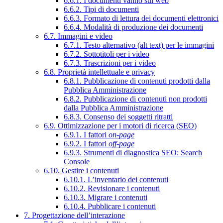
6.6.1. I documenti vanno sul web
6.6.2. Tipi di documenti
6.6.3. Formato di lettura dei documenti elettronici
6.6.4. Modalità di produzione dei documenti
6.7. Immagini e video
6.7.1. Testo alternativo (alt text) per le immagini
6.7.2. Sottotitoli per i video
6.7.3. Trascrizioni per i video
6.8. Proprietà intellettuale e privacy
6.8.1. Pubblicazione di contenuti prodotti dalla
Pubblica Amministrazione
6.8.2. Pubblicazione di contenuti non prodotti
dalla Pubblica Amministrazione
6.8.3. Consenso dei soggetti ritratti
6.9. Ottimizzazione per i motori di ricerca (SEO)
6.9.1. I fattori
on-page
6.9.2. I fattori
off-page
6.9.3. Strumenti di diagnostica SEO: Search
Console
6.10. Gestire i contenuti
6.10.1. L’inventario dei contenuti
6.10.2. Revisionare i contenuti
6.10.3. Migrare i contenuti
6.10.4. Pubblicare i contenuti
7. Progettazione dell’interazione