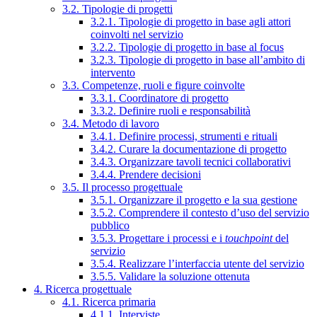
3.2. Tipologie di progetti
3.2.1. Tipologie di progetto in base agli attori
coinvolti nel servizio
3.2.2. Tipologie di progetto in base al focus
3.2.3. Tipologie di progetto in base all’ambito di
intervento
3.3. Competenze, ruoli e figure coinvolte
3.3.1. Coordinatore di progetto
3.3.2. Definire ruoli e responsabilità
3.4. Metodo di lavoro
3.4.1. Definire processi, strumenti e rituali
3.4.2. Curare la documentazione di progetto
3.4.3. Organizzare tavoli tecnici collaborativi
3.4.4. Prendere decisioni
3.5. Il processo progettuale
3.5.1. Organizzare il progetto e la sua gestione
3.5.2. Comprendere il contesto d’uso del servizio
pubblico
3.5.3. Progettare i processi e i
touchpoint
del
servizio
3.5.4. Realizzare l’interfaccia utente del servizio
3.5.5. Validare la soluzione ottenuta
4. Ricerca progettuale
4.1. Ricerca primaria
4.1.1. Interviste