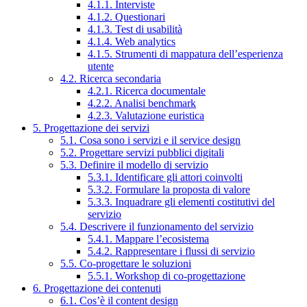
4.1.1. Interviste
4.1.2. Questionari
4.1.3. Test di usabilità
4.1.4. Web analytics
4.1.5. Strumenti di mappatura dell’esperienza
utente
4.2. Ricerca secondaria
4.2.1. Ricerca documentale
4.2.2. Analisi benchmark
4.2.3. Valutazione euristica
5. Progettazione dei servizi
5.1. Cosa sono i servizi e il service design
5.2. Progettare servizi pubblici digitali
5.3. Definire il modello di servizio
5.3.1. Identificare gli attori coinvolti
5.3.2. Formulare la proposta di valore
5.3.3. Inquadrare gli elementi costitutivi del
servizio
5.4. Descrivere il funzionamento del servizio
5.4.1. Mappare l’ecosistema
5.4.2. Rappresentare i flussi di servizio
5.5. Co-progettare le soluzioni
5.5.1. Workshop di co-progettazione
6. Progettazione dei contenuti
6.1. Cos’è il content design