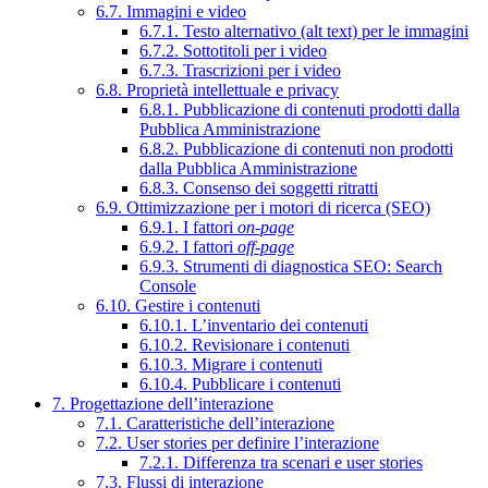
6.7. Immagini e video
6.7.1. Testo alternativo (alt text) per le immagini
6.7.2. Sottotitoli per i video
6.7.3. Trascrizioni per i video
6.8. Proprietà intellettuale e privacy
6.8.1. Pubblicazione di contenuti prodotti dalla
Pubblica Amministrazione
6.8.2. Pubblicazione di contenuti non prodotti
dalla Pubblica Amministrazione
6.8.3. Consenso dei soggetti ritratti
6.9. Ottimizzazione per i motori di ricerca (SEO)
6.9.1. I fattori
on-page
6.9.2. I fattori
off-page
6.9.3. Strumenti di diagnostica SEO: Search
Console
6.10. Gestire i contenuti
6.10.1. L’inventario dei contenuti
6.10.2. Revisionare i contenuti
6.10.3. Migrare i contenuti
6.10.4. Pubblicare i contenuti
7. Progettazione dell’interazione
7.1. Caratteristiche dell’interazione
7.2. User stories per definire l’interazione
7.2.1. Differenza tra scenari e user stories
7.3. Flussi di interazione