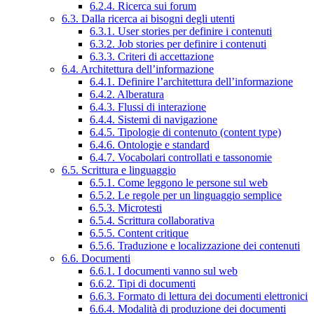
6.2.4. Ricerca sui forum
6.3. Dalla ricerca ai bisogni degli utenti
6.3.1. User stories per definire i contenuti
6.3.2. Job stories per definire i contenuti
6.3.3. Criteri di accettazione
6.4. Architettura dell’informazione
6.4.1. Definire l’architettura dell’informazione
6.4.2. Alberatura
6.4.3. Flussi di interazione
6.4.4. Sistemi di navigazione
6.4.5. Tipologie di contenuto (content type)
6.4.6. Ontologie e standard
6.4.7. Vocabolari controllati e tassonomie
6.5. Scrittura e linguaggio
6.5.1. Come leggono le persone sul web
6.5.2. Le regole per un linguaggio semplice
6.5.3. Microtesti
6.5.4. Scrittura collaborativa
6.5.5. Content critique
6.5.6. Traduzione e localizzazione dei contenuti
6.6. Documenti
6.6.1. I documenti vanno sul web
6.6.2. Tipi di documenti
6.6.3. Formato di lettura dei documenti elettronici
6.6.4. Modalità di produzione dei documenti