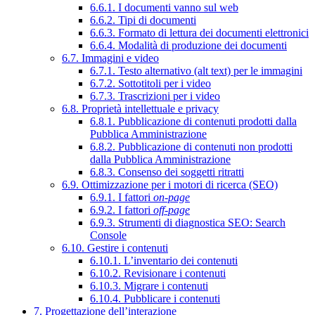
6.6.1. I documenti vanno sul web
6.6.2. Tipi di documenti
6.6.3. Formato di lettura dei documenti elettronici
6.6.4. Modalità di produzione dei documenti
6.7. Immagini e video
6.7.1. Testo alternativo (alt text) per le immagini
6.7.2. Sottotitoli per i video
6.7.3. Trascrizioni per i video
6.8. Proprietà intellettuale e privacy
6.8.1. Pubblicazione di contenuti prodotti dalla
Pubblica Amministrazione
6.8.2. Pubblicazione di contenuti non prodotti
dalla Pubblica Amministrazione
6.8.3. Consenso dei soggetti ritratti
6.9. Ottimizzazione per i motori di ricerca (SEO)
6.9.1. I fattori
on-page
6.9.2. I fattori
off-page
6.9.3. Strumenti di diagnostica SEO: Search
Console
6.10. Gestire i contenuti
6.10.1. L’inventario dei contenuti
6.10.2. Revisionare i contenuti
6.10.3. Migrare i contenuti
6.10.4. Pubblicare i contenuti
7. Progettazione dell’interazione