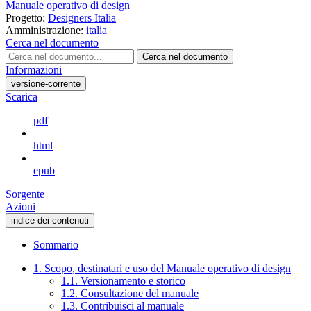
Manuale operativo di design
Progetto:
Designers Italia
Amministrazione:
italia
Cerca nel documento
Cerca nel documento
Informazioni
versione-corrente
Scarica
pdf
html
epub
Sorgente
Azioni
indice dei contenuti
Sommario
1. Scopo, destinatari e uso del Manuale operativo di design
1.1. Versionamento e storico
1.2. Consultazione del manuale
1.3. Contribuisci al manuale