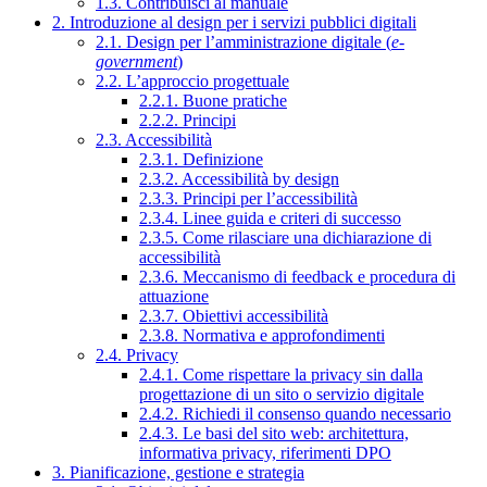
1.3. Contribuisci al manuale
2. Introduzione al design per i servizi pubblici digitali
2.1. Design per l’amministrazione digitale (
e-
government
)
2.2. L’approccio progettuale
2.2.1. Buone pratiche
2.2.2. Principi
2.3. Accessibilità
2.3.1. Definizione
2.3.2. Accessibilità by design
2.3.3. Principi per l’accessibilità
2.3.4. Linee guida e criteri di successo
2.3.5. Come rilasciare una dichiarazione di
accessibilità
2.3.6. Meccanismo di feedback e procedura di
attuazione
2.3.7. Obiettivi accessibilità
2.3.8. Normativa e approfondimenti
2.4. Privacy
2.4.1. Come rispettare la privacy sin dalla
progettazione di un sito o servizio digitale
2.4.2. Richiedi il consenso quando necessario
2.4.3. Le basi del sito web: architettura,
informativa privacy, riferimenti DPO
3. Pianificazione, gestione e strategia