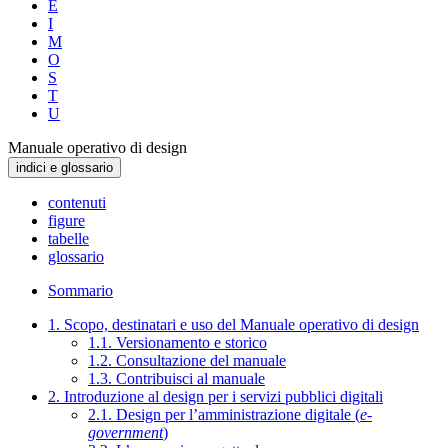
E
I
M
O
S
T
U
Manuale operativo di design
indici e glossario
contenuti
figure
tabelle
glossario
Sommario
1. Scopo, destinatari e uso del Manuale operativo di design
1.1. Versionamento e storico
1.2. Consultazione del manuale
1.3. Contribuisci al manuale
2. Introduzione al design per i servizi pubblici digitali
2.1. Design per l’amministrazione digitale (
e-
government
)