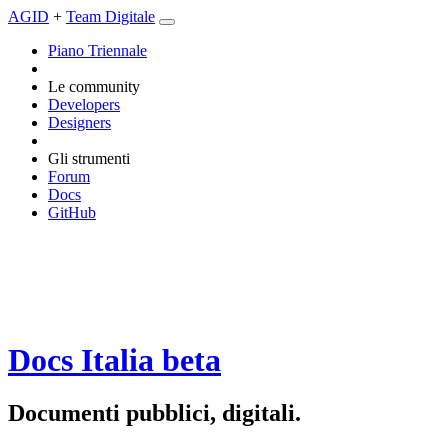
AGID
+
Team Digitale
Piano Triennale
Le community
Developers
Designers
Gli strumenti
Forum
Docs
GitHub
Docs Italia
beta
Documenti pubblici, digitali.