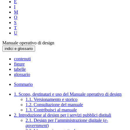
E
I
M
O
S
T
U
Manuale operativo di design
indici e glossario
contenuti
figure
tabelle
glossario
Sommario
1. Scopo, destinatari e uso del Manuale operativo di design
1.1. Versionamento e storico
1.2. Consultazione del manuale
1.3. Contribuisci al manuale
2. Introduzione al design per i servizi pubblici digitali
2.1. Design per l’amministrazione digitale (
e-
government
)