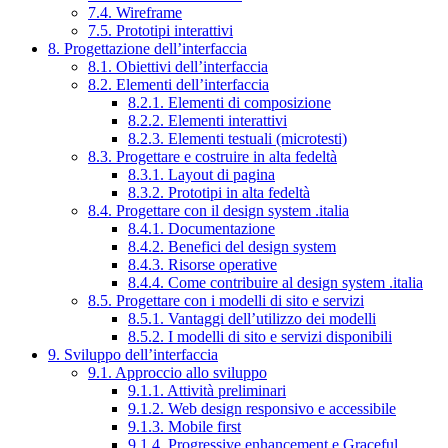
7.4. Wireframe
7.5. Prototipi interattivi
8. Progettazione dell’interfaccia
8.1. Obiettivi dell’interfaccia
8.2. Elementi dell’interfaccia
8.2.1. Elementi di composizione
8.2.2. Elementi interattivi
8.2.3. Elementi testuali (microtesti)
8.3. Progettare e costruire in alta fedeltà
8.3.1. Layout di pagina
8.3.2. Prototipi in alta fedeltà
8.4. Progettare con il design system .italia
8.4.1. Documentazione
8.4.2. Benefici del design system
8.4.3. Risorse operative
8.4.4. Come contribuire al design system .italia
8.5. Progettare con i modelli di sito e servizi
8.5.1. Vantaggi dell’utilizzo dei modelli
8.5.2. I modelli di sito e servizi disponibili
9. Sviluppo dell’interfaccia
9.1. Approccio allo sviluppo
9.1.1. Attività preliminari
9.1.2. Web design responsivo e accessibile
9.1.3. Mobile first
9.1.4. Progressive enhancement e Graceful