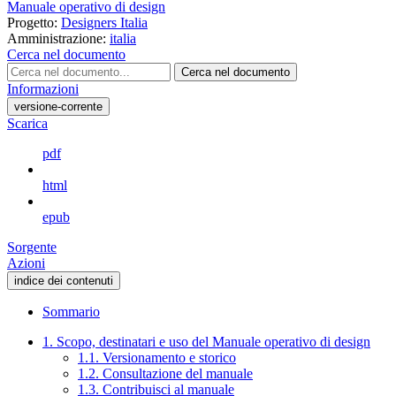
Manuale operativo di design
Progetto:
Designers Italia
Amministrazione:
italia
Cerca nel documento
Cerca nel documento
Informazioni
versione-corrente
Scarica
pdf
html
epub
Sorgente
Azioni
indice dei contenuti
Sommario
1. Scopo, destinatari e uso del Manuale operativo di design
1.1. Versionamento e storico
1.2. Consultazione del manuale
1.3. Contribuisci al manuale