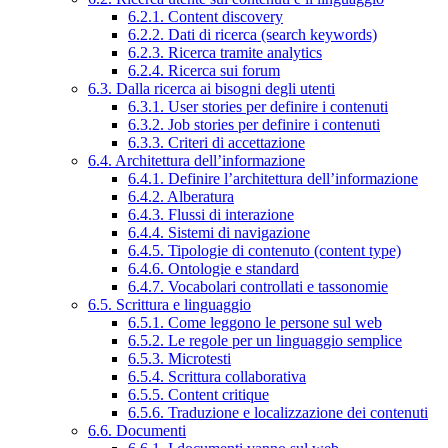
6.2.1. Content discovery
6.2.2. Dati di ricerca (search keywords)
6.2.3. Ricerca tramite analytics
6.2.4. Ricerca sui forum
6.3. Dalla ricerca ai bisogni degli utenti
6.3.1. User stories per definire i contenuti
6.3.2. Job stories per definire i contenuti
6.3.3. Criteri di accettazione
6.4. Architettura dell’informazione
6.4.1. Definire l’architettura dell’informazione
6.4.2. Alberatura
6.4.3. Flussi di interazione
6.4.4. Sistemi di navigazione
6.4.5. Tipologie di contenuto (content type)
6.4.6. Ontologie e standard
6.4.7. Vocabolari controllati e tassonomie
6.5. Scrittura e linguaggio
6.5.1. Come leggono le persone sul web
6.5.2. Le regole per un linguaggio semplice
6.5.3. Microtesti
6.5.4. Scrittura collaborativa
6.5.5. Content critique
6.5.6. Traduzione e localizzazione dei contenuti
6.6. Documenti