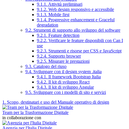
9.1.1. Attività preliminari
9.1.2. Web design responsivo e accessibile
9.1.3. Mobile first
9.1.4. Progressive enhancement e Graceful
degradation
9.2. Strumenti di supporto allo sviluppo del software
9.2.1. Feature detection
9.2.2. Verificare le feature disponibili con Can I
use
9.2.3. Strumenti e risorse per CSS e JavaScript
9.2.4. Supporto browser
9.2.5. Misurare le prestazioni
9.3. Catalogo del riuso
9.4. Sviluppare con il design system .italia
9.4.1. Il framework Bootstrap Italia
9.4.2. Il kit di sviluppo React
9.4.3. Il kit di sviluppo Angular
9.5. Sviluppare con i modelli di sito e servizi
1. Scopo, destinatari e uso del Manuale operativo di design
Team per la Trasformazione Digitale
in collaborazione con
Agenzia per l'Italia Digitale