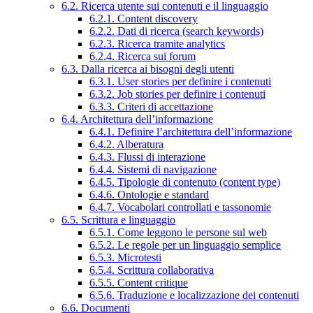
6.2. Ricerca utente sui contenuti e il linguaggio
6.2.1. Content discovery
6.2.2. Dati di ricerca (search keywords)
6.2.3. Ricerca tramite analytics
6.2.4. Ricerca sui forum
6.3. Dalla ricerca ai bisogni degli utenti
6.3.1. User stories per definire i contenuti
6.3.2. Job stories per definire i contenuti
6.3.3. Criteri di accettazione
6.4. Architettura dell’informazione
6.4.1. Definire l’architettura dell’informazione
6.4.2. Alberatura
6.4.3. Flussi di interazione
6.4.4. Sistemi di navigazione
6.4.5. Tipologie di contenuto (content type)
6.4.6. Ontologie e standard
6.4.7. Vocabolari controllati e tassonomie
6.5. Scrittura e linguaggio
6.5.1. Come leggono le persone sul web
6.5.2. Le regole per un linguaggio semplice
6.5.3. Microtesti
6.5.4. Scrittura collaborativa
6.5.5. Content critique
6.5.6. Traduzione e localizzazione dei contenuti
6.6. Documenti