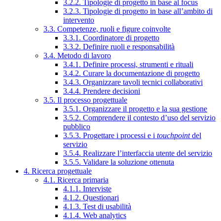
3.2.2. Tipologie di progetto in base al focus
3.2.3. Tipologie di progetto in base all’ambito di
intervento
3.3. Competenze, ruoli e figure coinvolte
3.3.1. Coordinatore di progetto
3.3.2. Definire ruoli e responsabilità
3.4. Metodo di lavoro
3.4.1. Definire processi, strumenti e rituali
3.4.2. Curare la documentazione di progetto
3.4.3. Organizzare tavoli tecnici collaborativi
3.4.4. Prendere decisioni
3.5. Il processo progettuale
3.5.1. Organizzare il progetto e la sua gestione
3.5.2. Comprendere il contesto d’uso del servizio
pubblico
3.5.3. Progettare i processi e i
touchpoint
del
servizio
3.5.4. Realizzare l’interfaccia utente del servizio
3.5.5. Validare la soluzione ottenuta
4. Ricerca progettuale
4.1. Ricerca primaria
4.1.1. Interviste
4.1.2. Questionari
4.1.3. Test di usabilità
4.1.4. Web analytics