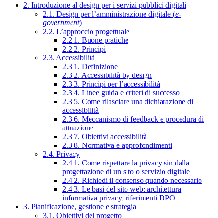
2. Introduzione al design per i servizi pubblici digitali
2.1. Design per l’amministrazione digitale (
e-
government
)
2.2. L’approccio progettuale
2.2.1. Buone pratiche
2.2.2. Principi
2.3. Accessibilità
2.3.1. Definizione
2.3.2. Accessibilità by design
2.3.3. Principi per l’accessibilità
2.3.4. Linee guida e criteri di successo
2.3.5. Come rilasciare una dichiarazione di
accessibilità
2.3.6. Meccanismo di feedback e procedura di
attuazione
2.3.7. Obiettivi accessibilità
2.3.8. Normativa e approfondimenti
2.4. Privacy
2.4.1. Come rispettare la privacy sin dalla
progettazione di un sito o servizio digitale
2.4.2. Richiedi il consenso quando necessario
2.4.3. Le basi del sito web: architettura,
informativa privacy, riferimenti DPO
3. Pianificazione, gestione e strategia
3.1. Obiettivi del progetto