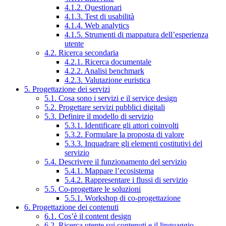
4.1.2. Questionari
4.1.3. Test di usabilità
4.1.4. Web analytics
4.1.5. Strumenti di mappatura dell’esperienza
utente
4.2. Ricerca secondaria
4.2.1. Ricerca documentale
4.2.2. Analisi benchmark
4.2.3. Valutazione euristica
5. Progettazione dei servizi
5.1. Cosa sono i servizi e il service design
5.2. Progettare servizi pubblici digitali
5.3. Definire il modello di servizio
5.3.1. Identificare gli attori coinvolti
5.3.2. Formulare la proposta di valore
5.3.3. Inquadrare gli elementi costitutivi del
servizio
5.4. Descrivere il funzionamento del servizio
5.4.1. Mappare l’ecosistema
5.4.2. Rappresentare i flussi di servizio
5.5. Co-progettare le soluzioni
5.5.1. Workshop di co-progettazione
6. Progettazione dei contenuti
6.1. Cos’è il content design
6.2. Ricerca utente sui contenuti e il linguaggio