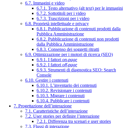
6.7. Immagini e video
6.7.1. Testo alternativo (alt text) per le immagini
6.7.2. Sottotitoli per i video
6.7.3. Trascrizioni per i video
6.8. Proprietà intellettuale e privacy
6.8.1. Pubblicazione di contenuti prodotti dalla
Pubblica Amministrazione
6.8.2. Pubblicazione di contenuti non prodotti
dalla Pubblica Amministrazione
6.8.3. Consenso dei soggetti ritratti
6.9. Ottimizzazione per i motori di ricerca (SEO)
6.9.1. I fattori
on-page
6.9.2. I fattori
off-page
6.9.3. Strumenti di diagnostica SEO: Search
Console
6.10. Gestire i contenuti
6.10.1. L’inventario dei contenuti
6.10.2. Revisionare i contenuti
6.10.3. Migrare i contenuti
6.10.4. Pubblicare i contenuti
7. Progettazione dell’interazione
7.1. Caratteristiche dell’interazione
7.2. User stories per definire l’interazione
7.2.1. Differenza tra scenari e user stories
7.3. Flussi di interazione