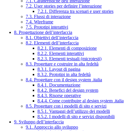
7.1. Caratteristiche dell’interazione
7.2. User stories per definire l’interazione
7.2.1. Differenza tra scenari e user stories
7.3. Flussi di interazione
7.4. Wireframe
7.5. Prototipi interattivi
8. Progettazione dell’interfaccia
8.1. Obiettivi dell’interfaccia
8.2. Elementi dell’interfaccia
8.2.1. Elementi di composizione
8.2.2. Elementi interattivi
8.2.3. Elementi testuali (microtesti)
8.3. Progettare e costruire in alta fedeltà
8.3.1. Layout di pagina
8.3.2. Prototipi in alta fedeltà
8.4. Progettare con il design system .italia
8.4.1. Documentazione
8.4.2. Benefici del design system
8.4.3. Risorse operative
8.4.4. Come contribuire al design system .italia
8.5. Progettare con i modelli di sito e servizi
8.5.1. Vantaggi dell’utilizzo dei modelli
8.5.2. I modelli di sito e servizi disponibili
9. Sviluppo dell’interfaccia
9.1. Approccio allo sviluppo