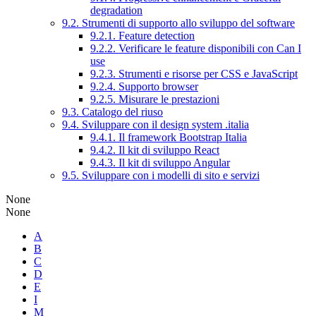
degradation
9.2. Strumenti di supporto allo sviluppo del software
9.2.1. Feature detection
9.2.2. Verificare le feature disponibili con Can I
use
9.2.3. Strumenti e risorse per CSS e JavaScript
9.2.4. Supporto browser
9.2.5. Misurare le prestazioni
9.3. Catalogo del riuso
9.4. Sviluppare con il design system .italia
9.4.1. Il framework Bootstrap Italia
9.4.2. Il kit di sviluppo React
9.4.3. Il kit di sviluppo Angular
9.5. Sviluppare con i modelli di sito e servizi
None
None
A
B
C
D
E
I
M