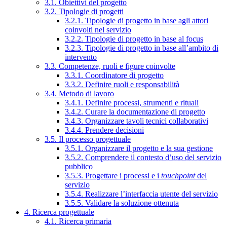
3.1. Obiettivi del progetto
3.2. Tipologie di progetti
3.2.1. Tipologie di progetto in base agli attori
coinvolti nel servizio
3.2.2. Tipologie di progetto in base al focus
3.2.3. Tipologie di progetto in base all’ambito di
intervento
3.3. Competenze, ruoli e figure coinvolte
3.3.1. Coordinatore di progetto
3.3.2. Definire ruoli e responsabilità
3.4. Metodo di lavoro
3.4.1. Definire processi, strumenti e rituali
3.4.2. Curare la documentazione di progetto
3.4.3. Organizzare tavoli tecnici collaborativi
3.4.4. Prendere decisioni
3.5. Il processo progettuale
3.5.1. Organizzare il progetto e la sua gestione
3.5.2. Comprendere il contesto d’uso del servizio
pubblico
3.5.3. Progettare i processi e i
touchpoint
del
servizio
3.5.4. Realizzare l’interfaccia utente del servizio
3.5.5. Validare la soluzione ottenuta
4. Ricerca progettuale
4.1. Ricerca primaria