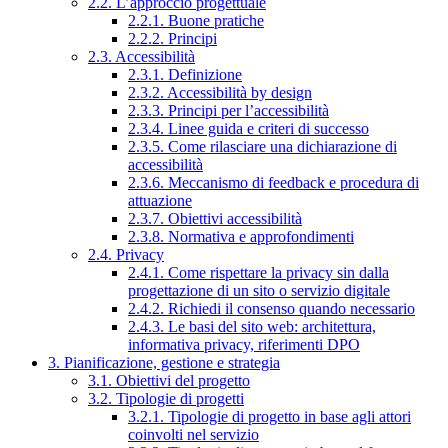
2.2. L’approccio progettuale
2.2.1. Buone pratiche
2.2.2. Principi
2.3. Accessibilità
2.3.1. Definizione
2.3.2. Accessibilità by design
2.3.3. Principi per l’accessibilità
2.3.4. Linee guida e criteri di successo
2.3.5. Come rilasciare una dichiarazione di
accessibilità
2.3.6. Meccanismo di feedback e procedura di
attuazione
2.3.7. Obiettivi accessibilità
2.3.8. Normativa e approfondimenti
2.4. Privacy
2.4.1. Come rispettare la privacy sin dalla
progettazione di un sito o servizio digitale
2.4.2. Richiedi il consenso quando necessario
2.4.3. Le basi del sito web: architettura,
informativa privacy, riferimenti DPO
3. Pianificazione, gestione e strategia
3.1. Obiettivi del progetto
3.2. Tipologie di progetti
3.2.1. Tipologie di progetto in base agli attori
coinvolti nel servizio