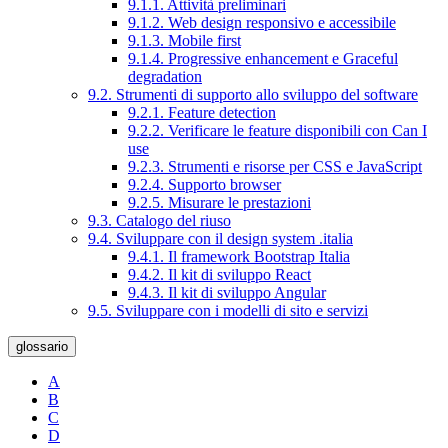
9.1.1. Attività preliminari
9.1.2. Web design responsivo e accessibile
9.1.3. Mobile first
9.1.4. Progressive enhancement e Graceful
degradation
9.2. Strumenti di supporto allo sviluppo del software
9.2.1. Feature detection
9.2.2. Verificare le feature disponibili con Can I
use
9.2.3. Strumenti e risorse per CSS e JavaScript
9.2.4. Supporto browser
9.2.5. Misurare le prestazioni
9.3. Catalogo del riuso
9.4. Sviluppare con il design system .italia
9.4.1. Il framework Bootstrap Italia
9.4.2. Il kit di sviluppo React
9.4.3. Il kit di sviluppo Angular
9.5. Sviluppare con i modelli di sito e servizi
glossario
A
B
C
D