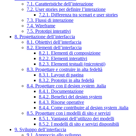
7.1. Caratteristiche dell’interazione
7.2. User stories per definire l’interazione
7.2.1. Differenza tra scenari e user stories
7.3. Flussi di interazione
7.4. Wireframe
7.5. Prototipi interattivi
8. Progettazione dell’interfaccia
8.1. Obiettivi dell’interfaccia
8.2. Elementi dell’interfaccia
8.2.1. Elementi di composizione
8.2.2. Elementi interattivi
8.2.3. Elementi testuali (microtesti)
8.3. Progettare e costruire in alta fedeltà
8.3.1. Layout di pagina
8.3.2. Prototipi in alta fedeltà
8.4. Progettare con il design system .italia
8.4.1. Documentazione
8.4.2. Benefici del design system
8.4.3. Risorse operative
8.4.4. Come contribuire al design system .italia
8.5. Progettare con i modelli di sito e servizi
8.5.1. Vantaggi dell’utilizzo dei modelli
8.5.2. I modelli di sito e servizi disponibili
9. Sviluppo dell’interfaccia
9.1. Approccio allo sviluppo