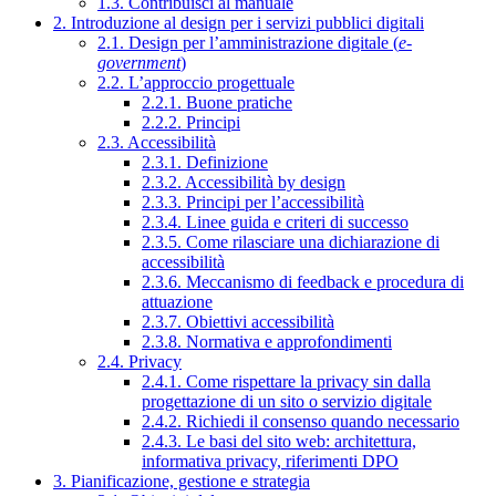
1.3. Contribuisci al manuale
2. Introduzione al design per i servizi pubblici digitali
2.1. Design per l’amministrazione digitale (
e-
government
)
2.2. L’approccio progettuale
2.2.1. Buone pratiche
2.2.2. Principi
2.3. Accessibilità
2.3.1. Definizione
2.3.2. Accessibilità by design
2.3.3. Principi per l’accessibilità
2.3.4. Linee guida e criteri di successo
2.3.5. Come rilasciare una dichiarazione di
accessibilità
2.3.6. Meccanismo di feedback e procedura di
attuazione
2.3.7. Obiettivi accessibilità
2.3.8. Normativa e approfondimenti
2.4. Privacy
2.4.1. Come rispettare la privacy sin dalla
progettazione di un sito o servizio digitale
2.4.2. Richiedi il consenso quando necessario
2.4.3. Le basi del sito web: architettura,
informativa privacy, riferimenti DPO
3. Pianificazione, gestione e strategia