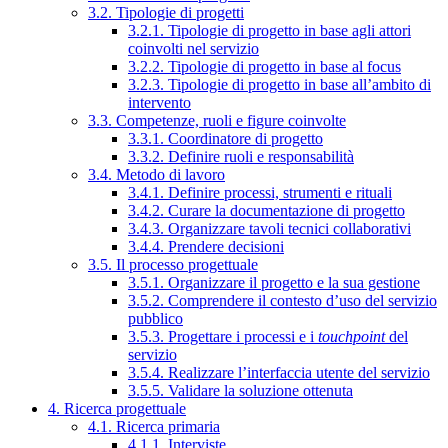
3.2. Tipologie di progetti
3.2.1. Tipologie di progetto in base agli attori
coinvolti nel servizio
3.2.2. Tipologie di progetto in base al focus
3.2.3. Tipologie di progetto in base all’ambito di
intervento
3.3. Competenze, ruoli e figure coinvolte
3.3.1. Coordinatore di progetto
3.3.2. Definire ruoli e responsabilità
3.4. Metodo di lavoro
3.4.1. Definire processi, strumenti e rituali
3.4.2. Curare la documentazione di progetto
3.4.3. Organizzare tavoli tecnici collaborativi
3.4.4. Prendere decisioni
3.5. Il processo progettuale
3.5.1. Organizzare il progetto e la sua gestione
3.5.2. Comprendere il contesto d’uso del servizio
pubblico
3.5.3. Progettare i processi e i
touchpoint
del
servizio
3.5.4. Realizzare l’interfaccia utente del servizio
3.5.5. Validare la soluzione ottenuta
4. Ricerca progettuale
4.1. Ricerca primaria
4.1.1. Interviste