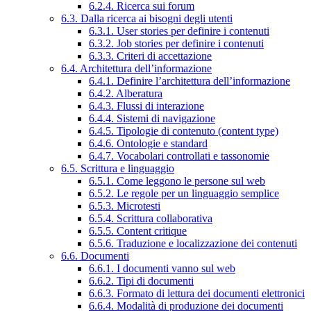
6.2.4. Ricerca sui forum
6.3. Dalla ricerca ai bisogni degli utenti
6.3.1. User stories per definire i contenuti
6.3.2. Job stories per definire i contenuti
6.3.3. Criteri di accettazione
6.4. Architettura dell’informazione
6.4.1. Definire l’architettura dell’informazione
6.4.2. Alberatura
6.4.3. Flussi di interazione
6.4.4. Sistemi di navigazione
6.4.5. Tipologie di contenuto (content type)
6.4.6. Ontologie e standard
6.4.7. Vocabolari controllati e tassonomie
6.5. Scrittura e linguaggio
6.5.1. Come leggono le persone sul web
6.5.2. Le regole per un linguaggio semplice
6.5.3. Microtesti
6.5.4. Scrittura collaborativa
6.5.5. Content critique
6.5.6. Traduzione e localizzazione dei contenuti
6.6. Documenti
6.6.1. I documenti vanno sul web
6.6.2. Tipi di documenti
6.6.3. Formato di lettura dei documenti elettronici
6.6.4. Modalità di produzione dei documenti