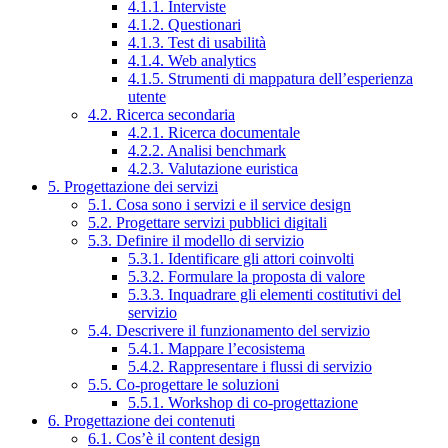
4.1.1. Interviste
4.1.2. Questionari
4.1.3. Test di usabilità
4.1.4. Web analytics
4.1.5. Strumenti di mappatura dell’esperienza
utente
4.2. Ricerca secondaria
4.2.1. Ricerca documentale
4.2.2. Analisi benchmark
4.2.3. Valutazione euristica
5. Progettazione dei servizi
5.1. Cosa sono i servizi e il service design
5.2. Progettare servizi pubblici digitali
5.3. Definire il modello di servizio
5.3.1. Identificare gli attori coinvolti
5.3.2. Formulare la proposta di valore
5.3.3. Inquadrare gli elementi costitutivi del
servizio
5.4. Descrivere il funzionamento del servizio
5.4.1. Mappare l’ecosistema
5.4.2. Rappresentare i flussi di servizio
5.5. Co-progettare le soluzioni
5.5.1. Workshop di co-progettazione
6. Progettazione dei contenuti
6.1. Cos’è il content design