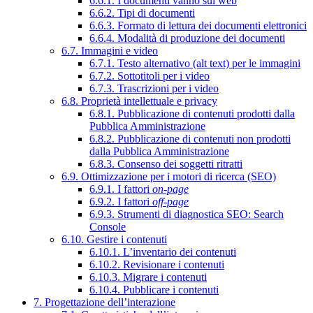
6.6.1. I documenti vanno sul web
6.6.2. Tipi di documenti
6.6.3. Formato di lettura dei documenti elettronici
6.6.4. Modalità di produzione dei documenti
6.7. Immagini e video
6.7.1. Testo alternativo (alt text) per le immagini
6.7.2. Sottotitoli per i video
6.7.3. Trascrizioni per i video
6.8. Proprietà intellettuale e privacy
6.8.1. Pubblicazione di contenuti prodotti dalla
Pubblica Amministrazione
6.8.2. Pubblicazione di contenuti non prodotti
dalla Pubblica Amministrazione
6.8.3. Consenso dei soggetti ritratti
6.9. Ottimizzazione per i motori di ricerca (SEO)
6.9.1. I fattori
on-page
6.9.2. I fattori
off-page
6.9.3. Strumenti di diagnostica SEO: Search
Console
6.10. Gestire i contenuti
6.10.1. L’inventario dei contenuti
6.10.2. Revisionare i contenuti
6.10.3. Migrare i contenuti
6.10.4. Pubblicare i contenuti
7. Progettazione dell’interazione