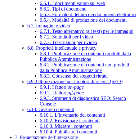
6.6.1. I documenti vanno sul web
6.6.2. Tipi di documenti
6.6.3. Formato di lettura dei documenti elettronici
6.6.4. Modalità di produzione dei documenti
6.7. Immagini e video
6.7.1. Testo alternativo (alt text) per le immagini
6.7.2. Sottotitoli per i video
6.7.3. Trascrizioni per i video
6.8. Proprietà intellettuale e privacy
6.8.1. Pubblicazione di contenuti prodotti dalla
Pubblica Amministrazione
6.8.2. Pubblicazione di contenuti non prodotti
dalla Pubblica Amministrazione
6.8.3. Consenso dei soggetti ritratti
6.9. Ottimizzazione per i motori di ricerca (SEO)
6.9.1. I fattori
on-page
6.9.2. I fattori
off-page
6.9.3. Strumenti di diagnostica SEO: Search
Console
6.10. Gestire i contenuti
6.10.1. L’inventario dei contenuti
6.10.2. Revisionare i contenuti
6.10.3. Migrare i contenuti
6.10.4. Pubblicare i contenuti
7. Progettazione dell’interazione