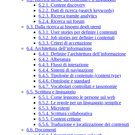
6.2.1. Content discovery
6.2.2. Dati di ricerca (search keywords)
6.2.3. Ricerca tramite analytics
6.2.4. Ricerca sui forum
6.3. Dalla ricerca ai bisogni degli utenti
6.3.1. User stories per definire i contenuti
6.3.2. Job stories per definire i contenuti
6.3.3. Criteri di accettazione
6.4. Architettura dell’informazione
6.4.1. Definire l’architettura dell’informazione
6.4.2. Alberatura
6.4.3. Flussi di interazione
6.4.4. Sistemi di navigazione
6.4.5. Tipologie di contenuto (content type)
6.4.6. Ontologie e standard
6.4.7. Vocabolari controllati e tassonomie
6.5. Scrittura e linguaggio
6.5.1. Come leggono le persone sul web
6.5.2. Le regole per un linguaggio semplice
6.5.3. Microtesti
6.5.4. Scrittura collaborativa
6.5.5. Content critique
6.5.6. Traduzione e localizzazione dei contenuti
6.6. Documenti