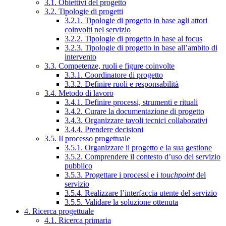
3.1. Obiettivi del progetto
3.2. Tipologie di progetti
3.2.1. Tipologie di progetto in base agli attori
coinvolti nel servizio
3.2.2. Tipologie di progetto in base al focus
3.2.3. Tipologie di progetto in base all’ambito di
intervento
3.3. Competenze, ruoli e figure coinvolte
3.3.1. Coordinatore di progetto
3.3.2. Definire ruoli e responsabilità
3.4. Metodo di lavoro
3.4.1. Definire processi, strumenti e rituali
3.4.2. Curare la documentazione di progetto
3.4.3. Organizzare tavoli tecnici collaborativi
3.4.4. Prendere decisioni
3.5. Il processo progettuale
3.5.1. Organizzare il progetto e la sua gestione
3.5.2. Comprendere il contesto d’uso del servizio
pubblico
3.5.3. Progettare i processi e i
touchpoint
del
servizio
3.5.4. Realizzare l’interfaccia utente del servizio
3.5.5. Validare la soluzione ottenuta
4. Ricerca progettuale
4.1. Ricerca primaria