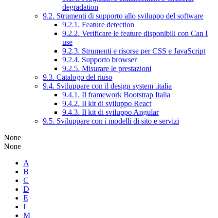
degradation
9.2. Strumenti di supporto allo sviluppo del software
9.2.1. Feature detection
9.2.2. Verificare le feature disponibili con Can I
use
9.2.3. Strumenti e risorse per CSS e JavaScript
9.2.4. Supporto browser
9.2.5. Misurare le prestazioni
9.3. Catalogo del riuso
9.4. Sviluppare con il design system .italia
9.4.1. Il framework Bootstrap Italia
9.4.2. Il kit di sviluppo React
9.4.3. Il kit di sviluppo Angular
9.5. Sviluppare con i modelli di sito e servizi
None
None
A
B
C
D
E
I
M