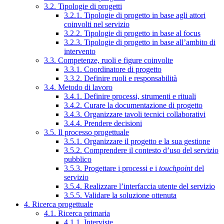
3.2. Tipologie di progetti
3.2.1. Tipologie di progetto in base agli attori
coinvolti nel servizio
3.2.2. Tipologie di progetto in base al focus
3.2.3. Tipologie di progetto in base all’ambito di
intervento
3.3. Competenze, ruoli e figure coinvolte
3.3.1. Coordinatore di progetto
3.3.2. Definire ruoli e responsabilità
3.4. Metodo di lavoro
3.4.1. Definire processi, strumenti e rituali
3.4.2. Curare la documentazione di progetto
3.4.3. Organizzare tavoli tecnici collaborativi
3.4.4. Prendere decisioni
3.5. Il processo progettuale
3.5.1. Organizzare il progetto e la sua gestione
3.5.2. Comprendere il contesto d’uso del servizio
pubblico
3.5.3. Progettare i processi e i
touchpoint
del
servizio
3.5.4. Realizzare l’interfaccia utente del servizio
3.5.5. Validare la soluzione ottenuta
4. Ricerca progettuale
4.1. Ricerca primaria
4.1.1. Interviste