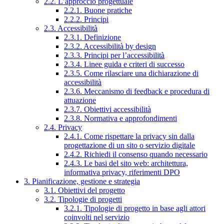
2.2. L’approccio progettuale
2.2.1. Buone pratiche
2.2.2. Principi
2.3. Accessibilità
2.3.1. Definizione
2.3.2. Accessibilità by design
2.3.3. Principi per l’accessibilità
2.3.4. Linee guida e criteri di successo
2.3.5. Come rilasciare una dichiarazione di
accessibilità
2.3.6. Meccanismo di feedback e procedura di
attuazione
2.3.7. Obiettivi accessibilità
2.3.8. Normativa e approfondimenti
2.4. Privacy
2.4.1. Come rispettare la privacy sin dalla
progettazione di un sito o servizio digitale
2.4.2. Richiedi il consenso quando necessario
2.4.3. Le basi del sito web: architettura,
informativa privacy, riferimenti DPO
3. Pianificazione, gestione e strategia
3.1. Obiettivi del progetto
3.2. Tipologie di progetti
3.2.1. Tipologie di progetto in base agli attori
coinvolti nel servizio