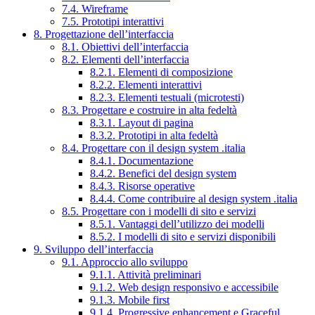
7.4. Wireframe
7.5. Prototipi interattivi
8. Progettazione dell’interfaccia
8.1. Obiettivi dell’interfaccia
8.2. Elementi dell’interfaccia
8.2.1. Elementi di composizione
8.2.2. Elementi interattivi
8.2.3. Elementi testuali (microtesti)
8.3. Progettare e costruire in alta fedeltà
8.3.1. Layout di pagina
8.3.2. Prototipi in alta fedeltà
8.4. Progettare con il design system .italia
8.4.1. Documentazione
8.4.2. Benefici del design system
8.4.3. Risorse operative
8.4.4. Come contribuire al design system .italia
8.5. Progettare con i modelli di sito e servizi
8.5.1. Vantaggi dell’utilizzo dei modelli
8.5.2. I modelli di sito e servizi disponibili
9. Sviluppo dell’interfaccia
9.1. Approccio allo sviluppo
9.1.1. Attività preliminari
9.1.2. Web design responsivo e accessibile
9.1.3. Mobile first
9.1.4. Progressive enhancement e Graceful