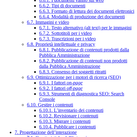
6.6.1. I documenti vanno sul web
6.6.2. Tipi di documenti
6.6.3. Formato di lettura dei documenti elettronici
6.6.4. Modalità di produzione dei documenti
6.7. Immagini e video
6.7.1. Testo alternativo (alt text) per le immagini
6.7.2. Sottotitoli per i video
6.7.3. Trascrizioni per i video
6.8. Proprietà intellettuale e privacy
6.8.1. Pubblicazione di contenuti prodotti dalla
Pubblica Amministrazione
6.8.2. Pubblicazione di contenuti non prodotti
dalla Pubblica Amministrazione
6.8.3. Consenso dei soggetti ritratti
6.9. Ottimizzazione per i motori di ricerca (SEO)
6.9.1. I fattori
on-page
6.9.2. I fattori
off-page
6.9.3. Strumenti di diagnostica SEO: Search
Console
6.10. Gestire i contenuti
6.10.1. L’inventario dei contenuti
6.10.2. Revisionare i contenuti
6.10.3. Migrare i contenuti
6.10.4. Pubblicare i contenuti
7. Progettazione dell’interazione