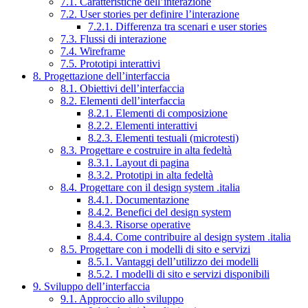
7.1. Caratteristiche dell’interazione
7.2. User stories per definire l’interazione
7.2.1. Differenza tra scenari e user stories
7.3. Flussi di interazione
7.4. Wireframe
7.5. Prototipi interattivi
8. Progettazione dell’interfaccia
8.1. Obiettivi dell’interfaccia
8.2. Elementi dell’interfaccia
8.2.1. Elementi di composizione
8.2.2. Elementi interattivi
8.2.3. Elementi testuali (microtesti)
8.3. Progettare e costruire in alta fedeltà
8.3.1. Layout di pagina
8.3.2. Prototipi in alta fedeltà
8.4. Progettare con il design system .italia
8.4.1. Documentazione
8.4.2. Benefici del design system
8.4.3. Risorse operative
8.4.4. Come contribuire al design system .italia
8.5. Progettare con i modelli di sito e servizi
8.5.1. Vantaggi dell’utilizzo dei modelli
8.5.2. I modelli di sito e servizi disponibili
9. Sviluppo dell’interfaccia
9.1. Approccio allo sviluppo