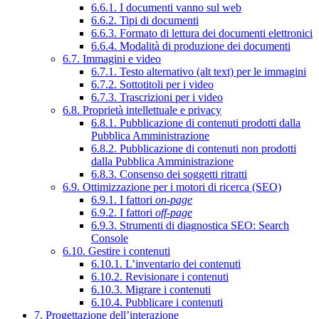
6.6.1. I documenti vanno sul web
6.6.2. Tipi di documenti
6.6.3. Formato di lettura dei documenti elettronici
6.6.4. Modalità di produzione dei documenti
6.7. Immagini e video
6.7.1. Testo alternativo (alt text) per le immagini
6.7.2. Sottotitoli per i video
6.7.3. Trascrizioni per i video
6.8. Proprietà intellettuale e privacy
6.8.1. Pubblicazione di contenuti prodotti dalla
Pubblica Amministrazione
6.8.2. Pubblicazione di contenuti non prodotti
dalla Pubblica Amministrazione
6.8.3. Consenso dei soggetti ritratti
6.9. Ottimizzazione per i motori di ricerca (SEO)
6.9.1. I fattori
on-page
6.9.2. I fattori
off-page
6.9.3. Strumenti di diagnostica SEO: Search
Console
6.10. Gestire i contenuti
6.10.1. L’inventario dei contenuti
6.10.2. Revisionare i contenuti
6.10.3. Migrare i contenuti
6.10.4. Pubblicare i contenuti
7. Progettazione dell’interazione