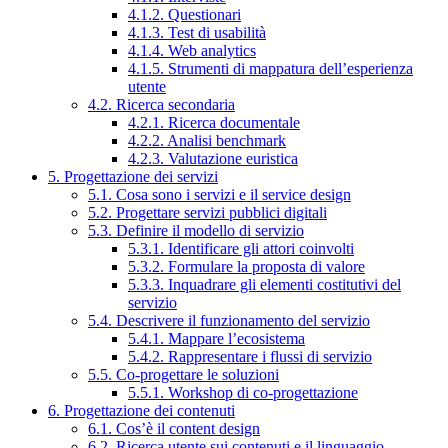
4.1.2. Questionari
4.1.3. Test di usabilità
4.1.4. Web analytics
4.1.5. Strumenti di mappatura dell’esperienza
utente
4.2. Ricerca secondaria
4.2.1. Ricerca documentale
4.2.2. Analisi benchmark
4.2.3. Valutazione euristica
5. Progettazione dei servizi
5.1. Cosa sono i servizi e il service design
5.2. Progettare servizi pubblici digitali
5.3. Definire il modello di servizio
5.3.1. Identificare gli attori coinvolti
5.3.2. Formulare la proposta di valore
5.3.3. Inquadrare gli elementi costitutivi del
servizio
5.4. Descrivere il funzionamento del servizio
5.4.1. Mappare l’ecosistema
5.4.2. Rappresentare i flussi di servizio
5.5. Co-progettare le soluzioni
5.5.1. Workshop di co-progettazione
6. Progettazione dei contenuti
6.1. Cos’è il content design
6.2. Ricerca utente sui contenuti e il linguaggio