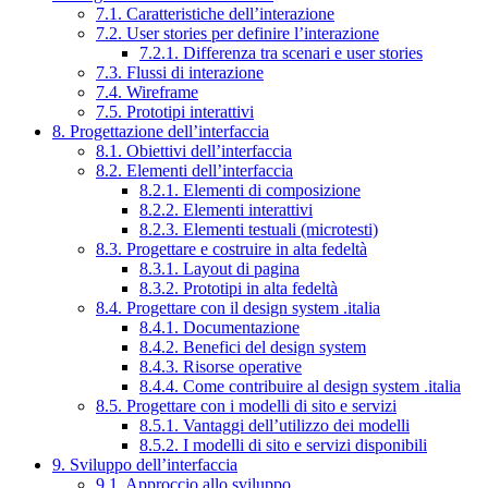
7.1. Caratteristiche dell’interazione
7.2. User stories per definire l’interazione
7.2.1. Differenza tra scenari e user stories
7.3. Flussi di interazione
7.4. Wireframe
7.5. Prototipi interattivi
8. Progettazione dell’interfaccia
8.1. Obiettivi dell’interfaccia
8.2. Elementi dell’interfaccia
8.2.1. Elementi di composizione
8.2.2. Elementi interattivi
8.2.3. Elementi testuali (microtesti)
8.3. Progettare e costruire in alta fedeltà
8.3.1. Layout di pagina
8.3.2. Prototipi in alta fedeltà
8.4. Progettare con il design system .italia
8.4.1. Documentazione
8.4.2. Benefici del design system
8.4.3. Risorse operative
8.4.4. Come contribuire al design system .italia
8.5. Progettare con i modelli di sito e servizi
8.5.1. Vantaggi dell’utilizzo dei modelli
8.5.2. I modelli di sito e servizi disponibili
9. Sviluppo dell’interfaccia
9.1. Approccio allo sviluppo