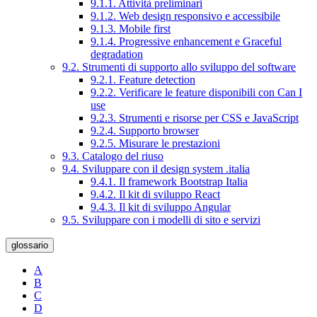
9.1.1. Attività preliminari
9.1.2. Web design responsivo e accessibile
9.1.3. Mobile first
9.1.4. Progressive enhancement e Graceful
degradation
9.2. Strumenti di supporto allo sviluppo del software
9.2.1. Feature detection
9.2.2. Verificare le feature disponibili con Can I
use
9.2.3. Strumenti e risorse per CSS e JavaScript
9.2.4. Supporto browser
9.2.5. Misurare le prestazioni
9.3. Catalogo del riuso
9.4. Sviluppare con il design system .italia
9.4.1. Il framework Bootstrap Italia
9.4.2. Il kit di sviluppo React
9.4.3. Il kit di sviluppo Angular
9.5. Sviluppare con i modelli di sito e servizi
glossario
A
B
C
D