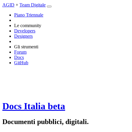
AGID
+
Team Digitale
Piano Triennale
Le community
Developers
Designers
Gli strumenti
Forum
Docs
GitHub
Docs Italia
beta
Documenti pubblici, digitali.