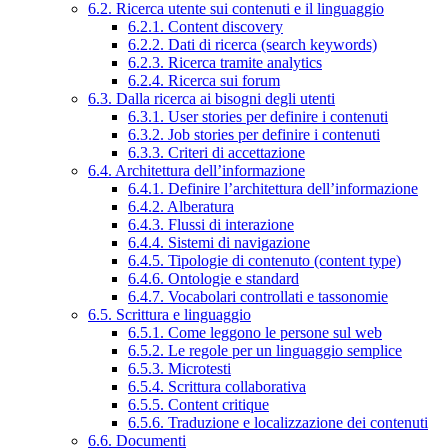
6.2. Ricerca utente sui contenuti e il linguaggio
6.2.1. Content discovery
6.2.2. Dati di ricerca (search keywords)
6.2.3. Ricerca tramite analytics
6.2.4. Ricerca sui forum
6.3. Dalla ricerca ai bisogni degli utenti
6.3.1. User stories per definire i contenuti
6.3.2. Job stories per definire i contenuti
6.3.3. Criteri di accettazione
6.4. Architettura dell’informazione
6.4.1. Definire l’architettura dell’informazione
6.4.2. Alberatura
6.4.3. Flussi di interazione
6.4.4. Sistemi di navigazione
6.4.5. Tipologie di contenuto (content type)
6.4.6. Ontologie e standard
6.4.7. Vocabolari controllati e tassonomie
6.5. Scrittura e linguaggio
6.5.1. Come leggono le persone sul web
6.5.2. Le regole per un linguaggio semplice
6.5.3. Microtesti
6.5.4. Scrittura collaborativa
6.5.5. Content critique
6.5.6. Traduzione e localizzazione dei contenuti
6.6. Documenti