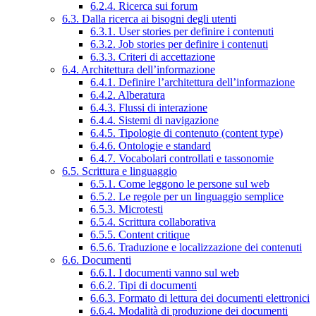
6.2.4. Ricerca sui forum
6.3. Dalla ricerca ai bisogni degli utenti
6.3.1. User stories per definire i contenuti
6.3.2. Job stories per definire i contenuti
6.3.3. Criteri di accettazione
6.4. Architettura dell’informazione
6.4.1. Definire l’architettura dell’informazione
6.4.2. Alberatura
6.4.3. Flussi di interazione
6.4.4. Sistemi di navigazione
6.4.5. Tipologie di contenuto (content type)
6.4.6. Ontologie e standard
6.4.7. Vocabolari controllati e tassonomie
6.5. Scrittura e linguaggio
6.5.1. Come leggono le persone sul web
6.5.2. Le regole per un linguaggio semplice
6.5.3. Microtesti
6.5.4. Scrittura collaborativa
6.5.5. Content critique
6.5.6. Traduzione e localizzazione dei contenuti
6.6. Documenti
6.6.1. I documenti vanno sul web
6.6.2. Tipi di documenti
6.6.3. Formato di lettura dei documenti elettronici
6.6.4. Modalità di produzione dei documenti