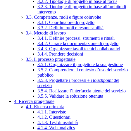
3.2.2. Tipologie di progetto in base al focus
3.2.3. Tipologie di progetto in base all’ambito di
intervento
3.3. Competenze, ruoli e figure coinvolte
3.3.1. Coordinatore di progetto
3.3.2. Definire ruoli e responsabilità
3.4. Metodo di lavoro
3.4.1. Definire processi, strumenti e rituali
3.4.2. Curare la documentazione di progetto
3.4.3. Organizzare tavoli tecnici collaborativi
3.4.4. Prendere decisioni
3.5. Il processo progettuale
3.5.1. Organizzare il progetto e la sua gestione
3.5.2. Comprendere il contesto d’uso del servizio
pubblico
3.5.3. Progettare i processi e i
touchpoint
del
servizio
3.5.4. Realizzare l’interfaccia utente del servizio
3.5.5. Validare la soluzione ottenuta
4. Ricerca progettuale
4.1. Ricerca primaria
4.1.1. Interviste
4.1.2. Questionari
4.1.3. Test di usabilità
4.1.4. Web analytics