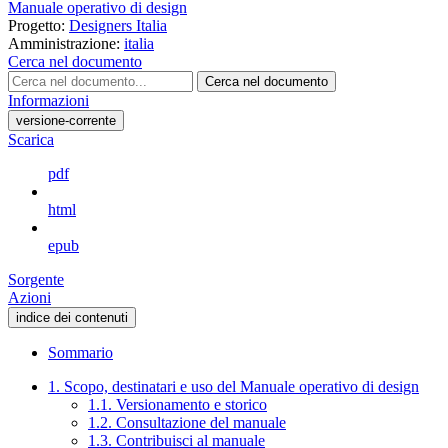
Manuale operativo di design
Progetto:
Designers Italia
Amministrazione:
italia
Cerca nel documento
Cerca nel documento
Informazioni
versione-corrente
Scarica
pdf
html
epub
Sorgente
Azioni
indice dei contenuti
Sommario
1. Scopo, destinatari e uso del Manuale operativo di design
1.1. Versionamento e storico
1.2. Consultazione del manuale
1.3. Contribuisci al manuale