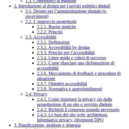
1.3. Contribuisci al manuale
2. Introduzione al design per i servizi pubblici digitali
2.1. Design per l’amministrazione digitale (
e-
government
)
2.2. L’approccio progettuale
2.2.1. Buone pratiche
2.2.2. Principi
2.3. Accessibilità
2.3.1. Definizione
2.3.2. Accessibilità by design
2.3.3. Principi per l’accessibilità
2.3.4. Linee guida e criteri di successo
2.3.5. Come rilasciare una dichiarazione di
accessibilità
2.3.6. Meccanismo di feedback e procedura di
attuazione
2.3.7. Obiettivi accessibilità
2.3.8. Normativa e approfondimenti
2.4. Privacy
2.4.1. Come rispettare la privacy sin dalla
progettazione di un sito o servizio digitale
2.4.2. Richiedi il consenso quando necessario
2.4.3. Le basi del sito web: architettura,
informativa privacy, riferimenti DPO
3. Pianificazione, gestione e strategia