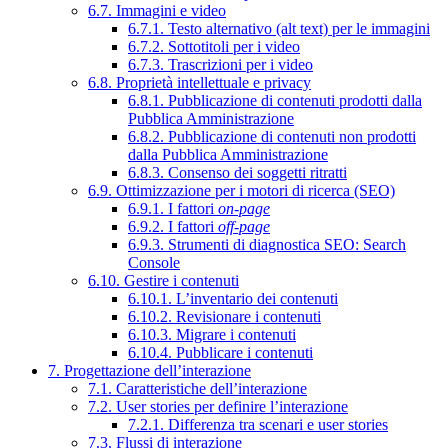
6.7. Immagini e video
6.7.1. Testo alternativo (alt text) per le immagini
6.7.2. Sottotitoli per i video
6.7.3. Trascrizioni per i video
6.8. Proprietà intellettuale e privacy
6.8.1. Pubblicazione di contenuti prodotti dalla
Pubblica Amministrazione
6.8.2. Pubblicazione di contenuti non prodotti
dalla Pubblica Amministrazione
6.8.3. Consenso dei soggetti ritratti
6.9. Ottimizzazione per i motori di ricerca (SEO)
6.9.1. I fattori
on-page
6.9.2. I fattori
off-page
6.9.3. Strumenti di diagnostica SEO: Search
Console
6.10. Gestire i contenuti
6.10.1. L’inventario dei contenuti
6.10.2. Revisionare i contenuti
6.10.3. Migrare i contenuti
6.10.4. Pubblicare i contenuti
7. Progettazione dell’interazione
7.1. Caratteristiche dell’interazione
7.2. User stories per definire l’interazione
7.2.1. Differenza tra scenari e user stories
7.3. Flussi di interazione