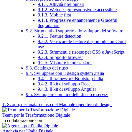
9.1.1. Attività preliminari
9.1.2. Web design responsivo e accessibile
9.1.3. Mobile first
9.1.4. Progressive enhancement e Graceful
degradation
9.2. Strumenti di supporto allo sviluppo del software
9.2.1. Feature detection
9.2.2. Verificare le feature disponibili con Can I
use
9.2.3. Strumenti e risorse per CSS e JavaScript
9.2.4. Supporto browser
9.2.5. Misurare le prestazioni
9.3. Catalogo del riuso
9.4. Sviluppare con il design system .italia
9.4.1. Il framework Bootstrap Italia
9.4.2. Il kit di sviluppo React
9.4.3. Il kit di sviluppo Angular
9.5. Sviluppare con i modelli di sito e servizi
1. Scopo, destinatari e uso del Manuale operativo di design
Team per la Trasformazione Digitale
in collaborazione con
Agenzia per l'Italia Digitale