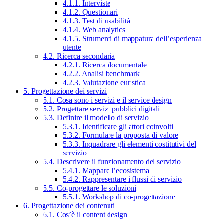
4.1.1. Interviste
4.1.2. Questionari
4.1.3. Test di usabilità
4.1.4. Web analytics
4.1.5. Strumenti di mappatura dell’esperienza
utente
4.2. Ricerca secondaria
4.2.1. Ricerca documentale
4.2.2. Analisi benchmark
4.2.3. Valutazione euristica
5. Progettazione dei servizi
5.1. Cosa sono i servizi e il service design
5.2. Progettare servizi pubblici digitali
5.3. Definire il modello di servizio
5.3.1. Identificare gli attori coinvolti
5.3.2. Formulare la proposta di valore
5.3.3. Inquadrare gli elementi costitutivi del
servizio
5.4. Descrivere il funzionamento del servizio
5.4.1. Mappare l’ecosistema
5.4.2. Rappresentare i flussi di servizio
5.5. Co-progettare le soluzioni
5.5.1. Workshop di co-progettazione
6. Progettazione dei contenuti
6.1. Cos’è il content design