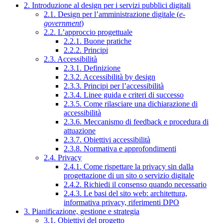
2. Introduzione al design per i servizi pubblici digitali
2.1. Design per l’amministrazione digitale (
e-
government
)
2.2. L’approccio progettuale
2.2.1. Buone pratiche
2.2.2. Principi
2.3. Accessibilità
2.3.1. Definizione
2.3.2. Accessibilità by design
2.3.3. Principi per l’accessibilità
2.3.4. Linee guida e criteri di successo
2.3.5. Come rilasciare una dichiarazione di
accessibilità
2.3.6. Meccanismo di feedback e procedura di
attuazione
2.3.7. Obiettivi accessibilità
2.3.8. Normativa e approfondimenti
2.4. Privacy
2.4.1. Come rispettare la privacy sin dalla
progettazione di un sito o servizio digitale
2.4.2. Richiedi il consenso quando necessario
2.4.3. Le basi del sito web: architettura,
informativa privacy, riferimenti DPO
3. Pianificazione, gestione e strategia
3.1. Obiettivi del progetto