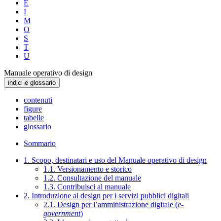
E
I
M
O
S
T
U
Manuale operativo di design
indici e glossario
contenuti
figure
tabelle
glossario
Sommario
1. Scopo, destinatari e uso del Manuale operativo di design
1.1. Versionamento e storico
1.2. Consultazione del manuale
1.3. Contribuisci al manuale
2. Introduzione al design per i servizi pubblici digitali
2.1. Design per l’amministrazione digitale (
e-
government
)