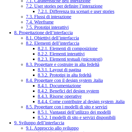
7.1. Caratteristiche dell’interazione
7.2. User stories per definire l’interazione
7.2.1. Differenza tra scenari e user stories
7.3. Flussi di interazione
7.4. Wireframe
7.5. Prototipi interattivi
8. Progettazione dell’interfaccia
8.1. Obiettivi dell’interfaccia
8.2. Elementi dell’interfaccia
8.2.1. Elementi di composizione
8.2.2. Elementi interattivi
8.2.3. Elementi testuali (microtesti)
8.3. Progettare e costruire in alta fedeltà
8.3.1. Layout di pagina
8.3.2. Prototipi in alta fedeltà
8.4. Progettare con il design system .italia
8.4.1. Documentazione
8.4.2. Benefici del design system
8.4.3. Risorse operative
8.4.4. Come contribuire al design system .italia
8.5. Progettare con i modelli di sito e servizi
8.5.1. Vantaggi dell’utilizzo dei modelli
8.5.2. I modelli di sito e servizi disponibili
9. Sviluppo dell’interfaccia
9.1. Approccio allo sviluppo