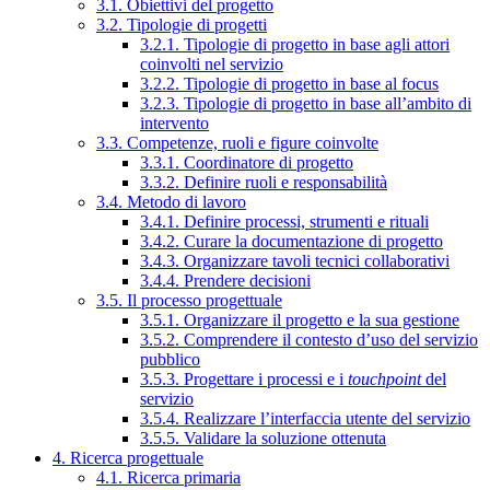
3.1. Obiettivi del progetto
3.2. Tipologie di progetti
3.2.1. Tipologie di progetto in base agli attori
coinvolti nel servizio
3.2.2. Tipologie di progetto in base al focus
3.2.3. Tipologie di progetto in base all’ambito di
intervento
3.3. Competenze, ruoli e figure coinvolte
3.3.1. Coordinatore di progetto
3.3.2. Definire ruoli e responsabilità
3.4. Metodo di lavoro
3.4.1. Definire processi, strumenti e rituali
3.4.2. Curare la documentazione di progetto
3.4.3. Organizzare tavoli tecnici collaborativi
3.4.4. Prendere decisioni
3.5. Il processo progettuale
3.5.1. Organizzare il progetto e la sua gestione
3.5.2. Comprendere il contesto d’uso del servizio
pubblico
3.5.3. Progettare i processi e i
touchpoint
del
servizio
3.5.4. Realizzare l’interfaccia utente del servizio
3.5.5. Validare la soluzione ottenuta
4. Ricerca progettuale
4.1. Ricerca primaria