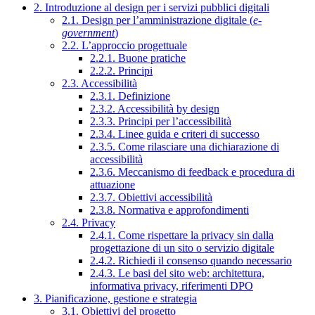
2. Introduzione al design per i servizi pubblici digitali
2.1. Design per l’amministrazione digitale (
e-
government
)
2.2. L’approccio progettuale
2.2.1. Buone pratiche
2.2.2. Principi
2.3. Accessibilità
2.3.1. Definizione
2.3.2. Accessibilità by design
2.3.3. Principi per l’accessibilità
2.3.4. Linee guida e criteri di successo
2.3.5. Come rilasciare una dichiarazione di
accessibilità
2.3.6. Meccanismo di feedback e procedura di
attuazione
2.3.7. Obiettivi accessibilità
2.3.8. Normativa e approfondimenti
2.4. Privacy
2.4.1. Come rispettare la privacy sin dalla
progettazione di un sito o servizio digitale
2.4.2. Richiedi il consenso quando necessario
2.4.3. Le basi del sito web: architettura,
informativa privacy, riferimenti DPO
3. Pianificazione, gestione e strategia
3.1. Obiettivi del progetto