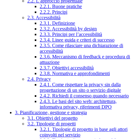
2.2. L’approccio progettuale
2.2.1. Buone pratiche
2.2.2. Principi
2.3. Accessibilità
2.3.1. Definizione
2.3.2. Accessibilità by design
2.3.3. Principi per l’accessibilità
2.3.4. Linee guida e criteri di successo
2.3.5. Come rilasciare una dichiarazione di
accessibilità
2.3.6. Meccanismo di feedback e procedura di
attuazione
2.3.7. Obiettivi accessibilità
2.3.8. Normativa e approfondimenti
2.4. Privacy
2.4.1. Come rispettare la privacy sin dalla
progettazione di un sito o servizio digitale
2.4.2. Richiedi il consenso quando necessario
2.4.3. Le basi del sito web: architettura,
informativa privacy, riferimenti DPO
3. Pianificazione, gestione e strategia
3.1. Obiettivi del progetto
3.2. Tipologie di progetti
3.2.1. Tipologie di progetto in base agli attori
coinvolti nel servizio