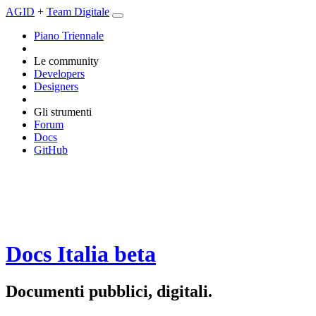
AGID
+
Team Digitale
Piano Triennale
Le community
Developers
Designers
Gli strumenti
Forum
Docs
GitHub
Docs Italia
beta
Documenti pubblici, digitali.