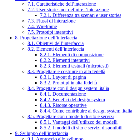
7.1. Caratteristiche dell’interazione
7.2. User stories per definire l’interazione
7.2.1. Differenza tra scenari e user stories
7.3. Flussi di interazione
7.4. Wireframe
7.5. Prototipi interattivi
8. Progettazione dell’interfaccia
8.1. Obiettivi dell’interfaccia
8.2. Elementi dell’interfaccia
8.2.1. Elementi di composizione
8.2.2. Elementi interattivi
8.2.3. Elementi testuali (microtesti)
8.3. Progettare e costruire in alta fedeltà
8.3.1. Layout di pagina
8.3.2. Prototipi in alta fedeltà
8.4. Progettare con il design system .italia
8.4.1. Documentazione
8.4.2. Benefici del design system
8.4.3. Risorse operative
8.4.4. Come contribuire al design system .italia
8.5. Progettare con i modelli di sito e servizi
8.5.1. Vantaggi dell’utilizzo dei modelli
8.5.2. I modelli di sito e servizi disponibili
9. Sviluppo dell’interfaccia
9.1. Approccio allo sviluppo