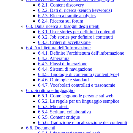
6.2.1. Content discovery
6.2.2. Dati di ricerca (search keywords)
6.2.3. Ricerca tramite analytics
6.2.4. Ricerca sui forum
6.3. Dalla ricerca ai bisogni degli utenti
6.3.1. User stories per definire i contenuti
6.3.2. Job stories per definire i contenuti
6.3.3. Criteri di accettazione
6.4. Architettura dell’informazione
6.4.1. Definire l’architettura dell’informazione
6.4.2. Alberatura
6.4.3. Flussi di interazione
6.4.4. Sistemi di navigazione
6.4.5. Tipologie di contenuto (content type)
6.4.6. Ontologie e standard
6.4.7. Vocabolari controllati e tassonomie
6.5. Scrittura e linguaggio
6.5.1. Come leggono le persone sul web
6.5.2. Le regole per un linguaggio semplice
6.5.3. Microtesti
6.5.4. Scrittura collaborativa
6.5.5. Content critique
6.5.6. Traduzione e localizzazione dei contenuti
6.6. Documenti