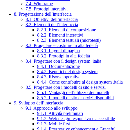
7.4. Wireframe
7.5. Prototipi interattivi
8. Progettazione dell’interfaccia
8.1. Obiettivi dell’interfaccia
8.2. Elementi dell’interfaccia
8.2.1. Elementi di composizione
8.2.2. Elementi interattivi
8.2.3. Elementi testuali (microtesti)
8.3. Progettare e costruire in alta fedeltà
8.3.1. Layout di pagina
8.3.2. Prototipi in alta fedeltà
8.4. Progettare con il design system .italia
8.4.1. Documentazione
8.4.2. Benefici del design system
8.4.3. Risorse operative
8.4.4. Come contribuire al design system .italia
8.5. Progettare con i modelli di sito e servizi
8.5.1. Vantaggi dell’utilizzo dei modelli
8.5.2. I modelli di sito e servizi disponibili
9. Sviluppo dell’interfaccia
9.1. Approccio allo sviluppo
9.1.1. Attività preliminari
9.1.2. Web design responsivo e accessibile
9.1.3. Mobile first
9.1.4. Progressive enhancement e Graceful