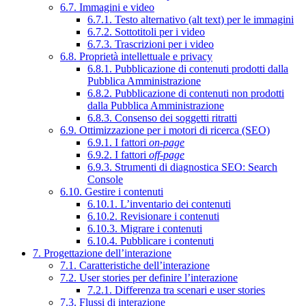
6.7. Immagini e video
6.7.1. Testo alternativo (alt text) per le immagini
6.7.2. Sottotitoli per i video
6.7.3. Trascrizioni per i video
6.8. Proprietà intellettuale e privacy
6.8.1. Pubblicazione di contenuti prodotti dalla
Pubblica Amministrazione
6.8.2. Pubblicazione di contenuti non prodotti
dalla Pubblica Amministrazione
6.8.3. Consenso dei soggetti ritratti
6.9. Ottimizzazione per i motori di ricerca (SEO)
6.9.1. I fattori
on-page
6.9.2. I fattori
off-page
6.9.3. Strumenti di diagnostica SEO: Search
Console
6.10. Gestire i contenuti
6.10.1. L’inventario dei contenuti
6.10.2. Revisionare i contenuti
6.10.3. Migrare i contenuti
6.10.4. Pubblicare i contenuti
7. Progettazione dell’interazione
7.1. Caratteristiche dell’interazione
7.2. User stories per definire l’interazione
7.2.1. Differenza tra scenari e user stories
7.3. Flussi di interazione