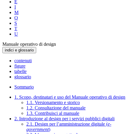
E
I
M
O
S
T
U
Manuale operativo di design
indici e glossario
contenuti
figure
tabelle
glossario
Sommario
1. Scopo, destinatari e uso del Manuale operativo di design
1.1. Versionamento e storico
1.2. Consultazione del manuale
1.3. Contribuisci al manuale
2. Introduzione al design per i servizi pubblici digitali
2.1. Design per l’amministrazione digitale (
e-
government
)