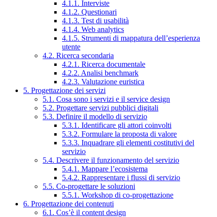
4.1.1. Interviste
4.1.2. Questionari
4.1.3. Test di usabilità
4.1.4. Web analytics
4.1.5. Strumenti di mappatura dell’esperienza
utente
4.2. Ricerca secondaria
4.2.1. Ricerca documentale
4.2.2. Analisi benchmark
4.2.3. Valutazione euristica
5. Progettazione dei servizi
5.1. Cosa sono i servizi e il service design
5.2. Progettare servizi pubblici digitali
5.3. Definire il modello di servizio
5.3.1. Identificare gli attori coinvolti
5.3.2. Formulare la proposta di valore
5.3.3. Inquadrare gli elementi costitutivi del
servizio
5.4. Descrivere il funzionamento del servizio
5.4.1. Mappare l’ecosistema
5.4.2. Rappresentare i flussi di servizio
5.5. Co-progettare le soluzioni
5.5.1. Workshop di co-progettazione
6. Progettazione dei contenuti
6.1. Cos’è il content design