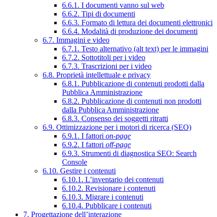
6.6.1. I documenti vanno sul web
6.6.2. Tipi di documenti
6.6.3. Formato di lettura dei documenti elettronici
6.6.4. Modalità di produzione dei documenti
6.7. Immagini e video
6.7.1. Testo alternativo (alt text) per le immagini
6.7.2. Sottotitoli per i video
6.7.3. Trascrizioni per i video
6.8. Proprietà intellettuale e privacy
6.8.1. Pubblicazione di contenuti prodotti dalla
Pubblica Amministrazione
6.8.2. Pubblicazione di contenuti non prodotti
dalla Pubblica Amministrazione
6.8.3. Consenso dei soggetti ritratti
6.9. Ottimizzazione per i motori di ricerca (SEO)
6.9.1. I fattori
on-page
6.9.2. I fattori
off-page
6.9.3. Strumenti di diagnostica SEO: Search
Console
6.10. Gestire i contenuti
6.10.1. L’inventario dei contenuti
6.10.2. Revisionare i contenuti
6.10.3. Migrare i contenuti
6.10.4. Pubblicare i contenuti
7. Progettazione dell’interazione