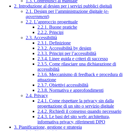
1.3. Contribuisci al manuale
2. Introduzione al design per i servizi pubblici digitali
2.1. Design per l’amministrazione digitale (
e-
government
)
2.2. L’approccio progettuale
2.2.1. Buone pratiche
2.2.2. Principi
2.3. Accessibilità
2.3.1. Definizione
2.3.2. Accessibilità by design
2.3.3. Principi per l’accessibilità
2.3.4. Linee guida e criteri di successo
2.3.5. Come rilasciare una dichiarazione di
accessibilità
2.3.6. Meccanismo di feedback e procedura di
attuazione
2.3.7. Obiettivi accessibilità
2.3.8. Normativa e approfondimenti
2.4. Privacy
2.4.1. Come rispettare la privacy sin dalla
progettazione di un sito o servizio digitale
2.4.2. Richiedi il consenso quando necessario
2.4.3. Le basi del sito web: architettura,
informativa privacy, riferimenti DPO
3. Pianificazione, gestione e strategia