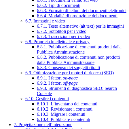
6.6.1. I documenti vanno sul web
6.6.2. Tipi di documenti
6.6.3. Formato di lettura dei documenti elettronici
6.6.4. Modalità di produzione dei documenti
6.7. Immagini e video
6.7.1. Testo alternativo (alt text) per le immagini
6.7.2. Sottotitoli per i video
6.7.3. Trascrizioni per i video
6.8. Proprietà intellettuale e privacy
6.8.1. Pubblicazione di contenuti prodotti dalla
Pubblica Amministrazione
6.8.2. Pubblicazione di contenuti non prodotti
dalla Pubblica Amministrazione
6.8.3. Consenso dei soggetti ritratti
6.9. Ottimizzazione per i motori di ricerca (SEO)
6.9.1. I fattori
on-page
6.9.2. I fattori
off-page
6.9.3. Strumenti di diagnostica SEO: Search
Console
6.10. Gestire i contenuti
6.10.1. L’inventario dei contenuti
6.10.2. Revisionare i contenuti
6.10.3. Migrare i contenuti
6.10.4. Pubblicare i contenuti
7. Progettazione dell’interazione