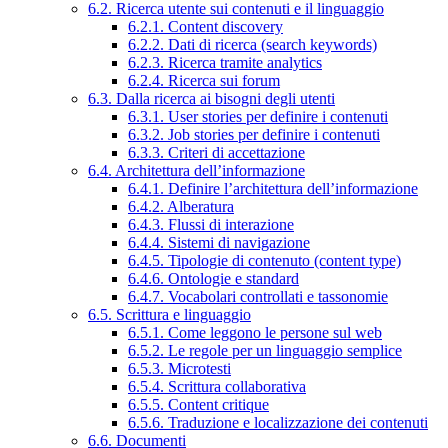
6.2. Ricerca utente sui contenuti e il linguaggio
6.2.1. Content discovery
6.2.2. Dati di ricerca (search keywords)
6.2.3. Ricerca tramite analytics
6.2.4. Ricerca sui forum
6.3. Dalla ricerca ai bisogni degli utenti
6.3.1. User stories per definire i contenuti
6.3.2. Job stories per definire i contenuti
6.3.3. Criteri di accettazione
6.4. Architettura dell’informazione
6.4.1. Definire l’architettura dell’informazione
6.4.2. Alberatura
6.4.3. Flussi di interazione
6.4.4. Sistemi di navigazione
6.4.5. Tipologie di contenuto (content type)
6.4.6. Ontologie e standard
6.4.7. Vocabolari controllati e tassonomie
6.5. Scrittura e linguaggio
6.5.1. Come leggono le persone sul web
6.5.2. Le regole per un linguaggio semplice
6.5.3. Microtesti
6.5.4. Scrittura collaborativa
6.5.5. Content critique
6.5.6. Traduzione e localizzazione dei contenuti
6.6. Documenti