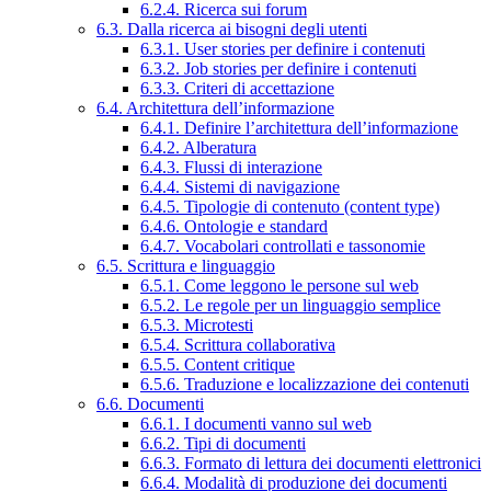
6.2.4. Ricerca sui forum
6.3. Dalla ricerca ai bisogni degli utenti
6.3.1. User stories per definire i contenuti
6.3.2. Job stories per definire i contenuti
6.3.3. Criteri di accettazione
6.4. Architettura dell’informazione
6.4.1. Definire l’architettura dell’informazione
6.4.2. Alberatura
6.4.3. Flussi di interazione
6.4.4. Sistemi di navigazione
6.4.5. Tipologie di contenuto (content type)
6.4.6. Ontologie e standard
6.4.7. Vocabolari controllati e tassonomie
6.5. Scrittura e linguaggio
6.5.1. Come leggono le persone sul web
6.5.2. Le regole per un linguaggio semplice
6.5.3. Microtesti
6.5.4. Scrittura collaborativa
6.5.5. Content critique
6.5.6. Traduzione e localizzazione dei contenuti
6.6. Documenti
6.6.1. I documenti vanno sul web
6.6.2. Tipi di documenti
6.6.3. Formato di lettura dei documenti elettronici
6.6.4. Modalità di produzione dei documenti