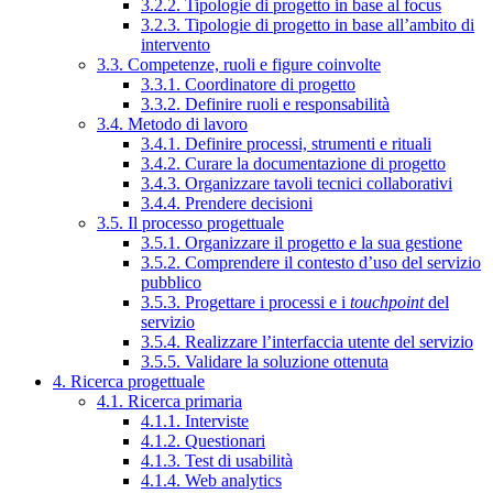
3.2.2. Tipologie di progetto in base al focus
3.2.3. Tipologie di progetto in base all’ambito di
intervento
3.3. Competenze, ruoli e figure coinvolte
3.3.1. Coordinatore di progetto
3.3.2. Definire ruoli e responsabilità
3.4. Metodo di lavoro
3.4.1. Definire processi, strumenti e rituali
3.4.2. Curare la documentazione di progetto
3.4.3. Organizzare tavoli tecnici collaborativi
3.4.4. Prendere decisioni
3.5. Il processo progettuale
3.5.1. Organizzare il progetto e la sua gestione
3.5.2. Comprendere il contesto d’uso del servizio
pubblico
3.5.3. Progettare i processi e i
touchpoint
del
servizio
3.5.4. Realizzare l’interfaccia utente del servizio
3.5.5. Validare la soluzione ottenuta
4. Ricerca progettuale
4.1. Ricerca primaria
4.1.1. Interviste
4.1.2. Questionari
4.1.3. Test di usabilità
4.1.4. Web analytics