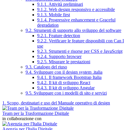
9.1.1. Attività preliminari
9.1.2. Web design responsivo e accessibile
9.1.3. Mobile first
9.1.4. Progressive enhancement e Graceful
degradation
9.2. Strumenti di supporto allo sviluppo del software
9.2.1. Feature detection
9.2.2. Verificare le feature disponibili con Can I
use
9.2.3. Strumenti e risorse per CSS e JavaScript
9.2.4. Supporto browser
9.2.5. Misurare le prestazioni
9.3. Catalogo del riuso
9.4. Sviluppare con il design system .italia
9.4.1. Il framework Bootstrap Italia
9.4.2. Il kit di sviluppo React
9.4.3. Il kit di sviluppo Angular
9.5. Sviluppare con i modelli di sito e servizi
1. Scopo, destinatari e uso del Manuale operativo di design
Team per la Trasformazione Digitale
in collaborazione con
Agenzia per l'Italia Digitale