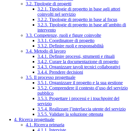
3.2. Tipologie di progetti
3.2.1. Tipologie di progetto in base agli attori
coinvolti nel servizio
3.2.2. Tipologie di progetto in base al focus
3.2.3. Tipologie di progetto in base all’ambito di
intervento
3.3. Competenze, ruoli e figure coinvolte
3.3.1. Coordinatore di progetto
3.3.2. Definire ruoli e responsabilità
3.4. Metodo di lavoro
3.4.1. Definire processi, strumenti e rituali
3.4.2. Curare la documentazione di progetto
3.4.3. Organizzare tavoli tecnici collaborativi
3.4.4. Prendere decisioni
3.5. Il processo progettuale
3.5.1. Organizzare il progetto e la sua gestione
3.5.2. Comprendere il contesto d’uso del servizio
pubblico
3.5.3. Progettare i processi e i
touchpoint
del
servizio
3.5.4. Realizzare l’interfaccia utente del servizio
3.5.5. Validare la soluzione ottenuta
4. Ricerca progettuale
4.1. Ricerca primaria
4.1.1. Interviste