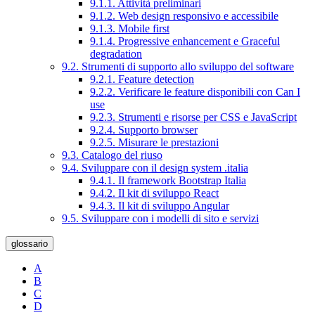
9.1.1. Attività preliminari
9.1.2. Web design responsivo e accessibile
9.1.3. Mobile first
9.1.4. Progressive enhancement e Graceful
degradation
9.2. Strumenti di supporto allo sviluppo del software
9.2.1. Feature detection
9.2.2. Verificare le feature disponibili con Can I
use
9.2.3. Strumenti e risorse per CSS e JavaScript
9.2.4. Supporto browser
9.2.5. Misurare le prestazioni
9.3. Catalogo del riuso
9.4. Sviluppare con il design system .italia
9.4.1. Il framework Bootstrap Italia
9.4.2. Il kit di sviluppo React
9.4.3. Il kit di sviluppo Angular
9.5. Sviluppare con i modelli di sito e servizi
glossario
A
B
C
D