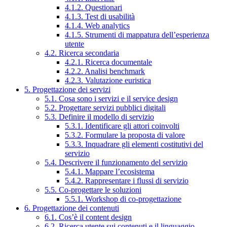
4.1.2. Questionari
4.1.3. Test di usabilità
4.1.4. Web analytics
4.1.5. Strumenti di mappatura dell’esperienza
utente
4.2. Ricerca secondaria
4.2.1. Ricerca documentale
4.2.2. Analisi benchmark
4.2.3. Valutazione euristica
5. Progettazione dei servizi
5.1. Cosa sono i servizi e il service design
5.2. Progettare servizi pubblici digitali
5.3. Definire il modello di servizio
5.3.1. Identificare gli attori coinvolti
5.3.2. Formulare la proposta di valore
5.3.3. Inquadrare gli elementi costitutivi del
servizio
5.4. Descrivere il funzionamento del servizio
5.4.1. Mappare l’ecosistema
5.4.2. Rappresentare i flussi di servizio
5.5. Co-progettare le soluzioni
5.5.1. Workshop di co-progettazione
6. Progettazione dei contenuti
6.1. Cos’è il content design
6.2. Ricerca utente sui contenuti e il linguaggio