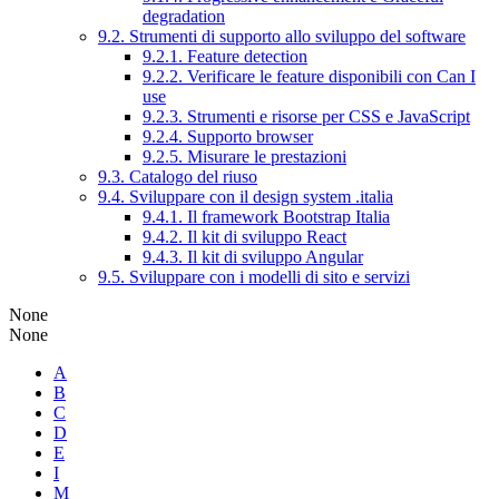
degradation
9.2. Strumenti di supporto allo sviluppo del software
9.2.1. Feature detection
9.2.2. Verificare le feature disponibili con Can I
use
9.2.3. Strumenti e risorse per CSS e JavaScript
9.2.4. Supporto browser
9.2.5. Misurare le prestazioni
9.3. Catalogo del riuso
9.4. Sviluppare con il design system .italia
9.4.1. Il framework Bootstrap Italia
9.4.2. Il kit di sviluppo React
9.4.3. Il kit di sviluppo Angular
9.5. Sviluppare con i modelli di sito e servizi
None
None
A
B
C
D
E
I
M