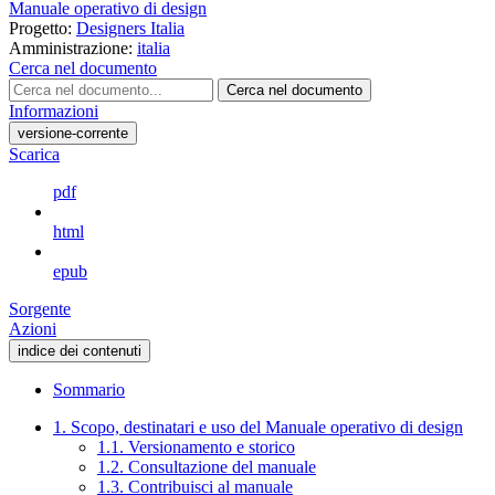
Manuale operativo di design
Progetto:
Designers Italia
Amministrazione:
italia
Cerca nel documento
Cerca nel documento
Informazioni
versione-corrente
Scarica
pdf
html
epub
Sorgente
Azioni
indice dei contenuti
Sommario
1. Scopo, destinatari e uso del Manuale operativo di design
1.1. Versionamento e storico
1.2. Consultazione del manuale
1.3. Contribuisci al manuale