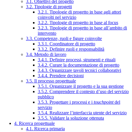
3.1. Obiettivi del progetto
3.2. Tipologie di progetti
3.2.1. Tipologie di progetto in base agli attori
coinvolti nel servizio
3.2.2. Tipologie di progetto in base al focus
3.2.3. Tipologie di progetto in base all’ambito di
intervento
3.3. Competenze, ruoli e figure coinvolte
3.3.1. Coordinatore di progetto
3.3.2. Definire ruoli e responsabilità
3.4. Metodo di lavoro
3.4.1. Definire processi, strumenti e rituali
3.4.2. Curare la documentazione di progetto
3.4.3. Organizzare tavoli tecnici collaborativi
3.4.4. Prendere decisioni
3.5. Il processo progettuale
3.5.1. Organizzare il progetto e la sua gestione
3.5.2. Comprendere il contesto d’uso del servizio
pubblico
3.5.3. Progettare i processi e i
touchpoint
del
servizio
3.5.4. Realizzare l’interfaccia utente del servizio
3.5.5. Validare la soluzione ottenuta
4. Ricerca progettuale
4.1. Ricerca primaria