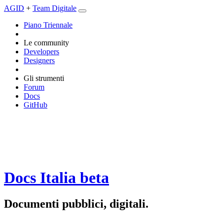
AGID
+
Team Digitale
Piano Triennale
Le community
Developers
Designers
Gli strumenti
Forum
Docs
GitHub
Docs Italia
beta
Documenti pubblici, digitali.