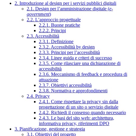
2. Introduzione al design per i servizi pubblici digitali
2.1. Design per l’amministrazione digitale (
e-
government
)
2.2. L’approccio progettuale
2.2.1. Buone pratiche
2.2.2. Principi
2.3. Accessibilità
2.3.1. Definizione
2.3.2. Accessibilità by design
2.3.3. Principi per l’accessibilità
2.3.4. Linee guida e criteri di successo
2.3.5. Come rilasciare una dichiarazione di
accessibilità
2.3.6. Meccanismo di feedback e procedura di
attuazione
2.3.7. Obiettivi accessibilità
2.3.8. Normativa e approfondimenti
2.4. Privacy
2.4.1. Come rispettare la privacy sin dalla
progettazione di un sito o servizio digitale
2.4.2. Richiedi il consenso quando necessario
2.4.3. Le basi del sito web: architettura,
informativa privacy, riferimenti DPO
3. Pianificazione, gestione e strategia
3.1. Obiettivi del progetto