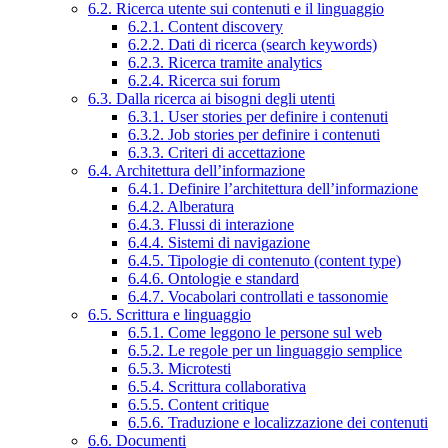
6.2. Ricerca utente sui contenuti e il linguaggio
6.2.1. Content discovery
6.2.2. Dati di ricerca (search keywords)
6.2.3. Ricerca tramite analytics
6.2.4. Ricerca sui forum
6.3. Dalla ricerca ai bisogni degli utenti
6.3.1. User stories per definire i contenuti
6.3.2. Job stories per definire i contenuti
6.3.3. Criteri di accettazione
6.4. Architettura dell’informazione
6.4.1. Definire l’architettura dell’informazione
6.4.2. Alberatura
6.4.3. Flussi di interazione
6.4.4. Sistemi di navigazione
6.4.5. Tipologie di contenuto (content type)
6.4.6. Ontologie e standard
6.4.7. Vocabolari controllati e tassonomie
6.5. Scrittura e linguaggio
6.5.1. Come leggono le persone sul web
6.5.2. Le regole per un linguaggio semplice
6.5.3. Microtesti
6.5.4. Scrittura collaborativa
6.5.5. Content critique
6.5.6. Traduzione e localizzazione dei contenuti
6.6. Documenti