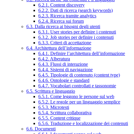
6.2.1. Content discovery
6.2.2. Dati di ricerca (search keywords)
6.2.3. Ricerca tramite analytics
6.2.4. Ricerca sui forum
6.3. Dalla ricerca ai bisogni degli utenti
6.3.1. User stories per definire i contenuti
6.3.2. Job stories per definire i contenuti
6.3.3. Criteri di accettazione
6.4. Architettura dell’informazione
6.4.1. Definire l’architettura dell’informazione
6.4.2. Alberatura
6.4.3. Flussi di interazione
6.4.4. Sistemi di navigazione
6.4.5. Tipologie di contenuto (content type)
6.4.6. Ontologie e standard
6.4.7. Vocabolari controllati e tassonomie
6.5. Scrittura e linguaggio
6.5.1. Come leggono le persone sul web
6.5.2. Le regole per un linguaggio semplice
6.5.3. Microtesti
6.5.4. Scrittura collaborativa
6.5.5. Content critique
6.5.6. Traduzione e localizzazione dei contenuti
6.6. Documenti