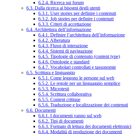
6.2.4. Ricerca sui forum
6.3. Dalla ricerca ai bisogni degli utenti
6.3.1. User stories per definire i contenuti
6.3.2. Job stories per definire i contenuti
6.3.3. Criteri di accettazione
6.4. Architettura dell’informazione
6.4.1. Definire l’architettura dell’informazione
6.4.2. Alberatura
6.4.3. Flussi di interazione
6.4.4. Sistemi di navigazione
6.4.5. Tipologie di contenuto (content type)
6.4.6. Ontologie e standard
6.4.7. Vocabolari controllati e tassonomie
6.5. Scrittura e linguaggio
6.5.1. Come leggono le persone sul web
6.5.2. Le regole per un linguaggio semplice
6.5.3. Microtesti
6.5.4. Scrittura collaborativa
6.5.5. Content critique
6.5.6. Traduzione e localizzazione dei contenuti
6.6. Documenti
6.6.1. I documenti vanno sul web
6.6.2. Tipi di documenti
6.6.3. Formato di lettura dei documenti elettronici
6.6.4. Modalità di produzione dei documenti