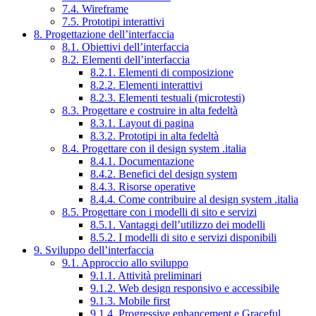
7.4. Wireframe
7.5. Prototipi interattivi
8. Progettazione dell’interfaccia
8.1. Obiettivi dell’interfaccia
8.2. Elementi dell’interfaccia
8.2.1. Elementi di composizione
8.2.2. Elementi interattivi
8.2.3. Elementi testuali (microtesti)
8.3. Progettare e costruire in alta fedeltà
8.3.1. Layout di pagina
8.3.2. Prototipi in alta fedeltà
8.4. Progettare con il design system .italia
8.4.1. Documentazione
8.4.2. Benefici del design system
8.4.3. Risorse operative
8.4.4. Come contribuire al design system .italia
8.5. Progettare con i modelli di sito e servizi
8.5.1. Vantaggi dell’utilizzo dei modelli
8.5.2. I modelli di sito e servizi disponibili
9. Sviluppo dell’interfaccia
9.1. Approccio allo sviluppo
9.1.1. Attività preliminari
9.1.2. Web design responsivo e accessibile
9.1.3. Mobile first
9.1.4. Progressive enhancement e Graceful