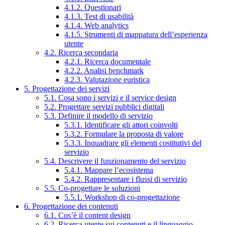
4.1.2. Questionari
4.1.3. Test di usabilità
4.1.4. Web analytics
4.1.5. Strumenti di mappatura dell’esperienza
utente
4.2. Ricerca secondaria
4.2.1. Ricerca documentale
4.2.2. Analisi benchmark
4.2.3. Valutazione euristica
5. Progettazione dei servizi
5.1. Cosa sono i servizi e il service design
5.2. Progettare servizi pubblici digitali
5.3. Definire il modello di servizio
5.3.1. Identificare gli attori coinvolti
5.3.2. Formulare la proposta di valore
5.3.3. Inquadrare gli elementi costitutivi del
servizio
5.4. Descrivere il funzionamento del servizio
5.4.1. Mappare l’ecosistema
5.4.2. Rappresentare i flussi di servizio
5.5. Co-progettare le soluzioni
5.5.1. Workshop di co-progettazione
6. Progettazione dei contenuti
6.1. Cos’è il content design
6.2. Ricerca utente sui contenuti e il linguaggio