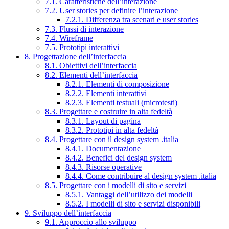
7.1. Caratteristiche dell’interazione
7.2. User stories per definire l’interazione
7.2.1. Differenza tra scenari e user stories
7.3. Flussi di interazione
7.4. Wireframe
7.5. Prototipi interattivi
8. Progettazione dell’interfaccia
8.1. Obiettivi dell’interfaccia
8.2. Elementi dell’interfaccia
8.2.1. Elementi di composizione
8.2.2. Elementi interattivi
8.2.3. Elementi testuali (microtesti)
8.3. Progettare e costruire in alta fedeltà
8.3.1. Layout di pagina
8.3.2. Prototipi in alta fedeltà
8.4. Progettare con il design system .italia
8.4.1. Documentazione
8.4.2. Benefici del design system
8.4.3. Risorse operative
8.4.4. Come contribuire al design system .italia
8.5. Progettare con i modelli di sito e servizi
8.5.1. Vantaggi dell’utilizzo dei modelli
8.5.2. I modelli di sito e servizi disponibili
9. Sviluppo dell’interfaccia
9.1. Approccio allo sviluppo