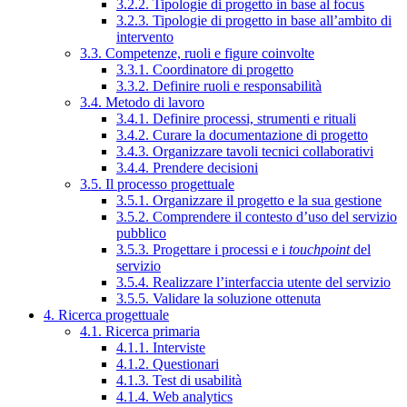
3.2.2. Tipologie di progetto in base al focus
3.2.3. Tipologie di progetto in base all’ambito di
intervento
3.3. Competenze, ruoli e figure coinvolte
3.3.1. Coordinatore di progetto
3.3.2. Definire ruoli e responsabilità
3.4. Metodo di lavoro
3.4.1. Definire processi, strumenti e rituali
3.4.2. Curare la documentazione di progetto
3.4.3. Organizzare tavoli tecnici collaborativi
3.4.4. Prendere decisioni
3.5. Il processo progettuale
3.5.1. Organizzare il progetto e la sua gestione
3.5.2. Comprendere il contesto d’uso del servizio
pubblico
3.5.3. Progettare i processi e i
touchpoint
del
servizio
3.5.4. Realizzare l’interfaccia utente del servizio
3.5.5. Validare la soluzione ottenuta
4. Ricerca progettuale
4.1. Ricerca primaria
4.1.1. Interviste
4.1.2. Questionari
4.1.3. Test di usabilità
4.1.4. Web analytics