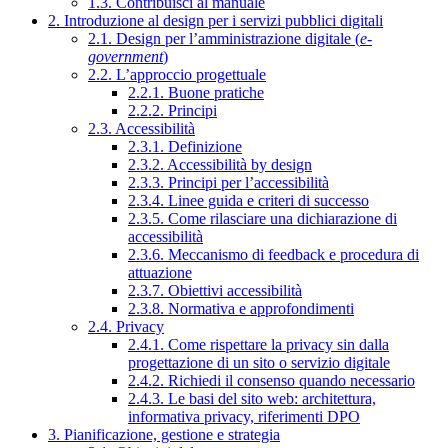
1.3. Contribuisci al manuale
2. Introduzione al design per i servizi pubblici digitali
2.1. Design per l’amministrazione digitale (
e-
government
)
2.2. L’approccio progettuale
2.2.1. Buone pratiche
2.2.2. Principi
2.3. Accessibilità
2.3.1. Definizione
2.3.2. Accessibilità by design
2.3.3. Principi per l’accessibilità
2.3.4. Linee guida e criteri di successo
2.3.5. Come rilasciare una dichiarazione di
accessibilità
2.3.6. Meccanismo di feedback e procedura di
attuazione
2.3.7. Obiettivi accessibilità
2.3.8. Normativa e approfondimenti
2.4. Privacy
2.4.1. Come rispettare la privacy sin dalla
progettazione di un sito o servizio digitale
2.4.2. Richiedi il consenso quando necessario
2.4.3. Le basi del sito web: architettura,
informativa privacy, riferimenti DPO
3. Pianificazione, gestione e strategia