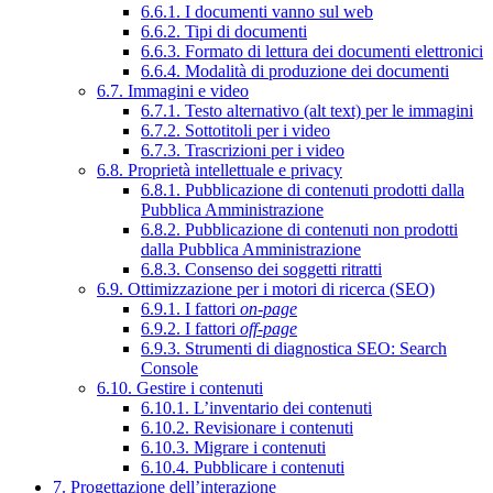
6.6.1. I documenti vanno sul web
6.6.2. Tipi di documenti
6.6.3. Formato di lettura dei documenti elettronici
6.6.4. Modalità di produzione dei documenti
6.7. Immagini e video
6.7.1. Testo alternativo (alt text) per le immagini
6.7.2. Sottotitoli per i video
6.7.3. Trascrizioni per i video
6.8. Proprietà intellettuale e privacy
6.8.1. Pubblicazione di contenuti prodotti dalla
Pubblica Amministrazione
6.8.2. Pubblicazione di contenuti non prodotti
dalla Pubblica Amministrazione
6.8.3. Consenso dei soggetti ritratti
6.9. Ottimizzazione per i motori di ricerca (SEO)
6.9.1. I fattori
on-page
6.9.2. I fattori
off-page
6.9.3. Strumenti di diagnostica SEO: Search
Console
6.10. Gestire i contenuti
6.10.1. L’inventario dei contenuti
6.10.2. Revisionare i contenuti
6.10.3. Migrare i contenuti
6.10.4. Pubblicare i contenuti
7. Progettazione dell’interazione