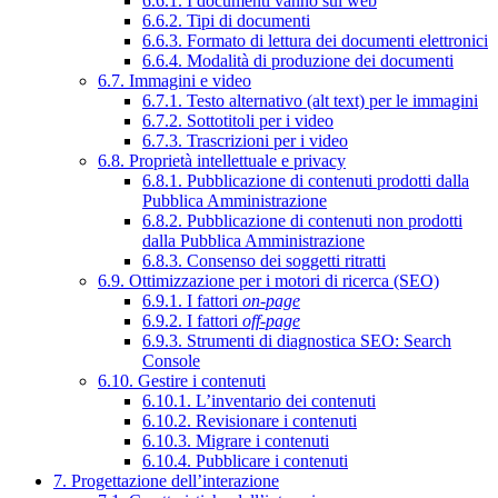
6.6.1. I documenti vanno sul web
6.6.2. Tipi di documenti
6.6.3. Formato di lettura dei documenti elettronici
6.6.4. Modalità di produzione dei documenti
6.7. Immagini e video
6.7.1. Testo alternativo (alt text) per le immagini
6.7.2. Sottotitoli per i video
6.7.3. Trascrizioni per i video
6.8. Proprietà intellettuale e privacy
6.8.1. Pubblicazione di contenuti prodotti dalla
Pubblica Amministrazione
6.8.2. Pubblicazione di contenuti non prodotti
dalla Pubblica Amministrazione
6.8.3. Consenso dei soggetti ritratti
6.9. Ottimizzazione per i motori di ricerca (SEO)
6.9.1. I fattori
on-page
6.9.2. I fattori
off-page
6.9.3. Strumenti di diagnostica SEO: Search
Console
6.10. Gestire i contenuti
6.10.1. L’inventario dei contenuti
6.10.2. Revisionare i contenuti
6.10.3. Migrare i contenuti
6.10.4. Pubblicare i contenuti
7. Progettazione dell’interazione