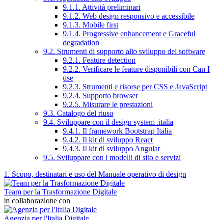
9.1.1. Attività preliminari
9.1.2. Web design responsivo e accessibile
9.1.3. Mobile first
9.1.4. Progressive enhancement e Graceful
degradation
9.2. Strumenti di supporto allo sviluppo del software
9.2.1. Feature detection
9.2.2. Verificare le feature disponibili con Can I
use
9.2.3. Strumenti e risorse per CSS e JavaScript
9.2.4. Supporto browser
9.2.5. Misurare le prestazioni
9.3. Catalogo del riuso
9.4. Sviluppare con il design system .italia
9.4.1. Il framework Bootstrap Italia
9.4.2. Il kit di sviluppo React
9.4.3. Il kit di sviluppo Angular
9.5. Sviluppare con i modelli di sito e servizi
1. Scopo, destinatari e uso del Manuale operativo di design
Team per la Trasformazione Digitale
in collaborazione con
Agenzia per l'Italia Digitale