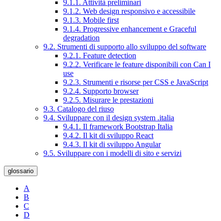
9.1.1. Attività preliminari
9.1.2. Web design responsivo e accessibile
9.1.3. Mobile first
9.1.4. Progressive enhancement e Graceful
degradation
9.2. Strumenti di supporto allo sviluppo del software
9.2.1. Feature detection
9.2.2. Verificare le feature disponibili con Can I
use
9.2.3. Strumenti e risorse per CSS e JavaScript
9.2.4. Supporto browser
9.2.5. Misurare le prestazioni
9.3. Catalogo del riuso
9.4. Sviluppare con il design system .italia
9.4.1. Il framework Bootstrap Italia
9.4.2. Il kit di sviluppo React
9.4.3. Il kit di sviluppo Angular
9.5. Sviluppare con i modelli di sito e servizi
glossario
A
B
C
D