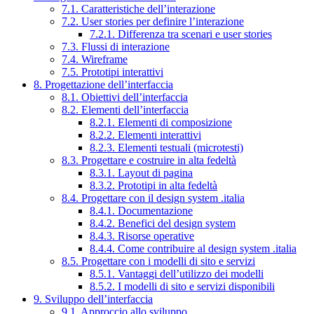
7.1. Caratteristiche dell’interazione
7.2. User stories per definire l’interazione
7.2.1. Differenza tra scenari e user stories
7.3. Flussi di interazione
7.4. Wireframe
7.5. Prototipi interattivi
8. Progettazione dell’interfaccia
8.1. Obiettivi dell’interfaccia
8.2. Elementi dell’interfaccia
8.2.1. Elementi di composizione
8.2.2. Elementi interattivi
8.2.3. Elementi testuali (microtesti)
8.3. Progettare e costruire in alta fedeltà
8.3.1. Layout di pagina
8.3.2. Prototipi in alta fedeltà
8.4. Progettare con il design system .italia
8.4.1. Documentazione
8.4.2. Benefici del design system
8.4.3. Risorse operative
8.4.4. Come contribuire al design system .italia
8.5. Progettare con i modelli di sito e servizi
8.5.1. Vantaggi dell’utilizzo dei modelli
8.5.2. I modelli di sito e servizi disponibili
9. Sviluppo dell’interfaccia
9.1. Approccio allo sviluppo