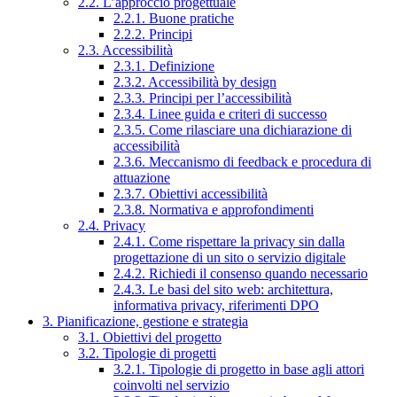
2.2. L’approccio progettuale
2.2.1. Buone pratiche
2.2.2. Principi
2.3. Accessibilità
2.3.1. Definizione
2.3.2. Accessibilità by design
2.3.3. Principi per l’accessibilità
2.3.4. Linee guida e criteri di successo
2.3.5. Come rilasciare una dichiarazione di
accessibilità
2.3.6. Meccanismo di feedback e procedura di
attuazione
2.3.7. Obiettivi accessibilità
2.3.8. Normativa e approfondimenti
2.4. Privacy
2.4.1. Come rispettare la privacy sin dalla
progettazione di un sito o servizio digitale
2.4.2. Richiedi il consenso quando necessario
2.4.3. Le basi del sito web: architettura,
informativa privacy, riferimenti DPO
3. Pianificazione, gestione e strategia
3.1. Obiettivi del progetto
3.2. Tipologie di progetti
3.2.1. Tipologie di progetto in base agli attori
coinvolti nel servizio