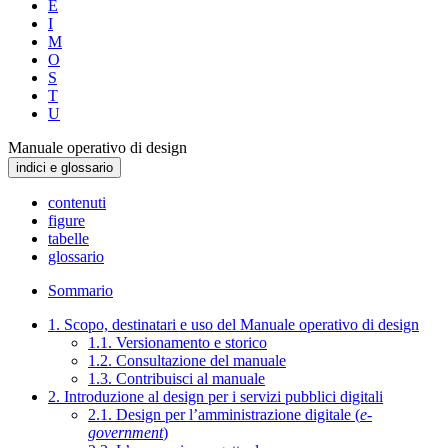
E
I
M
O
S
T
U
Manuale operativo di design
indici e glossario
contenuti
figure
tabelle
glossario
Sommario
1. Scopo, destinatari e uso del Manuale operativo di design
1.1. Versionamento e storico
1.2. Consultazione del manuale
1.3. Contribuisci al manuale
2. Introduzione al design per i servizi pubblici digitali
2.1. Design per l’amministrazione digitale (
e-
government
)