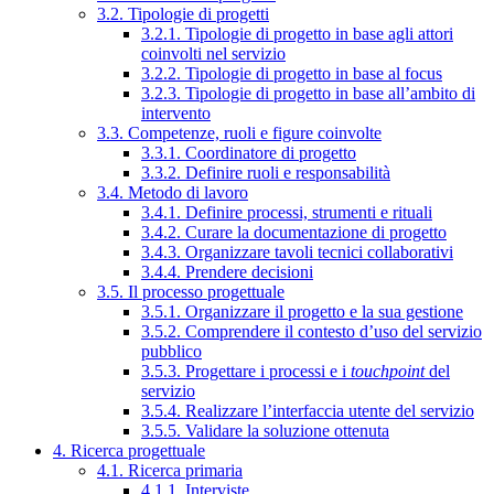
3.2. Tipologie di progetti
3.2.1. Tipologie di progetto in base agli attori
coinvolti nel servizio
3.2.2. Tipologie di progetto in base al focus
3.2.3. Tipologie di progetto in base all’ambito di
intervento
3.3. Competenze, ruoli e figure coinvolte
3.3.1. Coordinatore di progetto
3.3.2. Definire ruoli e responsabilità
3.4. Metodo di lavoro
3.4.1. Definire processi, strumenti e rituali
3.4.2. Curare la documentazione di progetto
3.4.3. Organizzare tavoli tecnici collaborativi
3.4.4. Prendere decisioni
3.5. Il processo progettuale
3.5.1. Organizzare il progetto e la sua gestione
3.5.2. Comprendere il contesto d’uso del servizio
pubblico
3.5.3. Progettare i processi e i
touchpoint
del
servizio
3.5.4. Realizzare l’interfaccia utente del servizio
3.5.5. Validare la soluzione ottenuta
4. Ricerca progettuale
4.1. Ricerca primaria
4.1.1. Interviste