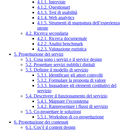
4.1.1. Interviste
4.1.2. Questionari
4.1.3. Test di usabilità
4.1.4. Web analytics
4.1.5. Strumenti di mappatura dell’esperienza
utente
4.2. Ricerca secondaria
4.2.1. Ricerca documentale
4.2.2. Analisi benchmark
4.2.3. Valutazione euristica
5. Progettazione dei servizi
5.1. Cosa sono i servizi e il service design
5.2. Progettare servizi pubblici digitali
5.3. Definire il modello di servizio
5.3.1. Identificare gli attori coinvolti
5.3.2. Formulare la proposta di valore
5.3.3. Inquadrare gli elementi costitutivi del
servizio
5.4. Descrivere il funzionamento del servizio
5.4.1. Mappare l’ecosistema
5.4.2. Rappresentare i flussi di servizio
5.5. Co-progettare le soluzioni
5.5.1. Workshop di co-progettazione
6. Progettazione dei contenuti
6.1. Cos’è il content design