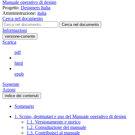
Manuale operativo di design
Progetto:
Designers Italia
Amministrazione:
italia
Cerca nel documento
Cerca nel documento
Informazioni
versione-corrente
Scarica
pdf
html
epub
Sorgente
Azioni
indice dei contenuti
Sommario
1. Scopo, destinatari e uso del Manuale operativo di design
1.1. Versionamento e storico
1.2. Consultazione del manuale
1.3. Contribuisci al manuale