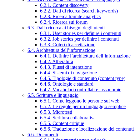
6.2.1. Content discovery
6.2.2. Dati di ricerca (search keywords)
6.2.3. Ricerca tramite analytics
6.2.4. Ricerca sui forum
6.3. Dalla ricerca ai bisogni degli utenti
6.3.1. User stories per definire i contenuti
6.3.2. Job stories per definire i contenuti
6.3.3. Criteri di accettazione
6.4. Architettura dell’informazione
6.4.1. Definire l’architettura dell’informazione
6.4.2. Alberatura
6.4.3. Flussi di interazione
6.4.4. Sistemi di navigazione
6.4.5. Tipologie di contenuto (content type)
6.4.6. Ontologie e standard
6.4.7. Vocabolari controllati e tassonomie
6.5. Scrittura e linguaggio
6.5.1. Come leggono le persone sul web
6.5.2. Le regole per un linguaggio semplice
6.5.3. Microtesti
6.5.4. Scrittura collaborativa
6.5.5. Content critique
6.5.6. Traduzione e localizzazione dei contenuti
6.6. Documenti