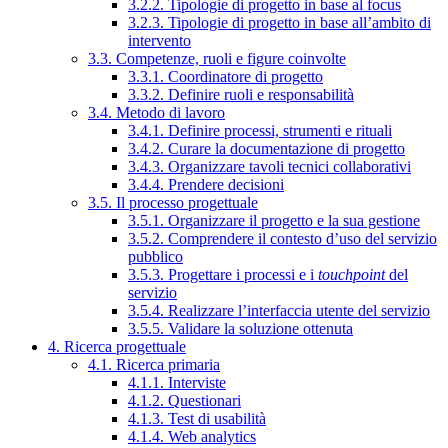
3.2.2. Tipologie di progetto in base al focus
3.2.3. Tipologie di progetto in base all’ambito di
intervento
3.3. Competenze, ruoli e figure coinvolte
3.3.1. Coordinatore di progetto
3.3.2. Definire ruoli e responsabilità
3.4. Metodo di lavoro
3.4.1. Definire processi, strumenti e rituali
3.4.2. Curare la documentazione di progetto
3.4.3. Organizzare tavoli tecnici collaborativi
3.4.4. Prendere decisioni
3.5. Il processo progettuale
3.5.1. Organizzare il progetto e la sua gestione
3.5.2. Comprendere il contesto d’uso del servizio
pubblico
3.5.3. Progettare i processi e i
touchpoint
del
servizio
3.5.4. Realizzare l’interfaccia utente del servizio
3.5.5. Validare la soluzione ottenuta
4. Ricerca progettuale
4.1. Ricerca primaria
4.1.1. Interviste
4.1.2. Questionari
4.1.3. Test di usabilità
4.1.4. Web analytics