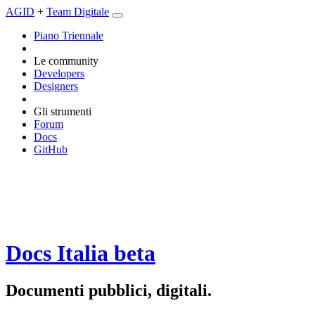
AGID
+
Team Digitale
Piano Triennale
Le community
Developers
Designers
Gli strumenti
Forum
Docs
GitHub
Docs Italia
beta
Documenti pubblici, digitali.