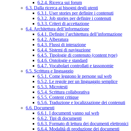
6.2.4. Ricerca sui forum
6.3. Dalla ricerca ai bisogni degli utenti
6.3.1. User stories per definire i contenuti
6.3.2. Job stories per definire i contenuti
6.3.3. Criteri di accettazione
6.4. Architettura dell’informazione
6.4.1. Definire l’architettura dell’informazione
6.4.2. Alberatura
6.4.3. Flussi di interazione
6.4.4. Sistemi di navigazione
6.4.5. Tipologie di contenuto (content type)
6.4.6. Ontologie e standard
6.4.7. Vocabolari controllati e tassonomie
6.5. Scrittura e linguaggio
6.5.1. Come leggono le persone sul web
6.5.2. Le regole per un linguaggio semplice
6.5.3. Microtesti
6.5.4. Scrittura collaborativa
6.5.5. Content critique
6.5.6. Traduzione e localizzazione dei contenuti
6.6. Documenti
6.6.1. I documenti vanno sul web
6.6.2. Tipi di documenti
6.6.3. Formato di lettura dei documenti elettronici
6.6.4. Modalità di produzione dei documenti