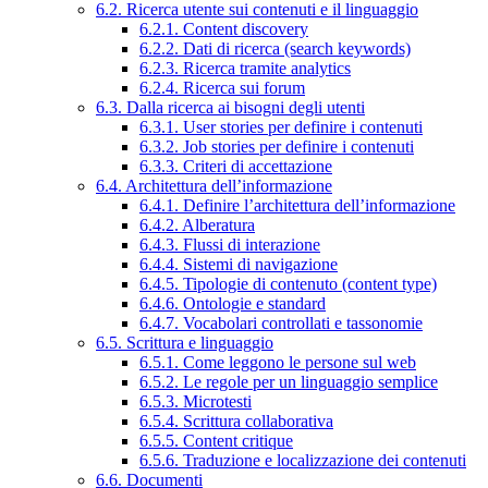
6.2. Ricerca utente sui contenuti e il linguaggio
6.2.1. Content discovery
6.2.2. Dati di ricerca (search keywords)
6.2.3. Ricerca tramite analytics
6.2.4. Ricerca sui forum
6.3. Dalla ricerca ai bisogni degli utenti
6.3.1. User stories per definire i contenuti
6.3.2. Job stories per definire i contenuti
6.3.3. Criteri di accettazione
6.4. Architettura dell’informazione
6.4.1. Definire l’architettura dell’informazione
6.4.2. Alberatura
6.4.3. Flussi di interazione
6.4.4. Sistemi di navigazione
6.4.5. Tipologie di contenuto (content type)
6.4.6. Ontologie e standard
6.4.7. Vocabolari controllati e tassonomie
6.5. Scrittura e linguaggio
6.5.1. Come leggono le persone sul web
6.5.2. Le regole per un linguaggio semplice
6.5.3. Microtesti
6.5.4. Scrittura collaborativa
6.5.5. Content critique
6.5.6. Traduzione e localizzazione dei contenuti
6.6. Documenti