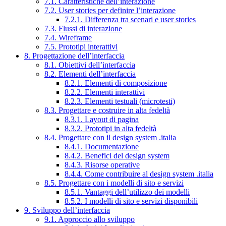
7.1. Caratteristiche dell’interazione
7.2. User stories per definire l’interazione
7.2.1. Differenza tra scenari e user stories
7.3. Flussi di interazione
7.4. Wireframe
7.5. Prototipi interattivi
8. Progettazione dell’interfaccia
8.1. Obiettivi dell’interfaccia
8.2. Elementi dell’interfaccia
8.2.1. Elementi di composizione
8.2.2. Elementi interattivi
8.2.3. Elementi testuali (microtesti)
8.3. Progettare e costruire in alta fedeltà
8.3.1. Layout di pagina
8.3.2. Prototipi in alta fedeltà
8.4. Progettare con il design system .italia
8.4.1. Documentazione
8.4.2. Benefici del design system
8.4.3. Risorse operative
8.4.4. Come contribuire al design system .italia
8.5. Progettare con i modelli di sito e servizi
8.5.1. Vantaggi dell’utilizzo dei modelli
8.5.2. I modelli di sito e servizi disponibili
9. Sviluppo dell’interfaccia
9.1. Approccio allo sviluppo