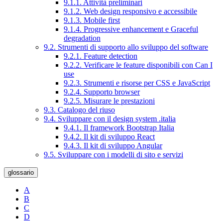
9.1.1. Attività preliminari
9.1.2. Web design responsivo e accessibile
9.1.3. Mobile first
9.1.4. Progressive enhancement e Graceful
degradation
9.2. Strumenti di supporto allo sviluppo del software
9.2.1. Feature detection
9.2.2. Verificare le feature disponibili con Can I
use
9.2.3. Strumenti e risorse per CSS e JavaScript
9.2.4. Supporto browser
9.2.5. Misurare le prestazioni
9.3. Catalogo del riuso
9.4. Sviluppare con il design system .italia
9.4.1. Il framework Bootstrap Italia
9.4.2. Il kit di sviluppo React
9.4.3. Il kit di sviluppo Angular
9.5. Sviluppare con i modelli di sito e servizi
glossario
A
B
C
D