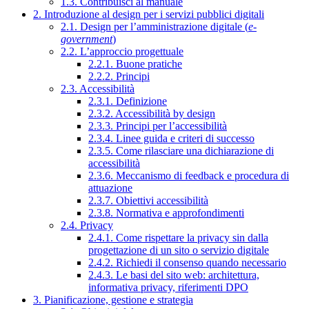
1.3. Contribuisci al manuale
2. Introduzione al design per i servizi pubblici digitali
2.1. Design per l’amministrazione digitale (
e-
government
)
2.2. L’approccio progettuale
2.2.1. Buone pratiche
2.2.2. Principi
2.3. Accessibilità
2.3.1. Definizione
2.3.2. Accessibilità by design
2.3.3. Principi per l’accessibilità
2.3.4. Linee guida e criteri di successo
2.3.5. Come rilasciare una dichiarazione di
accessibilità
2.3.6. Meccanismo di feedback e procedura di
attuazione
2.3.7. Obiettivi accessibilità
2.3.8. Normativa e approfondimenti
2.4. Privacy
2.4.1. Come rispettare la privacy sin dalla
progettazione di un sito o servizio digitale
2.4.2. Richiedi il consenso quando necessario
2.4.3. Le basi del sito web: architettura,
informativa privacy, riferimenti DPO
3. Pianificazione, gestione e strategia