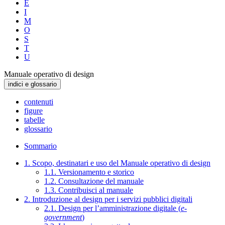
E
I
M
O
S
T
U
Manuale operativo di design
indici e glossario
contenuti
figure
tabelle
glossario
Sommario
1. Scopo, destinatari e uso del Manuale operativo di design
1.1. Versionamento e storico
1.2. Consultazione del manuale
1.3. Contribuisci al manuale
2. Introduzione al design per i servizi pubblici digitali
2.1. Design per l’amministrazione digitale (
e-
government
)