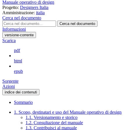
Manuale operativo di design
Progetto:
Designers Italia
Amministrazione:
italia
Cerca nel documento
Cerca nel documento
Informazioni
versione-corrente
Scarica
pdf
html
epub
Sorgente
Azioni
indice dei contenuti
Sommario
1. Scopo, destinatari e uso del Manuale operativo di design
1.1. Versionamento e storico
1.2. Consultazione del manuale
1.3. Contribuisci al manuale