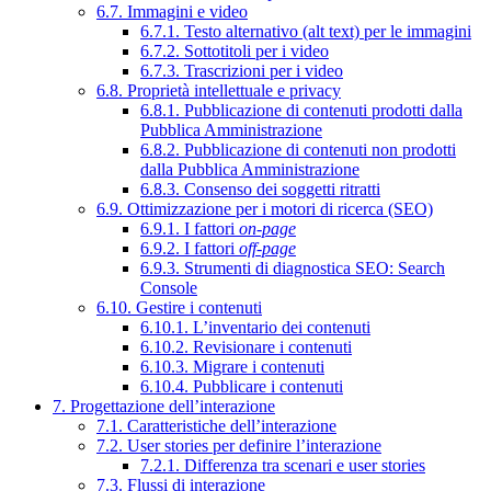
6.7. Immagini e video
6.7.1. Testo alternativo (alt text) per le immagini
6.7.2. Sottotitoli per i video
6.7.3. Trascrizioni per i video
6.8. Proprietà intellettuale e privacy
6.8.1. Pubblicazione di contenuti prodotti dalla
Pubblica Amministrazione
6.8.2. Pubblicazione di contenuti non prodotti
dalla Pubblica Amministrazione
6.8.3. Consenso dei soggetti ritratti
6.9. Ottimizzazione per i motori di ricerca (SEO)
6.9.1. I fattori
on-page
6.9.2. I fattori
off-page
6.9.3. Strumenti di diagnostica SEO: Search
Console
6.10. Gestire i contenuti
6.10.1. L’inventario dei contenuti
6.10.2. Revisionare i contenuti
6.10.3. Migrare i contenuti
6.10.4. Pubblicare i contenuti
7. Progettazione dell’interazione
7.1. Caratteristiche dell’interazione
7.2. User stories per definire l’interazione
7.2.1. Differenza tra scenari e user stories
7.3. Flussi di interazione