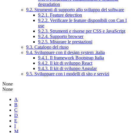
degradation
9.2. Strumenti di supporto allo sviluppo del software
9.2.1. Feature detection
9.2.2. Verificare le feature disponibili con Can I
use
9.2.3. Strumenti e risorse per CSS e JavaScript
9.2.4. Supporto browser
9.2.5. Misurare le prestazioni
9.3. Catalogo del riuso
9.4. Sviluppare con il design system .italia
9.4.1. Il framework Bootstrap Italia
9.4.2. Il kit di sviluppo React
9.4.3. Il kit di sviluppo Angular
9.5. Sviluppare con i modelli di sito e servizi
None
None
A
B
C
D
E
I
M