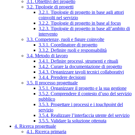
3.1. Obiettivi del progetto
3.2. Tipologie di progetti
3.2.1. Tipologie di progetto in base agli attori
coinvolti nel servizio
3.2.2. Tipologie di progetto in base al focus
3.2.3. Tipologie di progetto in base all’ambito di
intervento
3.3. Competenze, ruoli e figure coinvolte
3.3.1. Coordinatore di progetto
3.3.2. Definire ruoli e responsabilità
3.4. Metodo di lavoro
3.4.1. Definire processi, strumenti e rituali
3.4.2. Curare la documentazione di progetto
3.4.3. Organizzare tavoli tecnici collaborativi
3.4.4. Prendere decisioni
3.5. Il processo progettuale
3.5.1. Organizzare il progetto e la sua gestione
3.5.2. Comprendere il contesto d’uso del servizio
pubblico
3.5.3. Progettare i processi e i
touchpoint
del
servizio
3.5.4. Realizzare l’interfaccia utente del servizio
3.5.5. Validare la soluzione ottenuta
4. Ricerca progettuale
4.1. Ricerca primaria