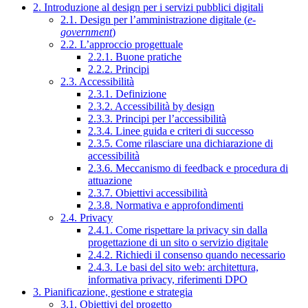
2. Introduzione al design per i servizi pubblici digitali
2.1. Design per l’amministrazione digitale (
e-
government
)
2.2. L’approccio progettuale
2.2.1. Buone pratiche
2.2.2. Principi
2.3. Accessibilità
2.3.1. Definizione
2.3.2. Accessibilità by design
2.3.3. Principi per l’accessibilità
2.3.4. Linee guida e criteri di successo
2.3.5. Come rilasciare una dichiarazione di
accessibilità
2.3.6. Meccanismo di feedback e procedura di
attuazione
2.3.7. Obiettivi accessibilità
2.3.8. Normativa e approfondimenti
2.4. Privacy
2.4.1. Come rispettare la privacy sin dalla
progettazione di un sito o servizio digitale
2.4.2. Richiedi il consenso quando necessario
2.4.3. Le basi del sito web: architettura,
informativa privacy, riferimenti DPO
3. Pianificazione, gestione e strategia
3.1. Obiettivi del progetto