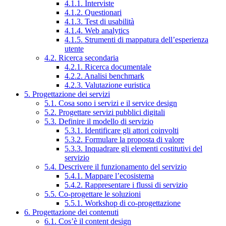
4.1.1. Interviste
4.1.2. Questionari
4.1.3. Test di usabilità
4.1.4. Web analytics
4.1.5. Strumenti di mappatura dell’esperienza
utente
4.2. Ricerca secondaria
4.2.1. Ricerca documentale
4.2.2. Analisi benchmark
4.2.3. Valutazione euristica
5. Progettazione dei servizi
5.1. Cosa sono i servizi e il service design
5.2. Progettare servizi pubblici digitali
5.3. Definire il modello di servizio
5.3.1. Identificare gli attori coinvolti
5.3.2. Formulare la proposta di valore
5.3.3. Inquadrare gli elementi costitutivi del
servizio
5.4. Descrivere il funzionamento del servizio
5.4.1. Mappare l’ecosistema
5.4.2. Rappresentare i flussi di servizio
5.5. Co-progettare le soluzioni
5.5.1. Workshop di co-progettazione
6. Progettazione dei contenuti
6.1. Cos’è il content design