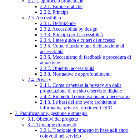
2.2. L’approccio progettuale
2.2.1. Buone pratiche
2.2.2. Principi
2.3. Accessibilità
2.3.1. Definizione
2.3.2. Accessibilità by design
2.3.3. Principi per l’accessibilità
2.3.4. Linee guida e criteri di successo
2.3.5. Come rilasciare una dichiarazione di
accessibilità
2.3.6. Meccanismo di feedback e procedura di
attuazione
2.3.7. Obiettivi accessibilità
2.3.8. Normativa e approfondimenti
2.4. Privacy
2.4.1. Come rispettare la privacy sin dalla
progettazione di un sito o servizio digitale
2.4.2. Richiedi il consenso quando necessario
2.4.3. Le basi del sito web: architettura,
informativa privacy, riferimenti DPO
3. Pianificazione, gestione e strategia
3.1. Obiettivi del progetto
3.2. Tipologie di progetti
3.2.1. Tipologie di progetto in base agli attori
coinvolti nel servizio