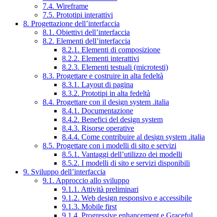
7.4. Wireframe
7.5. Prototipi interattivi
8. Progettazione dell’interfaccia
8.1. Obiettivi dell’interfaccia
8.2. Elementi dell’interfaccia
8.2.1. Elementi di composizione
8.2.2. Elementi interattivi
8.2.3. Elementi testuali (microtesti)
8.3. Progettare e costruire in alta fedeltà
8.3.1. Layout di pagina
8.3.2. Prototipi in alta fedeltà
8.4. Progettare con il design system .italia
8.4.1. Documentazione
8.4.2. Benefici del design system
8.4.3. Risorse operative
8.4.4. Come contribuire al design system .italia
8.5. Progettare con i modelli di sito e servizi
8.5.1. Vantaggi dell’utilizzo dei modelli
8.5.2. I modelli di sito e servizi disponibili
9. Sviluppo dell’interfaccia
9.1. Approccio allo sviluppo
9.1.1. Attività preliminari
9.1.2. Web design responsivo e accessibile
9.1.3. Mobile first
9.1.4. Progressive enhancement e Graceful