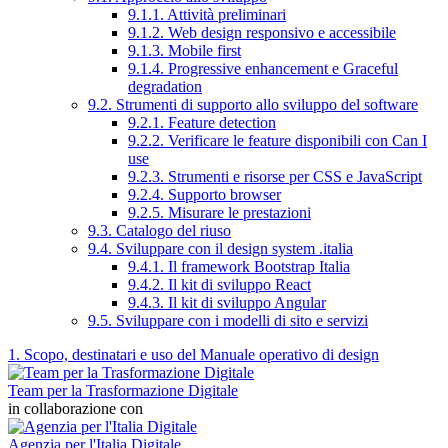
9.1.1. Attività preliminari
9.1.2. Web design responsivo e accessibile
9.1.3. Mobile first
9.1.4. Progressive enhancement e Graceful
degradation
9.2. Strumenti di supporto allo sviluppo del software
9.2.1. Feature detection
9.2.2. Verificare le feature disponibili con Can I
use
9.2.3. Strumenti e risorse per CSS e JavaScript
9.2.4. Supporto browser
9.2.5. Misurare le prestazioni
9.3. Catalogo del riuso
9.4. Sviluppare con il design system .italia
9.4.1. Il framework Bootstrap Italia
9.4.2. Il kit di sviluppo React
9.4.3. Il kit di sviluppo Angular
9.5. Sviluppare con i modelli di sito e servizi
1. Scopo, destinatari e uso del Manuale operativo di design
Team per la Trasformazione Digitale
in collaborazione con
Agenzia per l'Italia Digitale