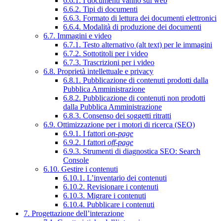
6.6.1. I documenti vanno sul web
6.6.2. Tipi di documenti
6.6.3. Formato di lettura dei documenti elettronici
6.6.4. Modalità di produzione dei documenti
6.7. Immagini e video
6.7.1. Testo alternativo (alt text) per le immagini
6.7.2. Sottotitoli per i video
6.7.3. Trascrizioni per i video
6.8. Proprietà intellettuale e privacy
6.8.1. Pubblicazione di contenuti prodotti dalla
Pubblica Amministrazione
6.8.2. Pubblicazione di contenuti non prodotti
dalla Pubblica Amministrazione
6.8.3. Consenso dei soggetti ritratti
6.9. Ottimizzazione per i motori di ricerca (SEO)
6.9.1. I fattori
on-page
6.9.2. I fattori
off-page
6.9.3. Strumenti di diagnostica SEO: Search
Console
6.10. Gestire i contenuti
6.10.1. L’inventario dei contenuti
6.10.2. Revisionare i contenuti
6.10.3. Migrare i contenuti
6.10.4. Pubblicare i contenuti
7. Progettazione dell’interazione