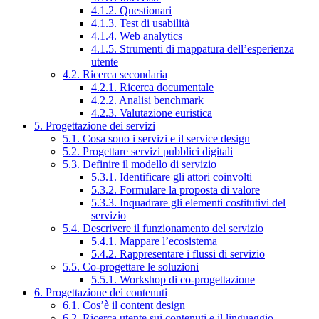
4.1.2. Questionari
4.1.3. Test di usabilità
4.1.4. Web analytics
4.1.5. Strumenti di mappatura dell’esperienza
utente
4.2. Ricerca secondaria
4.2.1. Ricerca documentale
4.2.2. Analisi benchmark
4.2.3. Valutazione euristica
5. Progettazione dei servizi
5.1. Cosa sono i servizi e il service design
5.2. Progettare servizi pubblici digitali
5.3. Definire il modello di servizio
5.3.1. Identificare gli attori coinvolti
5.3.2. Formulare la proposta di valore
5.3.3. Inquadrare gli elementi costitutivi del
servizio
5.4. Descrivere il funzionamento del servizio
5.4.1. Mappare l’ecosistema
5.4.2. Rappresentare i flussi di servizio
5.5. Co-progettare le soluzioni
5.5.1. Workshop di co-progettazione
6. Progettazione dei contenuti
6.1. Cos’è il content design
6.2. Ricerca utente sui contenuti e il linguaggio