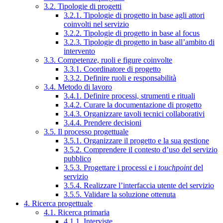
3.2. Tipologie di progetti
3.2.1. Tipologie di progetto in base agli attori
coinvolti nel servizio
3.2.2. Tipologie di progetto in base al focus
3.2.3. Tipologie di progetto in base all’ambito di
intervento
3.3. Competenze, ruoli e figure coinvolte
3.3.1. Coordinatore di progetto
3.3.2. Definire ruoli e responsabilità
3.4. Metodo di lavoro
3.4.1. Definire processi, strumenti e rituali
3.4.2. Curare la documentazione di progetto
3.4.3. Organizzare tavoli tecnici collaborativi
3.4.4. Prendere decisioni
3.5. Il processo progettuale
3.5.1. Organizzare il progetto e la sua gestione
3.5.2. Comprendere il contesto d’uso del servizio
pubblico
3.5.3. Progettare i processi e i
touchpoint
del
servizio
3.5.4. Realizzare l’interfaccia utente del servizio
3.5.5. Validare la soluzione ottenuta
4. Ricerca progettuale
4.1. Ricerca primaria
4.1.1. Interviste