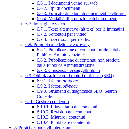
6.6.1. I documenti vanno sul web
6.6.2. Tipi di documenti
6.6.3. Formato di lettura dei documenti elettronici
6.6.4. Modalità di produzione dei documenti
6.7. Immagini e video
6.7.1. Testo alternativo (alt text) per le immagini
6.7.2. Sottotitoli per i video
6.7.3. Trascrizioni per i video
6.8. Proprietà intellettuale e privacy
6.8.1. Pubblicazione di contenuti prodotti dalla
Pubblica Amministrazione
6.8.2. Pubblicazione di contenuti non prodotti
dalla Pubblica Amministrazione
6.8.3. Consenso dei soggetti ritratti
6.9. Ottimizzazione per i motori di ricerca (SEO)
6.9.1. I fattori
on-page
6.9.2. I fattori
off-page
6.9.3. Strumenti di diagnostica SEO: Search
Console
6.10. Gestire i contenuti
6.10.1. L’inventario dei contenuti
6.10.2. Revisionare i contenuti
6.10.3. Migrare i contenuti
6.10.4. Pubblicare i contenuti
7. Progettazione dell’interazione