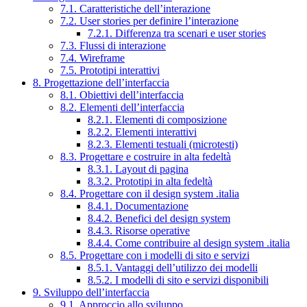
7.1. Caratteristiche dell’interazione
7.2. User stories per definire l’interazione
7.2.1. Differenza tra scenari e user stories
7.3. Flussi di interazione
7.4. Wireframe
7.5. Prototipi interattivi
8. Progettazione dell’interfaccia
8.1. Obiettivi dell’interfaccia
8.2. Elementi dell’interfaccia
8.2.1. Elementi di composizione
8.2.2. Elementi interattivi
8.2.3. Elementi testuali (microtesti)
8.3. Progettare e costruire in alta fedeltà
8.3.1. Layout di pagina
8.3.2. Prototipi in alta fedeltà
8.4. Progettare con il design system .italia
8.4.1. Documentazione
8.4.2. Benefici del design system
8.4.3. Risorse operative
8.4.4. Come contribuire al design system .italia
8.5. Progettare con i modelli di sito e servizi
8.5.1. Vantaggi dell’utilizzo dei modelli
8.5.2. I modelli di sito e servizi disponibili
9. Sviluppo dell’interfaccia
9.1. Approccio allo sviluppo