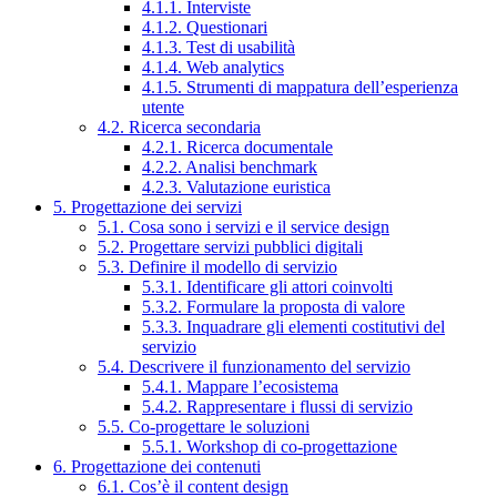
4.1.1. Interviste
4.1.2. Questionari
4.1.3. Test di usabilità
4.1.4. Web analytics
4.1.5. Strumenti di mappatura dell’esperienza
utente
4.2. Ricerca secondaria
4.2.1. Ricerca documentale
4.2.2. Analisi benchmark
4.2.3. Valutazione euristica
5. Progettazione dei servizi
5.1. Cosa sono i servizi e il service design
5.2. Progettare servizi pubblici digitali
5.3. Definire il modello di servizio
5.3.1. Identificare gli attori coinvolti
5.3.2. Formulare la proposta di valore
5.3.3. Inquadrare gli elementi costitutivi del
servizio
5.4. Descrivere il funzionamento del servizio
5.4.1. Mappare l’ecosistema
5.4.2. Rappresentare i flussi di servizio
5.5. Co-progettare le soluzioni
5.5.1. Workshop di co-progettazione
6. Progettazione dei contenuti
6.1. Cos’è il content design