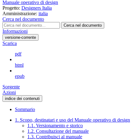
Manuale operativo di design
Progetto:
Designers Italia
Amministrazione:
italia
Cerca nel documento
Cerca nel documento
Informazioni
versione-corrente
Scarica
pdf
html
epub
Sorgente
Azioni
indice dei contenuti
Sommario
1. Scopo, destinatari e uso del Manuale operativo di design
1.1. Versionamento e storico
1.2. Consultazione del manuale
1.3. Contribuisci al manuale