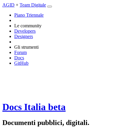
AGID
+
Team Digitale
Piano Triennale
Le community
Developers
Designers
Gli strumenti
Forum
Docs
GitHub
Docs Italia
beta
Documenti pubblici, digitali.