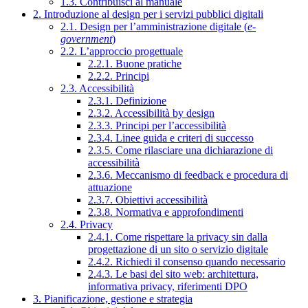
1.3. Contribuisci al manuale
2. Introduzione al design per i servizi pubblici digitali
2.1. Design per l’amministrazione digitale (
e-
government
)
2.2. L’approccio progettuale
2.2.1. Buone pratiche
2.2.2. Principi
2.3. Accessibilità
2.3.1. Definizione
2.3.2. Accessibilità by design
2.3.3. Principi per l’accessibilità
2.3.4. Linee guida e criteri di successo
2.3.5. Come rilasciare una dichiarazione di
accessibilità
2.3.6. Meccanismo di feedback e procedura di
attuazione
2.3.7. Obiettivi accessibilità
2.3.8. Normativa e approfondimenti
2.4. Privacy
2.4.1. Come rispettare la privacy sin dalla
progettazione di un sito o servizio digitale
2.4.2. Richiedi il consenso quando necessario
2.4.3. Le basi del sito web: architettura,
informativa privacy, riferimenti DPO
3. Pianificazione, gestione e strategia