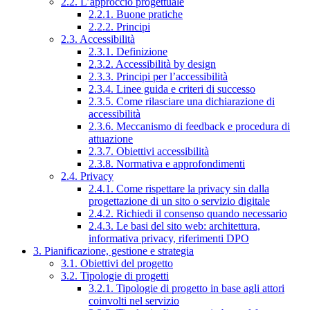
2.2. L’approccio progettuale
2.2.1. Buone pratiche
2.2.2. Principi
2.3. Accessibilità
2.3.1. Definizione
2.3.2. Accessibilità by design
2.3.3. Principi per l’accessibilità
2.3.4. Linee guida e criteri di successo
2.3.5. Come rilasciare una dichiarazione di
accessibilità
2.3.6. Meccanismo di feedback e procedura di
attuazione
2.3.7. Obiettivi accessibilità
2.3.8. Normativa e approfondimenti
2.4. Privacy
2.4.1. Come rispettare la privacy sin dalla
progettazione di un sito o servizio digitale
2.4.2. Richiedi il consenso quando necessario
2.4.3. Le basi del sito web: architettura,
informativa privacy, riferimenti DPO
3. Pianificazione, gestione e strategia
3.1. Obiettivi del progetto
3.2. Tipologie di progetti
3.2.1. Tipologie di progetto in base agli attori
coinvolti nel servizio