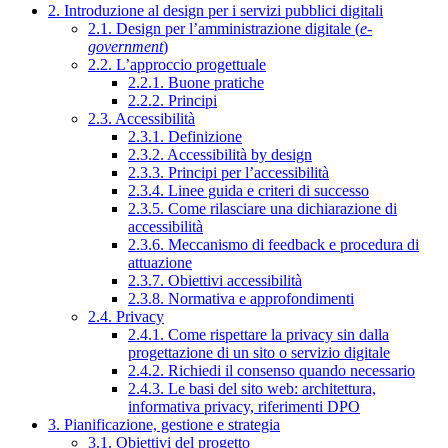
2. Introduzione al design per i servizi pubblici digitali
2.1. Design per l’amministrazione digitale (
e-
government
)
2.2. L’approccio progettuale
2.2.1. Buone pratiche
2.2.2. Principi
2.3. Accessibilità
2.3.1. Definizione
2.3.2. Accessibilità by design
2.3.3. Principi per l’accessibilità
2.3.4. Linee guida e criteri di successo
2.3.5. Come rilasciare una dichiarazione di
accessibilità
2.3.6. Meccanismo di feedback e procedura di
attuazione
2.3.7. Obiettivi accessibilità
2.3.8. Normativa e approfondimenti
2.4. Privacy
2.4.1. Come rispettare la privacy sin dalla
progettazione di un sito o servizio digitale
2.4.2. Richiedi il consenso quando necessario
2.4.3. Le basi del sito web: architettura,
informativa privacy, riferimenti DPO
3. Pianificazione, gestione e strategia
3.1. Obiettivi del progetto