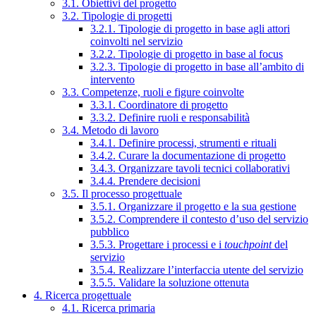
3.1. Obiettivi del progetto
3.2. Tipologie di progetti
3.2.1. Tipologie di progetto in base agli attori
coinvolti nel servizio
3.2.2. Tipologie di progetto in base al focus
3.2.3. Tipologie di progetto in base all’ambito di
intervento
3.3. Competenze, ruoli e figure coinvolte
3.3.1. Coordinatore di progetto
3.3.2. Definire ruoli e responsabilità
3.4. Metodo di lavoro
3.4.1. Definire processi, strumenti e rituali
3.4.2. Curare la documentazione di progetto
3.4.3. Organizzare tavoli tecnici collaborativi
3.4.4. Prendere decisioni
3.5. Il processo progettuale
3.5.1. Organizzare il progetto e la sua gestione
3.5.2. Comprendere il contesto d’uso del servizio
pubblico
3.5.3. Progettare i processi e i
touchpoint
del
servizio
3.5.4. Realizzare l’interfaccia utente del servizio
3.5.5. Validare la soluzione ottenuta
4. Ricerca progettuale
4.1. Ricerca primaria