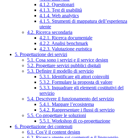
4.1.2. Questionari
4.1.3. Test di usabilità
4.1.4. Web analytics
4.1.5. Strumenti di mappatura dell’esperienza
utente
4.2. Ricerca secondaria
4.2.1. Ricerca documentale
4.2.2. Analisi benchmark
4.2.3. Valutazione euristica
5. Progettazione dei servizi
5.1. Cosa sono i servizi e il service design
5.2. Progettare servizi pubblici digitali
5.3. Definire il modello di servizio
5.3.1. Identificare gli attori coinvolti
5.3.2. Formulare la proposta di valore
5.3.3. Inquadrare gli elementi costitutivi del
servizio
5.4. Descrivere il funzionamento del servizio
5.4.1. Mappare l’ecosistema
5.4.2. Rappresentare i flussi di servizio
5.5. Co-progettare le soluzioni
5.5.1. Workshop di co-progettazione
6. Progettazione dei contenuti
6.1. Cos’è il content design
6.2. Ricerca utente sui contenuti e il linguaggio