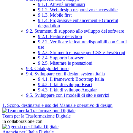
9.1.1. Attività preliminari
9.1.2. Web design responsivo e accessibile
9.1.3. Mobile first
9.1.4. Progressive enhancement e Graceful
degradation
9.2. Strumenti di supporto allo sviluppo del software
9.2.1. Feature detection
9.2.2. Verificare le feature disponibili con Can I
use
9.2.3. Strumenti e risorse per CSS e JavaScript
9.2.4. Supporto browser
9.2.5. Misurare le prestazioni
9.3. Catalogo del riuso
9.4. Sviluppare con il design system .italia
9.4.1. Il framework Bootstrap Italia
9.4.2. Il kit di sviluppo React
9.4.3. Il kit di sviluppo Angular
9.5. Sviluppare con i modelli di sito e servizi
1. Scopo, destinatari e uso del Manuale operativo di design
Team per la Trasformazione Digitale
in collaborazione con
Agenzia per l'Italia Digitale