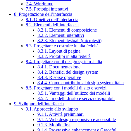
7.4. Wireframe
7.5. Prototipi interattivi
8. Progettazione dell’interfaccia
8.1. Obiettivi dell’interfaccia
8.2. Elementi dell’interfaccia
8.2.1. Elementi di composizione
8.2.2. Elementi interattivi
8.2.3. Elementi testuali (microtesti)
8.3. Progettare e costruire in alta fedeltà
8.3.1. Layout di pagina
8.3.2. Prototipi in alta fedeltà
8.4. Progettare con il design system .italia
8.4.1. Documentazione
8.4.2. Benefici del design system
8.4.3. Risorse operative
8.4.4. Come contribuire al design system .italia
8.5. Progettare con i modelli di sito e servizi
8.5.1. Vantaggi dell’utilizzo dei modelli
8.5.2. I modelli di sito e servizi disponibili
9. Sviluppo dell’interfaccia
9.1. Approccio allo sviluppo
9.1.1. Attività preliminari
9.1.2. Web design responsivo e accessibile
9.1.3. Mobile first
9.1.4. Progressive enhancement e Graceful