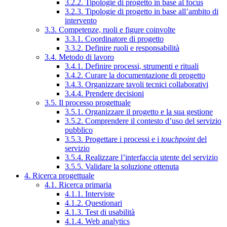
3.2.2. Tipologie di progetto in base al focus
3.2.3. Tipologie di progetto in base all’ambito di
intervento
3.3. Competenze, ruoli e figure coinvolte
3.3.1. Coordinatore di progetto
3.3.2. Definire ruoli e responsabilità
3.4. Metodo di lavoro
3.4.1. Definire processi, strumenti e rituali
3.4.2. Curare la documentazione di progetto
3.4.3. Organizzare tavoli tecnici collaborativi
3.4.4. Prendere decisioni
3.5. Il processo progettuale
3.5.1. Organizzare il progetto e la sua gestione
3.5.2. Comprendere il contesto d’uso del servizio
pubblico
3.5.3. Progettare i processi e i
touchpoint
del
servizio
3.5.4. Realizzare l’interfaccia utente del servizio
3.5.5. Validare la soluzione ottenuta
4. Ricerca progettuale
4.1. Ricerca primaria
4.1.1. Interviste
4.1.2. Questionari
4.1.3. Test di usabilità
4.1.4. Web analytics