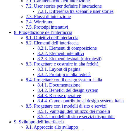
7.1. Caratteristiche dell’interazione
7.2. User stories per definire l’interazione
7.2.1. Differenza tra scenari e user stories
7.3. Flussi di interazione
7.4. Wireframe
7.5. Prototipi interattivi
8. Progettazione dell’interfaccia
8.1. Obiettivi dell’interfaccia
8.2. Elementi dell’interfaccia
8.2.1. Elementi di composizione
8.2.2. Elementi interattivi
8.2.3. Elementi testuali (microtesti)
8.3. Progettare e costruire in alta fedeltà
8.3.1. Layout di pagina
8.3.2. Prototipi in alta fedeltà
8.4. Progettare con il design system .italia
8.4.1. Documentazione
8.4.2. Benefici del design system
8.4.3. Risorse operative
8.4.4. Come contribuire al design system .italia
8.5. Progettare con i modelli di sito e servizi
8.5.1. Vantaggi dell’utilizzo dei modelli
8.5.2. I modelli di sito e servizi disponibili
9. Sviluppo dell’interfaccia
9.1. Approccio allo sviluppo