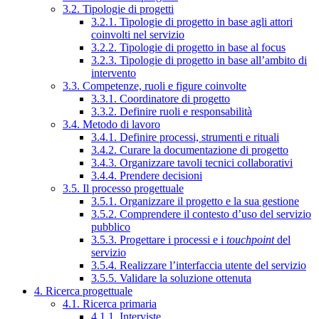
3.2. Tipologie di progetti
3.2.1. Tipologie di progetto in base agli attori
coinvolti nel servizio
3.2.2. Tipologie di progetto in base al focus
3.2.3. Tipologie di progetto in base all’ambito di
intervento
3.3. Competenze, ruoli e figure coinvolte
3.3.1. Coordinatore di progetto
3.3.2. Definire ruoli e responsabilità
3.4. Metodo di lavoro
3.4.1. Definire processi, strumenti e rituali
3.4.2. Curare la documentazione di progetto
3.4.3. Organizzare tavoli tecnici collaborativi
3.4.4. Prendere decisioni
3.5. Il processo progettuale
3.5.1. Organizzare il progetto e la sua gestione
3.5.2. Comprendere il contesto d’uso del servizio
pubblico
3.5.3. Progettare i processi e i
touchpoint
del
servizio
3.5.4. Realizzare l’interfaccia utente del servizio
3.5.5. Validare la soluzione ottenuta
4. Ricerca progettuale
4.1. Ricerca primaria
4.1.1. Interviste