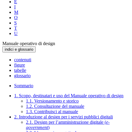
E
I
M
O
S
T
U
Manuale operativo di design
indici e glossario
contenuti
figure
tabelle
glossario
Sommario
1. Scopo, destinatari e uso del Manuale operativo di design
1.1. Versionamento e storico
1.2. Consultazione del manuale
1.3. Contribuisci al manuale
2. Introduzione al design per i servizi pubblici digitali
2.1. Design per l’amministrazione digitale (
e-
government
)