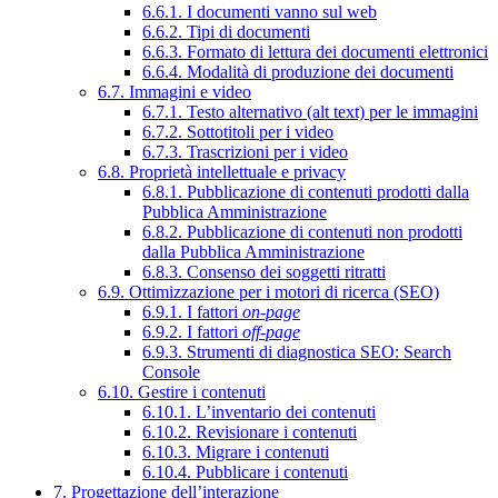
6.6.1. I documenti vanno sul web
6.6.2. Tipi di documenti
6.6.3. Formato di lettura dei documenti elettronici
6.6.4. Modalità di produzione dei documenti
6.7. Immagini e video
6.7.1. Testo alternativo (alt text) per le immagini
6.7.2. Sottotitoli per i video
6.7.3. Trascrizioni per i video
6.8. Proprietà intellettuale e privacy
6.8.1. Pubblicazione di contenuti prodotti dalla
Pubblica Amministrazione
6.8.2. Pubblicazione di contenuti non prodotti
dalla Pubblica Amministrazione
6.8.3. Consenso dei soggetti ritratti
6.9. Ottimizzazione per i motori di ricerca (SEO)
6.9.1. I fattori
on-page
6.9.2. I fattori
off-page
6.9.3. Strumenti di diagnostica SEO: Search
Console
6.10. Gestire i contenuti
6.10.1. L’inventario dei contenuti
6.10.2. Revisionare i contenuti
6.10.3. Migrare i contenuti
6.10.4. Pubblicare i contenuti
7. Progettazione dell’interazione