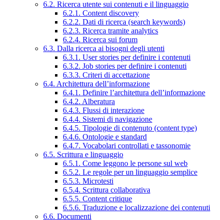
6.2. Ricerca utente sui contenuti e il linguaggio
6.2.1. Content discovery
6.2.2. Dati di ricerca (search keywords)
6.2.3. Ricerca tramite analytics
6.2.4. Ricerca sui forum
6.3. Dalla ricerca ai bisogni degli utenti
6.3.1. User stories per definire i contenuti
6.3.2. Job stories per definire i contenuti
6.3.3. Criteri di accettazione
6.4. Architettura dell’informazione
6.4.1. Definire l’architettura dell’informazione
6.4.2. Alberatura
6.4.3. Flussi di interazione
6.4.4. Sistemi di navigazione
6.4.5. Tipologie di contenuto (content type)
6.4.6. Ontologie e standard
6.4.7. Vocabolari controllati e tassonomie
6.5. Scrittura e linguaggio
6.5.1. Come leggono le persone sul web
6.5.2. Le regole per un linguaggio semplice
6.5.3. Microtesti
6.5.4. Scrittura collaborativa
6.5.5. Content critique
6.5.6. Traduzione e localizzazione dei contenuti
6.6. Documenti