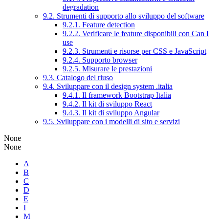
degradation
9.2. Strumenti di supporto allo sviluppo del software
9.2.1. Feature detection
9.2.2. Verificare le feature disponibili con Can I
use
9.2.3. Strumenti e risorse per CSS e JavaScript
9.2.4. Supporto browser
9.2.5. Misurare le prestazioni
9.3. Catalogo del riuso
9.4. Sviluppare con il design system .italia
9.4.1. Il framework Bootstrap Italia
9.4.2. Il kit di sviluppo React
9.4.3. Il kit di sviluppo Angular
9.5. Sviluppare con i modelli di sito e servizi
None
None
A
B
C
D
E
I
M