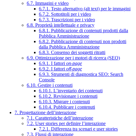
6.7. Immagini e video
6.7.1. Testo alternativo (alt text) per le immagini
6.7.2. Sottotitoli per i video
6.7.3. Trascrizioni per i video
6.8. Proprietà intellettuale e privacy
6.8.1. Pubblicazione di contenuti prodotti dalla
Pubblica Amministrazione
6.8.2. Pubblicazione di contenuti non prodotti
dalla Pubblica Amministrazione
6.8.3. Consenso dei soggetti ritratti
6.9. Ottimizzazione per i motori di ricerca (SEO)
6.9.1. I fattori
on-page
6.9.2. I fattori
off-page
6.9.3. Strumenti di diagnostica SEO: Search
Console
6.10. Gestire i contenuti
6.10.1. L’inventario dei contenuti
6.10.2. Revisionare i contenuti
6.10.3. Migrare i contenuti
6.10.4. Pubblicare i contenuti
7. Progettazione dell’interazione
7.1. Caratteristiche dell’interazione
7.2. User stories per definire l’interazione
7.2.1. Differenza tra scenari e user stories
7.3. Flussi di interazione