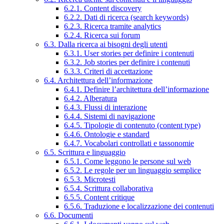
6.2.1. Content discovery
6.2.2. Dati di ricerca (search keywords)
6.2.3. Ricerca tramite analytics
6.2.4. Ricerca sui forum
6.3. Dalla ricerca ai bisogni degli utenti
6.3.1. User stories per definire i contenuti
6.3.2. Job stories per definire i contenuti
6.3.3. Criteri di accettazione
6.4. Architettura dell’informazione
6.4.1. Definire l’architettura dell’informazione
6.4.2. Alberatura
6.4.3. Flussi di interazione
6.4.4. Sistemi di navigazione
6.4.5. Tipologie di contenuto (content type)
6.4.6. Ontologie e standard
6.4.7. Vocabolari controllati e tassonomie
6.5. Scrittura e linguaggio
6.5.1. Come leggono le persone sul web
6.5.2. Le regole per un linguaggio semplice
6.5.3. Microtesti
6.5.4. Scrittura collaborativa
6.5.5. Content critique
6.5.6. Traduzione e localizzazione dei contenuti
6.6. Documenti