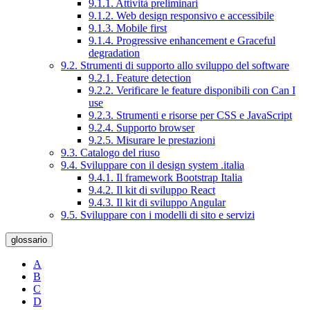
9.1.1. Attività preliminari
9.1.2. Web design responsivo e accessibile
9.1.3. Mobile first
9.1.4. Progressive enhancement e Graceful
degradation
9.2. Strumenti di supporto allo sviluppo del software
9.2.1. Feature detection
9.2.2. Verificare le feature disponibili con Can I
use
9.2.3. Strumenti e risorse per CSS e JavaScript
9.2.4. Supporto browser
9.2.5. Misurare le prestazioni
9.3. Catalogo del riuso
9.4. Sviluppare con il design system .italia
9.4.1. Il framework Bootstrap Italia
9.4.2. Il kit di sviluppo React
9.4.3. Il kit di sviluppo Angular
9.5. Sviluppare con i modelli di sito e servizi
glossario
A
B
C
D