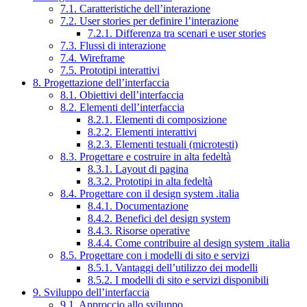
7.1. Caratteristiche dell’interazione
7.2. User stories per definire l’interazione
7.2.1. Differenza tra scenari e user stories
7.3. Flussi di interazione
7.4. Wireframe
7.5. Prototipi interattivi
8. Progettazione dell’interfaccia
8.1. Obiettivi dell’interfaccia
8.2. Elementi dell’interfaccia
8.2.1. Elementi di composizione
8.2.2. Elementi interattivi
8.2.3. Elementi testuali (microtesti)
8.3. Progettare e costruire in alta fedeltà
8.3.1. Layout di pagina
8.3.2. Prototipi in alta fedeltà
8.4. Progettare con il design system .italia
8.4.1. Documentazione
8.4.2. Benefici del design system
8.4.3. Risorse operative
8.4.4. Come contribuire al design system .italia
8.5. Progettare con i modelli di sito e servizi
8.5.1. Vantaggi dell’utilizzo dei modelli
8.5.2. I modelli di sito e servizi disponibili
9. Sviluppo dell’interfaccia
9.1. Approccio allo sviluppo