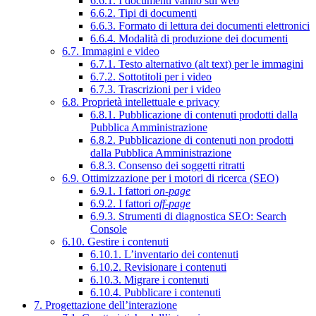
6.6.1. I documenti vanno sul web
6.6.2. Tipi di documenti
6.6.3. Formato di lettura dei documenti elettronici
6.6.4. Modalità di produzione dei documenti
6.7. Immagini e video
6.7.1. Testo alternativo (alt text) per le immagini
6.7.2. Sottotitoli per i video
6.7.3. Trascrizioni per i video
6.8. Proprietà intellettuale e privacy
6.8.1. Pubblicazione di contenuti prodotti dalla
Pubblica Amministrazione
6.8.2. Pubblicazione di contenuti non prodotti
dalla Pubblica Amministrazione
6.8.3. Consenso dei soggetti ritratti
6.9. Ottimizzazione per i motori di ricerca (SEO)
6.9.1. I fattori
on-page
6.9.2. I fattori
off-page
6.9.3. Strumenti di diagnostica SEO: Search
Console
6.10. Gestire i contenuti
6.10.1. L’inventario dei contenuti
6.10.2. Revisionare i contenuti
6.10.3. Migrare i contenuti
6.10.4. Pubblicare i contenuti
7. Progettazione dell’interazione