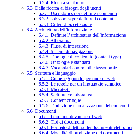
6.2.4. Ricerca sui forum
6.3. Dalla ricerca ai bisogni degli utenti
6.3.1. User stories per definire i contenuti
6.3.2. Job stories per definire i contenuti
6.3.3. Criteri di accettazione
6.4. Architettura dell’informazione
6.4.1. Definire l’architettura dell’informazione
6.4.2. Alberatura
6.4.3. Flussi di interazione
6.4.4. Sistemi di navigazione
6.4.5. Tipologie di contenuto (content type)
6.4.6. Ontologie e standard
6.4.7. Vocabolari controllati e tassonomie
6.5. Scrittura e linguaggio
6.5.1. Come leggono le persone sul web
6.5.2. Le regole per un linguaggio semplice
6.5.3. Microtesti
6.5.4. Scrittura collaborativa
6.5.5. Content critique
6.5.6. Traduzione e localizzazione dei contenuti
6.6. Documenti
6.6.1. I documenti vanno sul web
6.6.2. Tipi di documenti
6.6.3. Formato di lettura dei documenti elettronici
6.6.4. Modalità di produzione dei documenti