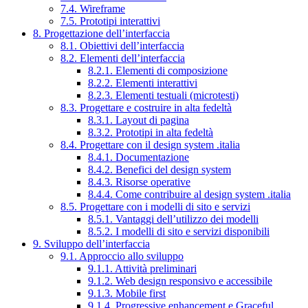
7.4. Wireframe
7.5. Prototipi interattivi
8. Progettazione dell’interfaccia
8.1. Obiettivi dell’interfaccia
8.2. Elementi dell’interfaccia
8.2.1. Elementi di composizione
8.2.2. Elementi interattivi
8.2.3. Elementi testuali (microtesti)
8.3. Progettare e costruire in alta fedeltà
8.3.1. Layout di pagina
8.3.2. Prototipi in alta fedeltà
8.4. Progettare con il design system .italia
8.4.1. Documentazione
8.4.2. Benefici del design system
8.4.3. Risorse operative
8.4.4. Come contribuire al design system .italia
8.5. Progettare con i modelli di sito e servizi
8.5.1. Vantaggi dell’utilizzo dei modelli
8.5.2. I modelli di sito e servizi disponibili
9. Sviluppo dell’interfaccia
9.1. Approccio allo sviluppo
9.1.1. Attività preliminari
9.1.2. Web design responsivo e accessibile
9.1.3. Mobile first
9.1.4. Progressive enhancement e Graceful