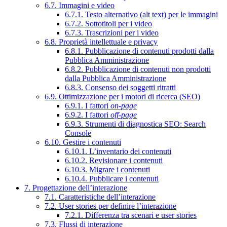
6.7. Immagini e video
6.7.1. Testo alternativo (alt text) per le immagini
6.7.2. Sottotitoli per i video
6.7.3. Trascrizioni per i video
6.8. Proprietà intellettuale e privacy
6.8.1. Pubblicazione di contenuti prodotti dalla
Pubblica Amministrazione
6.8.2. Pubblicazione di contenuti non prodotti
dalla Pubblica Amministrazione
6.8.3. Consenso dei soggetti ritratti
6.9. Ottimizzazione per i motori di ricerca (SEO)
6.9.1. I fattori
on-page
6.9.2. I fattori
off-page
6.9.3. Strumenti di diagnostica SEO: Search
Console
6.10. Gestire i contenuti
6.10.1. L’inventario dei contenuti
6.10.2. Revisionare i contenuti
6.10.3. Migrare i contenuti
6.10.4. Pubblicare i contenuti
7. Progettazione dell’interazione
7.1. Caratteristiche dell’interazione
7.2. User stories per definire l’interazione
7.2.1. Differenza tra scenari e user stories
7.3. Flussi di interazione