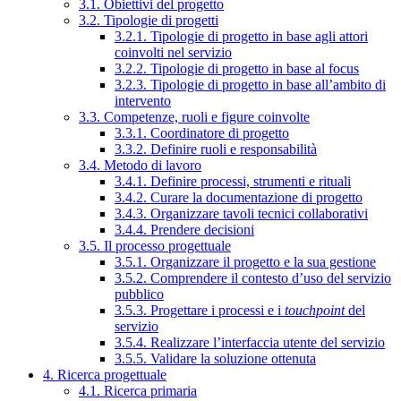
3.1. Obiettivi del progetto
3.2. Tipologie di progetti
3.2.1. Tipologie di progetto in base agli attori
coinvolti nel servizio
3.2.2. Tipologie di progetto in base al focus
3.2.3. Tipologie di progetto in base all’ambito di
intervento
3.3. Competenze, ruoli e figure coinvolte
3.3.1. Coordinatore di progetto
3.3.2. Definire ruoli e responsabilità
3.4. Metodo di lavoro
3.4.1. Definire processi, strumenti e rituali
3.4.2. Curare la documentazione di progetto
3.4.3. Organizzare tavoli tecnici collaborativi
3.4.4. Prendere decisioni
3.5. Il processo progettuale
3.5.1. Organizzare il progetto e la sua gestione
3.5.2. Comprendere il contesto d’uso del servizio
pubblico
3.5.3. Progettare i processi e i
touchpoint
del
servizio
3.5.4. Realizzare l’interfaccia utente del servizio
3.5.5. Validare la soluzione ottenuta
4. Ricerca progettuale
4.1. Ricerca primaria