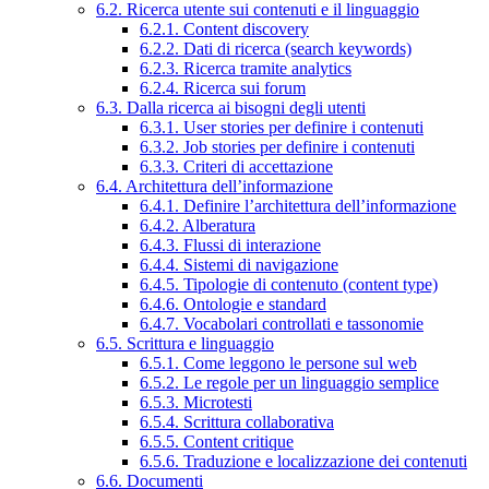
6.2. Ricerca utente sui contenuti e il linguaggio
6.2.1. Content discovery
6.2.2. Dati di ricerca (search keywords)
6.2.3. Ricerca tramite analytics
6.2.4. Ricerca sui forum
6.3. Dalla ricerca ai bisogni degli utenti
6.3.1. User stories per definire i contenuti
6.3.2. Job stories per definire i contenuti
6.3.3. Criteri di accettazione
6.4. Architettura dell’informazione
6.4.1. Definire l’architettura dell’informazione
6.4.2. Alberatura
6.4.3. Flussi di interazione
6.4.4. Sistemi di navigazione
6.4.5. Tipologie di contenuto (content type)
6.4.6. Ontologie e standard
6.4.7. Vocabolari controllati e tassonomie
6.5. Scrittura e linguaggio
6.5.1. Come leggono le persone sul web
6.5.2. Le regole per un linguaggio semplice
6.5.3. Microtesti
6.5.4. Scrittura collaborativa
6.5.5. Content critique
6.5.6. Traduzione e localizzazione dei contenuti
6.6. Documenti