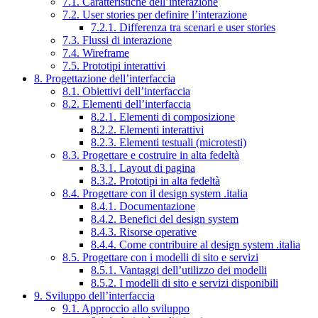
7.1. Caratteristiche dell’interazione
7.2. User stories per definire l’interazione
7.2.1. Differenza tra scenari e user stories
7.3. Flussi di interazione
7.4. Wireframe
7.5. Prototipi interattivi
8. Progettazione dell’interfaccia
8.1. Obiettivi dell’interfaccia
8.2. Elementi dell’interfaccia
8.2.1. Elementi di composizione
8.2.2. Elementi interattivi
8.2.3. Elementi testuali (microtesti)
8.3. Progettare e costruire in alta fedeltà
8.3.1. Layout di pagina
8.3.2. Prototipi in alta fedeltà
8.4. Progettare con il design system .italia
8.4.1. Documentazione
8.4.2. Benefici del design system
8.4.3. Risorse operative
8.4.4. Come contribuire al design system .italia
8.5. Progettare con i modelli di sito e servizi
8.5.1. Vantaggi dell’utilizzo dei modelli
8.5.2. I modelli di sito e servizi disponibili
9. Sviluppo dell’interfaccia
9.1. Approccio allo sviluppo