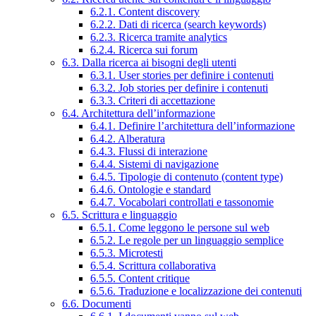
6.2.1. Content discovery
6.2.2. Dati di ricerca (search keywords)
6.2.3. Ricerca tramite analytics
6.2.4. Ricerca sui forum
6.3. Dalla ricerca ai bisogni degli utenti
6.3.1. User stories per definire i contenuti
6.3.2. Job stories per definire i contenuti
6.3.3. Criteri di accettazione
6.4. Architettura dell’informazione
6.4.1. Definire l’architettura dell’informazione
6.4.2. Alberatura
6.4.3. Flussi di interazione
6.4.4. Sistemi di navigazione
6.4.5. Tipologie di contenuto (content type)
6.4.6. Ontologie e standard
6.4.7. Vocabolari controllati e tassonomie
6.5. Scrittura e linguaggio
6.5.1. Come leggono le persone sul web
6.5.2. Le regole per un linguaggio semplice
6.5.3. Microtesti
6.5.4. Scrittura collaborativa
6.5.5. Content critique
6.5.6. Traduzione e localizzazione dei contenuti
6.6. Documenti