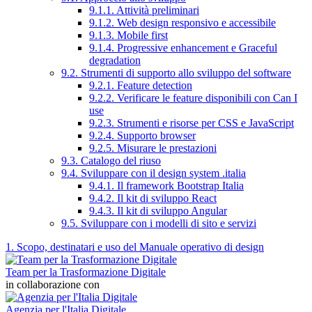
9.1.1. Attività preliminari
9.1.2. Web design responsivo e accessibile
9.1.3. Mobile first
9.1.4. Progressive enhancement e Graceful
degradation
9.2. Strumenti di supporto allo sviluppo del software
9.2.1. Feature detection
9.2.2. Verificare le feature disponibili con Can I
use
9.2.3. Strumenti e risorse per CSS e JavaScript
9.2.4. Supporto browser
9.2.5. Misurare le prestazioni
9.3. Catalogo del riuso
9.4. Sviluppare con il design system .italia
9.4.1. Il framework Bootstrap Italia
9.4.2. Il kit di sviluppo React
9.4.3. Il kit di sviluppo Angular
9.5. Sviluppare con i modelli di sito e servizi
1. Scopo, destinatari e uso del Manuale operativo di design
Team per la Trasformazione Digitale
in collaborazione con
Agenzia per l'Italia Digitale