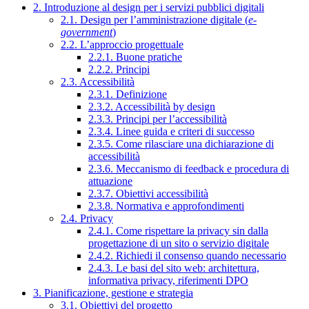
2. Introduzione al design per i servizi pubblici digitali
2.1. Design per l’amministrazione digitale (
e-
government
)
2.2. L’approccio progettuale
2.2.1. Buone pratiche
2.2.2. Principi
2.3. Accessibilità
2.3.1. Definizione
2.3.2. Accessibilità by design
2.3.3. Principi per l’accessibilità
2.3.4. Linee guida e criteri di successo
2.3.5. Come rilasciare una dichiarazione di
accessibilità
2.3.6. Meccanismo di feedback e procedura di
attuazione
2.3.7. Obiettivi accessibilità
2.3.8. Normativa e approfondimenti
2.4. Privacy
2.4.1. Come rispettare la privacy sin dalla
progettazione di un sito o servizio digitale
2.4.2. Richiedi il consenso quando necessario
2.4.3. Le basi del sito web: architettura,
informativa privacy, riferimenti DPO
3. Pianificazione, gestione e strategia
3.1. Obiettivi del progetto