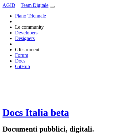
AGID
+
Team Digitale
Piano Triennale
Le community
Developers
Designers
Gli strumenti
Forum
Docs
GitHub
Docs Italia
beta
Documenti pubblici, digitali.