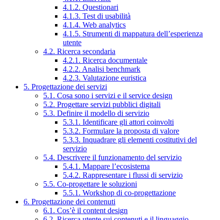
4.1.2. Questionari
4.1.3. Test di usabilità
4.1.4. Web analytics
4.1.5. Strumenti di mappatura dell’esperienza
utente
4.2. Ricerca secondaria
4.2.1. Ricerca documentale
4.2.2. Analisi benchmark
4.2.3. Valutazione euristica
5. Progettazione dei servizi
5.1. Cosa sono i servizi e il service design
5.2. Progettare servizi pubblici digitali
5.3. Definire il modello di servizio
5.3.1. Identificare gli attori coinvolti
5.3.2. Formulare la proposta di valore
5.3.3. Inquadrare gli elementi costitutivi del
servizio
5.4. Descrivere il funzionamento del servizio
5.4.1. Mappare l’ecosistema
5.4.2. Rappresentare i flussi di servizio
5.5. Co-progettare le soluzioni
5.5.1. Workshop di co-progettazione
6. Progettazione dei contenuti
6.1. Cos’è il content design
6.2. Ricerca utente sui contenuti e il linguaggio