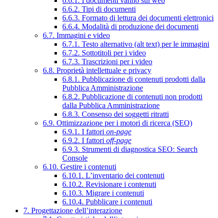
6.6.1. I documenti vanno sul web
6.6.2. Tipi di documenti
6.6.3. Formato di lettura dei documenti elettronici
6.6.4. Modalità di produzione dei documenti
6.7. Immagini e video
6.7.1. Testo alternativo (alt text) per le immagini
6.7.2. Sottotitoli per i video
6.7.3. Trascrizioni per i video
6.8. Proprietà intellettuale e privacy
6.8.1. Pubblicazione di contenuti prodotti dalla
Pubblica Amministrazione
6.8.2. Pubblicazione di contenuti non prodotti
dalla Pubblica Amministrazione
6.8.3. Consenso dei soggetti ritratti
6.9. Ottimizzazione per i motori di ricerca (SEO)
6.9.1. I fattori
on-page
6.9.2. I fattori
off-page
6.9.3. Strumenti di diagnostica SEO: Search
Console
6.10. Gestire i contenuti
6.10.1. L’inventario dei contenuti
6.10.2. Revisionare i contenuti
6.10.3. Migrare i contenuti
6.10.4. Pubblicare i contenuti
7. Progettazione dell’interazione