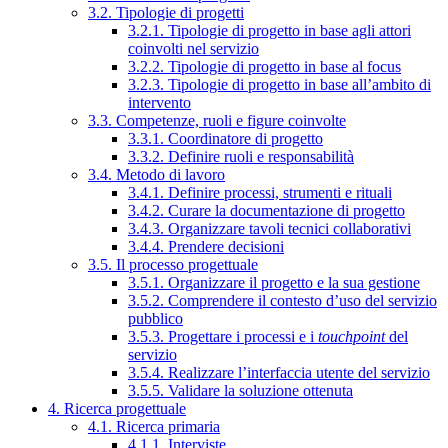
3.2. Tipologie di progetti
3.2.1. Tipologie di progetto in base agli attori
coinvolti nel servizio
3.2.2. Tipologie di progetto in base al focus
3.2.3. Tipologie di progetto in base all’ambito di
intervento
3.3. Competenze, ruoli e figure coinvolte
3.3.1. Coordinatore di progetto
3.3.2. Definire ruoli e responsabilità
3.4. Metodo di lavoro
3.4.1. Definire processi, strumenti e rituali
3.4.2. Curare la documentazione di progetto
3.4.3. Organizzare tavoli tecnici collaborativi
3.4.4. Prendere decisioni
3.5. Il processo progettuale
3.5.1. Organizzare il progetto e la sua gestione
3.5.2. Comprendere il contesto d’uso del servizio
pubblico
3.5.3. Progettare i processi e i
touchpoint
del
servizio
3.5.4. Realizzare l’interfaccia utente del servizio
3.5.5. Validare la soluzione ottenuta
4. Ricerca progettuale
4.1. Ricerca primaria
4.1.1. Interviste