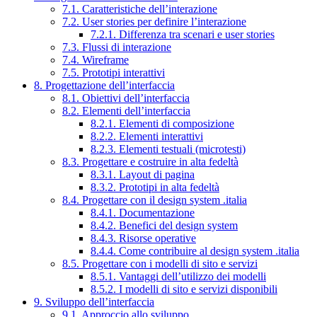
7.1. Caratteristiche dell’interazione
7.2. User stories per definire l’interazione
7.2.1. Differenza tra scenari e user stories
7.3. Flussi di interazione
7.4. Wireframe
7.5. Prototipi interattivi
8. Progettazione dell’interfaccia
8.1. Obiettivi dell’interfaccia
8.2. Elementi dell’interfaccia
8.2.1. Elementi di composizione
8.2.2. Elementi interattivi
8.2.3. Elementi testuali (microtesti)
8.3. Progettare e costruire in alta fedeltà
8.3.1. Layout di pagina
8.3.2. Prototipi in alta fedeltà
8.4. Progettare con il design system .italia
8.4.1. Documentazione
8.4.2. Benefici del design system
8.4.3. Risorse operative
8.4.4. Come contribuire al design system .italia
8.5. Progettare con i modelli di sito e servizi
8.5.1. Vantaggi dell’utilizzo dei modelli
8.5.2. I modelli di sito e servizi disponibili
9. Sviluppo dell’interfaccia
9.1. Approccio allo sviluppo