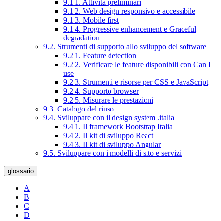
9.1.1. Attività preliminari
9.1.2. Web design responsivo e accessibile
9.1.3. Mobile first
9.1.4. Progressive enhancement e Graceful
degradation
9.2. Strumenti di supporto allo sviluppo del software
9.2.1. Feature detection
9.2.2. Verificare le feature disponibili con Can I
use
9.2.3. Strumenti e risorse per CSS e JavaScript
9.2.4. Supporto browser
9.2.5. Misurare le prestazioni
9.3. Catalogo del riuso
9.4. Sviluppare con il design system .italia
9.4.1. Il framework Bootstrap Italia
9.4.2. Il kit di sviluppo React
9.4.3. Il kit di sviluppo Angular
9.5. Sviluppare con i modelli di sito e servizi
glossario
A
B
C
D