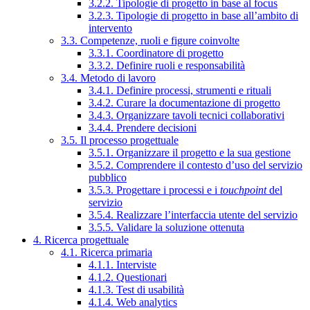
3.2.2. Tipologie di progetto in base al focus
3.2.3. Tipologie di progetto in base all’ambito di
intervento
3.3. Competenze, ruoli e figure coinvolte
3.3.1. Coordinatore di progetto
3.3.2. Definire ruoli e responsabilità
3.4. Metodo di lavoro
3.4.1. Definire processi, strumenti e rituali
3.4.2. Curare la documentazione di progetto
3.4.3. Organizzare tavoli tecnici collaborativi
3.4.4. Prendere decisioni
3.5. Il processo progettuale
3.5.1. Organizzare il progetto e la sua gestione
3.5.2. Comprendere il contesto d’uso del servizio
pubblico
3.5.3. Progettare i processi e i
touchpoint
del
servizio
3.5.4. Realizzare l’interfaccia utente del servizio
3.5.5. Validare la soluzione ottenuta
4. Ricerca progettuale
4.1. Ricerca primaria
4.1.1. Interviste
4.1.2. Questionari
4.1.3. Test di usabilità
4.1.4. Web analytics