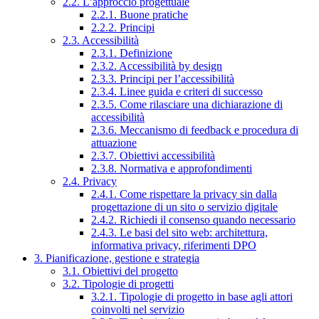
2.2. L’approccio progettuale
2.2.1. Buone pratiche
2.2.2. Principi
2.3. Accessibilità
2.3.1. Definizione
2.3.2. Accessibilità by design
2.3.3. Principi per l’accessibilità
2.3.4. Linee guida e criteri di successo
2.3.5. Come rilasciare una dichiarazione di
accessibilità
2.3.6. Meccanismo di feedback e procedura di
attuazione
2.3.7. Obiettivi accessibilità
2.3.8. Normativa e approfondimenti
2.4. Privacy
2.4.1. Come rispettare la privacy sin dalla
progettazione di un sito o servizio digitale
2.4.2. Richiedi il consenso quando necessario
2.4.3. Le basi del sito web: architettura,
informativa privacy, riferimenti DPO
3. Pianificazione, gestione e strategia
3.1. Obiettivi del progetto
3.2. Tipologie di progetti
3.2.1. Tipologie di progetto in base agli attori
coinvolti nel servizio