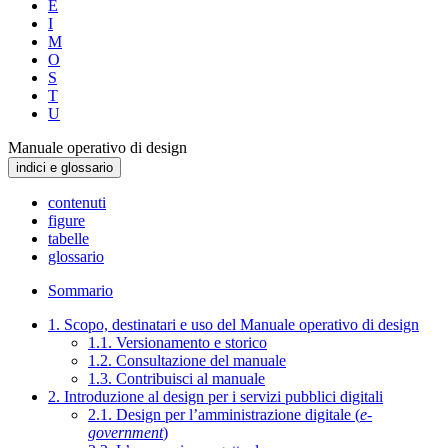
E
I
M
O
S
T
U
Manuale operativo di design
indici e glossario
contenuti
figure
tabelle
glossario
Sommario
1. Scopo, destinatari e uso del Manuale operativo di design
1.1. Versionamento e storico
1.2. Consultazione del manuale
1.3. Contribuisci al manuale
2. Introduzione al design per i servizi pubblici digitali
2.1. Design per l’amministrazione digitale (
e-
government
)