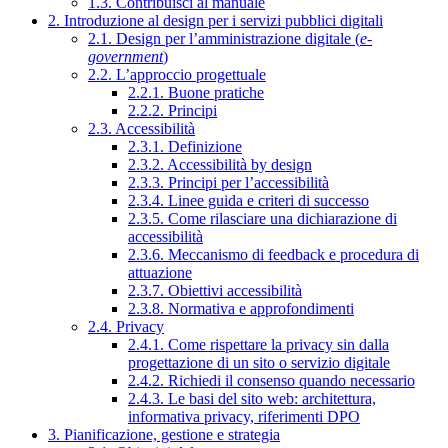
1.3. Contribuisci al manuale
2. Introduzione al design per i servizi pubblici digitali
2.1. Design per l’amministrazione digitale (
e-
government
)
2.2. L’approccio progettuale
2.2.1. Buone pratiche
2.2.2. Principi
2.3. Accessibilità
2.3.1. Definizione
2.3.2. Accessibilità by design
2.3.3. Principi per l’accessibilità
2.3.4. Linee guida e criteri di successo
2.3.5. Come rilasciare una dichiarazione di
accessibilità
2.3.6. Meccanismo di feedback e procedura di
attuazione
2.3.7. Obiettivi accessibilità
2.3.8. Normativa e approfondimenti
2.4. Privacy
2.4.1. Come rispettare la privacy sin dalla
progettazione di un sito o servizio digitale
2.4.2. Richiedi il consenso quando necessario
2.4.3. Le basi del sito web: architettura,
informativa privacy, riferimenti DPO
3. Pianificazione, gestione e strategia