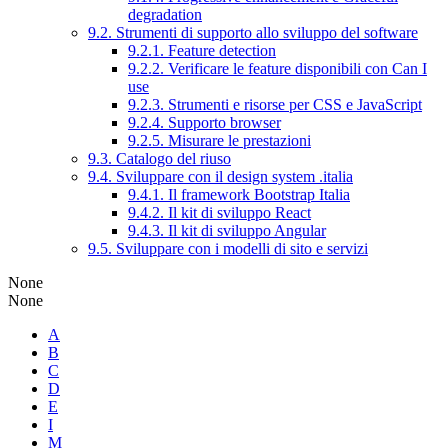
degradation
9.2. Strumenti di supporto allo sviluppo del software
9.2.1. Feature detection
9.2.2. Verificare le feature disponibili con Can I
use
9.2.3. Strumenti e risorse per CSS e JavaScript
9.2.4. Supporto browser
9.2.5. Misurare le prestazioni
9.3. Catalogo del riuso
9.4. Sviluppare con il design system .italia
9.4.1. Il framework Bootstrap Italia
9.4.2. Il kit di sviluppo React
9.4.3. Il kit di sviluppo Angular
9.5. Sviluppare con i modelli di sito e servizi
None
None
A
B
C
D
E
I
M