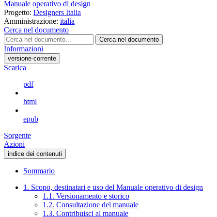
Manuale operativo di design
Progetto:
Designers Italia
Amministrazione:
italia
Cerca nel documento
Cerca nel documento
Informazioni
versione-corrente
Scarica
pdf
html
epub
Sorgente
Azioni
indice dei contenuti
Sommario
1. Scopo, destinatari e uso del Manuale operativo di design
1.1. Versionamento e storico
1.2. Consultazione del manuale
1.3. Contribuisci al manuale