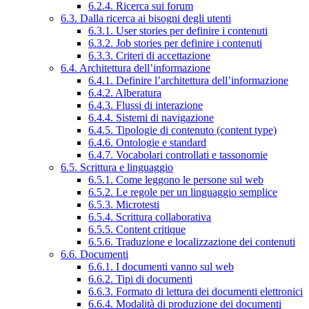
6.2.4. Ricerca sui forum
6.3. Dalla ricerca ai bisogni degli utenti
6.3.1. User stories per definire i contenuti
6.3.2. Job stories per definire i contenuti
6.3.3. Criteri di accettazione
6.4. Architettura dell’informazione
6.4.1. Definire l’architettura dell’informazione
6.4.2. Alberatura
6.4.3. Flussi di interazione
6.4.4. Sistemi di navigazione
6.4.5. Tipologie di contenuto (content type)
6.4.6. Ontologie e standard
6.4.7. Vocabolari controllati e tassonomie
6.5. Scrittura e linguaggio
6.5.1. Come leggono le persone sul web
6.5.2. Le regole per un linguaggio semplice
6.5.3. Microtesti
6.5.4. Scrittura collaborativa
6.5.5. Content critique
6.5.6. Traduzione e localizzazione dei contenuti
6.6. Documenti
6.6.1. I documenti vanno sul web
6.6.2. Tipi di documenti
6.6.3. Formato di lettura dei documenti elettronici
6.6.4. Modalità di produzione dei documenti