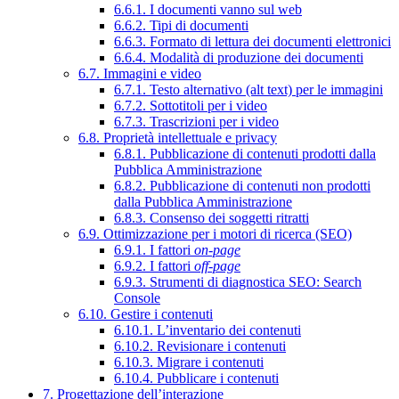
6.6.1. I documenti vanno sul web
6.6.2. Tipi di documenti
6.6.3. Formato di lettura dei documenti elettronici
6.6.4. Modalità di produzione dei documenti
6.7. Immagini e video
6.7.1. Testo alternativo (alt text) per le immagini
6.7.2. Sottotitoli per i video
6.7.3. Trascrizioni per i video
6.8. Proprietà intellettuale e privacy
6.8.1. Pubblicazione di contenuti prodotti dalla
Pubblica Amministrazione
6.8.2. Pubblicazione di contenuti non prodotti
dalla Pubblica Amministrazione
6.8.3. Consenso dei soggetti ritratti
6.9. Ottimizzazione per i motori di ricerca (SEO)
6.9.1. I fattori
on-page
6.9.2. I fattori
off-page
6.9.3. Strumenti di diagnostica SEO: Search
Console
6.10. Gestire i contenuti
6.10.1. L’inventario dei contenuti
6.10.2. Revisionare i contenuti
6.10.3. Migrare i contenuti
6.10.4. Pubblicare i contenuti
7. Progettazione dell’interazione