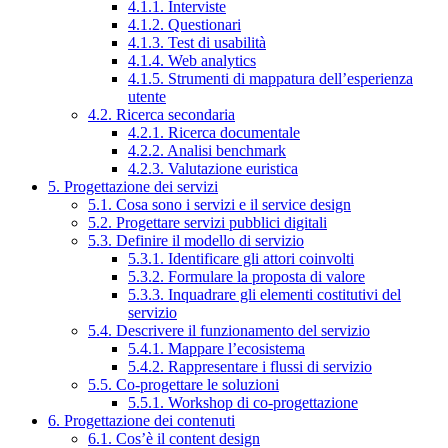
4.1.1. Interviste
4.1.2. Questionari
4.1.3. Test di usabilità
4.1.4. Web analytics
4.1.5. Strumenti di mappatura dell’esperienza
utente
4.2. Ricerca secondaria
4.2.1. Ricerca documentale
4.2.2. Analisi benchmark
4.2.3. Valutazione euristica
5. Progettazione dei servizi
5.1. Cosa sono i servizi e il service design
5.2. Progettare servizi pubblici digitali
5.3. Definire il modello di servizio
5.3.1. Identificare gli attori coinvolti
5.3.2. Formulare la proposta di valore
5.3.3. Inquadrare gli elementi costitutivi del
servizio
5.4. Descrivere il funzionamento del servizio
5.4.1. Mappare l’ecosistema
5.4.2. Rappresentare i flussi di servizio
5.5. Co-progettare le soluzioni
5.5.1. Workshop di co-progettazione
6. Progettazione dei contenuti
6.1. Cos’è il content design